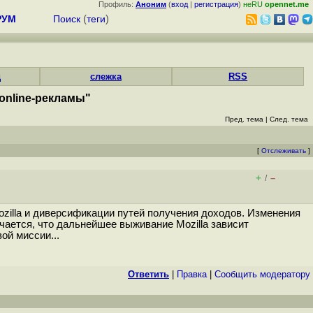
Профиль:
Аноним
(
вход
|
регистрация
)
неRU
opennet.me
РУМ
Поиск
(
теги
)
д
слежка
RSS
online-рекламы"
Пред. тема
|
След. тема
[
Отслеживать
]
+
–
/
ozilla и диверсификации путей получения доходов. Изменения
ается, что дальнейшее выживание Mozilla зависит
ой миссии...
Ответить
|
Правка
|
Cообщить модератору