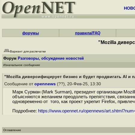
НОВ
форумы
правила/FAQ
"Mozilla дивер
Вариант для распечатки
Форум
Разговоры, обсуждение новостей
Изначальное сообщение
"Mozilla диверсифицирует бизнес и будет продвигать AI и 
Сообщение от
opennews
(??), 20-Фев-25, 13:30
Марк Сурман (Mark Surman), президент организации Mozil
объясняются желанием преодолеть препятствия, связанны
одновременно от того, как проект укрепит Firefox, привл
Подробнее:
https://www.opennet.ru/opennews/art.shtml?nu
Оглавление