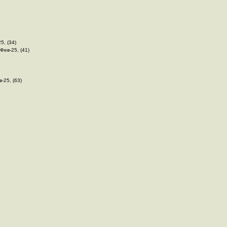
5, (34)
-Фев-25, (41)
в-25, (63)