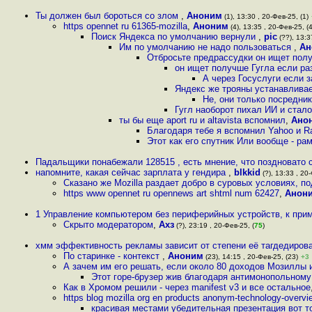
Ты должен был бороться со злом
,
Аноним
(1), 13:30 , 20-Фев-25, (1)
https opennet ru 61365-mozilla
,
Аноним
(4), 13:35 , 20-Фев-25, (4
Поиск Яндекса по умолчанию вернули
,
pic
(??), 13:3
Им по умолчанию не надо пользоваться
,
Ан
Отбросьте предрассудки он ищет полу
он ищет получше Гугла если раз
А через Госуслуги если 
Яндекс же трояны устанавлива
Не, они только посредни
Гугл наоборот пихал ИИ и стало
ты бы еще aport ru и altavista вспомнил
,
Ано
Благодаря тебе я вспомнил Yahoo и R
Этот как его спутник Или вообще - ра
Падальщики понабежали 128515 , есть мнение, что поздновато
напомните, какая сейчас зарплата у гендира
,
blkkid
(?), 13:33 , 20-
Сказано же Mozilla раздает добро в суровых условиях, п
https www opennet ru opennews art shtml num 62427
,
Анон
1 Управление компьютером без периферийных устройств, к прим
Скрыто модератором
,
Ахз
(?), 23:19 , 20-Фев-25, (
75
)
хмм эффективность рекламы зависит от степени её тагдедирова
По старинке - контекст
,
Аноним
(23), 14:15 , 20-Фев-25, (23)
+3
А зачем им его решать, если около 80 доходов Мозиллы и
Этот горе-брузер жив благодаря антимонопольном
Как в Хромом решили - через manifest v3 и все остальное
https blog mozilla org en products anonym-technology-overv
красивая местами убедительная презентация вот т