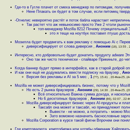
Где-то в Гугле плачет от смеха менеджер по питомцам, получив
Нене Плакать он будет в том случае, если питомец тверд
-Огнелис невероятно растёт и поток бабла нарастает неприличн
Так растет что аж невыносимо просто Уже 2 чтоли рыноч
топ-менеджер Mozilla 8212 Почему отрицательный 
это я теще на ноутбук поставил птушо дост
Мозилла будет продвигать к вам рекламу с помощью Ai c Пере
диверсифицирует от слова диверсия
,
Аноним
(18), 13:55 , 
Интересно, кто добровольно будет донатить продукту adware Эт
Оно так же чисто технически - спайваре Прикиньте, до че
Когда баннер будет прямо в интерфейсе, как в старой доброй о
И как они ещё не додумались ввести подписку на браузер
,
Ано
Версия без рекламы и AI за 5 мес
,
1
(??), 15:41 , 20-Фев-25, (4
Mozilla не может диверсифицировать бизнес, потому что у Mozill
Но есть 2 рынка браузеров
,
Аноним
(29), 14:30 , 20-Фев-25, (2
Всё относительно Важна сумма дохода, и насколь
Но 6 десктопных браузеров
,
Аноним
(86), 02:07 , 22-Ф
Mozilla диверсифицирует бизнес через AI-продукты и пла
Таксабл она может и таксабл, но принадлежит полн
Вывести - не можно, а потратить - можно Мо
Зато воможно назначить баснословные зарл
Mozilla Corporation в курсе такой фигни Впрочем они пон
Где криптовалюта, криптобиржа или хотябы обменник Хайповать