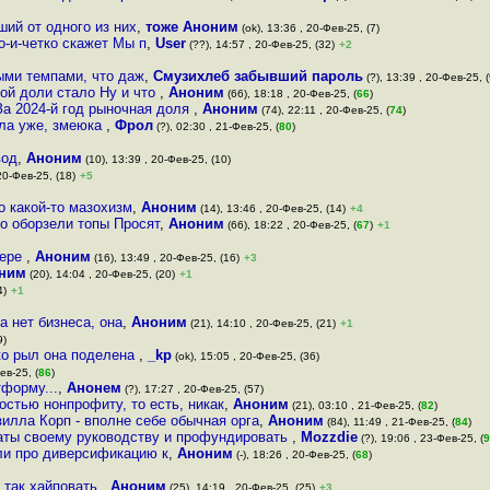
ший от одного из них
,
тоже Аноним
(ok), 13:36 , 20-Фев-25, (7)
о-и-четко скажет Мы п
,
User
(??), 14:57 , 20-Фев-25, (32)
+2
ыми темпами, что даж
,
Смузихлеб забывший пароль
(?), 13:39 , 20-Фев-25, (
ной доли стало Ну и что
,
Аноним
(66), 18:18 , 20-Фев-25, (
66
)
За 2024-й год рыночная доля
,
Аноним
(74), 22:11 , 20-Фев-25, (
74
)
ала уже, змеюка
,
Фрол
(?), 02:30 , 21-Фев-25, (
80
)
вод
,
Аноним
(10), 13:39 , 20-Фев-25, (10)
20-Фев-25, (18)
+5
о какой-то мазохизм
,
Аноним
(14), 13:46 , 20-Фев-25, (14)
+4
го оборзели топы Просят
,
Аноним
(66), 18:22 , 20-Фев-25, (
67
)
+1
пере
,
Аноним
(16), 13:49 , 20-Фев-25, (16)
+3
ним
(20), 14:04 , 20-Фев-25, (20)
+1
4)
+1
a нет бизнеса, она
,
Аноним
(21), 14:10 , 20-Фев-25, (21)
+1
9)
ко рыл она поделена
,
_kp
(ok), 15:05 , 20-Фев-25, (36)
ев-25, (
86
)
тформу...
,
Анонем
(?), 17:27 , 20-Фев-25, (57)
остью нонпрофиту, то есть, никак
,
Аноним
(21), 03:10 , 21-Фев-25, (
82
)
зилла Корп - вполне себе обычная орга
,
Аноним
(84), 11:49 , 21-Фев-25, (
84
)
аты своему руководству и профундировать
,
Mozzdie
(?), 19:06 , 23-Фев-25, (
9
яли про диверсификацию к
,
Аноним
(-), 18:26 , 20-Фев-25, (
68
)
 так хайповать
,
Аноним
(25), 14:19 , 20-Фев-25, (25)
+3