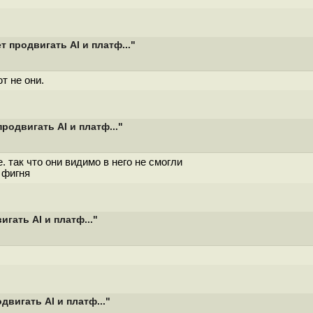
 продвигать AI и платф..."
т не они.
родвигать AI и платф..."
. так что они видимо в него не смогли
 фигня
гать AI и платф..."
двигать AI и платф..."