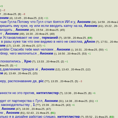
+9
)
–2
7 , 20-Фев-25, (8)
–8
оним
(4), 13:45 , 20-Фев-25, (13)
+11
чше Гугла Потому что Гугл стал боятся ИИ и у
,
Аноним
(34), 14:59 , 20-Фев-2
решить ему куки, ну или если вводить капчу на ка
,
Аноним
(41), 15:22 , 20
заходить
,
Аноним
(45), 15:54 , 20-Фев-25, (45)
ет
,
Аноним
(49), 16:30 , 20-Фев-25, (49)
ки Устанавливают не они
,
германий
(?), 18:58 , 20-Фев-25, (
69
)
 в разы хуже так что они видимо в него не смоглиа
,
дАнон
(?), 17:51 , 20-Фе
ним
(17), 13:49 , 20-Фев-25, (17)
+1
ambler Спасибо тебе мил человек
,
Аноним
(-), 16:31 , 20-Фев-25, (50)
+1
мблер, чего мелочиться
,
Аноним
(-), 16:50 , 20-Фев-25, (53)
+1
 спохватились
,
Хрю
(?), 13:33 , 20-Фев-25, (2)
+1
Фев-25, (3)
+2
од давлением трендов ai
,
Аноним
(12), 13:43 , 20-Фев-25, (12)
им
(4), 13:49 , 20-Фев-25, (15)
еру, распознавание дв
,
pic
(??), 13:35 , 20-Фев-25, (5)
–3
нности но это против
,
нитгитлистер
(?), 13:36 , 20-Фев-25, (6)
+6
дет от партнерства с Гугл
,
Аноним
(31), 14:38 , 20-Фев-25, (31)
+3
у законодательству
,
1
(??), 15:39 , 20-Фев-25, (43)
+6
,
Аноним
(47), 16:00 , 20-Фев-25, (47)
iew
,
Аноним
(81), 02:43 , 21-Фев-25, (
81
)
олько я в дизайне работаю слишко
,
нитгитлистер
(?), 05:52 , 21-Фев-25, (
83
)