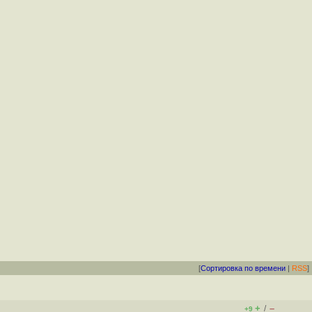
[
Сортировка по времени
|
RSS
]
+
–
/
+9