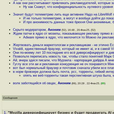
А как они рассчитывают привлекать рекламодателей, которые за
Ну как Скажут, что конфиденциальность нулевого уровня
Значит будут телеметрию лить еще активнее Надо на LibreWolf
И не только телеметрию, а могут и вообще дойти до пока
И про анонимность данных тоже брехня Они анонимные, б
Скрыто модератором
,
Аноним
(52), 16:48 , 20-Фев-25, (52)
Ждем патчи в ядро от мозилы, показывающее рекламу прямо в
Adware прямо в ядро, что мелочится то Можно ли рекла
Жертвовать деньги маркетологам и рекламщикам - не этично Ес
Vivaldi, единственный браузер, который не имеет ai, и в самой V
Они по-моему лет 10 последние его всё диверсифицируют и див
Позвольте переписать новость так, чтобы стало понятней Марк 
Ай, вчера здеся писали, что Мурзила - карпорация дабрра А мне
Гуглу все эти аи и рекламная конкуренция не оч понравится Ми
вот был нормальный браузер и почтовик сначала убили все пла
в норм бровзере должна быть почта, рсс, торренты, гибкий инт
опять же веб-торренты такая перспективная штука была, 
волк заботящийся об овцах
,
Аноним
(89), 20:28 , 22-Фев-25, (
89
)
Сообщения
1.
"Mozilla диверсифицирует бизнес и будет продвигать AI и