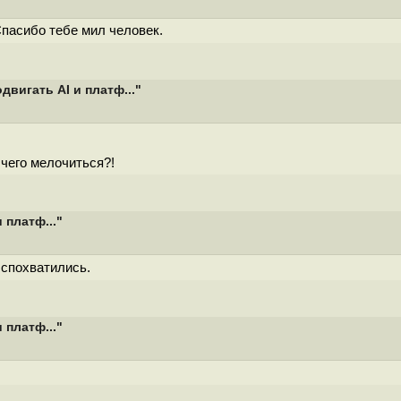
Спасибо тебе мил человек.
двигать AI и платф..."
 чего мелочиться?!
 платф..."
 спохватились.
 платф..."