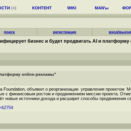
ОСТИ
(
+
)
КОНТЕНТ
WIKI
MAN'ы
ФО
поиск
регистрация
вход/выхо
сифицирует бизнес и будет продвигать AI и платформу 
платформу online-рекламы"
la Foundation, объявил о реорганизации управления проектом M
е с финансовым ростом и продвижением миссии проекта. Отмеч
ечёт новые источники дохода и расширит способы продвижения св
m=62754