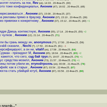
хотят платить за пок
,
Rev
(ok), 14:33 , 20-Фев-25, (30)
 это тоже конфиденциальн
,
Аноним
(47), 16:02 , 20-Фев-25, (48)
 пересаживаться
,
Аноним
(37), 15:08 , 20-Фев-25, (37)
за рекламы прямо в браузер
,
Аноним
(37), 15:10 , 20-Фев-25, (39)
ез привязки к конкретному
,
Аноним
(37), 15:12 , 20-Фев-25, (40)
+1
 ядре Даешь контекстную
,
Аноним
(55), 17:14 , 20-Фев-25, (55)
+2
му чулков
,
Аноним
(12), 21:14 , 20-Фев-25, (
71
)
ли бы грань между ин
,
anonymous
(??), 17:50 , 20-Фев-25, (59)
ivaldi сказали,
,
Nochi
(?), 17:50 , 20-Фев-25, (61)
–1
ерсифицируют, а он ни
,
vitalif
(ok), 17:58 , 20-Фев-25, (
64
)
Сурман - президент M
,
Аноним
(65), 18:04 , 20-Фев-25, (
65
)
+2
 кажется, что сего
,
сад бай трух
(?), 19:07 , 20-Фев-25, (
70
)
+1
нус средства мозилл
,
Аноним
(73), 21:57 , 20-Фев-25, (
73
)
+1
гины потом убили ин
,
ятупойтролль
(ok), 00:06 , 21-Фев-25, (
78
)
ерфейс как в старых
,
Аноним
(87), 03:54 , 22-Фев-25, (
87
)
могла стать убийцей ютуб
,
Аноним
(87), 03:56 , 22-Фев-25, (
88
)
 платф..."