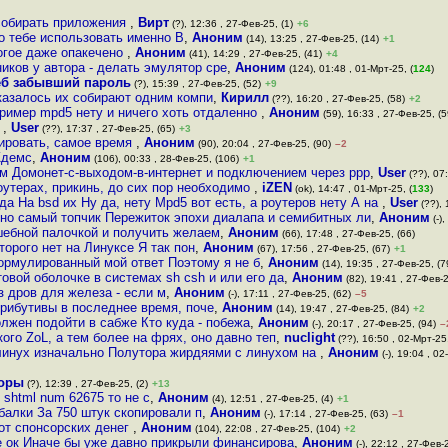
 собирать приложения
,
Вирт
(?), 12:36 , 27-Фев-25, (1)
+6
о тебе использовать именно B
,
Аноним
(14), 13:25 , 27-Фев-25, (14)
+1
огое даже опакечено
,
Аноним
(41), 14:29 , 27-Фев-25, (41)
+4
иков у автора - делать эмулятор сре
,
Аноним
(124), 01:48 , 01-Мрт-25, (
124
)
еб забывший пароль
(?), 15:39 , 27-Фев-25, (52)
+9
казалось их собирают одним компи
,
Кирилл
(??), 16:20 , 27-Фев-25, (58)
+2
ример mpd5 нету и ничего хоть отдаленно
,
Аноним
(59), 16:33 , 27-Фев-25, (5
ь
,
User
(??), 17:37 , 27-Фев-25, (65)
+3
тировать, самое время
,
Аноним
(90), 20:04 , 27-Фев-25, (90)
–2
Ждемс
,
Аноним
(106), 00:33 , 28-Фев-25, (106)
+1
5м Домонет-с-выходом-в-интернет и подключением через ppp
,
User
(??), 07:
роутерах, прикинь, до сих пор необходимо
,
iZEN
(ok), 14:47 , 01-Мрт-25, (
133
)
да На bsd их Ну да, нету Mpd5 вот есть, а роутеров нету А на
,
User
(??), 
чно самый топчик Пережиток эпохи диалапа и семибитных ли
,
Аноним
(-),
шебной палочкой и получить желаем
,
Аноним
(66), 17:48 , 27-Фев-25, (66)
орого нет на Линуксе Я так пон
,
Аноним
(67), 17:56 , 27-Фев-25, (67)
+1
ормулированный мой ответ Поэтому я не б
,
Аноним
(14), 19:35 , 27-Фев-25, (7
овой оболочке в системах sh csh и или его да
,
Аноним
(82), 19:41 , 27-Фев-2
з дров для железа - если м
,
Аноним
(-), 17:11 , 27-Фев-25, (62)
–5
рибутивы в последнее время, поче
,
Аноним
(14), 19:47 , 27-Фев-25, (84)
+2
лжен подойти в сабже Кто куда - побежа
,
Аноним
(-), 20:17 , 27-Фев-25, (94)
–
ого ZoL, а тем более на фрях, оно давно теп
,
nuclight
(??), 16:50 , 02-Мрт-25,
 линух изначально Полутора жирдяями с линухом на
,
Аноним
(-), 19:04 , 02
торы
(?), 12:39 , 27-Фев-25, (2)
+13
 shtml num 62675 то не с
,
Аноним
(4), 12:51 , 27-Фев-25, (4)
+1
балки За 750 штук скопировали п
,
Аноним
(-), 17:14 , 27-Фев-25, (63)
–1
 от спонсорских денег
,
Аноним
(104), 22:08 , 27-Фев-25, (104)
+2
се ок Иначе бы уже давно прикрыли финансирова
,
Аноним
(-), 22:12 , 27-Фев-