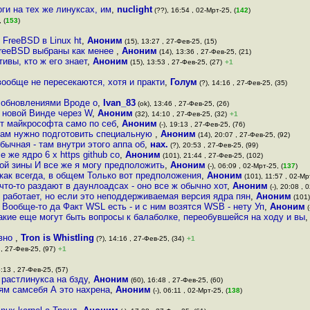
ги на тех же линуксах, им
,
nuclight
(??), 16:54 , 02-Мрт-25, (
142
)
 (
153
)
FreeBSD в Linux ht
,
Аноним
(15), 13:27 , 27-Фев-25, (15)
FreeBSD выбраны как менее
,
Аноним
(14), 13:36 , 27-Фев-25, (21)
ивы, кто ж его знает
,
Аноним
(15), 13:53 , 27-Фев-25, (27)
+1
вообще не пересекаются, хотя и практи
,
Голум
(?), 14:16 , 27-Фев-25, (35)
 обновлениями Вроде о
,
Ivan_83
(ok), 13:46 , 27-Фев-25, (26)
 новой Винде через W
,
Аноним
(32), 14:10 , 27-Фев-25, (32)
+1
от майкрософта само по себ
,
Аноним
(-), 19:13 , 27-Фев-25, (76)
там нужно подготовить специальную
,
Аноним
(14), 20:07 , 27-Фев-25, (92)
обычная - там внутри этого аппа об
,
нах.
(?), 20:53 , 27-Фев-25, (99)
же ядро 6 x https github co
,
Аноним
(101), 21:44 , 27-Фев-25, (102)
вой зины И все же я могу предположить
,
Аноним
(-), 06:09 , 02-Мрт-25, (
137
)
как всегда, в общем Только вот предположения
,
Аноним
(101), 11:57 , 02-Мрт
то-то раздают в даунлоадсах - оно все ж обычно хот
,
Аноним
(-), 20:08 , 
е работает, но если это неподдерживаемая версия ядра пян
,
Аноним
(101)
 Вообще-то да Факт WSL есть - и с ним возятся WSB - нету Уп
,
Аноним
(
какие еще могут быть вопросы к балаболке, переобувшейся на ходу и вы
ивно
,
Tron is Whistling
(?), 14:16 , 27-Фев-25, (34)
+1
 , 27-Фев-25, (97)
+1
6:13 , 27-Фев-25, (57)
 растлинукса на бзду
,
Аноним
(60), 16:48 , 27-Фев-25, (60)
рям самсебя А это нахрена
,
Аноним
(-), 06:11 , 02-Мрт-25, (
138
)