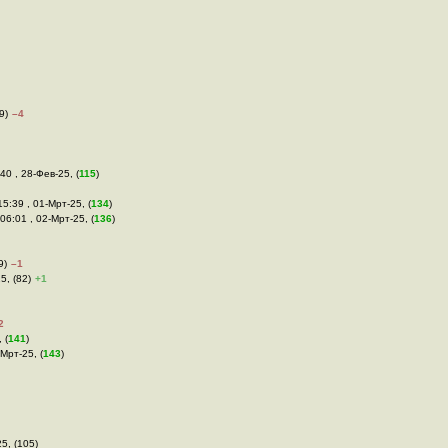
9)
–4
40 , 28-Фев-25, (
115
)
15:39 , 01-Мрт-25, (
134
)
 06:01 , 02-Мрт-25, (
136
)
9)
–1
5, (82)
+1
2
 (
141
)
-Мрт-25, (
143
)
25, (105)