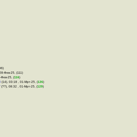
96)
 28-Фев-25, (111)
-Фев-25, (
116
)
м
(14), 03:18 , 01-Мрт-25, (
126
)
r
(??), 08:32 , 01-Мрт-25, (
129
)