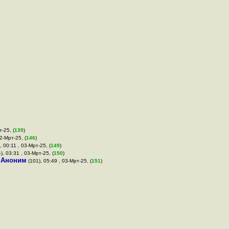
-25, (
139
)
02-Мрт-25, (
146
)
, 00:11 , 03-Мрт-25, (
149
)
-), 03:31 , 03-Мрт-25, (
150
)
,
Аноним
(101), 05:49 , 03-Мрт-25, (
151
)