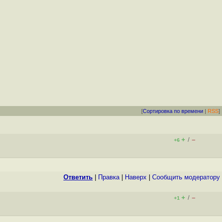
[
Сортировка по времени
|
RSS
]
+
–
/
+6
Ответить
|
Правка
|
Наверх
|
Cообщить модератору
+
–
/
+1