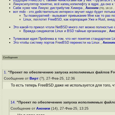
Будущее FreeBSD с такими ченжлогами как у них - грузиться с li
Линуксилулятор понятно, всё капец копилефту в ядре, да оно к 
Сабж хуже чем Линукс дистрибутив Химера
,
Аноним
(70), 18:13 ,
вот mdo - это действительно интересн звучит надо будет потык
Ты поаккуратней - вызывает привыкание Мне как то раз по
Linux, поглотит FreeBSD, как корпорация Уже и Rust, внед
Это какой-то прикол чтоли NetBSD много лет можно полностью с
Вражда синдикатов Linux и BSD тайные организации
,
Ан
Тупиковая идея Проблема в том, что нет понятия стандартное L
Это чтобы систему портов FreeBSD перенести на Linux
,
Анони
Сообщения
1.
"Проект по обеспечению запуска исполняемых файлов Fre
Сообщение от
Вирт
(?), 27-Фев-25, 12:36
То есть теперь FreeBSD даже не используется для того, 
14.
"Проект по обеспечению запуска исполняемых файлов
Сообщение от
Аноним
(14), 27-Фев-25, 13:25