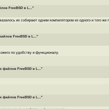
ов FreeBSD в L..."
казалось их собирают одним компилятором из одного и того же 
айлов FreeBSD в L..."
хожего по удобству и функционалу.
 файлов FreeBSD в L..."
 файлов FreeBSD в L..."