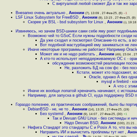
С виртуалкой любой сможет Да и так же зара
Внезапно очень актуально
,
Аноним
(7), 13:09 , 27-Фев-25, (6)
–1
LSF Linux Subsystem for FreeBSD
,
Аноним
(9), 13:15 , 27-Фев-25, (9)
Скорее уж BSL - bsd subsystem for Linux
,
Аноним
(-), 19:18
Извиняюсь, но зачем BSD-шники сами себе яму роют подобными
Возможно чей то GSoC Если нужны подробности сходи н
Да уже сходил и посмотрел Описание-то есть, а вот
Вот подобной мастурбацией ему заниматься не лень
Иначе некоторые программы не работают Например Ora
Может им и не надо работать
,
Аноним
(49), 15:04 , 2
А кто-то использует неподдерживаемую ОС с - ора
обсуждение возможностей реализации nocow
Не, разложить БД на cow фс - без noc
Кстати, может кто подскажет, в
Oracle, однако А без одн
mysql и firebird -
А что с этим
Иначе их вообще лопатой хреначить начинают, с истошны
Например, для запуска в github CI, куда поддержку BSD п
Гораздо полезнее, из практических соображений, было бы порти
DebianBSD - не, не то
,
Аноним
(14), 13:35 , 27-Фев-25, (19)
Без systemd
,
Аноним
(9), 14:07 , 27-Фев-25, (30)
+1
Так и Devuan GNU Linux - без системды и ни
Надо Devuan BSD
,
Аноним
(100), 21:21 ,
Нефига Стандарт это стандарты C и Posix А то, что вы н
Натравить ИИ и вычистить проблемы тут нет
,
Ано
ну так сделай
,
Jh
(?), 14:29 , 27-Фев-25, (40)