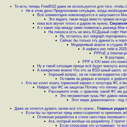
То есть теперь FreeBSD даже не используется для того, чтобы
Не в этом дело Предположим ситуацию, когда необходим
Всё элементарно компилируется и запускается Мн
Это видать такая мода вместо правки исходн
пока всё звучит плохо и даром не нужно
,
Смузихл
А с каких пор между ними появилась разница Мне 
На линукса есть не весь БСДшный софт Нап
Ну, осталось вот netgraph портироват
Сейчас бы только эту дрвность и пор
Модернявый аналог в студию 
А нафига оно тебе в 202
PPPoE в Internet-
В роутерах, 
PPP в XXI веке это коне
Ну в такой ситуации проще всё будет махнуть вол
А конкретнее можно Что это за BSD-шный шелл, кот
Хороший вопрос, на не совсем корректно сф
Оставим за дверью и вопрос о дефолт
Кто же хочет юзать тормозной кернел с полутора ФС и бе
Наброс про ФС не защитан Потому что ляликс дист
Расскажите этим, с ораклем, какой ФС им до
Это неграмотная чушь Нет давно никак
Этот мерж девелопается - под
Даже не хочется думать зачем всё это нужно
,
Главные редак
Если бы ты прочитал пред новостьopennet ru opennews art
Отличная разработка в стиле гангстера пилившего 
Ага, который вообще на разработку 2 тратит
Если спонсоров это устраивает, то в