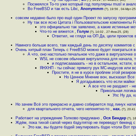
Посмеялся То-то уже который год популярны musl и анало
Во FreeBSD и так есть Libc
,
Anonymmm
(?), 19:56 , 04-Мрт-25,
совсем недавно было про ещё один Проект по запуску программ 
Ну так все ясно Цитата i Пользовательские компоненты 
это официально так заявлено, а какие истинные мот
Что-то не вяжется
,
Голум
(?), 14:02 , 27-Фев-25, (28)
Ответил, не глядя на ОП Да, цели проектов 
Намного больше всего, там каждый день по десятку коммитов с
Очень хитрый план Теперь с FreeBSD можно будет поиграться в
А что, оно настолько печальное что даже в виртуалочке 
WSL не совсем обычная виртуалочка для начала, 
и подписаааааать - но в остальном, кстати, 
ЯНХНП - ты сейчас прямоту рук МС-индусов или все 
Простите, я не в курсе проблем этой резиро
Но Ценное Мнение вон, высказал Все 
Я догадываюсь что если майки ч
А все что не раздают - н
Прикольная логика
Упс Ну да, 
Но зачем Всё это прекрасно и давно собирается под линух нат
для квартального отчета, чего непонятно-то
,
нах.
(?), 20:41
Работают на упреждение Толково придумано
,
Ося Бендер
(?), 1
Ждём, пока тихой сапой через бздулятор не переведут бекенд с
Это как, вы будете бздей эмулировать бздю чтоли Вот п