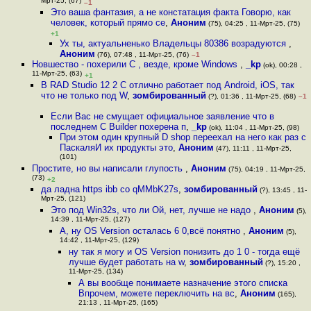
Мрт-25, (67)
–1
Это ваша фантазия, а не констатация факта Говорю, как
человек, который прямо се
,
Аноним
(75), 04:25 , 11-Мрт-25, (75)
+1
Ух ты, актуальненько Владельцы 80386 возрадуются
,
Аноним
(76), 07:48 , 11-Мрт-25, (76)
–1
Новшество - похерили С , везде, кроме Windows
,
_kp
(ok), 00:28 ,
11-Мрт-25, (63)
+1
В RAD Studio 12 2 C отлично работает под Android, iOS, так
что не только под W
,
зомбированный
(?), 01:36 , 11-Мрт-25, (68)
–1
Если Вас не смущает официальное заявление что в
последнем C Builder похерена п
,
_kp
(ok), 11:04 , 11-Мрт-25, (98)
При этом один крупный D shop переехал на него как раз с
ПаскаляИ их продукты это
,
Аноним
(47), 11:11 , 11-Мрт-25,
(101)
Простите, но вы написали глупость
,
Аноним
(75), 04:19 , 11-Мрт-25,
(73)
+2
да ладна https ibb co qMMbK27s
,
зомбированный
(?), 13:45 , 11-
Мрт-25, (121)
Это под Win32s, что ли Ой, нет, лучше не надо
,
Аноним
(5),
14:39 , 11-Мрт-25, (127)
А, ну OS Version осталась 6 0,всё понятно
,
Аноним
(5),
14:42 , 11-Мрт-25, (129)
ну так я могу и OS Version понизить до 1 0 - тoгда ещё
лучше будет работать на w
,
зомбированный
(?), 15:20 ,
11-Мрт-25, (134)
А вы вообще понимаете назначение этого списка
Впрочем, можете переключить на вс
,
Аноним
(165),
21:13 , 11-Мрт-25, (165)