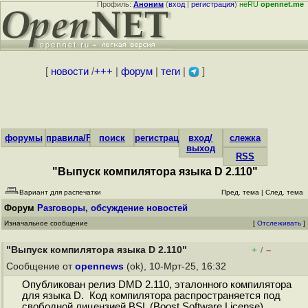
Профиль:
Аноним
(
вход
|
регистрация
)
неRU
opennet.me
[
новости
/
+++
|
форум
|
теги
|
]
форумы
правила/FAQ
поиск
регистрация
вход/
слежка
выход
RSS
"Выпуск компилятора языка D 2.110"
Вариант для распечатки
Пред. тема
|
След. тема
Форум
Разговоры, обсуждение новостей
Изначальное сообщение
[
Отслеживать
]
"Выпуск компилятора языка D 2.110"
+
–
/
Сообщение от
opennews
(ok), 10-Мрт-25, 16:32
Опубликован релиз DMD 2.110, эталонного компилятора
для языка D. Код компилятора распространяется под
свободной лицензией BSL (Boost Software License).