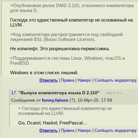
>Опубликован релиз DMD 2.110, эталонного компилятора
для языка D.
Господа это единственный компилятор не основанный на
LLVM.
>Код компилятора распространяется под свободной
лицензией BSL (Boost Software License).
Не копилефт. Это разрешиловка-пермиссивка.
>Поддерживаются системы Linux, Windows, macOS и
FreeBSD.
Windows в этом списке лишний.
Ответить
|
Правка
|
Наверх
|
Cообщить модератору
17.
"Выпуск компилятора языка D 2.110"
+
–
/
+11
Сообщение от
funny.falcon
(?), 10-Мрт-25, 17:58
> Господа это единственный компилятор не
основанный на LLVM.
Go, Ocaml, Haskel, FreePascal…
Ответить
|
Правка
|
Наверх
|
Cообщить модератору