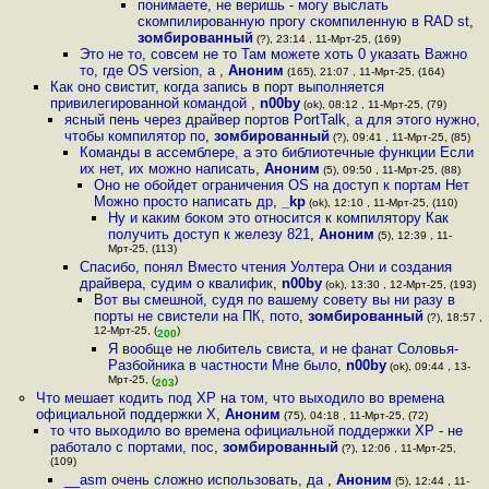
понимаете, не веришь - могу выслать
скомпилированную прогу скомпиленную в RAD st
,
зомбированный
(?), 23:14 , 11-Мрт-25, (169)
Это не то, совсем не то Там можете хоть 0 указать Важно
то, где OS version, а
,
Аноним
(165), 21:07 , 11-Мрт-25, (164)
Как оно свистит, когда запись в порт выполняется
привилегированной командой
,
n00by
(ok), 08:12 , 11-Мрт-25, (79)
ясный пень через драйвер портов PortTalk, а для этого нужно,
чтобы компилятор по
,
зомбированный
(?), 09:41 , 11-Мрт-25, (85)
Команды в ассемблере, а это библиотечные функции Если
их нет, их можно написать
,
Аноним
(5), 09:50 , 11-Мрт-25, (88)
Оно не обойдет ограничения OS на доступ к портам Нет
Можно просто написать др
,
_kp
(ok), 12:10 , 11-Мрт-25, (110)
Ну и каким боком это относится к компилятору Как
получить доступ к железу 821
,
Аноним
(5), 12:39 , 11-
Мрт-25, (113)
Спасибо, понял Вместо чтения Уолтера Они и создания
драйвера, судим о квалифик
,
n00by
(ok), 13:30 , 12-Мрт-25, (193)
Вот вы смешной, судя по вашему совету вы ни разу в
порты не свистели на ПК, пото
,
зомбированный
(?), 18:57 ,
12-Мрт-25, (
)
200
Я вообще не любитель свиста, и не фанат Соловья-
Разбойника в частности Мне было
,
n00by
(ok), 09:44 , 13-
Мрт-25, (
)
203
Что мешает кодить под XP на том, что выходило во времена
официальной поддержки X
,
Аноним
(75), 04:18 , 11-Мрт-25, (72)
то что выходило во времена официальной поддержки XP - не
работало с портами, пос
,
зомбированный
(?), 12:06 , 11-Мрт-25,
(109)
__asm очень сложно использовать, да
,
Аноним
(5), 12:44 , 11-