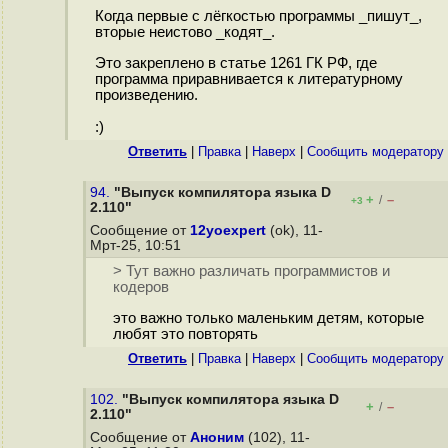
Когда первые с лёгкостью программы _пишут_,
вторые неистово _кодят_.
Это закреплено в статье 1261 ГК РФ, где
программа приравнивается к литературному
произведению.
:)
Ответить
|
Правка
|
Наверх
|
Cообщить модератору
94.
"Выпуск компилятора языка D
+
–
/
+3
2.110"
Сообщение от
12yoexpert
(ok), 11-
Мрт-25, 10:51
> Тут важно различать программистов и
кодеров
это важно только маленьким детям, которые
любят это повторять
Ответить
|
Правка
|
Наверх
|
Cообщить модератору
102.
"Выпуск компилятора языка D
+
–
/
2.110"
Сообщение от
Аноним
(102), 11-