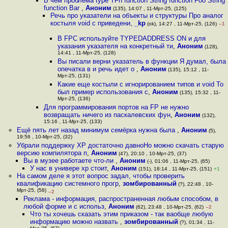
В чем проблема type TFn function String function Foo String
function Bar
,
Аноним
(135), 14:07 , 11-Мрт-25, (125)
Речь про указатели на объекты и структуры Про аналог
костыля void с приведени
,
_kp
(ok), 14:27 , 11-Мрт-25, (126)
–1
В FPC используйте TYPEDADDRESS ON и для
указания указателя на конкретный ти
,
Аноним
(128),
14:41 , 11-Мрт-25, (128)
Вы писали верни указатель в функции Я думал, была
опечатка в и речь идет о
,
Аноним
(135), 15:12 , 11-
Мрт-25, (131)
Какие еще костыли с игнорированием типов и void То
был пример использования с
,
Аноним
(135), 15:32 , 11-
Мрт-25, (136)
Для программирования портов на FP не нужно
возвращать ничего из паскалевских фун
,
Аноним
(132),
15:16 , 11-Мрт-25, (133)
Ещё пять лет назад минимум семёрка нужна была
,
Аноним
(5),
19:56 , 10-Мрт-25, (32)
Убрали поддержку XP достаточно давноНо можно скачать старую
версию компилятора п
,
Аноним
(47), 20:10 , 10-Мрт-25, (37)
Вы в музее работаете что-ли
,
Аноним
(-), 01:06 , 11-Мрт-25, (65)
У нас в универе хр стоит
,
Аноним
(151), 18:14 , 11-Мрт-25, (151)
+1
На самом деле я этот вопрос задал, чтобы проверить
квалификацию системного прогр
,
зомбированный
(?), 22:48 , 10-
Мрт-25, (58)
–2
Реклама - информация, распространенная любым способом, в
любой форме и с использ
,
Аноним
(62), 23:48 , 10-Мрт-25, (62)
–2
Что ты хочешь сказать этим приказом - так ваобще любую
информацию можно назвать
,
зомбированный
(?), 01:34 , 11-