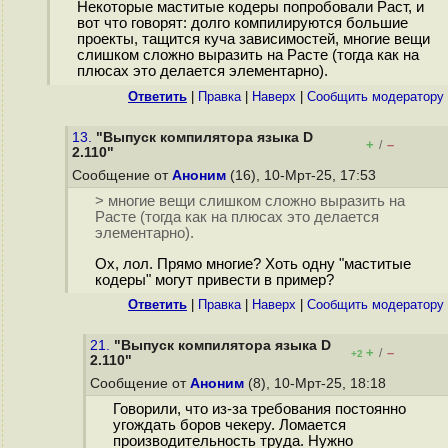
Некоторые маститые кодеры попробовали Раст, и
вот что говорят: долго компилируются большие
проекты, тащится куча зависимостей, многие вещи
слишком сложно выразить на Расте (тогда как на
плюсах это делается элементарно).
Ответить
|
Правка
|
Наверх
|
Cообщить модератору
13.
"Выпуск компилятора языка D
+
–
/
2.110"
Сообщение от
Аноним
(16), 10-Мрт-25, 17:53
> многие вещи слишком сложно выразить на
Расте (тогда как на плюсах это делается
элементарно).
Ох, лол. Прямо многие? Хоть одну "маститые
кодеры" могут привести в пример?
Ответить
|
Правка
|
Наверх
|
Cообщить модератору
21.
"Выпуск компилятора языка D
+
–
/
+2
2.110"
Сообщение от
Аноним
(8), 10-Мрт-25, 18:18
Говорили, что из-за требования постоянно
угождать боров чекеру. Ломается
производительность труда. Нужно