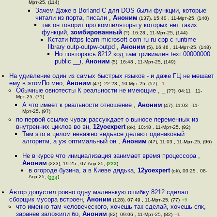
Мрт-25, (114)
Зачем Даже в Borland C для DOS были функции, которые
читали из порта, писали
,
Аноним
(137), 15:40 , 11-Мрт-25, (140)
так он говорит про компиляторы у которых нет таких
функций
,
зомбированный
(?), 16:28 , 11-Мрт-25, (144)
Кстати https learn microsoft com ru-ru cpp c-runtime-
library outp-outpw-outpd
,
Аноним
(5), 16:46 , 11-Мрт-25, (148)
Но повторюсь 8212 код там тривиален text 00000000
public __i
,
Аноним
(5), 16:48 , 11-Мрт-25, (149)
На удивление один из самых быстрых языков - и даже ГЦ не мешает
ему в этомПо мно
,
Аноним
(47), 22:23 , 10-Мрт-25, (57)
–1
Обычные овнотесты К реальности не имеющие
,
_
(??), 04:11 , 11-
Мрт-25, (71)
А что имеет к реальности отношение
,
Аноним
(47), 11:03 , 11-
Мрт-25, (97)
по первой ссылке чувак рассуждает о выносе переменных из
внутренних циклов во вн
,
12yoexpert
(ok), 10:48 , 11-Мрт-25, (92)
Там это в целом неважно ведьвсе делают одинаковый
алгоритм, а уж оптимальный он
,
Аноним
(47), 11:03 , 11-Мрт-25, (96)
Не в курсе что инициализация занимает время процессора
,
Аноним
(223), 19:25 , 07-Апр-25, (
223
)
в огороде бузина, а в Киеве дядька
,
12yoexpert
(ok), 00:25 , 08-
Апр-25, (
)
224
Автор допустил ровно одну маленькую ошибку 8212 сделал
сборщик мусора встроен
,
Аноним
(128), 07:49 , 11-Мрт-25, (77)
+9
что именно там человеческого, хочешь так сделай, хочешь сяк,
заранее заложили бо
,
Аноним
(82), 09:06 , 11-Мрт-25, (82)
–1