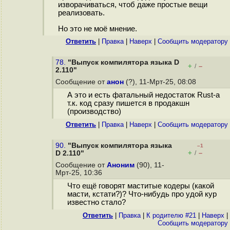
изворачиваться, чтоб даже простые вещи
реализовать.
Но это не моё мнение.
Ответить
|
Правка
|
Наверх
|
Cообщить модератору
78.
"Выпуск компилятора языка D
+
–
/
2.110"
Сообщение от
анон
(?), 11-Мрт-25, 08:08
А это и есть фатальный недостаток Rust-а
т.к. код сразу пишется в продакшн
(производство)
Ответить
|
Правка
|
Наверх
|
Cообщить модератору
90.
"Выпуск компилятора языка
–1
+
–
D 2.110"
/
Сообщение от
Аноним
(90), 11-
Мрт-25, 10:36
Что ещё говорят маститые кодеры (какой
масти, кстати?)? Что-нибудь про удой кур
известно стало?
Ответить
|
Правка
|
К родителю #21
|
Наверх
|
Cообщить модератору