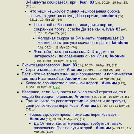
3-4 минуты собирается, при
,
Ivan_83
(ok), 20:26 , 10-Мрт-25,
(43)
–1
Что кеши кешируют У меня кешированная сборка
занимает десяток секунд Проц приме
,
laindono
(ok),
22:11 , 10-Мрт-25, (54)
Почти всё собранная ос, исходники портов,
собранные порты, ccache Да всё как н
,
Ivan_83
(ok),
03:27 , 11-Мрт-25, (70)
Холодная сборка за 3-4 минуты превращает 18
миллионов строк уже скачанного расто
,
laindono
(ok), 04:24 , 11-Мрт-25, (74)
Фантазёр, ты меня называла C Это даже не
интересуясь, по сравнению с чем Или ч
,
Аноним
(215), 19:09 , 15-Мрт-25, (
215
)
Скрыто модератором
,
Ivan_83
(ok), 20:20 , 10-Мрт-25, (41)
Скрыто модератором
,
Аноним
(-), 20:40 , 10-Мрт-25, (46)
–2
Раст - это не только язык, но и сообщество, и политическая
система Раст всеобъе
,
Аноним
(15), 20:28 , 10-Мрт-25, (44)
Какое-то сообщество с большой дороги
,
Аноним
(215),
18:23 , 15-Мрт-25, (
)
212
Наверное, если бы у раста не было такой стратегии, то и
людей бегающих по репози
,
Аноним
(51), 21:18 , 10-Мрт-25, (51)
Только никто по репозиториями не бегает и не требует,
свои репозитории переписыв
,
Аноним
(23), 00:32 , 11-Мрт-25,
(64)
–1
Торвальдс свой проект тоже сам переписывает
,
Аноним
(51), 01:39 , 11-Мрт-25, (69)
Да От него, как от менеджера, требуется только
разрешение Грег по сути второй
,
Аноним
(-), 13:11 , 11-
Мрт-25, (119)