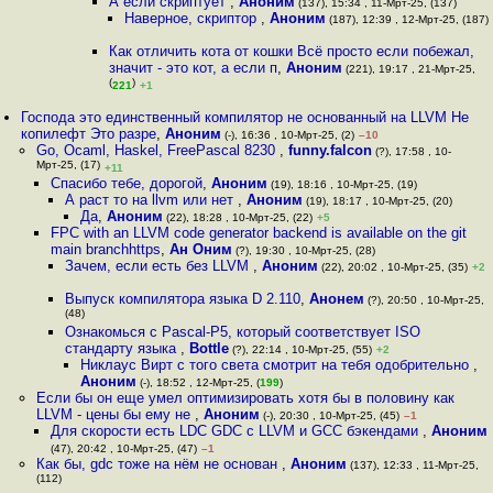
А если скриптует
,
Аноним
(137), 15:34 , 11-Мрт-25, (137)
Наверное, скриптор
,
Аноним
(187), 12:39 , 12-Мрт-25, (187)
Как отличить кота от кошки Всё просто если побежал,
значит - это кот, а если п
,
Аноним
(221), 19:17 , 21-Мрт-25,
(
)
221
+1
Господа это единственный компилятор не основанный на LLVM Не
копилефт Это разре
,
Аноним
(-), 16:36 , 10-Мрт-25, (2)
–10
Go, Ocaml, Haskel, FreePascal 8230
,
funny.falcon
(?), 17:58 , 10-
Мрт-25, (17)
+11
Спасибо тебе, дорогой
,
Аноним
(19), 18:16 , 10-Мрт-25, (19)
А раст то на llvm или нет
,
Аноним
(19), 18:17 , 10-Мрт-25, (20)
Да
,
Аноним
(22), 18:28 , 10-Мрт-25, (22)
+5
FPC with an LLVM code generator backend is available on the git
main branchhttps
,
Ан Оним
(?), 19:30 , 10-Мрт-25, (28)
Зачем, если есть без LLVM
,
Аноним
(22), 20:02 , 10-Мрт-25, (35)
+2
Выпуск компилятора языка D 2.110
,
Анонем
(?), 20:50 , 10-Мрт-25,
(48)
Ознакомься с Pascal-P5, который соответствует ISO
стандарту языка
,
Bottle
(?), 22:14 , 10-Мрт-25, (55)
+2
Никлаус Вирт с того света смотрит на тебя одобрительно
,
Аноним
(-), 18:52 , 12-Мрт-25, (
199
)
Если бы он еще умел оптимизировать хотя бы в половину как
LLVM - цены бы ему не
,
Аноним
(-), 20:30 , 10-Мрт-25, (45)
–1
Для скорости есть LDC GDC с LLVM и GCC бэкендами
,
Аноним
(47), 20:42 , 10-Мрт-25, (47)
–1
Как бы, gdc тоже на нём не основан
,
Аноним
(137), 12:33 , 11-Мрт-25,
(112)