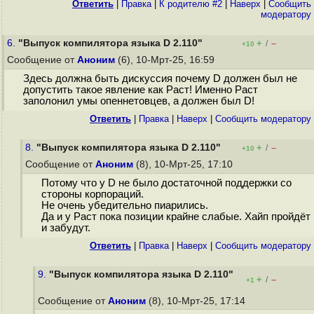
Ответить
|
Правка
|
К родителю #2
|
Наверх
|
Cообщить
модератору
6.
"Выпуск компилятора языка D 2.110"
+
–
/
+10
Сообщение от
Аноним
(6), 10-Мрт-25, 16:59
Здесь должна быть дискуссия почему D должен был не
допустить такое явление как Раст! Именно Раст
заполонил умы опеннетовцев, а должен был D!
Ответить
|
Правка
|
Наверх
|
Cообщить модератору
8.
"Выпуск компилятора языка D 2.110"
+
–
/
+10
Сообщение от
Аноним
(8), 10-Мрт-25, 17:10
Потому что у D не было достаточной поддержки со
стороны корпораций.
Не очень убедительно пиарились.
Да и у Раст пока позиции крайне слабые. Хайп пройдёт
и забудут.
Ответить
|
Правка
|
Наверх
|
Cообщить модератору
9.
"Выпуск компилятора языка D 2.110"
+
–
/
+1
Сообщение от
Аноним
(8), 10-Мрт-25, 17:14