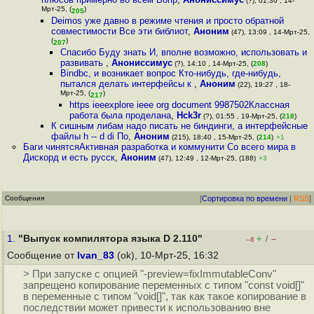
(?), 01:36 , 14-
Мрт-25, (
)
205
Deimos уже давно в режиме чтения и просто обратной
совместимости Все эти библиот
,
Аноним
(47), 13:09 , 14-Мрт-25,
(
)
207
Спасибо Буду знать И, вполне возможно, использовать и
развивать
,
Анониссимус
(?), 14:10 , 14-Мрт-25, (
208
)
Bindbc, и возникает вопрос Кто-нибудь, где-нибудь,
пытался делать интерфейсы к
,
Аноним
(22), 19:27 , 18-
Мрт-25, (
)
217
https ieeexplore ieee org document 9987502Классная
работа была проделана
,
Hck3r
(?), 01:55 , 19-Мрт-25, (
218
)
К сишным либам надо писать не биндинги, а интерфейсные
файлы h -- d di По
,
Аноним
(215), 18:40 , 15-Мрт-25, (
214
)
+1
Баги чинятсяАктивная разработка и коммунити Со всего мира в
Дискорд и есть русск
,
Аноним
(47), 12:49 , 12-Мрт-25, (188)
+3
Сообщения
[
Сортировка по времени
|
RSS
]
1.
"Выпуск компилятора языка D 2.110"
+
–
/
–8
Сообщение от
Ivan_83
(ok), 10-Мрт-25, 16:32
> При запуске с опцией "-preview=fixImmutableConv"
запрещено копирование переменных с типом "const void[]"
в переменные с типом "void[]", так как такое копирование в
последствии может привести к использованию вне