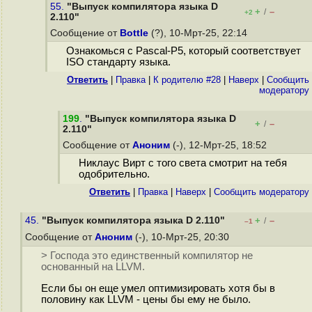
55.
"Выпуск компилятора языка D
+
–
/
+2
2.110"
Сообщение от
Bottle
(?), 10-Мрт-25, 22:14
Ознакомься с Pascal-P5, который соответствует
ISO стандарту языка.
Ответить
|
Правка
|
К родителю #28
|
Наверх
|
Cообщить
модератору
199
.
"Выпуск компилятора языка D
+
–
/
2.110"
Сообщение от
Аноним
(-), 12-Мрт-25, 18:52
Никлаус Вирт с того света смотрит на тебя
одобрительно.
Ответить
|
Правка
|
Наверх
|
Cообщить модератору
45.
"Выпуск компилятора языка D 2.110"
+
–
/
–1
Сообщение от
Аноним
(-), 10-Мрт-25, 20:30
> Господа это единственный компилятор не
основанный на LLVM.
Если бы он еще умел оптимизировать хотя бы в
половину как LLVM - цены бы ему не было.