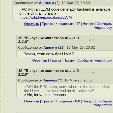
Сообщение от
Ан Оним
(?), 10-Мрт-25, 19:30
FPC with an LLVM code generator backend is available
on the git main branch
https://wiki.freepascal.org/LLVM
Ответить
|
Правка
|
К родителю #17
|
Наверх
|
Cообщить
модератору
35.
"Выпуск компилятора языка D
+
–
/
+2
2.110"
Сообщение от
Аноним
(22), 10-Мрт-25, 20:02
Зачем, если есть без LLVM?
Ответить
|
Правка
|
Наверх
|
Cообщить модератору
48.
"Выпуск компилятора языка D
+
–
/
2.110"
Сообщение от
Анонем
(?), 10-Мрт-25, 20:50
> Will the FPC team, somewhere in the future, adopt
the LLVM as the backend on all platforms?
> No, for various reasons
Ответить
|
Правка
|
К родителю #28
|
Наверх
|
Cообщить
модератору