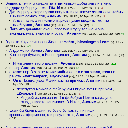
Вопрос к тем кто следит за этим языком добавили ли в него
поддержку борроу чеке
,
Tita_M
(ok), 17:32 , 10-Мрт-25, (11)
–4
Для борроу чекера нужно вводить в синтаксис языка лайфтаймы,
а значит ломать сов
,
Аноним
(23), 18:35 , 10-Мрт-25, (25)
–2
А для написания комментариев нужно вводить тест на
слабоумие
,
Аноним
(42), 20:22 , 10-Мрт-25, (42)
+2
Пока что добавили очень простую штуку только и она
экспериментальная так и остал
,
Аноним
(47), 11:06 , 11-Мрт-25, (99)
+3
Годнота Круче сишарпа Жаль не майки
,
blevakagmail.com
(?), 17:47 ,
10-Мрт-25, (12)
+3
А где же их Verona
,
Аноним
(22), 18:34 , 10-Мрт-25, (24)
В огороде бузина, в Киеве дядька
,
Аноним
(5), 19:57 , 10-Мрт-25, (33)
–
1
И мы знаем этого дядьку
,
Аноним
(215), 18:25 , 15-Мрт-25, (
213
)
в сад
,
Аноним
(60), 23:24 , 10-Мрт-25, (60)
+2
с каких пор D это не майки майки же его и закопали, взяв на
работу Александреск
,
12yoexpert
(ok), 01:22 , 11-Мрт-25, (66)
Он в Нвидиа ушелМайки там ни при чем
,
Аноним
(47), 11:07 , 11-
Мрт-25, (100)
перепутал майков с фейсбуком нвидиа тут ни при чём
,
12yoexpert
(ok), 20:58 , 11-Мрт-25, (163)
–1
Андрей использовал D в фейсбуке Потом когда ушел
оттуда просто занимался D И тол
,
Аноним
(47), 12:57 , 12-
Мрт-25, (190)
Если бы были майки, то было бы как ты ни пиши
кроссплатформенно, а в результате
,
Аноним
(173), 00:20 , 12-Мрт-25,
(173)
А этот компилятор умеет в порты звонить и собирать под ХР