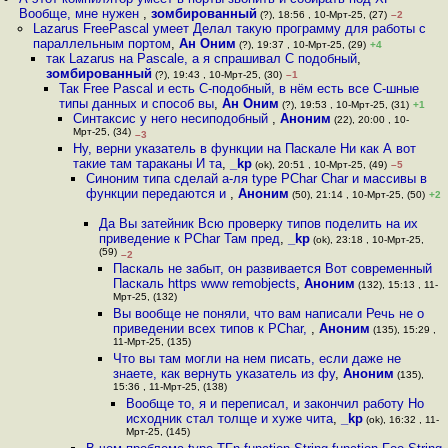
Вообще, мне нужен
,
зомбированный
(?), 18:56 , 10-Мрт-25, (27)
–2
Lazarus FreePascal умеет Делал такую программу для работы с
параллельным портом
,
Ан Оним
(?), 19:37 , 10-Мрт-25, (29)
+4
так Lazarus на Pascalе, а я спрашивал С подобный
,
зомбированный
(?), 19:43 , 10-Мрт-25, (30)
–1
Так Free Pascal и есть С-подобный, в нём есть все С-шные
типы данных и способ вы
,
Ан Оним
(?), 19:53 , 10-Мрт-25, (31)
+1
Синтаксис у него несиподобный
,
Аноним
(22), 20:00 , 10-
Мрт-25, (34)
–3
Ну, верни указатель в функции на Паскале Ни как А вот
такие там тараканы И та
,
_kp
(ok), 20:51 , 10-Мрт-25, (49)
–5
Синоним типа сделай а-ля type PChar Char и массивы в
функции передаются и
,
Аноним
(50), 21:14 , 10-Мрт-25, (50)
+2
Да Вы затейник Всю проверку типов поделить на их
приведение к PChar Там пред
,
_kp
(ok), 23:18 , 10-Мрт-25,
(59)
–2
Паскаль не забыт, он развивается Вот современный
Паскаль https www remobjects
,
Аноним
(132), 15:13 , 11-
Мрт-25, (132)
Вы вообще не поняли, что вам написали Речь не о
приведении всех типов к PChar,
,
Аноним
(135), 15:29 ,
11-Мрт-25, (135)
Что вы там могли на нем писать, если даже не
знаете, как вернуть указатель из фу
,
Аноним
(135),
15:36 , 11-Мрт-25, (138)
Вообще то, я и переписал, и закончил работу Но
исходник стал толще и хуже чита
,
_kp
(ok), 16:32 , 11-
Мрт-25, (145)