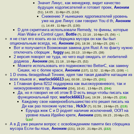
Значит Линус, как менеджер, видит качество
будущих кодописателей и готовит проек
,
Аноним
(51), 14:05 , 11-Мрт-25, (124)
Снижению У нынешних ядропикателей уровень
уже на дне Линус сам говорил You d th
,
Аноним
(-), 14:49 , 11-Мрт-25, (130)
D для скриптинга использовали Remedy, те финны, которые
Alan Wake и Control сдел
,
Bottle
(?), 22:16 , 10-Мрт-25, (56)
+1
я не стал его юзать из-за сборщика мусора он как бы был
опциональным всегда, но
,
Аноним
(26), 18:36 , 10-Мрт-25, (26)
+1
Вот и получается Возможная замена для Rust А по факту нужно
отключать сборщик
,
fuggy
(ok), 20:13 , 10-Мрт-25, (38)
2 версия поворот не туда, но чего ещё ожидать от любителей
додиеза
,
Аноним
(39), 21:18 , 10-Мрт-25, (52)
Можете использовать его подмножество BetterC, как замену
Сишки, но с более краси
,
Аноним
(137), 11:52 , 11-Мрт-25, (108)
+1
1 D очень безидейный Точнее, идея там такая давайте натащим из
всех языков и
,
warlock66613
(ok), 00:08 , 13-Мрт-25, (
201
)
1 Главная фича 8212 поддержка как высокоуровневого, так и
низкоуровневого пр
,
Аноним
(204), 10:41 , 13-Мрт-25, (
204
)
Да, но я говорил не об этом В D есть вещи чтобы писать как
функциональный прог
,
warlock66613
(ok), 19:39 , 16-Мрт-25, (
216
)
Каждому свое наверноеБольшинство кто решил писать на
Ди как раз похожие чувства
,
Hck3r
(?), 01:58 , 19-Мрт-25, (
219
)
Ерунда жеж C и D роднят наличие исключений, ООП на
уровне языка Идейно крепк
,
Аноним
(220), 09:15 , 20-Мрт-25,
(
)
220
А в Д уже решили вопрос с освобождением памяти без сборщика
мусора Если бы язык
,
Аноним
(221), 19:20 , 21-Мрт-25, (
222
)