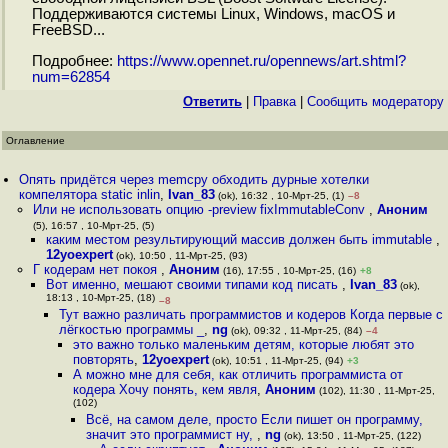
Поддерживаются системы Linux, Windows, macOS и
FreeBSD...
Подробнее:
https://www.opennet.ru/opennews/art.shtml?
num=62854
Ответить
|
Правка
|
Cообщить модератору
Оглавление
Опять придётся через memcpy обходить дурные хотелки
компелятора static inlin
,
Ivan_83
(ok), 16:32 , 10-Мрт-25, (1)
–8
Или не использовать опцию -preview fixImmutableConv
,
Аноним
(5), 16:57 , 10-Мрт-25, (5)
каким местом результирующий массив должен быть immutable
,
12yoexpert
(ok), 10:50 , 11-Мрт-25, (93)
Г кодерам нет покоя
,
Аноним
(16), 17:55 , 10-Мрт-25, (16)
+8
Вот именно, мешают своими типами код писать
,
Ivan_83
(ok),
18:13 , 10-Мрт-25, (18)
–8
Тут важно различать программистов и кодеров Когда первые с
лёгкостью программы _
,
ng
(ok), 09:32 , 11-Мрт-25, (84)
–4
это важно только маленьким детям, которые любят это
повторять
,
12yoexpert
(ok), 10:51 , 11-Мрт-25, (94)
+3
А можно мне для себя, как отличить программиста от
кодера Хочу понять, кем явля
,
Аноним
(102), 11:30 , 11-Мрт-25,
(102)
Всё, на самом деле, просто Если пишет он программу,
значит это программист ну,
,
ng
(ok), 13:50 , 11-Мрт-25, (122)