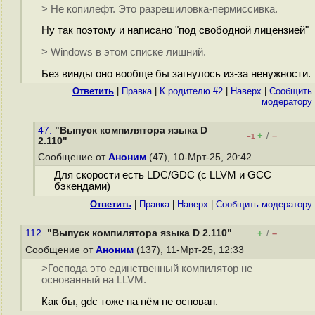
> Не копилефт. Это разрешиловка-пермиссивка.
Ну так поэтому и написано "под свободной лицензией"
> Windows в этом списке лишний.
Без винды оно вообще бы загнулось из-за ненужности.
Ответить
|
Правка
|
К родителю #2
|
Наверх
|
Cообщить
модератору
47.
"Выпуск компилятора языка D
+
–
/
–1
2.110"
Сообщение от
Аноним
(47), 10-Мрт-25, 20:42
Для скорости есть LDC/GDC (с LLVM и GCC
бэкендами)
Ответить
|
Правка
|
Наверх
|
Cообщить модератору
112.
"Выпуск компилятора языка D 2.110"
+
–
/
Сообщение от
Аноним
(137), 11-Мрт-25, 12:33
>Господа это единственный компилятор не
основанный на LLVM.
Как бы, gdc тоже на нём не основан.