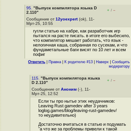
95.
"Выпуск компилятора языка D
+
–
/
2.110"
Сообщение от
12yoexpert
(ok), 11-
Мрт-25, 10:55
гугли статью на хабре, как разработчик игр
пытался на расте писать. в итоге его выбесило,
что компилятор мешает работать, что язык -
нелогичная каша, собранная по сусекам, и что
фундаметальные баги висят по 10 лет и всем
пофиг
Ответить
|
Правка
|
К родителю #13
|
Наверх
|
Cообщить
модератору
115.
"Выпуск компилятора языка
+
–
/
D 2.110"
Сообщение от
Аноним
(-), 11-
Мрт-25, 12:52
Если ты про нытье этих неудачников:
Leaving Rust gamedev after 3 years
loglog.games/blog/leaving-rust-gamedev/
то неудивительно)
Достаточно вчитаться в статью и подумать
"а что же за проблемы привели к такой