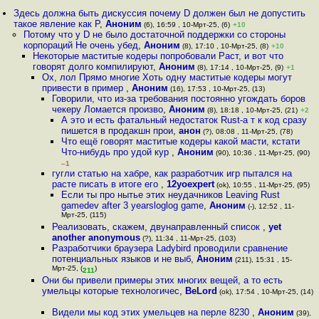
Здесь должна быть дискуссия почему D должен был не допустить
такое явление как Р
,
Аноним
(6), 16:59 , 10-Мрт-25, (6)
+10
Потому что у D не было достаточной поддержки со стороны
корпораций Не очень убед
,
Аноним
(8), 17:10 , 10-Мрт-25, (8)
+10
Некоторые маститые кодеры попробовали Раст, и вот что
говорят долго компилируют
,
Аноним
(8), 17:14 , 10-Мрт-25, (9)
+1
Ох, лол Прямо многие Хоть одну маститые кодеры могут
привести в пример
,
Аноним
(16), 17:53 , 10-Мрт-25, (13)
Говорили, что из-за требования постоянно угождать боров
чекеру Ломается произво
,
Аноним
(8), 18:18 , 10-Мрт-25, (21)
+2
А это и есть фатальный недостаток Rust-а т к код сразу
пишется в продакшн прои
,
анон
(?), 08:08 , 11-Мрт-25, (78)
Что ещё говорят маститые кодеры какой масти, кстати
Что-нибудь про удой кур
,
Аноним
(90), 10:36 , 11-Мрт-25, (90)
–1
гугли статью на хабре, как разработчик игр пытался на
расте писать в итоге его
,
12yoexpert
(ok), 10:55 , 11-Мрт-25, (95)
Если ты про нытье этих неудачников Leaving Rust
gamedev after 3 yearsloglog game
,
Аноним
(-), 12:52 , 11-
Мрт-25, (115)
Реализовать, скажем, двунаправленный список
,
yet
another anonymous
(?), 11:34 , 11-Мрт-25, (103)
Разработчики браузера Ladybird проводили сравнение
потенциальных языков и не выб
,
Аноним
(211), 15:31 , 15-
Мрт-25, (
)
211
Они бы привели примеры этих многих вещей, а то есть
умельцы которые технологичес
,
BeLord
(ok), 17:54 , 10-Мрт-25, (14)
Видели мы код этих умельцев на перле 8230
,
Аноним
(39),