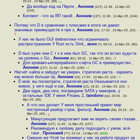
20:14 , 10-Мрт-25, (39)
+1
Да вообще код на Перле
,
Аноним
(137), 11:39 , 11-Мрт-25,
(105)
Бегемот - что за ЯП такой
,
Аноним
(137), 11:38 , 11-Мрт-25, (104)
Потому что D в сравнении с плюсами в итоге не давал
значимых преимуществ и при э
,
Аноним
(10), 17:20 , 10-Мрт-25, (10)
–
1
У них не было GUI библиотеки что ограничвало
распространение У Rust есть Slint,
,
анон
(?), 08:14 , 11-Мрт-25, (80)
D был хуже чем C т к в нем был GC, так что он встал куда-та
на уровень с Go
,
Аноним
(81), 08:32 , 11-Мрт-25, (81)
–3
Для кроваво-ынтерпрайзного софта GC в преимущество
,
Аноним
(137), 11:42 , 11-Мрт-25, (106)
+1
Насчёт хайпа и забудут не уверен, стратегия раста - заразить
как можно больше пр
,
Аноним
(15), 17:55 , 10-Мрт-25, (15)
+1
Ё-моё, вы посмотрите, стратегия раста Оказывается оно
живое, у него ещё и как
,
Аноним
(23), 18:32 , 10-Мрт-25, (23)
–2
Два ядра, два гига, посередине SATA у мажоров, у
остальных IDE У меня Рязань 2
,
laindono
(ok), 20:04 , 10-
Мрт-25, (36)
А что оно делает У меня простенький привет мир
построчный разбор строк, фильтр
,
Аноним
(39), 20:19 , 10-
Мрт-25, (40)
–2
Минусующие предлагают вам не верить своим глазам
,
Аноним
(137), 11:45 , 11-Мрт-25, (107)
Рекомендую к любому делу подходить с умом, всё-
таки
,
Прохожий
(??), 03:14 , 13-Мрт-25, (
202
)
Смешно же Чтоб ты понимал у нас на работе продукт за