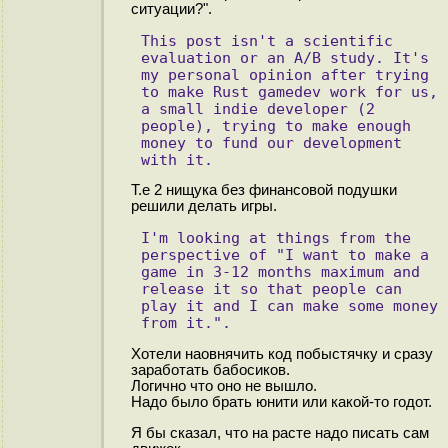
ситуации?".
This post isn't a scientific 
evaluation or an A/B study. It's 
my personal opinion after trying 
to make Rust gamedev work for us, 
a small indie developer (2 
people), trying to make enough 
money to fund our development 
with it. 
Т.е 2 нищука без финансовой подушки
решили делать игры.
I'm looking at things from the 
perspective of "I want to make a 
game in 3-12 months maximum and 
release it so that people can 
play it and I can make some money 
from it.". 
Хотели наовнячить код побыстячку и сразу
заработать бабосиков.
Логично что оно не вышло.
Надо было брать юнити или какой-то годот.
Я бы сказал, что на расте надо писать сам