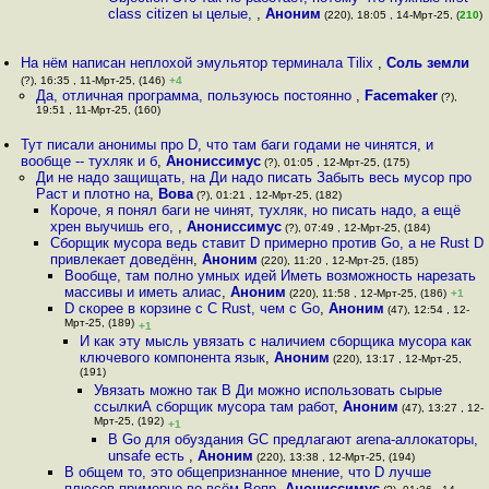
class citizen ы целые,
,
Аноним
(220), 18:05 , 14-Мрт-25, (
210
)
На нём написан неплохой эмульятор терминала Tilix
,
Соль земли
(?), 16:35 , 11-Мрт-25, (146)
+4
Да, отличная программа, пользуюсь постоянно
,
Facemaker
(?),
19:51 , 11-Мрт-25, (160)
Тут писали анонимы про D, что там баги годами не чинятся, и
вообще -- тухляк и б
,
Анониссимус
(?), 01:05 , 12-Мрт-25, (175)
Ди не надо защищать, на Ди надо писать Забыть весь мусор про
Раст и плотно на
,
Вова
(?), 01:21 , 12-Мрт-25, (182)
Короче, я понял баги не чинят, тухляк, но писать надо, а ещё
хрен выучишь его,
,
Анониссимус
(?), 07:49 , 12-Мрт-25, (184)
Сборщик мусора ведь ставит D примерно против Go, а не Rust D
привлекает доведённ
,
Аноним
(220), 11:20 , 12-Мрт-25, (185)
Вообще, там полно умных идей Иметь возможность нарезать
массивы и иметь алиас
,
Аноним
(220), 11:58 , 12-Мрт-25, (186)
+1
D скорее в корзине с C Rust, чем с Go
,
Аноним
(47), 12:54 , 12-
Мрт-25, (189)
+1
И как эту мысль увязать с наличием сборщика мусора как
ключевого компонента язык
,
Аноним
(220), 13:17 , 12-Мрт-25,
(191)
Увязать можно так В Ди можно использовать сырые
ссылкиА сборщик мусора там работ
,
Аноним
(47), 13:27 , 12-
Мрт-25, (192)
+1
В Go для обуздания GC предлагают arena-аллокаторы,
unsafe есть
,
Аноним
(220), 13:38 , 12-Мрт-25, (194)
В общем то, это общепризнанное мнение, что D лучше
плюсов примерно во всём Вопр
,
Анониссимус