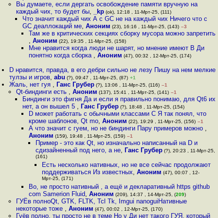
Вы думаете, если дергать освобождение памяти вручную на
каждый чих, то будет бы
,
_kp
(ok), 12:18 , 11-Мрт-25, (111)
Что значит каждый чих А с GC не на каждый чих Ничего что с
GC деаллокаций ме
,
Аноним
(23), 16:16 , 11-Мрт-25, (143)
–3
Там же в критических секциях сборку мусора можно запретить
,
Аноним
(22), 19:35 , 11-Мрт-25, (158)
Мне нравится когда люди не шарят, но мнение имеют В Ди
понятно когда сборка
,
Аноним
(47), 00:32 , 12-Мрт-25, (174)
D нравится, правда, в его дебри сильно не лезу Пишу на нем мелкие
тулзы и игров
,
abu
(?), 09:47 , 11-Мрт-25, (87)
+1
Жаль, нет гуя
,
Ганс Грубер
(?), 13:06 , 11-Мрт-25, (116)
–1
Qt-биндинги есть
,
Аноним
(137), 15:41 , 11-Мрт-25, (141)
–1
Биндинги это фигня Да и если я правильно понимаю, для Qt6 их
нет, а он вышел 5
,
Ганс Грубер
(?), 18:48 , 11-Мрт-25, (154)
D может работать с обычными классами C Я так понял, что
кроме шаблонов, Qt mo
,
Аноним
(22), 19:29 , 11-Мрт-25, (156)
–1
А что значит с гуем, но не биндинги Пару примеров можно
,
Аноним
(159), 19:48 , 11-Мрт-25, (159)
–1
Пример - это как Qt, но изначально написанный на D и
сдизайненный под него, а не
,
Ганс Грубер
(?), 20:23 , 11-Мрт-25,
(161)
Есть несколько нативных, но не все сейчас продолжают
поддерживаться Из известных
,
Аноним
(47), 00:07 , 12-
Мрт-25, (171)
Во, не просто нативный , а ещё и декларативный https github
com Samerion Fluid
,
Аноним
(209), 14:37 , 14-Мрт-25, (
209
)
ГУЁв полноQt, GTK, FLTK, Tcl Tk, Imgui nanoguiНативные
некоторые тоже
,
Аноним
(47), 00:02 , 12-Мрт-25, (170)
Гуёв полно, ты просто не в теме Но у Ди нет такого ГУЯ, который