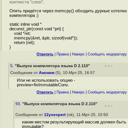
контекста "const".
Опять придётся через memcpy() обходить дурные хотелки
компелятора :)
static inline void *
deconst_ptr(const void *prt) {
void *ret;
memcpy(&ret, &ptr, sizeof(void*));
return (ret);
}
Ответить
|
Правка
|
Наверх
|
Cообщить модератору
5.
"Выпуск компилятора языка D 2.110"
+
–
/
Сообщение от
Аноним
(5), 10-Мрт-25, 16:57
Или не использовать опцию -
preview=fixImmutableConv.
Ответить
|
Правка
|
Наверх
|
Cообщить модератору
93.
"Выпуск компилятора языка D 2.110"
+
–
/
Сообщение от
12yoexpert
(ok), 11-Мрт-25, 10:50
каким местом результирующий массив должен быть
immutable?