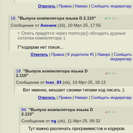
Ответить
|
Правка
|
Наверх
|
Cообщить модератору
16.
"Выпуск компилятора языка D 2.110"
+
–
/
+8
Сообщение от
Аноним
(16), 10-Мрт-25, 17:55
> Опять придётся через memcpy() обходить дурные
хотелки компелятора :)
Г*кодерам нет покоя...
Ответить
|
Правка
|
К родителю #1
|
Наверх
|
Cообщить
модератору
18.
"Выпуск компилятора языка D
+
–
/
–8
2.110"
Сообщение от
Ivan_83
(ok), 10-Мрт-25, 18:13
Вот именно, мешают своими типами код писать :)
Ответить
|
Правка
|
Наверх
|
Cообщить модератору
84.
"Выпуск компилятора языка D
+
–
/
–4
2.110"
Сообщение от
ng
(ok), 11-Мрт-25, 09:32
Тут важно различать программистов и кодеров.