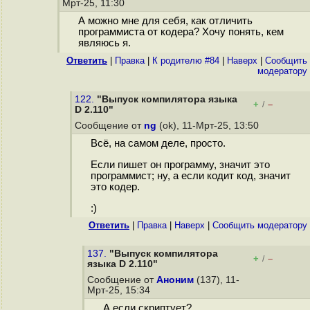
Мрт-25, 11:30
А можно мне для себя, как отличить
программиста от кодера? Хочу понять, кем
являюсь я.
Ответить
|
Правка
|
К родителю #84
|
Наверх
|
Cообщить
модератору
122.
"Выпуск компилятора языка
+
–
/
D 2.110"
Сообщение от
ng
(ok), 11-Мрт-25, 13:50
Всё, на самом деле, просто.
Если пишет он программу, значит это
программист; ну, а если кодит код, значит
это кодер.
:)
Ответить
|
Правка
|
Наверх
|
Cообщить модератору
137.
"Выпуск компилятора
+
–
/
языка D 2.110"
Сообщение от
Аноним
(137), 11-
Мрт-25, 15:34
А если скриптует?