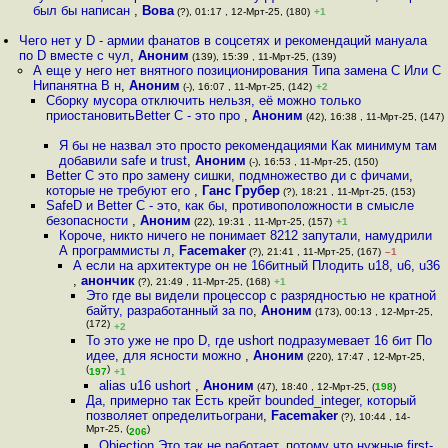
был бы написан
,
Вова
(?), 01:17 , 12-Мрт-25, (180)
+1
Чего нет у D - армии фанатов в соцсетях и рекомендаций мануала
по D вместе с чул
,
Аноним
(139), 15:39 , 11-Мрт-25, (139)
А еще у него нет внятного позиционирования Типа замена С Или С
Нипанятна В н
,
Аноним
(-), 16:07 , 11-Мрт-25, (142)
+2
Сборку мусора отключить нельзя, её можно только
приостановитьBetter C - это про
,
Аноним
(42), 16:38 , 11-Мрт-25, (147)
Я бы не назвал это просто рекомендациями Как минимум там
добавили safe и trust
,
Аноним
(-), 16:53 , 11-Мрт-25, (150)
Better C это про замену сишки, подмножество ди с фичами,
которые не требуют его
,
Ганс Грубер
(?), 18:21 , 11-Мрт-25, (153)
SafeD и Better C - это, как бы, противоположности в смысле
безопасности
,
Аноним
(22), 19:31 , 11-Мрт-25, (157)
+1
Короче, никто ничего не понимает 8212 запутали, намудрили
А программисты л
,
Facemaker
(?), 21:41 , 11-Мрт-25, (167)
–1
А если на архитектуре он не 16битный Плодить u18, u6, u36
,
анончик
(?), 21:49 , 11-Мрт-25, (168)
+1
Это где вы видели процессор с разрядностью не кратной
байту, разработанный за по
,
Аноним
(173), 00:13 , 12-Мрт-25,
(172)
+2
То это уже не про D, где ushort подразумевает 16 бит По
идее, для ясности можно
,
Аноним
(220), 17:47 , 12-Мрт-25,
(
)
197
+1
alias u16 ushort
,
Аноним
(47), 18:40 , 12-Мрт-25, (
198
)
Да, примерно так Есть крейт bounded_integer, который
позволяет определитьограни
,
Facemaker
(?), 10:44 , 14-
Мрт-25, (
)
206
Objection Это так не работает, потому что нужные first-