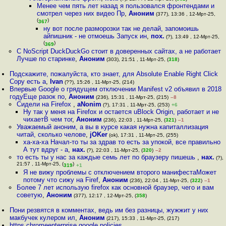
Менее чем пять лет назад я пользовался фронтендами и
смотрел через них видео Пр
,
Аноним
(377), 13:36 , 12-Мрт-25,
(
)
367
ну вот после разморозки так не делай, запомоишь
айпишник - не отмоешь Запуск ин
,
пох.
(?), 13:49 , 12-Мрт-25,
(
)
369
С NoScript DuckDuckGo стоит в доверенных сайтах, а не работает
Лучше по старинке
,
Аноним
(303), 21:51 , 11-Мрт-25, (
318
)
Подскажите, пожалуйста, кто знает, для Absolute Enable Right Click
Copy есть а
,
Ivan
(??), 15:26 , 11-Мрт-25, (214)
Впервые Google о грядущем отключении Manifest v2 объявил в 2018
годуЕще разок по
,
Аноним
(236), 15:31 , 11-Мрт-25, (215)
–8
Сидели на Firefox
,
aNonim
(?), 17:31 , 11-Мрт-25, (253)
+6
Ну так у меня на Firefox и остается uBlock Origin, работает и не
чихаетВ чем тог
,
Аноним
(236), 22:03 , 11-Мрт-25, (
321
)
–1
Уважаемый аноним, а вы в курсе какая нужна капиталлизация
читай, сколько челове
,
jOKer
(ok), 17:31 , 11-Мрт-25, (255)
ха-ха-ха Начал-то ты за здрав то есть за упокой, все правильно
А тут вдруг - а
,
нах.
(?), 22:03 , 11-Мрт-25, (
320
)
–2
то есть ты у нас за каждые семь лет по браузеру пишешь
,
нах.
(?),
21:57 , 11-Мрт-25, (
)
319
+1
Я не вижу проблемы с отключением второго манифестаМожет
потому что сижу на Firef
,
Аноним
(236), 22:04 , 11-Мрт-25, (
322
)
–1
Более 7 лет использую firefox как основной браузер, чего и вам
советую
,
Аноним
(377), 12:17 , 12-Мрт-25, (
358
)
Пони резвятся в комментах, ведь им без разницы, жужжит у них
макбучек кулером ил
,
Аноним
(217), 15:33 , 11-Мрт-25, (217)
https chromeenterprise google policies