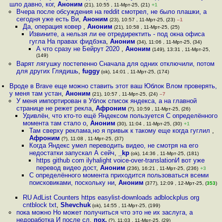
шло давно, ког
,
Аноним
(21), 10:55 , 11-Мрт-25, (21)
+1
Вчера после обсуждения на reddit смотрел, не было плашки, а
сегодня уже есть Ви
,
Аноним
(23), 10:57 , 11-Мрт-25, (23)
–1
Да, операция ковер
,
Аноним
(21), 10:58 , 11-Мрт-25, (25)
Извините, а нельзя ли ее отредиректить - под окна офиса
гугла На правах фидбэка
,
Аноним
(34), 11:06 , 11-Мрт-25, (34)
А что сразу не Бейрут 2020
,
Аноним
(149), 13:31 , 11-Мрт-25,
(149)
Варят лягушку постепенно Сначала для одних отключили, потом
для других Глядишь
,
fuggy
(ok), 14:01 , 11-Мрт-25, (174)
Вроде в Brave еще можно ставить этот ваш Юблок Влом проверять,
у меня там устан
,
Аноним
(21), 10:57 , 11-Мрт-25, (24)
–7
У меня импортирован в Ублок список яндекса, а на главной
странице не режет рекла
,
Афроним
(?), 10:59 , 11-Мрт-25, (26)
Удивлён, что кто-то ещё Яндексом пользуется С определённого
момента там стало о
,
Аноним
(30), 11:04 , 11-Мрт-25, (30)
+1
Там сверху реклама,но я привык к такому еще когда гуглил
,
Афроним
(?), 11:08 , 11-Мрт-25, (37)
Когда Яндекс умел переводить видео, не смотря на его
недостатки запускал А сейч
,
_kp
(ok), 14:36 , 11-Мрт-25, (181)
https github com ilyhalight voice-over-translationИ вот уже
перевод видео дост
,
Аноним
(236), 16:21 , 11-Мрт-25, (236)
+3
С определённого момента приходится пользоваться всеми
поисковиками, поскольку ни
,
Аноним
(377), 12:09 , 12-Мрт-25, (
353
)
RU AdList Counters https easylist-downloads adblockplus org
cntblock txt
,
Shevchuk
(ok), 14:55 , 11-Мрт-25, (199)
пока можно Но может получиться что это не их заслуга, а
недоработка И после сл
,
пох.
(?), 11:03 , 11-Мрт-25, (29)