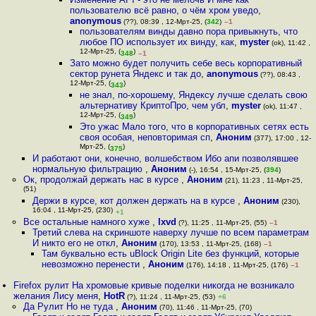
пользователю всё равно, о чём хром уведо
,
anonymous
(??), 08:39 , 12-Мрт-25, (
342
)
–1
пользователям винды давно пора привыкнуть, что
любое ПО использует их винду, как
,
myster
(ok), 11:42 ,
12-Мрт-25, (
)
348
–1
Зато можно будет получить себе весь корпоративный
сектор рунета Яндекс и так до
,
anonymous
(??), 08:43 ,
12-Мрт-25, (
)
343
не знал, по-хорошему, Яндексу лучше сделать свою
альтернативу КриптоПро, чем убл
,
myster
(ok), 11:47 ,
12-Мрт-25, (
)
349
Это ужас Мало того, что в корпоративных сетях есть
своя особая, неповторимая сп
,
Аноним
(377), 17:00 , 12-
Мрт-25, (
)
375
И работают они, конечно, волшебством Ибо апи позволявшее
нормальную фильтрацию
,
Аноним
(-), 16:54 , 15-Мрт-25, (
394
)
Ок, продолжай держать нас в курсе
,
Аноним
(21), 11:23 , 11-Мрт-25,
(51)
Держи в курсе, кот должен держать на в курсе
,
Аноним
(230),
16:04 , 11-Мрт-25, (230)
+1
Все остальные намного хуже
,
lxvd
(?), 11:25 , 11-Мрт-25, (55)
–1
Третий слева на скриншоте наверху лучше по всем параметрам
И никто его не откл
,
Аноним
(170), 13:53 , 11-Мрт-25, (168)
–1
Там буквально есть uBlock Origin Lite без функций, которые
невозможно перенести
,
Аноним
(176), 14:18 , 11-Мрт-25, (176)
–1
Firefox рулит На хромовые кривые поделки никогда не возникало
желания Лису меня
,
HotR
(?), 11:24 , 11-Мрт-25, (53)
+6
Да Рулит Но не туда
,
Аноним
(70), 11:46 , 11-Мрт-25, (70)