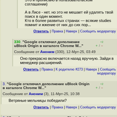
Это и прописано в пользовательском
соглашении)
А в Лисе - нет. но это не мешает ей удалять твой
поиск в один момент.
Кто в более развитых странах — всякие studies
помнит и жжение от них до сих пор...
Ответить
|
Правка
|
Наверх
|
Cообщить модератору
330
.
"Google отключил дополнение
+2
+
–
uBlock Origin в каталоге Chrome W..."
/
Сообщение от
Аноним
(330), 12-Мрт-25, 03:49
Оно прекрасно включается назад вручную. Зайди в
менеджер расширений.
Ответить
|
Правка
|
К родителю #273
|
Наверх
|
Cообщить
модератору
3.
"Google отключил дополнение uBlock Origin
+2
+
–
в каталоге Chrome W..."
/
Сообщение от
Аноним
(3), 11-Мрт-25, 10:38
Ветряные мельницы победили?
Ответить
|
Правка
|
Наверх
|
Cообщить модератору