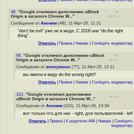
48.
"Google отключил дополнение uBlock
+1
+
–
Origin в каталоге Chrome W..."
/
Сообщение от
Аноним
(48), 11-Мрт-25, 11:21
"don't be evil" уже не в моде. С 2018 они "do the right
thing".
Ответить
|
Правка
|
Наверх
|
Cообщить модератору
95.
"Google отключил дополнение uBlock
+2
+
–
Origin в каталоге Chrome W..."
/
Сообщение от
anonymous
(??), 11-Мрт-25, 12:11
вы имели в виду do the wrong right?
Ответить
|
Правка
|
Наверх
|
Cообщить модератору
152.
"Google отключил дополнение
+
–
/
uBlock Origin в каталоге Chrome W..."
Сообщение от
Аноним
(152), 11-Мрт-25, 13:34
вот только что для них - right, для пользвателей - left
Ответить
|
Правка
|
К родителю #48
|
Наверх
|
Cообщить
модератору