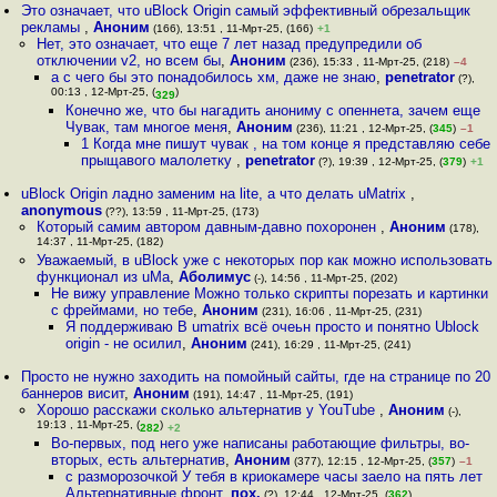
Это означает, что uBlock Origin самый эффективный обрезальщик
рекламы
,
Аноним
(166), 13:51 , 11-Мрт-25, (166)
+1
Нет, это означает, что еще 7 лет назад предупредили об
отключении v2, но всем бы
,
Аноним
(236), 15:33 , 11-Мрт-25, (218)
–4
а с чего бы это понадобилось хм, даже не знаю
,
penetrator
(?),
00:13 , 12-Мрт-25, (
)
329
Конечно же, что бы нагадить анониму с опеннета, зачем еще
Чувак, там многое меня
,
Аноним
(236), 11:21 , 12-Мрт-25, (
345
)
–1
1 Когда мне пишут чувак , на том конце я представляю себе
прыщавого малолетку
,
penetrator
(?), 19:39 , 12-Мрт-25, (
379
)
+1
uBlock Origin ладно заменим на lite, а что делать uMatrix
,
anonymous
(??), 13:59 , 11-Мрт-25, (173)
Который самим автором давным-давно похоронен
,
Аноним
(178),
14:37 , 11-Мрт-25, (182)
Уважаемый, в uBlock уже с некоторых пор как можно использовать
функционал из uMa
,
Аболимус
(-), 14:56 , 11-Мрт-25, (202)
Не вижу управление Можно только скрипты порезать и картинки
с фреймами, но тебе
,
Аноним
(231), 16:06 , 11-Мрт-25, (231)
Я поддерживаю В umatrix всё очеьн просто и понятно Ublock
origin - не осилил
,
Аноним
(241), 16:29 , 11-Мрт-25, (241)
Просто не нужно заходить на помойный сайты, где на странице по 20
баннеров висит
,
Аноним
(191), 14:47 , 11-Мрт-25, (191)
Хорошо расскажи сколько альтернатив у YouTube
,
Аноним
(-),
19:13 , 11-Мрт-25, (
)
282
+2
Во-первых, под него уже написаны работающие фильтры, во-
вторых, есть альтернатив
,
Аноним
(377), 12:15 , 12-Мрт-25, (
357
)
–1
с разморозочкой У тебя в криокамере часы заело на пять лет
Альтернативные фронт
,
пох.
(?), 12:44 , 12-Мрт-25, (
362
)