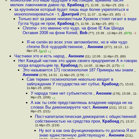
Монополии это наше будущее и настоящее, времена тысяч
мелких лавочников давно пр
,
Крабоед
(?), 11:06 , 11-Мрт-25, (33)
–1
за крупняком который будет лишь еще более укрепляться и
монополизироваться - т
,
Дмитрий
(??), 11:37 , 11-Мрт-25, (65)
–1
Только вот за ранее неизвестным Хромом стоял гигант в виде
Гугла Чуда не прои
,
Крабоед
(?), 11:58 , 11-Мрт-25, (85)
+1
Chrome - это именно что чудо, на фоне IE Как Шкода
Октавия 2008 на фоне Копей
,
Bob
(??), 15:38 , 12-Мрт-25, (
373
)
–1
Я не силён во всех этих автомобилях, но в чём чудо
chrome Всё чудодейственное,
,
Аноним
(377), 18:13 , 12-
Мрт-25, (
)
377
+1
Частники это и есть народ
,
Аноним
(11), 12:06 , 11-Мрт-25, (89)
Нет Каждый частник это царек своего предприятия А я говорю
когда владельцем пр
,
Крабоед
(?), 14:05 , 11-Мрт-25, (175)
+2
Это называется 171 госмонополия 187 Примеры мы знаем
,
Аноним
(178), 14:31 , 11-Мрт-25, (178)
+1
Сам термин госмонополия невольно вводит в
заблуждение У государства нет субъе
,
Крабоед
(?), 15:03 ,
11-Мрт-25, (206)
У народа тоже нет субъектности
,
Аноним
(178), 15:08 , 11-
Мрт-25, (208)
+1
А как ты себе представляешь владение народа не на
словах Вы демонизируете част
,
Аноним
(211), 15:12 , 11-
Мрт-25, (211)
Пост-капиталистическая демократия с общественной
собственностью на средства прои
,
Крабоед
(?), 15:37 ,
11-Мрт-25, (219)
Ну вот а как она функционировать-то должна Я вот
знаю единственную действующую
,
Аноним
(211),