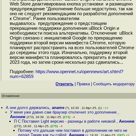
Web Store деактивирована кнопка установки и размещено
предупреждение "Дополнение больше недоступно, так как
оно не следует рекомендациям по разработке дополнений
к Chrome". Ранее пользователям
выдавалось предупреждение о предстоящем
прекращении поддержки дополнения uBlock Origin и
необходимости поиска альтернативы. Отключение uBlock
Origin связано с инициативой Google по прекращению
поддержки второй версии манифеста Chrome, которую
планируют распространить на всех пользователей Chrome
до середины этого года. Изначально, поддержку второй
версии манифеста планировалось прекратить в январе
2023 года, но затем сроки несколько раз сдвигались...
Подробнее:
https://www.opennet.ru/opennews/art.shtml?
num=62859
Ответить
|
Правка
|
Cообщить модератору
Оглавление
А они долго держались
,
aname
(?), 10:30 , 11-Мрт-25, (1)
+19
У меня уже давно сам браузер отключил это дополнение
,
Аноним
(273), 18:39 , 11-Мрт-25, (
273
)
–4
П С Поставил Light версию - разницы в работе никакой
,
Аноним
(273), 18:40 , 11-Мрт-25, (
275
)
–4
Потому что дальше чем поставил в дополнении не чего не
делал Таким как ты сойдё
,
Аноним
(-), 19:30 , 11-Мрт-25, (
287
)
+9