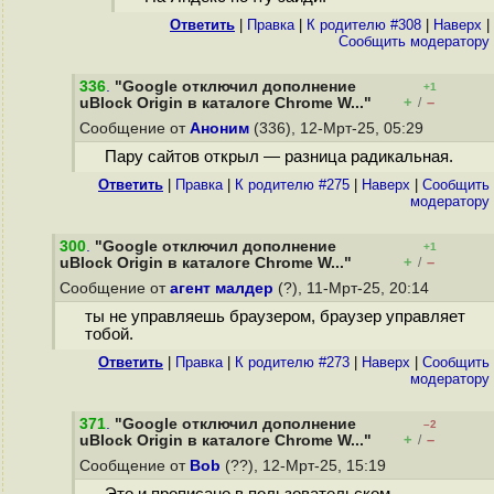
Ответить
|
Правка
|
К родителю #308
|
Наверх
|
Cообщить модератору
336
.
"Google отключил дополнение
+1
+
–
uBlock Origin в каталоге Chrome W..."
/
Сообщение от
Аноним
(336), 12-Мрт-25, 05:29
Пару сайтов открыл — разница радикальная.
Ответить
|
Правка
|
К родителю #275
|
Наверх
|
Cообщить
модератору
300
.
"Google отключил дополнение
+1
+
–
uBlock Origin в каталоге Chrome W..."
/
Сообщение от
агент малдер
(?), 11-Мрт-25, 20:14
ты не управляешь браузером, браузер управляет
тобой.
Ответить
|
Правка
|
К родителю #273
|
Наверх
|
Cообщить
модератору
371
.
"Google отключил дополнение
–2
+
–
uBlock Origin в каталоге Chrome W..."
/
Сообщение от
Bob
(??), 12-Мрт-25, 15:19