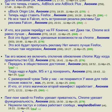
других компаний уж
,
Алконим
(?), 17:31 , 11-Мрт-25, (256)
Так что теперь ставить, AdBlock или AdBlock Plus
,
Аноним
(259),
17:46 , 11-Мрт-25, (259)
uBlock Origin Lite
,
Аноним
(270), 18:35 , 11-Мрт-25, (
270
)
–1
Теперь надо ставить Firefox
,
Аноним
(286), 19:28 , 11-Мрт-25, (
286
)
+3
Но все таки в Falcon, есть встроенная резалка рекламы Где
реклама Falcon
,
Аноним
(20), 20:01 , 11-Мрт-25, (
292
)
–1
И что, все разом перейдут на FF Конечно, нет Даже так, Chrome всё
равно лучше -
,
Аноним
(270), 18:22 , 11-Мрт-25, (
268
)
–3
Всё это будет иметь урезанные возможности на chrome
,
Аноним
(303), 18:46 , 11-Мрт-25, (
278
)
Это всё будет пропускать рекламу Нет ничего лучше Firefox,
только там неурезанн
,
Аноним
(286), 19:27 , 11-Мрт-25, (
285
)
Так его можно же включить отключив обновление chrome Жду когда
правительство СШ
,
Аноним
(276), 18:41 , 11-Мрт-25, (
276
)
Передать в общественное достояние
,
Аноним
(303), 18:52 , 11-Мрт-25,
(
)
280
+1
Тогда надо и Apple, MS и т д похерачить
,
Аноним
(270), 19:43 , 11-
Мрт-25, (
)
289
С разморозкой чувак Тебе у нас - не понравится У меня для тебя
плохие новости
,
нах.
(?), 20:58 , 11-Мрт-25, (
306
)
И что, от этого магически второй манифест заработает
,
Аноним
(377), 12:21 , 12-Мрт-25, (
360
)
+1
Пинг-понг какой-то Firefox урезает приватность, Chrome урезает
функциональность
,
Аноним
(303), 18:50 , 11-Мрт-25, (
279
)
Неужели пастух и собака работают сообща
,
waylandbeliver
(ok),
19:21 , 11-Мрт-25, (
)
284
+4