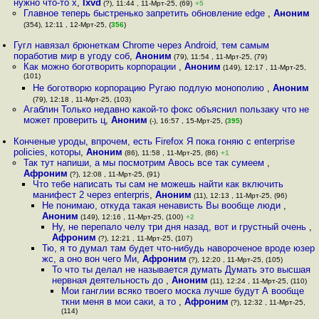
нужно что-то х
,
lxvd
(?), 11:44 , 11-Мрт-25, (69)
+5
Главное теперь быстренько запретить обновление edge
,
Аноним
(354), 12:11 , 12-Мрт-25, (
356
)
Гугл навязал брюнеткам Chrome через Android, тем самым
поработив мир в угоду соб
,
Аноним
(79), 11:54 , 11-Мрт-25, (79)
Как можно боготворить корпорации
,
Аноним
(149), 12:17 , 11-Мрт-25,
(101)
Не боготворю корпорацию Ругаю подлую монополию
,
Аноним
(79), 12:18 , 11-Мрт-25, (103)
Агаблин Только недавно какой-то фокс объяснил пользаку что не
может проверить ц
,
Аноним
(-), 16:57 , 15-Мрт-25, (
395
)
Конченые уроды, впрочем, есть Firefox Я пока гоняю с enterprise
policies, которы
,
Аноним
(86), 11:58 , 11-Мрт-25, (86)
+1
Так тут напиши, а мы посмотрим Авось все так сумеем
,
Афроним
(?), 12:08 , 11-Мрт-25, (91)
Что тебе написать ты сам не можешь найти как включить
манифест 2 через enterpris
,
Аноним
(11), 12:13 , 11-Мрт-25, (96)
Не понимаю, откуда такая ненависть Вы вообще люди
,
Аноним
(149), 12:16 , 11-Мрт-25, (100)
+2
Ну, не перепало челу три дня назад, вот и грустный очень
,
Афроним
(?), 12:21 , 11-Мрт-25, (107)
Тю, я то думал там будет что-нибудь навороченое вроде юзер
жс, а оно вон чего Ми
,
Афроним
(?), 12:20 , 11-Мрт-25, (105)
То что ты делал не называется думать Думать это высшая
нервная деятельность до
,
Аноним
(11), 12:24 , 11-Мрт-25, (110)
Мои ганглии всяко твоего моска лучше будут А вообще
ткни меня в мои саки, а то
,
Афроним
(?), 12:32 , 11-Мрт-25,
(114)