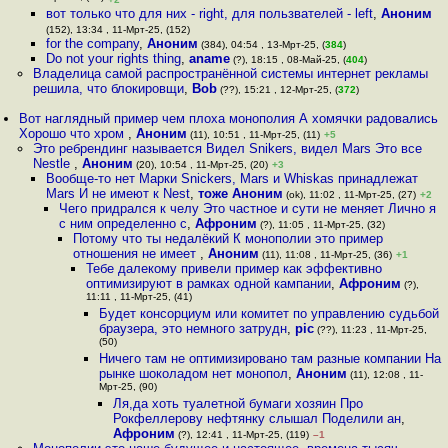
вот только что для них - right, для пользвателей - left
,
Аноним
(152), 13:34 , 11-Мрт-25, (152)
for the company
,
Аноним
(384), 04:54 , 13-Мрт-25, (
384
)
Do not your rights thing
,
aname
(?), 18:15 , 08-Май-25, (
404
)
Владелица самой распространённой системы интернет рекламы
решила, что блокировщи
,
Bob
(??), 15:21 , 12-Мрт-25, (
372
)
Вот наглядный пример чем плоха монополия А хомячки радовались
Хорошо что хром
,
Аноним
(11), 10:51 , 11-Мрт-25, (11)
+5
Это ребрендинг называется Видел Snikers, видел Mars Это все
Nestle
,
Аноним
(20), 10:54 , 11-Мрт-25, (20)
+3
Вообще-то нет Марки Snickers, Mars и Whiskas принадлежат
Mars И не имеют к Nest
,
тоже Аноним
(ok), 11:02 , 11-Мрт-25, (27)
+2
Чего придрался к челу Это частное и сути не меняет Лично я
с ним определенно с
,
Афроним
(?), 11:05 , 11-Мрт-25, (32)
Потому что ты недалёкий К монополии это пример
отношения не имеет
,
Аноним
(11), 11:08 , 11-Мрт-25, (36)
+1
Тебе далекому привели пример как эффективно
оптимизируют в рамках одной кампании
,
Афроним
(?),
11:11 , 11-Мрт-25, (41)
Будет консорциум или комитет по управлению судьбой
браузера, это немного затрудн
,
pic
(??), 11:23 , 11-Мрт-25,
(50)
Ничего там не оптимизировано там разные компании На
рынке шоколадом нет монопол
,
Аноним
(11), 12:08 , 11-
Мрт-25, (90)
Ля,да хоть туалетной бумаги хозяин Про
Рокфеллерову нефтянку слышал Поделили ан
,
Афроним
(?), 12:41 , 11-Мрт-25, (119)
–1