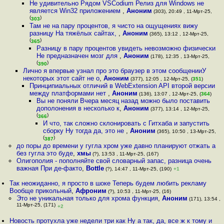
Не удивительно Рядом VSCodium Релиз для Windows не
является Win32 приложением
,
Аноним
(303), 20:49 , 11-Мрт-25,
(
)
303
Там не на пару процентов, я чисто на ощущениях вижу
разницу На тяжёлых сайтах,
,
Аноним
(365), 13:12 , 12-Мрт-25,
(
)
365
Разницу в пару процентов увидеть невозможно физически
Не предназначен мозг для
,
Аноним
(178), 12:35 , 13-Мрт-25,
(
)
390
Лично я впервые узнал про это браузер в этом сообщенииУ
некоторых этот сайт не о
,
Аноним
(377), 12:05 , 12-Мрт-25, (
351
)
Принципиальных отличий в WebExtension API второй версии
между платформами нет
,
Аноним
(136), 13:07 , 12-Мрт-25, (
364
)
Вы не поняли Вчера месяц назад можно было поставить
дополонения в несколько к
,
Аноним
(377), 13:14 , 12-Мрт-25,
(
)
366
И что, так сложно склонировать с Гитхаба и запустить
сборку Ну тогда да, это не
,
Аноним
(365), 10:50 , 13-Мрт-25,
(
)
387
до поры до времени у гугла хром уже давно планируют отжать а
без гугла это буде
,
хмы
(?), 13:53 , 11-Мрт-25, (167)
Олигополия - пополняйте свой словарный запас, разница очень
важная При де-факто
,
Bottle
(?), 14:47 , 11-Мрт-25, (190)
+1
Так неожиданно, я просто в шоке Теперь будем любить рекламу
Вообще прикольный
,
Афроним
(?), 10:53 , 11-Мрт-25, (16)
Это не уникальная только для хрома функция
,
Аноним
(171), 13:54 ,
11-Мрт-25, (171)
+2
Новость протухла уже недели три как Ну а так, да, все ж к тому и