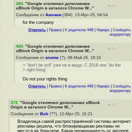
384
.
"Google отключил дополнение
+
–
/
uBlock Origin в каталоге Chrome W..."
Сообщение от
Аноним
(384), 13-Мрт-25, 04:54
for the company
Ответить
|
Правка
|
К родителю #48
|
Наверх
|
Cообщить
модератору
404
.
"Google отключил дополнение
+
–
/
uBlock Origin в каталоге Chrome W..."
Сообщение от
aname
(?), 08-Май-25, 18:15
> "don't be evil" уже не в моде. С 2018 они "do the
> right thing".
Do not your rights thing
Ответить
|
Правка
|
К родителю #48
|
Наверх
|
Cообщить
модератору
372
.
"Google отключил дополнение uBlock
+
–
/
Origin в каталоге Chrome W..."
Сообщение от
Bob
(??), 12-Мрт-25, 15:21
Владелица самой распространённой системы интернет
рекламы решила, что блокировщикам рекламы не
место в их браузере. Какая неожиданность от авторов