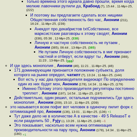
Только времена этого идеала давно прошли, время когда
мелкие лавочники рулили да
,
Крабоед
(?), 15:44 , 11-Мрт-25,
(222)
И поэтому вы предлагаете сделать всех нищими
Общественная собственность без час
,
Аноним
(211),
16:24 , 11-Мрт-25, (239)
Анекдот про декабристов txtСобственно, все
марксистские разговоры к этому сводят
,
Аноним
(336), 05:36 , 12-Мрт-25, (
338
)
Личную и частную собственность не путаем
,
Аноним
(385), 06:44 , 13-Мрт-25, (
385
)
Не путаем Личную собственность в миг признают
частной и отберут, если вдруг ты
,
Аноним
(388),
11:23 , 13-Мрт-25, (
)
388
И где здесь монополия
,
Аноним
(46), 11:21 , 11-Мрт-25, (46)
171 доминирующим признается положение субъекта, доля
которого на рынке определ
,
чатжпт
(?), 13:24 , 11-Мрт-25, (144)
Вот есть у нас два производителя видеокарт По определению
один из них будет мон
,
Аноним
(178), 14:34 , 11-Мрт-25, (179)
Именно Потому этого производителя регуляторы постоянно
треплют
,
Аноним
(197), 14:54 , 11-Мрт-25, (197)
Действиетльно, один решил, остальные подчинились Где здесь
монополия
,
Аноним
(209), 15:10 , 11-Мрт-25, (209)
это называется всем пофиг вот человек в одиночку пилит форк с
оптимизацией про
,
Аноним
(136), 13:01 , 11-Мрт-25, (136)
+1
Тут даже дело не в количестве А в качестве - 49 5 ReleaseТ е
если разделить 50
,
Fyjy
(-), 13:26 , 11-Мрт-25, (146)
–1
Это показывает, насколько всем нужна оптимизация
производительности на пару проц
,
Аноним
(178), 14:34 , 11-Мрт-25,
(180)
+1