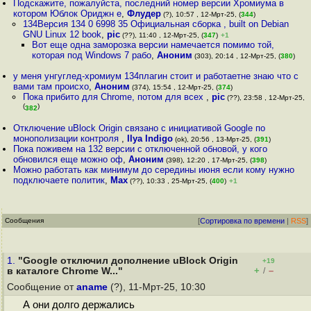
Подскажите, пожалуйста, последний номер версии Хромиума в
котором Юблок Ориджн е
,
Флудер
(?), 10:57 , 12-Мрт-25, (
344
)
134Версия 134 0 6998 35 Официальная сборка , built on Debian
GNU Linux 12 book
,
pic
(??), 11:40 , 12-Мрт-25, (
347
)
+1
Вот еще одна заморозка версии намечается помимо той,
которая под Windows 7 рабо
,
Аноним
(303), 20:14 , 12-Мрт-25, (
380
)
у меня унгуглед-хромиум 134плагин стоит и работаетне знаю что с
вами там происхо
,
Аноним
(374), 15:54 , 12-Мрт-25, (
374
)
Пока прибито для Chrome, потом для всех
,
pic
(??), 23:58 , 12-Мрт-25,
(
)
382
Отключение uBlock Origin связано с инициативой Google по
монополизации контроля
,
Ilya Indigo
(ok), 20:56 , 13-Мрт-25, (
391
)
Пока поживем на 132 версии с отключенной обновой, у кого
обновился еще можно оф
,
Аноним
(398), 12:20 , 17-Мрт-25, (
398
)
Можно работать как минимум до середины июня если кому нужно
подключаете политик
,
Max
(??), 10:33 , 25-Мрт-25, (
400
)
+1
Сообщения
[
Сортировка по времени
|
RSS
]
1.
"Google отключил дополнение uBlock Origin
+19
+
–
в каталоге Chrome W..."
/
Сообщение от
aname
(?), 11-Мрт-25, 10:30
А они долго держались