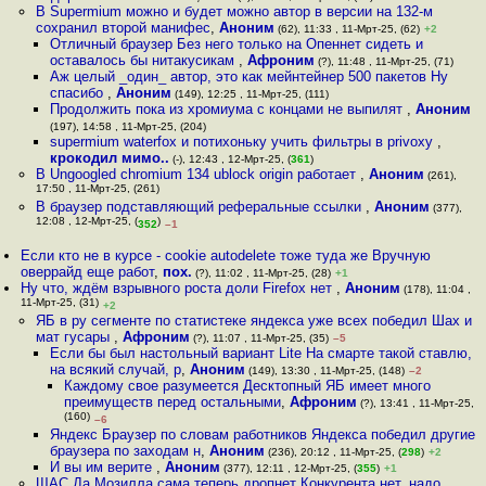
В Supermium можно и будет можно автор в версии на 132-м
сохранил второй манифес
,
Аноним
(62), 11:33 , 11-Мрт-25, (62)
+2
Отличный браузер Без него только на Опеннет сидеть и
оставалось бы нитакусикам
,
Афроним
(?), 11:48 , 11-Мрт-25, (71)
Аж целый _один_ автор, это как мейнтейнер 500 пакетов Ну
спасибо
,
Аноним
(149), 12:25 , 11-Мрт-25, (111)
Продолжить пока из хромиума с концами не выпилят
,
Аноним
(197), 14:58 , 11-Мрт-25, (204)
supermium waterfox и потихоньку учить фильтры в privoxy
,
крокодил мимо..
(-), 12:43 , 12-Мрт-25, (
361
)
В Ungoogled chromium 134 ublock origin работает
,
Аноним
(261),
17:50 , 11-Мрт-25, (261)
В браузер подставляющий реферальные ссылки
,
Аноним
(377),
12:08 , 12-Мрт-25, (
)
352
–1
Если кто не в курсе - cookie autodelete тоже туда же Вручную
оверрайд еще работ
,
пох.
(?), 11:02 , 11-Мрт-25, (28)
+1
Ну что, ждём взрывного роста доли Firefox нет
,
Аноним
(178), 11:04 ,
11-Мрт-25, (31)
+2
ЯБ в ру сегменте по статистеке яндекса уже всех победил Шах и
мат гусары
,
Афроним
(?), 11:07 , 11-Мрт-25, (35)
–5
Если бы был настольный вариант Lite На смарте такой ставлю,
на всякий случай, р
,
Аноним
(149), 13:30 , 11-Мрт-25, (148)
–2
Каждому свое разумеется Десктопный ЯБ имеет много
преимуществ перед остальными
,
Афроним
(?), 13:41 , 11-Мрт-25,
(160)
–6
Яндекс Браузер по словам работников Яндекса победил другие
браузера по заходам н
,
Аноним
(236), 20:12 , 11-Мрт-25, (
298
)
+2
И вы им верите
,
Аноним
(377), 12:11 , 12-Мрт-25, (
355
)
+1
ЩАС Да Мозилла сама теперь дропнет Конкурента нет, надо