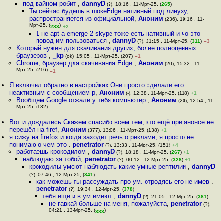
под вайном робит
,
dannyD
(?), 18:16 , 11-Мрт-25, (
265
)
Ты сейчас будешь в шокеEdge нативный под линуху,
распространяется из официальной
,
Аноним
(236), 19:16 , 11-
Мрт-25, (
)
283
+2
1 не apt а emerge 2 skype тоже есть нативный и чо это
повод им пользоваться
,
dannyD
(?), 21:15 , 11-Мрт-25, (
311
)
–3
Который нужен для скачивания других, более полноценных
браузеров
,
_kp
(ok), 15:05 , 11-Мрт-25, (207)
–1
Chrome, браузер для скачивания Edge
,
Аноним
(20), 15:32 , 11-
Мрт-25, (216)
–1
Я включил обратно в настройках Они просто сделали его
неактивным с сообщением р
,
Аноним
(-), 12:38 , 11-Мрт-25, (118)
+1
Вообщем Google отжали у тебя компьютер
,
Аноним
(20), 12:54 , 11-
Мрт-25, (132)
Вот и дождались Скажем спасибо всем тем, кто ещё при анонсе не
перешёл на firef
,
Аноним
(377), 13:06 , 11-Мрт-25, (138)
+1
я сижу на firefox и когда заходит речь о рекламе, я просто не
понимаю о чем это
,
penetrator
(?), 13:33 , 11-Мрт-25, (151)
+4
работаешь крокодилом
,
dannyD
(?), 18:18 , 11-Мрт-25, (
267
)
+1
наблюдаю за тобой
,
penetrator
(?), 00:12 , 12-Мрт-25, (
328
)
+1
крокодилы умеют наблюдать какие умные рептилии
,
dannyD
(?), 07:46 , 12-Мрт-25, (
341
)
как можешь ты рассуждать про ум, отродясь его не имев
,
penetrator
(?), 19:34 , 12-Мрт-25, (
378
)
тебя еще и в ум имеют
,
dannyD
(?), 21:05 , 12-Мрт-25, (
381
)
не гавкай больше на меня, пожалуйста
,
penetrator
(?),
04:21 , 13-Мрт-25, (
)
383