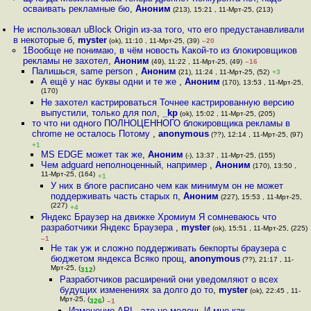
осваивать рекламные бю
,
Аноним
(213), 15:21 , 11-Мрт-25, (213)
Не использовал uBlock Origin из-за того, что его предустанавливали
в некоторые б
,
myster
(ok), 11:10 , 11-Мрт-25, (39)
–20
1Вообще не понимаю, в чём новость Какой-то из блокировщиков
рекламы не захотел
,
Аноним
(49), 11:22 , 11-Мрт-25, (49)
–16
Палишься, same person
,
Аноним
(21), 11:24 , 11-Мрт-25, (52)
+3
А ещё у нас буквы одни и те же
,
Аноним
(170), 13:53 , 11-Мрт-25,
(170)
Не захотел кастрироваться Точнее кастрированную версию
выпустили, только для пол
,
_kp
(ok), 15:02 , 11-Мрт-25, (205)
то что ни одного ПОЛНОЦЕННОГО блокировщика рекламы в
chrome не осталось Потому
,
anonymous
(??), 12:14 , 11-Мрт-25, (97)
+1
MS EDGE может так же
,
Аноним
(-), 13:37 , 11-Мрт-25, (155)
Чем adguard неполноценный, например
,
Аноним
(170), 13:50 ,
11-Мрт-25, (164)
+1
У них в блоге расписано чем как минимум он не может
поддерживать часть старых п
,
Аноним
(227), 15:53 , 11-Мрт-25,
(227)
+4
Яндекс Браузер на движке Хромиум Я сомневаюсь что
разработчики Яндекс Браузера
,
myster
(ok), 15:51 , 11-Мрт-25, (225)
–1
Не так уж и сложно поддерживать бекпорты браузера с
бюджетом яндекса Всяко прощ
,
anonymous
(??), 21:17 , 11-
Мрт-25, (
)
312
Разработчиков расширений они уведомляют о всех
будущих изменениях за долго до то
,
myster
(ok), 22:45 , 11-
Мрт-25, (
)
326
–1
Изменение API - это не мелочь И мне как