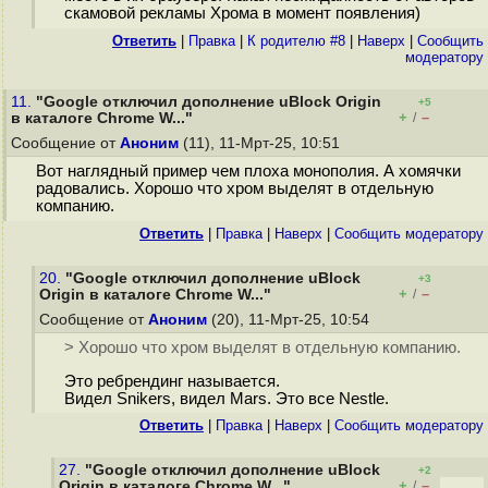
скамовой рекламы Хрома в момент появления)
Ответить
|
Правка
|
К родителю #8
|
Наверх
|
Cообщить
модератору
11.
"Google отключил дополнение uBlock Origin
+5
+
–
в каталоге Chrome W..."
/
Сообщение от
Аноним
(11), 11-Мрт-25, 10:51
Вот наглядный пример чем плоха монополия. А хомячки
радовались. Хорошо что хром выделят в отдельную
компанию.
Ответить
|
Правка
|
Наверх
|
Cообщить модератору
20.
"Google отключил дополнение uBlock
+3
+
–
Origin в каталоге Chrome W..."
/
Сообщение от
Аноним
(20), 11-Мрт-25, 10:54
> Хорошо что хром выделят в отдельную компанию.
Это ребрендинг называется.
Видел Snikers, видел Mars. Это все Nestle.
Ответить
|
Правка
|
Наверх
|
Cообщить модератору
27.
"Google отключил дополнение uBlock
+2
+
–
Origin в каталоге Chrome W..."
/