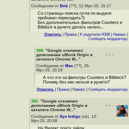
Сообщение от
Bob
(??), 12-Мрт-25, 15:17
Со страницы поиска гугла по выдаче
пробовал переходить?)
Без дополнительных фильтров Counters и
Bitblock в рунете делать нечего...
Ответить
|
Правка
|
К родителю #308
|
Наверх
|
Cообщить модератору
399
.
"Google отключил
дополнение uBlock Origin в
+
–
/
каталоге Chrome W..."
Сообщение от
Max
(??), 25-
Мрт-25, 10:29
А что это за фильтры Counters и Bitblock?
Почему без них нельзя в рунете?
Ответить
|
Правка
|
Наверх
|
Cообщить модератору
392
.
"Google отключил
дополнение uBlock Origin в
+
–
/
каталоге Chrome W..."
Сообщение от
Ilya Indigo
(ok), 13-
Мрт-25, 20:58
На Яндекс почту зайди.