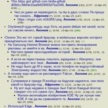
This https gist github com birdie-github
d09d1c38bf4e1faa0b929093d75a3349
,
Аноним
(134), 12:57 , 11-Мрт-25,
(134)
+1
Чел,он даже не переводится, ты бы в двух словах По-проще
так сказать
,
Афроним
(?), 13:29 , 11-Мрт-25, (147)
https i imgur com nGb3iNU png
,
Аноним
(178), 16:24 , 11-Мрт-25,
(238)
Опубликуй куда-нибудь еще Хоть на paste debian net залей, если
уж совсем ничего
,
Аноним
(-), 16:58 , 15-Мрт-25, (
396
)
Chrome Это же тот самый браузер, в мобильных версиях которого
принципиально нел
,
Аноним
(94), 12:10 , 11-Мрт-25, (94)
+11
На Samsung Internet Browser можно поставить блокирование
рекламы, но имейте в ви
,
Аноним
(-), 12:44 , 11-Мрт-25, (122)
Настало время прохладнейших историй
,
Аноним
(178), 12:52 , 11-
Мрт-25, (128)
+2
А если не перестанешь покупать зарядники с Aliexpress, они
заблокируют все твои
,
Аноним
(20), 13:45 , 11-Мрт-25, (162)
Не надо было дp W в экран, если телефон не водоустойчивый
Электронику жидкостям
,
Аноним
(397), 17:00 , 15-Мрт-25, (
397
)
А почему еще никто не рекламирует Falcon
,
Аноним
(20), 12:52 , 11-
Мрт-25, (129)
Супермиум в тренде Я вообще на бздунов надеялся, они пили
какой-то браузер под
,
Афроним
(?), 13:03 , 11-Мрт-25, (137)
Ну вот еще недавно в трендах был Falcon Каждый блоггер
говорил что это самое луч
,
Аноним
(20), 13:43 , 11-Мрт-25, (161)
Фалкон величайшее изобретение KDE Ну уж лучше чем
KDE А так да вы сравниваете те
,
Аноним
(20), 14:55 , 11-
Мрт-25, (200)
Используй Edge
,
Аноним
(20), 12:53 , 11-Мрт-25, (131)