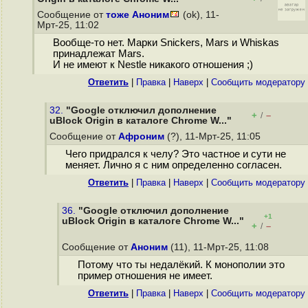
Сообщение от
тоже Аноним
(ok), 11-
Мрт-25, 11:02
Вообще-то нет. Марки Snickers, Mars и Whiskas
принадлежат Mars.
И не имеют к Nestle никакого отношения ;)
Ответить
|
Правка
|
Наверх
|
Cообщить модератору
32.
"Google отключил дополнение
+
–
/
uBlock Origin в каталоге Chrome W..."
Сообщение от
Афроним
(?), 11-Мрт-25, 11:05
Чего придрался к челу? Это частное и сути не
меняет. Лично я с ним определенно согласен.
Ответить
|
Правка
|
Наверх
|
Cообщить модератору
36.
"Google отключил дополнение
+1
uBlock Origin в каталоге Chrome W..."
+
–
/
Сообщение от
Аноним
(11), 11-Мрт-25, 11:08
Потому что ты недалёкий. К монополии это
пример отношения не имеет.
Ответить
|
Правка
|
Наверх
|
Cообщить модератору