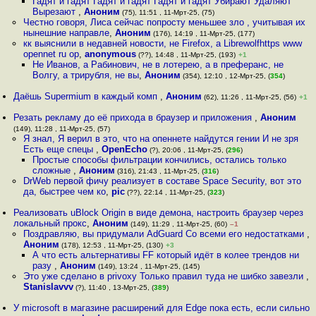
Гадят и гадят Гадят и гадят Гадят и гадят Убирают Удаляют
Вырезают
,
Аноним
(75), 11:51 , 11-Мрт-25, (75)
Честно говоря, Лиса сейчас попросту меньшее зло , учитывая их
нынешние направле
,
Аноним
(176), 14:19 , 11-Мрт-25, (177)
кк выяснили в недавней новости, не Firefox, а Librewolfhttps www
opennet ru op
,
anonymous
(??), 14:48 , 11-Мрт-25, (193)
+1
Не Иванов, а Рабинович, не в лотерею, а в преферанс, не
Волгу, а трирубля, не вы
,
Аноним
(354), 12:10 , 12-Мрт-25, (
354
)
Даёшь Supermium в каждый комп
,
Аноним
(62), 11:26 , 11-Мрт-25, (56)
+1
Резать рекламу до её прихода в браузер и приложения
,
Аноним
(149), 11:28 , 11-Мрт-25, (57)
Я знал, Я верил в это, что на опеннете найдутся гении И не зря
Есть еще спецы
,
OpenEcho
(?), 20:06 , 11-Мрт-25, (
296
)
Простые способы фильтрации кончились, остались только
сложные
,
Аноним
(316), 21:43 , 11-Мрт-25, (
316
)
DrWeb первой фичу реализует в составе Space Security, вот это
да, быстрее чем ко
,
pic
(??), 22:14 , 11-Мрт-25, (
323
)
Реализовать uBlock Origin в виде демона, настроить браузер через
локальный прокс
,
Аноним
(149), 11:29 , 11-Мрт-25, (60)
–1
Поздравляю, вы придумали AdGuard Со всеми его недостатками
,
Аноним
(178), 12:53 , 11-Мрт-25, (130)
+3
А что есть альтернативы FF который идёт в колее трендов ни
разу
,
Аноним
(149), 13:24 , 11-Мрт-25, (145)
Это уже сделано в privoxy Только правил туда не шибко завезли
,
Stanislavvv
(?), 11:40 , 13-Мрт-25, (
389
)
У microsoft в магазине расширений для Edge пока есть, если сильно