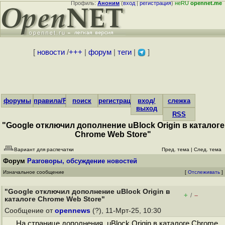
Профиль:
Аноним
(
вход
|
регистрация
)
неRU
opennet.me
[
новости
/
+++
|
форум
|
теги
|
]
форумы
правила/FAQ
поиск
регистрация
вход/
слежка
выход
RSS
"Google отключил дополнение uBlock Origin в каталоге
Chrome Web Store"
Вариант для распечатки
Пред. тема
|
След. тема
Форум
Разговоры, обсуждение новостей
Изначальное сообщение
[
Отслеживать
]
"Google отключил дополнение uBlock Origin в
+
–
/
каталоге Chrome Web Store"
Сообщение от
opennews
(?), 11-Мрт-25, 10:30
На странице дополнения uBlock Origin в каталоге Chrome