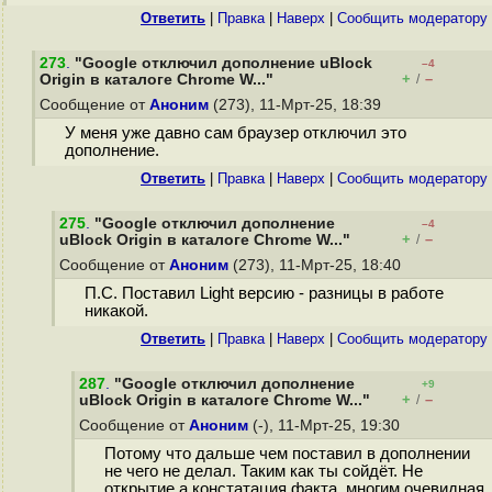
Ответить
|
Правка
|
Наверх
|
Cообщить модератору
273
.
"Google отключил дополнение uBlock
–4
+
–
Origin в каталоге Chrome W..."
/
Сообщение от
Аноним
(273), 11-Мрт-25, 18:39
У меня уже давно сам браузер отключил это
дополнение.
Ответить
|
Правка
|
Наверх
|
Cообщить модератору
275
.
"Google отключил дополнение
–4
+
–
uBlock Origin в каталоге Chrome W..."
/
Сообщение от
Аноним
(273), 11-Мрт-25, 18:40
П.С. Поставил Light версию - разницы в работе
никакой.
Ответить
|
Правка
|
Наверх
|
Cообщить модератору
287
.
"Google отключил дополнение
+9
+
–
uBlock Origin в каталоге Chrome W..."
/
Сообщение от
Аноним
(-), 11-Мрт-25, 19:30
Потому что дальше чем поставил в дополнении
не чего не делал. Таким как ты сойдёт. Не
открытие а констатация факта многим очевидная