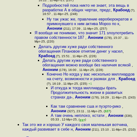
16:22 , 11-Мрт-25, (237)
Подробностей пока никто не знает, эта вещь в
разработке А в общих чертах, предс
,
Крабоед
(?),
16:57 , 11-Мрт-25, (248)
Ну так ужас же, правление евробюрократов и
примкнувшего к ним актива Мороз по к
,
Аноним
(211), 17:39 , 11-Мрт-25, (257)
Я вообще не понимаю, что значит 171 злоупотребить
правом собственности 187
,
Аноним
(178), 15:37 , 11-
Мрт-25, (220)
Делать другим хуже ради собственного
обогащения Плановое отнятие денег у насел
,
Крабоед
(?), 15:51 , 11-Мрт-25, (226)
Делать другим хуже ради собственного
обогащения можно вообще без наличия всякой
,
Аноним
(178), 16:00 , 11-Мрт-25, (228)
Конечно Но когда у вас несколько миллиардов
на счету, возможности и размах для
,
Крабоед
(?), 16:19 , 11-Мрт-25, (235)
+1
И откуда ж тогда миллиарды брать
Продолжительность жизни в развитых
странах да-
,
Аноним
(178), 16:29 , 11-Мрт-25, (243)
Как там сравнение сша и пуэрто-рико
,
Аноним
(327), 23:11 , 11-Мрт-25, (
327
)
А там очень неплохо, кстати
,
Аноним
(336),
05:33 , 12-Мрт-25, (
)
337
Так это же и хорошо У каждого своя маленькая вотчина,
каждый развивает в себе н
,
Аноним
(211), 15:10 , 11-Мрт-25, (210)