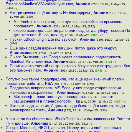
ExtensionManifestV2Availabilityне благ
,
Аноним
(234), 16:18 , 11-Мрт-25,
(234)
+1
Аж три месяца ещё потянуть Не благодарим
,
Аноним
(178), 16:26 ,
11-Мрт-25, (240)
А в Firefox точно также, все нужные настройки со временем
пропадают
,
Аноним
(230), 16:29 , 11-Мрт-25, (242)
скорее всего дольше, но рано или поздно, да, уберут совсем Не
для того целый нов
,
нах.
(?), 20:56 , 11-Мрт-25, (
304
)
–2
Пускай uBlock Origin Lite пользуются
,
Аноним
(230), 16:30 , 11-Мрт-25,
(244)
Еще одна стадия варения лягушки, потом даже это уберут
,
Анонимище
(?), 17:31 , 11-Мрт-25, (254)
+1
С чего Вы взяли, что Google будет полноценно поддерживать
Manifest V2 в политика
,
Аноним
(303), 18:37 , 11-Мрт-25, (
272
)
+1
Политики это единый центр настроек браузеров у сотрудников Как
это поможет патч
,
Аноним
(303), 18:39 , 11-Мрт-25, (
274
)
–1
Попутно они также предупредили, что ещё один значимый плагин
перестанет работать
,
FSA
(ok), 17:19 , 11-Мрт-25, (250)
Предлагаю попробовать MS Edge, у них вроде старая версия
манифеста сохраняется
,
Анонимище
(?), 17:29 , 11-Мрт-25, (252)
–2
Микрософт точно также уже начала отключать важные
расширения И в планах испорти
,
_kp
(ok), 20:56 , 11-Мрт-25, (
305
)
+1
Это вам надо, а не им И делать надо было ещё в момент, когда
анонсировали треть
,
Аноним
(377), 12:18 , 12-Мрт-25, (
359
)
А вот если бы chrome или uBlockOrigin были бы написаны на Раст то
Ну и дальше
,
Алконим
(?), 17:26 , 11-Мрт-25, (251)
–1
Google, Microsoft, NBCU, amazon, Disney, meta и ещё несколько