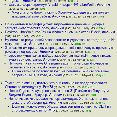
яндекс
,
Аноним
(290), 19:50 , 11-Мрт-25, (
290
)
–2
Есть же форки хромиум Vivaldi и форки ФФ LibreWolf
,
Аноним
(270), 19:59 , 11-Мрт-25, (
291
)
Vivaldi это не форк, а скин к ХромиумуДа еще и с зиганутым
пиарщикомТакое себе п
,
Аноним
(236), 11:25 , 12-Мрт-25, (
346
)
Оригинальный модифицирует загруженные данные и циферка
загруженного трафика полу
,
Аноним
(295), 20:04 , 11-Мрт-25, (
295
)
–1
Desktop LibreWolf, IronFox на Android в нем имеются uBlock
,
Аноним
(301), 20:22 , 11-Мрт-25, (
301
)
Ну если это ради нашей безопасности и удобства, то тогда ладно Не
могут же там
,
Аноним
(313), 21:18 , 11-Мрт-25, (
313
)
+2
Это как же им пришлось извращаться чтобы пропихнуть проклятую
рекламу под соусом
,
Аноним
(324), 22:16 , 11-Мрт-25, (
324
)
+1
Броузер купит какая нибудь зарубежная mail ru,И начнет пихать
туда свои рекламны
,
Аноним
(20), 04:48 , 12-Мрт-25, (
332
)
Ну может, хватит уже Очевидно ведь, что не ради блокировки
рекламы это всё, а г
,
Аноним
(336), 05:41 , 12-Мрт-25, (
340
)
–1
Ни на какой безопасности гугл не помешан Был бы помешан,
запретил бы js, в кото
,
Аноним
(377), 11:52 , 12-Мрт-25, (
350
)
+1
Также, отключены , потому что они больше не поддерживаются
Chrome рекомендует у
,
Pret78
(?), 04:26 , 12-Мрт-25, (
331
)
+1
Через Яндекс браузер невозможно по ЭЦП зайти на Госуслуги
Видимо Яндекс браузер
,
Аноним
(-), 05:24 , 12-Мрт-25, (
334
)
Не понимаю, что мешает импортозамещать Хотя, как я понял,
яндекс в этой сфере да
,
Аноним
(336), 05:37 , 12-Мрт-25, (
339
)
+1
Если вы используете Яндекс Браузер для всяких гос ЭЦП и т п
, то рекомендую испо
,
Mltk
(?), 09:05 , 15-Мрт-25, (
393
)