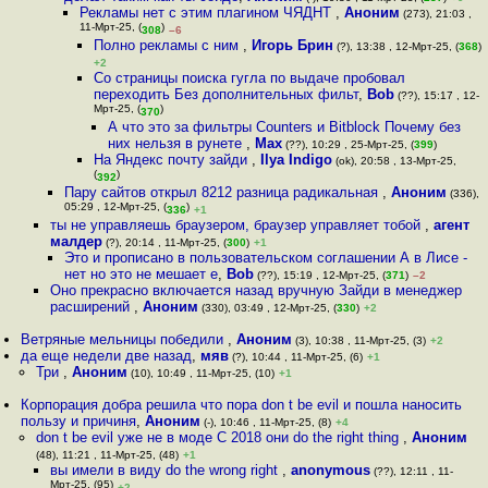
Рекламы нет с этим плагином ЧЯДНТ
,
Аноним
(273), 21:03 ,
11-Мрт-25, (
)
308
–6
Полно рекламы с ним
,
Игорь Брин
(?), 13:38 , 12-Мрт-25, (
368
)
+2
Со страницы поиска гугла по выдаче пробовал
переходить Без дополнительных фильт
,
Bob
(??), 15:17 , 12-
Мрт-25, (
)
370
А что это за фильтры Counters и Bitblock Почему без
них нельзя в рунете
,
Max
(??), 10:29 , 25-Мрт-25, (
399
)
На Яндекс почту зайди
,
Ilya Indigo
(ok), 20:58 , 13-Мрт-25,
(
)
392
Пару сайтов открыл 8212 разница радикальная
,
Аноним
(336),
05:29 , 12-Мрт-25, (
)
336
+1
ты не управляешь браузером, браузер управляет тобой
,
агент
малдер
(?), 20:14 , 11-Мрт-25, (
300
)
+1
Это и прописано в пользовательском соглашении А в Лисе -
нет но это не мешает е
,
Bob
(??), 15:19 , 12-Мрт-25, (
371
)
–2
Оно прекрасно включается назад вручную Зайди в менеджер
расширений
,
Аноним
(330), 03:49 , 12-Мрт-25, (
330
)
+2
Ветряные мельницы победили
,
Аноним
(3), 10:38 , 11-Мрт-25, (3)
+2
да еще недели две назад
,
мяв
(?), 10:44 , 11-Мрт-25, (6)
+1
Три
,
Аноним
(10), 10:49 , 11-Мрт-25, (10)
+1
Корпорация добра решила что пора don t be evil и пошла наносить
пользу и причиня
,
Аноним
(-), 10:46 , 11-Мрт-25, (8)
+4
don t be evil уже не в моде С 2018 они do the right thing
,
Аноним
(48), 11:21 , 11-Мрт-25, (48)
+1
вы имели в виду do the wrong right
,
anonymous
(??), 12:11 , 11-
Мрт-25, (95)
+2