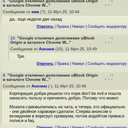
6.
"Google отключил дополнение uBlock Origin
+1
+
–
в каталоге Chrome W..."
/
Сообщение от
мяв
(?), 11-Мрт-25, 10:44
да.. еще недели две назад
Ответить
|
Правка
|
Наверх
|
Cообщить модератору
10.
"Google отключил дополнение uBlock
+1
+
–
Origin в каталоге Chrome W..."
/
Сообщение от
Аноним
(10), 11-Мрт-25, 10:49
Три.
Ответить
|
Правка
|
Наверх
|
Cообщить модератору
8.
"Google отключил дополнение uBlock Origin
+4
+
–
в каталоге Chrome W..."
/
Сообщение от
Аноним
(-), 11-Мрт-25, 10:46
Корпорация добра решила что пора don't be evil и пошла
наносить пользу и причинять добро. Потому что может.
Мозила самовыпилиась из чата, и теперь это официально
- они двойное харакири сделали. Сперва анонсом о
вхождении в воркгруп хромиума, потом апдейтом приваси
полиси и faq.
Ответить
|
Правка
|
Наверх
|
Cообщить модератору