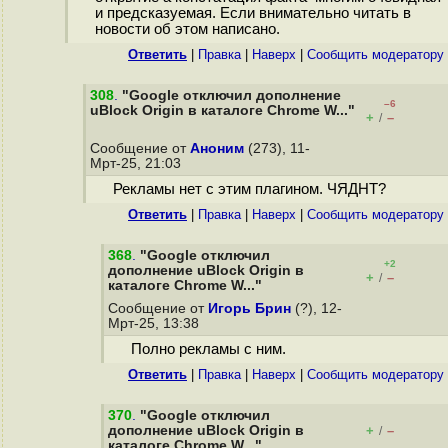
и предсказуемая. Если внимательно читать в
новости об этом написано.
Ответить
|
Правка
|
Наверх
|
Cообщить модератору
308
.
"Google отключил дополнение
–6
uBlock Origin в каталоге Chrome W..."
+
–
/
Сообщение от
Аноним
(273), 11-
Мрт-25, 21:03
Рекламы нет с этим плагином. ЧЯДНТ?
Ответить
|
Правка
|
Наверх
|
Cообщить модератору
368
.
"Google отключил
+2
дополнение uBlock Origin в
+
–
/
каталоге Chrome W..."
Сообщение от
Игорь Брин
(?), 12-
Мрт-25, 13:38
Полно рекламы с ним.
Ответить
|
Правка
|
Наверх
|
Cообщить модератору
370
.
"Google отключил
дополнение uBlock Origin в
+
–
/
каталоге Chrome W..."