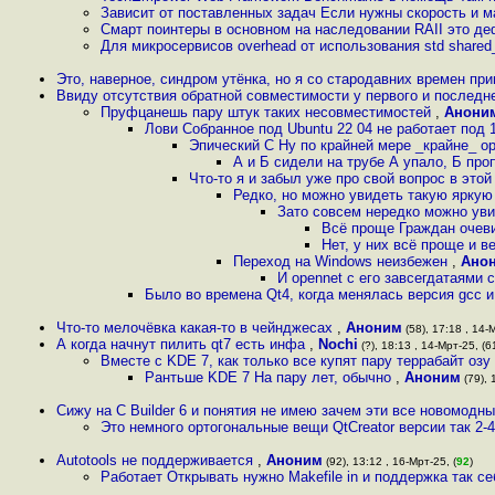
Зависит от поставленных задач Если нужны скорость и м
Смарт поинтеры в основном на наследовании RAII это де
Для микросервисов overhead от использования std shared_
Это, наверное, синдром утёнка, но я со стародавних времен при
Ввиду отсутствия обратной совместимости у первого и последне
Пруфцанешь пару штук таких несовместимостей
,
Анони
Лови Собранное под Ubuntu 22 04 не работает под
Эпический С Ну по крайней мере _крайне_ о
А и Б сидели на трубе А упало, Б пр
Что-то я и забыл уже про свой вопрос в этой
Редко, но можно увидеть такую ярку
Зато совсем нередко можно ув
Всё проще Граждан очевид
Нет, у них всё проще и в
Переход на Windows неизбежен
,
Ано
И opennet с его завсегдатаями
Было во времена Qt4, когда менялась версия gcc и
Что-то мелочёвка какая-то в чейнджесах
,
Аноним
(58), 17:18 , 14-
А когда начнут пилить qt7 есть инфа
,
Nochi
(?), 18:13 , 14-Мрт-25, (6
Вместе с KDE 7, как только все купят пару террабайт озу
Рантьше KDE 7 На пару лет, обычно
,
Аноним
(79), 
Сижу на C Builder 6 и понятия не имею зачем эти все новомодн
Это немного ортогональные вещи QtCreator версии так 2
Autotools не поддерживается
,
Аноним
(92), 13:12 , 16-Мрт-25, (
92
)
Работает Открывать нужно Makefile in и поддержка так се