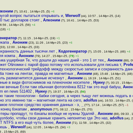
лконим
(?), 10:41 , 14-Мрт-25, (5)
+6
ругой вопрос пытаться открывать и
,
Werwolf
(ok), 10:57 , 14-Мрт-25, (14)
40 тыс долларов стоят
,
Алконим
(?), 16:41 , 14-Мрт-25, (53)
16:56 , 14-Мрт-25, (56)
+4
 (18)
+1
енератор
(?), 11:15 , 14-Мрт-25, (19)
+1
екапа
,
Аноним
(23), 11:26 , 14-Мрт-25, (23)
+6
(33), 12:00 , 14-Мрт-25, (33)
охранность данных тысячи лет
,
Кодогенератор
(?), 15:05 , 14-Мрт-25, (46)
+4
для компа
,
Аноним
(79), 14:27 , 15-Мрт-25, (
79
)
+1
ма ущербная Те, что дошли до наших дней - это 1 от тех,
,
Аноним
(88), 0
ожет Обломки с парой фраз потому что использовали для письма т
,
Prof
 технологический трейдофф между скоростью записи и сохранность дан
ба тоже на лентах, правда не магнитных
,
Аноним
(48), 15:48 , 14-Мрт-25, (48)
ель размагнитится данные исчезнут
,
Аноним
(-), 16:19 , 14-Мрт-25, (51)
нные в виде фотоснимков на пленочном носителе
,
Нуину
(?), 00:15 , 15-Мрт-
ни вечные Если там обычная фотоплёнка 8212 так это ещё бабуш
,
Анон
com en news 511402
,
Нуину
(?), 19:37 , 16-Мрт-25, (
94
)
ю такие технологии - бабки сегодня, а через тыщу лет можешь подать в
о это именно так -- магнитная лента на сего
,
adolfus
(ok), 16:53 , 14-Мрт-25, 
амое плотное средство хранения данных - э
,
_
(??), 17:14 , 14-Мрт-25, (57)
–1
 конец бэкапам
,
anonymous
(??), 08:12 , 15-Мрт-25, (70)
ютеры пропадут, то бэкапы вообще не нужны Удаляй
,
Аноним
(88), 09:33 , 
долбобо, чтобы свои данные хранить непонятно где Это наз
,
adolfus
(ok), 
T NTFS а его ещё чуть более
,
Аноним
(71), 11:58 , 14-Мрт-25, (32)
ваешь
,
Werwolf
(ok), 12:05 , 14-Мрт-25, (34)
+3
8 , 15-Мрт-25, (69)