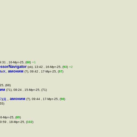
9:31 , 16-Мрт-25, (
88
)
+1
essorNavigator
(ok), 13:42 , 16-Мрт-25, (
93
)
+2
ных
,
амоним
(?), 09:42 , 17-Мрт-25, (
97
)
25, (68)
им
(71), 08:24 , 15-Мрт-25, (71)
 суд
,
амоним
(?), 09:44 , 17-Мрт-25, (
98
)
(55)
16-Мрт-25, (
89
)
20:59 , 18-Мрт-25, (
102
)