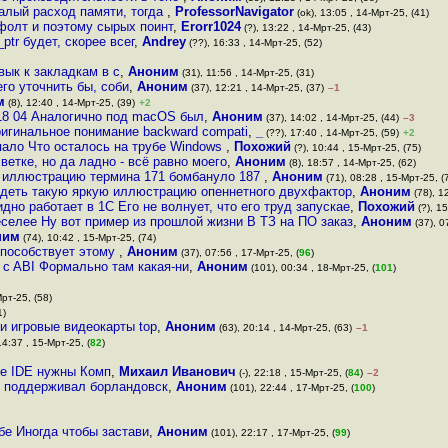
алый расход памяти, тогда
,
ProfessorNavigator
(ok), 13:05 , 14-Мрт-25, (41)
фолт и поэтому сырых поинт
,
Erorr1024
(?), 13:22 , 14-Мрт-25, (43)
ptr будет, скорее всег
,
Andrey
(??), 16:33 , 14-Мрт-25, (52)
вык к закладкам в с
,
Аноним
(31), 11:56 , 14-Мрт-25, (31)
го уточнить бы, соби
,
Аноним
(37), 12:21 , 14-Мрт-25, (37)
–1
м
(8), 12:40 , 14-Мрт-25, (39)
+2
 18 04 Аналогично под macOS был
,
Аноним
(37), 14:02 , 14-Мрт-25, (44)
–3
ригинальное понимание backward compati
,
_
(??), 17:40 , 14-Мрт-25, (59)
+2
опало Что осталось на трубе Windows
,
Похожий
(?), 10:44 , 15-Мрт-25, (75)
 ветке, но да ладно - всё равно моего
,
Аноним
(8), 18:57 , 14-Мрт-25, (62)
ю иллюстрацию термина 171 бомбануло 187
,
Аноним
(71), 08:28 , 15-Мрт-25, (
идеть такую яркую иллюстрацию опеннетного двухфактор
,
Аноним
(78), 1
но работает в 1С Его не волнует, что его труд запускае
,
Похожий
(?), 15
еселее Ну вот пример из прошлой жизни В ТЗ на ПО заказ
,
Аноним
(37), 0
ним
(74), 10:42 , 15-Мрт-25, (74)
 способствует этому
,
Аноним
(37), 07:56 , 17-Мрт-25, (
96
)
 c ABI Формально там какая-ни
,
Аноним
(101), 00:34 , 18-Мрт-25, (
101
)
Мрт-25, (58)
1)
 и игровые видеокарты top
,
Аноним
(63), 20:14 , 14-Мрт-25, (63)
–1
14:37 , 15-Мрт-25, (
82
)
ые IDE нужны Комп
,
Михаил Иванович
(-), 22:18 , 15-Мрт-25, (
84
)
–2
-4 поддерживал борландовск
,
Аноним
(101), 22:44 , 17-Мрт-25, (
100
)
бе Иногда чтобы застави
,
Аноним
(101), 22:17 , 17-Мрт-25, (
99
)