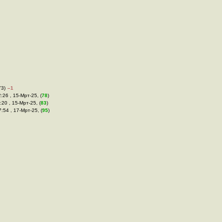
73)
–1
2:26 , 15-Мрт-25, (
78
)
:20 , 15-Мрт-25, (
83
)
7:54 , 17-Мрт-25, (
95
)