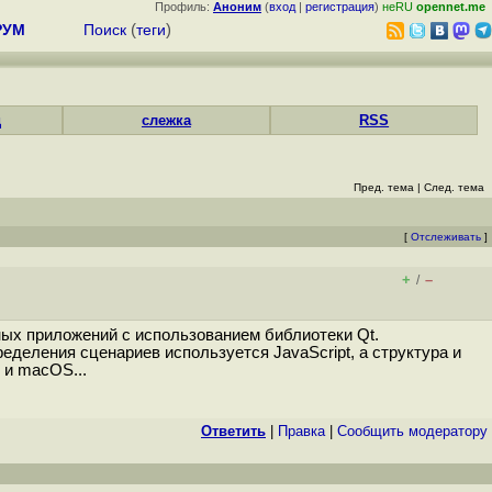
Профиль:
Аноним
(
вход
|
регистрация
)
неRU
opennet.me
РУМ
Поиск
(
теги
)
д
слежка
RSS
Пред. тема
|
След. тема
[
Отслеживать
]
+
–
/
ных приложений с использованием библиотеки Qt.
еделения сценариев используется JavaScript, а структура и
 и maсOS...
Ответить
|
Правка
|
Cообщить модератору