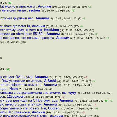
т-25, (
87
)
xfat можно в линуксе и
,
Аноним
(60), 17:57 , 14-Мрт-25, (60)
+2
 не видел нигде
,
ryoken
(ok), 10:49 , 15-Мрт-25, (
77
)
 который дырявый нас
,
Аноним
(8), 10:47 , 14-Мрт-25, (8)
+7
4
er share qtcreator lu
,
Аноним
(8), 11:11 , 14-Мрт-25, (17)
+6
те этому коду, я могу в н
,
НяшМяш
(ok), 11:38 , 14-Мрт-25, (25)
nnews art shtml num 55159 -
,
Аноним
(8), 11:46 , 14-Мрт-25, (28)
+2
ы все равно, что он там спрашива
,
Аноним
(48), 15:52 , 14-Мрт-25, (49)
+1
:45 , 15-Мрт-25, (76)
2)
-25, (
91
)
к ссылок RAII и умн
,
Аноним
(24), 11:27 , 14-Мрт-25, (24)
–2
 Raw-указатели не исполь
,
A.Stahl
(ok), 11:43 , 14-Мрт-25, (27)
+5
mart pointer это объект ч
,
Аноним
(35), 12:11 , 14-Мрт-25, (35)
 коде
,
Neon
(??), 14:18 , 14-Мрт-25, (45)
е связана с встраиваемыми системами, вы
,
wyry
(ok), 23:43 , 14-Мрт-25, (67)
ься
,
12yoexpert
(ok), 15:41 , 14-Мрт-25, (47)
–1
труктуры для кода на C Поэтому, уда
,
Аноним
(79), 14:32 , 15-Мрт-25, (
80
)
+1
зую вместо указателей кон
,
Аноним
(29), 11:52 , 14-Мрт-25, (29)
–4
 будет уничтожать объект Тип
,
Cooler
(??), 20:50 , 14-Мрт-25, (64)
+3
рили Это главное е
,
Аноним
(30), 11:53 , 14-Мрт-25, (30)
–5
о производительности в топе
,
Аноним
(35), 12:23 , 14-Мрт-25, (38)