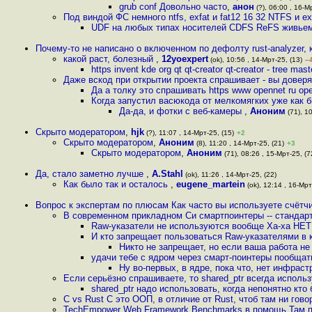
grub conf Довольно часто
,
анон
(?), 06:00 , 16-Мр
Под виндой ФС немного ntfs, exfat и fat12 16 32 NTFS и e
UDF на любых типах носителей CDFS ReFS живьем
Почему-то не написано о включенном по дефолту rust-analyzer,
какой раст, болезный
,
12yoexpert
(ok), 10:56 , 14-Мрт-25, (13)
–
https invent kde org qt qt-creator qt-creator - tree mast
Даже вскод при открытии проекта спрашивает - вы доверяе
Да а толку это спрашивать https www opennet ru ope
Когда запустил васюкода от мелкомягких уже как б
Да-да, и фотки с веб-камеры
,
Аноним
(71), 10
Скрыто модератором
,
hjk
(?), 11:07 , 14-Мрт-25, (15)
+2
Скрыто модератором
,
Аноним
(8), 11:20 , 14-Мрт-25, (21)
+3
Скрыто модератором
,
Аноним
(71), 08:26 , 15-Мрт-25, (7
Да, стало заметно лучше
,
A.Stahl
(ok), 11:26 , 14-Мрт-25, (22)
Как было так и осталось
,
eugene_martein
(ok), 12:14 , 16-Мрт
Вопрос к экспертам по плюсам Как часто вы используете счётчи
В современном прикладном Си смартпоинтеры -- стандарт
Raw-указатели не используются вообще Ха-ха НЕТ s
И кто запрещает пользоваться Raw-указателями в
Никто не запрещает, но если ваша работа н
удачи тебе с ядром через смарт-поинтеры пообщат
Ну во-первых, в ядре, пока что, нет инфрас
Если серьёзно спрашиваете, то shared_ptr всегда исполь
shared_ptr надо использовать, когда непонятно кто
С vs Rust С это ООП, в отличие от Rust, чтоб там ни гово
TechEmpower Web Framework Benchmarks в помощь Там п