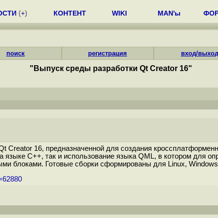
ОСТИ
(
+
)
КОНТЕНТ
WIKI
MAN'ы
ФО
поиск
регистрация
вход/выхо
"Выпуск среды разработки Qt Creator 16"
t Creator 16, предназначенной для создания кроссплатформен
 языке C++, так и использование языка QML, в котором для опр
и блоками. Готовые сборки сформированы для Linux, Windows
m=62880