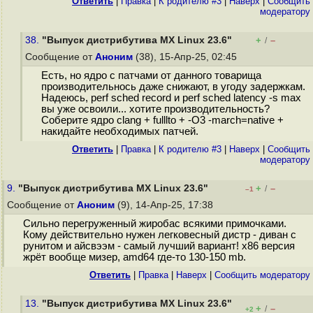
Ответить
|
Правка
|
К родителю #3
|
Наверх
|
Cообщить
модератору
38.
"Выпуск дистрибутива MX Linux 23.6"
+
–
/
Сообщение от
Аноним
(38), 15-Апр-25, 02:45
Есть, но ядро с патчами от данного товарища
производительнось даже снижают, в угоду задержкам.
Надеюсь, perf sched record и perf sched latency -s max
вы уже освоили... хотите производительность?
Соберите ядро clang + fulllto + -O3 -march=native +
накидайте необходимых патчей.
Ответить
|
Правка
|
К родителю #3
|
Наверх
|
Cообщить
модератору
9.
"Выпуск дистрибутива MX Linux 23.6"
+
–
/
–1
Сообщение от
Аноним
(9), 14-Апр-25, 17:38
Сильно перегруженный жиробас всякими примочками.
Кому действительно нужен легковесный дистр - диван с
рунитом и айсвээм - самый лучший вариант! x86 версия
жрёт вообще мизер, amd64 где-то 130-150 mb.
Ответить
|
Правка
|
Наверх
|
Cообщить модератору
13.
"Выпуск дистрибутива MX Linux 23.6"
+
–
/
+2