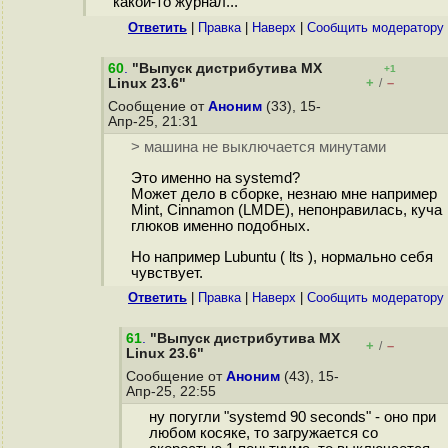
какой-то журнал...
Ответить
|
Правка
|
Наверх
|
Cообщить модератору
60
.
"Выпуск дистрибутива MX
+1
+
–
Linux 23.6"
/
Сообщение от
Аноним
(33), 15-
Апр-25, 21:31
> машина не выключается минутами
Это именно на systemd?
Может дело в сборке, незнаю мне например
Mint, Cinnamon (LMDE), непонравилась, куча
глюков именно подобных.
Но например Lubuntu ( lts ), нормально себя
чувствует.
Ответить
|
Правка
|
Наверх
|
Cообщить модератору
61
.
"Выпуск дистрибутива MX
+
–
/
Linux 23.6"
Сообщение от
Аноним
(43), 15-
Апр-25, 22:55
ну погугли "systemd 90 seconds" - оно при
любом косяке, то загружается со