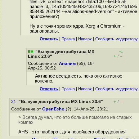
files=v8_context_snapshot_data:100 --field-trial-
handle=3,i,14510945450482435106,16927247451695
353435,262144 --variations-seed-version" - активное
приложение?)
Ну а с точки зрения ядра, Xorg и Chromium -
равноправны.
Ответить
|
Правка
|
Наверх
|
Cообщить модератору
69
.
"Выпуск дистрибутива MX
+1
+
–
Linux 23.6"
/
Сообщение от
Аноним
(69), 18-
Апр-25, 00:52
Активное всегда есть, пока оно активное
конечно.
Ответить
|
Правка
|
Наверх
|
Cообщить модератору
31.
"Выпуск дистрибутива MX Linux 23.6"
+
–
/
Сообщение от
OpenEcho
(?), 14-Апр-25, 23:21
> Всегда думал, что это больше помогало на старых
компах
AHS - это наоборот, для новейшего оборудования