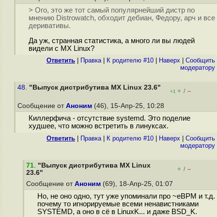
> Ого, это же тот самый популярнейший дистр по
мнению Distrowatch, обходит дебиан, Федору, арч и все
деривативы.
Да уж, странная статистика, а много ли вы людей
видели с MX Linux?
Ответить
|
Правка
|
К родителю #10
|
Наверх
|
Cообщить
модератору
48.
"Выпуск дистрибутива MX Linux 23.6"
+
–
/
+1
Сообщение от
Аноним
(46), 15-Апр-25, 10:28
Киллерфича - отсутствие systemd. Это поделие
худшее, что можно встретить в линуксах.
Ответить
|
Правка
|
К родителю #10
|
Наверх
|
Cообщить
модератору
71
.
"Выпуск дистрибутива MX Linux
+
–
/
23.6"
Сообщение от
Аноним
(69), 18-Апр-25, 01:07
Но, не оно одно, тут уже упоминали про ~eBPM и т.д.
почему то игнорируемые всеми ненавистниками
SYSTEMD, а оно в сё в LinuxK... и даже BSD_K.