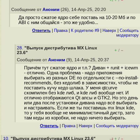
/
+1
Сообщение от
Аноним
(26), 14-Апр-25, 20:20
Да просто сжатое ядро себе поставь на 10-20 Мб и по
ABI с ним общайся - это же удобно...
Ответить
|
Правка
|
К родителю #9
|
Наверх
|
Cообщить
модератору
28.
"Выпуск дистрибутива MX Linux
+
–
/
23.6"
Сообщение от
Аноним
(9), 14-Апр-25, 20:37
Причём тут сжатое ядро и т.п.? Диван + runit + icewm
- отлично. Одна проблема - надо приложения
выбирать из разных DE по отдельности с --no-install-
recommends, без кедолиб в зависимостях, чтобы не
поставить кучу кедо шлака. У меня qtcurve
скомпилен без kde либ, и kde либ вообще нет. И
отлично отображаются Qt апсы и GTK2. Но это день
или два после установки дивана надо всё выбирать
и настраивать. Если же ты поставишь mx linux kde,
то у тебя вообще не минималистичный дистр, зато
там кеды из коробки, не надо ничего выбирать.
Ответить
|
Правка
|
Наверх
|
Cообщить модератору
10.
"Выпуск дистрибутива MX Linux 23.6"
+
–
/
–2