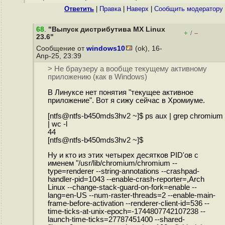
Ответить
|
Правка
|
Наверх
|
Cообщить модератору
68
.
"Выпуск дистрибутива MX Linux
+
–
/
23.6"
Сообщение от
windows10
(ok), 16-
Апр-25, 23:39
> Не браузеру а вообще текущему активному
приложению (как в Windows)
В Линуксе нет понятия "текущее активное
приложение". Вот я сижу сейчас в Хромиуме.
[ntfs@ntfs-b450mds3hv2 ~]$ ps aux | grep chromium
| wc -l
44
[ntfs@ntfs-b450mds3hv2 ~]$
Ну и кто из этих четырех десятков PID'ов с
именем "/usr/lib/chromium/chromium --
type=renderer --string-annotations --crashpad-
handler-pid=1043 --enable-crash-reporter=,Arch
Linux --change-stack-guard-on-fork=enable --
lang=en-US --num-raster-threads=2 --enable-main-
frame-before-activation --renderer-client-id=536 --
time-ticks-at-unix-epoch=-1744807742107238 --
launch-time-ticks=27787451400 --shared-