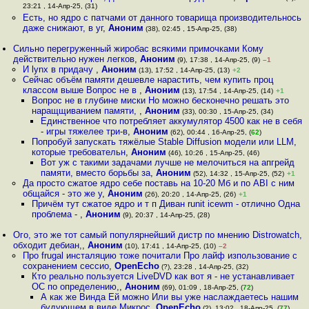
23:21 , 14-Апр-25, (31)
Есть, но ядро с патчами от данного товарища производительнось
даже снижают, в уг
,
Аноним
(38), 02:45 , 15-Апр-25, (38)
Сильно перегруженный жиробас всякими примочками Кому
действительно нужен легков
,
Аноним
(9), 17:38 , 14-Апр-25, (9)
–1
И lynx в придачу
,
Аноним
(13), 17:52 , 14-Апр-25, (13)
+2
Сейчас объём памяти дешевле нарастить, чем купить проц
классом выше Вопрос не в
,
Аноним
(13), 17:54 , 14-Апр-25, (14)
+1
Вопрос не в глубине миски Но можно бесконечно решать это
наращщиванием памяти,
,
Аноним
(33), 00:30 , 15-Апр-25, (34)
Единственное что потребляет аккумулятор 4500 как не в себя
- игры тяжелее три-в
,
Аноним
(62), 00:44 , 16-Апр-25, (
62
)
Попробуй запускать тяжёлые Stable Diffusion модели или LLM,
которые требовательн
,
Аноним
(46), 10:26 , 15-Апр-25, (46)
Вот уж с такими задачами лучше не мелочиться на апгрейд
памяти, вместо борьбы за
,
Аноним
(52), 14:32 , 15-Апр-25, (52)
+1
Да просто сжатое ядро себе поставь на 10-20 Мб и по ABI с ним
общайся - это же у
,
Аноним
(26), 20:20 , 14-Апр-25, (26)
+1
Причём тут сжатое ядро и т п Диван runit icewm - отлично Одна
проблема -
,
Аноним
(9), 20:37 , 14-Апр-25, (28)
Ого, это же тот самый популярнейший дистр по мнению Distrowatch,
обходит дебиан,
,
Аноним
(10), 17:41 , 14-Апр-25, (10)
–2
Про frugal инсталяцию тоже почитали Про лайф изпользование с
сохранением сессио
,
OpenEcho
(?), 23:28 , 14-Апр-25, (32)
Кто реально пользуется LiveDVD как вот я - не устанавливает
ОС по определению,
,
Аноним
(69), 01:09 , 18-Апр-25, (
72
)
А как же Винда Ей можно Или вы уже наслаждаетесь нашим
будующем в виде Микрос
,
OpenEcho
(?), 13:02 , 18-Апр-25, (
77
)