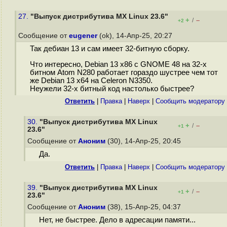
27.
"Выпуск дистрибутива MX Linux 23.6"
+
–
/
+2
Сообщение от
eugener
(ok), 14-Апр-25, 20:27
Так дебиан 13 и сам имеет 32-битную сборку.
Что интересно, Debian 13 x86 с GNOME 48 на 32-х
битном Atom N280 работает гораздо шустрее чем тот
же Debian 13 x64 на Celeron N3350.
Неужели 32-х битный код настолько быстрее?
Ответить
|
Правка
|
Наверх
|
Cообщить модератору
30.
"Выпуск дистрибутива MX Linux
+
–
/
+1
23.6"
Сообщение от
Аноним
(30), 14-Апр-25, 20:45
Да.
Ответить
|
Правка
|
Наверх
|
Cообщить модератору
39.
"Выпуск дистрибутива MX Linux
+
–
/
+1
23.6"
Сообщение от
Аноним
(38), 15-Апр-25, 04:37
Нет, не быстрее. Дело в адресации памяти...