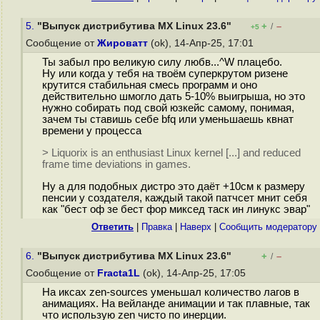
5.
"Выпуск дистрибутива MX Linux 23.6"
+
–
/
+5
Сообщение от
Жироватт
(ok), 14-Апр-25, 17:01
Ты забыл про великую силу любв...^W плацебо.
Ну или когда у тебя на твоём суперкрутом ризене
крутится стабильная смесь программ и оно
действительно шмогло дать 5-10% выигрыша, но это
нужно собирать под свой юзкейс самому, понимая,
зачем ты ставишь себе bfq или уменьшаешь квнат
времени у процесса
> Liquorix is an enthusiast Linux kernel [...] and reduced
frame time deviations in games.
Ну а для подобных дистро это даёт +10см к размеру
пенсии у создателя, каждый такой патчсет мнит себя
как "бест оф зе бест фор миксед таск ин линукс эвар"
Ответить
|
Правка
|
Наверх
|
Cообщить модератору
6.
"Выпуск дистрибутива MX Linux 23.6"
+
–
/
Сообщение от
Fracta1L
(ok), 14-Апр-25, 17:05
На иксах zen-sources уменьшал количество лагов в
анимациях. На вейланде анимации и так плавные, так
что использую zen чисто по инерции.