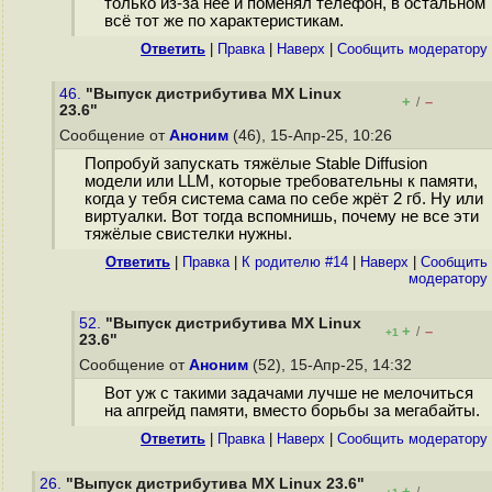
только из-за неё и поменял телефон, в остальном
всё тот же по характеристикам.
Ответить
|
Правка
|
Наверх
|
Cообщить модератору
46.
"Выпуск дистрибутива MX Linux
+
–
/
23.6"
Сообщение от
Аноним
(46), 15-Апр-25, 10:26
Попробуй запускать тяжёлые Stable Diffusion
модели или LLM, которые требовательны к памяти,
когда у тебя система сама по себе жрёт 2 гб. Ну или
виртуалки. Вот тогда вспомнишь, почему не все эти
тяжёлые свистелки нужны.
Ответить
|
Правка
|
К родителю #14
|
Наверх
|
Cообщить
модератору
52.
"Выпуск дистрибутива MX Linux
+
–
/
+1
23.6"
Сообщение от
Аноним
(52), 15-Апр-25, 14:32
Вот уж с такими задачами лучше не мелочиться
на апгрейд памяти, вместо борьбы за мегабайты.
Ответить
|
Правка
|
Наверх
|
Cообщить модератору
26.
"Выпуск дистрибутива MX Linux 23.6"
+
–