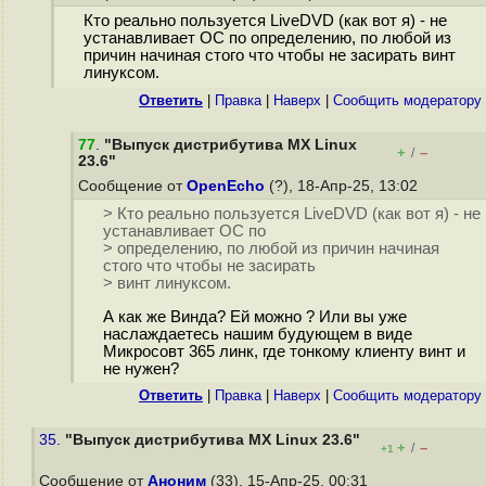
Кто реально пользуется LiveDVD (как вот я) - не
устанавливает ОС по определению, по любой из
причин начиная стого что чтобы не засирать винт
линуксом.
Ответить
|
Правка
|
Наверх
|
Cообщить модератору
77
.
"Выпуск дистрибутива MX Linux
+
–
/
23.6"
Сообщение от
OpenEcho
(?), 18-Апр-25, 13:02
> Кто реально пользуется LiveDVD (как вот я) - не
устанавливает ОС по
> определению, по любой из причин начиная
стого что чтобы не засирать
> винт линуксом.
А как же Винда? Ей можно ? Или вы уже
наслаждаетесь нашим будующем в виде
Микросовт 365 линк, где тонкому клиенту винт и
не нужен?
Ответить
|
Правка
|
Наверх
|
Cообщить модератору
35.
"Выпуск дистрибутива MX Linux 23.6"
+
–
/
+1
Сообщение от
Аноним
(33), 15-Апр-25, 00:31