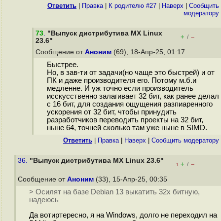
Ответить
|
Правка
|
К родителю #27
|
Наверх
|
Cообщить
модератору
73
.
"Выпуск дистрибутива MX Linux
+
–
/
23.6"
Сообщение от
Аноним
(69), 18-Апр-25, 01:17
Быстрее.
Но, в зав-ти от задачи(но чаще это быстрей) и от
ПК и даже производителя его. Потому м.б.и
медленне. И уж точно если производитель
исскусственно залагивает 32 бит, как ранее делал
с 16 бит, для создания ощущения разпиаренного
ускорения от 32 бит, чтобы принудить
разработчиков переводить проекты на 32 бит,
ныне 64, точней сколько там уже ныне в SIMD.
Ответить
|
Правка
|
Наверх
|
Cообщить модератору
36.
"Выпуск дистрибутива MX Linux 23.6"
+
–
/
–1
Сообщение от
Аноним
(33), 15-Апр-25, 00:35
> Осилят на базе Debian 13 выкатить 32х битную,
надеюсь
Да вотиртересно, я на Windows, долго не переходил на