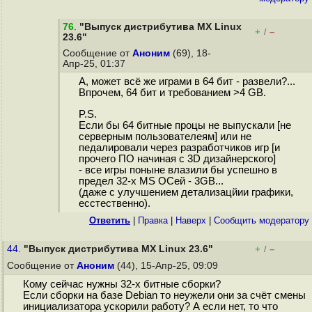
76
.
"Выпуск дистрибутива MX Linux
+
–
/
23.6"
Сообщение от
Аноним
(69), 18-
Апр-25, 01:37
А, может всё же играми в 64 бит - развели?...
Впрочем, 64 бит и требованием >4 GB.
P.S.
Если бы 64 битные процы не выпускали [не
серверным пользователеям] или не
педалировали через разработчиков игр [и
прочего ПО начиная с 3D дизайнерского]
- все игры поныне влазили бы успешно в
предел 32-х MS ОСей - 3GB...
(даже с улучшением детализацйии графики,
есстественно).
Ответить
|
Правка
|
Наверх
|
Cообщить модератору
44.
"Выпуск дистрибутива MX Linux 23.6"
+
–
/
Сообщение от
Аноним
(44), 15-Апр-25, 09:09
Кому сейчас нужны 32-х битные сборки?
Если сборки на базе Debian то неужели они за счёт смены
инициализатора ускорили работу? А если нет, то что