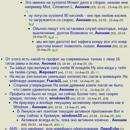
Это именно на systemd Может дело в сборке, незнаю мне
например Mint, Cinnamon L
,
Аноним
(33), 21:31 , 15-Апр-25, (
60
)
+1
ну погугли systemd 90 seconds - оно при любом косяке,
то загружается со скорос
,
Аноним
(43), 22:55 , 15-Апр-25,
(
)
61
Обычно пишут что остановка служб некоторых, когда
выключение, долгое Возможно эт
,
Аноним
(33), 10:16 ,
16-Апр-25, (
)
64
+1
мы же про десктоп вот нафига юзеру все это юзер
дестопа может позволить сказат
,
Аноним
(59), 21:20 ,
16-Апр-25, (
)
67
От этого есть какой-то профит на современных тачках с овер 16
гигов рамы и всяки
,
Аноним
(3), 16:44 , 14-Апр-25, (3)
Ты забыл про великую силу любв W плацебо Ну или когда у тебя
на твоём супер
,
Жироватт
(ok), 17:01 , 14-Апр-25, (5)
+5
На иксах zen-sources уменьшал количество лагов в анимациях На
вейланде анимации
,
Fracta1L
(ok), 17:05 , 14-Апр-25, (6)
Спорное утверждение На моем древнем компе лагов не было,
что самое удивительное
,
Аноним
(3), 17:11 , 14-Апр-25, (7)
Профита не было ни тогда, ни сейчас Более того, оно скорее
вредно, потому что п
,
windows10
(ok), 20:10 , 14-Апр-25, (23)
Не браузеру а вообще текущему активному приложению как в
Windows
,
Аноним
(49), 10:32 , 15-Апр-25, (49)
В Линуксе нет понятия текущее активное приложение Вот я
сижу сейчас в Хромиум
,
windows10
(ok), 23:39 , 16-Апр-25, (
68
)
Активное всегда есть, пока оно активное конечно
,
Аноним
(69), 00:52 , 18-Апр-25, (
69
)
+1
AHS - это наоборот, для новейшего оборудования
,
OpenEcho
(?),