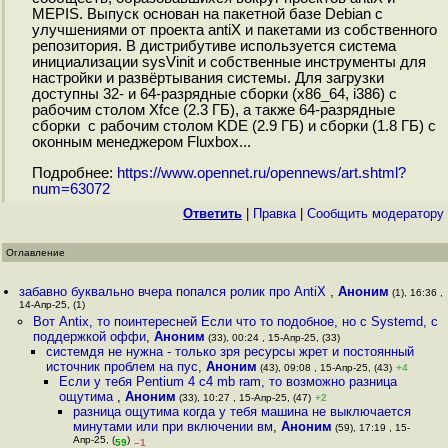
MEPIS. Выпуск основан на пакетной базе Debian с
улучшениями от проекта antiX и пакетами из собственного
репозитория. В дистрибутиве используется система
инициализации sysVinit и собственные инструменты для
настройки и развёртывания системы. Для загрузки
доступны 32- и 64-разрядные сборки (x86_64, i386) с
рабочим столом Xfce (2.3 ГБ), а также 64-разрядные
сборки с рабочим столом KDE (2.9 ГБ) и сборки (1.8 ГБ) с
оконным менеджером Fluxbox...
Подробнее:
https://www.opennet.ru/opennews/art.shtml?
num=63072
Ответить
|
Правка
|
Cообщить модератору
Оглавление
забавно буквально вчера попался ролик про AntiX
,
Аноним
(1), 16:36 ,
14-Апр-25, (1)
Вот Antix, то поинтересней Если что то подобное, но с Systemd, с
поддержкой оффи
,
Аноним
(33), 00:24 , 15-Апр-25, (33)
системдя не нужна - только зря ресурсы жрет и постоянный
источник проблем на пус
,
Аноним
(43), 09:08 , 15-Апр-25, (43)
+4
Если у тебя Pentium 4 с4 mb ram, то возможно разница
ощутима
,
Аноним
(33), 10:27 , 15-Апр-25, (47)
+2
разница ощутима когда у тебя машина не выключается
минутами или при включении вм
,
Аноним
(59), 17:19 , 15-
Апр-25, (
)
59
–1