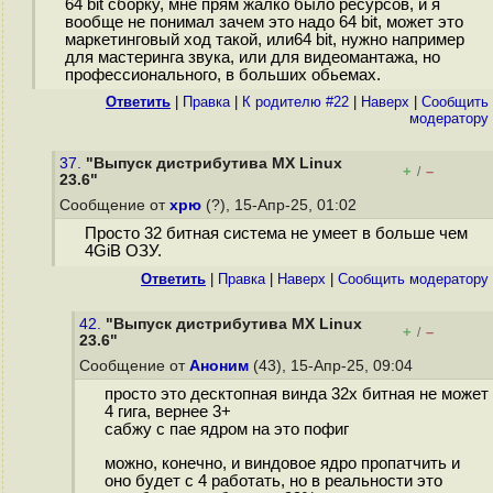
64 bit сборку, мне прям жалко было ресурсов, и я
вообще не понимал зачем это надо 64 bit, может это
маркетинговый ход такой, или64 bit, нужно например
для мастеринга звука, или для видеомантажа, но
профессионального, в больших обьемах.
Ответить
|
Правка
|
К родителю #22
|
Наверх
|
Cообщить
модератору
37.
"Выпуск дистрибутива MX Linux
+
–
/
23.6"
Сообщение от
хрю
(?), 15-Апр-25, 01:02
Просто 32 битная система не умеет в больше чем
4GiB ОЗУ.
Ответить
|
Правка
|
Наверх
|
Cообщить модератору
42.
"Выпуск дистрибутива MX Linux
+
–
/
23.6"
Сообщение от
Аноним
(43), 15-Апр-25, 09:04
просто это десктопная винда 32х битная не может
4 гига, вернее 3+
сабжу с пае ядром на это пофиг
можно, конечно, и виндовое ядро пропатчить и
оно будет с 4 работать, но в реальности это