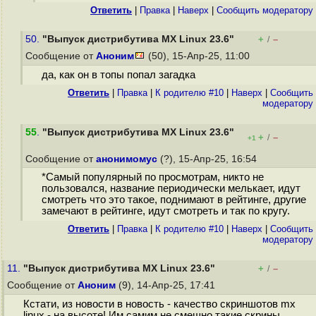
Ответить
|
Правка
|
Наверх
|
Cообщить модератору
50.
"Выпуск дистрибутива MX Linux 23.6"
+
–
/
Сообщение от
Аноним
(50), 15-Апр-25, 11:00
да, как он в топы попал загадка
Ответить
|
Правка
|
К родителю #10
|
Наверх
|
Cообщить
модератору
55
.
"Выпуск дистрибутива MX Linux 23.6"
+
–
/
+1
Сообщение от
анонимомус
(?), 15-Апр-25, 16:54
*Самый популярный по просмотрам, никто не
пользовался, название периодически мелькает, идут
смотреть что это такое, поднимают в рейтинге, другие
замечают в рейтинге, идут смотреть и так по кругу.
Ответить
|
Правка
|
К родителю #10
|
Наверх
|
Cообщить
модератору
11.
"Выпуск дистрибутива MX Linux 23.6"
+
–
/
Сообщение от
Аноним
(9), 14-Апр-25, 17:41
Кстати, из новости в новость - качество скриншотов mx
linux - на высоте! Им самим не смешно такие скрины