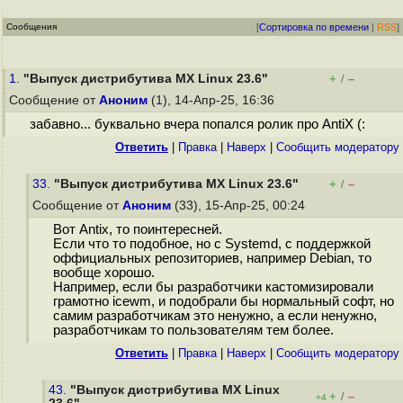
Сообщения
[
Сортировка по времени
|
RSS
]
1.
"Выпуск дистрибутива MX Linux 23.6"
+
–
/
Сообщение от
Аноним
(1), 14-Апр-25, 16:36
забавно... буквально вчера попался ролик про AntiX (:
Ответить
|
Правка
|
Наверх
|
Cообщить модератору
33.
"Выпуск дистрибутива MX Linux 23.6"
+
–
/
Сообщение от
Аноним
(33), 15-Апр-25, 00:24
Вот Antix, то поинтересней.
Если что то подобное, но с Systemd, с поддержкой
оффициальных репозиториев, например Debian, то
вообще хорошо.
Например, если бы разработчики кастомизировали
грамотно icewm, и подобрали бы нормальный софт, но
самим разработчикам это ненужно, а если ненужно,
разработчикам то пользователям тем более.
Ответить
|
Правка
|
Наверх
|
Cообщить модератору
43.
"Выпуск дистрибутива MX Linux
+
–
/
+4