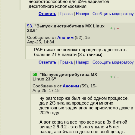
неработоспособно для 99% вариантов
десктопного использования
Ответить
|
Правка
|
Наверх
|
Cообщить модератору
53.
"Выпуск дистрибутива MX Linux
+
–
/
23.6"
Сообщение от
Аноним
(52), 15-
Апр-25, 14:34
PAE никак не поможет процессу адресовать
больше 2 ГБ памяти (3 с твиком).
Ответить
|
Правка
|
Наверх
|
Cообщить модератору
58
.
"Выпуск дистрибутива MX
+
–
/
Linux 23.6"
Сообщение от
Аноним
(59), 15-
Апр-25, 17:18
ну разговор же был не об одном процессе,
да и 2/3 гига на процесс для многих
десктопных задач вполне приемлемо даже в
2025 году
А вот когда на все про все как в 3х битной
винде 2.9-3.2 - это было уныло и 5 лет
назад, а сейчас на десктопе вообще адъ