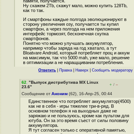
памяти, получается.
Ну скажем 2Tb, скажут мало, можно купить 128Tb,
как то так.
И смартфоны каждые полгода эволюционируют в
сторону увеличения озу, получается ты купил
смартфон, а через полгода на нем приложения
интерфейс тормозят, бесконечная скупка
смартфонов.
Понятно что можно улучшать аккумулятор,
например чтобы заряда на год хватало, а тут
Bloatvare Android, который потребляет проц и аккум
на максимум, так что 5000 mah, уже мало, решение
в оптимизации а не наращщивании потребления.
Ответить
|
Правка
|
Наверх
|
Cообщить модератору
62
.
"Выпуск дистрибутива MX Linux
+
–
/
23.6"
Сообщение от
Аноним
(62), 16-Апр-25, 00:44
Единственное что потребляет аккумулятор(4500)
как не в себя - игры тяжелее три-в-ряд. В
основном телефон я на выходных даже не
заряжаю и не пользуюсь, кроме как пультом для
ютуба. Он за это время съест от силы половину
аккумулятора.
Я тут согласен только с оперативной памятью,