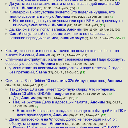
Да уж, странная статистика, а много ли вы людей видели с MX
Linux
,
Аноним
(33), 00:31 , 15-Апр-25, (35)
+1
Киллерфича - отсутствие systemd Это поделие худшее, что
можно встретить в линук
,
Аноним
(46), 10:28 , 15-Апр-25, (48)
+1
Но, не оно одно, тут уже упоминали про eBPM и т д почему то
игнорируемые всеми
,
Аноним
(69), 01:07 , 18-Апр-25, (
71
)
да, как он в топы попал загадка
,
Аноним
(50), 11:00 , 15-Апр-25, (50)
Самый популярный по просмотрам, никто не пользовался,
название периодически мел
,
анонимомус
(?), 16:54 , 15-Апр-25, (
55
)
+1
Кстати, из новости в новость - качество скриншотов mx linux - на
высоте Им сами
,
Аноним
(9), 17:41 , 14-Апр-25, (11)
Отличный дистрибутив, жаль нет серверной версии Надо форкнуть,
серверную версию
,
Аноним
(12), 17:43 , 14-Апр-25, (12)
у меня стоит на нескольких виртуалках и паре железок, 2 года -
без претензий
,
Sasha
(??), 04:47 , 14-Окт-25, (
78
)
Осилят на базе Debian 13 выкатить 32х битную, надеюсь
,
Аноним
(59), 18:10 , 14-Апр-25, (22)
+1
Так дебиан 13 и сам имеет 32-битную сборку Что интересно,
Debian 13 x86 с GNOME
,
eugener
(ok), 20:27 , 14-Апр-25, (27)
+2
Да
,
Аноним
(30), 20:45 , 14-Апр-25, (30)
+1
Нет, не быстрее Дело в адресации памяти
,
Аноним
(38), 04:37 ,
15-Апр-25, (39)
+1
Быстрее Но, в зав-ти от задачи но чаще это быстрей и от ПК и
даже производител
,
Аноним
(69), 01:17 , 18-Апр-25, (
73
)
Да вотиртересно, я на Windows, долго не переходил на 64 bit
сборку, мне прям жал
,
Аноним
(33), 00:35 , 15-Апр-25, (36)
–1
Просто 32 битная система не умеет в больше чем 4GiB ОЗУ
,