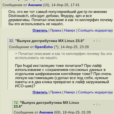
Сообщение от
Аноним
(10), 14-Апр-25, 17:41
Ого, это же тот самый популярнейший дистр по мнению
Distrowatch, обходит дебиан, Федору, арч и все
деривативы. Почитал описание и как то киллерфич почему
бы его использовать не нашёл.
Ответить
|
Правка
|
Наверх
|
Cообщить модератору
32.
"Выпуск дистрибутива MX Linux 23.6"
+
–
/
Сообщение от
OpenEcho
(?), 14-Апр-25, 23:28
> Почитал описание и как то киллерфич почему бы его
использовать не нашёл.
Про frugal инсталяцию тоже почитали? Про лайф
изпользование с сохранением сессионых данных в
отдельном шифрованном контейнере тоже? Про очень
легкую кастомизацию (сделал все под себя, нужные
пакеты и в два клика превратил в лайф загружаемый
ИСО-шик)?
Ответить
|
Правка
|
Наверх
|
Cообщить модератору
72
.
"Выпуск дистрибутива MX Linux
+
–
/
23.6"
Сообщение от
Аноним
(69), 18-Апр-25, 01:09