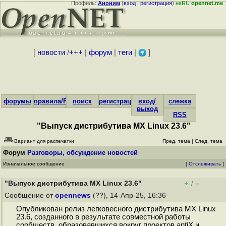
Профиль:
Аноним
(
вход
|
регистрация
)
неRU
opennet.me
[
новости
/
+++
|
форум
|
теги
|
]
форумы
правила/FAQ
поиск
регистрация
вход/
слежка
выход
RSS
"Выпуск дистрибутива MX Linux 23.6"
Вариант для распечатки
Пред. тема
|
След. тема
Форум
Разговоры, обсуждение новостей
Изначальное сообщение
[
Отслеживать
]
"Выпуск дистрибутива MX Linux 23.6"
+
–
/
Сообщение от
opennews
(??), 14-Апр-25, 16:36
Опубликован релиз легковесного дистрибутива MX Linux
23.6, созданного в результате совместной работы
сообществ, образовавшихся вокруг проектов antiX и