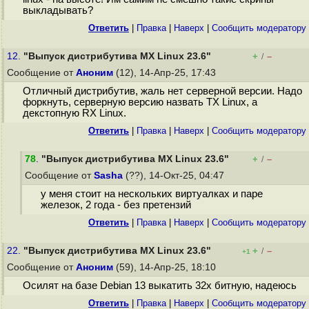
выкладывать?
Ответить
|
Правка
|
Наверх
|
Cообщить модератору
12.
"Выпуск дистрибутива MX Linux 23.6"
+
–
/
Сообщение от
Аноним
(12), 14-Апр-25, 17:43
Отличный дистрибутив, жаль нет серверной версии. Надо
форкнуть, серверную версию назвать TX Linux, а
декстопную RX Linux.
Ответить
|
Правка
|
Наверх
|
Cообщить модератору
78
.
"Выпуск дистрибутива MX Linux 23.6"
+
–
/
Сообщение от
Sasha
(??), 14-Окт-25, 04:47
у меня стоит на нескольких виртуалках и паре
железок, 2 года - без претензий
Ответить
|
Правка
|
Наверх
|
Cообщить модератору
22.
"Выпуск дистрибутива MX Linux 23.6"
+
–
/
+1
Сообщение от
Аноним
(59), 14-Апр-25, 18:10
Осилят на базе Debian 13 выкатить 32х битную, надеюсь
Ответить
|
Правка
|
Наверх
|
Cообщить модератору