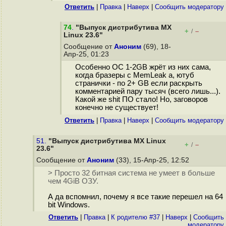
Ответить
|
Правка
|
Наверх
|
Cообщить модератору
74
.
"Выпуск дистрибутива MX
+
–
/
Linux 23.6"
Сообщение от
Аноним
(69), 18-
Апр-25, 01:23
Особенно ОС 1-2GB жрёт из них сама,
когда бразеры с MemLeak а, ютуб
странички - по 2+ GB если раскрыть
комментарией пару тысяч (всего лишь...).
Какой же shit ПО стало! Но, заговоров
конечно не существует!
Ответить
|
Правка
|
Наверх
|
Cообщить модератору
51.
"Выпуск дистрибутива MX Linux
+
–
/
23.6"
Сообщение от
Аноним
(33), 15-Апр-25, 12:52
> Просто 32 битная система не умеет в больше
чем 4GiB ОЗУ.
А да вспомнил, почему я все такие перешел на 64
bit Windows.
Ответить
|
Правка
|
К родителю #37
|
Наверх
|
Cообщить
модератору