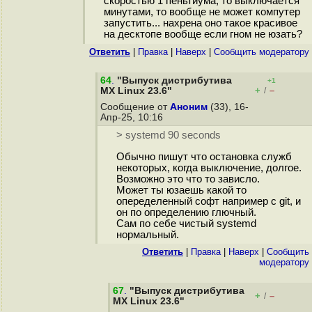
скоростью 1 пеньтиума, то выключается
минутами, то вообще не может компутер
запустить... нахрена оно такое красивое
на десктопе вообще если гном не юзать?
Ответить
|
Правка
|
Наверх
|
Cообщить модератору
64
.
"Выпуск дистрибутива
+1
+
–
MX Linux 23.6"
/
Сообщение от
Аноним
(33), 16-
Апр-25, 10:16
> systemd 90 seconds
Обычно пишут что остановка служб
некоторых, когда выключение, долгое.
Возможно это что то зависло.
Может ты юзаешь какой то
опеределенный софт например с git, и
он по определению глючный.
Сам по себе чистый systemd
нормальный.
Ответить
|
Правка
|
Наверх
|
Cообщить
модератору
67
.
"Выпуск дистрибутива
+
–
/
MX Linux 23.6"