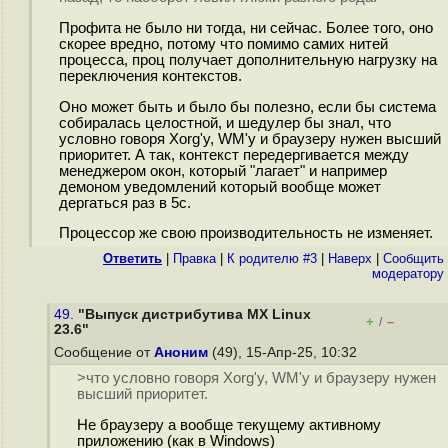
Профита не было ни тогда, ни сейчас. Более того, оно
скорее вредно, потому что помимо самих нитей
процесса, проц получает дополнительную нагрузку на
переключения контекстов.
Оно может быть и было бы полезно, если бы система
собиралась целостной, и шедулер бы знал, что
условно говоря Xorg'у, WM'у и браузеру нужен высший
приоритет. А так, контекст передергивается между
менеджером окон, который "лагает" и например
демоном уведомлений который вообще может
дергаться раз в 5с.
Процессор же свою производительность не изменяет.
Ответить
|
Правка
|
К родителю #3
|
Наверх
|
Cообщить
модератору
49.
"Выпуск дистрибутива MX Linux
+
–
/
23.6"
Сообщение от
Аноним
(49), 15-Апр-25, 10:32
>что условно говоря Xorg'у, WM'у и браузеру нужен
высший приоритет.
Не браузеру а вообще текущему активному
приложению (как в Windows)