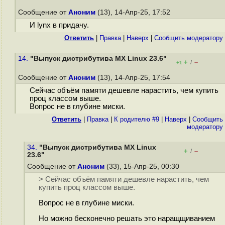
Сообщение от
Аноним
(13), 14-Апр-25, 17:52
И lynx в придачу.
Ответить
|
Правка
|
Наверх
|
Cообщить модератору
14.
"Выпуск дистрибутива MX Linux 23.6"
+
–
/
+1
Сообщение от
Аноним
(13), 14-Апр-25, 17:54
Сейчас объём памяти дешевле нарастить, чем купить
проц классом выше.
Вопрос не в глубине миски.
Ответить
|
Правка
|
К родителю #9
|
Наверх
|
Cообщить
модератору
34.
"Выпуск дистрибутива MX Linux
+
–
/
23.6"
Сообщение от
Аноним
(33), 15-Апр-25, 00:30
> Сейчас объём памяти дешевле нарастить, чем
купить проц классом выше.
Вопрос не в глубине миски.
Но можно бесконечно решать это наращщиванием