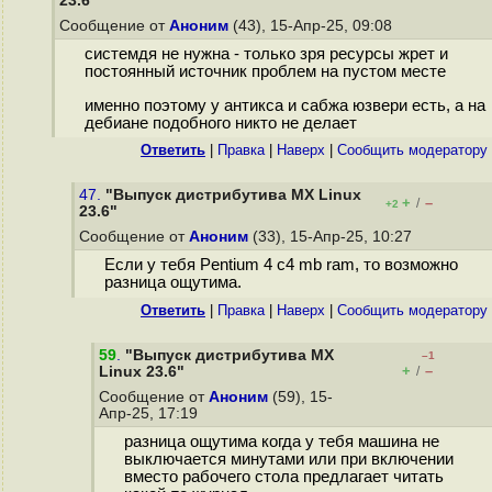
23.6"
Сообщение от
Аноним
(43), 15-Апр-25, 09:08
системдя не нужна - только зря ресурсы жрет и
постоянный источник проблем на пустом месте
именно поэтому у антикса и сабжа юзвери есть, а на
дебиане подобного никто не делает
Ответить
|
Правка
|
Наверх
|
Cообщить модератору
47.
"Выпуск дистрибутива MX Linux
+
–
/
+2
23.6"
Сообщение от
Аноним
(33), 15-Апр-25, 10:27
Если у тебя Pentium 4 с4 mb ram, то возможно
разница ощутима.
Ответить
|
Правка
|
Наверх
|
Cообщить модератору
59
.
"Выпуск дистрибутива MX
–1
+
–
Linux 23.6"
/
Сообщение от
Аноним
(59), 15-
Апр-25, 17:19
разница ощутима когда у тебя машина не
выключается минутами или при включении
вместо рабочего стола предлагает читать