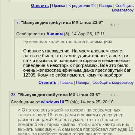
Ответить
|
Правка
|
К родителю #3
|
Наверх
|
Cообщить
модератору
7.
"Выпуск дистрибутива MX Linux 23.6"
+
–
/
Сообщение от
Аноним
(3), 14-Апр-25, 17:11
>уменьшал количество лагов в анимациях
Спорное утверждение. На моем древнем компе
лагов не было, что самое удивительное, а все эти
патчи вызывали рандомные фризы и невменяемое
поведение в некоторых программах. Все это было
очень железоспецифичным, даже пресловутый баг
12309. Кому-то сабж помогал, кому-то наоборот.
Ответить
|
Правка
|
Наверх
|
Cообщить модератору
23.
"Выпуск дистрибутива MX Linux 23.6"
+
–
/
Сообщение от
windows10
(ok), 14-Апр-25, 20:10
> От этого есть какой-то профит на современных
тачках с овер 16 гигов рамы и всякими суперпупер
райзен процами? Всегда думал, что это больше
помогало на старых компах, чтобы хоть как-то из них
выжать максимум. А сам когда попробовал лет эдак 10
назад, то наоборот ловил глюки разного рода.