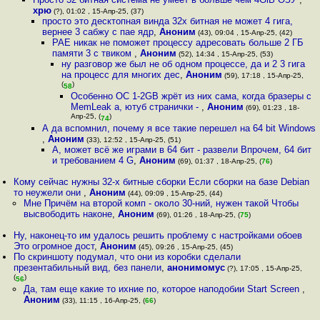
хрю
(?), 01:02 , 15-Апр-25, (37)
просто это десктопная винда 32х битная не может 4 гига,
вернее 3 сабжу с пае ядр
,
Аноним
(43), 09:04 , 15-Апр-25, (42)
PAE никак не поможет процессу адресовать больше 2 ГБ
памяти 3 с твиком
,
Аноним
(52), 14:34 , 15-Апр-25, (53)
ну разговор же был не об одном процессе, да и 2 3 гига
на процесс для многих дес
,
Аноним
(59), 17:18 , 15-Апр-25,
(
)
58
Особенно ОС 1-2GB жрёт из них сама, когда бразеры с
MemLeak а, ютуб странички -
,
Аноним
(69), 01:23 , 18-
Апр-25, (
)
74
А да вспомнил, почему я все такие перешел на 64 bit Windows
,
Аноним
(33), 12:52 , 15-Апр-25, (51)
А, может всё же играми в 64 бит - развели Впрочем, 64 бит
и требованием 4 G
,
Аноним
(69), 01:37 , 18-Апр-25, (
76
)
Кому сейчас нужны 32-х битные сборки Если сборки на базе Debian
то неужели они
,
Аноним
(44), 09:09 , 15-Апр-25, (44)
Мне Причём на второй комп - около 30-ний, нужен такой Чтобы
высвободить наконе
,
Аноним
(69), 01:26 , 18-Апр-25, (
75
)
Ну, наконец-то им удалось решить проблему с настройками обоев
Это огромное дост
,
Аноним
(45), 09:26 , 15-Апр-25, (45)
По скриншоту подумал, что они из коробки сделали
презентабильный вид, без панели
,
анонимомус
(?), 17:05 , 15-Апр-25,
(
)
56
Да, там еще какие то ихние по, которое наподобии Start Screen
,
Аноним
(33), 11:15 , 16-Апр-25, (
66
)