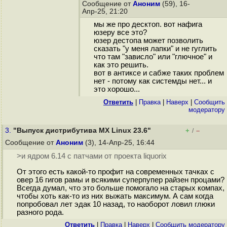
Сообщение от
Аноним
(59), 16-
Апр-25, 21:20
мы же про десктоп. вот нафига
юзеру все это?
юзер дестопа может позволить
сказать "у меня лапки" и не гуглить
что там "зависло" или "глючное" и
как это решить.
вот в антиксе и сабже таких проблем
нет - потому как системды нет... и
это хорошо...
Ответить
|
Правка
|
Наверх
|
Cообщить
модератору
3.
"Выпуск дистрибутива MX Linux 23.6"
+
–
/
Сообщение от
Аноним
(3), 14-Апр-25, 16:44
>и ядром 6.14 c патчами от проекта liquorix
От этого есть какой-то профит на современных тачках с
овер 16 гигов рамы и всякими суперпупер райзен процами?
Всегда думал, что это больше помогало на старых компах,
чтобы хоть как-то из них выжать максимум. А сам когда
попробовал лет эдак 10 назад, то наоборот ловил глюки
разного рода.
Ответить
|
Правка
|
Наверх
|
Cообщить модератору