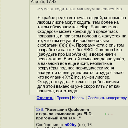
Апр-25, 17:42
> умеют кодить как минимум на emacs lisp
Я крайне редко встречаю людей, которые на
любом лиспе могут кодить, тем более на
таком обскурном как elisp. Большинство
«кодеров» может конфиг для spacemacs
поправить, и при этом половина жалуется на
то, что там не yaml и вообще «гыыы
скобатьки )))))))))». Программиста с опытом
разработки на хотя бы SBCL Common Lisp
(забудьте про LispWorks) и вовсе найти
невозможно. Я из той компании давно ушёл,
а вакансия всё ещё висит, неопытные
рекрутёры под неё периодически меня
находят и очень удивляются откуда я знаю
что компании XYZ inc. нужен лиспер.
Откуда-откуда... Я текст с требованиями
для этой вакансии уже скоро пять лет как
написал, вот откуда.
Ответить
|
Правка
|
Наверх
|
Cообщить модератору
126.
"Компания Qualcomm
открыла компоновщик ELD,
+
–
/
пригодный для зам..."
Сообщение от
n00by
(ok), 16-