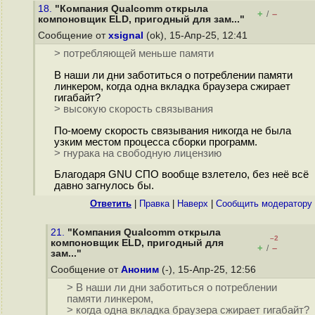
18.
"Компания Qualcomm открыла
+
–
/
компоновщик ELD, пригодный для зам..."
Сообщение от
xsignal
(ok), 15-Апр-25, 12:41
> потребляющей меньше памяти
В наши ли дни заботиться о потреблении памяти
линкером, когда одна вкладка браузера сжирает
гигабайт?
> высокую скорость связывания
По-моему скорость связывания никогда не была
узким местом процесса сборки программ.
> гнурака на свободную лицензию
Благодаря GNU СПО вообще взлетело, без неё всё
давно загнулось бы.
Ответить
|
Правка
|
Наверх
|
Cообщить модератору
21.
"Компания Qualcomm открыла
–2
компоновщик ELD, пригодный для
+
–
/
зам..."
Сообщение от
Аноним
(-), 15-Апр-25, 12:56
> В наши ли дни заботиться о потреблении
памяти линкером,
> когда одна вкладка браузера сжирает гигабайт?