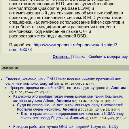
проектов компоновщик ELD, используемый в наборе
компиляторов Qualcomm (на базе LLVM) и
оптимизированный для связывания объектных файлов в
проектах для встраиваемых систем. В ELD учтена такая
специфика, как активное использование linker-скриптов и
потребность в модификации и расширении процесса
компоновки. Код написан на языке C++ и
распространяется под лицензией BSD...
Подробнее:
https://www.opennet.ru/opennews/art.shtml?
num=63073
Ответить
|
Правка
|
Cообщить модератору
Оглавление
Спасибо, конечно, но к GNU Linker вообще никаких претензий нет,
отличный компоно
,
xsignal
(ok), 11:46 , 15-Апр-25, (1)
+6
Проприетарщики не любят GPL, вот и плодят сущности
,
Аноним
(2), 11:50 , 15-Апр-25, (2)
+11
Квалкомм это вообще такая очень милая компания Компания,
которая скупила Athero
,
Аноним
(45), 14:34 , 15-Апр-25, (45)
+17
Судя по описанию, не лет, а как минимум пару тысячелетий
Костыли очень неохотно
,
Аноним
(89), 17:20 , 15-Апр-25, (89)
+3
Кто-то практиковал кодирование сигнала как в CDMA пару
тысяч лет назад Ящеры, и
,
Аноним
(-), 21:23 , 15-Апр-25, (118)
–1
Которые работают лучше GNUтых поделий Такую вот ELDу