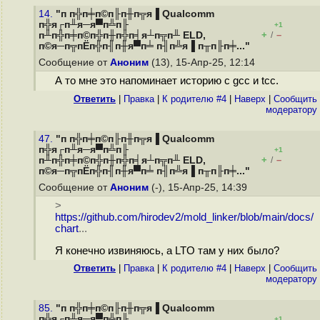
14.
"п п╬п╪п©п╟п╫п╦я▐ Qualcomm
п╬я┌п╨я─я▀п╩п╟
+1
+
–
п╨п╬п╪п©п╬п╫п╬п╡я┴п╦п╨ ELD,
/
п©я─п╦пЁп╬п╢п╫я▀п╧ п╢п╩я▐ п╥п╟п╪..."
Сообщение от
Аноним
(13), 15-Апр-25, 12:14
А то мне это напоминает историю с gcc и tcc.
Ответить
|
Правка
|
К родителю #4
|
Наверх
|
Cообщить
модератору
47.
"п п╬п╪п©п╟п╫п╦я▐ Qualcomm
п╬я┌п╨я─я▀п╩п╟
+1
+
–
п╨п╬п╪п©п╬п╫п╬п╡я┴п╦п╨ ELD,
/
п©я─п╦пЁп╬п╢п╫я▀п╧ п╢п╩я▐ п╥п╟п╪..."
Сообщение от
Аноним
(-), 15-Апр-25, 14:39
>
https://github.com/hirodev2/mold_linker/blob/main/docs/
chart
...
Я конечно извиняюсь, а LTO там у них было?
Ответить
|
Правка
|
К родителю #4
|
Наверх
|
Cообщить
модератору
85.
"п п╬п╪п©п╟п╫п╦я▐ Qualcomm
п╬я┌п╨я─я▀п╩п╟
+1