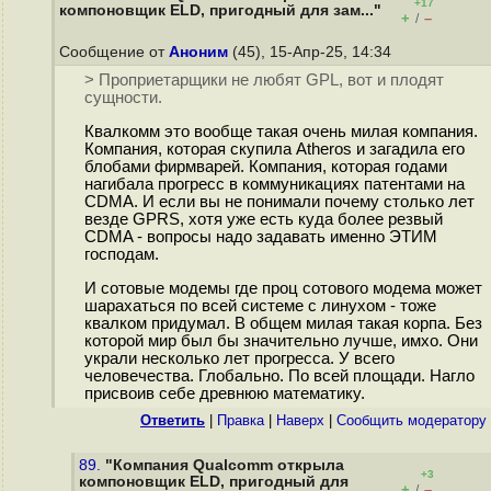
+17
компоновщик ELD, пригодный для зам..."
+
–
/
Сообщение от
Аноним
(45), 15-Апр-25, 14:34
> Проприетарщики не любят GPL, вот и плодят
сущности.
Квалкомм это вообще такая очень милая компания.
Компания, которая скупила Atheros и загадила его
блобами фирмварей. Компания, которая годами
нагибала прогресс в коммуникациях патентами на
CDMA. И если вы не понимали почему столько лет
везде GPRS, хотя уже есть куда более резвый
CDMA - вопросы надо задавать именно ЭТИМ
господам.
И сотовые модемы где проц сотового модема может
шарахаться по всей системе с линухом - тоже
квалком придумал. В общем милая такая корпа. Без
которой мир был бы значительно лучше, имхо. Они
украли несколько лет прогресса. У всего
человечества. Глобально. По всей площади. Нагло
присвоив себе древнюю математику.
Ответить
|
Правка
|
Наверх
|
Cообщить модератору
89.
"Компания Qualcomm открыла
+3
компоновщик ELD, пригодный для
+
–
/