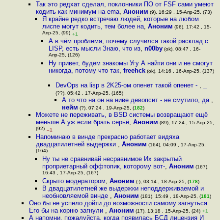
Так это редхат сделал, поклонники ПО от FSF сами умеют
кодить как минимум на ema
,
Аноним
(9), 16:29 , 15-Апр-25, (73)
Я крайне редко встречаю людей, которые на любом
лиспе могут кодить, тем более на
,
Аноним
(96), 17:42 , 15-
Апр-25, (99)
+1
А в чём проблема, почему случился такой расклад с
LISP, есть мысли Знаю, что из
,
n00by
(ok), 08:47 , 16-
Апр-25, (126)
Ну привет, будем знакомы Угу А найти они и не смогут
никогда, потому что так
,
freehck
(ok), 14:16 , 16-Апр-25, (137)
DevOps на lisp в 2K25-ом опенет такой опенет -
,
_
(??), 05:42 , 17-Апр-25, (165)
А то что на он на ниве девопсит - не смутило, да
,
нейм
(?), 07:24 , 19-Апр-25, (
182
)
Можете не переживать, в BSD системы возвращают ещё
меньше А уж если брать серьё
,
Аноним
(89), 17:24 , 15-Апр-25,
(92)
–1
Напоминаю в винде прекрасно работает видяха
двадцатилетней выдержки
,
Аноним
(164), 04:09 , 17-Апр-25,
(164)
Ну ты не сравнивай несравнимое Их закрытый
проприетарный оффтопик, которому вот-
,
Аноним
(167),
16:43 , 17-Апр-25, (167)
Скрыто модератором
,
Аноним
(-), 03:14 , 18-Апр-25, (
178
)
В двадцатилетней же выдержки неподдерживаемой и
необновляемой винде
,
Аноним
(181), 15:49 , 18-Апр-25, (
181
)
Оно бы не успело дойти до возможности самому загнуться
Его бы на корню загнули
,
Аноним
(17), 13:18 , 15-Апр-25, (24)
+1
А напомни, пожалуйста, когда появилась БСД лицензия И