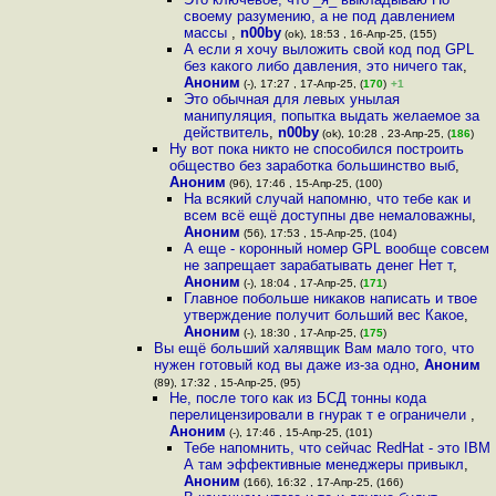
своему разумению, а не под давлением
массы
,
n00by
(ok), 18:53 , 16-Апр-25, (155)
А если я хочу выложить свой код под GPL
без какого либо давления, это ничего так
,
Аноним
(-), 17:27 , 17-Апр-25, (
170
)
+1
Это обычная для левых унылая
манипуляция, попытка выдать желаемое за
действитель
,
n00by
(ok), 10:28 , 23-Апр-25, (
186
)
Ну вот пока никто не способился построить
общество без заработка большинство выб
,
Аноним
(96), 17:46 , 15-Апр-25, (100)
На всякий случай напомню, что тебе как и
всем всё ещё доступны две немаловажны
,
Аноним
(56), 17:53 , 15-Апр-25, (104)
А еще - коронный номер GPL вообще совсем
не запрещает зарабатывать денег Нет т
,
Аноним
(-), 18:04 , 17-Апр-25, (
171
)
Главное побольше никаков написать и твое
утверждение получит больший вес Какое
,
Аноним
(-), 18:30 , 17-Апр-25, (
175
)
Вы ещё больший халявщик Вам мало того, что
нужен готовый код вы даже из-за одно
,
Аноним
(89), 17:32 , 15-Апр-25, (95)
Не, после того как из БСД тонны кода
перелицензировали в гнурак т е ограничели
,
Аноним
(-), 17:46 , 15-Апр-25, (101)
Тебе напомнить, что сейчас RedHat - это IBM
А там эффективные менеджеры привыкл
,
Аноним
(166), 16:32 , 17-Апр-25, (166)