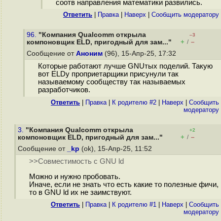
соотв направления математики развились.
Ответить
|
Правка
|
Наверх
|
Cообщить модератору
96.
"Компания Qualcomm открыла
–3
+
–
компоновщик ELD, пригодный для зам..."
/
Сообщение от
Аноним
(96), 15-Апр-25, 17:32
Которые работают лучше GNUтых поделий. Такую
вот ELDу проприетарщики присунули так
называемому сообществу так называемых
разработчиков.
Ответить
|
Правка
|
К родителю #2
|
Наверх
|
Cообщить
модератору
3.
"Компания Qualcomm открыла
+2
+
–
компоновщик ELD, пригодный для зам..."
/
Сообщение от
_kp
(ok), 15-Апр-25, 11:52
>>Совместимость с GNU ld
Можно и нужно пробовать.
Иначе, если не знать что есть какие то полезные фичи,
то в GNU ld их не заимствуют.
Ответить
|
Правка
|
К родителю #1
|
Наверх
|
Cообщить
модератору