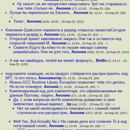
Ну хватит уж им процентики накручивать Зря так стараешься,
они тебе столько не
,
Аноним
(17), 12:42 , 15-Апр-25, (19)
Лучше бы переписали на Хаскель
,
Аноним
(5), 13:21 , 15-Апр-25, (26)
+1
Тонко
,
Аноним
(115), 19:01 , 15-Апр-25, (112)
Компания Qualcomm перевела в разряд открытых проектовСегодня
перевела в разряд о
,
Аноним
(22), 13:00 , 15-Апр-25, (22)
+1
Открытый проект невозможно закрыть Они так и останется под
открытой лицензией М
,
Аноним
(-), 13:04 , 15-Апр-25, (23)
–3
Скажете Будто бы кому-то из гнушек нвюадо самому
разрабатывать Они не для того
,
Аноним
(183), 16:10 , 19-Апр-25, (
183
)
А как же шва6одка, любой же может форкнуть
,
Bottle
(?), 23:17 , 15-
Апр-25, (120)
подскажите знающие, если продукт собираются распространять под
MIT, то его нельз
,
Анониматор
(?), 13:31 , 15-Апр-25, (29)
Можно GCC Runtime Library Exception позволяет тебе это делать
Но если планируе
,
Аноним
(-), 13:40 , 15-Апр-25, (30)
+1
Компилируемый код для компилятора, это обрабатываемые им
данные Поэтому, лиценз
,
Аноним
(17), 13:48 , 15-Апр-25, (32)
Да, с этим вопросов нетНо компилятор добавляет и свои
библиотеки, разные вариант
,
_kp
(ok), 13:51 , 15-Апр-25, (34)
+2
Нет ни какой необходимости линковаться с сишной либой
статически или распростран
,
Аноним
(157), 19:20 , 16-Апр-25, (157)
Well Yes, But Actually No c На самом деле все сложнее Тк в код
получаемый скомп
,
Аноним
(-), 13:59 , 15-Апр-25, (36)
+1