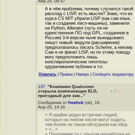
Апр-25, 08:47
А в чём проблема, почему случился такой
расклад с LISP, есть мысли? Знаю, что из
курса CS MIT убрали LISP (как сам язык,
так и создание лисп-машины), заменили
на Python. Alterator (чуть ли не
единственное ПО под GPL, созданное в
России) 3-й версии ныне выкидывают,
пишут новый: модули (расширения)
предполагалось писать Scheme, а некому.
Сам я не фанат LISP, но по этому поводу
могу предположить лишь
конспирологические гипотезы:
одурачивание публики и т.п.
Ответить
|
Правка
|
Наверх
|
Cообщить модератору
137.
"Компания Qualcomm
открыла компоновщик ELD,
+
–
/
пригодный для зам..."
Сообщение от
freehck
(ok), 16-
Апр-25, 14:16
> Я крайне редко встречаю людей,
которые на любом лиспе могут кодить,
тем более на таком обскурном как elisp.
> <...>
> Программиста с опытом разработки на