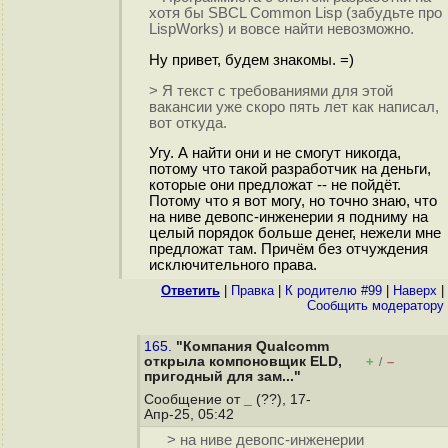
хотя бы SBCL Common Lisp (забудьте про
LispWorks) и вовсе найти невозможно.
Ну привет, будем знакомы. =)
> Я текст с требованиями для этой
вакансии уже скоро пять лет как написал,
вот откуда.
Угу. А найти они и не смогут никогда,
потому что такой разработчик на деньги,
которые они предложат -- не пойдёт.
Потому что я вот могу, но точно знаю, что
на ниве девопс-инженерии я подниму на
целый порядок больше денег, нежели мне
предложат там. Причём без отчуждения
исключительного права.
Ответить
|
Правка
|
К родителю #99
|
Наверх
|
Cообщить модератору
165.
"Компания Qualcomm
открыла компоновщик ELD,
+
–
/
пригодный для зам..."
Сообщение от
_
(??), 17-
Апр-25, 05:42
> на ниве девопс-инженерии