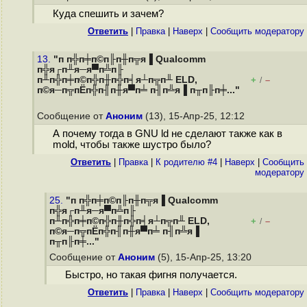
Куда спешить и зачем?
Ответить
|
Правка
|
Наверх
|
Cообщить модератору
13.
"п п╬п╪п©п╟п╫п╦я▐ Qualcomm
п╬я┌п╨я─я▀п╩п╟
п╨п╬п╪п©п╬п╫п╬п╡я┴п╦п╨ ELD,
+
–
/
п©я─п╦пЁп╬п╢п╫я▀п╧ п╢п╩я▐ п╥п╟п╪..."
Сообщение от
Аноним
(13), 15-Апр-25, 12:12
А почему тогда в GNU ld не сделают также как в
mold, чтобы также шустро было?
Ответить
|
Правка
|
К родителю #4
|
Наверх
|
Cообщить
модератору
25.
"п п╬п╪п©п╟п╫п╦я▐ Qualcomm
п╬я┌п╨я─я▀п╩п╟
п╨п╬п╪п©п╬п╫п╬п╡я┴п╦п╨ ELD,
+
–
/
п©я─п╦пЁп╬п╢п╫я▀п╧ п╢п╩я▐
п╥п╟п╪..."
Сообщение от
Аноним
(5), 15-Апр-25, 13:20
Быстро, но такая фигня получается.
Ответить
|
Правка
|
Наверх
|
Cообщить модератору