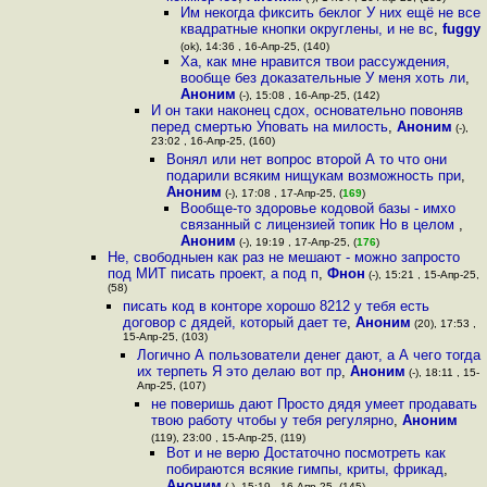
Им некогда фиксить беклог У них ещё не все
квадратные кнопки округлены, и не вс
,
fuggy
(ok), 14:36 , 16-Апр-25, (140)
Ха, как мне нравится твои рассуждения,
вообще без доказательные У меня хоть ли
,
Аноним
(-), 15:08 , 16-Апр-25, (142)
И он таки наконец сдох, основательно повоняв
перед смертью Уповать на милость
,
Аноним
(-),
23:02 , 16-Апр-25, (160)
Вонял или нет вопрос второй А то что они
подарили всяким нищукам возможность при
,
Аноним
(-), 17:08 , 17-Апр-25, (
169
)
Вообще-то здоровье кодовой базы - имхо
связанный с лицензией топик Но в целом
,
Аноним
(-), 19:19 , 17-Апр-25, (
176
)
Не, свободныен как раз не мешают - можно запросто
под МИТ писать проект, а под п
,
Фнон
(-), 15:21 , 15-Апр-25,
(58)
писать код в конторе хорошо 8212 у тебя есть
договор с дядей, который дает те
,
Аноним
(20), 17:53 ,
15-Апр-25, (103)
Логично А пользователи денег дают, а А чего тогда
их терпеть Я это делаю вот пр
,
Аноним
(-), 18:11 , 15-
Апр-25, (107)
не поверишь дают Просто дядя умеет продавать
твою работу чтобы у тебя регулярно
,
Аноним
(119), 23:00 , 15-Апр-25, (119)
Вот и не верю Достаточно посмотреть как
побираются всякие гимпы, криты, фрикад
,
Аноним
(-), 15:19 , 16-Апр-25, (145)