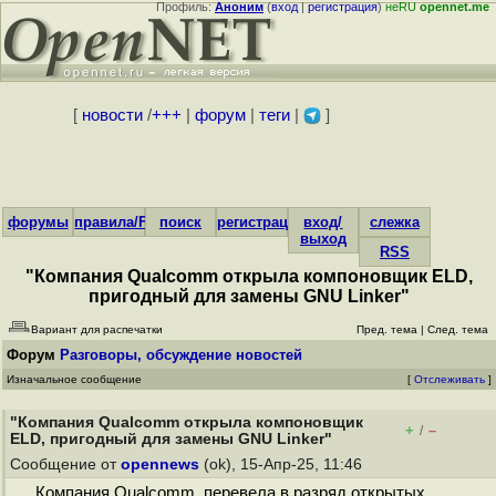
Профиль:
Аноним
(
вход
|
регистрация
)
неRU
opennet.me
[
новости
/
+++
|
форум
|
теги
|
]
форумы
правила/FAQ
поиск
регистрация
вход/
слежка
выход
RSS
"Компания Qualcomm открыла компоновщик ELD,
пригодный для замены GNU Linker"
Вариант для распечатки
Пред. тема
|
След. тема
Форум
Разговоры, обсуждение новостей
Изначальное сообщение
[
Отслеживать
]
"Компания Qualcomm открыла компоновщик
+
–
/
ELD, пригодный для замены GNU Linker"
Сообщение от
opennews
(ok), 15-Апр-25, 11:46
Компания Qualcomm перевела в разряд открытых