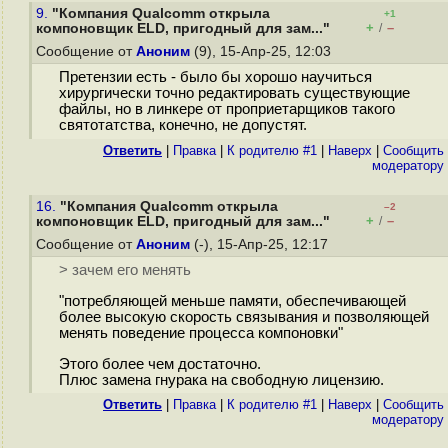
9.
"Компания Qualcomm открыла
+1
+
–
компоновщик ELD, пригодный для зам..."
/
Сообщение от
Аноним
(9), 15-Апр-25, 12:03
Претензии есть - было бы хорошо научиться
хирургически точно редактировать существующие
файлы, но в линкере от проприетарщиков такого
святотатства, конечно, не допустят.
Ответить
|
Правка
|
К родителю #1
|
Наверх
|
Cообщить
модератору
16.
"Компания Qualcomm открыла
–2
+
–
компоновщик ELD, пригодный для зам..."
/
Сообщение от
Аноним
(-), 15-Апр-25, 12:17
> зачем его менять
"потребляющей меньше памяти, обеспечивающей
более высокую скорость связывания и позволяющей
менять поведение процесса компоновки"
Этого более чем достаточно.
Плюс замена гнурака на свободную лицензию.
Ответить
|
Правка
|
К родителю #1
|
Наверх
|
Cообщить
модератору