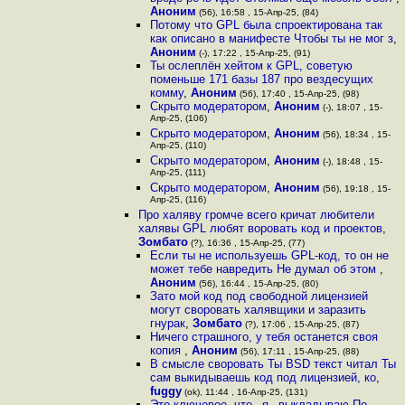
Аноним
(56), 16:58 , 15-Апр-25, (84)
Потому что GPL была спроектирована так
как описано в манифесте Чтобы ты не мог з
,
Аноним
(-), 17:22 , 15-Апр-25, (91)
Ты ослеплён хейтом к GPL, советую
поменьше 171 базы 187 про вездесущих
комму
,
Аноним
(56), 17:40 , 15-Апр-25, (98)
Скрыто модератором
,
Аноним
(-), 18:07 , 15-
Апр-25, (106)
Скрыто модератором
,
Аноним
(56), 18:34 , 15-
Апр-25, (110)
Скрыто модератором
,
Аноним
(-), 18:48 , 15-
Апр-25, (111)
Скрыто модератором
,
Аноним
(56), 19:18 , 15-
Апр-25, (116)
Про халяву громче всего кричат любители
халявы GPL любят воровать код и проектов
,
Зомбато
(?), 16:36 , 15-Апр-25, (77)
Если ты не используешь GPL-код, то он не
может тебе навредить Не думал об этом
,
Аноним
(56), 16:44 , 15-Апр-25, (80)
Зато мой код под свободной лицензией
могут своровать халявщики и заразить
гнурак
,
Зомбато
(?), 17:06 , 15-Апр-25, (87)
Ничего страшного, у тебя останется своя
копия
,
Аноним
(56), 17:11 , 15-Апр-25, (88)
В смысле своровать Ты BSD текст читал Ты
сам выкидываешь код под лицензией, ко
,
fuggy
(ok), 11:44 , 16-Апр-25, (131)
Это ключевое, что _я_ выкладываю По