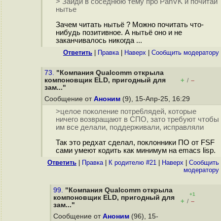
> Зайди в соседнюю тему про PanVK и почитай
нытье
Зачем читать нытьё ? Можно почитать что-
нибудь позитивное. А нытьё оно и не
заканчивалось никогда ...
Ответить
|
Правка
|
Наверх
|
Cообщить модератору
73.
"Компания Qualcomm открыла
компоновщик ELD, пригодный для
+
–
/
зам..."
Сообщение от
Аноним
(9), 15-Апр-25, 16:29
>целое поколение потpe6лядей, которые
ничего возвращают в СПО, зато требуют чтобы
им все делали, поддерживали, исправляли
Так это редхат сделал, поклонники ПО от FSF
сами умеют кодить как минимум на emacs lisp.
Ответить
|
Правка
|
К родителю #21
|
Наверх
|
Cообщить
модератору
99.
"Компания Qualcomm открыла
+1
компоновщик ELD, пригодный для
+
–
/
зам..."
Сообщение от
Аноним
(96), 15-