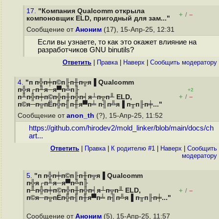
17.
"Компания Qualcomm открыла
+
–
/
компоновщик ELD, пригодный для зам..."
Сообщение от
Аноним
(17), 15-Апр-25, 12:31
Если вы узнаете, то как это окажет влияние на
разработчиков GNU binutils?
Ответить
|
Правка
|
Наверх
|
Cообщить модератору
4.
"п п╬п╪п©п╟п╫п╦я▐ Qualcomm
п╬я┌п╨я─я▀п╩п╟
+2
+
–
п╨п╬п╪п©п╬п╫п╬п╡я┴п╦п╨ ELD,
/
п©я─п╦пЁп╬п╢п╫я▀п╧ п╢п╩я▐ п╥п╟п╪..."
Сообщение от
anon_th
(?), 15-Апр-25, 11:52
https://github.com/hirodev2/mold_linker/blob/main/docs/ch
art...
Ответить
|
Правка
|
К родителю #1
|
Наверх
|
Cообщить
модератору
5.
"п п╬п╪п©п╟п╫п╦я▐ Qualcomm
п╬я┌п╨я─я▀п╩п╟
п╨п╬п╪п©п╬п╫п╬п╡я┴п╦п╨ ELD,
+
–
/
п©я─п╦пЁп╬п╢п╫я▀п╧ п╢п╩я▐ п╥п╟п╪..."
Сообщение от
Аноним
(5), 15-Апр-25, 11:57