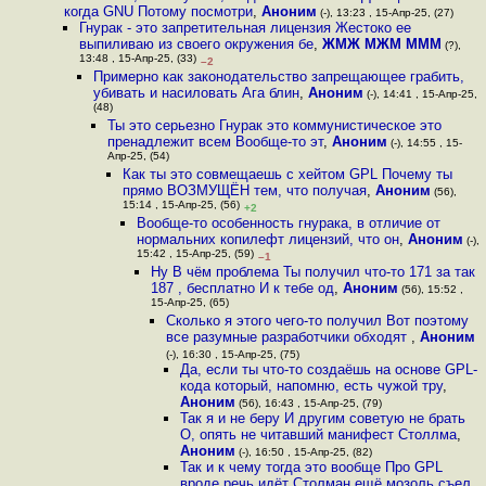
когда GNU Потому посмотри
,
Аноним
(-), 13:23 , 15-Апр-25, (27)
Гнурак - это запретительная лицензия Жестоко ее
выпиливаю из своего окружения бе
,
ЖМЖ МЖМ МММ
(?),
13:48 , 15-Апр-25, (33)
–2
Примерно как законодательство запрещающее грабить,
убивать и насиловать Ага блин
,
Аноним
(-), 14:41 , 15-Апр-25,
(48)
Ты это серьезно Гнурак это коммунистическое это
пренадлежит всем Вообще-то эт
,
Аноним
(-), 14:55 , 15-
Апр-25, (54)
Как ты это совмещаешь с хейтом GPL Почему ты
прямо ВОЗМУЩЁН тем, что получая
,
Аноним
(56),
15:14 , 15-Апр-25, (56)
+2
Вообще-то особенность гнурака, в отличие от
нормальних копилефт лицензий, что он
,
Аноним
(-),
15:42 , 15-Апр-25, (59)
–1
Ну В чём проблема Ты получил что-то 171 за так
187 , бесплатно И к тебе од
,
Аноним
(56), 15:52 ,
15-Апр-25, (65)
Сколько я этого чего-то получил Вот поэтому
все разумные разработчики обходят
,
Аноним
(-), 16:30 , 15-Апр-25, (75)
Да, если ты что-то создаёшь на основе GPL-
кода который, напомню, есть чужой тру
,
Аноним
(56), 16:43 , 15-Апр-25, (79)
Так я и не беру И другим советую не брать
О, опять не читавший манифест Столлма
,
Аноним
(-), 16:50 , 15-Апр-25, (82)
Так и к чему тогда это вообще Про GPL
вроде речь идёт Столман ещё мозоль съел
,