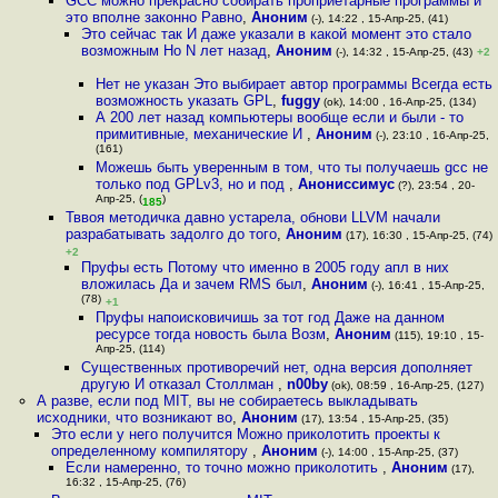
GCC можно прекрасно собирать проприетарные программы и
это вполне законно Равно
,
Аноним
(-), 14:22 , 15-Апр-25, (41)
Это сейчас так И даже указали в какой момент это стало
возможным Но N лет назад
,
Аноним
(-), 14:32 , 15-Апр-25, (43)
+2
Нет не указан Это выбирает автор программы Всегда есть
возможность указать GPL
,
fuggy
(ok), 14:00 , 16-Апр-25, (134)
А 200 лет назад компьютеры вообще если и были - то
примитивные, механические И
,
Аноним
(-), 23:10 , 16-Апр-25,
(161)
Можешь быть уверенным в том, что ты получаешь gcc не
только под GPLv3, но и под
,
Анониссимус
(?), 23:54 , 20-
Апр-25, (
)
185
Тввоя методичка давно устарела, обнови LLVM начали
разрабатывать задолго до того
,
Аноним
(17), 16:30 , 15-Апр-25, (74)
+2
Пруфы есть Потому что именно в 2005 году апл в них
вложилась Да и зачем RMS был
,
Аноним
(-), 16:41 , 15-Апр-25,
(78)
+1
Пруфы напоисковичишь за тот год Даже на данном
ресурсе тогда новость была Возм
,
Аноним
(115), 19:10 , 15-
Апр-25, (114)
Существенных противоречий нет, одна версия дополняет
другую И отказал Столлман
,
n00by
(ok), 08:59 , 16-Апр-25, (127)
А разве, если под MIT, вы не собираетесь выкладывать
исходники, что возникают во
,
Аноним
(17), 13:54 , 15-Апр-25, (35)
Это если у него получится Можно приколотить проекты к
определенному компилятору
,
Аноним
(-), 14:00 , 15-Апр-25, (37)
Если намеренно, то точно можно приколотить
,
Аноним
(17),
16:32 , 15-Апр-25, (76)