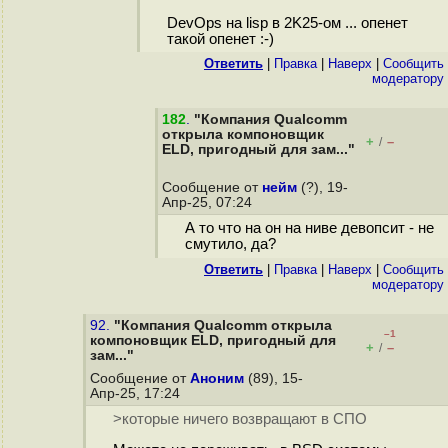
DevOps на lisp в 2K25-ом ... опенет
такой опенет :-)
Ответить
|
Правка
|
Наверх
|
Cообщить
модератору
182
.
"Компания Qualcomm
открыла компоновщик
+
–
/
ELD, пригодный для зам..."
Сообщение от
нейм
(?), 19-
Апр-25, 07:24
А то что на он на ниве девопсит - не
смутило, да?
Ответить
|
Правка
|
Наверх
|
Cообщить
модератору
92.
"Компания Qualcomm открыла
–1
компоновщик ELD, пригодный для
+
–
/
зам..."
Сообщение от
Аноним
(89), 15-
Апр-25, 17:24
>которые ничего возвращают в СПО