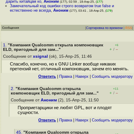
дарить китайцам ко
,
Аноним
(177), 02:59 , 18-Апр-25, (
177
)
Замечательный код ошибки строго возвратом true false и
естественно не всегда
,
Аноним
(177), 03:41 , 18-Апр-25, (
179
)
Сообщения
[
Сортировка по времени
|
RSS
]
1.
"Компания Qualcomm открыла компоновщик
+6
+
–
ELD, пригодный для зам..."
/
Сообщение от
xsignal
(ok), 15-Апр-25, 11:46
Спасибо, конечно, но к GNU Linker вообще никаких
претензий нет, отличный компоновщик, зачем его менять.
Ответить
|
Правка
|
Наверх
|
Cообщить модератору
2.
"Компания Qualcomm открыла
+11
+
–
компоновщик ELD, пригодный для зам..."
/
Сообщение от
Аноним
(2), 15-Апр-25, 11:50
Проприетарщики не любят GPL, вот и плодят
сущности.
Ответить
|
Правка
|
Наверх
|
Cообщить модератору
45.
"Компания Qualcomm открыла