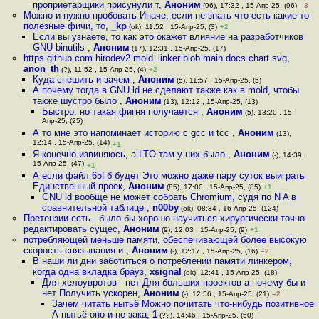
проприетарщики присунули т
,
Аноним
(96), 17:32 , 15-Апр-25, (96)
–3
Можно и нужно пробовать Иначе, если не знать что есть какие то
полезные фичи, то
,
_kp
(ok), 11:52 , 15-Апр-25, (3)
+2
Если вы узнаете, то как это окажет влияние на разработчиков
GNU binutils
,
Аноним
(17), 12:31 , 15-Апр-25, (17)
https github com hirodev2 mold_linker blob main docs chart svg
,
anon_th
(?), 11:52 , 15-Апр-25, (4)
+2
Куда спешить и зачем
,
Аноним
(5), 11:57 , 15-Апр-25, (5)
А почему тогда в GNU ld не сделают также как в mold, чтобы
также шустро было
,
Аноним
(13), 12:12 , 15-Апр-25, (13)
Быстро, но такая фигня получается
,
Аноним
(5), 13:20 , 15-
Апр-25, (25)
А то мне это напоминает историю с gcc и tcc
,
Аноним
(13),
12:14 , 15-Апр-25, (14)
+1
Я конечно извиняюсь, а LTO там у них было
,
Аноним
(-), 14:39 ,
15-Апр-25, (47)
+1
А если файл 65Гб будет Это можно даже пару суток выиграть
Единственный проек
,
Аноним
(85), 17:00 , 15-Апр-25, (85)
+1
GNU ld вообще не может собрать Chromium, судя по N A в
сравнительной таблице
,
n00by
(ok), 08:34 , 16-Апр-25, (124)
Претензии есть - было бы хорошо научиться хирургически точно
редактировать сущес
,
Аноним
(9), 12:03 , 15-Апр-25, (9)
+1
потребляющей меньше памяти, обеспечивающей более высокую
скорость связывания и
,
Аноним
(-), 12:17 , 15-Апр-25, (16)
–2
В наши ли дни заботиться о потреблении памяти линкером,
когда одна вкладка брауз
,
xsignal
(ok), 12:41 , 15-Апр-25, (18)
Для хелоувротов - нет Для больших проектов а почему бы и
нет Получить ускорен
,
Аноним
(-), 12:56 , 15-Апр-25, (21)
–2
Зачем читать нытьё Можно почитать что-нибудь позитивное
А нытьё оно и не зака
,
1
(??), 14:46 , 15-Апр-25, (50)