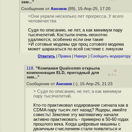
зам..."
Сообщение от
Аноним
(89), 15-Апр-25, 17:20
>Они украли несколько лет прогресса. У всего
человечества
Судя по описанию, не лет, а как минимум пару
тысячелетий. Костыли очень неохотно
удаляются, особенно если они такие
>И сотовые модемы где проц сотового модема
может шарахаться по всей системе с линухом
Ответить
|
Правка
|
Наверх
|
Cообщить модератору
118.
"Компания Qualcomm открыла
–1
компоновщик ELD, пригодный для
+
–
/
зам..."
Сообщение от
Аноним
(-), 15-Апр-25, 21:23
> Судя по описанию, не лет, а как минимум
пару тысячелетий.
Кто-то практиковал кодирование сигнала как в
CDMA пару тысяч лет назад? Ящеры, имейте
совесть! Земляне эту математику начали
активно практиковать - примерно в 50-60 годах
прошлого века. Когда цифровые машины с
двоичным счислением стали появляться и