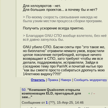
Для хелоувротов - нет.
Для больших проектов... а почему бы и нет?
> По-моему скорость связывания никогда не
была узким местом процесса сборки программ.
Получить ускорение всегда приятно.
> Благодаря GNU СПО вообще взлетело, без неё
всё давно загнулось бы.
GNU убило СПО. Басни секты про "это такое же,
но бизплатно" отравили немало умов, взрастили
целое поколение потpe6лядей, которые ничего
возвращают в СПО, зато требуют чтобы им все
делали, поддерживали, исправляли. Зайди в
соседнюю тему про PanVK и почитай нытье про
"как вы смеете просто собираться дропнуть мою
14летнюю видяху??!!!!"
Ответить
|
Правка
|
Наверх
|
Cообщить модератору
50.
"Компания Qualcomm открыла
компоновщик ELD, пригодный для
+
–
/
зам..."
Сообщение от
1
(??), 15-Апр-25, 14:46