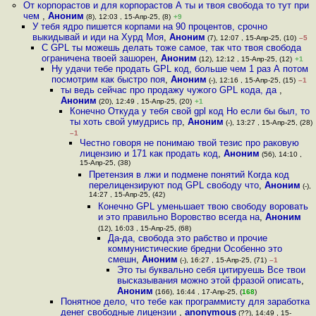
От корпорастов и для корпорастов А ты и твоя свобода то тут при
чем
,
Аноним
(8), 12:03 , 15-Апр-25, (8)
+9
У тебя ядро пишется корпами на 90 процентов, срочно
выкидывай и иди на Хурд Моя
,
Аноним
(7), 12:07 , 15-Апр-25, (10)
–5
С GPL ты можешь делать тоже самое, так что твоя свобода
ограничена твоей зашорен
,
Аноним
(12), 12:12 , 15-Апр-25, (12)
+1
Ну удачи тебе продать GPL код, больше чем 1 раз А потом
посмотрим как быстро поя
,
Аноним
(-), 12:16 , 15-Апр-25, (15)
–1
ты ведь сейчас про продажу чужого GPL кода, да
,
Аноним
(20), 12:49 , 15-Апр-25, (20)
+1
Конечно Откуда у тебя свой gpl код Но если бы был, то
ты хоть свой умудрись пр
,
Аноним
(-), 13:27 , 15-Апр-25, (28)
–1
Честно говоря не понимаю твой тезис про раковую
лицензию и 171 как продать код
,
Аноним
(56), 14:10 ,
15-Апр-25, (38)
Претензия в лжи и подмене понятий Когда код
перелицензируют под GPL свободу что
,
Аноним
(-),
14:27 , 15-Апр-25, (42)
Конечно GPL уменьшает твою свободу воровать
и это правильно Воровство всегда на
,
Аноним
(12), 16:03 , 15-Апр-25, (68)
Да-да, свобода это рабство и прочие
коммунистические бредни Особенно это
смешн
,
Аноним
(-), 16:27 , 15-Апр-25, (71)
–1
Это ты буквально себя цитируешь Все твои
высказывания можно этой фразой описать
,
Аноним
(166), 16:44 , 17-Апр-25, (
168
)
Понятное дело, что тебе как программисту для заработка
денег свободные лицензии
,
anonymous
(??), 14:49 , 15-