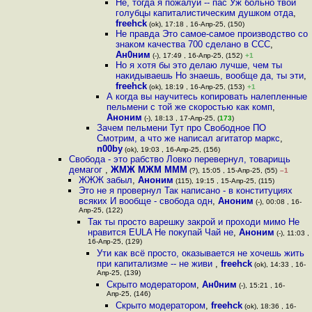
Не, тогда я пожалуй -- пас Уж больно твои
голубцы капиталистическим душком отда
,
freehck
(ok), 17:18 , 16-Апр-25, (150)
Не правда Это самое-самое производство со
знаком качества 700 сделано в ССС
,
Ан0ним
(-), 17:49 , 16-Апр-25, (152)
+1
Но я хотя бы это делаю лучше, чем ты
накидываешь Но знаешь, вообще да, ты эти
,
freehck
(ok), 18:19 , 16-Апр-25, (153)
+1
А когда вы научитесь копировать налепленные
пельмени с той же скоростью как комп
,
Аноним
(-), 18:13 , 17-Апр-25, (
173
)
Зачем пельмени Тут про Свободное ПО
Смотрим, а что же написал агитатор маркс
,
n00by
(ok), 19:03 , 16-Апр-25, (156)
Свобода - это рабство Ловко перевернул, товарищь
демагог
,
ЖМЖ МЖМ МММ
(?), 15:05 , 15-Апр-25, (55)
–1
ЖЖЖ забыл
,
Аноним
(115), 19:15 , 15-Апр-25, (115)
Это не я провернул Так написано - в конституциях
всяких И вообще - свобода одн
,
Аноним
(-), 00:08 , 16-
Апр-25, (122)
Так ты просто варешку закрой и проходи мимо Не
нравится EULA Не покупай Чай не
,
Аноним
(-), 11:03 ,
16-Апр-25, (129)
Ути как всё просто, оказывается не хочешь жить
при капитализме -- не живи
,
freehck
(ok), 14:33 , 16-
Апр-25, (139)
Скрыто модератором
,
Ан0ним
(-), 15:21 , 16-
Апр-25, (146)
Скрыто модератором
,
freehck
(ok), 18:36 , 16-