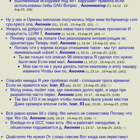
Выложенные исходники под MIT нарушают правила если
использованы либы GNU Вопрос
,
Анониматор
(?), 14:12 , 15-
Апр-25, (39)
Ну у них и Орионы неплохие получились https www techpowerup com
cpu-specs sna
,
Аноним
(31), 13:40 , 15-Апр-25, (31)
–1
Уповать на доброту квалкома известного патентным тролингом И
открытость LLVM Т
,
Аноним
(-), 14:16 , 15-Апр-25, (40)
+2
Почему сразу на лопате Они реализовали интересующие их
архитектуры Теперь люб
,
Аноним
(-), 14:34 , 15-Апр-25, (44)
–1
Потому что у корпов всегда отношение такое - мы тут запилим
минимальный subset т
,
Аноним
(-), 00:11 , 16-Апр-25, (123)
Ты же только что описал 99 опенсорса Я сделал что нужно
было мне Если вам мал
,
Аноним
(-), 15:12 , 16-Апр-25, (143)
Мне как-то не с руки делать патчи квалкому и эплу нашару,
извините Чтобы они по
,
Аноним
(-), 23:14 , 16-Апр-25, (162)
Спасибо нинада Я уже пробовал mold - сплошная трата времени
Если не нравится кон
,
Ivan_83
(ok), 16:52 , 15-Апр-25, (83)
+1
Молд очень любят там, где линковка долго идёт, и надо при
разработке часто перес
,
Аноним
(128), 10:27 , 16-Апр-25, (128)
Так без LTO я не видел чтобы линковка была узким местом
Даже хромиум вполне себе
,
Ivan_83
(ok), 23:00 , 16-Апр-25, (159)
Всё равно кроме lld с clang -flto ничего не совместимо Потому что
при -flto cla
,
Аноним
(108), 18:15 , 15-Апр-25, (108)
+2
Вообще-то в GCC тоже есть -flto и работает наподобие, в
объектники подшивается д
,
Аноним
(-), 23:17 , 16-Апр-25, (163)
+1
Qualcomm Не нужно От слова совсем Вот когда они перестанут