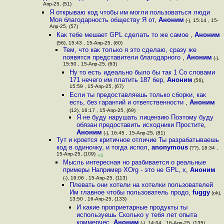
Апр-25, (51)
Я открываю код чтобы им могли пользоваться люди
Моя благодарность обществу Я от
,
Аноним
(-), 15:14 , 15-
Апр-25, (57)
Как тебе мешает GPL сделать то же самое
,
Аноним
(56), 15:43 , 15-Апр-25, (60)
Тем, что как только я это сделаю, сразу же
появятся представители благодарного
,
Аноним
(-),
15:50 , 15-Апр-25, (63)
Ну то есть идеально было бы так 1 Со словами
171 нечего им платить 187 бер
,
Аноним
(56),
15:59 , 15-Апр-25, (67)
Если ты предоставляешь только сборки, как
есть, без гарантий и ответственности
,
Аноним
(12), 16:17 , 15-Апр-25, (69)
Я не буду нарушать лицензию Поэтому буду
обязан предоставить исходники Простите
,
Аноним
(-), 16:45 , 15-Апр-25, (81)
Тут и кроется критичное отличие Ты разрабатываешь
код в одиночку, и тогда испол
,
anonymous
(??), 18:34 ,
15-Апр-25, (109)
+1
Мысль интересная но разбивается о реальные
примеры Например XOrg - это не GPL, х
,
Аноним
(-), 19:06 , 15-Апр-25, (113)
Плевать они хотели на хотелки пользователей
Им главное чтобы пользователь продо
,
fuggy
(ok),
13:50 , 16-Апр-25, (133)
И какие проприетарные продукты ты
используешь Сколько у тебя лет опыта
коммерчес
,
Аноним
(-), 14:04 , 16-Апр-25, (135)