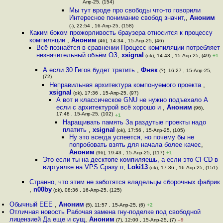
Апр-25, (154)
Мы тут вроде про свободы что-то говорили
Интересное понимание свобод значит,
,
Аноним
(-), 22:54 , 16-Апр-25, (158)
Каким боком прожорливость браузера относится к процессу
компиляции
,
Аноним
(46), 14:34 , 15-Апр-25, (46)
Всё познаётся в сравнении Процесс компиляции потребляет
незначительный объём ОЗ
,
xsignal
(ok), 14:43 , 15-Апр-25, (49)
+1
А если 30 Гигов будет тратить
,
Фняк
(?), 16:27 , 15-Апр-25,
(72)
Неправильная архитектура компонуемого проекта
,
xsignal
(ok), 17:36 , 15-Апр-25, (97)
А вот и классическое GNU не нужно подъехало А
если с архитектурой всё хорошо и
,
Аноним
(96),
17:48 , 15-Апр-25, (102)
+1
Наращивать память За раздутые проекты надо
платить
,
xsignal
(ok), 17:56 , 15-Апр-25, (105)
Ну это всегда успеется, но почему бы не
попробовать взять для начала более качес
,
Аноним
(96), 19:43 , 15-Апр-25, (117)
+1
Это если ты на десктопе компиляешь, а если это CI CD в
виртуалке на VPS Сразу п
,
Loki13
(ok), 17:36 , 16-Апр-25, (151)
Странно, что этим не заботятся владельцы сборочных фабрик
,
n00by
(ok), 08:36 , 16-Апр-25, (125)
Обычный EEE
,
Аноним
(5), 11:57 , 15-Апр-25, (6)
+2
Отличная новость Рабочая замена гну-поделке под свободной
лицензией Да еще и сущ
,
Аноним
(7), 12:00 , 15-Апр-25, (7)
–9