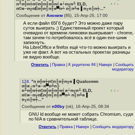
+
–
п╨п╬п╪п©п╬п╫п╬п╡я┴п╦п╨ ELD,
/
п©я─п╦пЁп╬п╢п╫я▀п╧ п╢п╩я▐ п╥п╟п╪..."
Сообщение от
Аноним
(85), 15-Апр-25, 17:00
А если файл 65Гб будет? Это можно даже пару
суток выиграть ;) Единственный проект который
очевидно от времени линковки выигрывает - chrome,
там зачем-то потребовалось всё в один exe-шник
запихнуть.
На LibreOffice и firefox ещё что-то можно выиграть и
уже не факт. А вот на остальных проектах разницы
не видно вообще.
Ответить
|
Правка
|
К родителю #4
|
Наверх
|
Cообщить
модератору
124.
"п п╬п╪п©п╟п╫п╦я▐ Qualcomm
п╬я┌п╨я─я▀п╩п╟
п╨п╬п╪п©п╬п╫п╬п╡я┴п╦п╨ ELD,
+
–
/
п©я─п╦пЁп╬п╢п╫я▀п╧ п╢п╩я▐
п╥п╟п╪..."
Сообщение от
n00by
(ok), 16-Апр-25, 08:34
GNU ld вообще не может собрать Chromium, судя
по N/A в сравнительной таблице.
Ответить
|
Правка
|
Наверх
|
Cообщить модератору