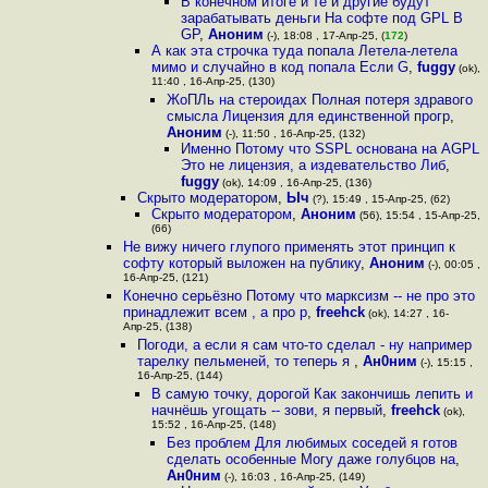
В конечном итоге и те и другие будут
зарабатывать деньги На софте под GPL В
GP
,
Аноним
(-), 18:08 , 17-Апр-25, (
172
)
А как эта строчка туда попала Летела-летела
мимо и случайно в код попала Если G
,
fuggy
(ok),
11:40 , 16-Апр-25, (130)
ЖоПЛь на стероидах Полная потеря здравого
смысла Лицензия для единственной прогр
,
Аноним
(-), 11:50 , 16-Апр-25, (132)
Именно Потому что SSPL основана на AGPL
Это не лицензия, а издевательство Либ
,
fuggy
(ok), 14:09 , 16-Апр-25, (136)
Скрыто модератором
,
Ыч
(?), 15:49 , 15-Апр-25, (62)
Скрыто модератором
,
Аноним
(56), 15:54 , 15-Апр-25,
(66)
Не вижу ничего глупого применять этот принцип к
софту который выложен на публику
,
Аноним
(-), 00:05 ,
16-Апр-25, (121)
Конечно серьёзно Потому что марксизм -- не про это
принадлежит всем , а про р
,
freehck
(ok), 14:27 , 16-
Апр-25, (138)
Погоди, а если я сам что-то сделал - ну например
тарелку пельменей, то теперь я
,
Ан0ним
(-), 15:15 ,
16-Апр-25, (144)
В самую точку, дорогой Как закончишь лепить и
начнёшь угощать -- зови, я первый
,
freehck
(ok),
15:52 , 16-Апр-25, (148)
Без проблем Для любимых соседей я готов
сделать особенные Могу даже голубцов на
,
Ан0ним
(-), 16:03 , 16-Апр-25, (149)