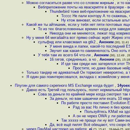
Можно согласиться разве что со словом жирным , и то к
Вебприложение почты на яваскрипте в браузере - в
Thunderbird тоже веб-приложение на яваскри
Тсссс Не пали контору А то скажешь, 
Ну ктож виноват, если остальные альт
Какой же ты айтишник, если у тебя нет пяти почтовых ящ
То из тех благословенных времен когда для заведе
Никогда они не меняются, лежат под коврик
Ну у меня 64 мегабайта вот прямо сейчас жрёт Жирно это
сульфид или клавсмаил на gtk2
,
Аноним
(30), 11:41
У меня винда и лапки, какой-то последний 
Звучит как какая-то оакменелость Оно хоть
У тебя там их всего 64 что-ли
,
Аноним
(36), 12:49 , 2
16 гигов, средненько, а чо
,
Аноним
(26), 15:18
И где там среди них затерялся этот T
Простите, но даже базовые ней
Только тандер не адекватный Он тормозит невероятно, а
Я один раз поинтересовался, вкладка с жэмейлом у меня
Плугин для самого скрепного MS Exchange когда будет
,
14yoex
Давно есть Третий год пользуюсь, полет нормальный htt
Сова за деньги по крайней мере когда смотрел так
За деньги, но вам шашечки или ехать 10 ев
По работе просто поставил Evolution
Рад за вас Но лично я без кров
Пользуйтесь KMail на здо
А он не через OWA у ли работае
Так эээээ не проще ли ну вот Сами-зн
Да, всё ещё пилят Всё обещают, что скоро 
через DavMail настроил на работе
,
ei
(?), 15:41 , 28-Май-25, (49