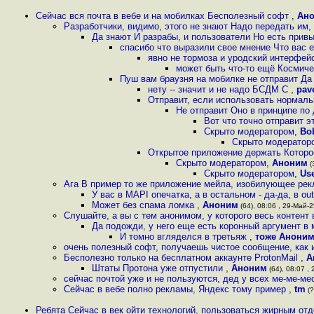
Сейчас вся почта в вебе и на мобилках Бесполезный софт
,
Ан
Разработчики, видимо, этого не знают Надо передать им,
Да знают И разрабы, и пользователи Но есть привы
спасибо что выразили свое мнение Что вас 
явно не тормоза и уродский интерфей
может быть что-то ещё Космиче
Пуш вам браузня на мобилке не отправит Да
нету -- значит и не надо БСДМ C
,
pav
Отправит, если использовать нормаль
Не отправит Оно в принципе по
Вот что точно отправит 
Скрыто модератором
,
Bo
Скрыто модератор
Открытое приложение держать Которое 
Скрыто модератором
,
Аноним
(
Скрыто модератором
,
Us
Ага В пример то же приложение мейла, изобилующее рек
У вас в MAPI опечатка, а в остальном - да-да, в out
Может без спама ломка
,
Аноним
(64), 08:06 , 29-Май-2
Слушайте, а вы с тем анонимом, у которого весь контент 
Да подожди, у него еще есть коронный аргумент в
И томно вгляделся в третьяж
,
тоже Анони
очень полезный софт, получаешь чистое сообщение, как 
Бесполезно только на бесплатном аккаунте ProtonMail
,
А
Штаты Протона уже отпустили
,
Аноним
(64), 08:07 , 
сейчас почтой уже и не пользуются, дед у всех ме-ме-
Сейчас в вебе полно рекламы, Яндекс тому пример
,
tm
(?
Ребята Сейчас в век ойти технологий, пользоваться жирным от