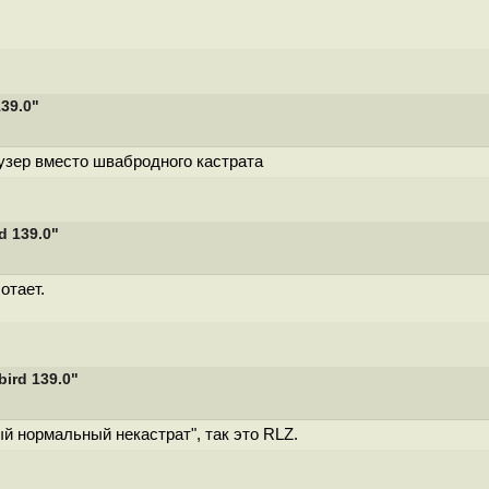
39.0"
узер вместо швабродного кастрата
 139.0"
отает.
ird 139.0"
й нормальный некастрат", так это RLZ.