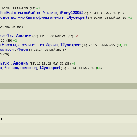
, 10:39 , 28-Май-25, (14)
+2
RedHat этим займётся А там ж
,
iPony128052
(?), 10:41 , 28-Май-25, (15)
их все должно быть офлекпачено и
,
14yoexpert
(?), 10:46 , 28-Май-25, (19)
+2
 28-Май-25, (55)
козябры
,
Аноним
(27), 11:19 , 28-Май-25, (27)
–2
-25, (39)
+2
 Европы, а религия - из Украин
,
12yoexpert
(ok), 20:15 , 31-Май-25, (
84
)
+1
ноляться
,
Фнон
(-), 23:17 , 28-Май-25, (57)
5, (58)
ользую
,
Аноним
(33), 12:12 , 28-Май-25, (33)
+6
c, без вендорлок-од
,
12yoexpert
(ok), 20:14 , 31-Май-25, (
83
)
т.