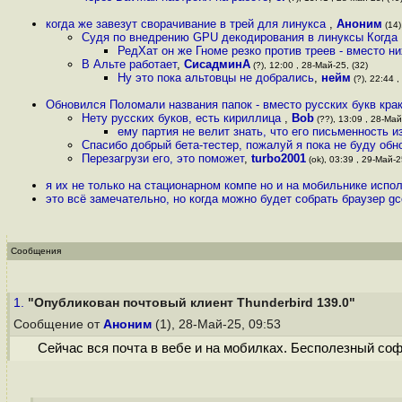
когда же завезут сворачивание в трей для линукса
,
Аноним
(14)
Судя по внедрению GPU декодирования в линуксы Когда 
РедХат он же Гноме резко против треев - вместо н
В Альте работает
,
СисадминА
(?), 12:00 , 28-Май-25, (32)
Ну это пока альтовцы не добрались
,
нейм
(?), 22:44 ,
Обновился Поломали названия папок - вместо русских букв кра
Нету русских буков, есть кириллица
,
Bob
(??), 13:09 , 28-Май
ему партия не велит знать, что его письменность из
Спасибо добрый бета-тестер, пожалуй я пока не буду об
Перезагрузи его, это поможет
,
turbo2001
(ok), 03:39 , 29-Май-2
я их не только на стационарном компе но и на мобильнике исп
это всё замечательно, но когда можно будет собрать браузер gc
Сообщения
1.
"Опубликован почтовый клиент Thunderbird 139.0"
Сообщение от
Аноним
(1), 28-Май-25, 09:53
Сейчас вся почта в вебе и на мобилках. Бесполезный соф