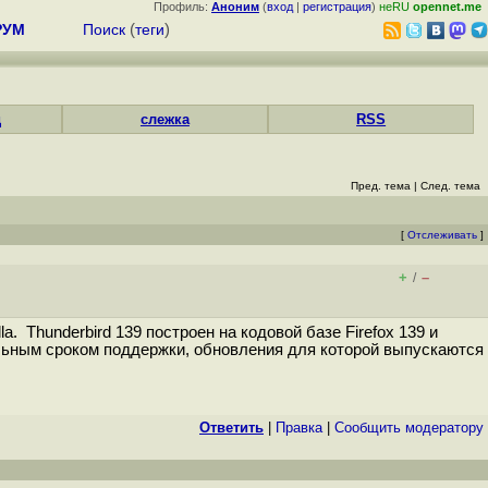
Профиль:
Аноним
(
вход
|
регистрация
)
неRU
opennet.me
РУМ
Поиск
(
теги
)
д
слежка
RSS
Пред. тема
|
След. тема
[
Отслеживать
]
+
–
/
. Thunderbird 139 построен на кодовой базе Firefox 139 и
льным сроком поддержки, обновления для которой выпускаются
Ответить
|
Правка
|
Cообщить модератору