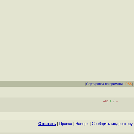
[
Сортировка по времени
|
RSS
]
+
–
/
–60
Ответить
|
Правка
|
Наверх
|
Cообщить модератору