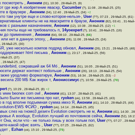
ак посмотреть
,
Аноним
(31), 10:30 , 28-Май-25, (9)
от где жир А изобретение яваскр
,
Cucumber
(?), 11:08 , 28-Май-25, (25)
пте в браузере
,
Аноним
(34), 12:40 , 28-Май-25, (34)
+2
что там унутре еще и слово-которое-нельзя-
,
User
(??), 07:23 , 29-Май-25, (61)
ернативные клиенты не на яваскрипте в браузе
,
Аноним
(82), 03:41 , 31-Май-
иков с разными назначением
,
Аноним
(12), 10:38 , 28-Май-25, (12)
+1
ния почты еще не требовалось п
,
14yoexpert
(?), 10:41 , 28-Май-25, (16)
ом до применения
,
Аноним
(64), 08:10 , 29-Май-25, (
66
)
 или нет в данную эпоху,
,
Аноним
(26), 11:06 , 28-Май-25, (24)
 , 28-Май-25, (30)
ESR, уже несколько компов подряд обновл
,
Аноним
(26), 15:21 , 28-Май-25, (48)
 поддерживает html письма
,
Аноним
(-), 23:17 , 28-Май-25, (56)
8-Май-25, (37)
 , 28-Май-25, (47)
hunderbird, сожравший аж 64 Мб
,
Аноним
(51), 16:05 , 28-Май-25, (51)
росети держат контекст побольше
,
Аноним
(26), 18:13 , 28-Май-25, (54)
 также уродливо форматируе
,
Аноним
(53), 16:34 , 28-Май-25, (53)
–2
 весила 200 МБ Как жирок т
,
Анониссимус
(?), 10:56 , 29-Май-25, (
70
)
pert
(?), 10:29 , 28-Май-25, (8)
+2
ps www beonex com owl
,
Аноним
(41), 13:37 , 28-Май-25, (41)
 было Были же письмена про нат
,
ryoken
(ok), 13:58 , 28-Май-25, (43)
ро в год вполне подъемная сумма имхо Я
,
Аноним
(41), 14:10 , 28-Май-25, (44)
 Evolution-EWS ФСИО
,
ryoken
(ok), 14:14 , 28-Май-25, (45)
авых слез на гномо3 дезигн Evolution смотреть не м
,
Аноним
(41), 14:30 , 2
ровье А вообще, Evolution лучший из почтовиков сейча
,
Аноним
(52), 16:1
т Она, если что - не только лишь у всех голым поп
,
User
(??), 07:27 , 29-Май
аете-какой офис взять
,
User
(??), 07:25 , 29-Май-25, (62)
будет
,
Ezhan
(ok), 15:10 , 29-Май-25, (
75
)
)