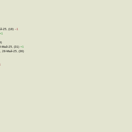
й-25, (18)
–1
+1
9)
8-Май-25, (31)
+1
 , 28-Май-25, (36)
1