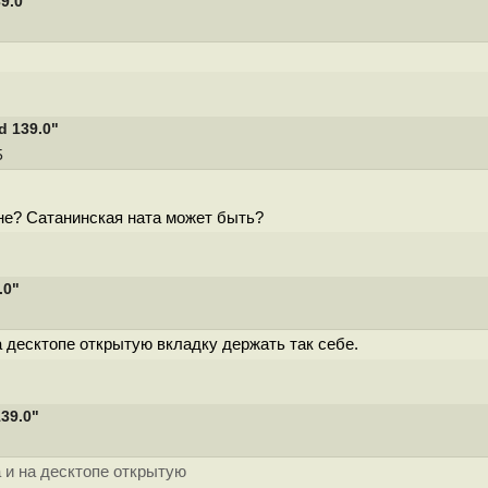
9.0"
 139.0"
5
не? Сатанинская ната может быть?
.0"
а десктопе открытую вкладку держать так себе.
39.0"
а и на десктопе открытую