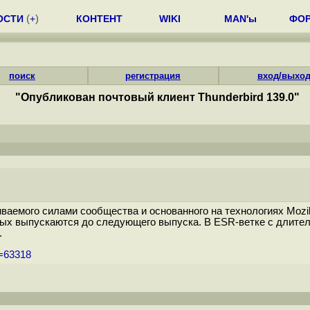
ОСТИ
(
+
)
КОНТЕНТ
WIKI
MAN'ы
ФО
поиск
регистрация
вход/выхо
"Опубликован почтовый клиент Thunderbird 139.0"
иваемого силами сообщества и основанного на технологиях Mozilla
рых выпускаются до следующего выпуска. В ESR-ветке с длите
.
m=63318