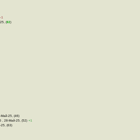
–1
25, (
82
)
8-Май-25, (46)
5 , 28-Май-25, (52)
+1
-25, (63)