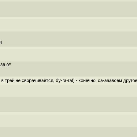
14
39.0"
трей не сворачивается, бу-га-га!) - конечно, са-ааавсем другое