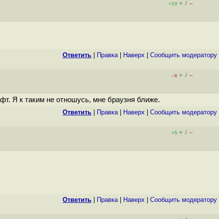
+
–
/
+19
Ответить
|
Правка
|
Наверх
|
Cообщить модератору
+
–
/
–6
фт. Я к таким не отношусь, мне браузня ближе.
Ответить
|
Правка
|
Наверх
|
Cообщить модератору
+
–
/
+5
Ответить
|
Правка
|
Наверх
|
Cообщить модератору