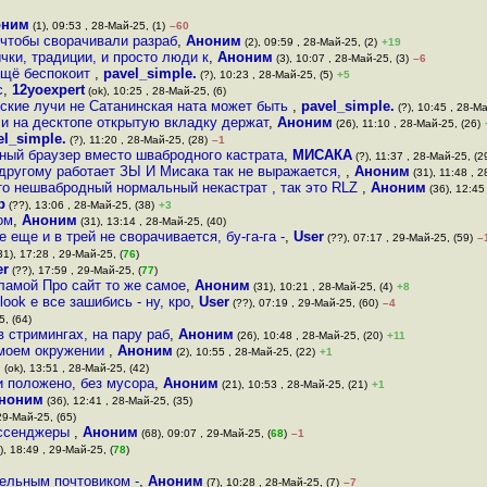
оним
(1), 09:53 , 28-Май-25, (1)
–60
 чтобы сворачивали разраб
,
Аноним
(2), 09:59 , 28-Май-25, (2)
+19
чки, традиции, и просто люди к
,
Аноним
(3), 10:07 , 28-Май-25, (3)
–6
ещё беспокоит
,
pavel_simple.
(?), 10:23 , 28-Май-25, (5)
+5
с
,
12yoexpert
(ok), 10:25 , 28-Май-25, (6)
ские лучи не Сатанинская ната может быть
,
pavel_simple.
(?), 10:45 , 28-Ма
 и на десктопе открытую вкладку держат
,
Аноним
(26), 11:10 , 28-Май-25, (26)
el_simple.
(?), 11:20 , 28-Май-25, (28)
–1
ный браузер вместо швабродного кастрата
,
МИСАКА
(?), 11:37 , 28-Май-25, (2
 другому работает ЗЫ И Мисака так не выражается,
,
Аноним
(31), 11:48 , 2
это нешвабродный нормальный некастрат , так это RLZ
,
Аноним
(36), 12:45
b
(??), 13:06 , 28-Май-25, (38)
+3
ом
,
Аноним
(31), 13:14 , 28-Май-25, (40)
еще и в трей не сворачивается, бу-га-га -
,
User
(??), 07:17 , 29-Май-25, (59)
–
31), 17:28 , 29-Май-25, (
76
)
er
(??), 17:59 , 29-Май-25, (
77
)
ламой Про сайт то же самое
,
Аноним
(31), 10:21 , 28-Май-25, (4)
+8
look е все зашибись - ну, кро
,
User
(??), 07:19 , 29-Май-25, (60)
–4
5, (64)
в стримингах, на пару раб
,
Аноним
(26), 10:48 , 28-Май-25, (20)
+11
 моем окружении
,
Аноним
(2), 10:55 , 28-Май-25, (22)
+1
м
(ok), 13:51 , 28-Май-25, (42)
и положено, без мусора
,
Аноним
(21), 10:53 , 28-Май-25, (21)
+1
ноним
(36), 12:41 , 28-Май-25, (35)
29-Май-25, (65)
мессенджеры
,
Аноним
(68), 09:07 , 29-Май-25, (
68
)
–1
), 18:49 , 29-Май-25, (
78
)
дельным почтовиком -
,
Аноним
(7), 10:28 , 28-Май-25, (7)
–7