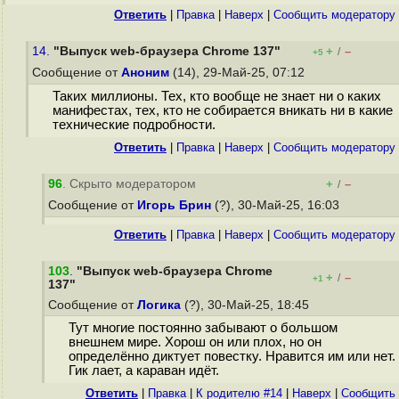
Ответить
|
Правка
|
Наверх
|
Cообщить модератору
14.
"Выпуск web-браузера Chrome 137"
+
–
/
+5
Сообщение от
Аноним
(14), 29-Май-25, 07:12
Таких миллионы. Тех, кто вообще не знает ни о каких
манифестах, тех, кто не собирается вникать ни в какие
технические подробности.
Ответить
|
Правка
|
Наверх
|
Cообщить модератору
96
. Скрыто модератором
+
–
/
Сообщение от
Игорь Брин
(?), 30-Май-25, 16:03
Ответить
|
Правка
|
Наверх
|
Cообщить модератору
103
.
"Выпуск web-браузера Chrome
+
–
/
+1
137"
Сообщение от
Логика
(?), 30-Май-25, 18:45
Тут многие постоянно забывают о большом
внешнем мире. Хорош он или плох, но он
определённо диктует повестку. Нравится им или нет.
Гик лает, а караван идёт.
Ответить
|
Правка
|
К родителю #14
|
Наверх
|
Cообщить