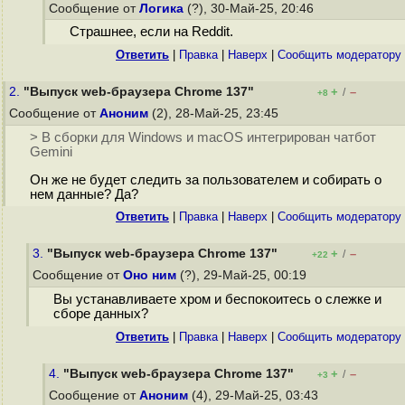
Сообщение от
Логика
(?), 30-Май-25, 20:46
Страшнее, если на Reddit.
Ответить
|
Правка
|
Наверх
|
Cообщить модератору
2.
"Выпуск web-браузера Chrome 137"
+
–
/
+8
Сообщение от
Аноним
(2), 28-Май-25, 23:45
> В сборки для Windows и macOS интегрирован чатбот
Gemini
Он же не будет следить за пользователем и собирать о
нем данные? Да?
Ответить
|
Правка
|
Наверх
|
Cообщить модератору
3.
"Выпуск web-браузера Chrome 137"
+
–
/
+22
Сообщение от
Оно ним
(?), 29-Май-25, 00:19
Вы устанавливаете хром и беспокоитесь о слежке и
сборе данных?
Ответить
|
Правка
|
Наверх
|
Cообщить модератору
4.
"Выпуск web-браузера Chrome 137"
+
–
/
+3
Сообщение от
Аноним
(4), 29-Май-25, 03:43