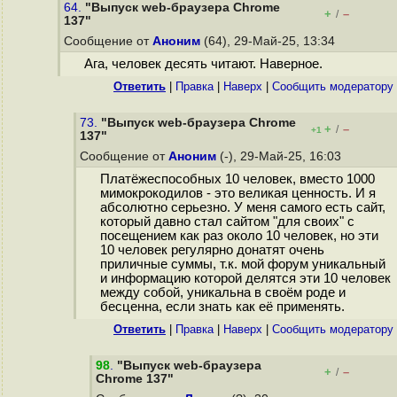
64.
"Выпуск web-браузера Chrome
+
–
/
137"
Сообщение от
Аноним
(64), 29-Май-25, 13:34
Ага, человек десять читают. Наверное.
Ответить
|
Правка
|
Наверх
|
Cообщить модератору
73.
"Выпуск web-браузера Chrome
+
–
/
+1
137"
Сообщение от
Аноним
(-), 29-Май-25, 16:03
Платёжеспособных 10 человек, вместо 1000
мимокрокодилов - это великая ценность. И я
абсолютно серьезно. У меня самого есть сайт,
который давно стал сайтом "для своих" с
посещением как раз около 10 человек, но эти
10 человек регулярно донатят очень
приличные суммы, т.к. мой форум уникальный
и информацию которой делятся эти 10 человек
между собой, уникальна в своём роде и
бесценна, если знать как её применять.
Ответить
|
Правка
|
Наверх
|
Cообщить модератору
98
.
"Выпуск web-браузера
+
–
/
Chrome 137"