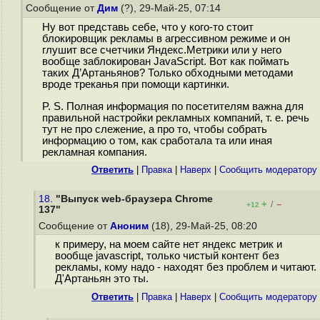
Сообщение от
Дим
(?), 29-Май-25, 07:14
Ну вот представь себе, что у кого-то стоит
блокировщик рекламы в агрессивном режиме и он
глушит все счетчики Яндекс.Метрики или у него
вообще заблокирован JavaScript. Вот как поймать
таких Д’Артаньянов? Только обходными методами
вроде треканья при помощи картинки.
P. S. Полная информация по посетителям важна для
правильной настройки рекламных компаний, т. е. речь
тут не про слежение, а про то, чтобы собрать
информацию о том, как сработала та или иная
рекламная компания.
Ответить
|
Правка
|
Наверх
|
Cообщить модератору
18.
"Выпуск web-браузера Chrome
+
–
/
+12
137"
Сообщение от
Аноним
(18), 29-Май-25, 08:20
к примеру, на моем сайте нет яндекс метрик и
вообще javascript, только чистый контент без
рекламы, кому надо - находят без проблем и читают.
Д'Артаньян это ты.
Ответить
|
Правка
|
Наверх
|
Cообщить модератору