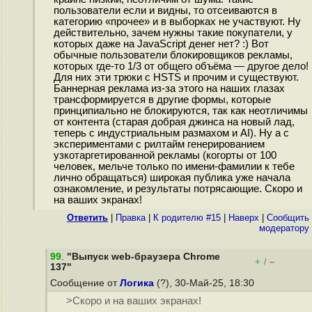
пользователи если и видны, то отсеиваются в
категорию «прочее» и в выборках не участвуют. Ну
действительно, зачем нужны такие покупатели, у
которых даже на JavaScript денег нет? :) Вот
обычные пользователи блокировщиков рекламы,
которых где-то 1/3 от общего объёма — другое дело!
Для них эти трюки с HSTS и прочим и существуют.
Баннерная реклама из-за этого на наших глазах
трансформируется в другие формы, которые
принципиально не блокируются, так как неотличимы
от контента (старая добрая джинса на новый лад,
теперь с индустриальным размахом и AI). Ну а с
экспериментами с рилтайм генерированием
узкотаргетированной рекламы (когорты от 100
человек, мельче только по имени-фамилии к тебе
лично обращаться) широкая публика уже начала
ознакомление, и результаты потрясающие. Скоро и
на ваших экранах!
Ответить
|
Правка
|
К родителю #15
|
Наверх
|
Cообщить
модератору
99
.
"Выпуск web-браузера Chrome
+
–
/
137"
Сообщение от
Логика
(?), 30-Май-25, 18:30
>Скоро и на ваших экранах!