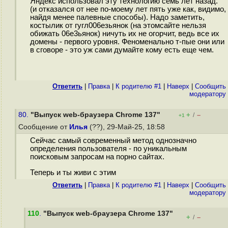
Яндекс использовал эту технологию семь лет назад.
(и отказался от нее по-моему лет пять уже как, видимо,
найдя менее палевные способы). Надо заметить,
костылик от гугл006езьянок (на этомcaйте нельзя
обижать 06e3ьянок) ничуть их не огорчит, ведь все их
домены - первого уровня. Феноменально т-пые они или
в сговоре - это уж сами думайте кому есть еще чем.
Ответить
|
Правка
|
К родителю #1
|
Наверх
|
Cообщить
модератору
80.
"Выпуск web-браузера Chrome 137"
+
–
/
+1
Сообщение от
Илья
(??), 29-Май-25, 18:58
Сейчас самый современный метод однозначно
определения пользователя - по уникальным
поисковым запросам на порно сайтах.
Теперь и ты живи с этим
Ответить
|
Правка
|
К родителю #1
|
Наверх
|
Cообщить
модератору
110
.
"Выпуск web-браузера Chrome 137"
+
–
/