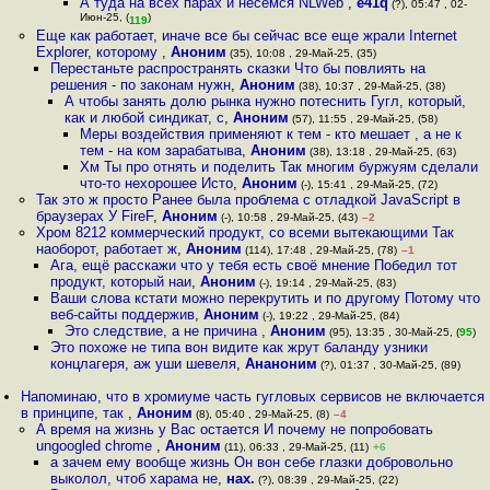
А туда на всех парах и несемся NLWeb
,
e41q
(?), 05:47 , 02-
Июн-25, (
)
119
Еще как работает, иначе все бы сейчас все еще жрали Internet
Explorer, которому
,
Аноним
(35), 10:08 , 29-Май-25, (35)
Перестаньте распространять сказки Что бы повлиять на
решения - по законам нужн
,
Аноним
(38), 10:37 , 29-Май-25, (38)
А чтобы занять долю рынка нужно потеснить Гугл, который,
как и любой синдикат, с
,
Аноним
(57), 11:55 , 29-Май-25, (58)
Меры воздействия применяют к тем - кто мешает , а не к
тем - на ком зарабатыва
,
Аноним
(38), 13:18 , 29-Май-25, (63)
Хм Ты про отнять и поделить Так многим буржуям сделали
что-то нехорошее Исто
,
Аноним
(-), 15:41 , 29-Май-25, (72)
Так это ж просто Ранее была проблема с отладкой JavaScript в
браузерах У FireF
,
Аноним
(-), 10:58 , 29-Май-25, (43)
–2
Хром 8212 коммерческий продукт, со всеми вытекающими Так
наоборот, работает ж
,
Аноним
(114), 17:48 , 29-Май-25, (78)
–1
Ага, ещё расскажи что у тебя есть своё мнение Победил тот
продукт, который наи
,
Аноним
(-), 19:14 , 29-Май-25, (83)
Ваши слова кстати можно перекрутить и по другому Потому что
веб-сайты поддержив
,
Аноним
(-), 19:22 , 29-Май-25, (84)
Это следствие, а не причина
,
Аноним
(95), 13:35 , 30-Май-25, (
95
)
Это похоже не типа вон видите как жрут баланду узники
концлагеря, аж уши шевеля
,
Ананоним
(?), 01:37 , 30-Май-25, (89)
Напоминаю, что в хромиуме часть гугловых сервисов не включается
в принципе, так
,
Аноним
(8), 05:40 , 29-Май-25, (8)
–4
А время на жизнь у Вас остается И почему не попробовать
ungoogled chrome
,
Аноним
(11), 06:33 , 29-Май-25, (11)
+6
а зачем ему вообще жизнь Он вон себе глазки добровольно
выколол, чтоб харама не
,
нах.
(?), 08:39 , 29-Май-25, (22)