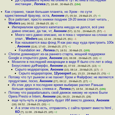
Да Спрашивать нужно на опенете Тут истина в последней
инстанции
,
Логика
(?), 18:48 , 30-Май-25, (
104
)
Как странно, такая большая планета, но Хром - по сути
единственный браузер, оста
,
Аноним
(7), 05:34 , 29-Май-25, (7)
+5
Все работает, просто книжки позднее 19-20 веков стоит читать
,
Weders
(ok), 06:02 , 29-Май-25, (9)
+2
Империализм крупного капитала никуда не делся, всё уже
давно описано, да так, чт
,
Аноним
(57), 11:51 , 29-Май-25, (57)
–1
Много чего давно описано, но я пока с черепахи на слонах не
упал
,
Weders
(ok), 12:44 , 29-Май-25, (61)
–1
Как называется ваш фонд Я как раз ищу куда пристроить 100к
,
Аноним
(114), 17:43 , 29-Май-25, (77)
+1
Foundation же
,
Логика
(?), 18:51 , 30-Май-25, (
105
)
Chrome доминирует из-за раннего старта, мощной поддержки
Google и открытого движ
,
Аноним
(10), 06:08 , 29-Май-25, (10)
+2
Мозилле в последней инкарнации в виде ff было сто лет в обед
Безусловно даФаерфо
,
Аноним
(4), 07:03 , 29-Май-25, (13)
+4
Скрыто модератором
,
Аноним
(10), 08:14 , 29-Май-25, (17)
–3
Скрыто модератором
,
12yoexpert
(ok), 15:23 , 29-Май-25, (70)
+2
Потому что тут рынком и не пахнет Хром и Файрфокс не являются
продуктами, поско
,
Аноним
(27), 09:12 , 29-Май-25, (27)
+1
Из этих двух я последнее время выбираю распил Раньше
больше нравилась слежка и
,
Логика
(?), 18:54 , 30-Май-25, (
106
)
Потому что разрабатывать свой движок никому не нужно Были
Opera Presto и Intern
,
Аноним
(28), 09:23 , 29-Май-25, (28)
еще чуть-чуть и рендерить будет ИИ вместо движка
,
Аноним
(18), 09:52 , 29-Май-25, (33)
+1
А в этом что-то есть, отправлять с сайта промпт вместо html
,
КО
(?), 11:08 , 29-Май-25, (45)
+2