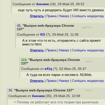
Сообщение от
Аноним
(18), 29-Май-25, 09:52
еще чуть-чуть и рендерить будет ИИ вместо движка
Ответить
|
Правка
|
Наверх
|
Cообщить модератору
45.
"Выпуск web-браузера Chrome
+
–
/
+2
137"
Сообщение от
КО
(?), 29-Май-25, 11:08
А в этом что-то есть, отправлять с сайта промпт
вместо html.
Ответить
|
Правка
|
Наверх
|
Cообщить модератору
119
.
"Выпуск web-браузера Chrome
+
–
/
137"
Сообщение от
e41q
(?), 02-Июн-25, 05:47
А туда на всех парах и несемся. NLWeb.
Ответить
|
Правка
|
Наверх
|
Cообщить модератору
35.
"Выпуск web-браузера Chrome 137"
+
–
/
Сообщение от
Аноним
(35), 29-Май-25, 10:08
> Почему не работает вся эта теория про рыночную