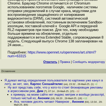
Chrome. Браузер Chrome отличается от Chromium
использованием логотипов Google, наличием системы
отправки уведомлений в случае краха, модулями для
воспроизведения защищённого от копирования
видеоконтента (DRM), системой автоматической
установки обновлений, постоянным включением Sandbox-
изоляции, поставкой ключей к Google API и передачей
RLZ-параметров при поиске. Для тех, кому необходимо
больше времени на обновление, отдельно
поддерживается ветка Extended Stable, сопровождаемая 8
недель. Следующий выпуск Chrome 138 запланирован на
24 июня...
Подробнее:
https://www.opennet.ru/opennews/art.shtml?
num=63315
Ответить
|
Правка
|
Cообщить модератору
Оглавление
Я думал метод определения пользователя по картинке уже канул в
лету, ан нет, эво
,
Карлос Сношайтилис
(ok), 23:32 , 28-Май-25, (1)
+2
Ну вот представь себе, что у кого-то стоит блокировщик рекламы
в агрессивном реж
,
Дим
(?), 07:14 , 29-Май-25, (15)
–12
к примеру, на моем сайте нет яндекс метрик и вообще javascript,
только чистый ко
,
Аноним
(18), 08:20 , 29-Май-25, (18)
+12
Ага, человек десять читают Наверное
,
Аноним
(64), 13:34 , 29-
Май-25, (64)