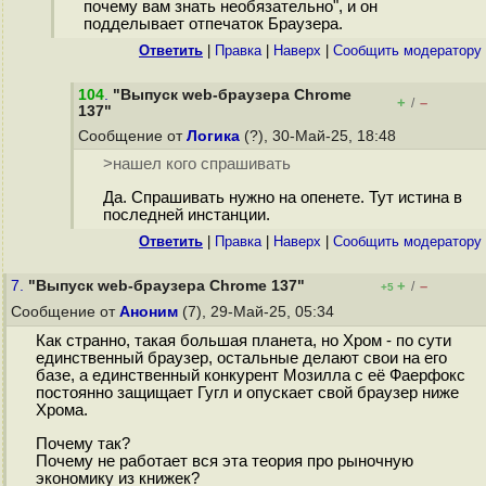
почему вам знать необязательно", и он
подделывает отпечаток Браузера.
Ответить
|
Правка
|
Наверх
|
Cообщить модератору
104
.
"Выпуск web-браузера Chrome
+
–
/
137"
Сообщение от
Логика
(?), 30-Май-25, 18:48
>нашел кого спрашивать
Да. Спрашивать нужно на опенете. Тут истина в
последней инстанции.
Ответить
|
Правка
|
Наверх
|
Cообщить модератору
7.
"Выпуск web-браузера Chrome 137"
+
–
/
+5
Сообщение от
Аноним
(7), 29-Май-25, 05:34
Как странно, такая большая планета, но Хром - по сути
единственный браузер, остальные делают свои на его
базе, а единственный конкурент Мозилла с её Фаерфокс
постоянно защищает Гугл и опускает свой браузер ниже
Хрома.
Почему так?
Почему не работает вся эта теория про рыночную
экономику из книжек?