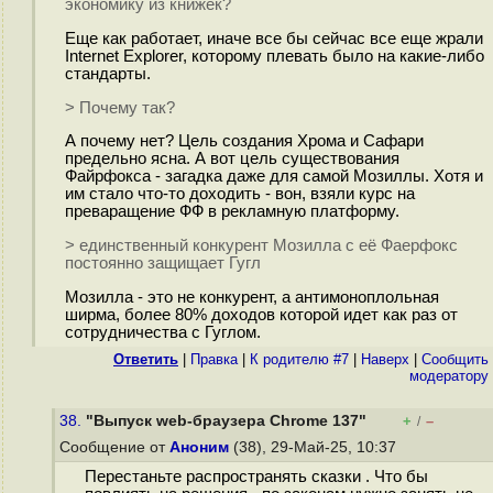
экономику из книжек?
Еще как работает, иначе все бы сейчас все еще жрали
Internet Explorer, которому плевать было на какие-либо
стандарты.
> Почему так?
А почему нет? Цель создания Хрома и Сафари
предельно ясна. А вот цель существования
Файрфокса - загадка даже для самой Мозиллы. Хотя и
им стало что-то доходить - вон, взяли курс на
преваращение ФФ в рекламную платформу.
> единственный конкурент Мозилла с её Фаерфокс
постоянно защищает Гугл
Мозилла - это не конкурент, а антимоноплольная
ширма, более 80% доходов которой идет как раз от
сотрудничества с Гуглом.
Ответить
|
Правка
|
К родителю #7
|
Наверх
|
Cообщить
модератору
38.
"Выпуск web-браузера Chrome 137"
+
–
/
Сообщение от
Аноним
(38), 29-Май-25, 10:37
Перестаньте распространять сказки . Что бы