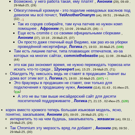
Возможно, у него работа такая, ему платят
,
Аноним
(29), 09:49 ,
29-Май-25, (29)
Обезгугленный хромиум - это поделие неведомых васянов под
девизом мы всё почист
,
YetAnotherOnanym
(ok), 09:51 , 29-Май-25,
(32)
–1
Так из сорцев собирайте, там куча патчев но нужен комп
помощнее
,
Афроним
(?), 10:09 , 29-Май-25, (36)
–1
Еще есть cromite с со своими официальными сборками
,
Аноним
(37), 10:16 , 29-Май-25, (37)
Он просто даже глючный ещё Видимо, как раз из-за уборки
проведённой несертифици
,
Логика
(?), 19:03 , 30-Май-25, (
108
)
Там есть лишние патчи, типа плавающих отпечатков, из-за
которых на многих сайтах
,
commiethebeastie
(ok), 11:08 , 29-Май-25,
(44)
это как раз экономит время, не нужно пережидать тормоза или
искать что-то среди
,
12yoexpert
(ok), 15:25 , 29-Май-25, (71)
Обалдеть Ну, никсьось ведь не ставят в продакшен Значит вы
дома вот этим вот з
,
Логика
(?), 19:00 , 30-Май-25, (
107
)
+1
Это браузеры в продакшен не ставят, они только для
подключения к продакшену нужн
,
Аноним
(114), 01:43 , 01-Июн-25,
(
)
116
А это не вы там выше инсайдерский сайт для десяти
посетителей поддерживаете
,
Логика
(?), 21:15 , 02-Июн-25, (
120
)
короч вместо хромого теперь большая изыковая модель, ясно,
понятно, закапываем
,
Аноним
(25), 09:05 , 29-Май-25, (25)
+1
интернетить то на чем будешь, закапыватель
,
жявамэн
(ok), 09:11 ,
29-Май-25, (26)
Так Chromium эту мерзость вряд ли добавят
,
Аноним
(29), 09:50 ,
29-Май-25, (30)