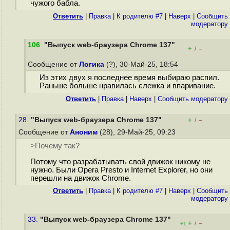
чужого бабла.
Ответить
|
Правка
|
К родителю #7
|
Наверх
|
Cообщить
модератору
106
.
"Выпуск web-браузера Chrome 137"
+
–
/
Сообщение от
Логика
(?), 30-Май-25, 18:54
Из этих двух я последнее время выбираю распил.
Раньше больше нравилась слежка и впаривание.
Ответить
|
Правка
|
Наверх
|
Cообщить модератору
28.
"Выпуск web-браузера Chrome 137"
+
–
/
Сообщение от
Аноним
(28), 29-Май-25, 09:23
>Почему так?
Потому что разрабатывать свой движок никому не
нужно. Были Opera Presto и Internet Explorer, но они
перешли на движок Chrome.
Ответить
|
Правка
|
К родителю #7
|
Наверх
|
Cообщить
модератору
33.
"Выпуск web-браузера Chrome 137"
+
–
/
+1