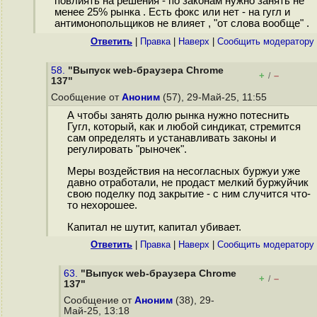
повлиять на решения - по законам нужно занять не
менее 25% рынка . Есть фокс или нет - на гугл и
антимонопольщиков не влияет , "от слова вообще" .
Ответить
|
Правка
|
Наверх
|
Cообщить модератору
58.
"Выпуск web-браузера Chrome
+
–
/
137"
Сообщение от
Аноним
(57), 29-Май-25, 11:55
А чтобы занять долю рынка нужно потеснить
Гугл, который, как и любой синдикат, стремится
сам определять и устанавливать законы и
регулировать "рыночек".
Меры воздействия на несогласных буржуи уже
давно отработали, не продаст мелкий буржуйчик
свою поделку под закрытие - с ним случится что-
то нехорошее.
Капитал не шутит, капитал убивает.
Ответить
|
Правка
|
Наверх
|
Cообщить модератору
63.
"Выпуск web-браузера Chrome
+
–
/
137"
Сообщение от
Аноним
(38), 29-
Май-25, 13:18