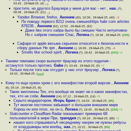
03:43 , 29-Май-25, (4)
+3
простите, но другого Браузера у меня для вас - нет
,
нах.
(?),
08:38 , 29-Май-25, (21)
–1
Yandex Browser, firefox
,
Аноним
(40), 10:39 , 29-Май-25, (40)
–2
По поводу первого 8212 очень смешноhttps habr com articles
878236
,
Аноним
(62), 12:53 , 29-Май-25, (62)
Даже без этого хабра было бы смешно Чисто интуитивно
Но с хабром смешнее Спас
,
Логика
(?), 18:38 , 30-Май-25, (
100
)
Сафари от apple весьма серьезно относится к безопасности и
сбору данных Не зря
,
Аноним
(-), 16:09 , 29-Май-25, (75)
–4
Smells like school spirit
,
Логика
(?), 18:42 , 30-Май-25, (
101
)
+1
Такими темпами скоро выпилят браузер из этого поделия -
останутся только протоко
,
Gabe
(?), 03:49 , 29-Май-25, (5)
+7
Только после того как отсудят у них этот броузер
,
Логика
(?),
18:43 , 30-Май-25, (
)
102
Кому-то еще нужен хром с его манифестом второй версии
,
Аноним
(6), 05:19 , 29-Май-25, (6)
Таких миллионы Тех, кто вообще не знает ни о каких манифестах,
тех, кто не соби
,
Аноним
(14), 07:12 , 29-Май-25, (14)
+5
Скрыто модератором
,
Игорь Брин
(?), 16:03 , 30-Май-25, (
96
)
Тут многие постоянно забывают о большом внешнем мире
Хорош он или плох, но он о
,
Логика
(?), 18:45 , 30-Май-25, (
103
)
+1
Statcounter и Cloudflare Radar показывают примерно 68
пользователей в мире При
,
трагедия
(?), 00:16 , 30-Май-25, (88)
+1
нашел кого спрашиватьА несреднему нахрен не нужны ребусы
от клаудшмары или вообщ
,
нах.
(?), 10:22 , 30-Май-25, (
93
)