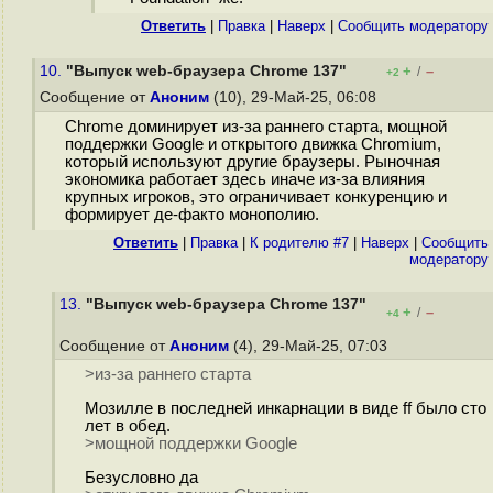
Ответить
|
Правка
|
Наверх
|
Cообщить модератору
10.
"Выпуск web-браузера Chrome 137"
+
–
/
+2
Сообщение от
Аноним
(10), 29-Май-25, 06:08
Chrome доминирует из-за раннего старта, мощной
поддержки Google и открытого движка Chromium,
который используют другие браузеры. Рыночная
экономика работает здесь иначе из-за влияния
крупных игроков, это ограничивает конкуренцию и
формирует де-факто монополию.
Ответить
|
Правка
|
К родителю #7
|
Наверх
|
Cообщить
модератору
13.
"Выпуск web-браузера Chrome 137"
+
–
/
+4
Сообщение от
Аноним
(4), 29-Май-25, 07:03
>из-за раннего старта
Мозилле в последней инкарнации в виде ff было сто
лет в обед.
>мощной поддержки Google
Безусловно да