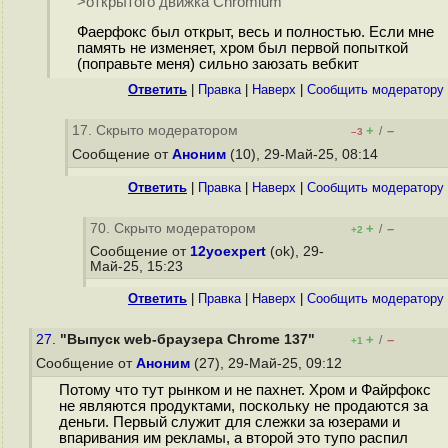
>открытого движка Chromium
Фаерфокс был открыт, весь и полностью. Если мне
память не изменяет, хром был первой попыткой
(поправьте меня) сильно заюзать вебкит
Ответить
|
Правка
|
Наверх
|
Cообщить модератору
17. Скрыто модератором
+
–
/
–3
Сообщение от
Аноним
(10), 29-Май-25, 08:14
Ответить
|
Правка
|
Наверх
|
Cообщить модератору
70. Скрыто модератором
+
–
/
+2
Сообщение от
12yoexpert
(ok), 29-
Май-25, 15:23
Ответить
|
Правка
|
Наверх
|
Cообщить модератору
27.
"Выпуск web-браузера Chrome 137"
+
–
/
+1
Сообщение от
Аноним
(27), 29-Май-25, 09:12
Потому что тут рынком и не пахнет. Хром и Файрфокс
не являются продуктами, поскольку не продаются за
деньги. Первый служит для слежки за юзерами и
впаривания им рекламы, а второй это тупо распил