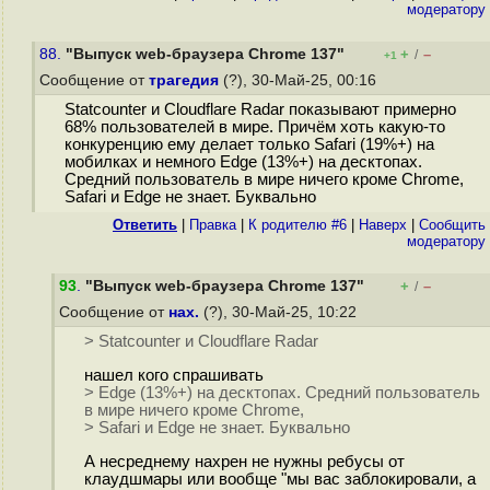
модератору
88.
"Выпуск web-браузера Chrome 137"
+
–
/
+1
Сообщение от
трагедия
(?), 30-Май-25, 00:16
Statcounter и Cloudflare Radar показывают примерно
68% пользователей в мире. Причём хоть какую-то
конкуренцию ему делает только Safari (19%+) на
мобилках и немного Edge (13%+) на десктопах.
Средний пользователь в мире ничего кроме Chrome,
Safari и Edge не знает. Буквально
Ответить
|
Правка
|
К родителю #6
|
Наверх
|
Cообщить
модератору
93
.
"Выпуск web-браузера Chrome 137"
+
–
/
Сообщение от
нах.
(?), 30-Май-25, 10:22
> Statcounter и Cloudflare Radar
нашел кого спрашивать
> Edge (13%+) на десктопах. Средний пользователь
в мире ничего кроме Chrome,
> Safari и Edge не знает. Буквально
А несреднему нахрен не нужны ребусы от
клаудшмары или вообще "мы вас заблокировали, а