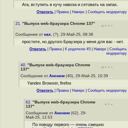
Ага, вступить в кучу навоза и сетовать на запах.
Ответить
|
Правка
|
Наверх
|
Cообщить модератору
21.
"Выпуск web-браузера Chrome 137"
+
–
/
–1
Сообщение от
нах.
(?), 29-Май-25, 08:38
простите, но другого Браузера у меня для вас - нет.
Ответить
|
Правка
|
К родителю #3
|
Наверх
|
Cообщить
модератору
40.
"Выпуск web-браузера Chrome
+
–
/
–2
137"
Сообщение от
Аноним
(40), 29-Май-25, 10:39
Yandex Browser, firefox
Ответить
|
Правка
|
Наверх
|
Cообщить модератору
62.
"Выпуск web-браузера Chrome
+
–
/
137"
Сообщение от
Аноним
(62), 29-
Май-25, 12:53
По поводу первого — очень смешно