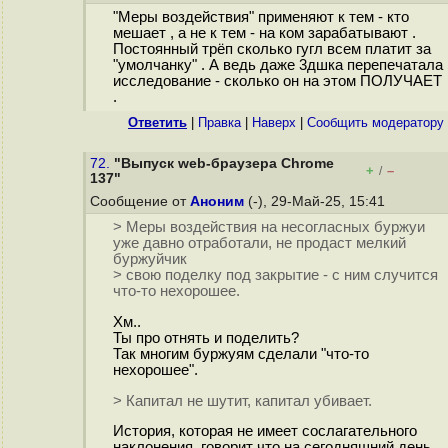
"Меры воздействия" применяют к тем - кто
мешает , а не к тем - на ком зарабатывают .
Постоянный трёп сколько гугл всем платит за
"умолчанку" . А ведь даже 3дшка перепечатала
исследование - сколько он на этом ПОЛУЧАЕТ
.
Ответить
|
Правка
|
Наверх
|
Cообщить модератору
72.
"Выпуск web-браузера Chrome
+
–
/
137"
Сообщение от
Аноним
(-), 29-Май-25, 15:41
> Меры воздействия на несогласных буржуи
уже давно отработали, не продаст мелкий
буржуйчик
> свою поделку под закрытие - с ним случится
что-то нехорошее.
Хм..
Ты про отнять и поделить?
Так многим буржуям сделали "что-то
нехорошее".
> Капитал не шутит, капитал убивает.
История, которая не имеет сослагательного
наклонения, говорит что на сегодняшний день