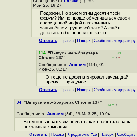
Сообщение от
Логика
(?), 30-
Май-25, 18:27
Подожжи. Но зачем этим десяти твой
форум? Им не проще обмениваться своей
сверхценной инфой в каком-нить
защищённом групповой чате? А ещё и
донатить тебе непонятно за что.
Ответить
|
Правка
|
Наверх
|
Cообщить модератору
114
.
"Выпуск web-браузера
+3
+
–
Chrome 137"
/
Сообщение от
Аноним
(114), 01-
Июн-25, 01:17
Он ещё не дофанатзировал зачем, дай
время — придумает.
Ответить
|
Правка
|
Наверх
|
Cообщить модератору
34.
"Выпуск web-браузера Chrome 137"
+
–
/
+3
Сообщение от
Аноним
(34), 29-Май-25, 10:04
Всем пользователям плевать, как сработала ваша
рекламная кампания.
Ответить
|
Правка
|
К родителю #15
|
Наверх
|
Cообщить