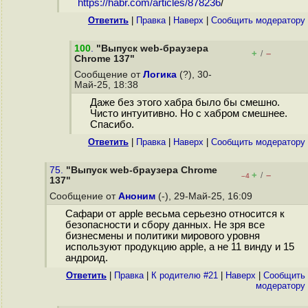
https://habr.com/articles/878236
/
Ответить
|
Правка
|
Наверх
|
Cообщить модератору
100
.
"Выпуск web-браузера
+
–
/
Chrome 137"
Сообщение от
Логика
(?), 30-
Май-25, 18:38
Даже без этого хабра было бы смешно.
Чисто интуитивно. Но с хабром смешнее.
Спасибо.
Ответить
|
Правка
|
Наверх
|
Cообщить модератору
75.
"Выпуск web-браузера Chrome
+
–
/
–4
137"
Сообщение от
Аноним
(-), 29-Май-25, 16:09
Сафари от apple весьма серьезно относится к
безопасности и сбору данных. Не зря все
бизнесмены и политики мирового уровня
используют продукцию apple, а не 11 винду и 15
андроид.
Ответить
|
Правка
|
К родителю #21
|
Наверх
|
Cообщить
модератору