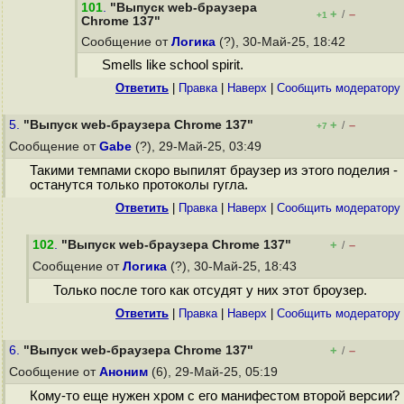
101
.
"Выпуск web-браузера
+
–
/
+1
Chrome 137"
Сообщение от
Логика
(?), 30-Май-25, 18:42
Smells like school spirit.
Ответить
|
Правка
|
Наверх
|
Cообщить модератору
5.
"Выпуск web-браузера Chrome 137"
+
–
/
+7
Сообщение от
Gabe
(?), 29-Май-25, 03:49
Такими темпами скоро выпилят браузер из этого поделия -
останутся только протоколы гугла.
Ответить
|
Правка
|
Наверх
|
Cообщить модератору
102
.
"Выпуск web-браузера Chrome 137"
+
–
/
Сообщение от
Логика
(?), 30-Май-25, 18:43
Только после того как отсудят у них этот броузер.
Ответить
|
Правка
|
Наверх
|
Cообщить модератору
6.
"Выпуск web-браузера Chrome 137"
+
–
/
Сообщение от
Аноним
(6), 29-Май-25, 05:19
Кому-то еще нужен хром с его манифестом второй версии?