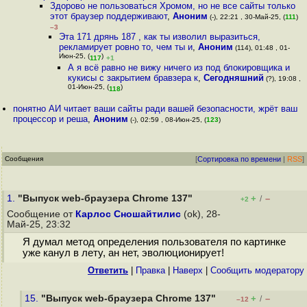
Здорово не пользоваться Хромом, но не все сайты только
этот браузер поддерживают
,
Аноним
(-), 22:21 , 30-Май-25, (
111
)
–3
Эта 171 дрянь 187 , как ты изволил выразиться,
рекламирует ровно то, чем ты и
,
Аноним
(114), 01:48 , 01-
Июн-25, (
)
117
+1
А я всё равно не вижу ничего из под блокировщика и
кукисы с закрытием бравзера к
,
Сегодняшний
(?), 19:08 ,
01-Июн-25, (
)
118
понятно АИ читает ваши сайты ради вашей безопасности, жрёт ваш
процессор и реша
,
Аноним
(-), 02:59 , 08-Июн-25, (
123
)
Сообщения
[
Сортировка по времени
|
RSS
]
1.
"Выпуск web-браузера Chrome 137"
+
–
/
+2
Сообщение от
Карлос Сношайтилис
(ok), 28-
Май-25, 23:32
Я думал метод определения пользователя по картинке
уже канул в лету, ан нет, эволюционирует!
Ответить
|
Правка
|
Наверх
|
Cообщить модератору
15.
"Выпуск web-браузера Chrome 137"
+
–
/
–12