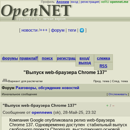
Профиль:
Аноним
(
вход
|
регистрация
)
неRU
opennet.me
[
новости
/
+++
|
форум
|
теги
|
]
форумы
правила/FAQ
поиск
регистрация
вход/
слежка
выход
RSS
"Выпуск web-браузера Chrome 137"
Вариант для распечатки
Пред. тема
|
След. тема
Форум
Разговоры, обсуждение новостей
Изначальное сообщение
[
Отслеживать
]
"Выпуск web-браузера Chrome 137"
+
–
/
Сообщение от
opennews
(ok), 28-Май-25, 23:32
Компания Google опубликовала релиз web-браузера
Chrome 137. Одновременно доступен стабильный выпуск
свободного проекта Chromium, выступающего основой