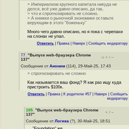
> Империализм крупного капитала никуда не
делся, всё уже давно описано, да так,
> что и спрогнозировать не сложно.
> А книжки о рыночной экономике оставьте
верующим в этого "боженьку"
Много чего давно описано, но я пока с черепахи
на слонах не упал.
Ответить
|
Правка
|
Наверх
|
Cообщить модератору
77.
"Выпуск web-браузера Chrome
+
–
/
+1
137"
Сообщение от
Аноним
(114), 29-Май-25, 17:43
> спрогнозировать не сложно
Как называется ваш фонд? Я как раз ищу куда
пристроить $100к.
Ответить
|
Правка
|
К родителю #57
|
Наверх
|
Cообщить
модератору
105
.
"Выпуск web-браузера Chrome
+
–
/
137"
Сообщение от
Логика
(?), 30-Май-25, 18:51
"Foundation" же.