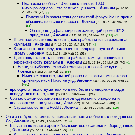
Платёжеспособных 10 человек, вместо 1000
мимокрокодилов - это великая ценность
,
Аноним
(-), 16:03 ,
29-Май-25, (73)
+1
Подожжи Но зачем этим десяти твой форум Им не проще
обмениваться своей сверхце
,
Логика
(?), 18:27 , 30-Май-25,
(
)
98
Он ещё не дофанатзировал зачем, дай время 8212
придумает
,
Аноним
(114), 01:17 , 01-Июн-25, (
114
)
+3
Всем пользователям плевать, как сработала ваша рекламная
кампания
,
Аноним
(34), 10:04 , 29-Май-25, (34)
+3
Компания от company, кампания от campaign, нужно больше
играть
,
Аноним
(51), 11:38 , 29-Май-25, (51)
Даже представлять не надо, я работаю там, где оценивают
эффективность рекламы в
,
Аноним
(114), 17:39 , 29-Май-25, (76)
+1
Не-не, я выбросил старый телевизор, а новый не купил
,
Логика
(?), 18:30 , 30-Май-25, (
99
)
Ничего страшного, мы всё равно на экраны компьютеров
ориентируемся Никто не уйд
,
Аноним
(114), 01:26 , 01-Июн-25,
(
)
115
про одного такого думателя когда-то была поговорка - а когда
поведут вешать - о
,
нах.
(?), 08:38 , 29-Май-25, (20)
Сейчас самый современный метод однозначно определения
пользователя - по уникальн
,
Илья
(??), 18:58 , 29-Май-25, (80)
+1
Страшнее, если на Reddit
,
Логика
(?), 20:46 , 30-Май-25, (
110
)
Он же не будет следить за пользователем и собирать о нем данные
Да
,
Аноним
(2), 23:45 , 28-Май-25, (2)
+8
Вы устанавливаете хром и беспокоитесь о слежке и сборе данных
,
Оно ним
(?), 00:19 , 29-Май-25, (3)
+22
Ага, вступить в кучу навоза и сетовать на запах
,
Аноним
(4),