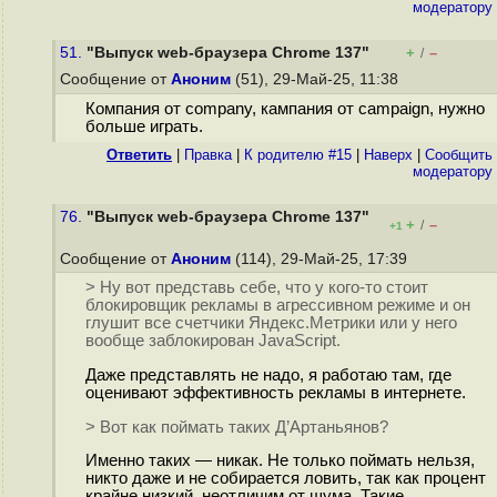
модератору
51.
"Выпуск web-браузера Chrome 137"
+
–
/
Сообщение от
Аноним
(51), 29-Май-25, 11:38
Компания от company, кампания от campaign, нужно
больше играть.
Ответить
|
Правка
|
К родителю #15
|
Наверх
|
Cообщить
модератору
76.
"Выпуск web-браузера Chrome 137"
+
–
/
+1
Сообщение от
Аноним
(114), 29-Май-25, 17:39
> Ну вот представь себе, что у кого-то стоит
блокировщик рекламы в агрессивном режиме и он
глушит все счетчики Яндекс.Метрики или у него
вообще заблокирован JavaScript.
Даже представлять не надо, я работаю там, где
оценивают эффективность рекламы в интернете.
> Вот как поймать таких Д’Артаньянов?
Именно таких — никак. Не только поймать нельзя,
никто даже и не собирается ловить, так как процент
крайне низкий, неотличим от шума. Такие