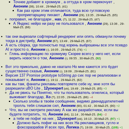
Точнее добавят в хромиум , а оттуда в хром перекочует
,
Аноним
(38), 10:44 , 29-Май-25, (41)
Как раз хром этим отличается, туда всю гугловскую
проприетарщину пихают
,
Аноним
(29), 13:35 , 29-Май-25, (65)
поправил, не благодари
,
нах.
(?), 11:22 , 29-Май-25, (47)
А Яндекс нейро ни разу не пользовался
,
Аноним
(29), 13:36 , 29-
Май-25, (66)
так они вырезали софтерный рендеренг или опять обманули почему
тогда в дистрибу
,
Аноним
(67), 13:49 , 29-Май-25, (67)
А есть сборка, где полностью под корень выброшены все эти псевдо
AI и просто о
,
Аноним
(-), 16:05 , 29-Май-25, (74)
+1
Глянь информацию по хромиуму Скорее всего у него нет, если
верить новости о том
,
Аноним
(-), 09:55 , 30-Май-25, (
92
)
Вот это прикольно, давно не хватало Но мне кажется это будет
существенно сказыв
,
Аноним
(-), 19:09 , 29-Май-25, (81)
Версия 137 Promise prototype toString до сих пор не реализован и
показывает н
,
Аноним
(-), 19:11 , 29-Май-25, (82)
как вы там, фанаты рекламы повторяете себе ну, мне хотя бы
разрешили uBO Lite
,
12yoexpert
(ok), 19:49 , 29-Май-25, (85)
+3
Да не рвись ты Понятно, что ты пользователь огнелиса, который
выживает благодар
,
Xo
(?), 22:05 , 29-Май-25, (86)
–4
Сколько злобы в твоём сообщении, видимо двенадцатилетний
тролль тебя слишком сил
,
Аноним
(90), 01:42 , 30-Май-25, (90)
+2
Что, вы не смотрите рекламу А как же разработчики, если вы
будете потратить, то
,
Аноним
(94), 11:14 , 30-Май-25, (
94
)
–2
а тебе не пофиг на них
,
12yoexpert
(ok), 16:13 , 30-Май-25, (
97
)
+1
Должно быть пофиг на них всех На рекламщиков, гугло и
фоксоразрабов И всех про
,
Логика
(?), 19:06 , 30-Май-25, (
109
)
+1