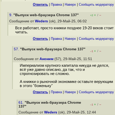
Ответить
|
Правка
|
Наверх
|
Cообщить модератору
9.
"Выпуск web-браузера Chrome 137"
+
–
/
+2
Сообщение от
Weders
(ok), 29-Май-25, 06:02
Все работает, просто книжки позднее 19-20 веков стоит
читать.
Ответить
|
Правка
|
Наверх
|
Cообщить модератору
57.
"Выпуск web-браузера Chrome 137"
+
–
/
–1
Сообщение от
Аноним
(57), 29-Май-25, 11:51
Империализм крупного капитала никуда не делся,
всё уже давно описано, да так, что и
спрогнозировать не сложно.
А книжки о рыночной экономике оставьте верующим
в этого "боженьку"
Ответить
|
Правка
|
Наверх
|
Cообщить модератору
61.
"Выпуск web-браузера Chrome
+
–
/
–1
137"
Сообщение от
Weders
(ok), 29-Май-25, 12:44