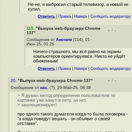
Не-не, я выбросил старый телевизор, а новый не
купил.
Ответить
|
Правка
|
Наверх
|
Cообщить модератору
115
.
"Выпуск web-браузера Chrome
+
–
/
137"
Сообщение от
Аноним
(114), 01-
Июн-25, 01:26
Ничего страшного, мы всё равно на экраны
компьютеров ориентируемся. Никто не уйдёт
обиженным!
Ответить
|
Правка
|
Наверх
|
Cообщить модератору
20.
"Выпуск web-браузера Chrome 137"
+
–
/
Сообщение от
нах.
(?), 29-Май-25, 08:38
> Я думал метод определения пользователя по
картинке уже канул в лету, ан нет,
> эволюционирует!
про одного такого думателя когда-то была поговорка -
"а когда поведут вешать - он объявит о своей
отставке".