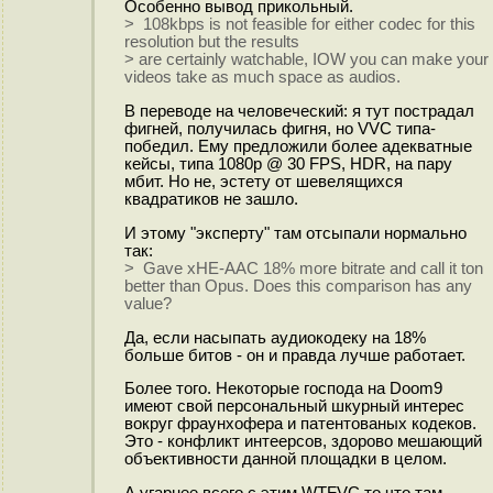
Особенно вывод прикольный.
> 108kbps is not feasible for either codec for this
resolution but the results
> are certainly watchable, IOW you can make your
videos take as much space as audios.
В переводе на человеческий: я тут пострадал
фигней, получилась фигня, но VVC типа-
победил. Ему предложили более адекватные
кейсы, типа 1080p @ 30 FPS, HDR, на пару
мбит. Но не, эстету от шевелящихся
квадратиков не зашло.
И этому "эксперту" там отсыпали нормально
так:
> Gave xHE-AAC 18% more bitrate and call it ton
better than Opus. Does this comparison has any
value?
Да, если насыпать аудиокодеку на 18%
больше битов - он и правда лучше работает.
Более того. Некоторые господа на Doom9
имеют свой персональный шкурный интерес
вокруг фраунхофера и патентованых кодеков.
Это - конфликт интеерсов, здорово мешающий
объективности данной площадки в целом.