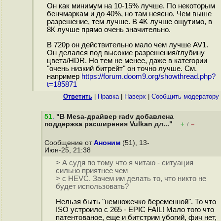
Он как минимум на 10-15% лучше. По некоторым
бенчмаркам и до 40%, но там неясно. Чем выше
разрешение, тем лучше. В 4K лучше ощутимо, в
8К лучше прямо очень значительно.
В 720p он действительно мало чем лучше AV1.
Он делался под высокие разрешения/глубину
цвета/HDR. Но тем не менее, даже в категории
"очень низкий битрейт" он точно лучше. См.
например
https://forum.doom9.org/showthread.php?
t=185871
Ответить
|
Правка
|
Наверх
|
Cообщить модератору
51
.
"В Mesa-драйвер radv добавлена
поддержка расширения Vulkan дл..."
+
–
/
Сообщение от
Аноним
(51), 13-
Июн-25, 21:38
> А судя по тому что я читаю - ситуация
сильно приятнее чем
> с HEVC. Зачем им делать то, что никто не
будет использовать?
Нельзя быть "немножечко беременной". То что
ISO устроило с 265 - EPIC FAIL! Мало того что
патентованое, еще и битстрим убогий, фич нет,