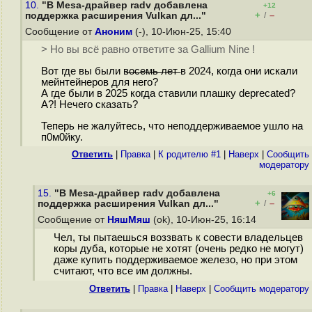
10.
"В Mesa-драйвер radv добавлена
+12
+
–
поддержка расширения Vulkan дл..."
/
Сообщение от
Аноним
(-), 10-Июн-25, 15:40
> Но вы всё равно ответите за Gallium Nine !
Вот где вы были в̶о̶с̶е̶м̶ь̶ ̶л̶е̶т̶ в 2024, когда они искали
мейнтейнеров для него?
А где были в 2025 когда ставили плашку deprecated?
А?! Нечего сказать?
Теперь не жалуйтесь, что неподдерживаемое ушло на
п0м0йку.
Ответить
|
Правка
|
К родителю #1
|
Наверх
|
Cообщить
модератору
15.
"В Mesa-драйвер radv добавлена
+6
+
–
поддержка расширения Vulkan дл..."
/
Сообщение от
НяшМяш
(ok), 10-Июн-25, 16:14
Чел, ты пытаешься воззвать к совести владельцев
коры дуба, которые не хотят (очень редко не могут)
даже купить поддерживаемое железо, но при этом
считают, что все им должны.
Ответить
|
Правка
|
Наверх
|
Cообщить модератору