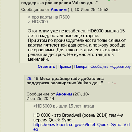
+
–
/
поддержка расширения Vulkan дл..."
Сообщение от
Аноним
(-), 10-Июн-25, 18:52
> про карты на R600
> HD3000
Этот хлам уже не юзабелен. HD6000 вышла 15
лет назад, остальные еще старше.
При этом по производительности топы сливают
картам пятилетней давности, а по жору вообще
не сравнимы. Для такого старья есть старые
редакции дистров. Не нужно это тащить в
мейнлайн.
Ответить
|
Правка
|
Наверх
|
Cообщить модератору
26.
"В Mesa-драйвер radv добавлена
поддержка расширения Vulkan дл..."
+
–
/
Сообщение от
Аноним
(26), 10-
Июн-25, 20:44
>HD6000 вышла 15 лет назад
HD 6000 - это Broadwell (осень 2014) там 4-я
версия Quick Sync:
https://en.wikipedia.org/wiki/Intel_Quick_Sync_Vid
eo