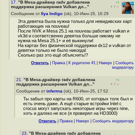
17.
"В Mesa-драйвер radv добавлена
+1
+
–
поддержка расширения Vulkan дл..."
/
Сообщение от
Ilya Indigo
(ok), 10-Июн-25, 16:29
Эта девятка была нужна только для невидивских карт
работающих на nouveau!
После NVK и Mesa 25.1 на nouveau работает vulkan и
vk3d и соответсвенно девятка больше никому не
нужна на Mesa 25.1+ и её выкинули!
На картах без физической поддержки dx12 и vulkan от
девятки только не было никогда!
Сколько раз это ещё объяснять!?
Ответить
|
Правка
|
К родителю #1
|
Наверх
|
Cообщить
модератору
21.
"В Mesa-драйвер radv добавлена
+1
+
–
поддержка расширения Vulkan дл..."
/
Сообщение от
inferrna
(ok), 10-Июн-25, 17:52
Ты забыл про карты на R600, от которых толк был и
есть очень даже. А ещё старые встройки Intel с
crocus могут запускать некоторые игры через nine,
хоть и далеко не все (я проверял на HD3000)
Ответить
|
Правка
|
Наверх
|
Cообщить модератору
23.
"В Mesa-драйвер radv добавлена