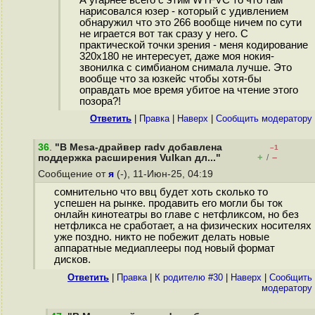
А угарнее всего с этим WTFVC то что там
нарисовался юзер - который с удивлением
обнаружил что это 266 вообще ничем по сути
не играется вот так сразу у него. С
практической точки зрения - меня кодирование
320x180 не интересует, даже моя нокия-
звонилка с симбианом снимала лучше. Это
вообще что за юзкейс чтобы хотя-бы
оправдать мое время убитое на чтение этого
позора?!
Ответить
|
Правка
|
Наверх
|
Cообщить модератору
36
.
"В Mesa-драйвер radv добавлена
–1
+
–
поддержка расширения Vulkan дл..."
/
Сообщение от
я
(-), 11-Июн-25, 04:19
сомнительно что ввц будет хоть сколько то
успешен на рынке. продавить его могли бы ток
онлайн кинотеатры во главе с нетфликсом, но без
нетфликса не сработает, а на физических носителях
уже поздно. никто не побежит делать новые
аппаратные медиаплееры под новый формат
дисков.
Ответить
|
Правка
|
К родителю #30
|
Наверх
|
Cообщить
модератору