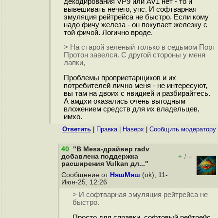
декодирования VP9 или AV1 нет - то и
вывешивать нечего, упс. И софтварная
эмуляция рейтрейса не быстро. Если кому
надо фичу железа - он покупает железку с
той фичой. Логично вроде.
> На старой зеленый только в седьмом Порт
Протон завелся. С другой стороны у меня
лапки,
Проблемы проприетарщиков и их
потребителей лично меня - не интересуют,
вы там на двоих с нвидией и разбирайтесь.
А амдхи оказались очень выгодным
вложением средств для их владельцев,
имхо.
Ответить
|
Правка
|
Наверх
|
Cообщить модератору
40
.
"В Mesa-драйвер radv
добавлена поддержка
+
–
/
расширения Vulkan дл..."
Сообщение от
НяшМяш
(ok), 11-
Июн-25, 12:26
> И софтварная эмуляция рейтрейса не
быстро.
Просто для справки, софтовый рейтрейс