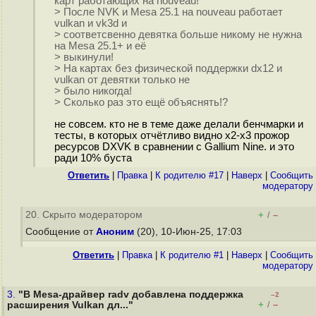
карт работающих на nouveau!
> После NVK и Mesa 25.1 на nouveau работает
vulkan и vk3d и
> соответсвенно девятка больше никому не нужна
на Mesa 25.1+ и её
> выкинули!
> На картах без физической поддержки dx12 и
vulkan от девятки только не
> было никогда!
> Сколько раз это ещё объяснять!?
не совсем. кто не в теме даже делали бенчмарки и
тесты, в которых отчётливо видно х2-х3 прожор
ресурсов DXVK в сравнении с Gallium Nine. и это
ради 10% буста
Ответить
|
Правка
|
К родителю #17
|
Наверх
|
Cообщить
модератору
20. Скрыто модератором
+
–
/
Сообщение от
Аноним
(20), 10-Июн-25, 17:03
Ответить
|
Правка
|
К родителю #1
|
Наверх
|
Cообщить
модератору
3.
"В Mesa-драйвер radv добавлена поддержка
–2
+
–
расширения Vulkan дл..."
/