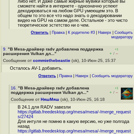
либо нет. И даже самые жирные мувики которые вы
сможете найти в интернете - однозначно успеют
декодироваться на любом GPU умеющем это. В
общем то это все что надо знать о декодировании
видео на GPU на самом деле. Остальное - это чисто
теоретическое эстетство ни о чем.
Ответить
|
Правка
|
К родителю #3
|
Наверх
|
Cообщить
модератору
9.
"В Mesa-драйвер radv добавлена поддержка
+1
+
–
расширения Vulkan дл..."
/
Сообщение от
commiethebeastie
(ok), 10-Июн-25, 15:37
Осталось AV-1 добавить.
Ответить
|
Правка
|
Наверх
|
Cообщить модератору
16.
"В Mesa-драйвер radv добавлена
+1
+
–
поддержка расширения Vulkan дл..."
/
Сообщение от
НяшМяш
(ok), 10-Июн-25, 16:18
В 24.1 для RADV завезли
https://gitlab.freedesktop.org/mesa/mesa/-/merge_request
s/27424
Для интуля не помню в какую версию, но уже полгода
назад
https://gitlab.freedesktop.org/mesa/mesa/-/merge_request