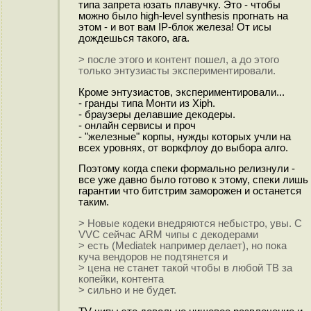
типа запрета юзать плавучку. Это - чтобы
можно было high-level synthesis прогнать на
этом - и вот вам IP-блок железа! От исы
дождешься такого, ага.
> после этого и контент пошел, а до этого
только энтузиасты экспериментировали.
Кроме энтузиастов, экспериментировали...
- гранды типа Монти из Xiph.
- браузеры делавшие декодеры.
- онлайн сервисы и проч
- "железные" корпы, нужды которых учли на
всех уровнях, от воркфлоу до выбора алго.
Поэтому когда спеки формально релизнули -
все уже давно было готово к этому, спеки лишь
гарантии что битстрим заморожен и останется
таким.
> Новые кодеки внедряются небыстро, увы. С
VVC сейчас ARM чипы с декодерами
> есть (Mediatek например делает), но пока
куча вендоров не подтянется и
> цена не станет такой чтобы в любой ТВ за
копейки, контента
> сильно и не будет.