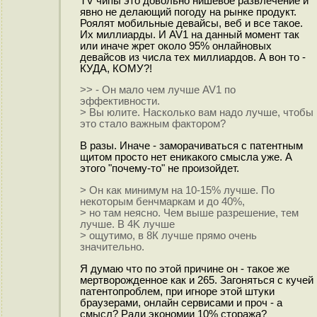
TV чипы это довольно нишевое развлечение и
явно не делающий погоду на рынке продукт.
Роялят мобильные девайсы, веб и все такое.
Их миллиарды. И AV1 на данный момент так
или иначе жрет около 95% онлайновых
девайсов из числа тех миллиардов. А вон то -
КУДА, КОМУ?!
>> - Он мало чем лучше AV1 по
эффективности.
> Вы юлите. Насколько вам надо лучше, чтобы
это стало важным фактором?
В разы. Иначе - заморачиваться с патентным
щитом просто нет еникакого смысла уже. А
этого "почему-то" не произойдет.
> Он как минимум на 10-15% лучше. По
некоторым бенчмаркам и до 40%,
> но там неясно. Чем выше разрешение, тем
лучше. В 4K лучше
> ощутимо, в 8К лучше прямо очень
значительно.
Я думаю что по этой причине он - такое же
мертворожденное как и 265. Загоняться с кучей
патентопроблем, при игноре этой штуки
браузерами, онлайн сервисами и проч - а
смысл? Ради экономии 10% стоража?