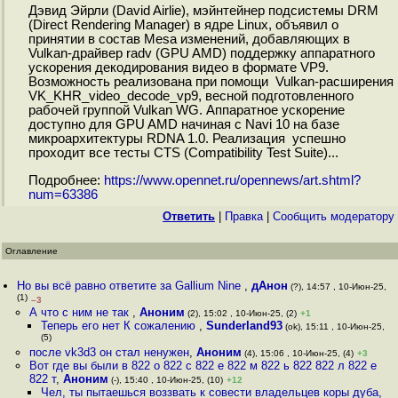
Дэвид Эйрли (David Airlie), мэйнтейнер подсистемы DRM
(Direct Rendering Manager) в ядре Linux, объявил о
принятии в состав Mesa изменений, добавляющих в
Vulkan-драйвер radv (GPU AMD) поддержку аппаратного
ускорения декодирования видео в формате VP9.
Возможность реализована при помощи Vulkan-расширения
VK_KHR_video_decode_vp9, весной подготовленного
рабочей группой Vulkan WG. Аппаратное ускорение
доступно для GPU AMD начиная с Navi 10 на базе
микроархитектуры RDNA 1.0. Реализация успешно
проходит все тесты CTS (Compatibility Test Suite)...
Подробнее:
https://www.opennet.ru/opennews/art.shtml?
num=63386
Ответить
|
Правка
|
Cообщить модератору
Оглавление
Но вы всё равно ответите за Gallium Nine
,
дАнон
(?), 14:57 , 10-Июн-25,
(1)
–3
А что с ним не так
,
Аноним
(2), 15:02 , 10-Июн-25, (2)
+1
Теперь его нет К сожалению
,
Sunderland93
(ok), 15:11 , 10-Июн-25,
(5)
после vk3d3 он стал ненужен
,
Аноним
(4), 15:06 , 10-Июн-25, (4)
+3
Вот где вы были в 822 о 822 с 822 е 822 м 822 ь 822 822 л 822 е
822 т
,
Аноним
(-), 15:40 , 10-Июн-25, (10)
+12
Чел, ты пытаешься воззвать к совести владельцев коры дуба,