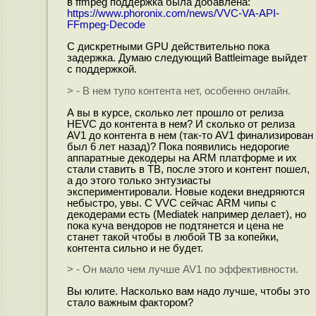
в ffmpeg поддержка была добавлена:
https://www.phoronix.com/news/VVC-VA-API-
FFmpeg-Decode
C дискретными GPU действительно пока
задержка. Думаю следующий Battleimage выйдет
с поддержкой.
> - В нем тупо контента нет, особенно онлайн.
А вы в курсе, сколько лет прошло от релиза
HEVC до контента в нем? И сколько от релиза
AV1 до контента в нем (так-то AV1 финализирован
был 6 лет назад)? Пока появились недорогие
аппаратные декодеры на ARM платформе и их
стали ставить в ТВ, после этого и контент пошел,
а до этого только энтузиасты
экспериментировали. Новые кодеки внедряются
небыстро, увы. С VVC сейчас ARM чипы с
декодерами есть (Mediatek например делает), но
пока куча вендоров не подтянется и цена не
станет такой чтобы в любой ТВ за копейки,
контента сильно и не будет.
> - Он мало чем лучше AV1 по эффективности.
Вы юлите. Насколько вам надо лучше, чтобы это
стало важным фактором?