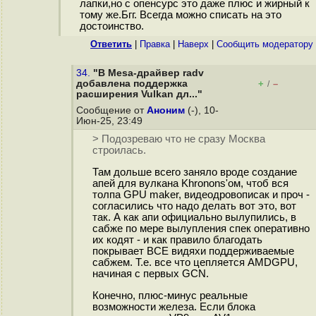
лапки,но с опенсурс это даже плюс и жирный к
тому же.Бгг. Всегда можно списать на это
достоинство.
Ответить
|
Правка
|
Наверх
|
Cообщить модератору
34.
"В Mesa-драйвер radv
добавлена поддержка
+
–
/
расширения Vulkan дл..."
Сообщение от
Аноним
(-), 10-
Июн-25, 23:49
> Подозреваю что не сразу Москва
строилась.
Там дольше всего заняло вроде создание
апей для вулкана Khronons'ом, чтоб вся
толпа GPU maker, видеодровописак и проч -
согласились что надо делать вот это, вот
так. А как апи официально вылупились, в
сабже по мере вылупления спек оперативно
их кодят - и как правило благодать
покрывает ВСЕ видяхи поддерживаемые
сабжем. Т.е. все что цепляется AMDGPU,
начиная с первых GCN.
Конечно, плюс-минус реальные
возможности железа. Если блока