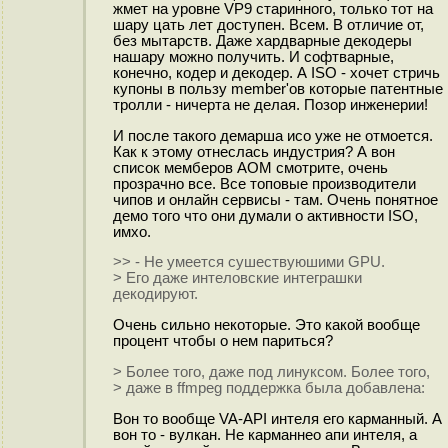
жмет на уровне VP9 старинного, только тот на
шару цать лет доступен. Всем. В отличие от,
без мытарств. Даже хардварные декодеры
нашару можно получить. И софтварные,
конечно, кодер и декодер. А ISO - хочет стричь
купоны в пользу member'ов которые патентные
тролли - ничерта не делая. Позор инженерии!
И после такого демарша исо уже не отмоется.
Как к этому отнеслась индустрия? А вон
список мемберов AOM смотрите, очень
прозрачно все. Все топовые производители
чипов и онлайн сервисы - там. Очень понятное
демо того что они думали о активности ISO,
имхо.
>> - Не умеется сушествуюшими GPU.
> Его даже интеловские интеграшки
декодируют.
Очень сильно некоторые. Это какой вообще
процент чтобы о нем париться?
> Более того, даже под линуксом. Более того,
> даже в ffmpeg поддержка была добавлена:
Вон то вообще VA-API интеля его карманный. А
вон то - вулкан. Не карманнео апи интеля, а