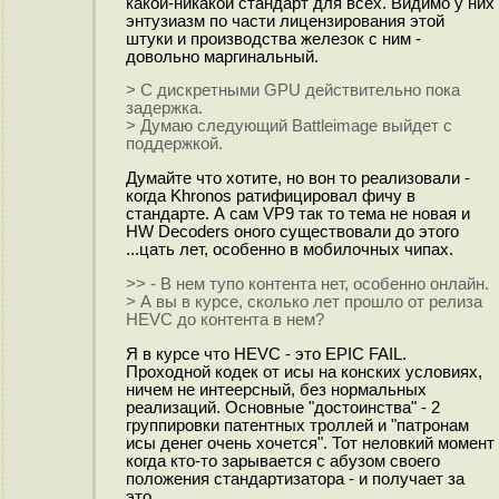
какой-никакой стандарт для всех. Видимо у них
энтузиазм по части лицензирования этой
штуки и производства железок с ним -
довольно маргинальный.
> C дискретными GPU действительно пока
задержка.
> Думаю следующий Battleimage выйдет с
поддержкой.
Думайте что хотите, но вон то реализовали -
когда Khronos ратифицировал фичу в
стандарте. А сам VP9 так то тема не новая и
HW Decoders оного существовали до этого
...цать лет, особенно в мобилочных чипах.
>> - В нем тупо контента нет, особенно онлайн.
> А вы в курсе, сколько лет прошло от релиза
HEVC до контента в нем?
Я в курсе что HEVC - это EPIC FAIL.
Проходной кодек от исы на конских условиях,
ничем не интеерсный, без нормальных
реализаций. Основные "достоинства" - 2
группировки патентных троллей и "патронам
исы денег очень хочется". Тот неловкий момент
когда кто-то зарывается с абузом своего
положения стандартизатора - и получает за
это.