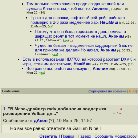
Там дольше всего заняло вроде создание апей для
вулкана Khronons ом, чтоб вся то
,
Аноним
(-), 23:49 , 10-
Июн-25, (34)
Просто для справки, софтовый рейтрейс работает
примерно в 2-3 раза медленнее хар
,
НяшМяш
(ok), 12:26 ,
11-Июн-25, (
)
40
Потому что она была тормозом в день релиза, а
шарящих ребят в тот момент не нашл
,
Аноним
(43),
21:17 , 11-Июн-25, (
)
43
–1
Чудес не бывает - выделенный хардварный блок не
для прикола же делали Но нахал
,
Аноним
(-), 00:53 ,
12-Июн-25, (
)
44
+1
Есть в использовании HD7700, на которой работает DXVK и
игры, если им достаточно
,
НяшМяш
(ok), 12:23 , 11-Июн-25, (
39
)
Все равно все proton используют
,
Аноним
(50), 22:00 , 12-
Июн-25, (
)
50
Сообщения
[
Сортировка по времени
|
RSS
]
1.
"В Mesa-драйвер radv добавлена поддержка
–3
+
–
расширения Vulkan дл..."
/
Сообщение от
дАнон
(?), 10-Июн-25, 14:57
Но вы всё равно ответите за Gallium Nine !
Ответить
|
Правка
|
Наверх
|
Cообщить модератору