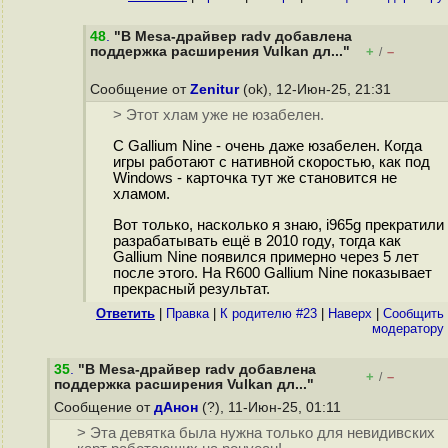
48
.
"В Mesa-драйвер radv добавлена
поддержка расширения Vulkan дл..."
+
–
/
Сообщение от
Zenitur
(ok), 12-Июн-25, 21:31
> Этот хлам уже не юзабелен.
С Gallium Nine - очень даже юзабелен. Когда
игры работают с нативной скоростью, как под
Windows - карточка тут же становится не
хламом.
Вот только, насколько я знаю, i965g прекратили
разрабатывать ещё в 2010 году, тогда как
Gallium Nine появился примерно через 5 лет
после этого. На R600 Gallium Nine показывает
прекрасный результат.
Ответить
|
Правка
|
К родителю #23
|
Наверх
|
Cообщить
модератору
35
.
"В Mesa-драйвер radv добавлена
+
–
/
поддержка расширения Vulkan дл..."
Сообщение от
дАнон
(?), 11-Июн-25, 01:11
> Эта девятка была нужна только для невидивских