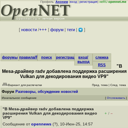
Профиль:
Аноним
(
вход
|
регистрация
)
неRU
opennet.me
[
новости
/
+++
|
форум
|
теги
|
]
форумы
правила/FAQ
поиск
регистрация
вход/
слежка
выход
RSS
"В
Mesa-драйвер radv добавлена поддержка расширения
Vulkan для декодирования видео VP9"
Вариант для распечатки
Пред. тема
|
След. тема
Форум
Разговоры, обсуждение новостей
Изначальное сообщение
[
Отслеживать
]
"В Mesa-драйвер radv добавлена поддержка
расширения Vulkan для декодирования видео
+
–
/
VP9"
Сообщение от
opennews
(?), 10-Июн-25, 14:57