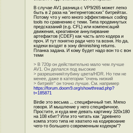
В случае AV1 разница с VP9/265 может легко
быть в 2 раза на "интернетовских" битрейтах.
Потому что у него много эффективных coding
tools по сравнению с теми. Типа продвинутых
предсказаний (e.g. CFL) или компенсаций
движения, креативное аннулирвание
артефактов (CDEF) как часть алго кодера и
проч. И тут понятно ради чего та возня. Но да,
кодеки входят в зону diminishing returns.
Планка задана. И кому будет надо вон то с вон
теми
> В 720p он действительно мало чем лучше
AV1. Он делался под высокие
> разрешения/глубину цвета/HDR. Но тем не
менее, даже в категории "очень низкий
> битрейт" он точно лучше. См. например
https://forum.doom9.org/showthread.php?
t=185871
Birdie это весьма ... специфичный тип. Мягко
говоря. И мышление у него специфичное.
Простите, и куда мне девать картинку 320x180
на 108 кбит? Или это читать как "древнего
компа этого типа не хватило на кодирвоание
чего-то большего современным кодекрм"?