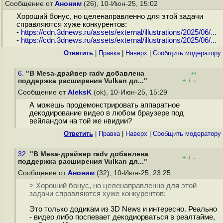
Сообщение от
Аноним
(26), 10-Июн-25, 15:02
Хороший бонус, но целенаправленно для этой задачи
справляются хуже конкурентов:
-
https://cdn.3dnews.ru/assets/external/illustrations/2025/06/...
-
https://cdn.3dnews.ru/assets/external/illustrations/2025/06/...
Ответить
|
Правка
|
Наверх
|
Cообщить модератору
6.
"В Mesa-драйвер radv добавлена
+1
+
–
поддержка расширения Vulkan дл..."
/
Сообщение от
AleksK
(ok), 10-Июн-25, 15:29
А можешь продемонстрировать аппаратное
декодирование видео в любом браузере под
вейландом на той же нвидии?
Ответить
|
Правка
|
Наверх
|
Cообщить модератору
32.
"В Mesa-драйвер radv добавлена
+
–
/
поддержка расширения Vulkan дл..."
Сообщение от
Аноним
(32), 10-Июн-25, 23:25
> Хороший бонус, но целенаправленно для этой
задачи справляются хуже конкурентов:
Это только додикам из 3D News и интересно. Реально
- видео либо поспевает декодиорваться в реалтайме,