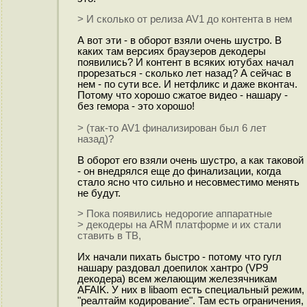
> И сколько от релиза AV1 до контента в нем
А вот эти - в оборот взяли очень шустро. В
каких там версиях браузеров декодеры
появились? И контент в всяких ютубах начал
прорезаться - сколько лет назад? А сейчас в
нем - по сути все. И нетфликс и даже вконтач.
Потому что хорошо сжатое видео - нашару -
без гемора - это хорошо!
> (так-то AV1 финализирован был 6 лет
назад)?
В оборот его взяли очень шустро, а как таковой
- он внедрялся еще до финализации, когда
стало ясно что сильно и несовместимо менять
не будут.
> Пока появились недорогие аппаратные
> декодеры на ARM платформе и их стали
ставить в ТВ,
Их начали пихать быстро - потому что гугл
нашару раздовал доепилок хантро (VP9
декодера) всем желающим железячникам
AFAIK. У них в libaom есть специальный режим,
"реалтайм кодирование". Там есть ограничения,