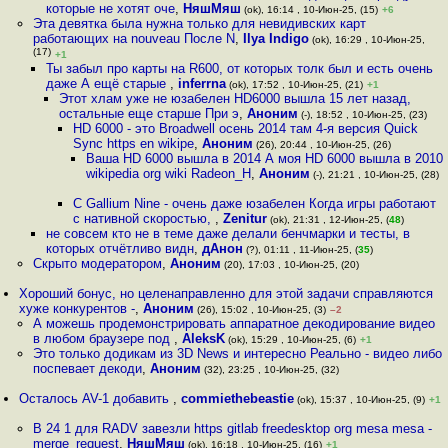
которые не хотят оче
,
НяшМяш
(ok), 16:14 , 10-Июн-25, (15)
+6
Эта девятка была нужна только для невидивских карт
работающих на nouveau После N
,
Ilya Indigo
(ok), 16:29 , 10-Июн-25,
(17)
+1
Ты забыл про карты на R600, от которых толк был и есть очень
даже А ещё старые
,
inferrna
(ok), 17:52 , 10-Июн-25, (21)
+1
Этот хлам уже не юзабелен HD6000 вышла 15 лет назад,
остальные еще старше При э
,
Аноним
(-), 18:52 , 10-Июн-25, (23)
HD 6000 - это Broadwell осень 2014 там 4-я версия Quick
Sync https en wikipe
,
Аноним
(26), 20:44 , 10-Июн-25, (26)
Ваша HD 6000 вышла в 2014 А моя HD 6000 вышла в 2010
wikipedia org wiki Radeon_H
,
Аноним
(-), 21:21 , 10-Июн-25, (28)
С Gallium Nine - очень даже юзабелен Когда игры работают
с нативной скоростью,
,
Zenitur
(ok), 21:31 , 12-Июн-25, (
48
)
не совсем кто не в теме даже делали бенчмарки и тесты, в
которых отчётливо видн
,
дАнон
(?), 01:11 , 11-Июн-25, (
35
)
Скрыто модератором
,
Аноним
(20), 17:03 , 10-Июн-25, (20)
Хороший бонус, но целенаправленно для этой задачи справляются
хуже конкурентов -
,
Аноним
(26), 15:02 , 10-Июн-25, (3)
–2
А можешь продемонстрировать аппаратное декодирование видео
в любом браузере под
,
AleksK
(ok), 15:29 , 10-Июн-25, (6)
+1
Это только додикам из 3D News и интересно Реально - видео либо
поспевает декоди
,
Аноним
(32), 23:25 , 10-Июн-25, (32)
Осталось AV-1 добавить
,
commiethebeastie
(ok), 15:37 , 10-Июн-25, (9)
+1
В 24 1 для RADV завезли https gitlab freedesktop org mesa mesa -
merge_request
,
НяшМяш
(ok), 16:18 , 10-Июн-25, (16)
+1