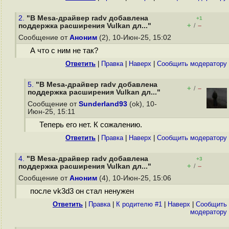
2.
"В Mesa-драйвер radv добавлена
+1
+
–
поддержка расширения Vulkan дл..."
/
Сообщение от
Аноним
(2), 10-Июн-25, 15:02
А что с ним не так?
Ответить
|
Правка
|
Наверх
|
Cообщить модератору
5.
"В Mesa-драйвер radv добавлена
+
–
/
поддержка расширения Vulkan дл..."
Сообщение от
Sunderland93
(ok), 10-
Июн-25, 15:11
Теперь его нет. К сожалению.
Ответить
|
Правка
|
Наверх
|
Cообщить модератору
4.
"В Mesa-драйвер radv добавлена
+3
+
–
поддержка расширения Vulkan дл..."
/
Сообщение от
Аноним
(4), 10-Июн-25, 15:06
после vk3d3 он стал ненужен
Ответить
|
Правка
|
К родителю #1
|
Наверх
|
Cообщить
модератору