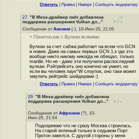
Ответить
|
Правка
|
Наверх
|
Cообщить модератору
27.
"В Mesa-драйвер radv добавлена
+1
+
–
поддержка расширения Vulkan дл..."
/
Сообщение от
Аноним
(-), 10-Июн-25, 21:05
> Понятно,как с Вулкан всякими.
Вулкан за счет сабжа работает на всем что GCN
и новее. Даже на самых первых GCN 1.x где это
вообще никто никому никогда не обещал, только
mantle. Но не - даже эти получили распоследний
вулкан. Рэйтрейсить оно конечно не умеет, но
если вы человек паук^W слоупок, оно таки может
эмулить рейтрейс шейдерами :)
Ответить
|
Правка
|
Наверх
|
Cообщить модератору
29.
"В Mesa-драйвер radv добавлена
поддержка расширения Vulkan дл..."
+
–
/
Сообщение от
Афроним
(?), 10-
Июн-25, 21:54
Подозреваю что не сразу Москва строилась.
На старой зеленый только в седьмом Порт
Протон завелся. С другой стороны у меня