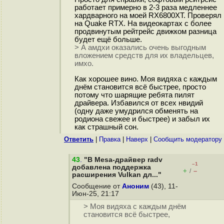
работает примерно в 2-3 раза медленнее
хардварного на моей RX6800XT. Проверял
на Quake RTX. На видеокартах с более
продвинутым рейтрейс движком разница
будет ещё больше.
> А амдхи оказались очень выгодным
вложением средств для их владельцев,
имхо.
Как хорошее вино. Моя видяха с каждым
днём становится всё быстрее, просто
потому что шарящие ребята пилят
драйвера. Избавился от всех нвидий
(одну даже умудрился обменять на
родиона свежее и быстрее) и забыл их
как страшный сон.
Ответить
|
Правка
|
Наверх
|
Cообщить модератору
43
.
"В Mesa-драйвер radv
–1
добавлена поддержка
+
–
/
расширения Vulkan дл..."
Сообщение от
Аноним
(43), 11-
Июн-25, 21:17
> Моя видяха с каждым днём
становится всё быстрее,