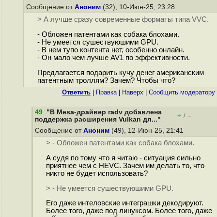
Сообщение от
Аноним
(32), 10-Июн-25, 23:28
> А лучше сразу современные форматы типа VVC.
- Обложен патентами как собака блохами.
- Не умеется сушествуюшими GPU.
- В нем тупо контента нет, особенно онлайн.
- Он мало чем лучше AV1 по эффективности.
Предлагается подарить кучу денег американским
патентным троллям? Зачем? Чтобы что?
Ответить
|
Правка
|
Наверх
|
Cообщить модератору
49
.
"В Mesa-драйвер radv добавлена
+
–
/
поддержка расширения Vulkan дл..."
Сообщение от
Аноним
(49), 12-Июн-25, 21:41
> - Обложен патентами как собака блохами.
А судя по тому что я читаю - ситуация сильно
приятнее чем с HEVC. Зачем им делать то, что
никто не будет использовать?
> - Не умеется сушествуюшими GPU.
Его даже интеловские интеграшки декодируют.
Более того, даже под линуксом. Более того, даже