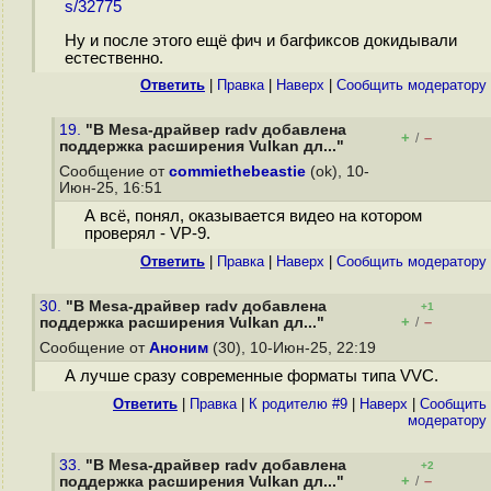
s/32775
Ну и после этого ещё фич и багфиксов докидывали
естественно.
Ответить
|
Правка
|
Наверх
|
Cообщить модератору
19.
"В Mesa-драйвер radv добавлена
+
–
/
поддержка расширения Vulkan дл..."
Сообщение от
commiethebeastie
(ok), 10-
Июн-25, 16:51
А всё, понял, оказывается видео на котором
проверял - VP-9.
Ответить
|
Правка
|
Наверх
|
Cообщить модератору
30.
"В Mesa-драйвер radv добавлена
+1
+
–
поддержка расширения Vulkan дл..."
/
Сообщение от
Аноним
(30), 10-Июн-25, 22:19
А лучше сразу современные форматы типа VVC.
Ответить
|
Правка
|
К родителю #9
|
Наверх
|
Cообщить
модератору
33.
"В Mesa-драйвер radv добавлена
+2
+
–
поддержка расширения Vulkan дл..."
/