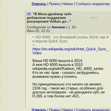
Ответить
|
Правка
|
Наверх
|
Cообщить модератору
28.
"В Mesa-драйвер radv
добавлена поддержка
+
–
/
расширения Vulkan дл..."
Сообщение от
Аноним
(-), 10-
Июн-25, 21:21
> HD 6000 - это Broadwell (осень 2014) там 4-
я версия Quick Sync:
>
https://en.wikipedia.org/wiki/Intel_Quick_Sync_
Video
Ваша HD 6000 вышла в 2014.
А моя HD 6000 вышла в 2010
wikipedia.org/wiki/Radeon_HD_6000_series
Кто из нас прав - сказать затрудняюсь,
возможно нужно уточнять.
Но принципиально это ничего не меняет,
2104 год - такое же старье, особенно для
дохлых интеграшек - ни декодинга vp9, ни
H.265, и тем более нет AV1.
Ответить
|
Правка
|
Наверх
|
Cообщить модератору