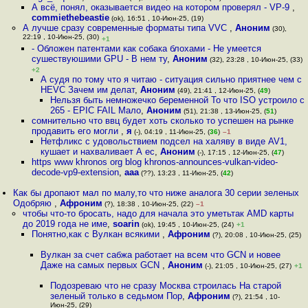
А всё, понял, оказывается видео на котором проверял - VP-9
,
commiethebeastie
(ok), 16:51 , 10-Июн-25, (19)
А лучше сразу современные форматы типа VVC
,
Аноним
(30),
22:19 , 10-Июн-25, (30)
+1
- Обложен патентами как собака блохами - Не умеется
сушествуюшими GPU - В нем ту
,
Аноним
(32), 23:28 , 10-Июн-25, (33)
+2
А судя по тому что я читаю - ситуация сильно приятнее чем с
HEVC Зачем им делат
,
Аноним
(49), 21:41 , 12-Июн-25, (
49
)
Нельзя быть немножечко беременной То что ISO устроило с
265 - EPIC FAIL Мало
,
Аноним
(51), 21:38 , 13-Июн-25, (
51
)
сомнительно что ввц будет хоть сколько то успешен на рынке
продавить его могли
,
я
(-), 04:19 , 11-Июн-25, (
36
)
–1
Нетфликс с удовольствием подсел на халяву в виде AV1,
кушает и нахваливает А ес
,
Аноним
(-), 17:15 , 12-Июн-25, (
47
)
https www khronos org blog khronos-announces-vulkan-video-
decode-vp9-extension
,
aaa
(??), 13:23 , 11-Июн-25, (
42
)
Как бы дропают мал по малу,то что ниже аналога 30 серии зеленых
Одобряю
,
Афроним
(?), 18:38 , 10-Июн-25, (22)
–1
чтобы что-то бросать, надо для начала это уметьтак AMD карты
до 2019 года не име
,
soarin
(ok), 19:45 , 10-Июн-25, (24)
+1
Понятно,как с Вулкан всякими
,
Афроним
(?), 20:08 , 10-Июн-25, (25)
Вулкан за счет сабжа работает на всем что GCN и новее
Даже на самых первых GCN
,
Аноним
(-), 21:05 , 10-Июн-25, (27)
+1
Подозреваю что не сразу Москва строилась На старой
зеленый только в седьмом Пор
,
Афроним
(?), 21:54 , 10-
Июн-25, (29)