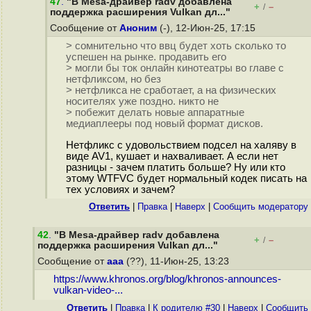
47
.
"В Mesa-драйвер radv добавлена
+
–
/
поддержка расширения Vulkan дл..."
Сообщение от
Аноним
(-), 12-Июн-25, 17:15
> сомнительно что ввц будет хоть сколько то
успешен на рынке. продавить его
> могли бы ток онлайн кинотеатры во главе с
нетфликсом, но без
> нетфликса не сработает, а на физических
носителях уже поздно. никто не
> побежит делать новые аппаратные
медиаплееры под новый формат дисков.
Нетфликс с удовольствием подсел на халяву в
виде AV1, кушает и нахваливает. А если нет
разницы - зачем платить больше? Ну или кто
этому WTFVC будет нормальный кодек писать на
тех условиях и зачем?
Ответить
|
Правка
|
Наверх
|
Cообщить модератору
42
.
"В Mesa-драйвер radv добавлена
+
–
/
поддержка расширения Vulkan дл..."
Сообщение от
aaa
(??), 11-Июн-25, 13:23
https://www.khronos.org/blog/khronos-announces-
vulkan-video-...
Ответить
|
Правка
|
К родителю #30
|
Наверх
|
Cообщить