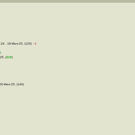
3:24 , 19-Июл-25, (120)
–4
1
25, (
210
)
 20-Июл-25, (144)