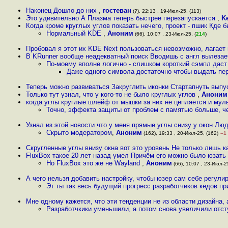
Наконец Дошло до них
,
гостеван
(?), 22:13 , 19-Июл-25, (113)
Это удивительно А Плазма теперь быстрее перезапускается
,
Ke
Когда кроме круглых углов показать нечего, проект - пшик Кде 
Нормальный KDE
,
Аноним
(66), 10:07 , 23-Июл-25, (
214
)
Пробовал я этот их KDE Next пользоваться невозможно, лагает
В KRunner вообще неадекватный поиск Вводишь c англ вылезает 
По-моему вполне логично - слишком короткий сэмпл даст 
Даже одного символа достаточно чтобы выдать пе
Теперь можно развиваться Закруглить иконки Стартапнуть выпу
Только тут узнал, что у кого-то не было круглых углов
,
Аноним
когда углы круглые шлейф от мышки за них не цепляется и муль
Точно, эффекта защиты от проблем с памятью больше, ч
Узнал из этой новости что у меня прямые углы снизу у окон Лю
Скрыто модератором
,
Аноним
(162), 19:33 , 20-Июл-25, (162)
–1
Скругленные углы внизу окна вот это уровень Не только лишь 
FluxBox такое 20 лет назад умел Причём его можно было юзать 
Но FluxBox это же не Wayland
,
Аноним
(66), 10:07 , 23-Июл-25
А чего нельзя добавить настройку, чтобы юзер сам себе регулир
Эт ты так весь будущий прогресс разработчиков кедов п
Мне одному кажется, что эти тенденции не из области дизайна, 
Разработчкики уменьшили, а потом снова увеличили отсту