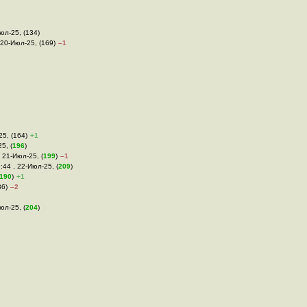
Июл-25, (134)
 20-Июл-25, (169)
–1
25, (164)
+1
5, (
196
)
, 21-Июл-25, (
199
)
–1
9:44 , 22-Июл-25, (
209
)
190
)
+1
36)
–2
юл-25, (
204
)