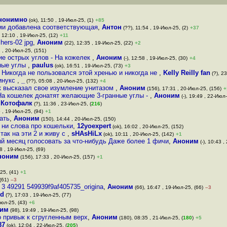
нонимно
(ok), 11:50 , 19-Июл-25, (1)
+85
ами добавлена соответствующая
,
Антон
(??), 11:54 , 19-Июл-25, (2)
+37
 12:10 , 19-Июл-25, (12)
+11
chers-02 jpg
,
Аноним
(22), 12:35 , 19-Июл-25, (22)
+2
1 , 20-Июл-25, (151)
ие острых углов - На кожелек
,
Аноним
(-), 12:58 , 19-Июл-25, (30)
+4
нные углы
,
paulus
(ok), 16:51 , 19-Июл-25, (73)
+3
 Никогда не пользовался этой хренью и никогда не
,
Kelly Reilly fan
(?), 2
линукс
,
_
(??), 05:08 , 20-Июл-25, (132)
+4
к высказал свое изумление унитазом
,
Аноним
(156), 17:31 , 20-Июл-25, (156)
+
На кошелек донатят желающие 3-гранные углы -
,
Аноним
(-), 19:49 , 22-Июл-
,
Котофалк
(?), 11:36 , 23-Июл-25, (
216
)
 , 19-Июл-25, (94)
+1
ать
,
Аноним
(150), 14:44 , 20-Июл-25, (150)
 ни слова про кошельки
,
12yoexpert
(ok), 16:02 , 20-Июл-25, (152)
так на эти 2 и живу с
,
sHAsHiLx
(ok), 10:11 , 20-Июл-25, (142)
+1
й месяц голосовать за что-нибудь Даже более 1 фичи
,
Аноним
(-), 10:43 ,
8 , 19-Июл-25, (69)
ноним
(156), 17:33 , 20-Июл-25, (157)
+1
25, (41)
+1
(61)
–3
9 3 49291 549939f9af405735_origina
,
Аноним
(66), 16:47 , 19-Июл-25, (66)
–3
d
(?), 17:03 , 19-Июл-25, (77)
Июл-25, (43)
+6
им
(98), 19:49 , 19-Июл-25, (98)
 привык к сгругленным верх
,
Аноним
(180), 08:35 , 21-Июл-25, (
180
)
+5
87
(ok), 12:04 , 22-Июл-25, (
205
)