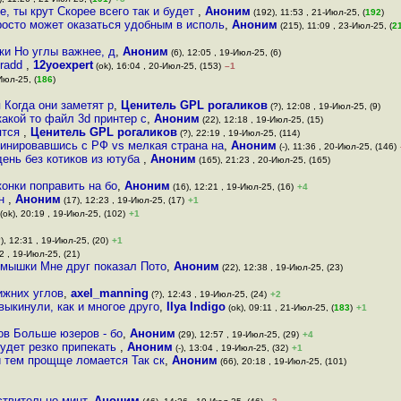
е, ты крут Скорее всего так и будет
,
Аноним
(192), 11:53 , 21-Июл-25, (
192
)
просто может оказаться удобным в исполь
,
Аноним
(215), 11:09 , 23-Июл-25, (
2
ки Но углы важнее, д
,
Аноним
(6), 12:05 , 19-Июл-25, (6)
eradd
,
12yoexpert
(ok), 16:04 , 20-Июл-25, (153)
–1
Июл-25, (
186
)
Когда они заметят р
,
Ценитель GPL рогаликов
(?), 12:08 , 19-Июл-25, (9)
какой то файл 3d принтер с
,
Аноним
(22), 12:18 , 19-Июл-25, (15)
ятся
,
Ценитель GPL рогаликов
(?), 22:19 , 19-Июл-25, (114)
динировавшись с РФ vs мелкая страна на
,
Аноним
(-), 11:36 , 20-Июл-25, (146)
день без котиков из ютуба
,
Аноним
(165), 21:23 , 20-Июл-25, (165)
онки поправить на бо
,
Аноним
(16), 12:21 , 19-Июл-25, (16)
+4
ин
,
Аноним
(17), 12:23 , 19-Июл-25, (17)
+1
(ok), 20:19 , 19-Июл-25, (102)
+1
), 12:31 , 19-Июл-25, (20)
+1
2 , 19-Июл-25, (21)
 мышки Мне друг показал Пото
,
Аноним
(22), 12:38 , 19-Июл-25, (23)
ижних углов
,
axel_manning
(?), 12:43 , 19-Июл-25, (24)
+2
ыкинули, как и многое друго
,
Ilya Indigo
(ok), 09:11 , 21-Июл-25, (
183
)
+1
ов Больше юзеров - бо
,
Аноним
(29), 12:57 , 19-Июл-25, (29)
+4
удет резко припекать
,
Аноним
(-), 13:04 , 19-Июл-25, (32)
+1
й тем прощще ломается Так ск
,
Аноним
(66), 20:18 , 19-Июл-25, (101)
ствительно минт
,
Аноним