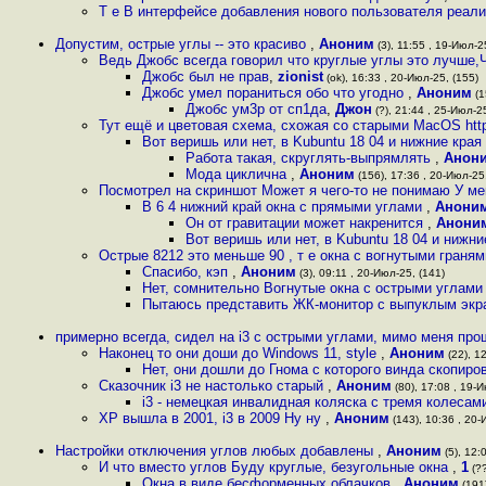
Т е В интерфейсе добавления нового пользователя реал
Допустим, острые углы -- это красиво
,
Аноним
(3), 11:55 , 19-Июл-25
Ведь Джобс всегда говорил что круглые углы это лучше,
Джобс был не прав
,
zionist
(ok), 16:33 , 20-Июл-25, (155)
Джобс умел пораниться обо что угодно
,
Аноним
(1
Джобс ум3р от сп1да
,
Джон
(?), 21:44 , 25-Июл-25
Тут ещё и цветовая схема, схожая со старыми MacOS htt
Вот веришь или нет, в Kubuntu 18 04 и нижние края 
Работа такая, скруглять-выпрямлять
,
Анон
Мода циклична
,
Аноним
(156), 17:36 , 20-Июл-25,
Посмотрел на скриншот Может я чего-то не понимаю У мен
В 6 4 нижний край окна с прямыми углами
,
Анони
Он от гравитации может накренится
,
Анони
Вот веришь или нет, в Kubuntu 18 04 и нижни
Острые 8212 это меньше 90 , т е окна с вогнутыми граня
Спасибо, кэп
,
Аноним
(3), 09:11 , 20-Июл-25, (141)
Нет, сомнительно Вогнутые окна с острыми углами 
Пытаюсь представить ЖК-монитор с выпуклым эк
примерно всегда, сидел на i3 с острыми углами, мимо меня про
Наконец то они доши до Windows 11, style
,
Аноним
(22), 1
Нет, они дошли до Гнома с которого винда скопир
Сказочник i3 не настолько старый
,
Аноним
(80), 17:08 , 19-И
i3 - немецкая инвалидная коляска с тремя колеса
XP вышла в 2001, i3 в 2009 Ну ну
,
Аноним
(143), 10:36 , 20-
Настройки отключения углов любых добавлены
,
Аноним
(5), 12:
И что вместо углов Буду круглые, безугольные окна
,
1
(??
Окна в виде бесформенных облачков
,
Аноним
(191)