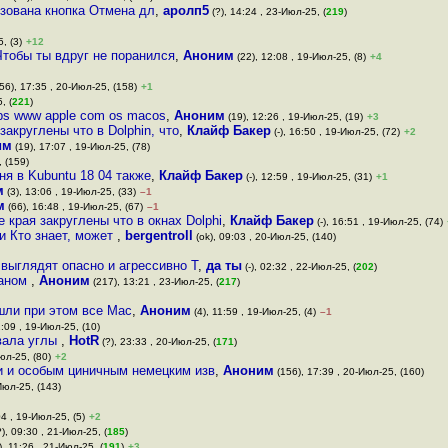
изована кнопка Отмена дл
,
аролп5
(?), 14:24 , 23-Июл-25, (
219
)
, (3)
+12
Чтобы ты вдруг не поранился
,
Аноним
(22), 12:08 , 19-Июл-25, (8)
+4
56), 17:35 , 20-Июл-25, (158)
+1
, (
221
)
ps www apple com os macos
,
Аноним
(19), 12:26 , 19-Июл-25, (19)
+3
закруглены что в Dolphin, что
,
Клайф Бакер
(-), 16:50 , 19-Июл-25, (72)
+2
им
(19), 17:07 , 19-Июл-25, (78)
 (159)
я в Kubuntu 18 04 также
,
Клайф Бакер
(-), 12:59 , 19-Июл-25, (31)
+1
м
(3), 13:06 , 19-Июл-25, (33)
–1
м
(66), 16:48 , 19-Июл-25, (67)
–1
е края закруглены что в окнах Dolphi
,
Клайф Бакер
(-), 16:51 , 19-Июл-25, (74)
ми Кто знает, может
,
bergentroll
(ok), 09:03 , 20-Июл-25, (140)
выглядят опасно и агрессивно Т
,
да ты
(-), 02:32 , 22-Июл-25, (
202
)
раном
,
Аноним
(217), 13:21 , 23-Июл-25, (
217
)
шли при этом все Mac
,
Аноним
(4), 11:59 , 19-Июл-25, (4)
–1
2:09 , 19-Июл-25, (10)
овала углы
,
HotR
(?), 23:33 , 20-Июл-25, (
171
)
юл-25, (80)
+2
ми и особым циничным немецким изв
,
Аноним
(156), 17:39 , 20-Июл-25, (160)
Июл-25, (143)
04 , 19-Июл-25, (5)
+2
), 09:30 , 21-Июл-25, (
185
)
, 11:26 , 21-Июл-25, (
191
)
+3