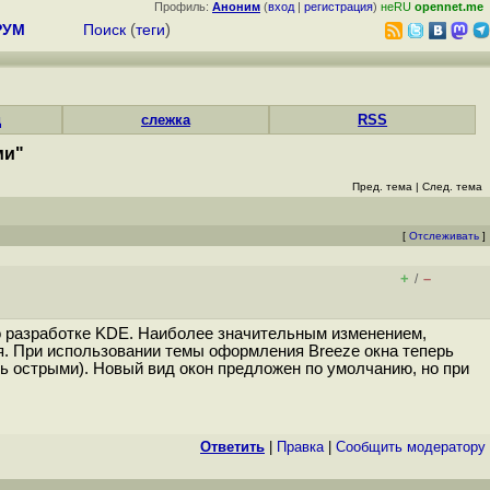
Профиль:
Аноним
(
вход
|
регистрация
)
неRU
opennet.me
РУМ
Поиск
(
теги
)
д
слежка
RSS
ми"
Пред. тема
|
След. тема
[
Отслеживать
]
+
–
/
 о разработке KDE. Наиболее значительным изменением,
ля. При использовании темы оформления Breeze окна теперь
ь острыми). Новый вид окон предложен по умолчанию, но при
Ответить
|
Правка
|
Cообщить модератору