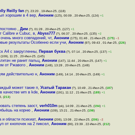
lly Reilly fan
(?), 23:20 , 19-Июл-25, (118)
был хорошим в 4 вер
,
Аноним
(125), 00:09 , 20-Июл-25, (124)
+1
 постояно
,
Дим
(?), 01:28 , 20-Июл-25, (127)
+1
Calibre и Cubuc, в
,
Abyss777
(?), 06:37 , 20-Июл-25, (135)
+2
очень много совпадений, чт
,
Аноним
(175), 01:46 , 21-Июл-25, (
175
)
–1
рвые результаты Особенно если учи
,
Аноним
(97), 09:43 , 01-Авг-25, (
226
)
ск А4 с закругленны
,
Первая буква
(?), 07:14 , 20-Июл-25, (137)
+1
(109), 11:25 , 20-Июл-25, (145)
титач не ранит пальц
,
Аноним
(147), 11:44 , 20-Июл-25, (147)
+1
ем от Ржавого
,
Аноним
(148), 13:28 , 20-Июл-25, (148)
дям действительно н
,
Аноним
(149), 14:14 , 20-Июл-25, (149)
+1
каждый может такие п
,
Усатый Таракан
(?), 10:49 , 21-Июл-25, (
187
)
в качестве wm в kde
,
Аноним
(191), 11:12 , 21-Июл-25, (
189
)
+1
, (
213
)
овать степень заост
,
verh010m
(ok), 14:09 , 21-Июл-25, (
194
)
+1
рибьёшь на корню
,
Аноним
(109), 15:21 , 21-Июл-25, (
198
)
а и области психиат
,
Аноним
(206), 13:08 , 22-Июл-25, (
206
)
–2
п от кнопочек на 2 пиксел
,
Аноним
(66), 23:39 , 22-Июл-25, (
212
)