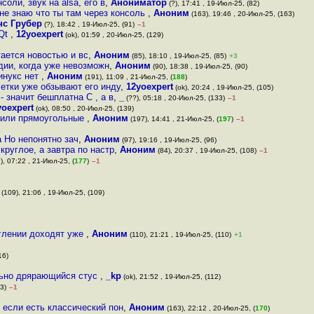
оли, звук на alsa, его в
,
Анониматор
(?), 17:41 , 19-Июл-25, (82)
не знаю что ты там через консоль
,
Аноним
(163), 19:46 , 20-Июл-25, (163)
нс Грубер
(?), 18:42 , 19-Июл-25, (91)
–1
 Qt
,
12yoexpert
(ok), 01:59 , 20-Июл-25, (129)
тается новостью и вс
,
Аноним
(85), 18:10 , 19-Июл-25, (85)
+3
адии, когда уже невозможн
,
Аноним
(90), 18:38 , 19-Июл-25, (90)
линукс нет
,
Аноним
(191), 11:09 , 21-Июл-25, (
188
)
летки уже обзывают его инду
,
12yoexpert
(ok), 20:24 , 19-Июл-25, (105)
 - значит бешплатна С , а в
,
_
(??), 05:18 , 20-Июл-25, (133)
–1
yoexpert
(ok), 08:50 , 20-Июл-25, (139)
ы или прямоугольные
,
Аноним
(197), 14:41 , 21-Июл-25, (
197
)
–1
а Но непонятно зач
,
Аноним
(97), 19:16 , 19-Июл-25, (96)
круглое, а завтра по настр
,
Аноним
(84), 20:37 , 19-Июл-25, (108)
–1
), 07:22 , 21-Июл-25, (
177
)
–1
(109), 21:06 , 19-Июл-25, (109)
углении доходят уже
,
Аноним
(110), 21:21 , 19-Июл-25, (110)
+1
16)
льно дрярающийся стус
,
_kp
(ok), 21:52 , 19-Июл-25, (112)
3)
–1
 если есть классический пон
,
Аноним
(163), 22:12 , 20-Июл-25, (
170
)