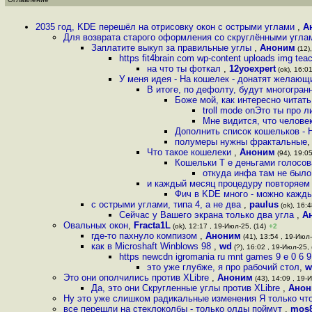
2035 год, KDE перешёл на отрисовку окон с острыми углами
,
А
Для возврата старого оформления со скруглёнными угл
Заплатите выкуп за правильные углы
,
Аноним
(12),
https fit4brain com wp-content uploads img tea
на что ты фоткал
,
12yoexpert
(ok), 16:0
У меня идея - На кошелек - донатят желающ
В итоге, по дефолту, будут многогра
Боже мой, как интересно читать
troll mode onЭто ты про 
Мне видится, что челове
Дополнить список кошельков - 
полумеры нужны фрактальные
Что такое кошелеки
,
Аноним
(94), 19:05
Кошельки Т е деньгами голосов
откуда инфа там не было
и каждый месяц процедуру повторяем 
Фич в KDE много - можно кажды
с острыми углами, типа 4, а не два
,
paulus
(ok), 16:4
Сейчас у Вашего экрана только два угла
,
А
Овальных окон
,
Fracta1L
(ok), 12:17 , 19-Июл-25, (14)
+2
где-то пахнуло компизом
,
Аноним
(41), 13:54 , 19-Июл-
как в Microshaft Winblows 98
,
wd
(?), 16:02 , 19-Июл-25, 
https newcdn igromania ru mnt games 9 e 0 6 
это уже глубже, я про рабочий стол
,
w
Это они ополчились против XLibre
,
Аноним
(43), 14:09 , 19-
Да, это они Скругленные углы против XLibre
,
Анон
Ну это уже слишком радикальные изменения Я только что
все перешли на стеклоколбы - только олды поймут
,
mos