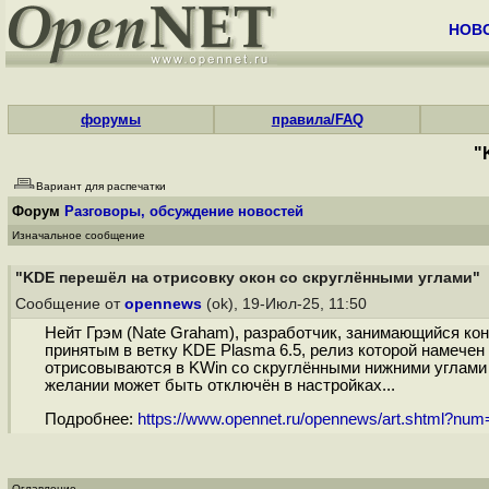
НОВ
форумы
правила/FAQ
"
Вариант для распечатки
Форум
Разговоры, обсуждение новостей
Изначальное сообщение
"KDE перешёл на отрисовку окон со скруглёнными углами"
Сообщение от
opennews
(ok), 19-Июл-25, 11:50
Нейт Грэм (Nate Graham), разработчик, занимающийся ко
принятым в ветку KDE Plasma 6.5, релиз которой намечен
отрисовываются в KWin со скруглёнными нижними углами 
желании может быть отключён в настройках...
Подробнее:
https://www.opennet.ru/opennews/art.shtml?nu
Оглавление