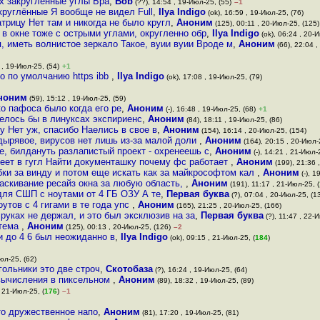
ях закруглённые углы Бра
,
Bob
(??), 14:54 , 19-Июл-25, (55)
–1
круглённые Я вообще не видел Full
,
Ilya Indigo
(ok), 16:59 , 19-Июл-25, (76)
трицу Нет там и никогда не было кругл
,
Аноним
(125), 00:11 , 20-Июл-25, (125)
в окне тоже с острыми углами, округленно обр
,
Ilya Indigo
(ok), 06:24 , 20-
, иметь волнистое зеркало Такое, вуии вуии Вроде м
,
Аноним
(66), 22:04 ,
 , 19-Июл-25, (54)
+1
о по умолчанию https ibb
,
Ilya Indigo
(ok), 17:08 , 19-Июл-25, (79)
ноним
(59), 15:12 , 19-Июл-25, (59)
о пафоса было когда его ре
,
Аноним
(-), 16:48 , 19-Июл-25, (68)
+1
телось бы в линуксах экспириенс
,
Аноним
(84), 18:11 , 19-Июл-25, (86)
чу Нет уж, спасибо Наелись в свое в
,
Аноним
(154), 16:14 , 20-Июл-25, (154)
 дырявое, вирусов нет лишь из-за малой доли
,
Аноним
(164), 20:15 , 20-Июл-
е, билдануть разлапистый проект - охренеешь с
,
Аноним
(-), 14:21 , 21-Июл-2
меет в гугл Найти документашку почему фс работает
,
Аноним
(199), 21:36 
бки за винду и потом еще искать как за майкрософтом кал
,
Аноним
(-), 1
аскивание ресайз окна за любую область,
,
Аноним
(191), 11:17 , 21-Июл-25, (
ля СШП с ноутами от 4 ГБ ОЗУ А те
,
Первая буква
(?), 07:04 , 20-Июл-25, (1
утов с 4 гигами в те года упс
,
Аноним
(165), 21:25 , 20-Июл-25, (166)
 руках не держал, и это был эксклюзив на за
,
Первая буква
(?), 11:47 , 22-И
стема
,
Аноним
(125), 00:13 , 20-Июл-25, (126)
–2
и до 4 6 был неожиданно в
,
Ilya Indigo
(ok), 09:15 , 21-Июл-25, (
184
)
юл-25, (62)
ольники это две строч
,
Скотобаза
(?), 16:24 , 19-Июл-25, (64)
 вычисления в пиксельном
,
Аноним
(89), 18:32 , 19-Июл-25, (89)
 21-Июл-25, (
176
)
–1
то дружественное напо
,
Аноним
(81), 17:20 , 19-Июл-25, (81)