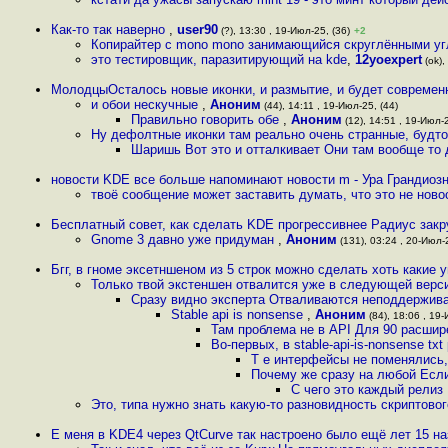
Как-то так наверно
,
user90
(?), 13:30 , 19-Июл-25, (36)
+2
Копирайтер с mono mono занимающийся скруглёнными уг
это тестировщик, паразитирующий на kde
,
12yoexpert
(ok),
МолодцыОсталось новые иконки, и размытие, и будет современ
и обои нескучные
,
Аноним
(44), 14:11 , 19-Июл-25, (44)
Правильно говорить обе
,
Аноним
(12), 14:51 , 19-Июл-2
Ну дефолтные иконки там реально очень странные, будто
Шаришь Вот это и отталкивает Они там вообще то 
новости KDE все больше напоминают новости m - Ура Грандиоз
твоё сообщение может заставить думать, что это не ново
Бесплатный совет, как сделать KDE прогрессивнее Радиус закр
Gnome 3 давно уже придуман
,
Аноним
(131), 03:24 , 20-Июл-
Бгг, в гноме эксетншеном из 5 строк можно сделать хоть какие 
Только твой экстеншен отвалится уже в следующей верс
Сразу видно эксперта Отваливаются неподдержива
Stable api is nonsense
,
Аноним
(84), 18:06 , 19-
Там проблема не в API Для 90 расшир
Во-первых, в stable-api-is-nonsense tx
Т е интерфейсы не поменялись,
Почему же сразу на любой Если
С чего это каждый релиз
Это, типа нужно знать какую-то разновидность скриптово
E меня в KDE4 через QtCurve так настроено было ещё лет 15 н