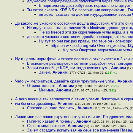
дружеское предупреждение запускается через логин в конс
В нормальных дистрибутивах нормально стартует, 
Ты хотел сказать KDE 3 5 с перебитыми копирайтами
,
Га
он хотел сказать на дохлой изуродованной версии
До какого же ужасного состояния дошла индустрия, что это счи
Не индустрия - только линукс Это bloatware дошло до ст
Т е во freebsd эти же скругленные углы норм, а в 
до какого ужасного состояния дошёл опенсорс, что мало
Ну тут то они как раз правы, это тебе он - опенсорс
https en wikipedia org wiki Overton_window
,
12
А у окон Овертона закруглённые угл
Ну в целом норм фича и скорее всего оно отключается в 2 клик
В основном реализуются хотелки разработчиков, сегодня 
Завкм им вообще KDE, им тогда нужно гнум
,
Аноним
(177
Зачем
,
Аноним
(177), 07:23 , 21-Июл-25, (
178
)
+1
Чего уж мелочиться, давайте сразу треугольные углы
,
Аноним
Отрицательные
,
Аноним
(179), 08:00 , 21-Июл-25, (
179
)
Мнимые
,
Аноним
(197), 09:07 , 21-Июл-25, (
182
)
А чего вообще так загоняются с этими углами Некоторые в скр
им бы ui ux дизайнера
,
Аноним
(111), 21:35 , 19-Июл-25, (111)
+1
Спасибо не надо Наелись
,
Аноним
(116), 22:36 , 19-Июл-25, (1
Лично мне всё равно скругленные углы или нет Раздражает си
Пипл-то хавает А почему
,
Аноним
(110), 23:44 , 19-Июл-25, (12
Скрыто модератором
,
Аноним
(66), 22:02 , 20-Июл-25, (168)
Зачем страдать испытывая на себе все изменения Плазы,