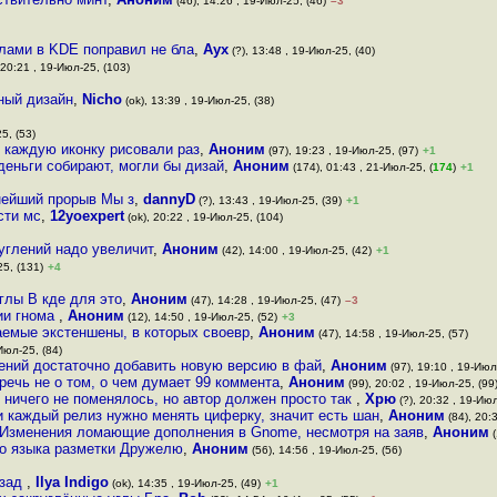
(46), 14:26 , 19-Июл-25, (46)
–3
лами в KDE поправил не бла
,
Аух
(?), 13:48 , 19-Июл-25, (40)
 20:21 , 19-Июл-25, (103)
ный дизайн
,
Nicho
(ok), 13:39 , 19-Июл-25, (38)
5, (53)
 каждую иконку рисовали раз
,
Аноним
(97), 19:23 , 19-Июл-25, (97)
+1
деньги собирают, могли бы дизай
,
Аноним
(174), 01:43 , 21-Июл-25, (
174
)
+1
нейший прорыв Мы з
,
dannyD
(?), 13:43 , 19-Июл-25, (39)
+1
сти мс
,
12yoexpert
(ok), 20:22 , 19-Июл-25, (104)
углений надо увеличит
,
Аноним
(42), 14:00 , 19-Июл-25, (42)
+1
25, (131)
+4
углы В кде для это
,
Аноним
(47), 14:28 , 19-Июл-25, (47)
–3
ии гнома
,
Аноним
(12), 14:50 , 19-Июл-25, (52)
+3
емые экстеншены, в которых своевр
,
Аноним
(47), 14:58 , 19-Июл-25, (57)
Июл-25, (84)
ений достаточно добавить новую версию в фай
,
Аноним
(97), 19:10 , 19-Июл
t речь не о том, о чем думает 99 коммента
,
Аноним
(99), 20:02 , 19-Июл-25, (99
 ничего не поменялось, но автор должен просто так
,
Хрю
(?), 20:32 , 19-Июл
 каждый релиз нужно менять циферку, значит есть шан
,
Аноним
(84), 20:
 Изменения ломающие дополнения в Gnome, несмотря на заяв
,
Аноним
(
го языка разметки Дружелю
,
Аноним
(56), 14:56 , 19-Июл-25, (56)
азад
,
Ilya Indigo
(ok), 14:35 , 19-Июл-25, (49)
+1