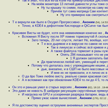
Так и знал, что всё из-за Kurw На прямоугольных диспле
На моём мониторе 13 летней давности углы тоже с
Ну ты крышку то сними, посмотри на саму ма
Причём тут сама матрица Сам контент 
Ну это примерно как смотреться
Т е вернули как было в Oxygen Прогрессивно
,
Аноним
(54), 14:53
Точно, в KDE4 в дефолтном Кислороде и QtCurve так был
Красивее Висты не будет, хотя она невменяемая конечно же
,
А
Вспомнил Я Висту после XP помню тормознутой А скольк
Зато теперь, 20 лет спустя, летает Но, вообще, хо
Т е все дырявое и в вирусне по самое не хо
Так в линуксах и сейчас всё кривое и
А также файлуха тормозит в разы хуж
Опять 294 показывает что не у
1 Я должен заплатить ба
Да практически любой wm, умеющий в перет
Потому что делалась она с упреждающим кешем, д
дык, внезапно, и в СШП не было массовых но
И мне их не привозили, и я лично их в
О да бро Тоже люблю висту, реально самая красивая си
А я вспомнил как при обновлении KDE4 то ли до 4 5, то л
Он это и раньше умел в старых версиях
,
Аноним
(62), 16:10 , 19-И
Это даже не новость В шейдере рисующем скруглённые прямоуг
И нагрузка на GPU и ускоренная разрядка батареи, ведь
Прямо ужас какие вычисления
,
Аноним
(176), 02:12 ,
Я по достоинству оценил остроумие анонимных экспертов Прос