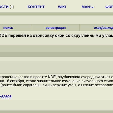
ОСТИ
(
+
)
КОНТЕНТ
WIKI
MAN'ы
ФО
поиск
регистрация
вход/выхо
KDE перешёл на отрисовку окон со скруглёнными угла
нтролем качества в проекте KDE, опубликовал очередной отчёт
 на 16 октября, стало значительное изменение визуального сти
(ранее были скруглены лишь верхние углы, а нижние оставалис
m=63606