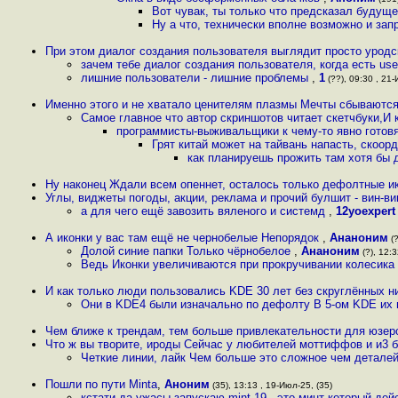
Вот чувак, ты только что предсказал будуще
Ну а что, технически вполне возможно и за
При этом диалог создания пользователя выглядит просто уродс
зачем тебе диалог создания пользователя, когда есть us
лишние пользователи - лишние проблемы
,
1
(??), 09:30 , 21-
Именно этого и не хватало ценителям плазмы Мечты сбываются 
Самое главное что автор скриншотов читает скетчбуки,И 
программисты-выживальщики к чему-то явно готов
Грят китай может на тайвань напасть, скоор
как планируешь прожить там хотя бы 
Ну наконец Ждали всем опеннет, осталось только дефолтные ик
Углы, виджеты погоды, акции, реклама и прочий булшит - вин-в
а для чего ещё завозить вяленого и системд
,
12yoexpert
А иконки у вас там ещё не чернобелые Непорядок
,
Ананоним
(?
Долой синие папки Только чёрнобелое
,
Ананоним
(?), 12:3
Ведь Иконки увеличиваются при прокручивании колесика
И как только люди пользовались KDE 30 лет без скруглённых н
Они в KDE4 были изначально по дефолту В 5-ом KDE их в
Чем ближе к трендам, тем больше привлекательности для юзер
Что ж вы творите, ироды Сейчас у любителей моттиффов и и3 б
Четкие линии, лайк Чем больше это сложное чем детале
Пошли по пути Mintа
,
Аноним
(35), 13:13 , 19-Июл-25, (35)
кстати да ужасы запускаю mint 19 - это минт который дей