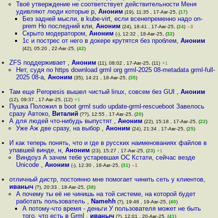
Твоё утверждение не соответствует действительности Меня
удивляют люди которые р
,
Аноним
(19), 11:35 , 17-Авг-25, (
17
)
Без задней мысли, в kube-virt, если всенепременно надо on-
prem Но последний кли
,
Аноним
(24), 18:41 , 17-Авг-25, (
24
)
–3
Скрыто модератором
,
Аноним
(-), 12:32 , 18-Авг-25, (
32
)
1с и пострес от него в докере крутятся без проблем
,
Аноним
(42), 05:20 , 22-Авг-25, (
42
)
ZFS поддерживает
,
Аноним
(11), 08:02 , 17-Авг-25, (11)
+1
Нет, судя по https download grml org grml-2025 08-metadata grml-full-
2025 08-a
,
Аноним
(35), 14:21 , 18-Авг-25, (
35
)
Там еще Peropesis вышел чистый linux, совсем без GUI
,
Аноним
(12), 09:37 , 17-Авг-25, (12)
+1
Пушка Положил в boot grml sudo update-grml-rescueboot Завелось
сразу Автоко
,
Виталий
(??), 12:55 , 17-Авг-25, (
20
)
А для людей что-нибудь выпустят
,
Аноним
(22), 15:18 , 17-Авг-25, (
22
)
Уже Аж две сразу, на выбор
,
Аноним
(24), 21:34 , 17-Авг-25, (
25
)
И как теперь понять, что и где в русских наименованиях файлов в
упавшей винде, н
,
Аноним
(23), 15:27 , 17-Авг-25, (
23
)
+1
Виндоуз А зачем тебе устаревшая ОС Кстати, сейчас везде
Unicode
,
Аноним
(-), 12:30 , 18-Авг-25, (
31
)
–1
отличный дистр, постоянно мне помогает чинить сеть у клиентов
,
иваныч
(?), 20:33 , 18-Авг-25, (
38
)
А почему ты её не чинишь на той системе, на которой будет
работать пользователь
,
Namehh
(?), 19:48 , 19-Авг-25, (
40
)
А потому-что время - деньги У пользователя может не быть
того, что есть в Grml
,
иваныч
(?), 12:01 , 20-Авг-25, (
41
)