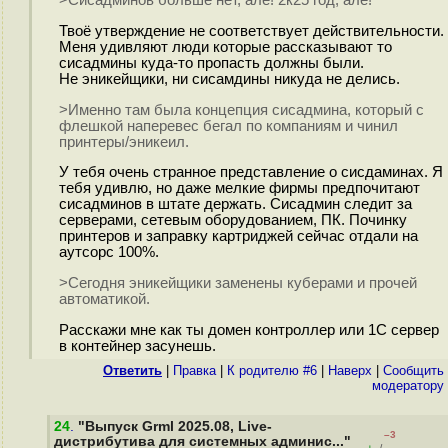
>Сисадминов больше нет, алё! 2к25 год, алё!
Твоё утверждение не соответствует действительности.
Меня удивляют люди которые рассказывают то
сисадмины куда-то пропасть должны были.
Не эникейщики, ни сисамдины никуда не делись.
>Именно там была концепция сисадмина, который с
флешкой наперевес бегал по компаниям и чинил
принтеры/эникеил.
У тебя очень странное представление о сисдаминах. Я
тебя удивлю, но даже мелкие фирмы предпочитают
сисадминов в штате держать. Сисадмин следит за
серверами, сетевым оборудованием, ПК. Починку
принтеров и заправку картриджей сейчас отдали на
аутсорс 100%.
>Сегодня эникейщики заменены куберами и прочей
автоматикой.
Расскажи мне как ты домен контроллер или 1С сервер
в контейнер засунешь.
Ответить
|
Правка
|
К родителю #6
|
Наверх
|
Cообщить
модератору
24
.
"Выпуск Grml 2025.08, Live-
–3
дистрибутива для системных админис..."