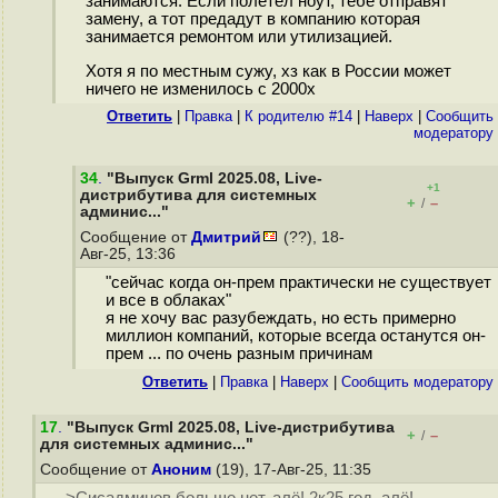
занимаются. Если полетел ноут, тебе отправят
замену, а тот предадут в компанию которая
занимается ремонтом или утилизацией.
Хотя я по местным сужу, хз как в России может
ничего не изменилось с 2000х
Ответить
|
Правка
|
К родителю #14
|
Наверх
|
Cообщить
модератору
34
.
"Выпуск Grml 2025.08, Live-
+1
дистрибутива для системных
+
–
/
админис..."
Сообщение от
Дмитрий
(??), 18-
Авг-25, 13:36
"сейчас когда он-прем практически не существует
и все в облаках"
я не хочу вас разубеждать, но есть примерно
миллион компаний, которые всегда останутся он-
прем ... по очень разным причинам
Ответить
|
Правка
|
Наверх
|
Cообщить модератору
17
.
"Выпуск Grml 2025.08, Live-дистрибутива
+
–
/
для системных админис..."
Сообщение от
Аноним
(19), 17-Авг-25, 11:35