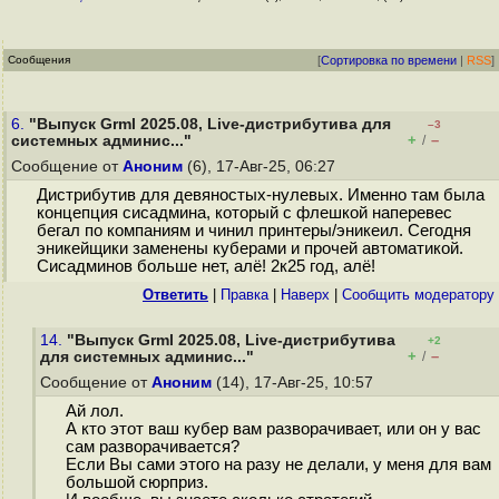
Сообщения
[
Сортировка по времени
|
RSS
]
6.
"Выпуск Grml 2025.08, Live-дистрибутива для
–3
+
–
системных админис..."
/
Сообщение от
Аноним
(6), 17-Авг-25, 06:27
Дистрибутив для девяностых-нулевых. Именно там была
концепция сисадмина, который с флешкой наперевес
бегал по компаниям и чинил принтеры/эникеил. Сегодня
эникейщики заменены куберами и прочей автоматикой.
Сисадминов больше нет, алё! 2к25 год, алё!
Ответить
|
Правка
|
Наверх
|
Cообщить модератору
14.
"Выпуск Grml 2025.08, Live-дистрибутива
+2
+
–
для системных админис..."
/
Сообщение от
Аноним
(14), 17-Авг-25, 10:57
Ай лол.
А кто этот ваш кубер вам разворачивает, или он у вас
сам разворачивается?
Если Вы сами этого на разу не делали, у меня для вам
большой сюрприз.