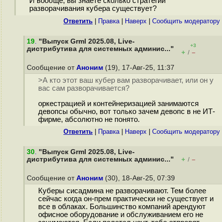
И вообще, вы знаете сколько стратегий
разворачивания кубера существует?
Ответить
|
Правка
|
Наверх
|
Cообщить модератору
19
.
"Выпуск Grml 2025.08, Live-
+3
дистрибутива для системных админис..."
+
–
/
Сообщение от
Аноним
(19), 17-Авг-25, 11:37
>А кто этот ваш кубер вам разворачивает, или он у
вас сам разворачивается?
оркестрацией и контейнеризацией занимаются
девопсы обычно, вот только зачем девопс в не ИТ-
фирме, абсолютно не понято.
Ответить
|
Правка
|
Наверх
|
Cообщить модератору
30
.
"Выпуск Grml 2025.08, Live-
дистрибутива для системных админис..."
+
–
/
Сообщение от
Аноним
(30), 18-Авг-25, 07:39
Куберы сисадмина не разворачивают. Тем более
сейчас когда он-прем практически не существует и
все в облаках. Большинство компаний арендуют
офисное оборудование и обслуживанием его не