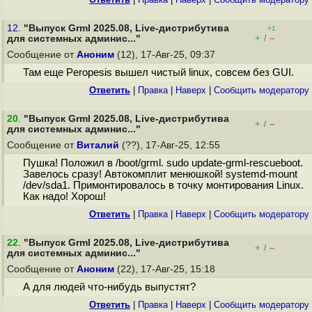
12.
"Выпуск Grml 2025.08, Live-дистрибутива
+1
+
–
для системных админис..."
/
Сообщение от
Аноним
(12), 17-Авг-25, 09:37
Там еще Peropesis вышел чистый linux, совсем без GUI.
Ответить
|
Правка
|
Наверх
|
Cообщить модератору
20
.
"Выпуск Grml 2025.08, Live-дистрибутива
+
–
/
для системных админис..."
Сообщение от
Виталий
(??), 17-Авг-25, 12:55
Пушка! Положил в /boot/grml. sudo update-grml-rescueboot.
Завелось сразу! Автокомплит менюшкой! systemd-mount
/dev/sda1. Примонтировалось в точку монтирования Linux.
Как надо! Хорош!
Ответить
|
Правка
|
Наверх
|
Cообщить модератору
22
.
"Выпуск Grml 2025.08, Live-дистрибутива
+
–
/
для системных админис..."
Сообщение от
Аноним
(22), 17-Авг-25, 15:18
А для людей что-нибудь выпустят?
Ответить
|
Правка
|
Наверх
|
Cообщить модератору