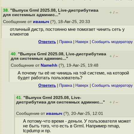
38
.
"Выпуск Grml 2025.08, Live-дистрибутива
+
–
/
для системных админис..."
Сообщение от
иваныч
(?), 18-Авг-25, 20:33
отличный дистр, постоянно мне помогает чинить сеть у
клиентов
Ответить
|
Правка
|
Наверх
|
Cообщить модератору
40
.
"Выпуск Grml 2025.08, Live-дистрибутива
+
–
/
для системных админис..."
Сообщение от
Namehh
(?), 19-Авг-25, 19:48
А почему ты её не чинишь на той системе, на которой
будет работать пользователь?
Ответить
|
Правка
|
Наверх
|
Cообщить модератору
41
.
"Выпуск Grml 2025.08, Live-
дистрибутива для системных админис..."
+
–
/
Сообщение от
иваныч
(?), 20-Авг-25, 12:01
А потому-что время - деньги. У пользователя может
не быть того, что есть в Grml. Например nmap,
tcpdump и пр.