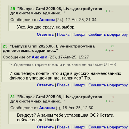
25
.
"Выпуск Grml 2025.08, Live-дистрибутива
+
–
/
для системных админис..."
Сообщение от
Аноним
(24), 17-Авг-25, 21:34
Уже. Аж две сразу, на выбор.
Ответить
|
Правка
|
Наверх
|
Cообщить модератору
23
.
"Выпуск Grml 2025.08, Live-дистрибутива
+1
+
–
для системных админис..."
/
Сообщение от
Аноним
(23), 17-Авг-25, 15:27
> Удалены старые локали и локали не на базе UTF-8
И как теперь понять, что и где в русских наименованиях
файлов в упавшей винде, например? Тю.
Ответить
|
Правка
|
Наверх
|
Cообщить модератору
31
.
"Выпуск Grml 2025.08, Live-дистрибутива
–1
+
–
для системных админис..."
/
Сообщение от
Аноним
(-), 18-Авг-25, 12:30
Виндоуз? А зачем тебе устаревшая ОС? Кстати,
сейчас везде Unicode.
Ответить
|
Правка
|
Наверх
|
Cообщить модератору