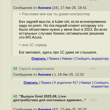
+
–
/
Сообщение от
Аноним
(24), 17-Авг-25, 18:41
> Расскажи мне как ты домен контроллер
Без задней мысли, в kube-virt, если всенепременно
надо on-prem. Но последний клиент которому это
было объективно нужно у меня был в 2023. Во всех
остальных случаях бизнес-оптимальное решение
это MS Azure.
> или 1С сервер
Бог миловал, здесь про 1С даже не слышали.
Ответить
|
Правка
|
Наверх
|
Cообщить модератору
32
. Скрыто модератором
+
–
/
Сообщение от
Аноним
(-), 18-Авг-25, 12:32
Ответить
|
Правка
|
К родителю #17
|
Наверх
|
Cообщить
модератору
42
.
"Выпуск Grml 2025.08, Live-
дистрибутива для системных админис..."
+
–
/
Сообщение от
Аноним
(42), 22-Авг-25, 05:20