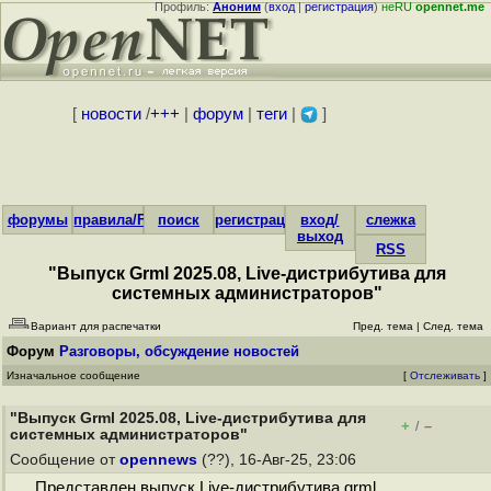
Профиль:
Аноним
(
вход
|
регистрация
)
неRU
opennet.me
[
новости
/
+++
|
форум
|
теги
|
]
форумы
правила/FAQ
поиск
регистрация
вход/
слежка
выход
RSS
"Выпуск Grml 2025.08, Live-дистрибутива для
системных администраторов"
Вариант для распечатки
Пред. тема
|
След. тема
Форум
Разговоры, обсуждение новостей
Изначальное сообщение
[
Отслеживать
]
"Выпуск Grml 2025.08, Live-дистрибутива для
+
–
/
системных администраторов"
Сообщение от
opennews
(??), 16-Авг-25, 23:06
Представлен выпуск Live-дистрибутива grml