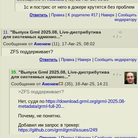
1с и пострес от него в докере крутятся без проблем
Ответить
|
Правка
|
К родителю #17
|
Наверх
|
Cообщить
модератору
11.
"Выпуск Grml 2025.08, Live-дистрибутива
+1
+
–
для системных админис..."
/
Сообщение от
Аноним
(11), 17-Авг-25, 08:02
ZFS поддерживает?
Ответить
|
Правка
|
Наверх
|
Cообщить модератору
35
.
"Выпуск Grml 2025.08, Live-дистрибутива
+
–
/
для системных админис..."
Сообщение от
Аноним
(35), 18-Авг-25, 14:21
>ZFS поддерживает?
Нет, судя по
https://download.grml.org/grml-2025.08-
metadata/grml-full-20...
Почему, не понятно.
Добавил им запрос в трекер:
https://github.com/grml/grml/issues/249
Ответить
|
Правка
|
Наверх
|
Cообщить модератору