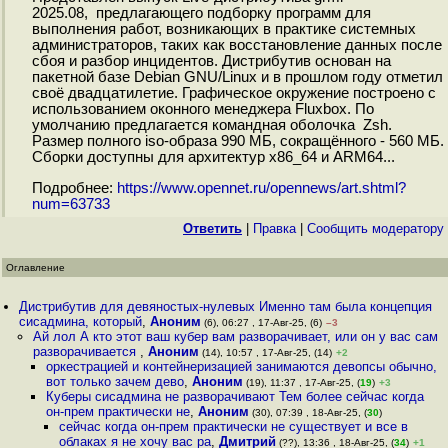
2025.08, предлагающего подборку программ для
выполнения работ, возникающих в практике системных
администраторов, таких как восстановление данных после
сбоя и разбор инцидентов. Дистрибутив основан на
пакетной базе Debian GNU/Linux и в прошлом году отметил
своё двадцатилетие. Графическое окружение построено с
использованием оконного менеджера Fluxbox. По
умолчанию предлагается командная оболочка Zsh.
Размер полного iso-образа 990 МБ, сокращённого - 560 МБ.
Сборки доступны для архитектур x86_64 и ARM64...
Подробнее:
https://www.opennet.ru/opennews/art.shtml?
num=63733
Ответить
|
Правка
|
Cообщить модератору
Оглавление
Дистрибутив для девяностых-нулевых Именно там была концепция
сисадмина, который
,
Аноним
(6), 06:27 , 17-Авг-25, (6)
–3
Ай лол А кто этот ваш кубер вам разворачивает, или он у вас сам
разворачивается
,
Аноним
(14), 10:57 , 17-Авг-25, (14)
+2
оркестрацией и контейнеризацией занимаются девопсы обычно,
вот только зачем дево
,
Аноним
(19), 11:37 , 17-Авг-25, (
19
)
+3
Куберы сисадмина не разворачивают Тем более сейчас когда
он-прем практически не
,
Аноним
(30), 07:39 , 18-Авг-25, (
30
)
сейчас когда он-прем практически не существует и все в
облаках я не хочу вас ра
,
Дмитрий
(??), 13:36 , 18-Авг-25, (
34
)
+1