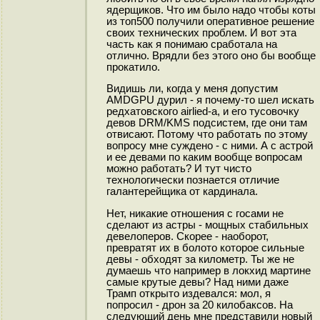
ядерщиков. Что им было надо чтобы коты
из топ500 получили оперативное решение
своих технических проблем. И вот эта
часть как я понимаю сработала на
отлично. Врядли без этого оно бы вообще
прокатило.
Видишь ли, когда у меня допустим
AMDGPU дурил - я почему-то шел искать
редхатовского airlied-а, и его тусовочку
девов DRM/KMS подсистем, где они там
отвисают. Потому что работать по этому
вопросу мне суждено - с ними. А с астрой
и ее девами по каким вообще вопросам
можно работать? И тут чисто
технологически познается отличие
галантерейщика от кардинала.
Нет, никакие отношения с госами не
сделают из астры - мощных стабильных
девелоперов. Скорее - наоборот,
превратят их в болото которое сильные
девы - обходят за километр. Ты же не
думаешь что например в локхид мартине
самые крутые девы? Над ними даже
Трамп открыто издевался: мол, я
попросил - дрон за 20 килобаксов. На
следующий день мне представили новый