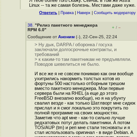
Я тебе более того скажу. Сейчас в том же Astra
Linux -- та же самая болезнь. Местами даже хуже.
Ответить
|
Правка
|
Наверх
|
Cообщить модератору
38.
"Релиз пакетного менеджера
+
–
/
RPM 6.0"
Сообщение от
Аноним
(-), 22-Сен-25, 22:24
> Ну дык, DARPA / оборонка / госуха
заключали долгосрочные контракты, и
требований
> к каким-то там пакетникам не предъявляли.
Поводов шевелиться не было.
И все же я не совсем понимаю как они вообще
ухитрились накормить толстых котов из
фортуны 500 настолько отборным трешом
вместо пакетного менеджера. Мои первые
сервера были на RHEL (а еще до этого
FreeBSD внезапно вообще), но я на убунту
свалил везде - как только Шатлворт мне сидюк
прислал и я смог локально это покрутить по
полной программе на своих мощностях.
Заметив что apt мне - как-то сильно лучше
редхатовых потуг делать пакетники. А потом
TOS/AUP (tm) и реп мне стали тесноваты и я
стал использовать оригинал - в виде Debian. А