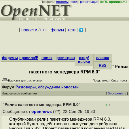
Профиль:
Аноним
(
вход
|
регистрация
)
неRU
opennet.me
[
новости
/
+++
|
форум
|
теги
|
]
форумы
правила/FAQ
поиск
регистрация
вход/
слежка
выход
RSS
"Релиз
пакетного менеджера RPM 6.0"
Вариант для распечатки
Пред. тема
|
След. тема
Форум
Разговоры, обсуждение новостей
Изначальное сообщение
[
Отслеживать
]
"Релиз пакетного менеджера RPM 6.0"
+
–
/
Сообщение от
opennews
(??), 22-Сен-25, 19:33
Опубликован релиз пакетного менеджера RPM 6.0,
который будет задействован в выпуске дистрибутива
Fedora Linux 43. Проект развивается компанией Red Hat и