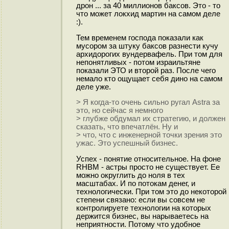
дрон ... за 40 миллионов баксов. Это - то
что может локхид мартин на самом деле
:).
Тем временем господа показали как
мусором за штуку баксов разнести кучу
архидорогих вундервафель. При том для
непонятливых - потом израильтяне
показали ЭТО и второй раз. После чего
немало кто ощущает себя дино на самом
деле уже.
> Я когда-то очень сильно ругал Astra за
это, но сейчас я немного
> глубже обдумал их стратегию, и должен
сказать, что впечатлён. Ну и
> что, что с инженерной точки зрения это
ужас. Это успешный бизнес.
Успех - понятие относительное. На фоне
RHBM - астры просто не существует. Ее
можно округлить до ноля в тех
масштабах. И по потокам денег, и
технологически. При том это до некоторой
степени связано: если вы совсем не
контролируете технологии на которых
держится бизнес, вы нарываетесь на
неприятности. Потому что удобное