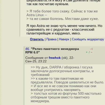
шероховатости я могу и сам допилить теперь
так как посчитаю нужным.
> Я тебе более того скажу. Сейчас в том же
Astra Linux --
> та же самая болезнь. Местами даже хуже.
Я про Astra не знаю чуть менее чем ничего. Но
сравнивать ее с редхатом - классический
галантерейщик и кардинал, имхо.
Ответить
|
Правка
|
Наверх
|
Cообщить модератору
46.
"Релиз пакетного менеджера
–1
+
–
RPM 6.0"
/
Сообщение от
freehck
(ok), 22-
Сен-25, 23:22
>> Ну дык, DARPA / оборонка / госуха
заключали долгосрочные контракты, и
требований
>> к каким-то там пакетникам не
предъявляли. Поводов шевелиться не было.
> И все же я не совсем понимаю как они
вообще ухитрились накормить
> толстых котов из фортуны 500 настолько
отборным трешом вместо пакетного
менеджера.