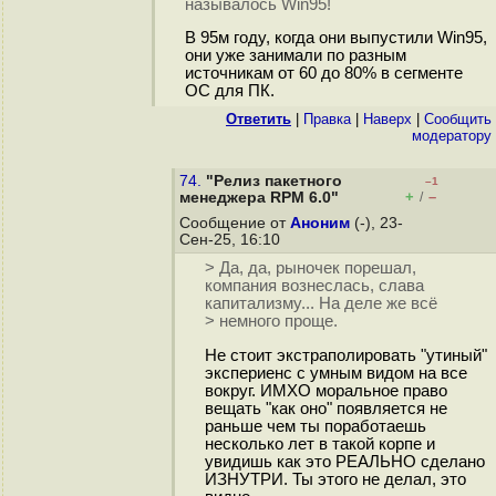
называлось Win95!
В 95м году, когда они выпустили Win95,
они уже занимали по разным
источникам от 60 до 80% в сегменте
ОС для ПК.
Ответить
|
Правка
|
Наверх
|
Cообщить
модератору
74.
"Релиз пакетного
–1
+
–
менеджера RPM 6.0"
/
Сообщение от
Аноним
(-), 23-
Сен-25, 16:10
> Да, да, рыночек порешал,
компания вознеслась, слава
капитализму... На деле же всё
> немного проще.
Не стоит экстраполировать "утиный"
экспериенс с умным видом на все
вокруг. ИМХО моральное право
вещать "как оно" появляется не
раньше чем ты поработаешь
несколько лет в такой корпе и
увидишь как это РЕАЛЬНО сделано
ИЗНУТРИ. Ты этого не делал, это