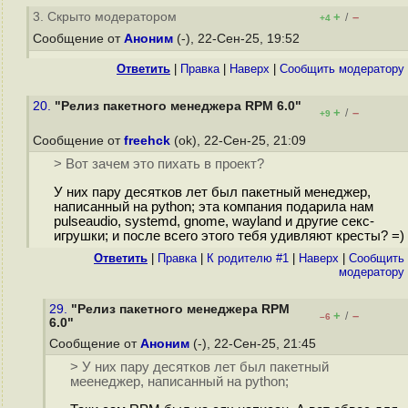
3. Скрыто модератором
+
–
/
+4
Сообщение от
Аноним
(-), 22-Сен-25, 19:52
Ответить
|
Правка
|
Наверх
|
Cообщить модератору
20.
"Релиз пакетного менеджера RPM 6.0"
+
–
/
+9
Сообщение от
freehck
(ok), 22-Сен-25, 21:09
> Вот зачем это пихать в проект?
У них пару десятков лет был пакетный менеджер,
написанный на python; эта компания подарила нам
pulseaudio, systemd, gnome, wayland и другие секс-
игрушки; и после всего этого тебя удивляют кресты? =)
Ответить
|
Правка
|
К родителю #1
|
Наверх
|
Cообщить
модератору
29.
"Релиз пакетного менеджера RPM
+
–
/
–6
6.0"
Сообщение от
Аноним
(-), 22-Сен-25, 21:45
> У них пару десятков лет был пакетный
меенеджер, написанный на python;