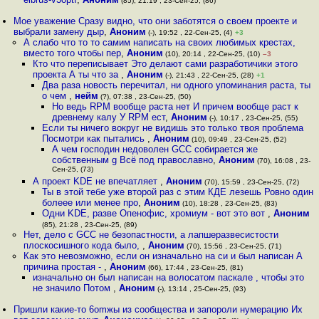
(85), 21:19 , 23-Сен-25, (86)
Мое уважение Сразу видно, что они заботятся о своем проекте и
выбрали замену дыp
,
Аноним
(-), 19:52 , 22-Сен-25, (4)
+3
А слабо что то то самим написать на своих любимых крестах,
вместо того чтобы пер
,
Аноним
(10), 20:14 , 22-Сен-25, (10)
–3
Кто что переписывает Это делают сами разработичики этого
проекта А ты что за
,
Аноним
(-), 21:43 , 22-Сен-25, (28)
+1
Два раза новость перечитал, ни одного упоминания раста, ты
о чем
,
нейм
(?), 07:38 , 23-Сен-25, (50)
Но ведь RPM вообще раста нет И причем вообще раст к
древнему калу У RPM ест
,
Аноним
(-), 10:17 , 23-Сен-25, (55)
Если ты ничего вокруг не видишь это только твоя проблема
Посмотри как пытались
,
Аноним
(10), 09:49 , 23-Сен-25, (52)
А чем господин недоволен GCC собирается же
собственным g Всё под православно
,
Аноним
(70), 16:08 , 23-
Сен-25, (73)
А проект KDE не впечатляет
,
Аноним
(70), 15:59 , 23-Сен-25, (72)
Ты в этой тебе уже второй раз с этим КДЕ лезешь Ровно один
болеее или менее про
,
Аноним
(10), 18:28 , 23-Сен-25, (83)
Одни KDE, разве Опенофис, хромиум - вот это вот
,
Аноним
(85), 21:28 , 23-Сен-25, (89)
Нет, дело с GCC не безопастности, а лапшеразвесистости
плоскосишного кода было,
,
Аноним
(70), 15:56 , 23-Сен-25, (71)
Как это невозможно, если он изначально на си и был написан А
причина простая -
,
Аноним
(66), 17:44 , 23-Сен-25, (81)
изначально он был написан на волосатом паскале , чтобы это
не значило Потом
,
Аноним
(-), 13:14 , 25-Сен-25, (93)
Пришли какие-то 6omжы из сообщества и запороли нумерацию Их