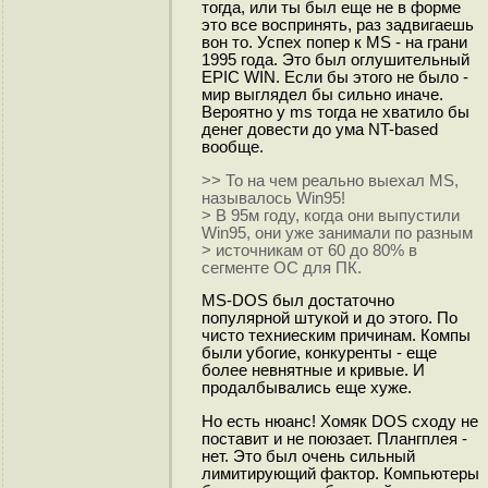
тогда, или ты был еще не в форме
это все воспринять, раз задвигаешь
вон то. Успех попер к MS - на грани
1995 года. Это был оглушительный
EPIC WIN. Если бы этого не было -
мир выглядел бы сильно иначе.
Вероятно у ms тогда не хватило бы
денег довести до ума NT-based
вообще.
>> То на чем реально выехал MS,
называлось Win95!
> В 95м году, когда они выпустили
Win95, они уже занимали по разным
> источникам от 60 до 80% в
сегменте ОС для ПК.
MS-DOS был достаточно
популярной штукой и до этого. По
чисто техниеским причинам. Компы
были убогие, конкуренты - еще
более невнятные и кривые. И
продалбывались еще хуже.
Но есть нюанс! Хомяк DOS сходу не
поставит и не поюзает. Плангплея -
нет. Это был очень сильный
лимитирующий фактор. Компьютеры