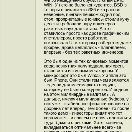
Win95 немедленно срубил лютый EPIC
WIN. У него не было конкурентов. BSD в
те поры пшикали что i386 и ко расово
неверные, пингвин пешком ходил под
стол, проприетарные юниксы стоили кучу
денег и требовали пару инженеров
ракетных наук для сетапа. А это
ставилось просто как дрова графическим
инсталлером, просто работало,
показывало UI в котором разберется даже
профан, дрова цеплялись - плагнплеем,
впервые - без тех ракетных инженеров.
Это был один из тех клчюевых моментов
когда невнятная полуподвальная хрень
становится истинным мегакорпом. У
майкрософт это был Win95. У эппла это
был iPhone. Они стали тем чем являются
- сделав для массмаркета продукт,
которому не было конкурентов. И подняв
на этом миллиардные капиталы. А
дальше, имеючи миллиардные буфера, у
них уже - стабильное финансирование на
дохрена лет вперед. Тем более что после
такого демо - инвесторы видят что тот
корп может - и совсем не прочь вложиться
туда. Даже и с рисками. Хотя, конечно,
вкладываться оптимальнее всего - за