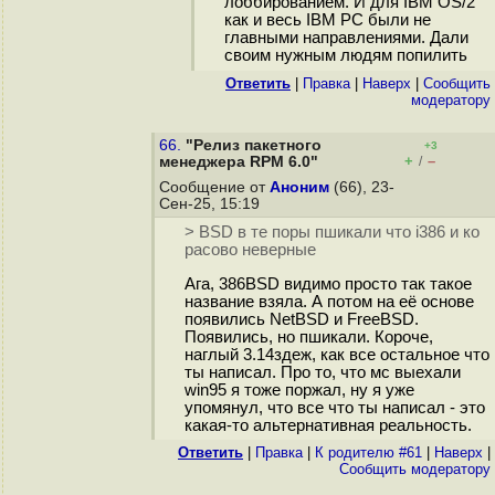
лоббированием. И для IBM OS/2
как и весь IBM PC были не
главными направлениями. Дали
своим нужным людям попилить
Ответить
|
Правка
|
Наверх
|
Cообщить
модератору
66.
"Релиз пакетного
+3
+
–
менеджера RPM 6.0"
/
Сообщение от
Аноним
(66), 23-
Сен-25, 15:19
> BSD в те поры пшикали что i386 и ко
расово неверные
Ага, 386BSD видимо просто так такое
название взяла. А потом на её основе
появились NetBSD и FreeBSD.
Появились, но пшикали. Короче,
наглый 3.14здеж, как все остальное что
ты написал. Про то, что мс выехали
win95 я тоже поржал, ну я уже
упомянул, что все что ты написал - это
какая-то альтернативная реальность.
Ответить
|
Правка
|
К родителю #61
|
Наверх
|
Cообщить модератору