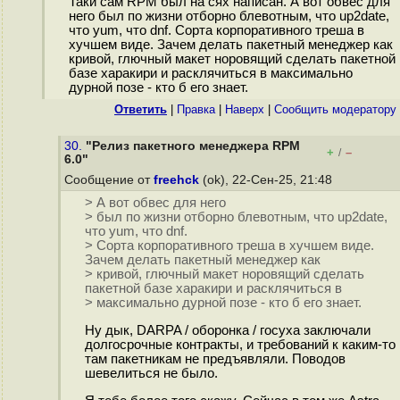
Таки сам RPM был на сях написан. А вот обвес для
него был по жизни отборно блевотным, что up2date,
что yum, что dnf. Сорта корпоративного треша в
хучшем виде. Зачем делать пакетный менеджер как
кривой, глючный макет норовящий сделать пакетной
базе харакири и расклячиться в максимально
дурной позе - кто б его знает.
Ответить
|
Правка
|
Наверх
|
Cообщить модератору
30.
"Релиз пакетного менеджера RPM
+
–
/
6.0"
Сообщение от
freehck
(ok), 22-Сен-25, 21:48
> А вот обвес для него
> был по жизни отборно блевотным, что up2date,
что yum, что dnf.
> Сорта корпоративного треша в хучшем виде.
Зачем делать пакетный менеджер как
> кривой, глючный макет норовящий сделать
пакетной базе харакири и расклячиться в
> максимально дурной позе - кто б его знает.
Ну дык, DARPA / оборонка / госуха заключали
долгосрочные контракты, и требований к каким-то
там пакетникам не предъявляли. Поводов
шевелиться не было.