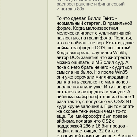
распространение и финансовый
> поток в 80х.
То что сделал Билли Гейтс -
нормальный стартап. В правильной
форме. Когда малоизвестная
мелочевка играет с ультимативной
наглостью, на грани фола. Полагая,
что не пойман - не вор. Кстати, даже
пойман за фрод с DOS, но - потом!
Когда выгорело, случился Win95,
автор DOS заметил что жиртреста
можно ощипать, и MS слил суд. А
пока с него брать нечего - судиться
смысла не было. Но после Win95
они уже ворочали миллиардами и
выплатить сколько-то миллионов -
вполне потянули уже. И тут вопрос
остался ли автор доса в минусе. А
айбиэма майкрософт лошил более 1
раза так то, с полуосью vs OS/3 NT
куда круче залошили. При том опять
же скорее технически чем что-то
еще. Т.е. майкрософт был правее
айбиэма полагая что OS2 с
поддержкой 286 и 16 бит процов -
нафиг, а настоящие 32 бита с
страничной памятью их все. В итоге