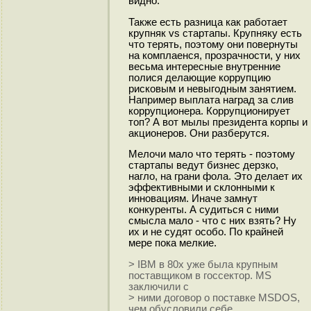
видно.
Также есть разница как работает
крупняк vs стартапы. Крупняку есть
что терять, поэтому они повернуты
на комплаенся, прозрачности, у них
весьма интересные внутренние
полися делающие коррупцию
рисковым и невыгодным занятием.
Например выплата наград за слив
коррупционера. Коррупционирует
топ? А вот мылы президента корпы и
акционеров. Они разберутся.
Мелочи мало что терять - поэтому
стартапы ведут бизнес дерзко,
нагло, на грани фола. Это делает их
эффективными и склонными к
инновациям. Иначе замнут
конкуренты. А судиться с ними
смысла мало - что с них взять? Ну
их и не судят особо. По крайней
мере пока мелкие.
> IBM в 80х уже была крупным
поставщиком в госсектор. MS
заключили с
> ними договор о поставке MSDOS,
чем обусловили себе