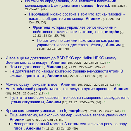
Но таки по определению, оба являются пакетными
менеджерами Вам нужна моя помощь
,
freehck
(ok), 23:34 ,
22-Сен-25, (47)
Небольшой нюанс состоит в том что apt как таковой -
пакеты в общем то и не менед
,
Аноним
(-), 12:26 , 23-
Сен-25, (64)
Фронтенд который управляет репозиториями и
собственно скачиванием пакетов, т е п
,
morphe
(?),
16:22 , 23-Сен-25, (76)
Но вот именно самими пакетами он как раз не
управляет и зовет для этого - бэкэнд
,
Аноним
(-),
16:36 , 23-Сен-25, (78)
И всё ещё не дотягивает до BSD PKG про Haiku HPKG молчу
Вечные костыли вокруг
,
Аноним
(15), 20:21 , 22-Сен-25, (12)
+7
Чем не дотягивает
,
Минона
(ok), 21:21 , 22-Сен-25, (26)
–2
Не дотягивает по какому критерию Уровню ненужности чтоли В
смысле, rpm кто-то
,
Аноним
(34), 22:06 , 22-Сен-25, (35)
–3
Может, сразу прекратить всё
,
Аноним
(16), 20:29 , 22-Сен-25, (16)
+2
Нет чтобы своё разрабатывать, так лезут в чужие проекты
,
Аноним
(18), 20:51 , 22-Сен-25, (18)
+3
Ну, кто-то ещё сомневается, что кресты намеренно насаждаются с
целью оккупации м
,
Аноним
(10), 21:17 , 22-Сен-25, (24)
+4
Время компиляции умножить на 5
,
morphe
(?), 22:34 , 22-Сен-25, (41)
+1
Ещё интересно, на сколько размер бинарника тепере увеличится
,
Аноним
(10), 07:19 , 23-Сен-25, (49)
Невероятно важный момент А потом сел и скачал репу на пару
гигов
,
Аноним
(-), 11:13 , 23-Сен-25, (59)