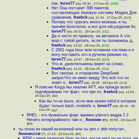
пак
,
torvn77
(ok), 05:34 , 27-Сен-25, (
109
)
Нет Она поставит 308 пакетов,
составляющих базовую систему Mageia Для
сравнения
,
freehck
(ok), 21:34 , 27-Сен-25, (
110
)
Потому что трахать мозги можешь и ты,
причём безплатно, а вот для обсуждения lin
,
torvn77
(ok), 00:51 , 28-Сен-25, (
111
)
Да я чисто по приколу, на автомате А что
ещё с тобой делать, если ты поливаешь д
,
freehck
(ok), 13:02 , 28-Сен-25, (
112
)
С 2001 года linux моя основная система и я
могу поставить его в ручном режиме хо
,
torvn77
(ok), 13:07 , 28-Сен-25, (
113
)
Что ж, джентельмены верят на слово
,
freehck
(ok), 13:22 , 28-Сен-25, (
114
)
Вот смотри, я отправляю DeepSeek
запросЧто он имел ввиду Это всё что он
знает о
,
torvn77
(ok), 19:36 , 26-Сен-25, (
104
)
Я поясню Когда мы хвалим APT, мы прежде всего
подчёркиваем тот факт, что при по
,
freehck
(ok), 12:03 ,
25-Сен-25, (92)
Как бы то ни было, если мне нужен initrd в котором
будет только bash, modutils и
,
torvn77
(ok), 00:10 , 26-
Сен-25, (
)
98
RHEL - это буквально форс времен убогого ведра 2 2
Ничего энтерпрайзного там и
,
Аноним
(85), 20:50 , 23-Сен-25,
(84)
ты точно из нашей вселенной или ты rpm с deb попутал
,
Анонисссм
(?), 17:23 , 23-Сен-25, (80)
RPM у меня разносил базу эн раз, после чего он ни туда, ни