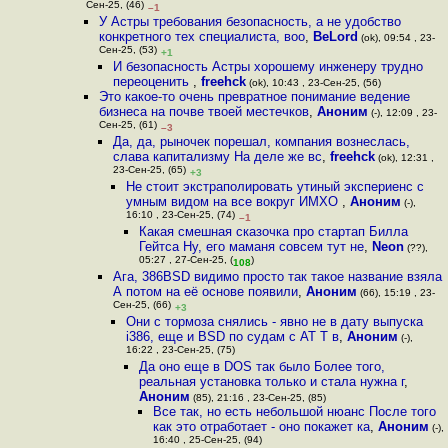
Сен-25, (46)
–1
У Астры требования безопасность, а не удобство
конкретного тех специалиста, воо
,
BeLord
(ok), 09:54 , 23-
Сен-25, (53)
+1
И безопасность Астры хорошему инженеру трудно
переоценить
,
freehck
(ok), 10:43 , 23-Сен-25, (56)
Это какое-то очень превратное понимание ведение
бизнеса на почве твоей местечков
,
Аноним
(-), 12:09 , 23-
Сен-25, (61)
–3
Да, да, рыночек порешал, компания вознеслась,
слава капитализму На деле же вс
,
freehck
(ok), 12:31 ,
23-Сен-25, (65)
+3
Не стоит экстраполировать утиный экспериенс с
умным видом на все вокруг ИМХО
,
Аноним
(-),
16:10 , 23-Сен-25, (74)
–1
Какая смешная сказочка про стартап Билла
Гейтса Ну, его маманя совсем тут не
,
Neon
(??),
05:27 , 27-Сен-25, (
)
108
Ага, 386BSD видимо просто так такое название взяла
А потом на её основе появили
,
Аноним
(66), 15:19 , 23-
Сен-25, (66)
+3
Они с тормоза снялись - явно не в дату выпуска
i386, еще и BSD по судам с AT T в
,
Аноним
(-),
16:22 , 23-Сен-25, (75)
Да оно еще в DOS так было Более того,
реальная установка только и стала нужна г
,
Аноним
(85), 21:16 , 23-Сен-25, (85)
Все так, но есть небольшой нюанс После того
как это отработает - оно покажет ка
,
Аноним
(-),
16:40 , 25-Сен-25, (94)