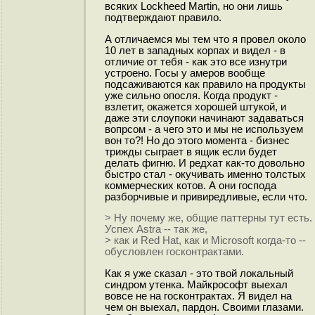
всяких Lockheed Martin, но они лишь
подтверждают правило.
А отличаемся мы тем что я провел около
10 лет в западных корпах и видел - в
отличие от тебя - как это все изнутри
устроено. Госы у амеров вообще
подсаживаются как правило на продукты
уже сильно опосля. Когда продукт -
взлетит, окажется хорошей штукой, и
даже эти слоупоки начинают задаваться
вопрсом - а чего это и мы не используем
вон то?! Но до этого момента - бизнес
трижды сыграет в ящик если будет
делать фигню. И редхат как-то довольно
быстро стал - окучивать именно толстых
коммерческих котов. А они господа
разборчивые и привиредливые, если что.
> Ну почему же, общие паттерны тут есть.
Успех Astra -- так же,
> как и Red Hat, как и Microsoft когда-то --
обусловлен госконтрактами.
Как я уже сказал - это твой локальный
синдром утенка. Майкрософт выехал
вовсе не на госконтрактах. Я видел на
чем он выехал, пардон. Своими глазами.