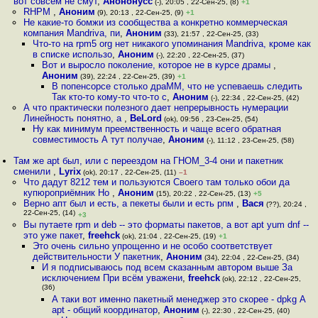
вот совсем не смут
,
Анононусс
(-), 20:05 , 22-Сен-25, (8)
+1
RHPM
,
Аноним
(9), 20:13 , 22-Сен-25, (9)
+1
Не какие-то бомжи из сообщества а конкретно коммерческая
компания Mandriva, пи
,
Аноним
(33), 21:57 , 22-Сен-25, (33)
Что-то на rpm5 org нет никакого упоминания Mandriva, кроме как
в списке использо
,
Аноним
(-), 22:20 , 22-Сен-25, (37)
Вот и выросло поколение, которое не в курсе драмы
,
Аноним
(39), 22:24 , 22-Сен-25, (39)
+1
В попенсорсе столько драММ, что не успеваешь следить
Так кто-то кому-то что-то с
,
Аноним
(-), 22:34 , 22-Сен-25, (42)
А что практически полезного дает непрерывность нумерации
Линейность понятно, а
,
BeLord
(ok), 09:56 , 23-Сен-25, (54)
Ну как минимум преемственность и чаще всего обратная
совместимость А тут получае
,
Аноним
(-), 11:12 , 23-Сен-25, (58)
Там же apt был, или с переездом на ГНОМ_3-4 они и пакетник
сменили
,
Lyrix
(ok), 20:17 , 22-Сен-25, (11)
–1
Что дадут 8212 тем и пользуются Своего там только обои да
купюроприёмник Но
,
Аноним
(15), 20:22 , 22-Сен-25, (13)
+5
Верно апт был и есть, а пекеты были и есть рпм
,
Вася
(??), 20:24 ,
22-Сен-25, (14)
+3
Вы путаете rpm и deb -- это форматы пакетов, а вот apt yum dnf --
это уже пакет
,
freehck
(ok), 21:04 , 22-Сен-25, (19)
+1
Это очень сильно упрощенно и не особо соответствует
действительности У пакетник
,
Аноним
(34), 22:04 , 22-Сен-25, (34)
И я подписываюсь под всем сказанным автором выше За
исключением При всём уважени
,
freehck
(ok), 22:12 , 22-Сен-25,
(36)
А таки вот именно пакетный менеджер это скорее - dpkg А
apt - общий координатор
,
Аноним
(-), 22:30 , 22-Сен-25, (40)