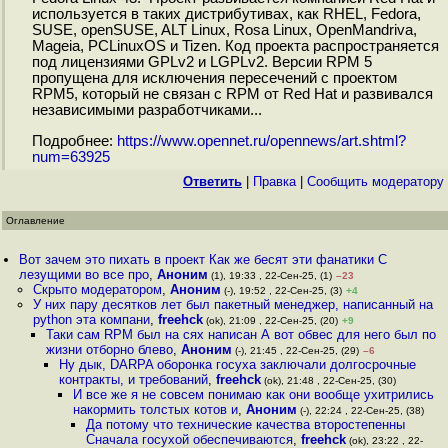
используется в таких дистрибутивах, как RHEL, Fedora,
SUSE, openSUSE, ALT Linux, Rosa Linux, OpenMandriva,
Mageia, PCLinuxOS и Tizen. Код проекта распространяется
под лицензиями GPLv2 и LGPLv2. Версии RPM 5
пропущена для исключения пересечений с проектом
RPM5, который не связан с RPM от Red Hat и развивался
независимыми разработчиками...
Подробнее:
https://www.opennet.ru/opennews/art.shtml?
num=63925
Ответить
|
Правка
|
Cообщить модератору
Оглавление
Вот зачем это пихать в проект Как же бесят эти фанатики C
лезущими во все про
,
Аноним
(1), 19:33 , 22-Сен-25, (1)
–23
Скрыто модератором
,
Аноним
(-), 19:52 , 22-Сен-25, (3)
+4
У них пару десятков лет был пакетный менеджер, написанный на
python эта компани
,
freehck
(ok), 21:09 , 22-Сен-25, (20)
+9
Таки сам RPM был на сях написан А вот обвес для него был по
жизни отборно блево
,
Аноним
(-), 21:45 , 22-Сен-25, (29)
–6
Ну дык, DARPA оборонка госуха заключали долгосрочные
контракты, и требований
,
freehck
(ok), 21:48 , 22-Сен-25, (30)
И все же я не совсем понимаю как они вообще ухитрились
накормить толстых котов и
,
Аноним
(-), 22:24 , 22-Сен-25, (38)
Да потому что технические качества второстепенны
Сначала госухой обеспечиваются
,
freehck
(ok), 23:22 , 22-