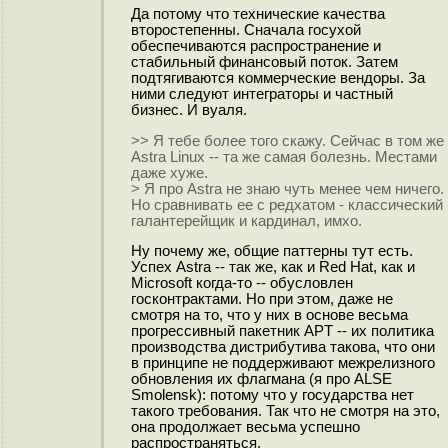
Да потому что технические качества
второстепенны. Сначала госухой
обеспечиваются распространение и
стабильный финансовый поток. Затем
подтягиваются коммерческие вендоры. За
ними следуют интеграторы и частный
бизнес. И вуаля.
>> Я тебе более того скажу. Сейчас в том же
Astra Linux -- та же самая болезнь. Местами
даже хуже.
> Я про Astra не знаю чуть менее чем ничего.
Но сравнивать ее с редхатом - классический
галантерейщик и кардинал, имхо.
Ну почему же, общие паттерны тут есть.
Успех Astra -- так же, как и Red Hat, как и
Microsoft когда-то -- обусловлен
госконтрактами. Но при этом, даже не
смотря на то, что у них в основе весьма
прогрессивный пакетник APT -- их политика
производства дистрибутива такова, что они
в принципе не поддерживают межрелизного
обновления их флагмана (я про ALSE
Smolensk): потому что у государства нет
такого требования. Так что не смотря на это,
она продолжает весьма успешно
распространяться.