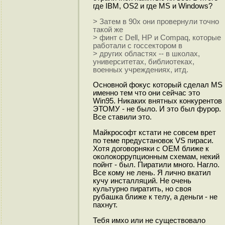
где IBM, OS2 и где MS и Windows?
> Затем в 90х они провернули точно
такой же
> финт с Dell, HP и Compaq, которые
работали с госсектором в
> других областях -- в школах,
университетах, библиотеках,
военных учреждениях, итд.
Основной фокус который сделал MS
именно тем что они сейчас это
Win95. Никаких внятных конкурентов
ЭТОМУ - не было. И это был фурор.
Все ставили это.
Майкрософт кстати не совсем врет
по теме предустановок VS пираси.
Хотя договорняки с OEM ближе к
околокоррупционным схемам, некий
пойнт - был. Пиратили много. Нагло.
Все кому не лень. Я лично вкатил
кучу инсталляций. Не очень
культурно пиратить, но своя
рубашка ближе к телу, а деньги - не
пахнут.
Тебя имхо или не существовало