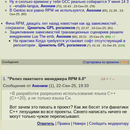
Ну и сколько времени у тебя GCC реально собирается У меня 14 3
c --enable-langua
,
Аноним
(70), 16:43 , 23-Сен-25, (79)
В Gentoo все равно RPM не используется
,
Аноним
(85), 21:29 , 23-
Сен-25, (90)
Фича RPM, двацать лет назад известная как ад зависимостей ,
сохранили
,
Ценитель GPL рогаликов
(?), 22:37 , 24-Сен-25, (91)
Зацикливание зависимостей транзакционных сценариев решили
внедрением Lua The emb
,
Аноним
(96), 20:21 , 25-Сен-25, (
96
)
+1
На практике Когда требуется установит софт отсутствующий в
репозитории
,
Ценитель GPL рогаликов
(?), 01:16 , 01-Окт-25, (
115
)
Сообщения
[
Сортировка по времени
|
RSS
]
1.
"Релиз пакетного менеджера RPM 6.0"
+
–
/
–23
Сообщение от
Аноним
(1), 22-Сен-25, 19:33
>В разработке разрешено использование языка C++
(C++20), а не только языка Си.
Вот зачем это пихать в проект? Как же бесят эти фанатики
C++ лезущими во все проекты. Своего написать ничего не
могут только чужое переписывают.
Ответить
|
Правка
|
Наверх
|
Cообщить модератору