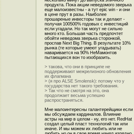
несколько минут до выпуска эпичного
продукта. Пока акции неведомого зверька
еще малоизвестны - а тут epic win - и они
в цене прут в разы. Наиболее
прошареные инвесторы так и делают -
получая 100500% годовых с инвестиций
если угадали. Но так могут не сильно
много кто. Большая часть предпочтет
обойти неведома зверька сторонкой,
проспав Next Big Thing. В результате 10%
рынка (те которые умеют угадывать)
наваривается на 90% НеМамонтов
пытающихся вон то изобразить.
> такова, что они в принципе не
поддерживают межрелизного обновления
их флагмана
> (я про ALSE Smolensk): потому что у
государства нет такого требования.
> Так что не смотря на это, она
продолжает весьма успешно
распространяться.
Мне малоинтересны галантерейщики если
мы обсуждаем кардиналов. Влияние
астры на мир в целом - ну, его нет. RedHat
создал целый пласт технологий так или
иначе. И мы можем их любить или не
любить но он в свое время нанял изрядно