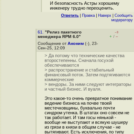
И безопасность Астры хорошему
инженеру трудно переоценить.
Ответить
|
Правка
|
Наверх
|
Cообщить
модератору
61.
"Релиз пакетного
–3
+
–
менеджера RPM 6.0"
/
Сообщение от
Аноним
(-), 23-
Сен-25, 12:09
> Да потому что технические качества
второстепенны. Сначала госухой
обеспечиваются
> распространение и стабильный
финансовый поток. Затем подтягиваются
коммерческие
> вендоры. За ними следуют интеграторы
и частный бизнес. И вуаля.
Это какое-то очень превратное понимание
ведение бизнеса на почве твоей
местечковщины, буквально почти
синдром утенка. В штатах оно совсем не
так работает. И там госы нянькой -
вообще не выступают и всякую шушеру
из грязи в князи в общем случае - не
вытягивают. Есть исключения, по типу