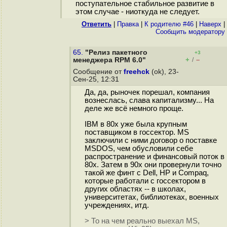
поступательное стабильное развитие в
этом случае - ниоткуда не следует.
Ответить
|
Правка
|
К родителю #46
|
Наверх
|
Cообщить модератору
65.
"Релиз пакетного
+3
+
–
менеджера RPM 6.0"
/
Сообщение от
freehck
(ok), 23-
Сен-25, 12:31
Да, да, рыночек порешал, компания
вознеслась, слава капитализму... На
деле же всё немного проще.
IBM в 80х уже была крупным
поставщиком в госсектор. MS
заключили с ними договор о поставке
MSDOS, чем обусловили себе
распространение и финансовый поток в
80х. Затем в 90х они провернули точно
такой же финт с Dell, HP и Compaq,
которые работали с госсектором в
других областях -- в школах,
университетах, библиотеках, военных
учреждениях, итд.
> То на чем реально выехал MS,