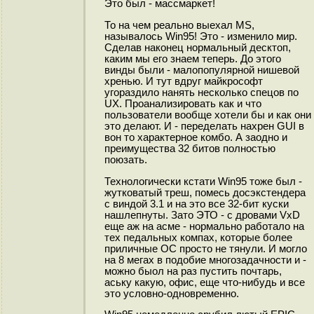
Это был - массмаркет!
То на чем реально выехал MS,
называлось Win95! Это - изменило мир.
Сделав наконец нормальный десктоп,
каким мы его знаем теперь. До этого
винды были - малопопулярной нишевой
хренью. И тут вдруг майкрософт
угораздило нанять несколько спецов по
UX. Проанализировать как и что
пользователи вообще хотели бы и как они
это делают. И - переделать нахрен GUI в
вон то характерное комбо. А заодно и
преимущества 32 битов полностью
поюзать.
Технологически кстати Win95 тоже был -
жутковатый треш, помесь досэкстендера
с виндой 3.1 и на это все 32-бит куски
нашлепнуты. Зато ЭТО - с дровами VxD
еще аж на асме - нормально работало на
тех педальных компах, которые более
приличные ОС просто не тянули. И могло
на 8 мегах в подобие многозадачности и -
можно быол на раз пустить почтарь,
аську какую, офис, еще что-нибудь и все
это условно-одновременно.