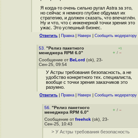
Я когда-то очень сильно ругал Astra за это,
но сейчас я немного глубже обдумал их
стратегию, и должен сказать, что впечатлён.
Ну и что, что с инженерной точки зрения это
ужас. Это успешный бизнес.
Ответить
|
Правка
|
Наверх
|
Cообщить модератору
53.
"Релиз пакетного
+1
+
–
менеджера RPM 6.0"
/
Сообщение от
BeLord
(ok), 23-
Сен-25, 09:54
У Астры требования безопасность, а не
удобство конкретного тех. специалиста,
вообще с точки зрения заказчиков это
разумно.
Ответить
|
Правка
|
Наверх
|
Cообщить модератору
56.
"Релиз пакетного
+
–
/
менеджера RPM 6.0"
Сообщение от
freehck
(ok), 23-
Сен-25, 10:43
> У Астры требования безопасность