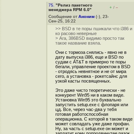
75.
"Релиз пакетного
+
–
/
менеджера RPM 6.0"
Сообщение от
Аноним
(-), 23-
Сен-25, 16:22
>> BSD в те поры пшикали что i386 и
ко расово неверные
> Ага, 386BSD видимо просто так
такое название взяла.
Они с тормоза снялись - явно не в
дату выпуска i386, еще и BSD по
судам с AT&T в примерно те поры
бегали, управление проектом в BSD
- отродясь невнятное и не от мира
сего, а установка - рокетсайнс для
узкой касты посвященных.
Это даже чисто теоретически - не
конкурент Win95 ни в каком виде.
Установка Win95 это буквально
запустить setup.exe с флопаря или
цд. Все, через час-два у тебя
готовая работоспособная
операционка. С которой в таком виде
может совладать уже даже профан.
Ну, за часть с setup.exe он может и
заплатит кому попродвинутее разок,