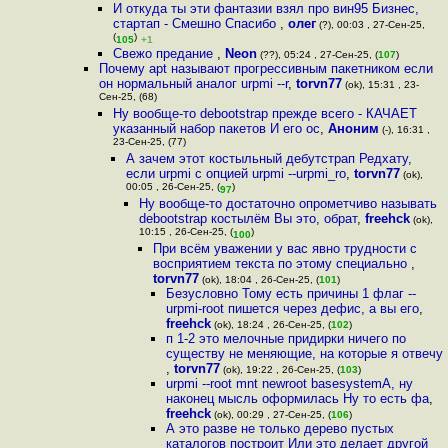
И откуда ты эти фантазии взял про вин95 Бизнес,
стартап - Смешно Спасибо
,
олег
(?), 00:03 , 27-Сен-25,
(
)
105
+1
Свежо предание
,
Neon
(??), 05:24 , 27-Сен-25, (
107
)
Почему apt называют прогрессивным пакетником если
он нормальный аналог urpmi --r
,
torvn77
(ok), 15:31 , 23-
Сен-25, (68)
Ну вообще-то debootstrap прежде всего - КАЧАЕТ
указанный набор пакетов И его ос
,
Аноним
(-), 16:31 ,
23-Сен-25, (77)
А зачем этот костыльный дебутстрап Редхату,
если urpmi с опцией urpmi --urpmi_ro
,
torvn77
(ok),
00:05 , 26-Сен-25, (
)
97
Ну вообще-то достаточно опрометчиво называть
debootstrap костылём Вы это, обрат
,
freehck
(ok),
10:15 , 26-Сен-25, (
)
100
При всём уважении у вас явно трудности с
восприятием текста по этому специально
,
torvn77
(ok), 18:04 , 26-Сен-25, (
101
)
Безусловно Тому есть причины 1 флаг --
urpmi-root пишется через дефис, а вы его
,
freehck
(ok), 18:24 , 26-Сен-25, (
102
)
п 1-2 это мелочные придирки ничего по
существу не меняющие, на которые я отвечу
,
torvn77
(ok), 19:22 , 26-Сен-25, (
103
)
urpmi --root mnt newroot basesystemА, ну
наконец мысль оформилась Ну то есть фа
,
freehck
(ok), 00:29 , 27-Сен-25, (
106
)
А это разве не только дерево пустых
каталогов построит Или это делает другой