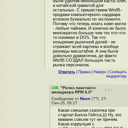
были уделом небольшой касты элит,
и китайской грамотой для
остальных. С пришествием Win95 -
продажи компьютерного хардвара
втопили буквально по экспоненте.
Потому что теперь юзать комп могли
- любые чайники. И конечно их было
многократно больше чем тех кто что-
то понимал в DOS. Так что
козыряние рыночной долей - не
отражает всей картины и вообще
разницы масштабов. А она была
довольно драматична, де факто
Win95 СОЗДАЛ большую часть
рынка персоналок.
Ответить
|
Правка
|
Наверх
|
Cообщить
модератору
108
.
"Релиз пакетного
+
–
/
менеджера RPM 6.0"
Сообщение от
Neon
(??), 27-
Сен-25, 05:27
Какая смешная сказочка про
стартап Билла Гейтса.))) Ну, его
маманя совсем тут не причем.
Какая коррупция с