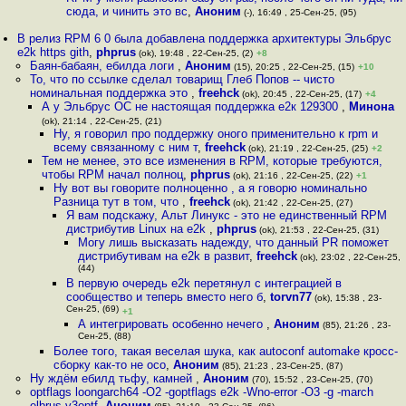
сюда, и чинить это вс
,
Аноним
(-), 16:49 , 25-Сен-25, (95)
В релиз RPM 6 0 была добавлена поддержка архитектуры Эльбрус
e2k https gith
,
phprus
(ok), 19:48 , 22-Сен-25, (2)
+8
Баян-бабаян, ебилда логи
,
Аноним
(15), 20:25 , 22-Сен-25, (15)
+10
То, что по ссылке сделал товарищ Глеб Попов -- чисто
номинальная поддержка это
,
freehck
(ok), 20:45 , 22-Сен-25, (17)
+4
А у Эльбрус ОС не настоящая поддержка е2к 129300
,
Минона
(ok), 21:14 , 22-Сен-25, (21)
Ну, я говорил про поддержку оного применительно к rpm и
всему связанному с ним т
,
freehck
(ok), 21:19 , 22-Сен-25, (25)
+2
Тем не менее, это все изменения в RPM, которые требуются,
чтобы RPM начал полноц
,
phprus
(ok), 21:16 , 22-Сен-25, (22)
+1
Ну вот вы говорите полноценно , а я говорю номинально
Разница тут в том, что
,
freehck
(ok), 21:42 , 22-Сен-25, (27)
Я вам подскажу, Альт Линукс - это не единственный RPM
дистрибутив Linux на e2k
,
phprus
(ok), 21:53 , 22-Сен-25, (31)
Могу лишь высказать надежду, что данный PR поможет
дистрибутивам на e2k в развит
,
freehck
(ok), 23:02 , 22-Сен-25,
(44)
В первую очередь e2k перетянул с интеграцией в
сообщество и теперь вместо него б
,
torvn77
(ok), 15:38 , 23-
Сен-25, (69)
+1
А интегрировать особенно нечего
,
Аноним
(85), 21:26 , 23-
Сен-25, (88)
Более того, такая веселая шука, как autoconf automake кросс-
сборку как-то не осо
,
Аноним
(85), 21:23 , 23-Сен-25, (87)
Ну ждём ебилд тьфу, камней
,
Аноним
(70), 15:52 , 23-Сен-25, (70)
optflags loongarch64 -O2 -goptflags e2k -Wno-error -O3 -g -march
elbrus-v3optf
,
Аноним