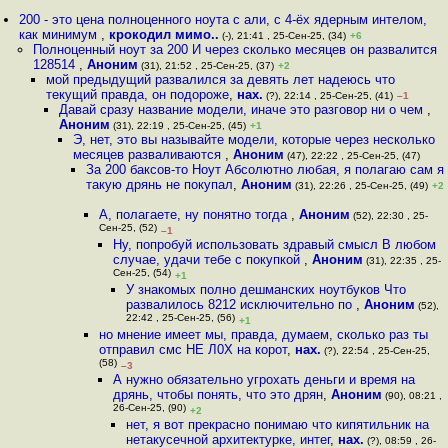
200 - это цена полноценного ноута с али, с 4-ёх ядерным интелом,
как минимум
,
крокодил мимо..
(-), 21:41 , 25-Сен-25, (34)
+6
Полноценный ноут за 200 И через сколько месяцев он развалится
128514
,
Аноним
(31), 21:52 , 25-Сен-25, (37)
+2
мой предыдущий развалился за девять лет надеюсь что
текущий правда, он подороже
,
нах.
(?), 22:14 , 25-Сен-25, (41)
–1
Давай сразу название модели, иначе это разговор ни о чем
,
Аноним
(31), 22:19 , 25-Сен-25, (45)
+1
Э, нет, это вы называйте модели, которые через несколько
месяцев разваливаются
,
Аноним
(47), 22:22 , 25-Сен-25, (47)
За 200 баксов-то Ноут Абсолютно любая, я полагаю сам я
такую дрянь не покупал
,
Аноним
(31), 22:26 , 25-Сен-25, (49)
+2
А, полагаете, ну понятно тогда
,
Аноним
(52), 22:30 , 25-
Сен-25, (52)
–1
Ну, попробуй использовать здравый смысл В любом
случае, удачи тебе с покупкой
,
Аноним
(31), 22:35 , 25-
Сен-25, (54)
+1
У знакомых полно дешманских ноутбуков Что
развалилось 8212 исключительно по
,
Аноним
(52),
22:42 , 25-Сен-25, (56)
+1
но мнение имеет мы, правда, думаем, сколько раз ты
отправил смс НЕ Л0Х на корот
,
нах.
(?), 22:54 , 25-Сен-25,
(58)
–3
А нужно обязательно угрохать деньги и время на
дрянь, чтобы понять, что это дрян
,
Аноним
(90), 08:21 ,
26-Сен-25, (90)
+2
нет, я вот прекрасно понимаю что кипятильник на
нетакусечной архитектурке, интег
,
нах.
(?), 08:59 , 26-