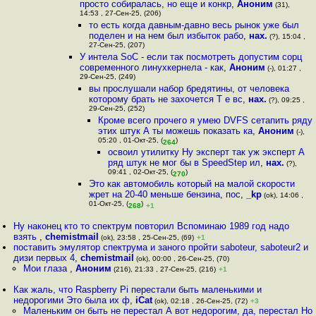
просто собиралась, но еще и конкр
,
Аноним
(31),
14:53 , 27-Сен-25, (206)
то есть когда давным-давно весь рынок уже был
поделен и на нем был избыток рабо
,
нах.
(?), 15:04 ,
27-Сен-25, (207)
У интела SoC - если так посмотреть допустим сорц
современного линухкернела - как
,
Аноним
(-), 01:27 ,
29-Сен-25, (249)
вы прослушали набор бредятины, от человека
которому брать не захочется Т е вс
,
нах.
(?), 09:25 ,
29-Сен-25, (252)
Кроме всего прочего я умею DVFS сетапить ряду
этих штук А ты можешь показать ка
,
Аноним
(-),
05:20 , 01-Окт-25, (
)
264
освоил утилитку Ну эксперт так уж эксперт А
ряд штук не мог бы в SpeedStep ил
,
нах.
(?),
09:41 , 02-Окт-25, (
)
270
Это как автомобиль который на малой скорости
жрет на 20-40 меньше бензина, пос
,
_kp
(ok), 14:06 ,
01-Окт-25, (
)
268
+1
Ну наконец кто то спектрум повторил Вспоминаю 1989 год надо
взять
,
chemistmail
(ok), 23:58 , 25-Сен-25, (69)
+1
поставить эмулятор спектрума и заного пройти saboteur, saboteur2 и
дизи первых 4
,
chemistmail
(ok), 00:00 , 26-Сен-25, (70)
Мои глаза
,
Аноним
(216), 21:33 , 27-Сен-25, (216)
+1
Как жаль, что Raspberry Pi перестали быть маленькими и
недорогими Это была их ф
,
iCat
(ok), 02:18 , 26-Сен-25, (72)
+3
Маленьким он быть не перестал А вот недорогим, да, перестал Но