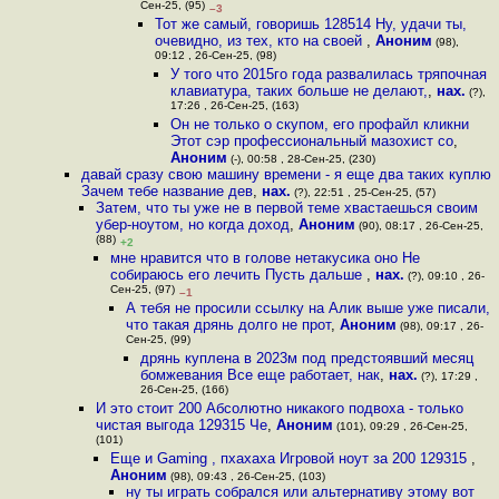
Сен-25, (95)
–3
Тот же самый, говоришь 128514 Ну, удачи ты,
очевидно, из тех, кто на своей
,
Аноним
(98),
09:12 , 26-Сен-25, (98)
У того что 2015го года развалилась тряпочная
клавиатура, таких больше не делают,
,
нах.
(?),
17:26 , 26-Сен-25, (163)
Он не только о скупом, его профайл кликни
Этот сэр профессиональный мазохист со
,
Аноним
(-), 00:58 , 28-Сен-25, (230)
давай сразу свою машину времени - я еще два таких куплю
Зачем тебе название дев
,
нах.
(?), 22:51 , 25-Сен-25, (57)
Затем, что ты уже не в первой теме хвастаешься своим
убер-ноутом, но когда доход
,
Аноним
(90), 08:17 , 26-Сен-25,
(88)
+2
мне нравится что в голове нетакусика оно Не
собираюсь его лечить Пусть дальше
,
нах.
(?), 09:10 , 26-
Сен-25, (97)
–1
А тебя не просили ссылку на Алик выше уже писали,
что такая дрянь долго не прот
,
Аноним
(98), 09:17 , 26-
Сен-25, (99)
дрянь куплена в 2023м под предстоявший месяц
бомжевания Все еще работает, нак
,
нах.
(?), 17:29 ,
26-Сен-25, (166)
И это стоит 200 Абсолютно никакого подвоха - только
чистая выгода 129315 Че
,
Аноним
(101), 09:29 , 26-Сен-25,
(101)
Еще и Gaming , пхахаха Игровой ноут за 200 129315
,
Аноним
(98), 09:43 , 26-Сен-25, (103)
ну ты играть собрался или альтернативу этому вот