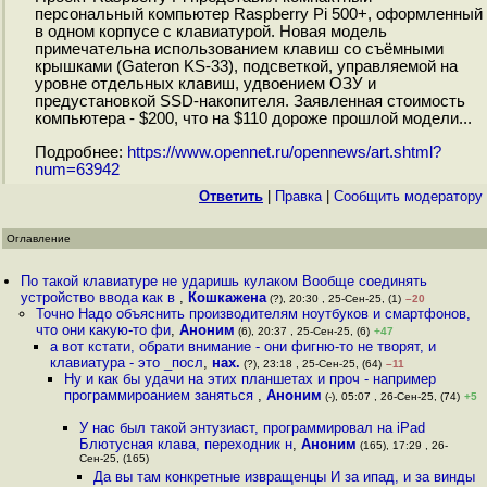
персональный компьютер Raspberry Pi 500+, оформленный
в одном корпусе с клавиатурой. Новая модель
примечательна использованием клавиш со съёмными
крышками (Gateron KS-33), подсветкой, управляемой на
уровне отдельных клавиш, удвоением ОЗУ и
предустановкой SSD-накопителя. Заявленная стоимость
компьютера - $200, что на $110 дороже прошлой модели...
Подробнее:
https://www.opennet.ru/opennews/art.shtml?
num=63942
Ответить
|
Правка
|
Cообщить модератору
Оглавление
По такой клавиатуре не ударишь кулаком Вообще соединять
устройство ввода как в
,
Кошкажена
(?), 20:30 , 25-Сен-25, (1)
–20
Точно Надо объяснить производителям ноутбуков и смартфонов,
что они какую-то фи
,
Аноним
(6), 20:37 , 25-Сен-25, (6)
+47
а вот кстати, обрати внимание - они фигню-то не творят, и
клавиатура - это _посл
,
нах.
(?), 23:18 , 25-Сен-25, (64)
–11
Ну и как бы удачи на этих планшетах и проч - например
программироанием заняться
,
Аноним
(-), 05:07 , 26-Сен-25, (74)
+5
У нас был такой энтузиаст, программировал на iPad
Блютусная клава, переходник н
,
Аноним
(165), 17:29 , 26-
Сен-25, (165)
Да вы там конкретные извращенцы И за ипад, и за винды