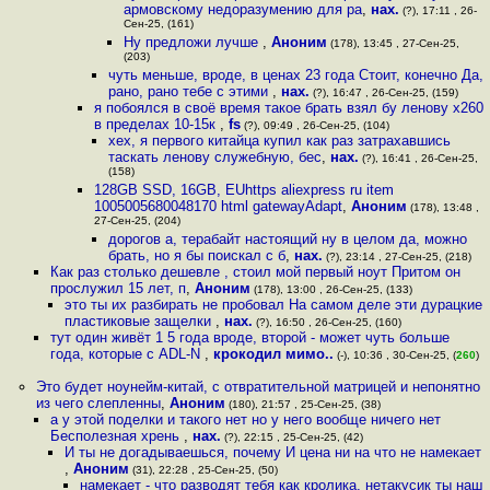
армовскому недоразумению для ра
,
нах.
(?), 17:11 , 26-
Сен-25, (161)
Ну предложи лучше
,
Аноним
(178), 13:45 , 27-Сен-25,
(203)
чуть меньше, вроде, в ценах 23 года Стоит, конечно Да,
рано, рано тебе с этими
,
нах.
(?), 16:47 , 26-Сен-25, (159)
я побоялся в своё время такое брать взял бу ленову х260
в пределах 10-15к
,
fs
(?), 09:49 , 26-Сен-25, (104)
хех, я первого китайца купил как раз затрахавшись
таскать ленову служебную, бес
,
нах.
(?), 16:41 , 26-Сен-25,
(158)
128GB SSD, 16GB, EUhttps aliexpress ru item
1005005680048170 html gatewayAdapt
,
Аноним
(178), 13:48 ,
27-Сен-25, (204)
дорогов а, терабайт настоящий ну в целом да, можно
брать, но я бы поискал с б
,
нах.
(?), 23:14 , 27-Сен-25, (218)
Как раз столько дешевле , стоил мой первый ноут Притом он
прослужил 15 лет, п
,
Аноним
(178), 13:00 , 26-Сен-25, (133)
это ты их разбирать не пробовал На самом деле эти дурацкие
пластиковые защелки
,
нах.
(?), 16:50 , 26-Сен-25, (160)
тут один живёт 1 5 года вроде, второй - может чуть больше
года, которые с ADL-N
,
крокодил мимо..
(-), 10:36 , 30-Сен-25, (
260
)
Это будет ноунейм-китай, с отвратительной матрицей и непонятно
из чего слепленны
,
Аноним
(180), 21:57 , 25-Сен-25, (38)
а у этой поделки и такого нет но у него вообще ничего нет
Бесполезная хрень
,
нах.
(?), 22:15 , 25-Сен-25, (42)
И ты не догадываешься, почему И цена ни на что не намекает
,
Аноним
(31), 22:28 , 25-Сен-25, (50)
намекает - что разводят тебя как кролика, нетакусик ты наш