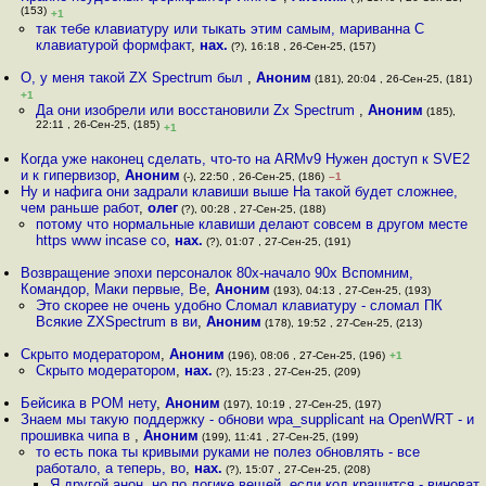
(153)
+1
так тебе клавиатуру или тыкать этим самым, мариванна С
клавиатурой формфакт
,
нах.
(?), 16:18 , 26-Сен-25, (157)
О, у меня такой ZX Spectrum был
,
Аноним
(181), 20:04 , 26-Сен-25, (181)
+1
Да они изобрели или восстановили Zx Spectrum
,
Аноним
(185),
22:11 , 26-Сен-25, (185)
+1
Когда уже наконец сделать, что-то на ARMv9 Нужен доступ к SVE2
и к гипервизор
,
Аноним
(-), 22:50 , 26-Сен-25, (186)
–1
Ну и нафига они задрали клавиши выше На такой будет сложнее,
чем раньше работ
,
олег
(?), 00:28 , 27-Сен-25, (188)
потому что нормальные клавиши делают совсем в другом месте
https www incase co
,
нах.
(?), 01:07 , 27-Сен-25, (191)
Возвращение эпохи персоналок 80х-начало 90х Вспомним,
Командор, Маки первые, Ве
,
Аноним
(193), 04:13 , 27-Сен-25, (193)
Это скорее не очень удобно Сломал клавиатуру - сломал ПК
Всякие ZXSpectrum в ви
,
Аноним
(178), 19:52 , 27-Сен-25, (213)
Скрыто модератором
,
Аноним
(196), 08:06 , 27-Сен-25, (196)
+1
Скрыто модератором
,
нах.
(?), 15:23 , 27-Сен-25, (209)
Бейсика в РОМ нету
,
Аноним
(197), 10:19 , 27-Сен-25, (197)
Знаем мы такую поддержку - обнови wpa_supplicant на OpenWRT - и
прошивка чипа в
,
Аноним
(199), 11:41 , 27-Сен-25, (199)
то есть пока ты кривыми руками не полез обновлять - все
работало, а теперь, во
,
нах.
(?), 15:07 , 27-Сен-25, (208)
Я другой анон, но по логике вещей, если код крашится - виноват