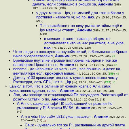
делать, если солнышко в окошко за
,
Аноним
(198),
10:52 , 27-Сен-25, (198)
у двух мелких - ips, но мелкий для того и брали у
протвиня - какое-то уг, но пр
,
нах.
(?), 15:30 , 27-Сен-25,
(210)
Т е в китайское г по низу рынка китайцы ещё и
ips матрицы ставят
,
Аноним
(198), 21:17 , 27-Сен-25,
(215)
в мелкие - ставят, китаец в общем-то
догадывается что на них работают, а не укра
,
нах.
(?), 23:39 , 27-Сен-25, (220)
Чтож люди то пользуются ноунейм китай, в большинстве Кроме
гиков обозреввтелей п
,
Аноним
(178), 22:58 , 25-Сен-25, (60)
+1
Брендовые ноуты не игровые построены на одной и той же
платформе Просто ты пе
,
Аноним
(-), 15:54 , 26-Сен-25, (154)
+2
noname - да непонятно из чего - нет , всё понятно, и даже на
вентиляторе есл
,
крокодил мимо..
(-), 10:11 , 30-Сен-25, (
259
)
+1
Даже у n100 производительность существенно выше чем у
Распберри, есть GPU, нет в
,
_kp
(ok), 13:37 , 01-Окт-25, (
267
)
+1
Смысл в том, что в отличие от нонейм крэпа с Али, сабж
качественно сделан, плюс
,
Аноним
(31), 22:04 , 25-Сен-25, (40)
Лол, мы вообще-то стационарный ПК обсуждаем Работающий от
розетки Кстати, о по
,
Аноним
(47), 22:16 , 25-Сен-25, (43)
А Pi не стационарныфй ПК работающий от розетки Не
умалчивают у Pi 5 режим 5V 5A
,
Аноним
(31), 22:22 , 25-Сен-25,
(46)
А я о чём Про сабж 8212 умалчивается
,
Аноним
(52), 22:29 ,
25-Сен-25, (51)
–2
Сабж - буквально тот же Pi, распаянный на другой плате