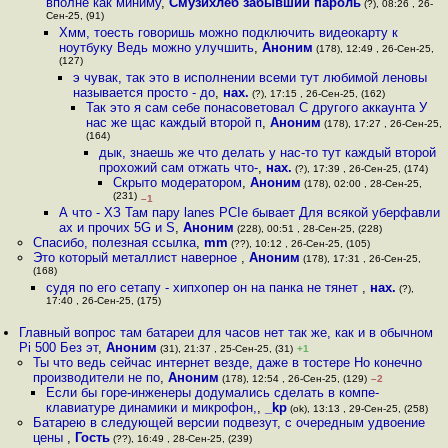
вполне как миниму
,
Смузихлеб забывший пароль
(?), 08:26 , 26-
Сен-25, (91)
Хмм, тоесть говоришь можно подключить видеокарту к
ноутбуку Ведь можно улучшить
,
Аноним
(178), 12:49 , 26-Сен-25,
(127)
э чувак, так это в исполнении всеми тут любимой леновы
называется просто - до
,
нах.
(?), 17:15 , 26-Сен-25, (162)
Так это я сам себе понасоветовал С другого аккаунта У
нас же щас каждый второй п
,
Аноним
(178), 17:27 , 26-Сен-25,
(164)
дык, знаешь же что делать у нас-то тут каждый второй
прохожий сам отжать что-
,
нах.
(?), 17:39 , 26-Сен-25, (174)
Скрыто модератором
,
Аноним
(178), 02:00 , 28-Сен-25,
(231)
–1
А что - ХЗ Там пару lanes PCIe бывает Для всякой уберфавли
ax и прочих 5G и S
,
Аноним
(228), 00:51 , 28-Сен-25, (228)
Спасибо, полезная ссылка
,
mm
(??), 10:12 , 26-Сен-25, (105)
Это который металлист наверное
,
Аноним
(178), 17:31 , 26-Сен-25,
(168)
судя по его сетапу - хипхопер он на панка не тянет
,
нах.
(?),
17:40 , 26-Сен-25, (175)
Главный вопрос там батареи для часов нет так же, как и в обычном
Pi 500 Без эт
,
Аноним
(31), 21:37 , 25-Сен-25, (31)
+1
Ты что ведь сейчас интернет везде, даже в тостере Но конечно
производители не по
,
Аноним
(178), 12:54 , 26-Сен-25, (129)
–2
Если бы горе-инженеры додумались сделать в компе-
клавиатуре динамики и микрофон,
,
_kp
(ok), 13:13 , 29-Сен-25, (258)
Батарею в следующей версии подвезут, с очередным удвоение
цены
,
Гость
(??), 16:49 , 28-Сен-25, (239)