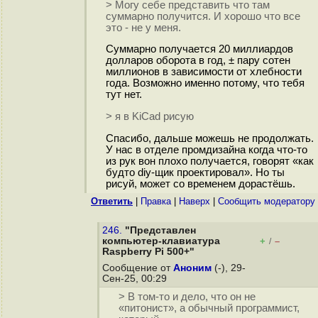
> Могу себе представить что там
суммарно получится. И хорошо что все
это - не у меня.
Суммарно получается 20 миллиардов
долларов оборота в год, ± пару сотен
миллионов в зависимости от хлебности
года. Возможно именно потому, что тебя
тут нет.
> я в KiCad рисую
Спасибо, дальше можешь не продолжать.
У нас в отделе промдизайна когда что-то
из рук вон плохо получается, говорят «как
будто diy-щик проектировал». Но ты
рисуй, может со временем дорастёшь.
Ответить
|
Правка
|
Наверх
|
Cообщить модератору
246.
"Представлен
компьютер-клавиатура
+
–
/
Raspberry Pi 500+"
Сообщение от
Аноним
(-), 29-
Сен-25, 00:29
> В том-то и дело, что он не
«питонист», а обычный программист,