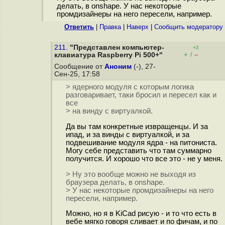
делать, в onshape. У нас некоторые
промдизайнеры на него пересели, например.
Ответить
|
Правка
|
Наверх
|
Cообщить модератору
211.
"Представлен компьютер-
+2
+
–
клавиатура Raspberry Pi 500+"
/
Сообщение от
Аноним
(-), 27-
Сен-25, 17:58
> ядерного модуля с которым логика
разговаривает, таки бросил и пересел как и
все
> на винду с виртуалкой.
Да вы там конкретные извращенцы. И за
ипад, и за винды с виртуалкой, и за
подвешивание модуля ядра - на питониста.
Могу себе представить что там суммарно
получится. И хорошо что все это - не у меня.
> Ну это вообще можно не выходя из
браузера делать, в onshape.
> У нас некоторые промдизайнеры на него
пересели, например.
Можно, но я в KiCad рисую - и то что есть в
вебе мягко говоря сливает и по фичам, и по