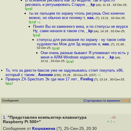
В основном рисовать как 3D модели, так и просто
рисовать и ретушировать Старую
,
_kp
(ok), 11:16 , 02-Окт-25,
(
)
272
ты их пальцем по экрану чтоль рисуешь Оно конечно
можно, но обычно все почему-т
,
нах.
(?), 13:11 , 02-Окт-25,
(
)
273
+1
Понял Вы из каменного века, и по стилусы не вкурсе
Ну, сами начали в таком сти
,
_kp
(ok), 14:18 , 02-Окт-25,
(
)
274
стилусы для рисования по экрану - ну такое себе
художество Мож для 3д моделек и
,
нах.
(?), 21:48 ,
02-Окт-25, (
)
275
Они очень разные бывают Я упоминал что есть у
меня и ARM-Windows изделие, он и
,
_kp
(ok),
10:11 , 03-Окт-25, (
)
276
То, что за двести баксов уже не задумываясь стоит покупать x86,
который с таким
,
Аноним
(236), 15:28 , 28-Сен-25, (237)
+1
Правнук ZX-Spectrum Эх где мои 17 лет
,
Firefog
(?), 13:14 , 30-Сен-25,
(
)
261
Сообщения
[
Сортировка по времени
|
RSS
]
1.
"Представлен компьютер-клавиатура
–20
+
–
Raspberry Pi 500+"
/
Сообщение от
Кошкажена
(?), 25-Сен-25, 20:30