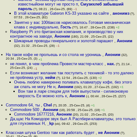
известныйони могут не просто п
,
Смузихлеб забывший
пароль
(?), 08:21 , 26-Сен-25, (89)
–1
В этой клавиатуре Gateron KS-33 указано на сайте
,
анонимз
(?),
07:53 , 26-Сен-25, (82)
Занятно у вас 100баксов нарисовалось Готовая механическая
клава с индивидуально
,
Гость
(??), 16:47 , 28-Сен-25, (238)
+2
Raspberry Pi это британская компания, и производство у них
контрактное на заводе
,
Аноним
(180), 21:09 , 25-Сен-25, (22)
Шикарные проводы генерального и золотой парашют
,
Аноним
(32), 21:32 , 25-Сен-25, (28)
–1
На такое кофе не прольешь и со стола не уронишь
,
Аноним
(32),
20:34 , 25-Сен-25, (3)
+1
не понял, в чем проблема Провести мастер-класс
,
нах.
(?), 21:14 ,
25-Сен-25, (24)
–1
Если возникает желание так поступить с техникой - то это далеко
не проблема устр
,
нейм
(?), 12:54 , 26-Сен-25, (130)
+2
Очень люблю намеренно поливать клавиатуру кофе, без этого
аж спать не могу Не н
,
Аноним
(192), 01:20 , 27-Сен-25, (192)
+1
Вон там в ларе спецом для тебя выпустили - силиконовую
мерзость Ее можно хоть к
,
Аноним
(-), 00:44 , 28-Сен-25, (227)
Commodore 64, ты
,
Chel
(?), 20:35 , 25-Сен-25, (4)
+1
Commodore 500
,
Аноним
(18), 20:58 , 25-Сен-25, (18)
+1
Commodore 16777216
,
Аноним
(20), 21:02 , 25-Сен-25, (20)
Да,щас На Комодоре звук был А Распбери-клавиатуры, это только
для глухоменых Н
,
_kp
(ok), 09:42 , 29-Сен-25, (253)
Классная штука Gentoo там как работать будет
,
не Аноним
(?),