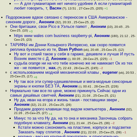
---- А для гуманитария нет ничего удобнее А если гуманитарий
любит говорить, т
,
Васян
(?), 13:51 , 27-Сен-25, (205)
+1
Подорожание вдвое связано с переносом в США Американское -
синоним дорого
,
Аноним
(32), 20:33 , 25-Сен-25, (2)
Они бриташки, свои Pico в Уэльсе паяют
,
Аноним
(10), 20:45 , 25-
Сен-25, (10)
+3
https www wales com business raspberry-pi
,
Аноним
(180), 21:12 , 25-
Сен-25, (23)
ТАРИФЫ им Донни Козырного Интересно, как скоро появится
реплика буквально из те
,
Dzen Python
(ok), 20:46 , 25-Сен-25, (12)
Ну вот и спаяй такое у себя в гараже, дешевле и лучше И пусть
Возняк вместе с Д
,
Аноним
(-), 00:35 , 28-Сен-25, (225)
–1
судьба orange ни на что тебе конечно же не намекает Ок из тех
же - не появится
,
нах.
(?), 22:43 , 28-Сен-25, (245)
–2
с использованием модной механической клавы
,
eugener
(ok), 20:53 ,
25-Сен-25, (17)
+6
Ну так все эти супер-удешевленные и мега-модные сенсорные
экраны и кнопки БЕЗ ТА
,
Аноним
(-), 00:41 , 28-Сен-25, (226)
Нормально там все по цене, можно прикинуть Сейчас одни из
самых дешёвых свитчей
,
Аноним
(21), 21:04 , 25-Сен-25, (21)
Ну да, иван на егора и жизнь такая - поставщики звери
,
Аноним
(32), 21:23 , 25-Сен-25, (26)
Продаем дорого клавиши под видом компьютера
,
Аноним
(32),
21:26 , 25-Сен-25, (27)
+4
Минус то за что Ну да, на то она и механика Захочешь собрать
подобную клавиату
,
Аноним
(21), 21:44 , 25-Сен-25, (36)
–2
Кстати можно сэкономить на пластине, корпусе и подсветке
Заказать пару сплитов
,
Аноним
(21), 22:03 , 25-Сен-25, (39)
–1
малина - весьма крупный покупатель и относительно-