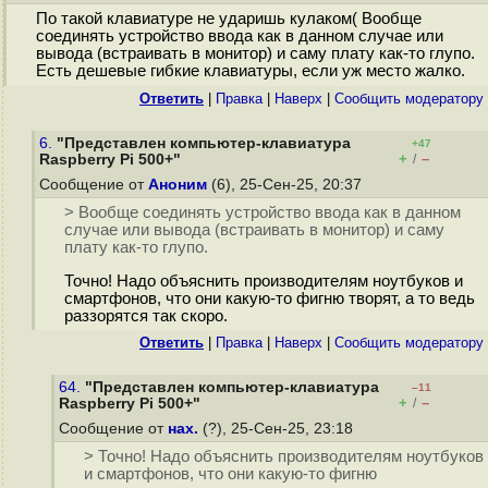
По такой клавиатуре не ударишь кулаком( Вообще
соединять устройство ввода как в данном случае или
вывода (встраивать в монитор) и саму плату как-то глупо.
Есть дешевые гибкие клавиатуры, если уж место жалко.
Ответить
|
Правка
|
Наверх
|
Cообщить модератору
6.
"Представлен компьютер-клавиатура
+47
+
–
Raspberry Pi 500+"
/
Сообщение от
Аноним
(6), 25-Сен-25, 20:37
> Вообще соединять устройство ввода как в данном
случае или вывода (встраивать в монитор) и саму
плату как-то глупо.
Точно! Надо объяснить производителям ноутбуков и
смартфонов, что они какую-то фигню творят, а то ведь
раззорятся так скоро.
Ответить
|
Правка
|
Наверх
|
Cообщить модератору
64.
"Представлен компьютер-клавиатура
–11
+
–
Raspberry Pi 500+"
/
Сообщение от
нах.
(?), 25-Сен-25, 23:18
> Точно! Надо объяснить производителям ноутбуков
и смартфонов, что они какую-то фигню