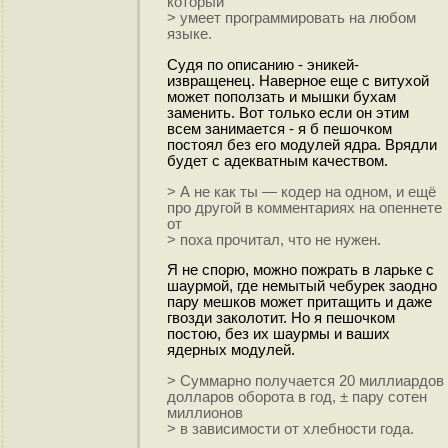
который
> умеет программировать на любом
языке.
Судя по описанию - эникей-
извращенец. Наверное еще с витухой
может поползать и мышки бухам
заменить. Вот только если он этим
всем занимается - я б пешочком
постоял без его модулей ядра. Врядли
будет с адекватным качеством.
> А не как ты — кодер на одном, и ещё
про другой в комментариях на опеннете
от
> поха прочитал, что не нужен.
Я не спорю, можно пожрать в ларьке с
шаурмой, где немытый чебурек заодно
пару мешков может притащить и даже
гвозди заколотит. Но я пешочком
постою, без их шаурмы и ваших
ядерных модулей.
> Суммарно получается 20 миллиардов
долларов оборота в год, ± пару сотен
миллионов
> в зависимости от хлебности года.