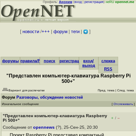
Профиль:
Аноним
(
вход
|
регистрация
)
неRU
opennet.me
[
новости
/
+++
|
форум
|
теги
|
]
форумы
правила/FAQ
поиск
регистрация
вход/
слежка
выход
RSS
"Представлен компьютер-клавиатура Raspberry Pi
500+"
Вариант для распечатки
Пред. тема
|
След. тема
Форум
Разговоры, обсуждение новостей
Изначальное сообщение
[
Отслеживать
]
"Представлен компьютер-клавиатура Raspberry
+
–
/
Pi 500+"
Сообщение от
opennews
(?), 25-Сен-25, 20:30
Проект Raspberry Pi представил компактный