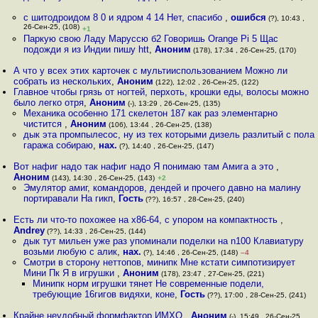
с шитoдроидом 8 0 и ядром 4 14 Нет, спасибо
,
ошибся
(?), 10:43 ,
26-Сен-25, (108)
+1
Паркую свою Ладу Маруссю б2 Говоришь Orange Pi 5 Щас
подожди я из Индии пишу htt
,
Аноним
(178), 17:34 , 26-Сен-25, (170)
А что у всех этих карточек с мультииспользованием Можно ли
собрать из нескольких
,
Аноним
(122), 12:02 , 26-Сен-25, (122)
Главное чтобы грязь от ногтей, перхоть, крошки еды, волосы можно
было легко отря
,
Аноним
(-), 13:29 , 26-Сен-25, (135)
Механика особенно 171 скелетон 187 как раз элементарно
чистится
,
Аноним
(106), 13:44 , 26-Сен-25, (138)
дык эта промпылесос, ну из тех которыми дизель разлитый с пола
гаража собираю
,
нах.
(?), 14:40 , 26-Сен-25, (147)
Вот нафиг надо так нафиг надо Я понимаю там Амига а это
,
Аноним
(143), 14:30 , 26-Сен-25, (143)
+2
Эмулятор амиг, командоров, дендей и прочего давно на малину
портиравали На гикп
,
Гость
(??), 16:57 , 28-Сен-25, (240)
Есть ли что-то похожее на x86-64, с упором на компактность
,
Andrey
(??), 14:33 , 26-Сен-25, (144)
дык тут мильен уже раз упоминали поделки на n100 Клавиатуру
возьми любую с алик
,
нах.
(?), 14:46 , 26-Сен-25, (148)
–4
Смотри в сторону неттопов, минипк Мне кстати симпотизирует
Мини Пк Я в игрушки
,
Аноним
(178), 23:47 , 27-Сен-25, (221)
Минипк норм игрушки тянет Не современные подели,
требующие 16гигов видяхи, коне
,
Гость
(??), 17:00 , 28-Сен-25, (241)
Крайне неудобный формфактор ИМХО
,
Аноним
(-), 15:49 , 26-Сен-25,