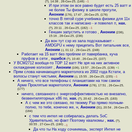
(?), 14:38 , 26-Сен-25, (146)
–1
И при этом он все равно будет есть 25 ватт и
не более Ты физику в школе прогули
,
Аноним
(176), 17:47 , 26-Сен-25, (176)
точно В пятой суре учебника физики для 11х
классов так и написано - и повелел п
,
нах.
(?), 20:11 , 26-Сен-25, (182)
–1
Геншин запустить и готово
,
Аноним
(236),
15:16 , 28-Сен-25, (236)
Да вон тут сэр из зала подсказывает -
AMDGPU к нему прицепить Вот питальник все
,
Аноним
(-), 01:12 , 29-Сен-25, (248)
Работает на 15 ватт без проблем от павербанка, куча
пруфов в сети
,
ошибся
(?), 10:40 , 26-Сен-25, (107)
У BCM2712 вообще-то TDP 12 ватт Не зря на них активное
охлаждение колхозят
,
Аноним
(106), 13:57 , 26-Сен-25, (139)
+1
Прям слова начинающего маркетолога из 2002 года Кстати, а
волосы станут чистыми
,
Аноним
(-), 15:55 , 26-Сен-25, (155)
–1
А ничего, что все телефоны с планшетами на том самом
Арме Проклятые маркетологи
,
Аноним
(176), 17:51 , 26-Сен-25,
(177)
ничего, связанного с энергоэффективностью но внезапно,
безвентиляторных x86 по
,
нах.
(?), 20:42 , 26-Сен-25, (183)
А с чем же это связано, по твоему Раз прямо полным-
полно, то тебе, конечно же, н
,
Аноним
(31), 20:54 , 26-Сен-25,
(184)
с тем что интел не собиралась делать SoC
Удивительно, но факт Поэтому квалкомы
,
нах.
(?),
00:55 , 27-Сен-25, (190)
–1
Да что ты На ходу сочиняешь, эксперт Интел не