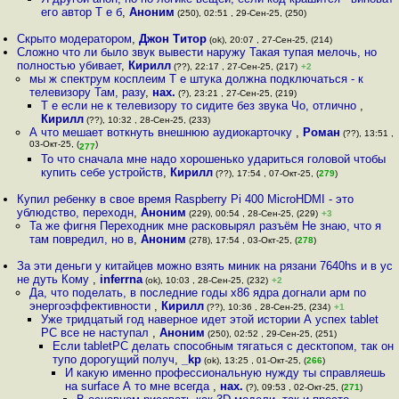
его автор Т е б
,
Аноним
(250), 02:51 , 29-Сен-25, (250)
Скрыто модератором
,
Джон Титор
(ok), 20:07 , 27-Сен-25, (214)
Сложно что ли было звук вывести наружу Такая тупая мелочь, но
полностью убивает
,
Кирилл
(??), 22:17 , 27-Сен-25, (217)
+2
мы ж спектрум косплеим Т е штука должна подключаться - к
телевизору Там, разу
,
нах.
(?), 23:21 , 27-Сен-25, (219)
Т е если не к телевизору то сидите без звука Чо, отлично
,
Кирилл
(??), 10:32 , 28-Сен-25, (233)
А что мешает воткнуть внешнюю аудиокарточку
,
Роман
(??), 13:51 ,
03-Окт-25, (
)
277
То что сначала мне надо хорошенько удариться головой чтобы
купить себе устройств
,
Кирилл
(??), 17:54 , 07-Окт-25, (
279
)
Купил ребенку в свое время Raspberry Pi 400 MicroHDMI - это
yблюдство, переходн
,
Аноним
(229), 00:54 , 28-Сен-25, (229)
+3
Та же фигня Переходник мне расковырял разъём Не знаю, что я
там повредил, но в
,
Аноним
(278), 17:54 , 03-Окт-25, (
278
)
За эти деньги у китайцев можно взять миник на рязани 7640hs и в ус
не дуть Кому
,
inferrna
(ok), 10:03 , 28-Сен-25, (232)
+2
Да, что поделать, в последние годы х86 ядра догнали арм по
энергоэффективности
,
Кирилл
(??), 10:36 , 28-Сен-25, (234)
+1
Уже тридцатый год наверное идет этой истории А успех tablet
PC все не наступал
,
Аноним
(250), 02:52 , 29-Сен-25, (251)
Если tabletPC делать способным тягаться с десктопом, так он
тупо дорогущий получ
,
_kp
(ok), 13:25 , 01-Окт-25, (
266
)
И какую именно профессиональную нужду ты справляешь
на surface А то мне всегда
,
нах.
(?), 09:53 , 02-Окт-25, (
271
)