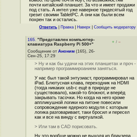
комбо: по цене почти ноут, по возможностям
почти китайский планшет. За что и имеет продажи
под стать. А интел уже наверное тридесятый год
грезит своими TabletPC. А они как были всем
похрен так и остались.
Ответить
|
Правка
|
Наверх
|
Cообщить модератору
165.
"Представлен компьютер-
+
–
/
клавиатура Raspberry Pi 500+"
Сообщение от
Аноним
(165), 26-
Сен-25, 17:29
> Ну и как бы удачи на этих планшетах и проч -
например программироанием заняться.
У нас был такой энтузиаст, программировал на
iPad. Блютусная клава, переходник на HDMI
(тогда никаких usb-c ещё в природе не
существовало), какой-то блокнот, и вперёд
закрывать тасочки. Но когда на него кроме
аппликушной логики на питоне повесили
сопровождение ядерного модуля с которым
логика разговаривает, таки бросил и пересел
как и все на винду с виртуалкой.
> Или там в CAD порисовать.
Ну это вообще можно не выходя из браузера