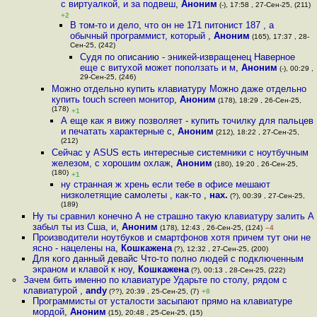
с виртуалкой, и за подвеш
,
Аноним
(-), 17:58 , 27-Сен-25, (211)
+2
В том-то и дело, что он не 171 питонист 187 , а
обычный программист, который
,
Аноним
(165), 17:37 , 28-
Сен-25, (242)
Судя по описанию - эникей-извращенец Наверное
еще с витухой может поползать и м
,
Аноним
(-), 00:29 ,
29-Сен-25, (246)
Можно отдельно купить клавиатуру Можно даже отдельно
купить touch screen монитор
,
Аноним
(178), 18:29 , 26-Сен-25,
(178)
+1
А еще как я вижу позволяет - купить точилку для пальцев
и печатать характерные с
,
Аноним
(212), 18:22 , 27-Сен-25,
(212)
Сейчас у ASUS есть интересные системники с ноутбучным
железом, с хорошим охлаж
,
Аноним
(180), 19:20 , 26-Сен-25,
(180)
+1
ну странная ж хрень если тебе в офисе мешают
низколетящие самолеты , как-то
,
нах.
(?), 00:39 , 27-Сен-25,
(189)
Ну ты сравнил конечно А не страшно такую клавиатуру залить А
забыл ты из Сша, и
,
Аноним
(178), 12:43 , 26-Сен-25, (124)
–4
Производители ноутбуков и смартфонов хотя причем тут они не
ясно - нацелены на
,
Кошкажена
(?), 12:32 , 27-Сен-25, (200)
Для кого данный девайс Что-то полно людей с подключенным
экраном и клавой к ноу
,
Кошкажена
(?), 00:13 , 28-Сен-25, (222)
Зачем бить именно по клавиатуре Ударьте по столу, рядом с
клавиатурой
,
andy
(??), 20:39 , 25-Сен-25, (7)
+8
Программисты от усталости засыпают прямо на клавиатуре
мордой
,
Аноним
(15), 20:48 , 25-Сен-25, (15)