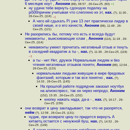
6 месяцев ноут
,
Аноним
(98), 08:57 , 26-Сен-25, (93)
+1
ну удачи тебе вернуть сдохшую поделку на
pi500причем учитывая что слеплено из эт
,
нах.
(?), 11:30 ,
26-Сен-25, (116)
–1
А чего ей сдыхать Pi уже 13 лет практически лидер в
своей нише, и о его качеств
,
Аноним
(98), 11:48 , 26-
Сен-25, (121)
Не разорились бы, потому что есть и всегда будут
немамонты , выискивающие хлам
,
Аноним
(114), 11:18 , 26-
Сен-25, (114)
немамонты умеют прочитать негативный отзыв и ткнуть
в соседний квадратик а ты -
,
нах.
(?), 11:39 , 26-Сен-25, (119)
–1
а ты - нет Нет, дружок Нормальным людям и без
чтения негативных отзывов понятн
,
Аноним
(98), 12:04 ,
26-Сен-25, (123)
нормальными людьми живущие в мире бредовых
фантазий, которым и так все понятно
,
нах.
(?),
14:33 , 26-Сен-25, (145)
На прошлой работе подрядчик заказал ноутбук
на алиэкспресс, так он через непродо
,
Аноним
(152), 15:35 , 26-Сен-25, (152)
кнопку нажать нада, да-а -
,
нах.
(?), 16:17 , 26-
Сен-25, (156)
они возврат в цену закладывают, так что не разорятся
,
нейм
(?), 12:58 , 26-Сен-25, (131)
чудик, при возврате цену-то придется вернуть А
китаетц остается с ненужной буш
,
нах.
(?), 14:52 , 26-
Сен-25, (149)
А какие матрицы у ваших китайских ноутов и что