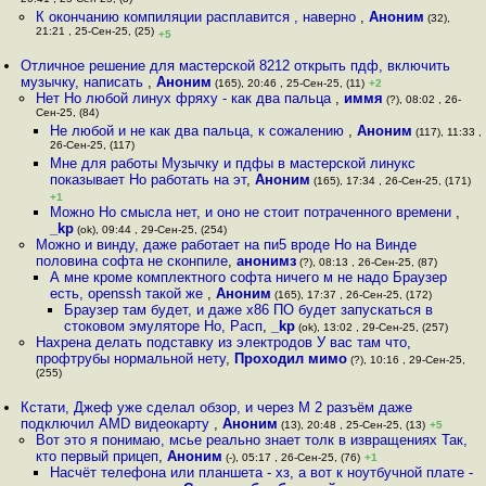
20:41 , 25-Сен-25, (8)
К окончанию компиляции расплавится , наверно
,
Аноним
(32),
21:21 , 25-Сен-25, (25)
+5
Отличное решение для мастерской 8212 открыть пдф, включить
музычку, написать
,
Аноним
(165), 20:46 , 25-Сен-25, (11)
+2
Нет Но любой линух фряху - как два пальца
,
иммя
(?), 08:02 , 26-
Сен-25, (84)
Не любой и не как два пальца, к сожалению
,
Аноним
(117), 11:33 ,
26-Сен-25, (117)
Мне для работы Музычку и пдфы в мастерской линукс
показывает Но работать на эт
,
Аноним
(165), 17:34 , 26-Сен-25, (171)
+1
Можно Но смысла нет, и оно не стоит потраченного времени
,
_kp
(ok), 09:44 , 29-Сен-25, (254)
Можно и винду, даже работает на пи5 вроде Но на Винде
половина софта не сконпиле
,
анонимз
(?), 08:13 , 26-Сен-25, (87)
А мне кроме комплектного софта ничего м не надо Браузер
есть, openssh такой же
,
Аноним
(165), 17:37 , 26-Сен-25, (172)
Браузер там будет, и даже х86 ПО будет запускаться в
стоковом эмуляторе Но, Расп
,
_kp
(ok), 13:02 , 29-Сен-25, (257)
Нахрена делать подставку из электродов У вас там что,
профтрубы нормальной нету
,
Проходил мимо
(?), 10:16 , 29-Сен-25,
(255)
Кстати, Джеф уже сделал обзор, и через М 2 разъём даже
подключил AMD видеокарту
,
Аноним
(13), 20:48 , 25-Сен-25, (13)
+5
Вот это я понимаю, мсье реально знает толк в извращениях Так,
кто первый прицеп
,
Аноним
(-), 05:17 , 26-Сен-25, (76)
+1
Насчёт телефона или планшета - хз, а вот к ноутбучной плате -