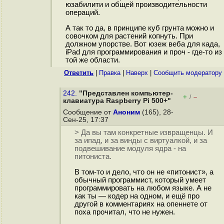
юзабилити и общей производительности
операций.
А так то да, в принципе куб грунта можно и
совочком для растений копнуть. При
должном упорстве. Вот юзеж веба для када,
iPad для программирования и проч - где-то из
той же области.
Ответить
|
Правка
|
Наверх
|
Cообщить модератору
242.
"Представлен компьютер-
+
–
/
клавиатура Raspberry Pi 500+"
Сообщение от
Аноним
(165), 28-
Сен-25, 17:37
> Да вы там конкретные извращенцы. И
за ипад, и за винды с виртуалкой, и за
подвешивание модуля ядра - на
питониста.
В том-то и дело, что он не «питонист», а
обычный программист, который умеет
программировать на любом языке. А не
как ты — кодер на одном, и ещё про
другой в комментариях на опеннете от
поха прочитал, что не нужен.