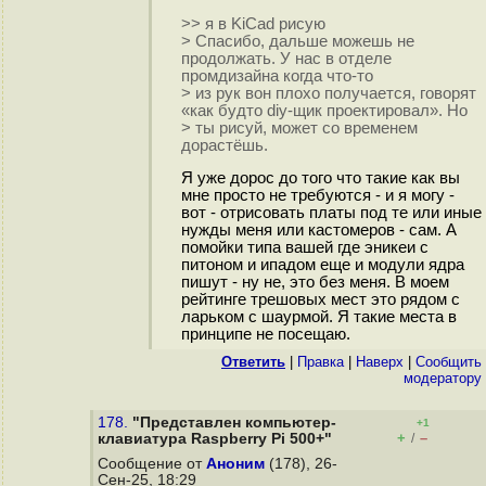
>> я в KiCad рисую
> Спасибо, дальше можешь не
продолжать. У нас в отделе
промдизайна когда что-то
> из рук вон плохо получается, говорят
«как будто diy-щик проектировал». Но
> ты рисуй, может со временем
дорастёшь.
Я уже дорос до того что такие как вы
мне просто не требуются - и я могу -
вот - отрисовать платы под те или иные
нужды меня или кастомеров - сам. А
помойки типа вашей где эникеи с
питоном и ипадом еще и модули ядра
пишут - ну не, это без меня. В моем
рейтинге трешовых мест это рядом с
ларьком с шаурмой. Я такие места в
принципе не посещаю.
Ответить
|
Правка
|
Наверх
|
Cообщить
модератору
178.
"Представлен компьютер-
+1
+
–
клавиатура Raspberry Pi 500+"
/
Сообщение от
Аноним
(178), 26-
Сен-25, 18:29