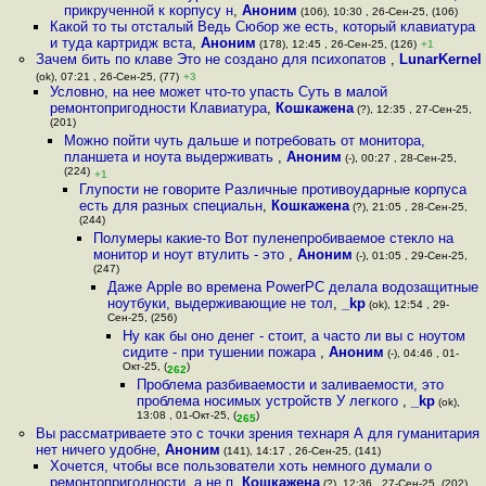
прикрученной к корпусу н
,
Аноним
(106), 10:30 , 26-Сен-25, (106)
Какой то ты отсталый Ведь Сюбор же есть, который клавиатура
и туда картридж вста
,
Аноним
(178), 12:45 , 26-Сен-25, (126)
+1
Зачем бить по клаве Это не создано для психопатов
,
LunarKernel
(ok), 07:21 , 26-Сен-25, (77)
+3
Условно, на нее может что-то упасть Суть в малой
ремонтопригодности Клавиатура
,
Кошкажена
(?), 12:35 , 27-Сен-25,
(201)
Можно пойти чуть дальше и потребовать от монитора,
планшета и ноута выдерживать
,
Аноним
(-), 00:27 , 28-Сен-25,
(224)
+1
Глупости не говорите Различные противоударные корпуса
есть для разных специальн
,
Кошкажена
(?), 21:05 , 28-Сен-25,
(244)
Полумеры какие-то Вот пуленепробиваемое стекло на
монитор и ноут втулить - это
,
Аноним
(-), 01:05 , 29-Сен-25,
(247)
Даже Apple во времена PowerPC делала водозащитные
ноутбуки, выдерживающие не тол
,
_kp
(ok), 12:54 , 29-
Сен-25, (256)
Ну как бы оно денег - стоит, а часто ли вы с ноутом
сидите - при тушении пожара
,
Аноним
(-), 04:46 , 01-
Окт-25, (
)
262
Проблема разбиваемости и заливаемости, это
проблема носимых устройств У легкого
,
_kp
(ok),
13:08 , 01-Окт-25, (
)
265
Вы рассматриваете это с точки зрения технаря А для гуманитария
нет ничего удобне
,
Аноним
(141), 14:17 , 26-Сен-25, (141)
Хочется, чтобы все пользователи хоть немного думали о
ремонтопригодности, а не п
,
Кошкажена
(?), 12:36 , 27-Сен-25, (202)