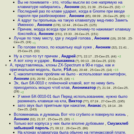
Вы не понимаете - это, чтобы мысли во сне напрямую на
клавиатуре набирались
,
Аноним
(32), 21:39 , 25-Сен-25, (32)
+7
Последний раз по клаве ударил, когда в Gnome при вводе
пароля при разблокировке
,
Аноним
(85), 08:09 , 26-Сен-25, (85)
+2
А вдруг ты прольешь на такую клавиатуру мед-пиво Заметь
Именноо
,
Аноним
(178), 12:44 , 26-Сен-25, (125)
Причем, морда всегда при этом почему-то нажимает клавишу
бэкспейса
,
Аноним
(151), 15:33 , 26-Сен-25, (151)
Лучше по тому месту, где у людей голова
,
Аноним
(19), 20:58 , 25-
Сен-25, (19)
+1
По голове плохо, по кошельку ещё хуже
,
Аноним
(32), 21:41 ,
25-Сен-25, (33)
Ну а стол-то тут причем
,
Андрей
(??), 22:17 , 25-Сен-25, (44)
+2
А вот хочу и ударю
,
Кошкажена
(?), 00:13 , 28-Сен-25, (223)
А, представляешь, клоны ZX-Spectrum в 90-е годы, как и
оригинальная модель, были
,
FSA
(ok), 20:48 , 25-Сен-25, (14)
+15
С накопителями проблем не было - использовал магнитофон
,
Аноним
(15), 20:50 , 25-Сен-25, (16)
+1
Эх, был БК-0010 с плёночной клавой, вот по нему бить
приходилось мощно чтоб клав
,
Анониматор
(?), 21:34 , 25-Сен-25,
(29)
+2
У меня БК-0010-01 был Перед использованием, нужно было
разминать клавиши на кла
,
Виктор
(??), 07:24 , 27-Сен-25, (195)
зато звук был приятным при нажатии
,
Ананас
(?), 18:14 , 28-
Сен-25, (243)
Вспоминаешь и думаешь Вот что сгубило и повернуло жизнь
,
Аноним
(32), 21:37 , 25-Сен-25, (30)
+1
Только вот корпуса у них были вполне дубовыми
,
Смузихлеб
забывший пароль
(?), 08:12 , 26-Сен-25, (86)
На клонах клавиатура была обычно на гетинаксовой плате,