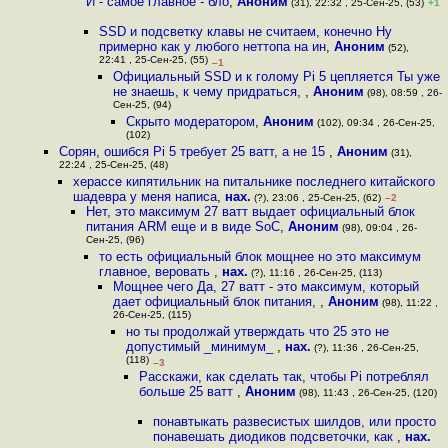
И - самое главное - бло
,
Аноним
(31), 22:32 , 25-Сен-25, (53)
+1
SSD и подсветку клавы не считаем, конечно Ну
примерно как у любого неттопа на ин
,
Аноним
(52),
22:41 , 25-Сен-25, (55)
–1
Официальный SSD и к голому Pi 5 цепляется Ты уже
не знаешь, к чему придраться,
,
Аноним
(98), 08:59 , 26-
Сен-25, (94)
Скрыто модератором
,
Аноним
(102), 09:34 , 26-Сен-25,
(102)
Сорян, ошибся Pi 5 требует 25 ватт, а не 15
,
Аноним
(31),
22:24 , 25-Сен-25, (48)
херассе кипятильник на питальнике последнего китайского
шадевра у меня написа
,
нах.
(?), 23:06 , 25-Сен-25, (62)
–2
Нет, это максимум 27 ватт выдает официальный блок
питания ARM еще и в виде SoC
,
Аноним
(98), 09:04 , 26-
Сен-25, (96)
то есть официальный блок мощнее но это максимум
главное, веровать
,
нах.
(?), 11:16 , 26-Сен-25, (113)
Мощнее чего Да, 27 ватт - это максимум, который
дает официальный блок питания,
,
Аноним
(98), 11:22 ,
26-Сен-25, (115)
но ты продолжай утверждать что 25 это не
допустимый _минимум_
,
нах.
(?), 11:36 , 26-Сен-25,
(118)
–3
Расскажи, как сделать так, чтобы Pi потреблял
больше 25 ватт
,
Аноним
(98), 11:43 , 26-Сен-25, (120)
понавтыкать развесистых шилдов, или просто
понавешать диодиков подсветочки, как
,
нах.