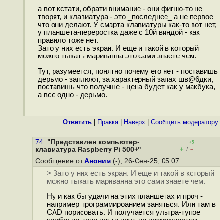
а вот кстати, обрати внимание - они фигню-то не
творят, и клавиатура - это _последнее_ а не первое
что они делают. У смарта клавиатуры как-то вот нет,
у планшета-переростка даже с 10й виндой - как
правило тоже нет.
Зато у них есть экран. И еще и такой в который
можно тыкать мариванна это сами знаете чем.
Тут, разумеется, понятно почему его нет - поставишь
дерьмо - заплюют, за характерный запах шв@6дки,
поставишь что получше - цена будет как у макбука,
а все одно - дерьмо.
Ответить
|
Правка
|
Наверх
|
Cообщить модератору
74.
"Представлен компьютер-
+5
+
–
клавиатура Raspberry Pi 500+"
/
Сообщение от
Аноним
(-), 26-Сен-25, 05:07
> Зато у них есть экран. И еще и такой в который
можно тыкать мариванна это сами знаете чем.
Ну и как бы удачи на этих планшетах и проч -
например программироанием заняться. Или там в
CAD порисовать. И получается ультра-тупое