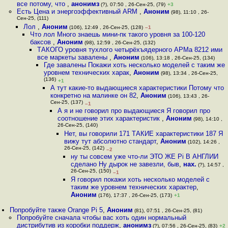
все потому, что
,
анонимз
(?), 07:50 , 26-Сен-25, (79)
+3
Есть Цена и энергоэффективный ARM
,
Аноним
(98), 11:10 , 26-
Сен-25, (111)
Лол
,
Аноним
(106), 12:49 , 26-Сен-25, (128)
–1
Что лол Много знаешь мини-пк такого уровня за 100-120
баксов
,
Аноним
(98), 12:59 , 26-Сен-25, (132)
ТАКОГО уровня тухлого четырёхъядерного АРМа 8212 ими
все маркеты завалены
,
Аноним
(106), 13:18 , 26-Сен-25, (134)
Где завалены Покажи хоть несколько моделей с таким же
уровнем технических харак
,
Аноним
(98), 13:34 , 26-Сен-25,
(136)
+1
А тут какие-то выдающиеся характеристики Потому что
конкретно на малинке он 82
,
Аноним
(106), 13:43 , 26-
Сен-25, (137)
–1
А я и не говорил про выдающиеся Я говорил про
соотношение этих характеристик
,
Аноним
(98), 14:10 ,
26-Сен-25, (140)
Нет, вы говорили 171 ТАКИЕ характеристики 187 Я
вижу тут абсолютно стандарт
,
Аноним
(102), 14:26 ,
26-Сен-25, (142)
–2
ну ты совсем уже что-ли ЭТО ЖЕ Pi В АНГЛИИ
сделано Ну дырок не завезли, быв
,
нах.
(?), 14:57 ,
26-Сен-25, (150)
–1
Я говорил покажи хоть несколько моделей с
таким же уровнем технических характер
,
Аноним
(176), 17:37 , 26-Сен-25, (173)
+1
Попробуйте также Orange Pi 5
,
Аноним
(81), 07:51 , 26-Сен-25, (81)
Попробуйте сначала чтобы вас хоть один нормальный
дистрибутив из коробки поддерж
,
анонимз
(?), 07:56 , 26-Сен-25, (83)
+2