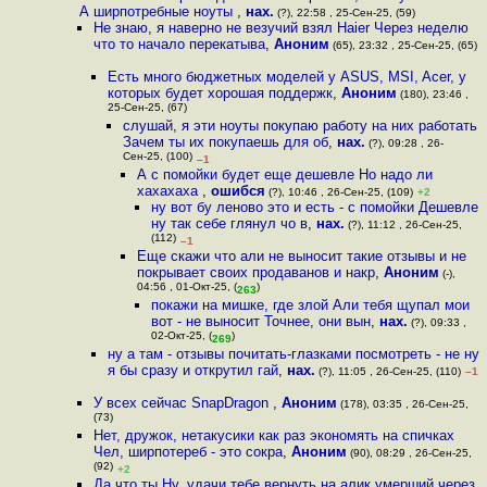
А ширпотребные ноуты
,
нах.
(?), 22:58 , 25-Сен-25, (59)
Не знаю, я наверно не везучий взял Haier Через неделю
что то начало перекатыва
,
Аноним
(65), 23:32 , 25-Сен-25, (65)
Есть много бюджетных моделей у ASUS, MSI, Acer, у
которых будет хорошая поддержк
,
Аноним
(180), 23:46 ,
25-Сен-25, (67)
слушай, я эти ноуты покупаю работу на них работать
Зачем ты их покупаешь для об
,
нах.
(?), 09:28 , 26-
Сен-25, (100)
–1
А с пoмoйки будет еще дешевле Но надо ли
хахахаха
,
ошибся
(?), 10:46 , 26-Сен-25, (109)
+2
ну вот бу леново это и есть - с помойки Дешевле
ну так себе глянул чо в
,
нах.
(?), 11:12 , 26-Сен-25,
(112)
–1
Еще скажи что али не выносит такие отзывы и не
покрывает своих продаванов и накр
,
Аноним
(-),
04:56 , 01-Окт-25, (
)
263
покажи на мишке, где злой Али тебя щупал мои
вот - не выносит Точнее, они вын
,
нах.
(?), 09:33 ,
02-Окт-25, (
)
269
ну а там - отзывы почитать-глазками посмотреть - не ну
я бы сразу и открутил гай
,
нах.
(?), 11:05 , 26-Сен-25, (110)
–1
У всех сейчас SnapDragon
,
Аноним
(178), 03:35 , 26-Сен-25,
(73)
Нет, дружок, нетакусики как раз экономять на спичках
Чел, ширпотереб - это сокра
,
Аноним
(90), 08:29 , 26-Сен-25,
(92)
+2
Да что ты Ну, удачи тебе вернуть на алик умерший через