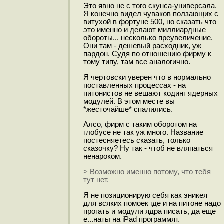
Это явно не с того скунса-универсала.
Я конечно видел чуваков ползающих с
витухой в фортуне 500, но сказать что
это именно и делают миллиардные
обороты... несколько преувеличение.
Они там - дешевый расходник, уж
пардон. Судя по отношению фирму к
тому типу, там все аналогично.
Я чертовски уверен что в нормально
поставленных процессах - на
питонистов не вешают кодинг ядерных
модулей. В этом месте вы
*жесточайше* спалились.
Алсо, фирм с таким оборотом на
глобусе не так уж много. Название
постесняетесь сказать, только
сказочку? Ну так - чтоб не вляпаться
ненароком.
> Возможно именно потому, что тебя
тут нет.
Я не позиционирую себя как эникея
для всяких помоек где и на питоне надо
прогать и модули ядра писать, да еще
е...наты на iPad программят.