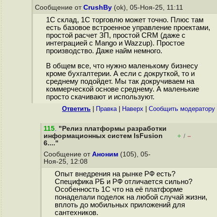
Сообщение от
CrushBy
(ok), 05-Ноя-25, 11:11
1С склад, 1С торговлю может точно. Плюс там
есть базовое встроенное управление проектами,
простой расчет ЗП, простой CRM (даже с
интеграцией с Mango и Wazzup). Простое
производство. Даже найм немного.
В общем все, что нужно маленькому бизнесу
кроме бухгалтерии. А если с докруткой, то и
среднему подойдет. Мы так докручиваем на
коммерческой основе среднему. А маленькие
просто скачивают и используют.
Ответить
|
Правка
|
Наверх
|
Cообщить модератору
115
.
"Релиз платформы разработки
информационных систем lsFusion
+
–
/
6...."
Сообщение от
Аноним
(105), 05-
Ноя-25, 12:08
Опыт внедрения на рынке РФ есть?
Специфика РБ и РФ отличается сильно?
Особенность 1С что на её платформе
понаделали поделок на любой случай жизни,
вплоть до мобильных приложений для
сантехников.