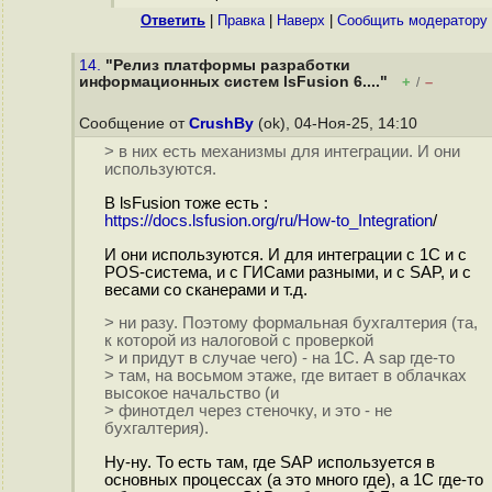
Ответить
|
Правка
|
Наверх
|
Cообщить модератору
14.
"Релиз платформы разработки
информационных систем lsFusion 6...."
+
–
/
Сообщение от
CrushBy
(ok), 04-Ноя-25, 14:10
> в них есть механизмы для интеграции. И они
используются.
В lsFusion тоже есть :
https://docs.lsfusion.org/ru/How-to_Integration
/
И они используются. И для интеграции с 1С и с
POS-система, и с ГИСами разными, и с SAP, и с
весами со сканерами и т.д.
> ни разу. Поэтому формальная бухгалтерия (та,
к которой из налоговой с проверкой
> и придут в случае чего) - на 1С. А sap где-то
> там, на восьмом этаже, где витает в облачках
высокое начальство (и
> финотдел через стеночку, и это - не
бухгалтерия).
Ну-ну. То есть там, где SAP используется в
основных процессах (а это много где), а 1С где-то