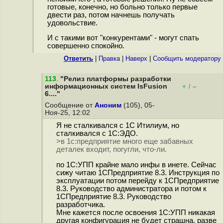
готовые, конечно, но больно только первые
двести раз, потом начнешь получать
удовольствие.
И с такими вот "конкурентами" - могут спать
совершенно спокойно.
Ответить
|
Правка
|
Наверх
|
Cообщить модератору
113
.
"Релиз платформы разработки
информационных систем lsFusion
+
–
/
6...."
Сообщение от
Аноним
(105), 05-
Ноя-25, 12:02
Я не сталкивался с 1С Итилиум, но
сталкивался с 1С:ЭДО.
>в 1с:предприятие много еще забавных
деталек входит, погугли, что-ли.
по 1С:УПП крайне мало инфы в инете. Сейчас
сижу читаю 1СПредприятие 8.3. Инструкция по
эксплуатации потом перейду к 1СПредприятие
8.3. Руководство администратора и потом к
1СПредприятие 8.3. Руководство
разработчика.
Мне кажется после освоения 1С:УПП никакая
другая конфигурация не будет страшна, разве