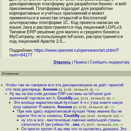
декларативную платформу для разработки бизнес- и веб-
приложений. Платформа подходит для разработки
корпоративных и учётных приложений и может
применяться в качестве открытой и бесплатной
альтернативы платформе 1С. Код проекта написан на
языке Java и распространяется под лицензией LGPLv3.
Типовое ERP-решение для малого и среднего бизнеса
MyCompany, использующее lsFusion, распространяется
под лицензией Apache 2.0...
Подробнее:
https://www.opennet.ru/opennews/art.shtml?
num=64177
Ответить
|
Правка
|
Cообщить модератору
Оглавление
Чтобы там не говорили вся эта декларативщина не даёт гарантий
что твои деклараци
,
Аноним
(2), 11:39 , 04-Ноя-25, (2)
+10
Ну мы на low-code делаем ERP-системы на lsFusion для
розничной торговли вот h
,
CrushBy
(ok), 12:21 , 04-Ноя-25, (6)
+2
Это вообще маркетинговый буллшит А я с утра знаете какую
кучу навалил Я навали
,
Аноним
(2), 12:52 , 04-Ноя-25, (9)
+10
При чем здесь маркетинговый булшит Чему именно Вы не
верите Что есть клиенты
,
CrushBy
(ok), 14:02 , 04-Ноя-25, (12)
+3
ну это ж все - местечковые лавочки небольшой страны-
сателлита И три узбека Не
,
нах.
(?), 20:07 , 04-Ноя-25, (
74
)
–3
Он просто тролит А вы ему что то пытаетесь доказать Это