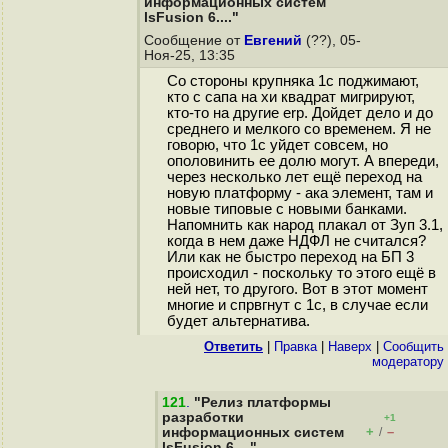
информационных систем
lsFusion 6...."
Сообщение от
Евгений
(??), 05-
Ноя-25, 13:35
Со стороны крупняка 1с поджимают,
кто с сапа на хи квадрат мигрируют,
кто-то на другие erp. Дойдет дело и до
среднего и мелкого со временем. Я не
говорю, что 1с уйдет совсем, но
ополовинить ее долю могут. А впереди,
через несколько лет ещё переход на
новую платформу - ака элемент, там и
новые типовые с новыми банками.
Напомнить как народ плакал от Зуп 3.1,
когда в нем даже НДФЛ не считался?
Или как не быстро переход на БП 3
происходил - поскольку то этого ещё в
ней нет, то другого. Вот в этот момент
многие и спрвгнут с 1с, в случае если
будет альтернатива.
Ответить
|
Правка
|
Наверх
|
Cообщить
модератору
121
.
"Релиз платформы
разработки
+1
+
–
информационных систем
/
lsFusion 6...."