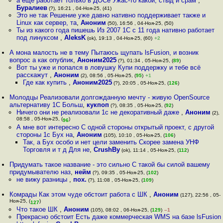
а еще работает только в ДОСе Ужас-то какой, стыд и срам
,
Буралиев
(?), 16:21 , 04-Ноя-25, (41)
Это не так Решение уже давно нативно поддерживает также и
Linux как сервер, та
,
Аноним
(50), 16:56 , 04-Ноя-25, (50)
Ты из какого года пишешь Из 2007 1С с 11 года нативно работает
под линуксом
,
AleksK
(ok), 19:13 , 04-Ноя-25, (60)
+2
А мона малость не в тему Пытаюсь щупать lsFusion, и возник
вопрос а как опублик
,
Аноним2025
(?), 01:34 , 05-Ноя-25, (
89
)
Вот ты уже и попался в ловушку Купи поддержку и тебе всё
расскажут
,
Аноним
(2), 08:56 , 05-Ноя-25, (
95
)
+1
Где как купить
,
Аноним2025
(?), 20:05 , 05-Ноя-25, (
126
)
Молодцы Реализовали долгожданную мечту - живую OpenSource
альтернативу 1С Больш
,
кукпоп
(?), 08:35 , 05-Ноя-25, (
92
)
Ничего они не реализовали 1с не декоративный даже
,
Аноним
(2),
08:58 , 05-Ноя-25, (
)
96
А мне вот интересно С одной стороны открытый проект, с другой
стороны 1с Бух на
,
Аноним
(105), 10:10 , 05-Ноя-25, (
106
)
Так, а Бух особо и нет цели заменить Скорее замена УНФ
Торговля и т д Для не
,
CrushBy
(ok), 11:14 , 05-Ноя-25, (
112
)
Придумать такое название - это сильно С такой бы силой вашему
придумывателю наз
,
нейм
(?), 09:35 , 05-Ноя-25, (
102
)
не вижу разницы
,
пох.
(?), 11:08 , 05-Ноя-25, (
109
)
Комрады Как этом чуде обстоит работа с ШК
,
Аноним
(127), 22:56 , 05-
Ноя-25, (
)
127
Что такое ШК
,
Аноним
(105), 08:02 , 06-Ноя-25, (
129
)
–1
Прекрасно обстоит Есть даже коммерческая WMS на базе lsFusion