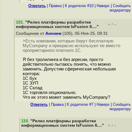
Ответить
|
Правка
|
К родителю #10
|
Наверх
|
Cообщить
модератору
101
.
"Релиз платформы разработки
+
–
/
информационных систем lsFusion 6...."
Сообщение от
Аноним
(105), 05-Ноя-25, 09:31
>Есть компании, которые берут бесплатную
MyCompany и прекрасно используют ее вместо
проприетарного платного 1С.
Я без тролилинга и без агресии, просто
действительно пытаюсь понять, что можно
заменить. Допустим сферическая небольшая
контора:
1C бух
1С ЗУП
1С Склад
1С торговля опционально.
Что их этого может заменить MyCompany?
Ответить
|
Правка
|
К родителю #7
|
Наверх
|
Cообщить
модератору
110
.
"Релиз платформы разработки
информационных систем lsFusion 6...."
+
–
/