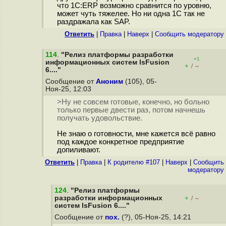
что 1С:ERP возможно сравнится по уровню,
может чуть тяжелее. Но ни одна 1С так не
раздражала как SAP.
Ответить
|
Правка
|
Наверх
|
Cообщить модератору
114
.
"Релиз платформы разработки
+1
информационных систем lsFusion
+
–
/
6...."
Сообщение от
Аноним
(105), 05-
Ноя-25, 12:03
>Ну не совсем готовые, конечно, но больно
только первые двести раз, потом начнешь
получать удовольствие.
Не знаю о готовности, мне кажется всё равно
под каждое конкретное предприятие
допиливают.
Ответить
|
Правка
|
К родителю #107
|
Наверх
|
Cообщить
модератору
124
.
"Релиз платформы
разработки информационных
+
–
/
систем lsFusion 6...."
Сообщение от
пох.
(?), 05-Ноя-25, 14:21