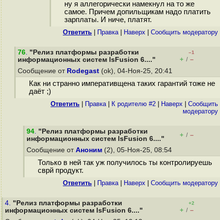
ну я аллегорически намекнул на то же
самое. Причем допильщикам надо платить
зарплаты. И ниче, платят.
Ответить
|
Правка
|
Наверх
|
Cообщить модератору
76
.
"Релиз платформы разработки
–1
+
–
информационных систем lsFusion 6...."
/
Сообщение от
Rodegast
(ok), 04-Ноя-25, 20:41
Как ни странно императивщена таких гарантий тоже не
даёт ;)
Ответить
|
Правка
|
К родителю #2
|
Наверх
|
Cообщить
модератору
94
.
"Релиз платформы разработки
+
–
/
информационных систем lsFusion 6...."
Сообщение от
Аноним
(2), 05-Ноя-25, 08:54
Только в ней так уж получилось ты контролируешь
сврй продукт.
Ответить
|
Правка
|
Наверх
|
Cообщить модератору
4.
"Релиз платформы разработки
+2
+
–
информационных систем lsFusion 6...."
/