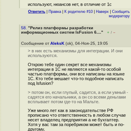
используют, нюансов нет, в отличие от 1с
Ответить
|
Правка
|
К родителю #10
|
Наверх
|
Cообщить
модератору
58.
"Релиз платформы разработки
информационных систем lsFusion 6...."
+
–
/
Сообщение от
AleksK
(ok), 04-Ноя-25, 19:05
> в них есть механизмы для интеграции. И они
используются.
Открою тебе один секрет все механизмы
интеграции в 1С не являются какой-то особой
частью платформы, они все написаны на языке
1С. Кто тебе мешает что-то подобное написать
под lsfusion?
> потом он, если глупый, садится, а если умный -
садятся его начальники, а он со всеми деньгами
всплывает потом где-то на Мальте.
Уже много лет как в законодательстве РФ
прописано что ответственность в любом случае
несет владелец предприятия а не бухгалтер.
Хотя у вас там за поребриком может быть и по-
другому.