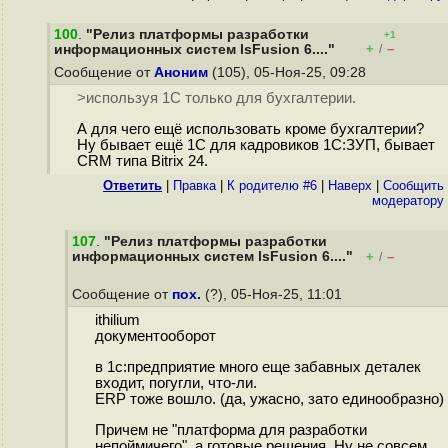
100
.
"Релиз платформы разработки
+1
+
–
информационных систем lsFusion 6...."
/
Сообщение от
Аноним
(105), 05-Ноя-25, 09:28
>используя 1С только для бухгалтерии.
А для чего ещё использовать кроме бухгалтерии?
Ну бывает ещё 1С для кадровиков 1С:ЗУП, бывает
CRM типа Bitrix 24.
Ответить
|
Правка
|
К родителю #6
|
Наверх
|
Cообщить
модератору
107
.
"Релиз платформы разработки
информационных систем lsFusion 6...."
+
–
/
Сообщение от
пох.
(?), 05-Ноя-25, 11:01
ithilium
документооборот
в 1с:предприятие много еще забавных деталек
входит, погугли, что-ли.
ERP тоже вошло. (да, ужасно, зато единообразно)
Причем не "платформа для разработки
непоймичего", а готовые решения. Ну не совсем