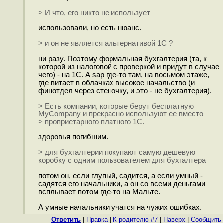
> И что, его никто не использует
использовали, но есть нюанс.
> и он не является альтернативой 1С ?
ни разу. Поэтому формальная бухгалтерия (та, к
которой из налоговой с проверкой и придут в случае
чего) - на 1С. А sap где-то там, на восьмом этаже,
где витает в облачках высокое начальство (и
финотдел через стеночку, и это - не бухгалтерия).
> Есть компании, которые берут бесплатную
MyCompany и прекрасно используют ее вместо
> проприетарного платного 1С.
здоровья погибшим.
> для бухгалтерии покупают самую дешевую
коробку с одним пользователем для бухгалтера
потом он, если глупый, садится, а если умный -
садятся его начальники, а он со всеми деньгами
всплывает потом где-то на Мальте.
А умные начальники учатся на чужих ошибках.
Ответить
|
Правка
|
К родителю #7
|
Наверх
|
Cообщить