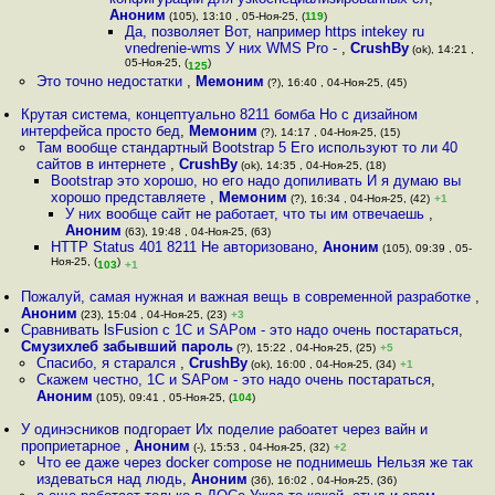
Аноним
(105), 13:10 , 05-Ноя-25, (
119
)
Да, позволяет Вот, например https intekey ru
vnedrenie-wms У них WMS Pro -
,
CrushBy
(ok), 14:21 ,
05-Ноя-25, (
)
125
Это точно недостатки
,
Мемоним
(?), 16:40 , 04-Ноя-25, (45)
Крутая система, концептуально 8211 бомба Но с дизайном
интерфейса просто бед
,
Мемоним
(?), 14:17 , 04-Ноя-25, (15)
Там вообще стандартный Bootstrap 5 Его используют то ли 40
сайтов в интернете
,
CrushBy
(ok), 14:35 , 04-Ноя-25, (18)
Bootstrap это хорошо, но его надо допиливать И я думаю вы
хорошо представляете
,
Мемоним
(?), 16:34 , 04-Ноя-25, (42)
+1
У них вообще сайт не работает, что ты им отвечаешь
,
Аноним
(63), 19:48 , 04-Ноя-25, (63)
HTTP Status 401 8211 Не авторизовано
,
Аноним
(105), 09:39 , 05-
Ноя-25, (
)
103
+1
Пожалуй, самая нужная и важная вещь в современной разработке
,
Аноним
(23), 15:04 , 04-Ноя-25, (23)
+3
Сравнивать lsFusion с 1С и SAPом - это надо очень постараться
,
Смузихлеб забывший пароль
(?), 15:22 , 04-Ноя-25, (25)
+5
Спасибо, я старался
,
CrushBy
(ok), 16:00 , 04-Ноя-25, (34)
+1
Скажем честно, 1С и SAPом - это надо очень постараться
,
Аноним
(105), 09:41 , 05-Ноя-25, (
104
)
У одинэсников подгорает Их поделие рабоатет через вайн и
проприетарное
,
Аноним
(-), 15:53 , 04-Ноя-25, (32)
+2
Что ее даже через docker compose не поднимешь Нельзя же так
издеваться над людь
,
Аноним
(36), 16:02 , 04-Ноя-25, (36)