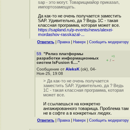
sap - это могут. Товарищмайор приказал,
импортозамещать.
Да как-то не очень получается заместить
SAP. Удивительно, да ? Ведь 1С - такая
классная программа, которая может все.
https://sapland.ru/p-events/news/alexei-
mordashov-rasskazal-...
Ответить
|
Правка
|
Наверх
|
Cообщить модератору
59.
"Релиз платформы
+1
разработки информационных
+
–
/
систем lsFusion 6...."
Сообщение от
AleksK
(ok), 04-
Ноя-25, 19:08
> Да как-то не очень получается
заместить SAP. Удивительно, да ? Ведь
1С - такая классная программа, которая
может все.
И ссылаешься на конкретно
ангажированного товарища. Проблема там
не в софте а в конкретных людях.
Ответить
|
Правка
|
Наверх
|
Cообщить модератору