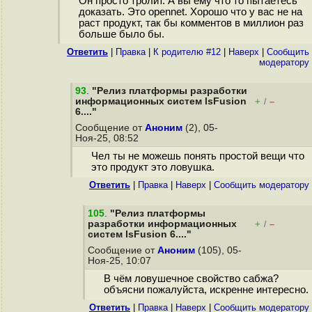
Он просто тролит. А вы ему что то пытаетесь
доказать. Это opennet. Хорошо что у вас не на
раст продукт, так бы комментов в миллион раз
больше было бы.
Ответить
|
Правка
|
К родителю #12
|
Наверх
|
Cообщить
модератору
93
.
"Релиз платформы разработки
информационных систем lsFusion
+
–
/
6...."
Сообщение от
Аноним
(2), 05-
Ноя-25, 08:52
Чел ты не можешь понять простой вещи что
это продукт это ловушка.
Ответить
|
Правка
|
Наверх
|
Cообщить модератору
105
.
"Релиз платформы
разработки информационных
+
–
/
систем lsFusion 6...."
Сообщение от
Аноним
(105), 05-
Ноя-25, 10:07
В чём ловушечное свойство сабжа?
объясни пожалуйста, искренне интересно.
Ответить
|
Правка
|
Наверх
|
Cообщить модератору