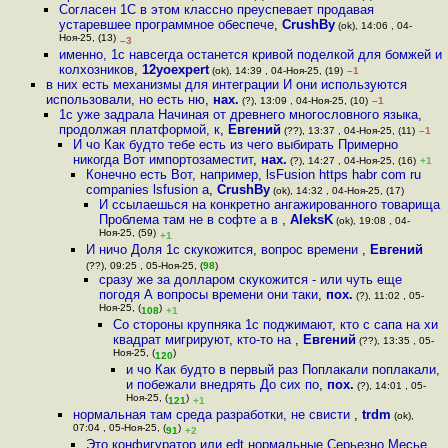
Согласен 1С в этом классно преуспевает продавая
устаревшее программное обеспече
,
CrushBy
(ok), 14:06 , 04-
Ноя-25, (13)
–3
именно, 1с навсегда останется кривой поделкой для бомжей и
колхозников
,
12yoexpert
(ok), 14:39 , 04-Ноя-25, (19)
–1
в них есть механизмы для интеграции И они используются
использовали, но есть ню
,
нах.
(?), 13:09 , 04-Ноя-25, (10)
–1
1с уже задрала Начиная от древнего многословного языка,
продолжая платформой, к
,
Евгений
(??), 13:37 , 04-Ноя-25, (11)
–1
И чо Как будто тебе есть из чего выбирать Примерно
никогда Вот импортозаместит
,
нах.
(?), 14:27 , 04-Ноя-25, (16)
+1
Конечно есть Вот, например, lsFusion https habr com ru
companies lsfusion a
,
CrushBy
(ok), 14:32 , 04-Ноя-25, (17)
И ссылаешься на конкретно ангажированного товарища
Проблема там не в софте а в
,
AleksK
(ok), 19:08 , 04-
Ноя-25, (59)
+1
И ничо Доля 1с скукожится, вопрос времени
,
Евгений
(??), 09:25 , 05-Ноя-25, (
98
)
сразу же за долларом скукожится - или чуть еще
погодя А вопросы времени они таки
,
пох.
(?), 11:02 , 05-
Ноя-25, (
)
108
+1
Со стороны крупняка 1с поджимают, кто с сапа на хи
квадрат мигрируют, кто-то на
,
Евгений
(??), 13:35 , 05-
Ноя-25, (
)
120
и чо Как будто в первый раз Поплакали поплакали,
и побежали внедрять До сих по
,
пох.
(?), 14:01 , 05-
Ноя-25, (
)
121
+1
нормальная там среда разработки, не свисти
,
trdm
(ok),
07:04 , 05-Ноя-25, (
)
91
+2
Это конфигуратор или edt нормальные Серьезно Месье