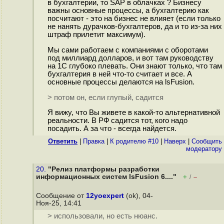
в бухгалтерии, то SAP в облачках ? Бизнесу
важны основные процессы, а бухгалтерию как
посчитают - это на бизнес не влияет (если только
не нанять дурачков-бухгалтеров, да и то из-за них
штраф прилетит максимум).
Мы сами работаем с компаниями с оборотами
под миллиард долларов, и вот там руководству
на 1С глубоко плевать. Они знают только, что там
бухгалтерия в ней что-то считает и все. А
основные процессы делаются на lsFusion.
> потом он, если глупый, садится
Я вижу, что Вы живете в какой-то альтернативной
реальности. В РФ садится тот, кого надо
посадить. А за что - всегда найдется.
Ответить
|
Правка
|
К родителю #10
|
Наверх
|
Cообщить
модератору
20.
"Релиз платформы разработки
информационных систем lsFusion 6...."
+
–
/
Сообщение от
12yoexpert
(ok), 04-
Ноя-25, 14:41
> использовали, но есть нюанс.