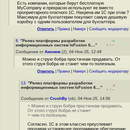
Есть компании, которые берут бесплатную
MyCompany и прекрасно используют ее вместо
проприетарного платного 1С. Нахрена им 1С при этом ?
Максимум для бухгалтерии покупают самую дешевую
коробку с одним пользователем для бухгалтера.
Ответить
|
Правка
|
Наверх
|
Cообщить модератору
8.
"Релиз платформы разработки
+4
+
–
информационных систем lsFusion 6...."
/
Сообщение от
Аноним
(2), 04-Ноя-25, 12:49
Можно и струю бобра простачкам продавать. От
этого струя бобра не станет чем-то полезным.
Ответить
|
Правка
|
Наверх
|
Cообщить модератору
13.
"Релиз платформы разработки
–3
информационных систем lsFusion 6...."
+
–
/
Сообщение от
CrushBy
(ok), 04-Ноя-25, 14:06
> Можно и струю бобра простачкам продавать.
От этого струя бобра не станет
> чем-то полезным.
Согласен. 1С в этом классно преуспевает
продавая устаревшее программное обеспечение