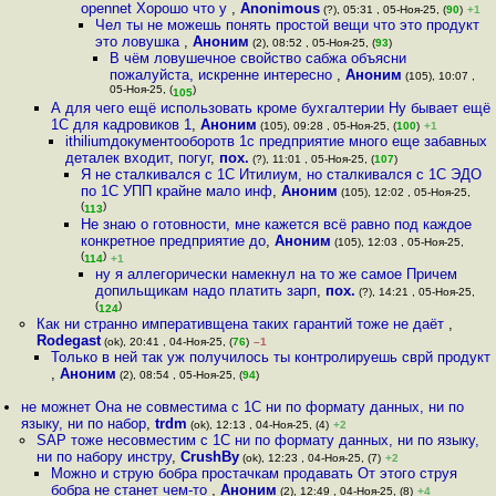
opennet Хорошо что у
,
Anonimous
(?), 05:31 , 05-Ноя-25, (
90
)
+1
Чел ты не можешь понять простой вещи что это продукт
это ловушка
,
Аноним
(2), 08:52 , 05-Ноя-25, (
93
)
В чём ловушечное свойство сабжа объясни
пожалуйста, искренне интересно
,
Аноним
(105), 10:07 ,
05-Ноя-25, (
)
105
А для чего ещё использовать кроме бухгалтерии Ну бывает ещё
1С для кадровиков 1
,
Аноним
(105), 09:28 , 05-Ноя-25, (
100
)
+1
ithiliumдокументооборотв 1с предприятие много еще забавных
деталек входит, погуг
,
пох.
(?), 11:01 , 05-Ноя-25, (
107
)
Я не сталкивался с 1С Итилиум, но сталкивался с 1С ЭДО
по 1С УПП крайне мало инф
,
Аноним
(105), 12:02 , 05-Ноя-25,
(
)
113
Не знаю о готовности, мне кажется всё равно под каждое
конкретное предприятие до
,
Аноним
(105), 12:03 , 05-Ноя-25,
(
)
114
+1
ну я аллегорически намекнул на то же самое Причем
допильщикам надо платить зарп
,
пох.
(?), 14:21 , 05-Ноя-25,
(
)
124
Как ни странно императивщена таких гарантий тоже не даёт
,
Rodegast
(ok), 20:41 , 04-Ноя-25, (
76
)
–1
Только в ней так уж получилось ты контролируешь сврй продукт
,
Аноним
(2), 08:54 , 05-Ноя-25, (
94
)
не можнет Она не совместима с 1С ни по формату данных, ни по
языку, ни по набор
,
trdm
(ok), 12:13 , 04-Ноя-25, (4)
+2
SAP тоже несовместим с 1С ни по формату данных, ни по языку,
ни по набору инстру
,
CrushBy
(ok), 12:23 , 04-Ноя-25, (7)
+2
Можно и струю бобра простачкам продавать От этого струя
бобра не станет чем-то
,
Аноним
(2), 12:49 , 04-Ноя-25, (8)
+4