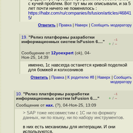
с кучей проблем. Вот тут мы их описывали, и за 5
лет почти ничего не поменялось :
https://habr.com/ru/companies/lsfusion/articles/46841
5
/
Ответить
|
Правка
|
Наверх
|
Cообщить модератору
19.
"Релиз платформы разработки
–1
информационных систем lsFusion 6...."
+
–
/
Сообщение от
12yoexpert
(ok), 04-
Ноя-25, 14:39
именно, 1с навсегда останется кривой поделкой
для бомжей и колхозников
Ответить
|
Правка
|
К родителю #8
|
Наверх
|
Cообщить
модератору
10.
"Релиз платформы разработки
–1
+
–
информационных систем lsFusion 6...."
/
Сообщение от
нах.
(?), 04-Ноя-25, 13:09
> SAP тоже несовместим с 1С ни по формату
данных, ни по языку, ни по набору инструментов.
в них есть механизмы для интеграции. И они
используются.