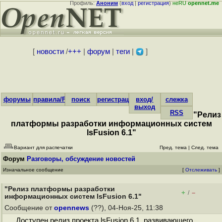
Профиль:
Аноним
(
вход
|
регистрация
)
неRU
opennet.me
[
новости
/
+++
|
форум
|
теги
|
]
форумы
правила/FAQ
поиск
регистрация
вход/
слежка
выход
RSS
"Релиз
платформы разработки информационных систем
lsFusion 6.1"
Вариант для распечатки
Пред. тема
|
След. тема
Форум
Разговоры, обсуждение новостей
Изначальное сообщение
[
Отслеживать
]
"Релиз платформы разработки
+
–
/
информационных систем lsFusion 6.1"
Сообщение от
opennews
(??), 04-Ноя-25, 11:38
Доступен релиз проекта lsFusion 6.1, развивающего