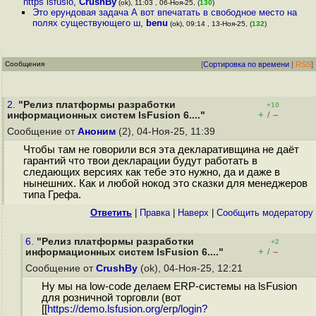
https lsfusio
,
CrushBy
(ok), 11:03 , 06-Ноя-25, (
130
)
Это ерундовая задача А вот впечатать в свободное место на
полях существующего ш
,
benu
(ok), 09:14 , 13-Ноя-25, (
132
)
Сообщения
[
Сортировка по времени
|
RSS
]
2.
"Релиз платформы разработки
+10
+
–
информационных систем lsFusion 6...."
/
Сообщение от
Аноним
(2), 04-Ноя-25, 11:39
Чтобы там не говорили вся эта декларативщина не даёт
гарантий что твои декларации будут работать в
следающих версиях как тебе это нужно, да и даже в
нынешних. Как и любой нокод это сказки для менеджеров
типа Грефа.
Ответить
|
Правка
|
Наверх
|
Cообщить модератору
6.
"Релиз платформы разработки
+2
+
–
информационных систем lsFusion 6...."
/
Сообщение от
CrushBy
(ok), 04-Ноя-25, 12:21
Ну мы на low-code делаем ERP-системы на lsFusion
для розничной торговли (вот
[[
https://demo.lsfusion.org/erp/login?