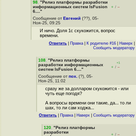
98
.
"Релиз платформы разработки
информационных систем lsFusion
+
–
/
6...."
Сообщение от
Евгений
(??), 05-
Ноя-25, 09:25
И ничо. Доля 1с скукожится, вопрос
времени.
Ответить
|
Правка
|
К родителю #16
|
Наверх
|
Cообщить модератору
108
.
"Релиз платформы
+1
разработки информационных
+
–
/
систем lsFusion 6...."
Сообщение от
пох.
(?), 05-
Ноя-25, 11:02
сразу же за долларом скукожится - или
чуть еще погодя?
А вопросы времени они такие, да... то ли
шах, то ли сам ходжа...
Ответить
|
Правка
|
Наверх
|
Cообщить модератору
120
.
"Релиз платформы
разработки
+
–
/