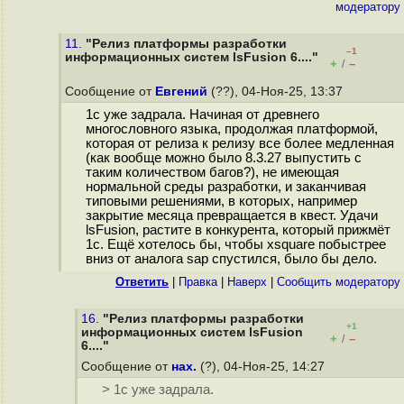
модератору
11.
"Релиз платформы разработки
–1
информационных систем lsFusion 6...."
+
–
/
Сообщение от
Евгений
(??), 04-Ноя-25, 13:37
1с уже задрала. Начиная от древнего
многословного языка, продолжая платформой,
которая от релиза к релизу все более медленная
(как вообще можно было 8.3.27 выпустить с
таким количеством багов?), не имеющая
нормальной среды разработки, и заканчивая
типовыми решениями, в которых, например
закрытие месяца превращается в квест. Удачи
lsFusion, растите в конкурента, который прижмёт
1с. Ещё хотелось бы, чтобы xsquare побыстрее
вниз от аналога sap спустился, было бы дело.
Ответить
|
Правка
|
Наверх
|
Cообщить модератору
16.
"Релиз платформы разработки
+1
информационных систем lsFusion
+
–
/
6...."
Сообщение от
нах.
(?), 04-Ноя-25, 14:27
> 1с уже задрала.