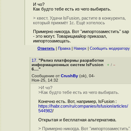
И чо?
Как будто тебе есть из чего выбирать.
> квест. Удачи lsFusion, растите в конкурента,
который прижмёт 1с. Ещё хотелось
Примерно никогда. Вот "импортозаместить" sap
- это могут. Товарищмайор приказал,
импортозамещать.
Ответить
|
Правка
|
Наверх
|
Cообщить модератору
17.
"Релиз платформы разработки
информационных систем lsFusion
+
–
/
6...."
Сообщение от
CrushBy
(ok), 04-
Ноя-25, 14:32
>И чо?
>Как будто тебе есть из чего выбирать.
Конечно есть. Вот, например, lsFusion :
https://habr.com/ru/companies/lsfusion/articles/
544982
/
Открытая и бесплатная альтернатива.
> Примерно никогда. Вот "импортозаместить"