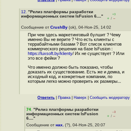
12.
"Релиз платформы разработки
+3
информационных систем lsFusion 6...."
+
–
/
Сообщение от
CrushBy
(ok), 04-Ноя-25, 14:02
При чем здесь маркетинговый булшит ? Чему
именно Вы не верите ? Что есть клиенты с
террабайтными базами ? Вот список клиентов
коммерческого решения на базе lsFusion :
https://luxsoft.by/klienty
/ Их не существует ? Или
это все фейки ?
Что именно должно быть показано, чтобы
доказать их существование. Есть же и демка, и
исходный код, и конкретные компании, по
которым легко можно проверить их размеры...
Ответить
|
Правка
|
Наверх
|
Cообщить модератору
74
.
"Релиз платформы разработки
–3
информационных систем lsFusion
+
–
/
6...."
Сообщение от
нах.
(?), 04-Ноя-25, 20:07