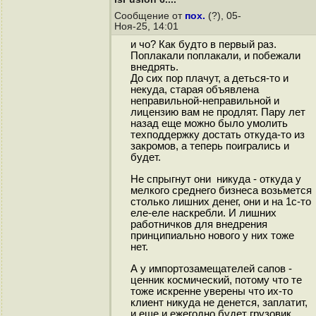
Сообщение от
пох.
(?), 05-
Ноя-25, 14:01
и чо? Как будто в первый раз.
Поплакали поплакали, и побежали
внедрять.
До сих пор плачут, а деться-то и
некуда, старая объявлена
неправильной-неправильной и
лицензию вам не продлят. Пару лет
назад еще можно было умолить
техподдержку достать откуда-то из
закромов, а теперь поигрались и
будет.
Не спрыгнут они никуда - откуда у
мелкого среднего бизнеса возьмется
столько лишних денег, они и на 1с-то
еле-еле наскребли. И лишних
работничков для внедрения
принципиально нового у них тоже
нет.
А у импортозамещателей сапов -
ценник космический, потому что те
тоже искренне уверены что их-то
клиент никуда не денется, заплатит,
и еще и ежегодно будет грузовик