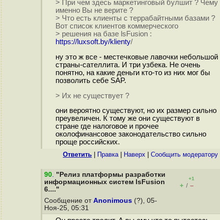
> При чем здесь маркетинговый булшит ? Чему
именно Вы не верите ?
> Что есть клиенты с террабайтными базами ?
Вот список клиентов коммерческого
> решения на базе lsFusion :
https://luxsoft.by/klienty
/
ну это ж все - местечковые лавочки небольшой
страны-сателлита. И три узбека. Не очень
понятно, на какие деньги кто-то из них мог бы
позволить себе SAP.
> Их не существует ?
они вероятно существуют, но их размер сильно
преувеличен. К тому же они существуют в
стране где налоговое и прочее
околофинансовое законодательство сильно
проще российских.
Ответить
|
Правка
|
Наверх
|
Cообщить модератору
90
.
"Релиз платформы разработки
+1
информационных систем lsFusion
+
–
/
6...."
Сообщение от
Anonimous
(?), 05-
Ноя-25, 05:31