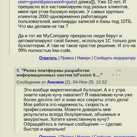
user=guest&password=guest
демка]]). Уже 10 лет. И
прекрасно все кастомизируем под разных клиентов,
имея при этом базовую версию. У самых крупных
клиентов 2000 одновременно работающих
пользователей, миллиарды записей и базы под 10ТБ.
Что мы делаем не так ?
Да и тот же MyCompany прекрасно люди берут и
автоматизируют свой бизнес, используя 1С только для
бухгалтерии. А там не такое простое решение. И это на
99% полностью low-code.
Ответить
|
Правка
|
Наверх
|
Cообщить модератору
9.
"Релиз платформы разработки
+10
+
–
информационных систем lsFusion 6...."
/
Сообщение от
Аноним
(2), 04-Ноя-25, 12:52
Это вообще маркетинговый буллшит. А я с утра
знаете какую кучу навалил? Я наваливаю кучи уже
более десяти лет и знаю все секреты этого дела!
Моя работа это надежность, скорость и
профессионализм. Можете доверять мне
результаты всегда безупречные, объемные и
аккуратные. Хотите качественную кучу?
Обращайтесь в личные сообщения — сделаю
быстро и идеально!
Ответить
|
Правка
|
Наверх
|
Cообщить модератору