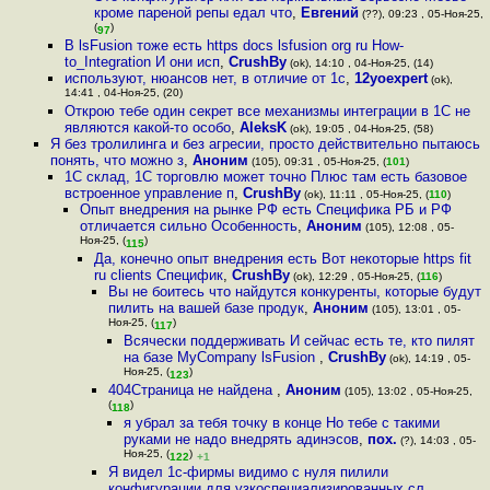
кроме пареной репы едал что
,
Евгений
(??), 09:23 , 05-Ноя-25,
(
)
97
В lsFusion тоже есть https docs lsfusion org ru How-
to_Integration И они исп
,
CrushBy
(ok), 14:10 , 04-Ноя-25, (14)
используют, нюансов нет, в отличие от 1с
,
12yoexpert
(ok),
14:41 , 04-Ноя-25, (20)
Открою тебе один секрет все механизмы интеграции в 1С не
являются какой-то особо
,
AleksK
(ok), 19:05 , 04-Ноя-25, (58)
Я без тролилинга и без агресии, просто действительно пытаюсь
понять, что можно з
,
Аноним
(105), 09:31 , 05-Ноя-25, (
101
)
1С склад, 1С торговлю может точно Плюс там есть базовое
встроенное управление п
,
CrushBy
(ok), 11:11 , 05-Ноя-25, (
110
)
Опыт внедрения на рынке РФ есть Специфика РБ и РФ
отличается сильно Особенность
,
Аноним
(105), 12:08 , 05-
Ноя-25, (
)
115
Да, конечно опыт внедрения есть Вот некоторые https fit
ru clients Специфик
,
CrushBy
(ok), 12:29 , 05-Ноя-25, (
116
)
Вы не боитесь что найдутся конкуренты, которые будут
пилить на вашей базе продук
,
Аноним
(105), 13:01 , 05-
Ноя-25, (
)
117
Всячески поддерживать И сейчас есть те, кто пилят
на базе MyCompany lsFusion
,
CrushBy
(ok), 14:19 , 05-
Ноя-25, (
)
123
404Страница не найдена
,
Аноним
(105), 13:02 , 05-Ноя-25,
(
)
118
я убрал за тебя точку в конце Но тебе с такими
руками не надо внедрять адинэсов
,
пох.
(?), 14:03 , 05-
Ноя-25, (
)
122
+1
Я видел 1с-фирмы видимо с нуля пилили
конфигурации для узкоспециализированных сл
,