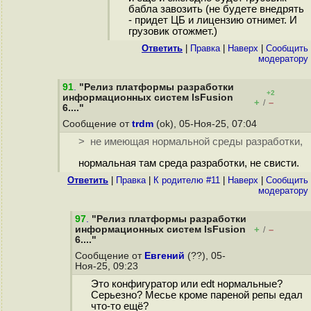
бабла завозить (не будете внедрять
- придет ЦБ и лицензию отнимет. И
грузовик отожмет.)
Ответить
|
Правка
|
Наверх
|
Cообщить
модератору
91
.
"Релиз платформы разработки
+2
информационных систем lsFusion
+
–
/
6...."
Сообщение от
trdm
(ok), 05-Ноя-25, 07:04
> не имеющая нормальной среды разработки,
нормальная там среда разработки, не свисти.
Ответить
|
Правка
|
К родителю #11
|
Наверх
|
Cообщить
модератору
97
.
"Релиз платформы разработки
информационных систем lsFusion
+
–
/
6...."
Сообщение от
Евгений
(??), 05-
Ноя-25, 09:23
Это конфигуратор или edt нормальные?
Серьезно? Месье кроме пареной репы едал
что-то ещё?