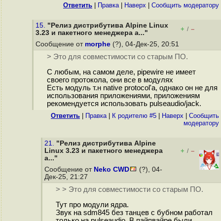
Ответить
|
Правка
|
Наверх
|
Cообщить модератору
15.
"Релиз дистрибутива Alpine Linux
+
–
/
3.23 и пакетного менеджера a..."
Сообщение от
morphe
(?), 04-Дек-25, 20:51
> Это для совместимости со старым ПО.
С любым, на самом деле, pipewire не имеет
своего протокола, они все в модулях
Есть модуль т.н native protocol'а, однако он не для
использования приложениями, приложениям
рекомендуется использовать pulseaudio/jack.
Ответить
|
Правка
|
К родителю #5
|
Наверх
|
Cообщить
модератору
21.
"Релиз дистрибутива Alpine
Linux 3.23 и пакетного менеджера
+
–
/
a..."
Сообщение от
Neko CWD
(?), 04-
Дек-25, 21:27
> > Это для совместимости со старым ПО.
Тут про модули ядра.
Звук на sdm845 без танцев с бубном работал
только на pulseaudio. В пайпвайре были