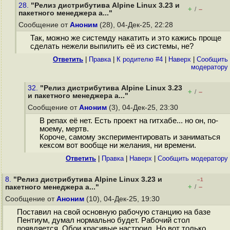
28.
"Релиз дистрибутива Alpine Linux 3.23 и
+
–
/
пакетного менеджера a..."
Сообщение от
Аноним
(28), 04-Дек-25, 22:28
Так, можно же системду накатить и это кажись проще
сделать нежели выпилить её из системы, не?
Ответить
|
Правка
|
К родителю #4
|
Наверх
|
Cообщить
модератору
32.
"Релиз дистрибутива Alpine Linux 3.23
+
–
/
и пакетного менеджера a..."
Сообщение от
Аноним
(3), 04-Дек-25, 23:30
В репах её нет. Есть проект на гитхабе... но он, по-
моему, мертв.
Короче, самому экспериментировать и заниматься
кексом вот вообще ни желания, ни времени.
Ответить
|
Правка
|
Наверх
|
Cообщить модератору
8.
"Релиз дистрибутива Alpine Linux 3.23 и
–1
+
–
пакетного менеджера a..."
/
Сообщение от
Аноним
(10), 04-Дек-25, 19:30
Поставил на свой основную рабочую станцию на базе
Пентиум, думал нормально будет. Рабочий стол
появляется. Обои красивые настроил. Но вот только