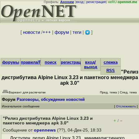
Профиль:
Аноним
(
вход
|
регистрация
)
неRU
opennet.me
[
новости
/
+++
|
форум
|
теги
|
]
форумы
правила/FAQ
поиск
регистрация
вход/
слежка
выход
RSS
"Релиз
дистрибутива Alpine Linux 3.23 и пакетного менеджера
apk 3.0"
Вариант для распечатки
Пред. тема
|
След. тема
Форум
Разговоры, обсуждение новостей
Изначальное сообщение
[
Отслеживать
]
"Релиз дистрибутива Alpine Linux 3.23 и
+
–
/
пакетного менеджера apk 3.0"
Сообщение от
opennews
(??), 04-Дек-25, 18:33
Доступен релиз Alpine Linux 3.23, минималистичного