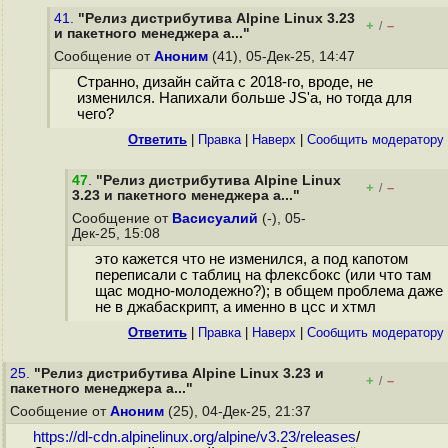
41.
"Релиз дистрибутива Alpine Linux 3.23
+
–
/
и пакетного менеджера a..."
Сообщение от
Аноним
(41), 05-Дек-25, 14:47
Странно, дизайн сайта с 2018-го, вроде, не
изменился. Напихали больше JS'а, но тогда для
чего?
Ответить
|
Правка
|
Наверх
|
Cообщить модератору
47
.
"Релиз дистрибутива Alpine Linux
+
–
/
3.23 и пакетного менеджера a..."
Сообщение от
Васисуалий
(-), 05-
Дек-25, 15:08
это кажется что не изменился, а под капотом
переписали с таблиц на флексбокс (или что там
щас модно-молодежно?); в общем проблема даже
не в джабаскрипт, а именно в цсс и хтмл
Ответить
|
Правка
|
Наверх
|
Cообщить модератору
25.
"Релиз дистрибутива Alpine Linux 3.23 и
+
–
/
пакетного менеджера a..."
Сообщение от
Аноним
(25), 04-Дек-25, 21:37
https://dl-cdn.alpinelinux.org/alpine/v3.23/releases
/