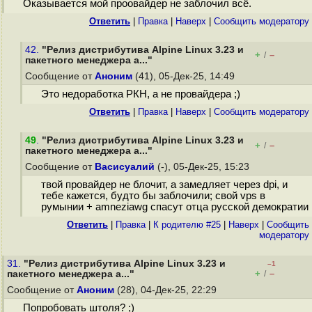
Оказывается мой проовайдер не заблочил всё.
Ответить
|
Правка
|
Наверх
|
Cообщить модератору
42.
"Релиз дистрибутива Alpine Linux 3.23 и
+
–
/
пакетного менеджера a..."
Сообщение от
Аноним
(41), 05-Дек-25, 14:49
Это недоработка РКН, а не провайдера ;)
Ответить
|
Правка
|
Наверх
|
Cообщить модератору
49
.
"Релиз дистрибутива Alpine Linux 3.23 и
+
–
/
пакетного менеджера a..."
Сообщение от
Васисуалий
(-), 05-Дек-25, 15:23
твой провайдер не блочит, а замедляет через dpi, и
тебе кажется, будто бы заблочили; свой vps в
румынии + amneziawg спасут отца русской демократии
Ответить
|
Правка
|
К родителю #25
|
Наверх
|
Cообщить
модератору
31.
"Релиз дистрибутива Alpine Linux 3.23 и
–1
+
–
пакетного менеджера a..."
/
Сообщение от
Аноним
(28), 04-Дек-25, 22:29
Попробовать штоля? ;)