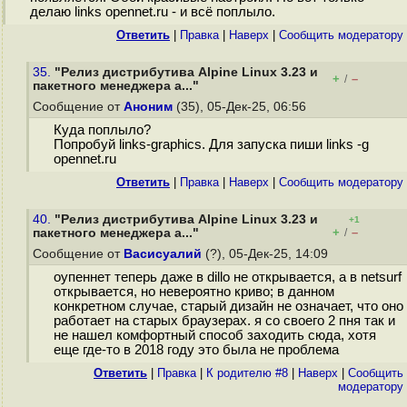
делаю links opennet.ru - и всё поплыло.
Ответить
|
Правка
|
Наверх
|
Cообщить модератору
35.
"Релиз дистрибутива Alpine Linux 3.23 и
+
–
/
пакетного менеджера a..."
Сообщение от
Аноним
(35), 05-Дек-25, 06:56
Куда поплыло?
Попробуй links-graphics. Для запуска пиши links -g
opennet.ru
Ответить
|
Правка
|
Наверх
|
Cообщить модератору
40.
"Релиз дистрибутива Alpine Linux 3.23 и
+1
+
–
пакетного менеджера a..."
/
Сообщение от
Васисуалий
(?), 05-Дек-25, 14:09
оупеннет теперь даже в dillo не открывается, а в netsurf
открывается, но невероятно криво; в данном
конкретном случае, старый дизайн не означает, что оно
работает на старых браузерах. я со своего 2 пня так и
не нашел комфортный способ заходить сюда, хотя
еще где-то в 2018 году это была не проблема
Ответить
|
Правка
|
К родителю #8
|
Наверх
|
Cообщить
модератору