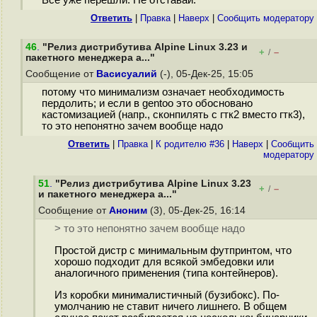
Все уже перешли. Не отставай.
Ответить
|
Правка
|
Наверх
|
Cообщить модератору
46
.
"Релиз дистрибутива Alpine Linux 3.23 и
+
–
/
пакетного менеджера a..."
Сообщение от
Васисуалий
(-), 05-Дек-25, 15:05
потому что минимализм означает необходимость
пердолить; и если в gentoo это обосновано
кастомизацией (напр., сконпилять с гтк2 вместо гтк3),
то это непонятно зачем вообще надо
Ответить
|
Правка
|
К родителю #36
|
Наверх
|
Cообщить
модератору
51
.
"Релиз дистрибутива Alpine Linux 3.23
+
–
/
и пакетного менеджера a..."
Сообщение от
Аноним
(3), 05-Дек-25, 16:14
> то это непонятно зачем вообще надо
Простой дистр с минимальным футпринтом, что
хорошо подходит для всякой эмбедовки или
аналогичного применения (типа контейнеров).
Из коробки минималистичный (бузибокс). По-
умолчанию не ставит ничего лишнего. В общем