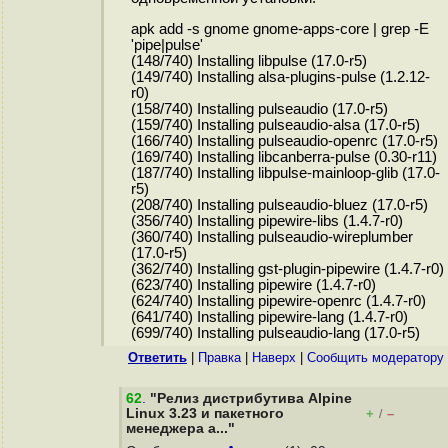
apk add -s gnome gnome-apps-core | grep -E
'pipe|pulse'
(148/740) Installing libpulse (17.0-r5)
(149/740) Installing alsa-plugins-pulse (1.2.12-
r0)
(158/740) Installing pulseaudio (17.0-r5)
(159/740) Installing pulseaudio-alsa (17.0-r5)
(166/740) Installing pulseaudio-openrc (17.0-r5)
(169/740) Installing libcanberra-pulse (0.30-r11)
(187/740) Installing libpulse-mainloop-glib (17.0-
r5)
(208/740) Installing pulseaudio-bluez (17.0-r5)
(356/740) Installing pipewire-libs (1.4.7-r0)
(360/740) Installing pulseaudio-wireplumber
(17.0-r5)
(362/740) Installing gst-plugin-pipewire (1.4.7-r0)
(623/740) Installing pipewire (1.4.7-r0)
(624/740) Installing pipewire-openrc (1.4.7-r0)
(641/740) Installing pipewire-lang (1.4.7-r0)
(699/740) Installing pulseaudio-lang (17.0-r5)
Ответить
|
Правка
|
Наверх
|
Cообщить модератору
62
.
"Релиз дистрибутива Alpine
Linux 3.23 и пакетного
+
–
/
менеджера a..."