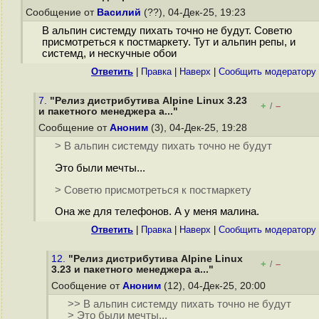
Сообщение от
Василий
(??), 04-Дек-25, 19:23
В альпин системду пихать точно не будут. Советю
присмотреться к постмаркету. Тут и альпин репы, и
системд, и нескучные обои
Ответить
|
Правка
|
Наверх
|
Cообщить модератору
7.
"Релиз дистрибутива Alpine Linux 3.23
+
–
/
и пакетного менеджера a..."
Сообщение от
Аноним
(3), 04-Дек-25, 19:28
> В альпин системду пихать точно не будут
Это были мечты...
> Советю присмотреться к постмаркету
Она же для телефонов. А у меня малина.
Ответить
|
Правка
|
Наверх
|
Cообщить модератору
12.
"Релиз дистрибутива Alpine Linux
+
–
/
3.23 и пакетного менеджера a..."
Сообщение от
Аноним
(12), 04-Дек-25, 20:00
>> В альпин системду пихать точно не будут
> Это были мечты...