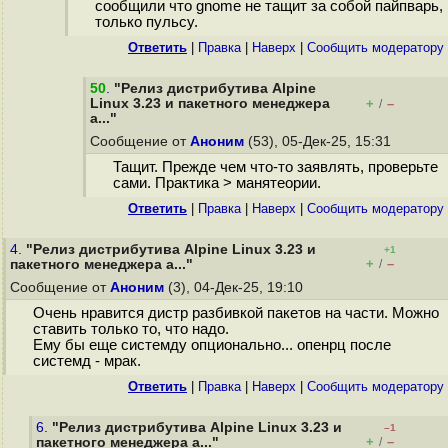
сообщили что gnome не тащит за собой пайпварь,
только пульсу.
Ответить
|
Правка
|
Наверх
|
Cообщить модератору
50
.
"Релиз дистрибутива Alpine
Linux 3.23 и пакетного менеджера
+
–
/
a..."
Сообщение от
Аноним
(53), 05-Дек-25, 15:31
Тащит. Прежде чем что-то заявлять, проверьте
сами. Практика > манятеории.
Ответить
|
Правка
|
Наверх
|
Cообщить модератору
4.
"Релиз дистрибутива Alpine Linux 3.23 и
+1
+
–
пакетного менеджера a..."
/
Сообщение от
Аноним
(3), 04-Дек-25, 19:10
Очень нравится дистр разбивкой пакетов на части. Можно
ставить только то, что надо.
Ему бы еще системду опционально... опенрц после
системд - мрак.
Ответить
|
Правка
|
Наверх
|
Cообщить модератору
6.
"Релиз дистрибутива Alpine Linux 3.23 и
–1
+
–
пакетного менеджера a..."
/