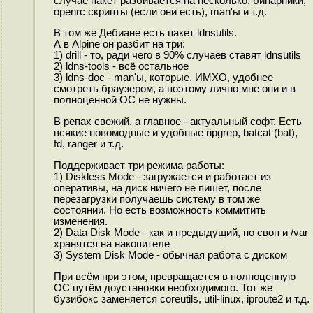
случае пакет разбивается на несколько: бинарники,
openrc скрипты (если они есть), man'ы и т.д.
В том же Дебиане есть пакет ldnsutils.
А в Alpine он разбит на три:
1) drill - то, ради чего в 90% случаев ставят ldnsutils
2) ldns-tools - всё остальное
3) ldns-doc - man'ы, которые, ИМХО, удобнее
смотреть браузером, а поэтому лично мне они и в
полноценной ОС не нужны.
В репах свежий, а главное - актуальный софт. Есть
всякие новомодные и удобные ripgrep, batcat (bat),
fd, ranger и т.д.
Поддерживает три режима работы:
1) Diskless Mode - загружается и работает из
оперативы, на диск ничего не пишет, после
перезагрузки получаешь систему в том же
состоянии. Но есть возможность коммитить
изменения.
2) Data Disk Mode - как и предыдущий, но своп и /var
хранятся на накопителе
3) System Disk Mode - обычная работа с диском
При всём при этом, превращается в полноценную
ОС путём доустановки необходимого. Тот же
бузибокс заменяется coreutils, util-linux, iproute2 и т.д.