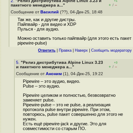
2.
"Релиз дистрибутива Alpine Linux 3.23 и
+1
+
–
пакетного менеджера a..."
/
Сообщение от
Василий
(??), 04-Дек-25, 18:48
Так же, как и другие дистры.
Пайпвайр - для видео и XDP
Пулься - для аудио.
Можно оставить только пайпвайр (для этого есть пакет
pipewire-pulse)
Ответить
|
Правка
|
Наверх
|
Cообщить модератору
5.
"Релиз дистрибутива Alpine Linux 3.23
+3
+
–
и пакетного менеджера a..."
/
Сообщение от
Аноним
(1), 04-Дек-25, 19:22
Pipewire – это аудио, видео.
Pulse – это аудио.
Pipewire целиком и полностью, безвозвратно
заменяет pulse.
Pipewire-pulse – это не pulse, а реализация
протокола pulse внутри pipewire. При этом,
повторюсь, pulse пакет совершенно для этого не
нужен.
Есть ещё pipewire-jack и другие. Это для
совместимости со старым ПО.