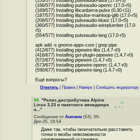
(159/577) Installing pulseaudio-alsa (17.0-r5)
(166/577) Installing pulseaudio-openrc (17.0-r5)
(169/577) Installing libcanberra-pulse (0.30-r11)
(187/577) Installing libpulse-mainloop-glib (17.0-r5)
(208/577) Installing pulseaudio-bluez (17.0-r5)
(360/577) Installing pulseaudio-wireplumber (17.0-
r5)
(554/577) Installing pulseaudio-lang (17.0-r5)
apk add -s gnome-apps-core | grep pipe
(412/677) Installing pipewire-libs (1.4.7-r0)
(416/677) Installing gst-plugin-pipewire (1.4.7-r0)
(572/677) Installing pipewire (1.4.7-r0)
(573/677) Installing pipewire-openrc (1.4.7-r0)
(590/677) Installing pipewire-lang (1.4.7-r0)
Ещё вопросы?
Ответить
|
Правка
|
Наверх
|
Cообщить модератору
54
.
"Релиз дистрибутива Alpine
+1
Linux 3.23 и пакетного менеджера
+
–
/
a..."
Сообщение от
Аноним
(53), 05-
Дек-25, 19:54
Даже так, чтобы окончательно расставить
точки о якобы невозможности
одновременной установки: