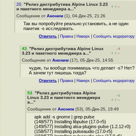
20.
"Релиз дистрибутива Alpine Linux 3.23
+
–
/
и пакетного менеджера a..."
Сообщение от
Аноним
(1), 04-Дек-25, 21:26
Так вы попробуйте реально установить, а не один
пакетик -s исследовать.
Ответить
|
Правка
|
Наверх
|
Cообщить модератору
43
.
"Релиз дистрибутива Alpine Linux
–5
+
–
3.23 и пакетного менеджера a..."
/
Сообщение от
Аноним
(17), 05-Дек-25, 14:55
чудик, ты вообще понимаешь что делает -s? Нет?
А зачем тут пишешь тогда?
Ответить
|
Правка
|
Наверх
|
Cообщить модератору
53
.
"Релиз дистрибутива Alpine
+2
Linux 3.23 и пакетного менеджера
+
–
/
a..."
Сообщение от
Аноним
(53), 05-Дек-25, 19:49
apk add -s gnome | grep pulse
(148/577) Installing libpulse (17.0-r5)
(149/577) Installing alsa-plugins-pulse (1.2.12-r0)
(158/577) Installing pulseaudio (17.0-r5)