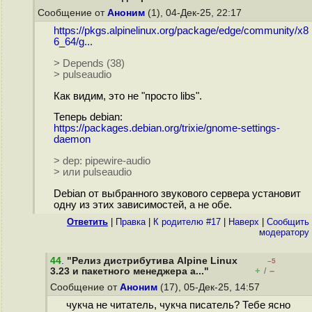
Сообщение от
Аноним
(1), 04-Дек-25, 22:17
https://pkgs.alpinelinux.org/package/edge/community/x8
6_64/g...
> Depends (38)
> pulseaudio
Как видим, это не "просто libs".
Теперь debian:
https://packages.debian.org/trixie/gnome-settings-
daemon
> dep: pipewire-audio
> или pulseaudio
Debian от выбранного звукового сервера установит
одну из этих зависимостей, а не обе.
Ответить
|
Правка
|
К родителю #17
|
Наверх
|
Cообщить
модератору
44
.
"Релиз дистрибутива Alpine Linux
–5
+
–
3.23 и пакетного менеджера a..."
/
Сообщение от
Аноним
(17), 05-Дек-25, 14:57
чукча не читатель, чукча писатель? Тебе ясно