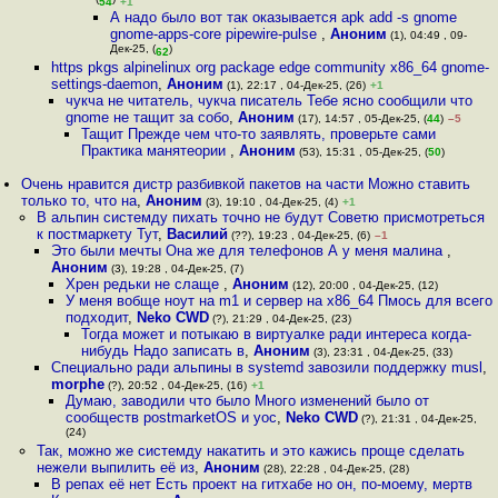
(
)
54
+1
А надо было вот так оказывается apk add -s gnome
gnome-apps-core pipewire-pulse
,
Аноним
(1), 04:49 , 09-
Дек-25, (
)
62
https pkgs alpinelinux org package edge community x86_64 gnome-
settings-daemon
,
Аноним
(1), 22:17 , 04-Дек-25, (26)
+1
чукча не читатель, чукча писатель Тебе ясно сообщили что
gnome не тащит за собо
,
Аноним
(17), 14:57 , 05-Дек-25, (
44
)
–5
Тащит Прежде чем что-то заявлять, проверьте сами
Практика манятеории
,
Аноним
(53), 15:31 , 05-Дек-25, (
50
)
Очень нравится дистр разбивкой пакетов на части Можно ставить
только то, что на
,
Аноним
(3), 19:10 , 04-Дек-25, (4)
+1
В альпин системду пихать точно не будут Советю присмотреться
к постмаркету Тут
,
Василий
(??), 19:23 , 04-Дек-25, (6)
–1
Это были мечты Она же для телефонов А у меня малина
,
Аноним
(3), 19:28 , 04-Дек-25, (7)
Хрен редьки не слаще
,
Аноним
(12), 20:00 , 04-Дек-25, (12)
У меня вобще ноут на m1 и сервер на x86_64 Пмось для всего
подходит
,
Neko CWD
(?), 21:29 , 04-Дек-25, (23)
Тогда может и потыкаю в виртуалке ради интереса когда-
нибудь Надо записать в
,
Аноним
(3), 23:31 , 04-Дек-25, (33)
Специально ради альпины в systemd завозили поддержку musl
,
morphe
(?), 20:52 , 04-Дек-25, (16)
+1
Думаю, заводили что было Много изменений было от
сообществ postmarketOS и yoc
,
Neko CWD
(?), 21:31 , 04-Дек-25,
(24)
Так, можно же системду накатить и это кажись проще сделать
нежели выпилить её из
,
Аноним
(28), 22:28 , 04-Дек-25, (28)
В репах её нет Есть проект на гитхабе но он, по-моему, мертв