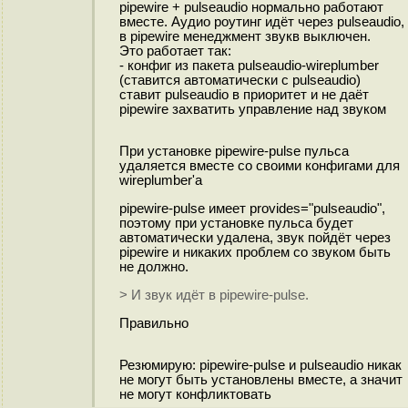
pipewire + pulseaudio нормально работают
вместе. Аудио роутинг идёт через pulseaudio,
в pipewire менеджмент звукв выключен.
Это работает так:
- конфиг из пакета pulseaudio-wireplumber
(ставится автоматически с pulseaudio)
ставит pulseaudio в приоритет и не даёт
pipewire захватить управление над звуком
При установке pipewire-pulse пульса
удаляется вместе со своими конфигами для
wireplumber'а
pipewire-pulse имеет provides="pulseaudio",
поэтому при установке пульса будет
автоматически удалена, звук пойдёт через
pipewire и никаких проблем со звуком быть
не должно.
> И звук идёт в pipewire-pulse.
Правильно
Резюмирую: pipewire-pulse и pulseaudio никак
не могут быть установлены вместе, а значит
не могут конфликтовать