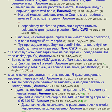
целиком и пол
,
Аноним
(1), 19:22 , 04-Дек-25, (5)
+3
Ничего не мешает им работать вместе Некоторые модули
например, qcom wcd всё-е
,
Василий
(??), 19:31 , 04-Дек-25, (9)
Им всё мешает работать вместе Они не могут работать
вместе И звук идёт в pipewi
,
Аноним
(1), 20:39 , 04-Дек-25, (13)
–
1
dependency-resolver по умолчанию будет ставить
pulseaudio для пульсы pipewire
,
Neko CWD
(?), 21:21 , 04-
Дек-25, (19)
+1
С любым, на самом деле, pipewire не имеет своего протокола,
они все в модуляхЕст
,
morphe
(?), 20:51 , 04-Дек-25, (15)
Тут про модули ядра Звук на sdm845 без танцев с бубном
работал только на pulseau
,
Neko CWD
(?), 21:27 , 04-Дек-25, (21)
Я в этих пульсах-пайпварях уже не разбираюсь, понаделали Вот
тебе из Федоры Су
,
Аноним
(3), 19:08 , 04-Дек-25, (3)
Вот есть же просто ALSA для всего Там такие красивые
столбики зелёные На моей
,
Аноним
(10), 19:36 , 04-Дек-25, (10)
+1
pulseaudio у тебя либы, а сервера я не вижу
,
penetrator
(?), 22:28 ,
04-Дек-25, (29)
–1
можно поинтересоваться, что ты несешь Я даже специально
проверил через apk add
,
Аноним
(17), 21:01 , 04-Дек-25, (17)
–1
Так вы попробуйте реально установить, а не один пакетик -s
исследовать
,
Аноним
(1), 21:26 , 04-Дек-25, (20)
чудик, ты вообще понимаешь что делает -s Нет А зачем тут
пишешь тогда
,
Аноним
(17), 14:55 , 05-Дек-25, (
43
)
–5
apk add -s gnome 124 grep pulse 148 577 Installing libpulse 17
0-r5 149 57
,
Аноним
(53), 19:49 , 05-Дек-25, (
53
)
+2
Даже так, чтобы окончательно расставить точки о якобы
невозможности одновременно
,
Аноним
(53), 19:54 , 05-Дек-25,