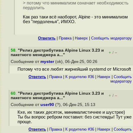
> потому что минимализм означает необходимость
пердолить
Как раз таки всё наоборот, Alpine - это минимализм
без "пердоленья", ИМХО.
Ответить
|
Правка
|
Наверх
|
Cообщить модератору
58
.
"Релиз дистрибутива Alpine Linux 3.23 и
+
–
/
пакетного менеджера a..."
Сообщение от
myster
(ok), 06-Дек-25, 00:26
Потому что все любят жирнейший systemd от Microsoft
Ответить
|
Правка
|
К родителю #36
|
Наверх
|
Cообщить
модератору
60
.
"Релиз дистрибутива Alpine Linux 3.23 и
+
–
/
пакетного менеджера a..."
Сообщение от
user90
(?), 06-Дек-25, 15:13
Кхе, их таких десяток, минималистичнее и шустрее)
Ты бы вопрос ребром поставил: без системды! Тут уже
проще.
Ответить
|
Правка
|
К родителю #36
|
Наверх
|
Cообщить