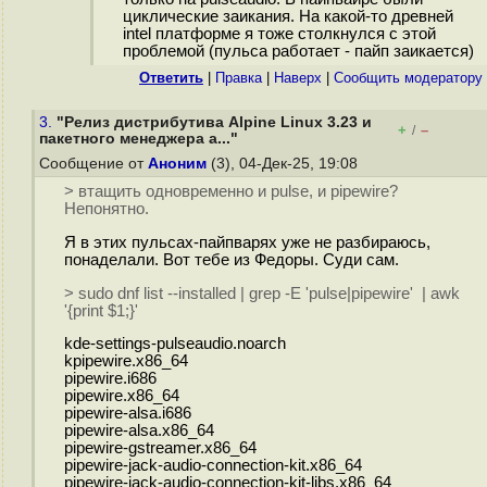
циклические заикания. На какой-то древней
intel платформе я тоже столкнулся с этой
проблемой (пульса работает - пайп заикается)
Ответить
|
Правка
|
Наверх
|
Cообщить модератору
3.
"Релиз дистрибутива Alpine Linux 3.23 и
+
–
/
пакетного менеджера a..."
Сообщение от
Аноним
(3), 04-Дек-25, 19:08
> втащить одновременно и pulse, и pipewire?
Непонятно.
Я в этих пульсах-пайпварях уже не разбираюсь,
понаделали. Вот тебе из Федоры. Суди сам.
> sudo dnf list --installed | grep -E 'pulse|pipewire' | awk
'{print $1;}'
kde-settings-pulseaudio.noarch
kpipewire.x86_64
pipewire.i686
pipewire.x86_64
pipewire-alsa.i686
pipewire-alsa.x86_64
pipewire-gstreamer.x86_64
pipewire-jack-audio-connection-kit.x86_64
pipewire-jack-audio-connection-kit-libs.x86_64