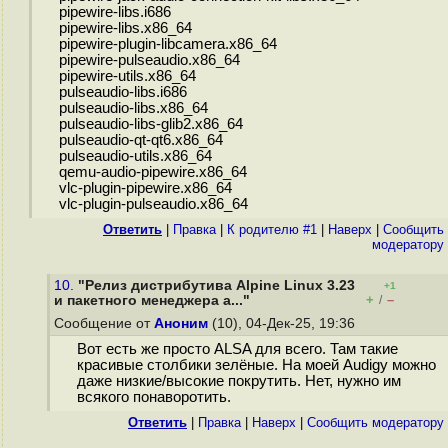
pipewire-libs.i686
pipewire-libs.x86_64
pipewire-plugin-libcamera.x86_64
pipewire-pulseaudio.x86_64
pipewire-utils.x86_64
pulseaudio-libs.i686
pulseaudio-libs.x86_64
pulseaudio-libs-glib2.x86_64
pulseaudio-qt-qt6.x86_64
pulseaudio-utils.x86_64
qemu-audio-pipewire.x86_64
vlc-plugin-pipewire.x86_64
vlc-plugin-pulseaudio.x86_64
Ответить
|
Правка
|
К родителю #1
|
Наверх
|
Cообщить
модератору
10.
"Релиз дистрибутива Alpine Linux 3.23
+1
+
–
и пакетного менеджера a..."
/
Сообщение от
Аноним
(10), 04-Дек-25, 19:36
Вот есть же просто ALSA для всего. Там такие
красивые столбики зелёные. На моей Аudigy можно
даже низкие/высокие покрутить. Нет, нужно им
всякого понаворотить.
Ответить
|
Правка
|
Наверх
|
Cообщить модератору