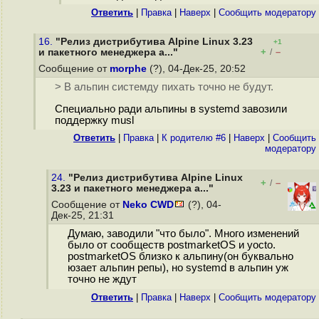
Ответить
|
Правка
|
Наверх
|
Cообщить модератору
16.
"Релиз дистрибутива Alpine Linux 3.23
+1
+
–
и пакетного менеджера a..."
/
Сообщение от
morphe
(?), 04-Дек-25, 20:52
> В альпин системду пихать точно не будут.
Специально ради альпины в systemd завозили
поддержку musl
Ответить
|
Правка
|
К родителю #6
|
Наверх
|
Cообщить
модератору
24.
"Релиз дистрибутива Alpine Linux
+
–
/
3.23 и пакетного менеджера a..."
Сообщение от
Neko CWD
(?), 04-
Дек-25, 21:31
Думаю, заводили "что было". Много изменений
было от сообществ postmarketOS и yocto.
postmarketOS близко к альпину(он буквально
юзает альпин репы), но systemd в альпин уж
точно не ждут
Ответить
|
Правка
|
Наверх
|
Cообщить модератору