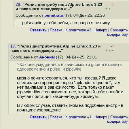
29.
"Релиз дистрибутива Alpine Linux 3.23
–1
+
–
и пакетного менеджера a..."
/
Сообщение от
penetrator
(?), 04-Дек-25, 22:28
pulseaudio у тебя либы, а сервера я не вижу
Ответить
|
Правка
|
К родителю #3
|
Наверх
|
Cообщить
модератору
17.
"Релиз дистрибутива Alpine Linux 3.23 и
–1
+
–
пакетного менеджера a..."
/
Сообщение от
Аноним
(17), 04-Дек-25, 21:01
>Как они умудрились в зависимости gnome втащить
одновременно и pulse, и pipewire
можно поинтересоваться, что ты несешь? Я даже
специально проверил через "apk add -s gnome", там
нет пайпвари в зависимостях. Есть только пакет
pipewire-libs с сошками от нее, который тебе в любом
случае притащит какой-нибудь хромиум.
В любом случае, ставить гном на подобный дистр - в
принципе извращение
Ответить
|
Правка
|
К родителю #1
|
Наверх
|
Cообщить
модератору