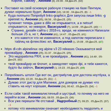
Короче, самому
,
Аноним
(3), 23:30 , 04-Дек-25, (32)
Поставил на свой основную рабочую станцию на базе Пентиум,
думал нормально будет
,
Аноним
(10), 19:30 , 04-Дек-25, (8)
–1
Куда поплыло Попробуй links-graphics Для запуска пиши links -g
opennet ru
,
Аноним
(35), 06:56 , 05-Дек-25, (35)
оупеннет теперь даже в dillo не открывается, а в netsurf
открывается, но невероя
,
Васисуалий
(?), 14:09 , 05-Дек-25, (40)
+1
Странно, дизайн сайта с 2018-го, вроде, не изменился Напихали
больше JS а, но т
,
Аноним
(41), 14:47 , 05-Дек-25, (41)
это кажется что не изменился, а под капотом переписали с
таблиц на флексбокс ил
,
Васисуалий
(-), 15:08 , 05-Дек-25, (
47
)
https dl-cdn alpinelinux org alpine v3 23 releases Оказывается мой
проовайдер
,
Аноним
(25), 21:37 , 04-Дек-25, (25)
Это недоработка РКН, а не провайдера
,
Аноним
(41), 14:49 , 05-
Дек-25, (42)
твой провайдер не блочит, а замедляет через dpi, и тебе кажется,
будто бы заблоч
,
Васисуалий
(-), 15:23 , 05-Дек-25, (
49
)
Попробовать штоля Где вот он, дистрибутив для дестопа ноутбука, а
,
Аноним
(28), 22:29 , 04-Дек-25, (31)
–1
Думаю этот дистр для Малинки, для докеров не думаю что
ставить на ноут хорошая
,
Аноним
(34), 00:42 , 05-Дек-25, (34)
–1
Если сабж такой минималистичный и шустрый, то почему на него не
перейти всем
,
Аноним
(36), 08:55 , 05-Дек-25, (36)
Все уже перешли Не отставай
,
Надгробный
(?), 09:25 , 05-Дек-25, (37)
–1
потому что минимализм означает необходимость пердолить и