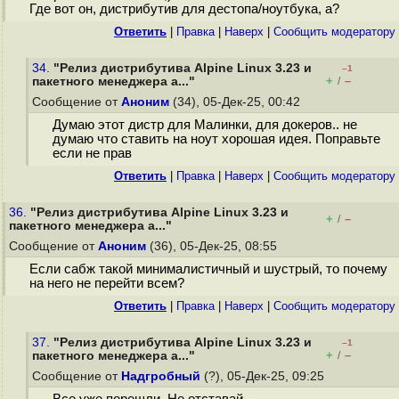
Где вот он, дистрибутив для дестопа/ноутбука, а?
Ответить
|
Правка
|
Наверх
|
Cообщить модератору
34.
"Релиз дистрибутива Alpine Linux 3.23 и
–1
+
–
пакетного менеджера a..."
/
Сообщение от
Аноним
(34), 05-Дек-25, 00:42
Думаю этот дистр для Малинки, для докеров.. не
думаю что ставить на ноут хорошая идея. Поправьте
если не прав
Ответить
|
Правка
|
Наверх
|
Cообщить модератору
36.
"Релиз дистрибутива Alpine Linux 3.23 и
+
–
/
пакетного менеджера a..."
Сообщение от
Аноним
(36), 05-Дек-25, 08:55
Если сабж такой минималистичный и шустрый, то почему
на него не перейти всем?
Ответить
|
Правка
|
Наверх
|
Cообщить модератору
37.
"Релиз дистрибутива Alpine Linux 3.23 и
–1
+
–
пакетного менеджера a..."
/
Сообщение от
Надгробный
(?), 05-Дек-25, 09:25