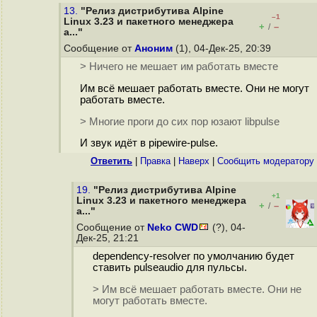
13.
"Релиз дистрибутива Alpine
–1
Linux 3.23 и пакетного менеджера
+
–
/
a..."
Сообщение от
Аноним
(1), 04-Дек-25, 20:39
> Ничего не мешает им работать вместе
Им всё мешает работать вместе. Они не могут
работать вместе.
> Многие проги до сих пор юзают libpulse
И звук идёт в pipewire-pulse.
Ответить
|
Правка
|
Наверх
|
Cообщить модератору
19.
"Релиз дистрибутива Alpine
+1
Linux 3.23 и пакетного менеджера
+
–
/
a..."
Сообщение от
Neko CWD
(?), 04-
Дек-25, 21:21
dependency-resolver по умолчанию будет
ставить pulseaudio для пульсы.
> Им всё мешает работать вместе. Они не
могут работать вместе.