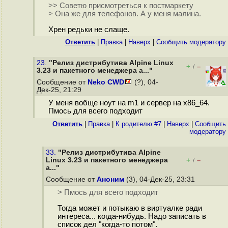
>> Советю присмотреться к постмаркету
> Она же для телефонов. А у меня малина.
Хрен редьки не слаще.
Ответить
|
Правка
|
Наверх
|
Cообщить модератору
23.
"Релиз дистрибутива Alpine Linux
+
–
/
3.23 и пакетного менеджера a..."
Сообщение от
Neko CWD
(?), 04-
Дек-25, 21:29
У меня вобще ноут на m1 и сервер на x86_64.
Пмось для всего подходит
Ответить
|
Правка
|
К родителю #7
|
Наверх
|
Cообщить
модератору
33.
"Релиз дистрибутива Alpine
Linux 3.23 и пакетного менеджера
+
–
/
a..."
Сообщение от
Аноним
(3), 04-Дек-25, 23:31
> Пмось для всего подходит
Тогда может и потыкаю в виртуалке ради
интереса... когда-нибудь. Надо записать в
список дел "когда-то потом".