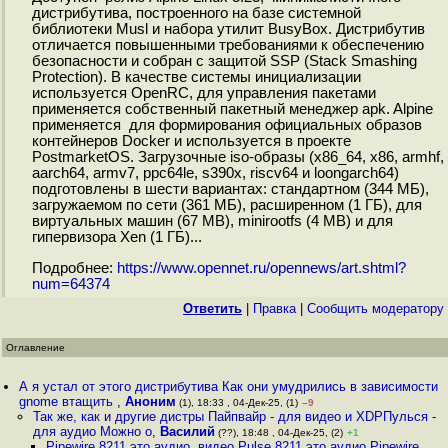
дистрибутива, построенного на базе системной
библиотеки Musl и набора утилит BusyBox. Дистрибутив
отличается повышенными требованиями к обеспечению
безопасности и собран с защитой SSP (Stack Smashing
Protection). В качестве системы инициализации
используется OpenRC, для управления пакетами
применяется собственный пакетный менеджер apk. Alpine
применяется для формирования официальных образов
контейнеров Docker и используется в проекте
PostmarketOS. Загрузочные iso-образы (x86_64, x86, armhf,
aarch64, armv7, ppc64le, s390x, riscv64 и loongarch64)
подготовлены в шести вариантах: стандартном (344 МБ),
загружаемом по сети (361 МБ), расширенном (1 ГБ), для
виртуальных машин (67 MB), minirootfs (4 MB) и для
гипервизора Xen (1 ГБ)...
Подробнее:
https://www.opennet.ru/opennews/art.shtml?
num=64374
Ответить
|
Правка
|
Cообщить модератору
Оглавление
А я устал от этого дистрибутива Как они умудрились в зависимости
gnome втащить
,
Аноним
(1), 18:33 , 04-Дек-25, (1)
–9
Так же, как и другие дистры Пайпвайр - для видео и XDPПулься -
для аудио Можно о
,
Василий
(??), 18:48 , 04-Дек-25, (2)
+1
Pipewire 8211 это аудио, видео Pulse 8211 это аудио Pipewire