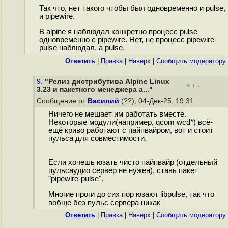
Так что, нет такого чтобы был одновременно и pulse,
и pipewire.
В alpine я наблюдал конкретно процесс pulse
одновременно с pipewire. Нет, не процесс pipewire-
pulse наблюдал, а pulse.
Ответить
|
Правка
|
Наверх
|
Cообщить модератору
9.
"Релиз дистрибутива Alpine Linux
+
–
/
3.23 и пакетного менеджера a..."
Сообщение от
Василий
(??), 04-Дек-25, 19:31
Ничего не мешает им работать вместе.
Некоторые модули(например, qcom wcd*) всё-
ещё криво работают с пайпвайром, вот и стоит
пульса для совместимости.
Если хочешь юзать чисто пайпвайр (отдельный
пульсаудио сервер не нужен), ставь пакет
"pipewire-pulse".
Многие проги до сих пор юзают libpulse, так что
вобще без пульс сервера никак
Ответить
|
Правка
|
Наверх
|
Cообщить модератору