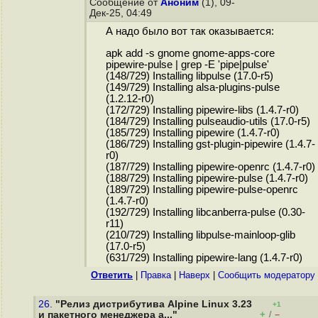
Сообщение от
Аноним
(1), 09-
Дек-25, 04:49
А надо было вот так оказывается:
apk add -s gnome gnome-apps-core
pipewire-pulse | grep -E 'pipe|pulse'
(148/729) Installing libpulse (17.0-r5)
(149/729) Installing alsa-plugins-pulse
(1.2.12-r0)
(172/729) Installing pipewire-libs (1.4.7-r0)
(184/729) Installing pulseaudio-utils (17.0-r5)
(185/729) Installing pipewire (1.4.7-r0)
(186/729) Installing gst-plugin-pipewire (1.4.7-
r0)
(187/729) Installing pipewire-openrc (1.4.7-r0)
(188/729) Installing pipewire-pulse (1.4.7-r0)
(189/729) Installing pipewire-pulse-openrc
(1.4.7-r0)
(192/729) Installing libcanberra-pulse (0.30-
r11)
(210/729) Installing libpulse-mainloop-glib
(17.0-r5)
(631/729) Installing pipewire-lang (1.4.7-r0)
Ответить
|
Правка
|
Наверх
|
Cообщить модератору
26.
"Релиз дистрибутива Alpine Linux 3.23
+1
+
–
и пакетного менеджера a..."
/