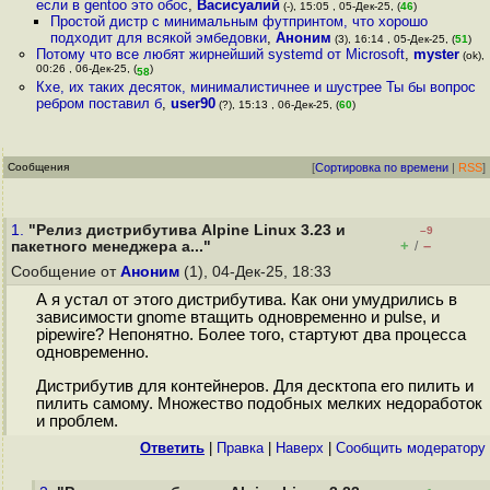
если в gentoo это обос
,
Васисуалий
(-), 15:05 , 05-Дек-25, (
46
)
Простой дистр с минимальным футпринтом, что хорошо
подходит для всякой эмбедовки
,
Аноним
(3), 16:14 , 05-Дек-25, (
51
)
Потому что все любят жирнейший systemd от Microsoft
,
myster
(ok),
00:26 , 06-Дек-25, (
)
58
Кхе, их таких десяток, минималистичнее и шустрее Ты бы вопрос
ребром поставил б
,
user90
(?), 15:13 , 06-Дек-25, (
60
)
Сообщения
[
Сортировка по времени
|
RSS
]
1.
"Релиз дистрибутива Alpine Linux 3.23 и
–9
+
–
пакетного менеджера a..."
/
Сообщение от
Аноним
(1), 04-Дек-25, 18:33
А я устал от этого дистрибутива. Как они умудрились в
зависимости gnome втащить одновременно и pulse, и
pipewire? Непонятно. Более того, стартуют два процесса
одновременно.
Дистрибутив для контейнеров. Для десктопа его пилить и
пилить самому. Множество подобных мелких недоработок
и проблем.
Ответить
|
Правка
|
Наверх
|
Cообщить модератору