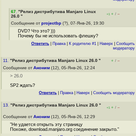
67
.
"Релиз дистрибутива Manjaro Linux
+
–
/
+1
26.0 "
Сообщение от
projectbp
(?), 07-Янв-26, 19:30
DVD? Что это? )))
Почему бы не использовать флешку?
Ответить
|
Правка
|
К родителю #1
|
Наверх
|
Cообщить
модератору
11.
"Релиз дистрибутива Manjaro Linux 26.0 "
+
–
/
Сообщение от
Аноним
(12), 05-Янв-26, 12:24
> 26.0
SP2 ждать?
Ответить
|
Правка
|
Наверх
|
Cообщить модератору
13.
"Релиз дистрибутива Manjaro Linux 26.0 "
+
–
/
+1
Сообщение от
Аноним
(12), 05-Янв-26, 12:29
"Не удается открыть эту страницу
Похоже, download.manjaro.org соединение закрыто."