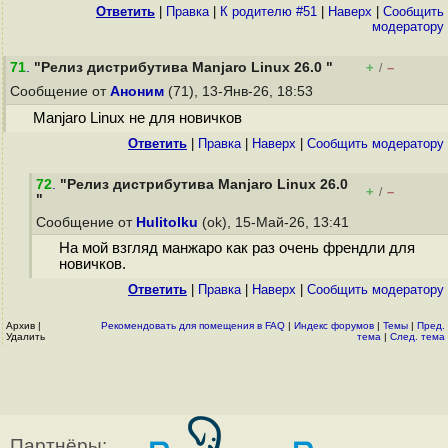
Ответить
|
Правка
|
К родителю #51
|
Наверх
|
Cообщить
модератору
71
.
"Релиз дистрибутива Manjaro Linux 26.0 "
+
–
/
Сообщение от
Аноним
(71), 13-Янв-26, 18:53
Manjaro Linux не для новичков
Ответить
|
Правка
|
Наверх
|
Cообщить модератору
72
.
"Релиз дистрибутива Manjaro Linux 26.0
+
–
/
"
Сообщение от
Hulitolku
(ok), 15-Май-26, 13:41
На мой взгляд манжаро как раз очень френдли для
новичков.
Ответить
|
Правка
|
Наверх
|
Cообщить модератору
Архив
|
Рекомендовать для помещения в FAQ
|
Индекс форумов
|
Темы
|
Пред.
Удалить
тема
|
След. тема
Партнёры: