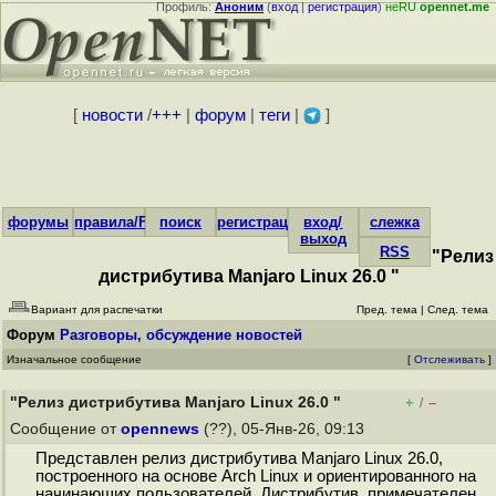
Профиль:
Аноним
(
вход
|
регистрация
)
неRU
opennet.me
[
новости
/
+++
|
форум
|
теги
|
]
форумы
правила/FAQ
поиск
регистрация
вход/
слежка
выход
RSS
"Релиз
дистрибутива Manjaro Linux 26.0 "
Вариант для распечатки
Пред. тема
|
След. тема
Форум
Разговоры, обсуждение новостей
Изначальное сообщение
[
Отслеживать
]
"Релиз дистрибутива Manjaro Linux 26.0 "
+
–
/
Сообщение от
opennews
(??), 05-Янв-26, 09:13
Представлен релиз дистрибутива Manjaro Linux 26.0,
построенного на основе Arch Linux и ориентированного на
начинающих пользователей. Дистрибутив примечателен