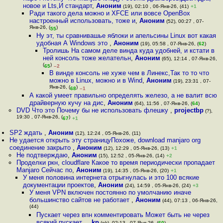
новое и Lts,И стандарт
,
Аноним
(19), 02:10 , 06-Янв-26, (41)
+1
Ради такого дела можно и XFCE или вовсе OpenBox
настроенный использовать, тоже и
,
Аноним
(52), 00:27 , 07-
Янв-26, (
)
55
Ну эт, ты сравнивашье яблоки и апельсины Linux вот какая
удобная А Windows это
,
Аноним
(19), 05:58 , 07-Янв-26, (
62
)
Тролишь На самом деле винда куда удобней, и кстати в
ней консоль тоже желательн
,
Аноним
(65), 12:14 , 07-Янв-26,
(
)
65
–2
В винде консоль не хуже чем в Линекс,Так то то что
можно в Linux, можно и в Wind
,
Аноним
(19), 23:31 , 07-
Янв-26, (
)
68
–1
А какой умеет правильно определять железо, а не валит всю
драйверную кучу на дис
,
Аноним
(64), 11:56 , 07-Янв-26, (
64
)
DVD Что это Почему бы не использовать флешку
,
projectbp
(?),
19:30 , 07-Янв-26, (
)
67
+1
SP2 ждать
,
Аноним
(12), 12:24 , 05-Янв-26, (11)
Не удается открыть эту страницуПохоже, download manjaro org
соединение закрыто
,
Аноним
(12), 12:29 , 05-Янв-26, (13)
+1
Не подтверждаю
,
Аноним
(15), 12:52 , 05-Янв-26, (14)
+2
Проделки ркн, cloudflare Какое то время периодически пропадает
Manjaro Сейчас по
,
Аноним
(19), 14:35 , 05-Янв-26, (20)
+1
У меня половина интернета отрыгнулась и это 100 всякие
документации проектов
,
Аноним
(24), 14:59 , 05-Янв-26, (24)
+3
У меня VPN включен постоянно по умолчанию иначе
большинство сайтов не работает
,
Аноним
(44), 07:13 , 06-Янв-26,
(44)
Пускает через впн комментировать Может быть не через
всякий пускает
,
_kp
(ok), 02:13 , 07-Янв-26, (
60
)