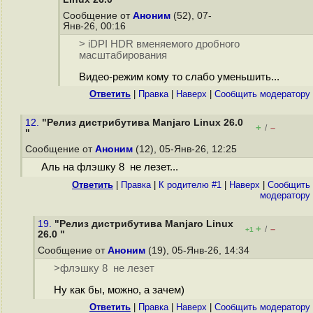
Сообщение от
Аноним
(52), 07-
Янв-26, 00:16
> iDPI HDR вменяемого дробного
масштабирования
Видео-режим кому то слабо уменьшить...
Ответить
|
Правка
|
Наверх
|
Cообщить модератору
12.
"Релиз дистрибутива Manjaro Linux 26.0
+
–
/
"
Сообщение от
Аноним
(12), 05-Янв-26, 12:25
Аль на флэшку 8 не лезет...
Ответить
|
Правка
|
К родителю #1
|
Наверх
|
Cообщить
модератору
19.
"Релиз дистрибутива Manjaro Linux
+
–
/
+1
26.0 "
Сообщение от
Аноним
(19), 05-Янв-26, 14:34
>флэшку 8 не лезет
Ну как бы, можно, а зачем)
Ответить
|
Правка
|
Наверх
|
Cообщить модератору