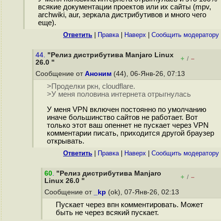
всякие документации проектов или их сайты (mpv,
archwiki, aur, зеркала дистрибутивов и много чего
еще).
Ответить
|
Правка
|
Наверх
|
Cообщить модератору
44.
"Релиз дистрибутива Manjaro Linux
+
–
/
26.0 "
Сообщение от
Аноним
(44), 06-Янв-26, 07:13
>Проделки ркн, cloudflare.
>У меня половина интернета отрыгнулась
У меня VPN включен постоянно по умолчанию
иначе большинство сайтов не работает. Вот
только этот ваш опеннет не пускает через VPN
комментарии писать, приходится другой браузер
открывать.
Ответить
|
Правка
|
Наверх
|
Cообщить модератору
60
.
"Релиз дистрибутива Manjaro
+
–
/
Linux 26.0 "
Сообщение от
_kp
(ok), 07-Янв-26, 02:13
Пускает через впн комментировать. Может
быть не через всякий пускает.