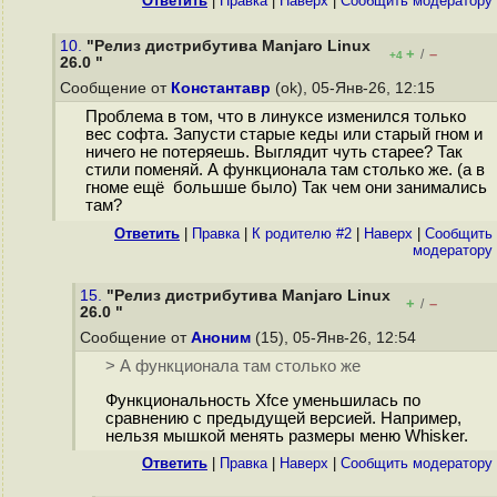
Ответить
|
Правка
|
Наверх
|
Cообщить модератору
10.
"Релиз дистрибутива Manjaro Linux
+
–
/
+4
26.0 "
Сообщение от
Константавр
(ok), 05-Янв-26, 12:15
Проблема в том, что в линуксе изменился только
вес софта. Запусти старые кеды или старый гном и
ничего не потеряешь. Выглядит чуть старее? Так
стили поменяй. А функционала там столько же. (а в
гноме ещё большше было) Так чем они занимались
там?
Ответить
|
Правка
|
К родителю #2
|
Наверх
|
Cообщить
модератору
15.
"Релиз дистрибутива Manjaro Linux
+
–
/
26.0 "
Сообщение от
Аноним
(15), 05-Янв-26, 12:54
> А функционала там столько же
Функциональность Xfce уменьшилась по
сравнению с предыдущей версией. Например,
нельзя мышкой менять размеры меню Whisker.
Ответить
|
Правка
|
Наверх
|
Cообщить модератору