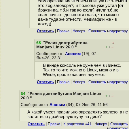
самооразования чтением книг, уж не элемент
это zog заговора?; и т.б.когда уже устал [от
браузинга, т.б.и так консоли] и/или т.б.не
спал ночью - доп.портя глаза, что можно
даже туда же отнести, медмафии же - в
доход).
Ответить
|
Правка
|
Наверх
|
Cообщить модератору
68
.
"Релиз дистрибутива
–1
+
–
Manjaro Linux 26.0 "
/
Сообщение от
Аноним
(19), 07-
Янв-26, 23:31
В винде консоль не хуже чем в Линекс,
Так то то что можно в Linux, можно и в
Winde, просто васяны неумеют.
Ответить
|
Правка
|
Наверх
|
Cообщить модератору
64
.
"Релиз дистрибутива Manjaro Linux
+
–
/
26.0 "
Сообщение от
Аноним
(64), 07-Янв-26, 11:56
А какой умеет правильно определять железо, а не
валит всю драйверную кучу на диск?
Ответить
|
Правка
|
К родителю #41
|
Наверх
|
Cообщить
модератору