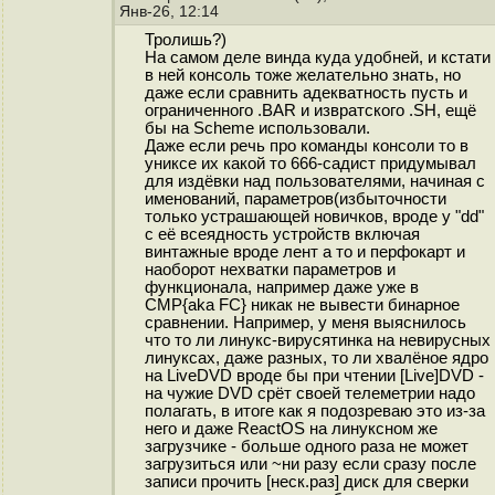
Янв-26, 12:14
Тролишь?)
На самом деле винда куда удобней, и кстати
в ней консоль тоже желательно знать, но
даже если сравнить адекватность пусть и
ограниченного .BAR и извратского .SH, ещё
бы на Scheme использовали.
Даже если речь про команды консоли то в
униксе их какой то 666-садист придумывал
для издёвки над пользователями, начиная с
именований, параметров(избыточности
только устрашающей новичков, вроде у "dd"
с её всеядность устройств включая
винтажные вроде лент а то и перфокарт и
наоборот нехватки параметров и
функционала, например даже уже в
CMP{aka FC} никак не вывести бинарное
сравнении. Например, у меня выяснилось
что то ли линукс-вирусятинка на невирусных
линуксах, даже разных, то ли хвалёное ядро
на LiveDVD вроде бы при чтении [Live]DVD -
на чужие DVD срёт своей телеметрии надо
полагать, в итоге как я подозреваю это из-за
него и даже ReactOS на линуксном же
загрузчике - больше одного раза не может
загрузиться или ~ни разу если сразу после
записи прочить [неск.раз] диск для сверки