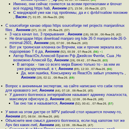
Именно, они сейчас гоняются за всеми протоколами и блочат
всё подряд https hab
,
Аноним
(27), 15:56 , 05-Янв-26, (27)
С манджарой уже как год проблемы, да и с флЫтхабом похожие
,
Васян
(?), 01:05 , 06-Янв-26, (39)
С sourceforge качаю образ https sourceforge net projects manjarolinux
files
,
Аноним
(37), 21:26 , 05-Янв-26, (37)
3 часа качал iso, 3 прерывания
,
Аноним
(19), 06:36 , 06-Янв-26, (42)
Не благодари https download manjaro org kde 26 0 manjaro-kde-26 0-
minimal-2601
,
Аноним
(19), 07:00 , 06-Янв-26, (43)
Вот уж троянская клоачка он Впрчем, как и прочие зеркала все,
подозреваю Т б да
,
Аноним
(52), 00:39 , 07-Янв-26, (
56
)
+1
Автор ReactOs,Алексей Брагин Рф Джейсон Филби, Сша ,Но
возможно Алексей Бр
,
Аноним
(19), 09:42 , 07-Янв-26, (
63
)
В авторах - там со всего мира Важно только то - за кем их
уже раскрученный, в т
,
Аноним
(65), 12:33 , 07-Янв-26, (
66
)
Да, моя ошибка, Консьержку из ReactOs забыл упомянуть
,
Аноним
(19), 02:11 , 08-Янв-26, (
69
)
Вопрос к анонимным экспертам, на сайте написано что сабж готов
для кровавого энт
,
Аноним
(44), 07:18 , 06-Янв-26, (45)
У данного болгеноса энтерпрайзом называют админку локалхоста,
максимум офисную р
,
Аноним
(48), 12:08 , 06-Янв-26, (48)
Так оно так и называется
,
Аноним
(52), 00:41 , 07-Янв-26, (
57
)
У меня на этом дистре от MPV рабочий стол крашится почему-то
,
Аноним
(37), 08:04 , 06-Янв-26, (46)
Объясните мне смысл данного болгеноса, если под капотом тот же
Арч без каких-либ
,
Аноним
(48), 12:06 , 06-Янв-26, (47)