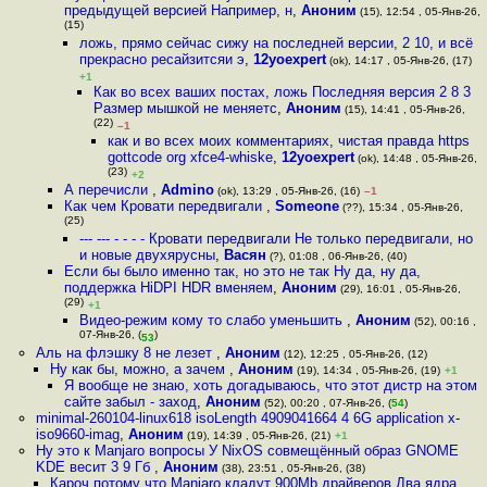
предыдущей версией Например, н
,
Аноним
(15), 12:54 , 05-Янв-26,
(15)
ложь, прямо сейчас сижу на последней версии, 2 10, и всё
прекрасно ресайзитсяи э
,
12yoexpert
(ok), 14:17 , 05-Янв-26, (17)
+1
Как во всех ваших постах, ложь Последняя версия 2 8 3
Размер мышкой не меняетс
,
Аноним
(15), 14:41 , 05-Янв-26,
(22)
–1
как и во всех моих комментариях, чистая правда https
gottcode org xfce4-whiske
,
12yoexpert
(ok), 14:48 , 05-Янв-26,
(23)
+2
А перечисли
,
Admino
(ok), 13:29 , 05-Янв-26, (16)
–1
Как чем Кровати передвигали
,
Someone
(??), 15:34 , 05-Янв-26,
(25)
--- --- - - - - Кровати передвигали Не только передвигали, но
и новые двухярусны
,
Васян
(?), 01:08 , 06-Янв-26, (40)
Если бы было именно так, но это не так Ну да, ну да,
поддержка HiDPI HDR вменяем
,
Аноним
(29), 16:01 , 05-Янв-26,
(29)
+1
Видео-режим кому то слабо уменьшить
,
Аноним
(52), 00:16 ,
07-Янв-26, (
)
53
Аль на флэшку 8 не лезет
,
Аноним
(12), 12:25 , 05-Янв-26, (12)
Ну как бы, можно, а зачем
,
Аноним
(19), 14:34 , 05-Янв-26, (19)
+1
Я вообще не знаю, хоть догадываюсь, что этот дистр на этом
сайте забыл - заход
,
Аноним
(52), 00:20 , 07-Янв-26, (
54
)
minimal-260104-linux618 isoLength 4909041664 4 6G application x-
iso9660-imag
,
Аноним
(19), 14:39 , 05-Янв-26, (21)
+1
Ну это к Manjaro вопросы У NixOS совмещённый образ GNOME
KDE весит 3 9 Гб
,
Аноним
(38), 23:51 , 05-Янв-26, (38)
Кароч потому что Manjaro кладут 900Mb драйверов,Два ядра,