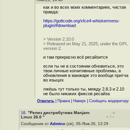
как и во всех моих комментариях, чистая
правда:
https://gottcode.org/xfce4-whiskermenu-
plugin/#download
> Version 2.10.0
> Released on May 21, 2025, under the GPL
version 2.
и там прекрасно всё ресайзится
если ты не в состоянии обновиться, это
твои личные когнитивные проблемы, а
обновления в манжаре это вообще притча
во языцех
лжёшь тут только ты, между 2.8.3 и 2.10
не было никаких фиксов ресайза
Ответить
|
Правка
|
Наверх
|
Cообщить модератору
16.
"Релиз дистрибутива Manjaro
–1
+
–
Linux 26.0 "
/
Сообщение от
Admino
(ok), 05-Янв-26, 13:29