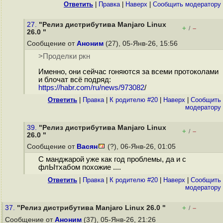
Ответить
|
Правка
|
Наверх
|
Cообщить модератору
27.
"Релиз дистрибутива Manjaro Linux
+
–
/
26.0 "
Сообщение от
Аноним
(27), 05-Янв-26, 15:56
>Проделки ркн
Именно, они сейчас гоняются за всеми протоколами
и блочат всё подряд:
https://habr.com/ru/news/973082
/
Ответить
|
Правка
|
К родителю #20
|
Наверх
|
Cообщить
модератору
39.
"Релиз дистрибутива Manjaro Linux
+
–
/
26.0 "
Сообщение от
Васян
(?), 06-Янв-26, 01:05
С манджарой уже как год проблемы, да и с
флЫтхабом похожие ....
Ответить
|
Правка
|
К родителю #20
|
Наверх
|
Cообщить
модератору
37.
"Релиз дистрибутива Manjaro Linux 26.0 "
+
–
/
Сообщение от
Аноним
(37), 05-Янв-26, 21:26