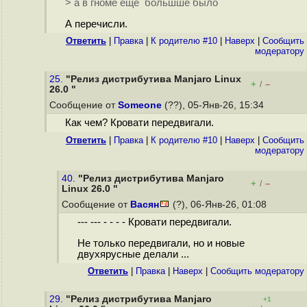
> а в гноме ещё большше было
А перечисли.
Ответить
|
Правка
|
К родителю #10
|
Наверх
|
Cообщить
модератору
25.
"Релиз дистрибутива Manjaro Linux
+
–
/
26.0 "
Сообщение от
Someone
(??), 05-Янв-26, 15:34
Как чем? Кровати передвигали.
Ответить
|
Правка
|
К родителю #10
|
Наверх
|
Cообщить
модератору
40.
"Релиз дистрибутива Manjaro
+
–
/
Linux 26.0 "
Сообщение от
Васян
(?), 06-Янв-26, 01:08
--- --- - - - - Кровати передвигали.
Не только передвигали, но и новые
двухярусные делали ...
Ответить
|
Правка
|
Наверх
|
Cообщить модератору
29.
"Релиз дистрибутива Manjaro
+1