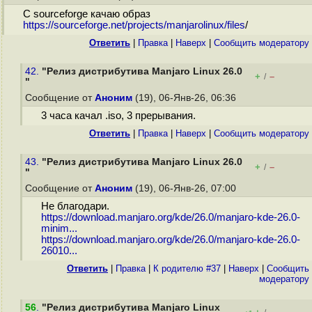
С sourceforge качаю образ
https://sourceforge.net/projects/manjarolinux/files
/
Ответить
|
Правка
|
Наверх
|
Cообщить модератору
42.
"Релиз дистрибутива Manjaro Linux 26.0
+
–
/
"
Сообщение от
Аноним
(19), 06-Янв-26, 06:36
3 часа качал .iso, 3 прерывания.
Ответить
|
Правка
|
Наверх
|
Cообщить модератору
43.
"Релиз дистрибутива Manjaro Linux 26.0
+
–
/
"
Сообщение от
Аноним
(19), 06-Янв-26, 07:00
Не благодари.
https://download.manjaro.org/kde/26.0/manjaro-kde-26.0-
minim...
https://download.manjaro.org/kde/26.0/manjaro-kde-26.0-
26010...
Ответить
|
Правка
|
К родителю #37
|
Наверх
|
Cообщить
модератору
56
.
"Релиз дистрибутива Manjaro Linux