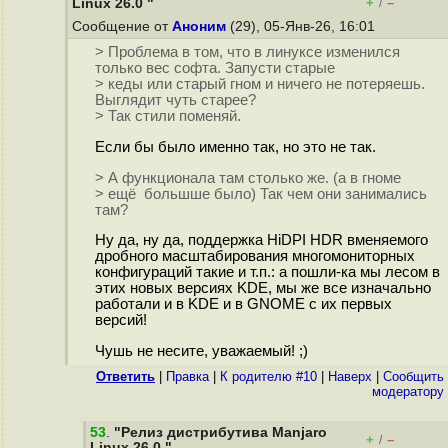
+
–
Linux 26.0 "
/
Сообщение от
Аноним
(29), 05-Янв-26, 16:01
> Проблема в том, что в линуксе изменился
только вес софта. Запусти старые
> кеды или старый гном и ничего не потеряешь.
Выглядит чуть старее?
> Так стили поменяй.
Если бы было именно так, но это не так.
> А функционала там столько же. (а в гноме
> ещё большше было) Так чем они занимались
там?
Ну да, ну да, поддержка HiDPI HDR вменяемого
дробного масштабирования многомониторных
конфигураций такие и т.п.: а пошли-ка мы лесом в
этих новых версиях KDE, мы же все изначально
работали и в KDE и в GNOME с их первых
версий!
Чушь не несите, уважаемый! ;)
Ответить
|
Правка
|
К родителю #10
|
Наверх
|
Cообщить
модератору
53
.
"Релиз дистрибутива Manjaro
+
–
/
Linux 26.0 "