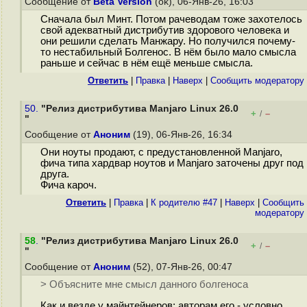
Сообщение от
Beta Version
(ok), 06-Янв-26, 16:03
Сначала был Минт. Потом рачеводам тоже захотелось
свой адекватный дистрибутив здорового человека и
они решили сделать Манжару. Но получился почему-
то нестабильный Болгенос. В нём было мало смысла
раньше и сейчас в нём ещё меньше смысла.
Ответить
|
Правка
|
Наверх
|
Cообщить модератору
50.
"Релиз дистрибутива Manjaro Linux 26.0
+
–
/
"
Сообщение от
Аноним
(19), 06-Янв-26, 16:34
Они ноуты продают, с предустановленной Manjaro,
фича типа хардвар ноутов и Manjaro заточены друг под
друга.
Фича кароч.
Ответить
|
Правка
|
К родителю #47
|
Наверх
|
Cообщить
модератору
58
.
"Релиз дистрибутива Manjaro Linux 26.0
+
–
/
"
Сообщение от
Аноним
(52), 07-Янв-26, 00:47
> Объясните мне смысл данного болгеноса
Как и везде у майнтейнеров: авторам его - условно