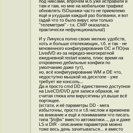
под никсами, впрочем м.б.уже исправили и
там и там, но мне на мобильном трафике
обновлять ISOшники часто не приемлемо
ещё и ухудшая каждый раз болванки, и вот
гадай что то было вирус или только
"телеметрия" - т.к. CMP оказалась
практически нефункциональна!)
И у Линукса полно своих мелких удобств,
хоть и больше отвлекающих, т.б. и так - не
мгновенного конфигурирования ОС и ПО(на
LivedVD из-за нередко-многократной
ежедневной restart компа, плюс время на
откровенно дебильные конфиги по
умолчанию даже тут),
но, всё конфигурирование WM и DE что,
недоступно мышкой на десктопе - уже
требует же консоль...
Да и просто cmd DD единственно доступное
на LiveCD/DVD для записи образов, не
считая глюка или вирусятины уп.выше всё
портящее.
(кстати, и её параметры DD - мега
избыточны, просто и т.б.числом и временем
на вникание и ещё и пониманием что писать
типа "[i/o]bs" вместо автоматики..., да и даже
LS и DIR - описанием параметров можно
тоже весь день зачитываться... и вместо