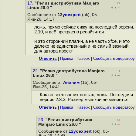
17.
"Релиз дистрибутива Manjaro
+1
+
–
Linux 26.0 "
/
Сообщение от
12yoexpert
(ok), 05-
Янв-26, 14:17
ложь, прямо сейчас сижу на последней версии,
2.10, и всё прекрасно ресайзится
и это сторонний плагин, а не часть xfce, и это
далеко не единственный и не самый важный
для автора проект
Ответить
|
Правка
|
Наверх
|
Cообщить модератору
22.
"Релиз дистрибутива Manjaro
–1
+
–
Linux 26.0 "
/
Сообщение от
Аноним
(15), 05-
Янв-26, 14:41
Как во всех ваших постах, ложь. Последняя
версия 2.8.3. Размер мышкой не меняется.
Ответить
|
Правка
|
Наверх
|
Cообщить модератору
23.
"Релиз дистрибутива
+2
+
–
Manjaro Linux 26.0 "
/
Сообщение от
12yoexpert
(ok), 05-
Янв-26, 14:48