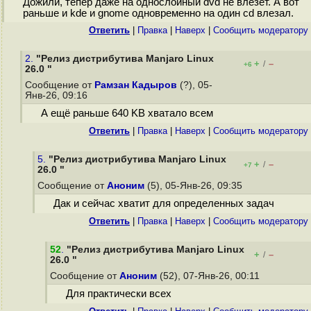
Дожили, тепер даже на однослойный dvd не влезет. А вот
раньше и kde и gnome одновременно на один cd влезал.
Ответить
|
Правка
|
Наверх
|
Cообщить модератору
2.
"Релиз дистрибутива Manjaro Linux
+
–
/
+6
26.0 "
Сообщение от
Рамзан Кадыров
(?), 05-
Янв-26, 09:16
А ещё раньше 640 KB хватало всем
Ответить
|
Правка
|
Наверх
|
Cообщить модератору
5.
"Релиз дистрибутива Manjaro Linux
+
–
/
+7
26.0 "
Сообщение от
Аноним
(5), 05-Янв-26, 09:35
Дак и сейчас хватит для определенных задач
Ответить
|
Правка
|
Наверх
|
Cообщить модератору
52
.
"Релиз дистрибутива Manjaro Linux
+
–
/
26.0 "
Сообщение от
Аноним
(52), 07-Янв-26, 00:11
Для практически всех