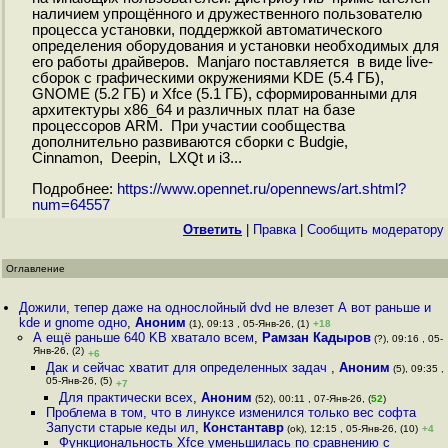
наличием упрощённого и дружественного пользователю
процесса установки, поддержкой автоматического
определения оборудования и установки необходимых для
его работы драйверов. Manjaro поставляется в виде live-
сборок с графическими окружениями KDE (5.4 ГБ),
GNOME (5.2 ГБ) и Xfce (5.1 ГБ), сформированными для
архитектуры x86_64 и различных плат на базе
процессоров ARM. При участии сообщества
дополнительно развиваются сборки с Budgie,
Cinnamon, Deepin, LXQt и i3...
Подробнее:
https://www.opennet.ru/opennews/art.shtml?
num=64557
Ответить
|
Правка
|
Cообщить модератору
Оглавление
Дожили, тепер даже на однослойный dvd не влезет А вот раньше и
kde и gnome одно
,
Аноним
(1), 09:13 , 05-Янв-26, (1)
+18
А ещё раньше 640 KB хватало всем
,
Рамзан Кадыров
(?), 09:16 , 05-
Янв-26, (2)
+6
Дак и сейчас хватит для определенных задач
,
Аноним
(5), 09:35 ,
05-Янв-26, (5)
+7
Для практически всех
,
Аноним
(52), 00:11 , 07-Янв-26, (
52
)
Проблема в том, что в линуксе изменился только вес софта
Запусти старые кеды ил
,
Константавр
(ok), 12:15 , 05-Янв-26, (10)
+4
Функциональность Xfce уменьшилась по сравнению с