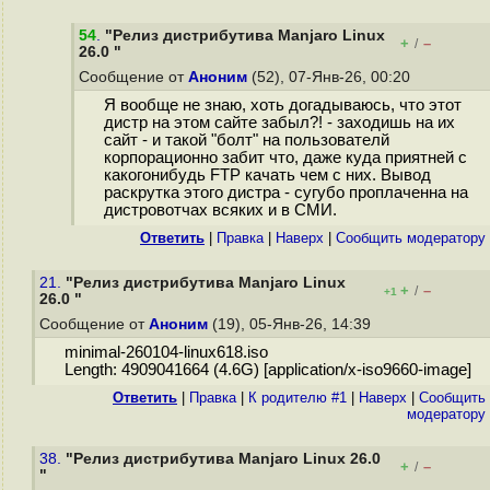
54
.
"Релиз дистрибутива Manjaro Linux
+
–
/
26.0 "
Сообщение от
Аноним
(52), 07-Янв-26, 00:20
Я вообще не знаю, хоть догадываюсь, что этот
дистр на этом сайте забыл?! - заходишь на их
сайт - и такой "болт" на пользователй
корпорационно забит что, даже куда приятней с
какогонибудь FTP качать чем с них. Вывод
раскрутка этого дистра - сугубо проплаченна на
дистровотчах всяких и в СМИ.
Ответить
|
Правка
|
Наверх
|
Cообщить модератору
21.
"Релиз дистрибутива Manjaro Linux
+
–
/
+1
26.0 "
Сообщение от
Аноним
(19), 05-Янв-26, 14:39
minimal-260104-linux618.iso
Length: 4909041664 (4.6G) [application/x-iso9660-image]
Ответить
|
Правка
|
К родителю #1
|
Наверх
|
Cообщить
модератору
38.
"Релиз дистрибутива Manjaro Linux 26.0
+
–
/
"