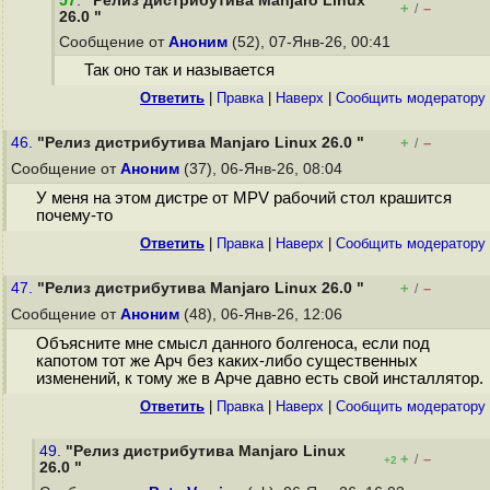
57
.
"Релиз дистрибутива Manjaro Linux
+
–
/
26.0 "
Сообщение от
Аноним
(52), 07-Янв-26, 00:41
Так оно так и называется
Ответить
|
Правка
|
Наверх
|
Cообщить модератору
46.
"Релиз дистрибутива Manjaro Linux 26.0 "
+
–
/
Сообщение от
Аноним
(37), 06-Янв-26, 08:04
У меня на этом дистре от MPV рабочий стол крашится
почему-то
Ответить
|
Правка
|
Наверх
|
Cообщить модератору
47.
"Релиз дистрибутива Manjaro Linux 26.0 "
+
–
/
Сообщение от
Аноним
(48), 06-Янв-26, 12:06
Объясните мне смысл данного болгеноса, если под
капотом тот же Арч без каких-либо существенных
изменений, к тому же в Арче давно есть свой инсталлятор.
Ответить
|
Правка
|
Наверх
|
Cообщить модератору
49.
"Релиз дистрибутива Manjaro Linux
+
–
/
+2
26.0 "