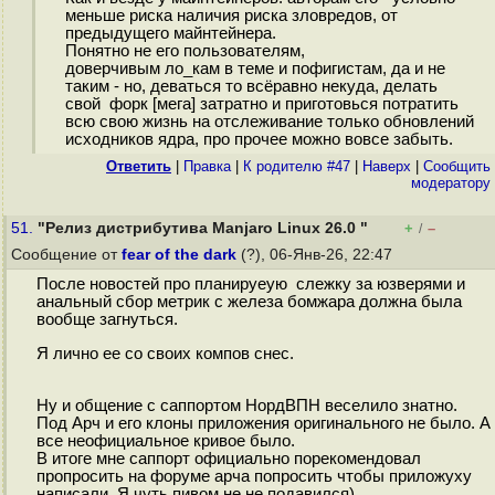
меньше риска наличия риска зловредов, от
предыдущего майнтейнера.
Понятно не его пользователям,
доверчивым ло_кам в теме и пофигистам, да и не
таким - но, деваться то всёравно некуда, делать
свой форк [мега] затратно и приготовься потратить
всю свою жизнь на отслеживание только обновлений
исходников ядра, про прочее можно вовсе забыть.
Ответить
|
Правка
|
К родителю #47
|
Наверх
|
Cообщить
модератору
51.
"Релиз дистрибутива Manjaro Linux 26.0 "
+
–
/
Сообщение от
fear of the dark
(?), 06-Янв-26, 22:47
После новостей про планируеую слежку за юзверями и
анальный сбор метрик с железа бомжара должна была
вообще загнуться.
Я лично ее со своих компов снес.
Ну и общение с саппортом НордВПН веселило знатно.
Под Арч и его клоны приложения оригинального не было. А
все неофициальное кривое было.
В итоге мне саппорт официально порекомендовал
пропросить на форуме арча попросить чтобы приложуху
написали. Я чуть пивом не не подавился)