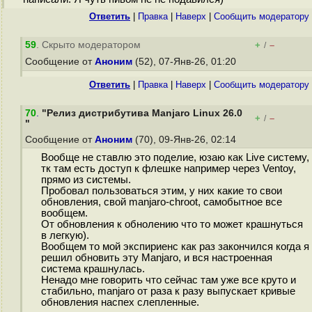
Ответить
|
Правка
|
Наверх
|
Cообщить модератору
59
. Скрыто модератором
+
–
/
Сообщение от
Аноним
(52), 07-Янв-26, 01:20
Ответить
|
Правка
|
Наверх
|
Cообщить модератору
70
.
"Релиз дистрибутива Manjaro Linux 26.0
+
–
/
"
Сообщение от
Аноним
(70), 09-Янв-26, 02:14
Вообще не ставлю это поделие, юзаю как Live систему,
тк там есть доступ к флешке например через Ventoy,
прямо из системы.
Пробовал пользоваться этим, у них какие то свои
обновления, свой manjaro-chroot, самобытное все
вообщем.
От обновления к обнолению что то может крашнуться
в легкую).
Вообщем то мой экспириенс как раз закончился когда я
решил обновить эту Manjaro, и вся настроенная
система крашнулась.
Ненадо мне говорить что сейчас там уже все круто и
стабильно, manjaro от раза к разу выпускает кривые
обновления наспех слепленные.