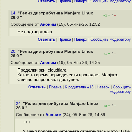
Ответить
|
Правка
|
Наверх
|
Cообщить модератору
14.
"Релиз дистрибутива Manjaro Linux
+
–
/
+2
26.0 "
Сообщение от
Аноним
(15), 05-Янв-26, 12:52
Не подтверждаю
Ответить
|
Правка
|
Наверх
|
Cообщить модератору
20.
"Релиз дистрибутива Manjaro Linux
+
–
/
+1
26.0 "
Сообщение от
Аноним
(19), 05-Янв-26, 14:35
Проделки ркн, cloudflare.
Какое то время периодически пропадает Manjaro.
Сейчас попробовал доступен.
Ответить
|
Правка
|
К родителю #13
|
Наверх
|
Cообщить
модератору
24.
"Релиз дистрибутива Manjaro Linux
+
–
/
+3
26.0 "
Сообщение от
Аноним
(24), 05-Янв-26, 14:59
+++
У меня половина интернета отрыгнулась и это 100%