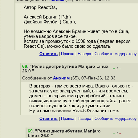
Автор ReactOs,
Алексей Брагин ( Рф )
Джейсон Филби, ( Сша ),
Но возможно Алексей Брагин живет где то в Сша,
утечка кадров все такое.
Кстати за промежуток с 1998 года ( первая версия
React Os), можно было свою ос сделать.
Ответить
|
Правка
|
Наверх
|
Cообщить модератору
66
.
"Релиз дистрибутива Manjaro Linux
+
–
/
26.0 "
Сообщение от
Аноним
(65), 07-Янв-26, 12:33
В авторах - там со всего мира. Важно только то -
за кем их уже раскрученный, в т.ч.и временем,
домен... нескрываемо русофобский - только
выкидыванием русской версии подсайта, ранее
наличествующей. как и документации.
Ну и само название ReactOS значит тоже.
Ответить
|
Правка
|
Наверх
|
Cообщить модератору
69
.
"Релиз дистрибутива Manjaro
+
–
/
Linux 26.0 "