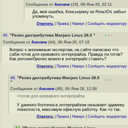
Сообщение от
Аноним
(19), 08-Янв-26, 02:11
Да, моя ошибка, Консьержку из ReactOs забыл
упомянуть.
Ответить
|
Правка
|
Наверх
|
Cообщить модератору
45.
"Релиз дистрибутива Manjaro Linux 26.0 "
+
–
/
Сообщение от
Аноним
(44), 06-Янв-26, 07:18
Вопрос к анонимным экспертам, на сайте написано что
сабж готов для кровавого энтерпрайза. Правда ли готов?
Как роллинг0релиз можно в энтерпрайз ставить?
Ответить
|
Правка
|
Наверх
|
Cообщить модератору
48.
"Релиз дистрибутива Manjaro Linux 26.0
+
–
/
"
Сообщение от
Аноним
(48), 06-Янв-26, 12:08
>готов для кровавого энтерпрайза
У данного болгеноса энтерпрайзом называют админку
локалхоста, максимум офисную работку. Как-то так.
Ответить
|
Правка
|
Наверх
|
Cообщить модератору