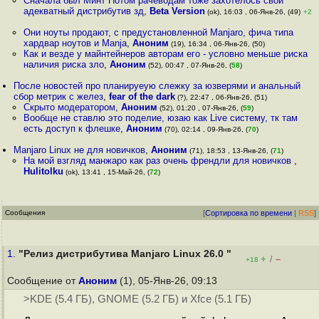
Сначала был Минт Потом рачеводам тоже захотелось свой
адекватный дистрибутив зд
,
Beta Version
(ok), 16:03 , 06-Янв-26, (49)
+2
Они ноуты продают, с предустановленной Manjaro, фича типа
хардвар ноутов и Manja
,
Аноним
(19), 16:34 , 06-Янв-26, (50)
Как и везде у майнтейнеров авторам его - условно меньше риска
наличия риска зло
,
Аноним
(52), 00:47 , 07-Янв-26, (
58
)
После новостей про планируеую слежку за юзверями и анальный
сбор метрик с желез
,
fear of the dark
(?), 22:47 , 06-Янв-26, (51)
Скрыто модератором
,
Аноним
(52), 01:20 , 07-Янв-26, (
59
)
Вообще не ставлю это поделие, юзаю как Live систему, тк там
есть доступ к флешке
,
Аноним
(70), 02:14 , 09-Янв-26, (
70
)
Manjaro Linux не для новичков
,
Аноним
(71), 18:53 , 13-Янв-26, (
71
)
На мой взгляд манжаро как раз очень френдли для новичков
,
Hulitolku
(ok), 13:41 , 15-Май-26, (
72
)
Сообщения
[
Сортировка по времени
|
RSS
]
1.
"Релиз дистрибутива Manjaro Linux 26.0 "
+
–
/
+18
Сообщение от
Аноним
(1), 05-Янв-26, 09:13
>KDE (5.4 ГБ), GNOME (5.2 ГБ) и Xfce (5.1 ГБ)