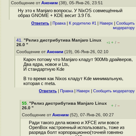
Сообщение от
Аноним
(38), 05-Янв-26, 23:51
Ну это к Manjaro вопросы. У NixOS совмещённый
образ GNOME + KDE весит 3.9 Гб.
Ответить
|
Правка
|
К родителю #1
|
Наверх
|
Cообщить
модератору
41.
"Релиз дистрибутива Manjaro Linux
+
–
/
+1
26.0 "
Сообщение от
Аноним
(19), 06-Янв-26, 02:10
Кароч потому что Manjaro кладут 900Mb драйверов,
Два ядра, новое и Lts,
И стандартную Kde
В то время как Nixos кладут Kde минимальную,
которая с meta.
Ответить
|
Правка
|
Наверх
|
Cообщить модератору
55
.
"Релиз дистрибутива Manjaro Linux
+
–
/
26.0 "
Сообщение от
Аноним
(52), 07-Янв-26, 00:27
Ради такого дела можно и XFCE или вовсе
OpenBox настроенный использовать, тоже из
разряда болт корпорационно(точней говняно