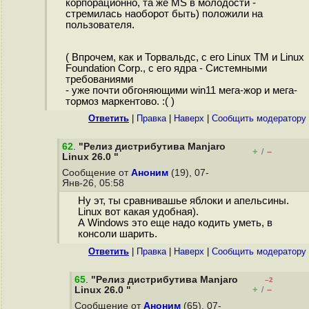
корпорационно, та же MS в молодости -
стремилась наоборот быть) положили на
пользователя.
( Впрочем, как и Торвальдс, с его Linux TM и Linux
Foundation Corp., с его ядра - Системными
требованиями
- уже почти обгоняющими win11 мега-жор и мега-
тормоз маркентово. :( )
Ответить
|
Правка
|
Наверх
|
Cообщить модератору
62
.
"Релиз дистрибутива Manjaro
+
–
/
Linux 26.0 "
Сообщение от
Аноним
(19), 07-
Янв-26, 05:58
Ну эт, ты сравнивашье яблоки и апельсины.
Linux вот какая удобная).
А Windows это еще надо кодить уметь, в
консоли шарить.
Ответить
|
Правка
|
Наверх
|
Cообщить модератору
65
.
"Релиз дистрибутива Manjaro
–2
+
–
Linux 26.0 "
/
Сообщение от
Аноним
(65), 07-