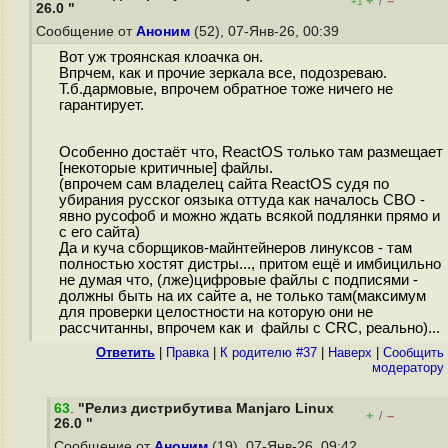
+
–
/
+1
26.0 "
Сообщение от
Аноним
(52), 07-Янв-26, 00:39
Вот уж троянская клоачка он.
Впрчем, как и прочие зеркала все, подозреваю.
Т.б.дармовые, впрочем обратное тоже ничего не
гарантирует.
Особенно достаёт что, ReactOS только там размещает
[некоторые критичные] файлы.
(впрочем сам владелец сайта ReactOS судя по
убирания русског оязыка оттуда как началось СВО -
явно русофоб и можно ждать всякой подлянки прямо и
с его сайта)
Да и куча сборщиков-майнтейнеров линуксов - там
полностью хостят дистры..., притом ещё и имбицильно
не думая что, (лже)цифровые файлы с подписями -
должны быть на их сайте а, не только там(максимум
для проверки целостности на которую они не
рассчитанны, впрочем как и файлы с CRC, реально)...
Ответить
|
Правка
|
К родителю #37
|
Наверх
|
Cообщить
модератору
63
.
"Релиз дистрибутива Manjaro Linux
+
–
/
26.0 "
Сообщение от
Аноним
(19), 07-Янв-26, 09:42