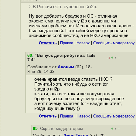
> В России есть суверенный i2p.
Ну вот добавить браузер и ОС - отличная
экосистема получится у i2p с доменными
именами проблем нет. Использовал очень давно -
был медленный. По крайней мере тут реально
анонимное сообщество, а не НКО американцев.
Ответить
|
Правка
|
Наверх
|
Cообщить модератору
60
.
"Выпуск дистрибутива Tails
+
–
/
–1
7.4"
Сообщение от
Аноним
(62), 18-
Янв-26, 14:32
очень нравится везде ставить НКО ?
Почитай хоть что нибудь о сети tor
заодно и i2p
кстати, она все такая же полумертвая.
браузер и ось не спасут мертворожденное
а вот почему взлетел tor - найдешь ответ,
когда изучишь тему ))
Ответить
|
Правка
|
Наверх
|
Cообщить модератору
65
. Скрыто модератором
+
–
/
Сообщение от
Джон Титор
(ok), 20-