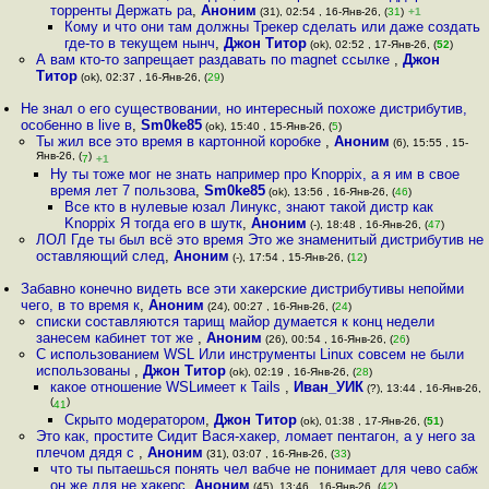
торренты Держать ра
,
Аноним
(31), 02:54 , 16-Янв-26, (
31
)
+1
Кому и что они там должны Трекер сделать или даже создать
где-то в текущем нынч
,
Джон Титор
(ok), 02:52 , 17-Янв-26, (
52
)
А вам кто-то запрещает раздавать по magnet ссылке
,
Джон
Титор
(ok), 02:37 , 16-Янв-26, (
29
)
Не знал о его существовании, но интересный похоже дистрибутив,
особенно в live в
,
Sm0ke85
(ok), 15:40 , 15-Янв-26, (
5
)
Ты жил все это время в картонной коробке
,
Аноним
(6), 15:55 , 15-
Янв-26, (
)
7
+1
Ну ты тоже мог не знать например про Knoppix, а я им в свое
время лет 7 пользова
,
Sm0ke85
(ok), 13:56 , 16-Янв-26, (
46
)
Все кто в нулевые юзал Линукс, знают такой дистр как
Knoppix Я тогда его в шутк
,
Аноним
(-), 18:48 , 16-Янв-26, (
47
)
ЛОЛ Где ты был всё это время Это же знаменитый дистрибутив не
оставляющий след
,
Аноним
(-), 17:54 , 15-Янв-26, (
12
)
Забавно конечно видеть все эти хакерские дистрибутивы непойми
чего, в то время к
,
Аноним
(24), 00:27 , 16-Янв-26, (
24
)
списки составляются тарищ майор думается к конц недели
занесем кабинет тот же
,
Аноним
(26), 00:54 , 16-Янв-26, (
26
)
С использованием WSL Или инструменты Linux совсем не были
использованы
,
Джон Титор
(ok), 02:19 , 16-Янв-26, (
28
)
какое отношение WSLимеет к Tails
,
Иван_УИК
(?), 13:44 , 16-Янв-26,
(
)
41
Скрыто модератором
,
Джон Титор
(ok), 01:38 , 17-Янв-26, (
51
)
Это как, простите Сидит Вася-хакер, ломает пентагон, а у него за
плечом дядя с
,
Аноним
(31), 03:07 , 16-Янв-26, (
33
)
что ты пытаешься понять чел вабче не понимает для чево сабж
он же для не хакерс
,
Аноним
(45), 13:46 , 16-Янв-26, (
42
)