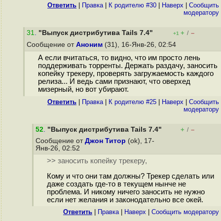
Ответить
|
Правка
|
К родителю #30
|
Наверх
|
Cообщить
модератору
31
.
"Выпуск дистрибутива Tails 7.4"
+
–
/
+1
Сообщение от
Аноним
(31), 16-Янв-26, 02:54
А если вчитаться, то видно, что им просто лень
поддерживать торренты. Держать раздачу, заносить
копейку трекеру, проверять загружаемость каждого
релиза... И ведь сами признают, что оверхед
мизерный, но вот убирают.
Ответить
|
Правка
|
К родителю #25
|
Наверх
|
Cообщить
модератору
52
.
"Выпуск дистрибутива Tails 7.4"
+
–
/
Сообщение от
Джон Титор
(ok), 17-
Янв-26, 02:52
>> заносить копейку трекеру,
Кому и что они там должны? Трекер сделать или
даже создать где-то в текущем нынче не
проблема. И никому ничего заносить не нужно
если нет желания и законодательно все окей.
Ответить
|
Правка
|
Наверх
|
Cообщить модератору