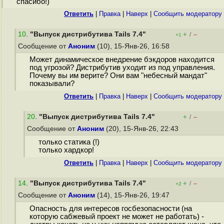
спасибо!)
Ответить
|
Правка
|
Наверх
|
Cообщить модератору
10
.
"Выпуск дистрибутива Tails 7.4"
+
–
/
+1
Сообщение от
Аноним
(10), 15-Янв-26, 16:58
Может динамическое внедрение бэкдоров находится
под угрозой? Дистрибутив уходит из под управления.
Почему вы им верите? Они вам "небесный мандат"
показывали?
Ответить
|
Правка
|
Наверх
|
Cообщить модератору
20
.
"Выпуск дистрибутива Tails 7.4"
+
–
/
Сообщение от
Аноним
(20), 15-Янв-26, 22:43
только статика (!)
только хардкор!
Ответить
|
Правка
|
Наверх
|
Cообщить модератору
14
.
"Выпуск дистрибутива Tails 7.4"
+
–
/
+2
Сообщение от
Аноним
(14), 15-Янв-26, 19:47
Опасность для интересов госбезопасности (на
которую сабжевый проект не может не работать) -