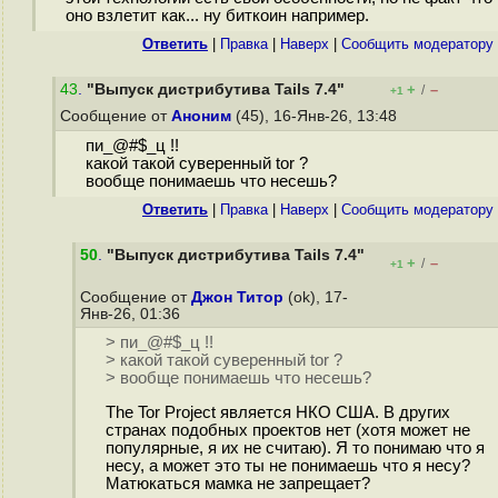
оно взлетит как... ну биткоин например.
Ответить
|
Правка
|
Наверх
|
Cообщить модератору
43
.
"Выпуск дистрибутива Tails 7.4"
+
–
/
+1
Сообщение от
Аноним
(45), 16-Янв-26, 13:48
пи_@#$_ц !!
какой такой суверенный tor ?
вообще понимаешь что несешь?
Ответить
|
Правка
|
Наверх
|
Cообщить модератору
50
.
"Выпуск дистрибутива Tails 7.4"
+
–
/
+1
Сообщение от
Джон Титор
(ok), 17-
Янв-26, 01:36
> пи_@#$_ц !!
> какой такой суверенный tor ?
> вообще понимаешь что несешь?
The Tor Project является НКО США. В других
странах подобных проектов нет (хотя может не
популярные, я их не считаю). Я то понимаю что я
несу, а может это ты не понимаешь что я несу?
Матюкаться мамка не запрещает?