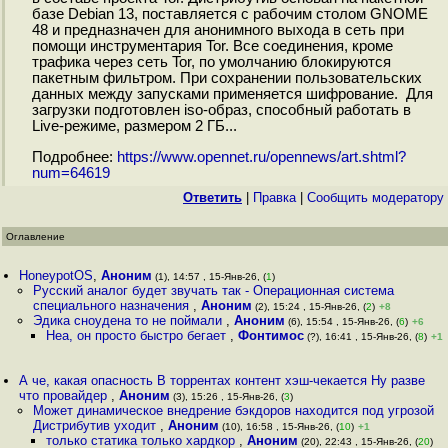
базе Debian 13, поставляется с рабочим столом GNOME
48 и предназначен для анонимного выхода в сеть при
помощи инструментария Tor. Все соединения, кроме
трафика через сеть Tor, по умолчанию блокируются
пакетным фильтром. При сохранении пользовательских
данных между запусками применяется шифрование. Для
загрузки подготовлен iso-образ, способный работать в
Live-режиме, размером 2 ГБ...
Подробнее:
https://www.opennet.ru/opennews/art.shtml?
num=64619
Ответить
|
Правка
|
Cообщить модератору
Оглавление
HoneypotOS
,
Аноним
(1), 14:57 , 15-Янв-26, (
1
)
Русский аналог будет звучать так - Операционная система
специального назначения
,
Аноним
(2), 15:24 , 15-Янв-26, (
2
)
+8
Эдика сноудена то не поймали
,
Аноним
(6), 15:54 , 15-Янв-26, (
6
)
+6
Неа, он просто быстро бегает
,
Фонтимос
(?), 16:41 , 15-Янв-26, (
8
)
+1
А че, какая опасность В торрентах контент хэш-чекается Ну разве
что провайдер
,
Аноним
(3), 15:26 , 15-Янв-26, (
3
)
Может динамическое внедрение бэкдоров находится под угрозой
Дистрибутив уходит
,
Аноним
(10), 16:58 , 15-Янв-26, (
10
)
+1
только статика только хардкор
,
Аноним
(20), 22:43 , 15-Янв-26, (
20
)