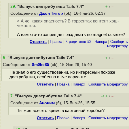
29
.
"Выпуск дистрибутива Tails 7.4"
+
–
/
Сообщение от
Джон Титор
(ok), 16-Янв-26, 02:37
> А че, какая опасность? В торрентах контент хэш-
чекается.
А вам кто-то запрещает раздавать по magnet ссылке?
Ответить
|
Правка
|
К родителю #3
|
Наверх
|
Cообщить
модератору
5
.
"Выпуск дистрибутива Tails 7.4"
+
–
/
Сообщение от
Sm0ke85
(ok), 15-Янв-26, 15:40
Не знал о его существовании, но интересный похоже
дистрибутив, особенно в live варианте...
Ответить
|
Правка
|
Наверх
|
Cообщить модератору
7
.
"Выпуск дистрибутива Tails 7.4"
+
–
/
+1
Сообщение от
Аноним
(6), 15-Янв-26, 15:55
Ты жил все это время в картонной коробке?
Ответить
|
Правка
|
Наверх
|
Cообщить модератору