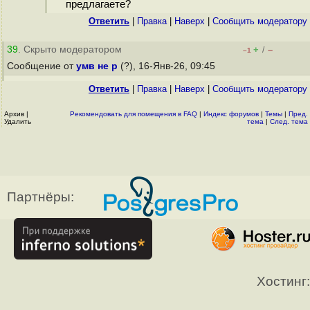
предлагаете?
Ответить
|
Правка
|
Наверх
|
Cообщить модератору
39
. Скрыто модератором
+
–
/
–1
Сообщение от
умв не р
(?), 16-Янв-26, 09:45
Ответить
|
Правка
|
Наверх
|
Cообщить модератору
Архив
|
Рекомендовать для помещения в FAQ
|
Индекс форумов
|
Темы
|
Пред.
Удалить
тема
|
След. тема
Партнёры:
Хостинг: