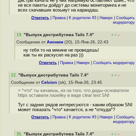
дистры качать не у них напрямую оставляют шанс, что
не все пакеты дойдут до системы мониторинга и не
всех скачавших возьмут на карандаш.
Ответить
|
Правка
|
К родителю #3
|
Наверх
|
Cообщить
модератору
19
.
"Выпуск дистрибутива Tails 7.4"
+
–
/
Сообщение от
Аноним
(20), 15-Янв-26, 22:43
ну тебя то на мякине не проведешь!
как ты их раскусил на раз )))
Ответить
|
Правка
|
Наверх
|
Cообщить модератору
22
.
"Выпуск дистрибутива Tails 7.4"
+
–
/
Сообщение от
Celcion
(ok), 15-Янв-26, 23:45
> *что* ты качаешь, из-за того, что диды-основатели
https оставили лазейку в виде clear text SNI
Тут с задних рядов интересуются - каким образом SNI
может показать *что* качается, а не *откуда*?
Ответить
|
Правка
|
К родителю #3
|
Наверх
|
Cообщить
модератору
35
.
"Выпуск дистрибутива Tails 7.4"
+
–
/