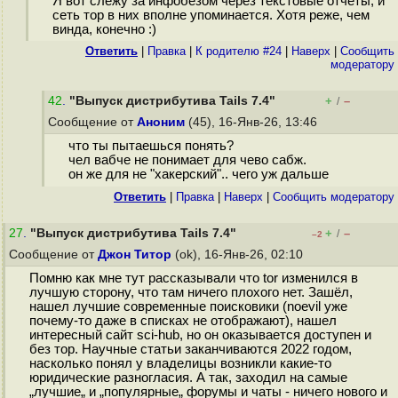
Я вот слежу за инфобезом через текстовые отчёты, и
сеть тор в них вполне упоминается. Хотя реже, чем
винда, конечно :)
Ответить
|
Правка
|
К родителю #24
|
Наверх
|
Cообщить
модератору
42
.
"Выпуск дистрибутива Tails 7.4"
+
–
/
Сообщение от
Аноним
(45), 16-Янв-26, 13:46
что ты пытаешься понять?
чел вабче не понимает для чево сабж.
он же для не "хакерский".. чего уж дальше
Ответить
|
Правка
|
Наверх
|
Cообщить модератору
27
.
"Выпуск дистрибутива Tails 7.4"
+
–
/
–2
Сообщение от
Джон Титор
(ok), 16-Янв-26, 02:10
Помню как мне тут рассказывали что tor изменился в
лучшую сторону, что там ничего плохого нет. Зашёл,
нашел лучшие современные поисковики (noevil уже
почему-то даже в списках не отображают), нашел
интересный сайт sci-hub, но он оказывается доступен и
без тор. Научные статьи заканчиваются 2022 годом,
насколько понял у владелицы возникли какие-то
юридические разногласия. А так, заходил на самые
„лучшие„ и „популярные„ форумы и чаты - ничего нового и