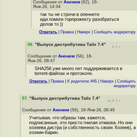
Сообщение от
Аноним
(62), 18-
Янв-26, 14:34
так ты не строчи в опеннете
иди помоги торпрожекту разобраться
делов то ))
Ответить
|
Правка
|
Наверх
|
Cообщить модератору
56
.
"Выпуск дистрибутива Tails 7.4"
+
–
/
Сообщение от
Аноним
(56), 18-
Янв-26, 08:47
SHA256 уже много лет поддерживается в
torrent-файлах и протоколе.
Ответить
|
Правка
|
К родителю #45
|
Наверх
|
Cообщить
модератору
57
.
"Выпуск дистрибутива Tails 7.4"
+
–
/
+1
Сообщение от
Аноним
(56), 18-Янв-26, 08:49
Учитывая, что образы там, кажется,
подписанные, это просто гнилая отмазка. Но они
хозяева дистра (и собственность своих Хозяев), а
хозяин-барин.