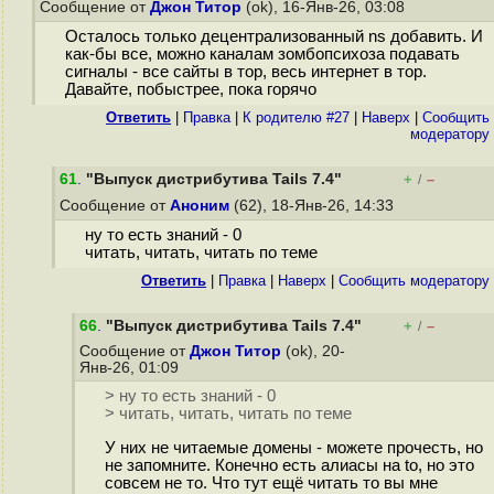
Сообщение от
Джон Титор
(ok), 16-Янв-26, 03:08
Осталось только децентрализованный ns добавить. И
как-бы все, можно каналам зомбопсихоза подавать
сигналы - все сайты в тор, весь интернет в тор.
Давайте, побыстрее, пока горячо
Ответить
|
Правка
|
К родителю #27
|
Наверх
|
Cообщить
модератору
61
.
"Выпуск дистрибутива Tails 7.4"
+
–
/
Сообщение от
Аноним
(62), 18-Янв-26, 14:33
ну то есть знаний - 0
читать, читать, читать по теме
Ответить
|
Правка
|
Наверх
|
Cообщить модератору
66
.
"Выпуск дистрибутива Tails 7.4"
+
–
/
Сообщение от
Джон Титор
(ok), 20-
Янв-26, 01:09
> ну то есть знаний - 0
> читать, читать, читать по теме
У них не читаемые домены - можете прочесть, но
не запомните. Конечно есть алиасы на to, но это
совсем не то. Что тут ещё читать то вы мне