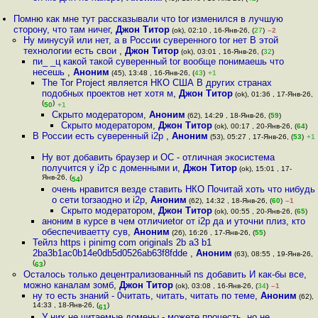
Помню как мне тут рассказывали что tor изменился в лучшую
сторону, что там ничег
,
Джон Титор
(ok), 02:10 , 16-Янв-26, (
27
)
–2
Ну минусуй или нет, а в России суверенного tor нет В этой
технологии есть свои
,
Джон Титор
(ok), 03:01 , 16-Янв-26, (
32
)
пи_ _ц какой такой суверенный tor вообще понимаешь что
несешь
,
Аноним
(45), 13:48 , 16-Янв-26, (
43
)
+1
The Tor Project является НКО США В других странах
подобных проектов нет хотя м
,
Джон Титор
(ok), 01:36 , 17-Янв-26,
(
)
50
+1
Скрыто модератором
,
Аноним
(62), 14:29 , 18-Янв-26, (
59
)
Скрыто модератором
,
Джон Титор
(ok), 00:17 , 20-Янв-26, (
64
)
В России есть суверенный i2p
,
Аноним
(53), 05:27 , 17-Янв-26, (
53
)
+1
Ну вот добавить браузер и ОС - отличная экосистема
получится у i2p с доменными и
,
Джон Титор
(ok), 15:01 , 17-
Янв-26, (
)
54
очень нравится везде ставить НКО Почитай хоть что нибудь
о сети torзаодно и i2p
,
Аноним
(62), 14:32 , 18-Янв-26, (
60
)
–1
Скрыто модератором
,
Джон Титор
(ok), 00:55 , 20-Янв-26, (
65
)
аноним в курсе в чем отличиеtor от i2p да и уточни плиз, кто
обеспечиваетту сув
,
Аноним
(26), 16:26 , 17-Янв-26, (
55
)
Тейлз https i pinimg com originals 2b a3 b1
2ba3b1ac0b14e0db5d0526ab63f8fdde
,
Аноним
(63), 08:55 , 19-Янв-26,
(
)
63
Осталось только децентрализованный ns добавить И как-бы все,
можно каналам зомб
,
Джон Титор
(ok), 03:08 , 16-Янв-26, (
34
)
–1
ну то есть знаний - 0читать, читать, читать по теме
,
Аноним
(62),
14:33 , 18-Янв-26, (
)
61
У них не читаемые домены - можете прочесть, но не