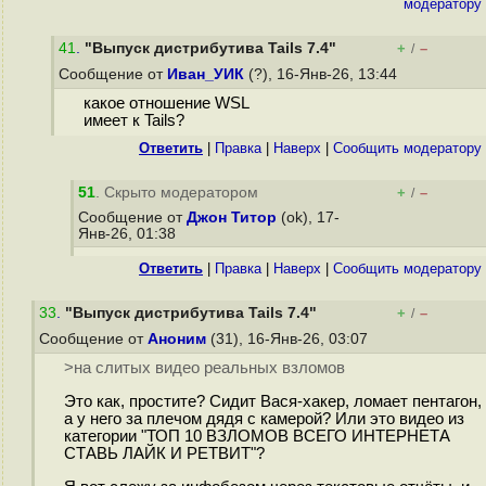
модератору
41
.
"Выпуск дистрибутива Tails 7.4"
+
–
/
Сообщение от
Иван_УИК
(?), 16-Янв-26, 13:44
какое отношение WSL
имеет к Tails?
Ответить
|
Правка
|
Наверх
|
Cообщить модератору
51
. Скрыто модератором
+
–
/
Сообщение от
Джон Титор
(ok), 17-
Янв-26, 01:38
Ответить
|
Правка
|
Наверх
|
Cообщить модератору
33
.
"Выпуск дистрибутива Tails 7.4"
+
–
/
Сообщение от
Аноним
(31), 16-Янв-26, 03:07
>на слитых видео реальных взломов
Это как, простите? Сидит Вася-хакер, ломает пентагон,
а у него за плечом дядя с камерой? Или это видео из
категории "ТОП 10 ВЗЛОМОВ ВСЕГО ИНТЕРНЕТА
СТАВЬ ЛАЙК И РЕТВИТ"?