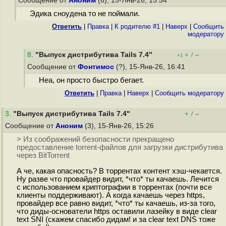
Сообщение от
Аноним
(6), 15-Янв-26, 15:54
Эдика сноудена то не поймали.
Ответить
|
Правка
|
К родителю #1
|
Наверх
|
Cообщить
модератору
8
.
"Выпуск дистрибутива Tails 7.4"
+
–
/
+1
Сообщение от
Фонтимос
(?), 15-Янв-26, 16:41
Неа, он просто быстро бегает.
Ответить
|
Правка
|
Наверх
|
Cообщить модератору
3
.
"Выпуск дистрибутива Tails 7.4"
+
–
/
Сообщение от
Аноним
(3), 15-Янв-26, 15:26
> Из соображений безопасности прекращено
предоставление torrent-файлов для загрузки дистрибутива
через BitTorrent
А че, какая опасность? В торрентах контент хэш-чекается.
Ну разве что провайдер видит, *что* ты качаешь. Лечится
с использованием криптографии в торрентах (почти все
клиенты поддерживают). А когда качаешь через https,
провайдер все равно видит, *что* ты качаешь, из-за того,
что диды-основатели https оставили лазейку в виде clear
text SNI (скажем спасибо дидам! и за clear text DNS тоже