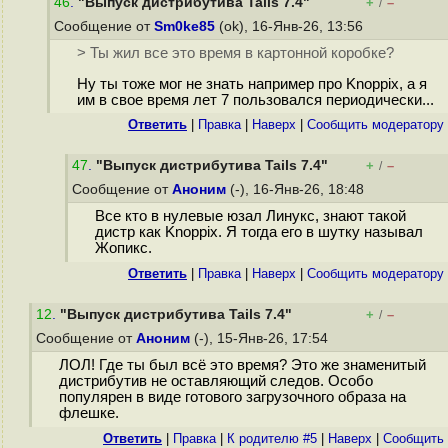
46
.
"Выпуск дистрибутива Tails 7.4"
+
–
/
Сообщение от
Sm0ke85
(ok), 16-Янв-26, 13:56
> Ты жил все это время в картонной коробке?
Ну ты тоже мог не знать например про Knoppix, а я
им в свое время лет 7 пользовался периодически...
Ответить
|
Правка
|
Наверх
|
Cообщить модератору
47
.
"Выпуск дистрибутива Tails 7.4"
+
–
/
Сообщение от
Аноним
(-), 16-Янв-26, 18:48
Все кто в нулевые юзал Линукс, знают такой
дистр как Knoppix. Я тогда его в шутку называл
Жопикс.
Ответить
|
Правка
|
Наверх
|
Cообщить модератору
12
.
"Выпуск дистрибутива Tails 7.4"
+
–
/
Сообщение от
Аноним
(-), 15-Янв-26, 17:54
ЛОЛ! Где ты был всё это время? Это же знаменитый
дистрибутив не оставляющий следов. Особо
популярен в виде готового загрузочного образа на
флешке.
Ответить
|
Правка
|
К родителю #5
|
Наверх
|
Cообщить