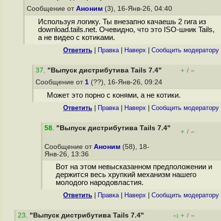
Сообщение от
Аноним
(3), 16-Янв-26, 04:40
Используя логику. Ты внезапно качаешь 2 гига из
download.tails.net. Очевидно, что это ISO-шник Tails,
а не видео с котиками.
Ответить
|
Правка
|
Наверх
|
Cообщить модератору
37
.
"Выпуск дистрибутива Tails 7.4"
+
–
/
Сообщение от
1
(??), 16-Янв-26, 09:24
Может это порно с конями, а не котики.
Ответить
|
Правка
|
Наверх
|
Cообщить модератору
58
.
"Выпуск дистрибутива Tails 7.4"
+
–
/
Сообщение от
Аноним
(58), 18-
Янв-26, 13:36
Вот на этом невысказанном предположении и
держится весь хрупкий механизм нашего
молодого народовластия.
Ответить
|
Правка
|
Наверх
|
Cообщить модератору
23
.
"Выпуск дистрибутива Tails 7.4"
+
–
/
+1