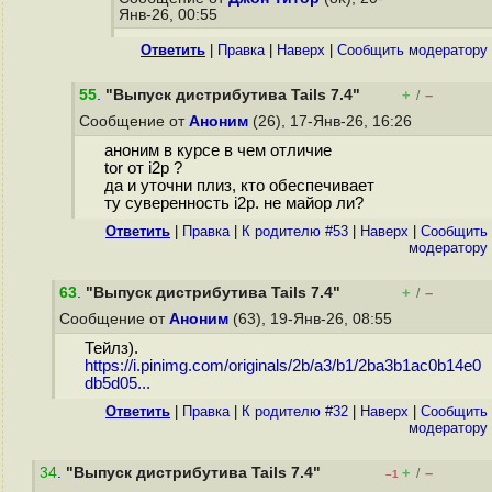
Янв-26, 00:55
Ответить
|
Правка
|
Наверх
|
Cообщить модератору
55
.
"Выпуск дистрибутива Tails 7.4"
+
–
/
Сообщение от
Аноним
(26), 17-Янв-26, 16:26
аноним в курсе в чем отличие
tor от i2p ?
да и уточни плиз, кто обеспечивает
ту суверенность i2p. не майор ли?
Ответить
|
Правка
|
К родителю #53
|
Наверх
|
Cообщить
модератору
63
.
"Выпуск дистрибутива Tails 7.4"
+
–
/
Сообщение от
Аноним
(63), 19-Янв-26, 08:55
Тейлз).
https://i.pinimg.com/originals/2b/a3/b1/2ba3b1ac0b14e0
db5d05...
Ответить
|
Правка
|
К родителю #32
|
Наверх
|
Cообщить
модератору
34
.
"Выпуск дистрибутива Tails 7.4"
+
–
/
–1