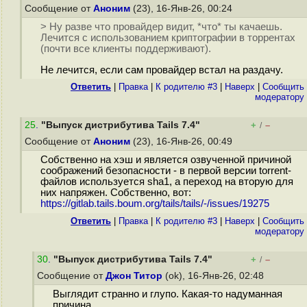
Сообщение от
Аноним
(23), 16-Янв-26, 00:24
> Ну разве что провайдер видит, *что* ты качаешь.
Лечится с использованием криптографии в торрентах
(почти все клиенты поддерживают).
Не лечится, если сам провайдер встал на раздачу.
Ответить
|
Правка
|
К родителю #3
|
Наверх
|
Cообщить
модератору
25
.
"Выпуск дистрибутива Tails 7.4"
+
–
/
Сообщение от
Аноним
(23), 16-Янв-26, 00:49
Собственно на хэш и является озвученной причиной
соображений безопасности - в первой версии torrent-
файлов используется sha1, а переход на вторую для
них напряжен. Собственно, вот:
https://gitlab.tails.boum.org/tails/tails/-/issues/19275
Ответить
|
Правка
|
К родителю #3
|
Наверх
|
Cообщить
модератору
30
.
"Выпуск дистрибутива Tails 7.4"
+
–
/
Сообщение от
Джон Титор
(ok), 16-Янв-26, 02:48
Выглядит странно и глупо. Какая-то надуманная
причина