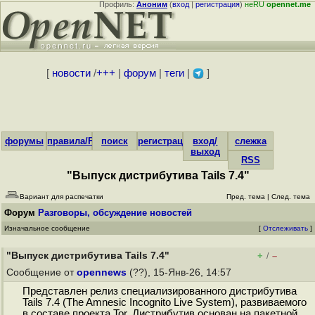
Профиль:
Аноним
(
вход
|
регистрация
)
неRU
opennet.me
[
новости
/
+++
|
форум
|
теги
|
]
форумы
правила/FAQ
поиск
регистрация
вход/
слежка
выход
RSS
"Выпуск дистрибутива Tails 7.4"
Вариант для распечатки
Пред. тема
|
След. тема
Форум
Разговоры, обсуждение новостей
Изначальное сообщение
[
Отслеживать
]
"Выпуск дистрибутива Tails 7.4"
+
–
/
Сообщение от
opennews
(??), 15-Янв-26, 14:57
Представлен релиз специализированного дистрибутива
Tails 7.4 (The Amnesic Incognito Live System), развиваемого
в составе проекта Tor. Дистрибутив основан на пакетной