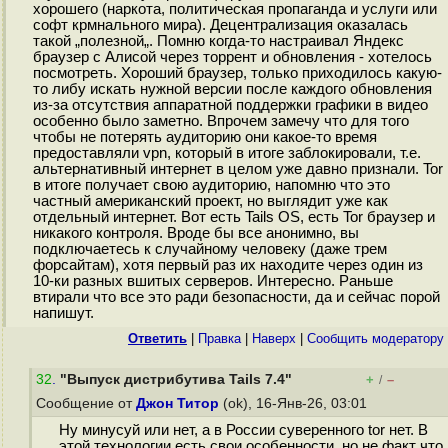
хорошего (наркота, политическая пропаганда и услуги или
софт крмнального мира). Децентрализация оказалась
такой „полезной„. Помню когда-то настраивал Яндекс
браузер с Алисой через торрент и обновления - хотелось
посмотреть. Хороший браузер, только приходилось какую-
то либу искать нужной версии после каждого обновления
из-за отсутствия аппаратной поддержки графики в видео
особенно было заметно. Впрочем замечу что для того
чтобы не потерять аудиторию они какое-то время
предоставляли vpn, который в итоге заблокировали, т.е.
альтернативный интернет в целом уже давно признали. Tor
в итоге получает свою аудиторию, напомню что это
частный американский проект, но выглядит уже как
отдельный интернет. Вот есть Tails OS, есть Tor браузер и
никакого контроля. Вроде бы все анонимно, вы
подключаетесь к случайному человеку (даже трем
форсайтам), хотя первый раз их находите через один из
10-ки разных вшитых серверов. Интересно. Раньше
втирали что все это ради безопасности, да и сейчас порой
напишут.
Ответить
|
Правка
|
Наверх
|
Cообщить модератору
32
.
"Выпуск дистрибутива Tails 7.4"
+
–
/
Сообщение от
Джон Титор
(ok), 16-Янв-26, 03:01
Ну минусуй или нет, а в России суверенного tor нет. В
этой технологии есть свои особенности, но не факт что