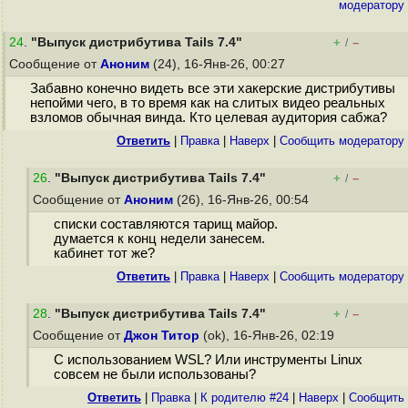
модератору
24
.
"Выпуск дистрибутива Tails 7.4"
+
–
/
Сообщение от
Аноним
(24), 16-Янв-26, 00:27
Забавно конечно видеть все эти хакерские дистрибутивы
непойми чего, в то время как на слитых видео реальных
взломов обычная винда. Кто целевая аудитория сабжа?
Ответить
|
Правка
|
Наверх
|
Cообщить модератору
26
.
"Выпуск дистрибутива Tails 7.4"
+
–
/
Сообщение от
Аноним
(26), 16-Янв-26, 00:54
списки составляются тарищ майор.
думается к конц недели занесем.
кабинет тот же?
Ответить
|
Правка
|
Наверх
|
Cообщить модератору
28
.
"Выпуск дистрибутива Tails 7.4"
+
–
/
Сообщение от
Джон Титор
(ok), 16-Янв-26, 02:19
С использованием WSL? Или инструменты Linux
совсем не были использованы?
Ответить
|
Правка
|
К родителю #24
|
Наверх
|
Cообщить