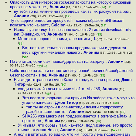
Опасность для интересов госбезопасности на которую сабжевый
проект не может не
,
Аноним
(14), 19:47 , 15-Янв-26, (
14
)
+2
ну тебя то на мякине не проведешь как ты их раскусил на раз
,
Аноним
(20), 22:43 , 15-Янв-26, (
19
)
Тут с задних рядов интересуются - каким образом SNI может
показать что качаетс
,
Celcion
(ok), 23:45 , 15-Янв-26, (
22
)
Используя логику Ты внезапно качаешь 2 гига из download tails
net Очевидно, чт
,
Аноним
(3), 04:40 , 16-Янв-26, (
35
)
Может это порно с конями, а не котики
,
1
(??), 09:24 , 16-Янв-26,
(
)
37
Вот на этом невысказанном предположении и держится
весь хрупкий механизм нашего
,
Аноним
(58), 13:36 , 18-Янв-26,
(
)
58
Не лечится, если сам провайдер встал на раздачу
,
Аноним
(23),
00:24 , 16-Янв-26, (
)
23
+1
Собственно на хэш и является озвученной причиной соображений
безопасности - в пе
,
Аноним
(23), 00:49 , 16-Янв-26, (
25
)
Выглядит странно и глупо Какая-то надуманная причина
,
Джон
Титор
(ok), 02:48 , 16-Янв-26, (
30
)
сходи почитайв чем отличие sha1 от sha256
,
Аноним
(45),
13:52 , 16-Янв-26, (
)
45
–1
Это всего-то формальная причина На заборе тоже могут что
угодно написать
,
Джон Титор
(ok), 01:29 , 17-Янв-26, (
48
)
так ты не строчи в опеннетеиди помоги торпрожекту
разобратьсяделов то
,
Аноним
(62), 14:34 , 18-Янв-26, (
62
)
SHA256 уже много лет поддерживается в torrent-файлах и
протоколе
,
Аноним
(56), 08:47 , 18-Янв-26, (
56
)
Учитывая, что образы там, кажется, подписанные, это просто
гнилая отмазка Но он
,
Аноним
(56), 08:49 , 18-Янв-26, (
57
)
+1
А если вчитаться, то видно, что им просто лень поддерживать