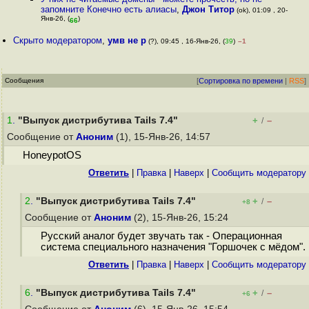
запомните Конечно есть алиасы
,
Джон Титор
(ok), 01:09 , 20-
Янв-26, (
)
66
Скрыто модератором
,
умв не р
(?), 09:45 , 16-Янв-26, (
39
)
–1
Сообщения
[
Сортировка по времени
|
RSS
]
1
.
"Выпуск дистрибутива Tails 7.4"
+
–
/
Сообщение от
Аноним
(1), 15-Янв-26, 14:57
HoneypotOS
Ответить
|
Правка
|
Наверх
|
Cообщить модератору
2
.
"Выпуск дистрибутива Tails 7.4"
+
–
/
+8
Сообщение от
Аноним
(2), 15-Янв-26, 15:24
Русский аналог будет звучать так - Операционная
система специального назначения "Горшочек с мёдом".
Ответить
|
Правка
|
Наверх
|
Cообщить модератору
6
.
"Выпуск дистрибутива Tails 7.4"
+
–
/
+6