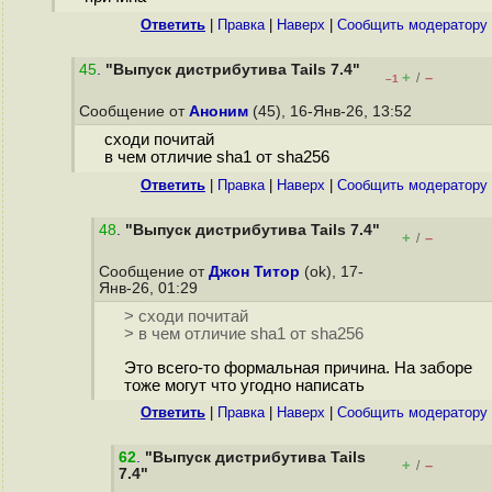
Ответить
|
Правка
|
Наверх
|
Cообщить модератору
45
.
"Выпуск дистрибутива Tails 7.4"
+
–
/
–1
Сообщение от
Аноним
(45), 16-Янв-26, 13:52
сходи почитай
в чем отличие sha1 от sha256
Ответить
|
Правка
|
Наверх
|
Cообщить модератору
48
.
"Выпуск дистрибутива Tails 7.4"
+
–
/
Сообщение от
Джон Титор
(ok), 17-
Янв-26, 01:29
> сходи почитай
> в чем отличие sha1 от sha256
Это всего-то формальная причина. На заборе
тоже могут что угодно написать
Ответить
|
Правка
|
Наверх
|
Cообщить модератору
62
.
"Выпуск дистрибутива Tails
+
–
/
7.4"