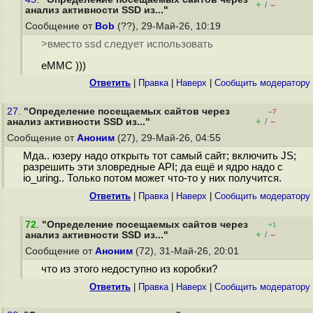
+
–
/
анализ активности SSD из..."
Сообщение от
Bob
(??), 29-Май-26, 10:19
>вместо ssd следует использовать
eMMC )))
Ответить
|
Правка
|
Наверх
|
Cообщить модератору
27.
"Определение посещаемых сайтов через
–7
+
–
анализ активности SSD из..."
/
Сообщение от
Аноним
(27), 29-Май-26, 04:55
Мда.. юзеру надо открыть тот самый сайт; включить JS;
разрешить эти зловредные API; да ещё и ядро надо с
io_uring.. Только потом может что-то у них получится.
Ответить
|
Правка
|
Наверх
|
Cообщить модератору
72
.
"Определение посещаемых сайтов через
+1
+
–
анализ активности SSD из..."
/
Сообщение от
Аноним
(72), 31-Май-26, 20:01
что из этого недоступно из коробки?
Ответить
|
Правка
|
Наверх
|
Cообщить модератору