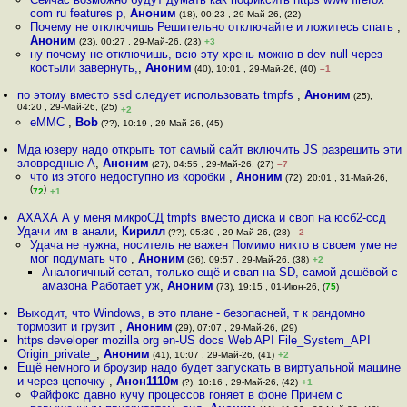
com ru features p
,
Аноним
(18), 00:23 , 29-Май-26, (22)
Почему не отключишь Решительно отключайте и ложитесь спать
,
Аноним
(23), 00:27 , 29-Май-26, (23)
+3
ну почему не отключишь, всю эту хрень можно в dev null через
костыли завернуть,
,
Аноним
(40), 10:01 , 29-Май-26, (40)
–1
по этому вместо ssd следует использовать tmpfs
,
Аноним
(25),
04:20 , 29-Май-26, (25)
+2
eMMC
,
Bob
(??), 10:19 , 29-Май-26, (45)
Мда юзеру надо открыть тот самый сайт включить JS разрешить эти
зловредные A
,
Аноним
(27), 04:55 , 29-Май-26, (27)
–7
что из этого недоступно из коробки
,
Аноним
(72), 20:01 , 31-Май-26,
(
)
72
+1
АХАХА А у меня микроСД tmpfs вместо диска и своп на юсб2-ссд
Удачи им в анали
,
Кирилл
(??), 05:30 , 29-Май-26, (28)
–2
Удача не нужна, носитель не важен Помимо никто в своем уме не
мог подумать что
,
Аноним
(36), 09:57 , 29-Май-26, (38)
+2
Аналогичный сетап, только ещё и свап на SD, самой дешёвой с
амазона Работает уж
,
Аноним
(73), 19:15 , 01-Июн-26, (
75
)
Выходит, что Windows, в это плане - безопасней, т к рандомно
тормозит и грузит
,
Аноним
(29), 07:07 , 29-Май-26, (29)
https developer mozilla org en-US docs Web API File_System_API
Origin_private_
,
Аноним
(41), 10:07 , 29-Май-26, (41)
+2
Ещё немного и броузир надо будет запускать в виртуальной машине
и через цепочку
,
Анон1110м
(?), 10:16 , 29-Май-26, (42)
+1
Файфокс давно кучу процессов гоняет в фоне Причем с