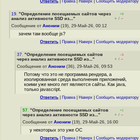
Ответить
|
Правка
|
Наверх
|
Cообщить модератору
19.
"Определение посещаемых сайтов через
+8
+
–
анализ активности SSD из..."
/
Сообщение от
Аноним
(19), 29-Май-26, 00:12
зачем там вообще js?
Ответить
|
Правка
|
Наверх
|
Cообщить модератору
37.
"Определение посещаемых сайтов
–1
+
–
через анализ активности SSD из..."
/
Сообщение от
Аноним
(36), 29-Май-26, 09:53
Потому что это не программа рендера, а
изолированная среда выполнения приложений,
коими уже много лет являются сайты. Как java,
только javascript.
Ответить
|
Правка
|
Наверх
|
Cообщить модератору
57
.
"Определение посещаемых сайтов
+1
+
–
через анализ активности SSD из..."
/
Сообщение от
Аноним
(19), 29-Май-26, 16:00
у некоторых это уже ОС
Ответить
|
Правка
|
Наверх
|
Cообщить модератору