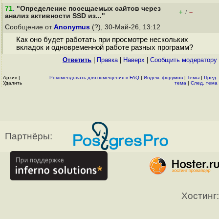
71
.
"Определение посещаемых сайтов через
+
–
/
анализ активности SSD из..."
Сообщение от
Anonymus
(?), 30-Май-26, 13:12
Как оно будет работать при просмотре нескольких
вкладок и одновременной работе разных программ?
Ответить
|
Правка
|
Наверх
|
Cообщить модератору
Архив
|
Рекомендовать для помещения в FAQ
|
Индекс форумов
|
Темы
|
Пред.
Удалить
тема
|
След. тема
Партнёры:
Хостинг: