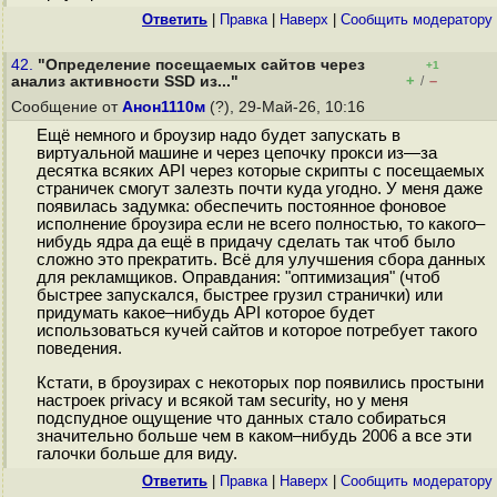
Ответить
|
Правка
|
Наверх
|
Cообщить модератору
42.
"Определение посещаемых сайтов через
+1
+
–
анализ активности SSD из..."
/
Сообщение от
Анон1110м
(?), 29-Май-26, 10:16
Ещё немного и броузир надо будет запускать в
виртуальной машине и через цепочку прокси из—за
десятка всяких API через которые скрипты с посещаемых
страничек смогут залезть почти куда угодно. У меня даже
появилась задумка: обеспечить постоянное фоновое
исполнение броузира если не всего полностью, то какого–
нибудь ядра да ещё в придачу сделать так чтоб было
сложно это прекратить. Всё для улучшения сбора данных
для рекламщиков. Оправдания: "оптимизация" (чтоб
быстрее запускался, быстрее грузил странички) или
придумать какое–нибудь API которое будет
использоваться кучей сайтов и которое потребует такого
поведения.
Кстати, в броузирах с некоторых пор появились простыни
настроек privacy и всякой там security, но у меня
подспудное ощущение что данных стало собираться
значительно больше чем в каком–нибудь 2006 а все эти
галочки больше для виду.
Ответить
|
Правка
|
Наверх
|
Cообщить модератору