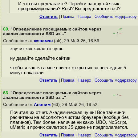
И что вы предлагаете? Перейти на другой язык
программирования? Rust? Вы предлагаете rust?
Ответить
|
Правка
|
Наверх
|
Cообщить модератору
60
.
"Определение посещаемых сайтов через
+2
+
–
анализ активности SSD из..."
/
Сообщение от
жявамэн
(ok), 29-Май-26, 16:56
звучит как какая то чушь
ну давайте сделайте сайтик
чтобы я зашел а мне список открытых за последние 5
минут показали
Ответить
|
Правка
|
Наверх
|
Cообщить модератору
63
.
"Определение посещаемых сайтов через
+
–
/
анализ активности SSD из..."
Сообщение от
Аноним
(63), 29-Май-26, 18:52
Почитал их отчет. Академическая чушь! Все тайминги
расчитаны на абсолютно чистом браузере (вообще без
плагинов). Тем более, наличие ни каких UBO, NoScript,
uMatrix и прочих фильтров JS даже не предполагается.
Ответить
|
Правка
|
Наверх
|
Cообщить модератору