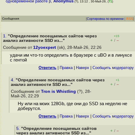
одновременной работе р
,
Anonymus
(?), 13:12 , 30-Май-26, (
71
)
Сообщения
[
Сортировка по времени
|
RSS
]
1.
"Определение посещаемых сайтов через
+15
+
–
анализ активности SSD из..."
/
Сообщение от
12yoexpert
(ok), 28-Май-26, 22:26
удачи им что-то определить в браузере с uBO и в линуксе
с гентой
Ответить
|
Правка
|
Наверх
|
Cообщить модератору
4.
"Определение посещаемых сайтов через
+1
+
–
анализ активности SSD из..."
/
Сообщение от
Tron is Whistling
(?), 28-
Май-26, 22:29
Ну или на моих 128Gb, где они до SSD за неделю не
доберутся.
Ответить
|
Правка
|
Наверх
|
Cообщить модератору
5.
"Определение посещаемых сайтов
+
–
/
через анализ активности SSD из..."