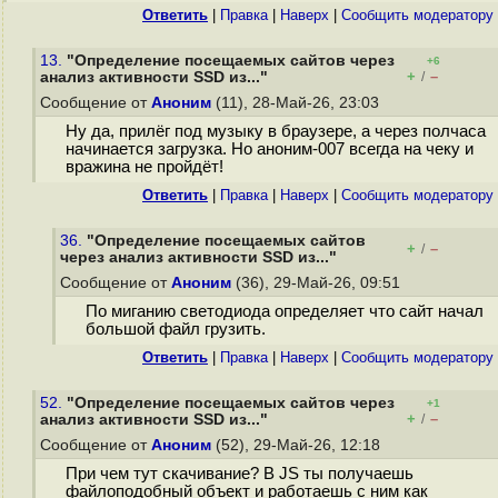
Ответить
|
Правка
|
Наверх
|
Cообщить модератору
13.
"Определение посещаемых сайтов через
+6
+
–
анализ активности SSD из..."
/
Сообщение от
Аноним
(11), 28-Май-26, 23:03
Ну да, прилёг под музыку в браузере, а через полчаса
начинается загрузка. Но аноним-007 всегда на чеку и
вражина не пройдёт!
Ответить
|
Правка
|
Наверх
|
Cообщить модератору
36.
"Определение посещаемых сайтов
+
–
/
через анализ активности SSD из..."
Сообщение от
Аноним
(36), 29-Май-26, 09:51
По миганию светодиода определяет что сайт начал
большой файл грузить.
Ответить
|
Правка
|
Наверх
|
Cообщить модератору
52.
"Определение посещаемых сайтов через
+1
+
–
анализ активности SSD из..."
/
Сообщение от
Аноним
(52), 29-Май-26, 12:18
При чем тут скачивание? В JS ты получаешь
файлоподобный объект и работаешь с ним как