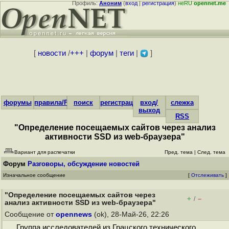
Профиль:
Аноним
(
вход
|
регистрация
)
неRU
opennet.me
[
новости
/
+++
|
форум
|
теги
|
]
форумы
правила/FAQ
поиск
регистрация
вход/
слежка
выход
RSS
"Определение посещаемых сайтов через анализ
активности SSD из web-браузера"
Вариант для распечатки
Пред. тема
|
След. тема
Форум
Разговоры, обсуждение новостей
Изначальное сообщение
[
Отслеживать
]
"Определение посещаемых сайтов через
+
–
/
анализ активности SSD из web-браузера"
Сообщение от
opennews
(ok), 28-Май-26, 22:26
Группа исследователей из Грацского технического