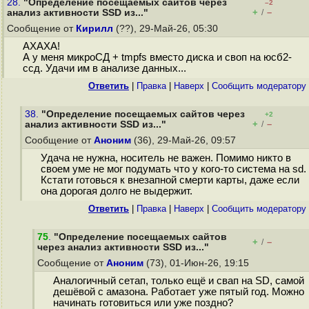
28.
"Определение посещаемых сайтов через
–2
+
–
анализ активности SSD из..."
/
Сообщение от
Кирилл
(??), 29-Май-26, 05:30
АХАХА!
А у меня микроСД + tmpfs вместо диска и своп на юсб2-
ссд. Удачи им в анализе данных...
Ответить
|
Правка
|
Наверх
|
Cообщить модератору
38.
"Определение посещаемых сайтов через
+2
+
–
анализ активности SSD из..."
/
Сообщение от
Аноним
(36), 29-Май-26, 09:57
Удача не нужна, носитель не важен. Помимо никто в
своем уме не мог подумать что у кого-то система на sd.
Кстати готовься к внезапной смерти карты, даже если
она дорогая долго не выдержит.
Ответить
|
Правка
|
Наверх
|
Cообщить модератору
75
.
"Определение посещаемых сайтов
+
–
/
через анализ активности SSD из..."
Сообщение от
Аноним
(73), 01-Июн-26, 19:15
Аналогичный сетап, только ещё и свап на SD, самой
дешёвой с амазона. Работает уже пятый год. Можно
начинать готовиться или уже поздно?