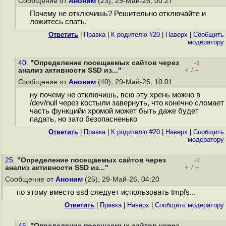
Сообщение от
Аноним
(23), 29-Май-26, 00:27
Почему не отключишь? Решительно отключайте и
ложитесь спать.
Ответить
|
Правка
|
К родителю #20
|
Наверх
|
Cообщить
модератору
40.
"Определение посещаемых сайтов через
–1
+
–
анализ активности SSD из..."
/
Сообщение от
Аноним
(40), 29-Май-26, 10:01
ну почему не отключишь, всю эту хрень можно в
/dev/null через костыли завернуть, что конечно сломает
часть функцийи хромой может быть даже будет
падать, но зато безопасненько
Ответить
|
Правка
|
К родителю #20
|
Наверх
|
Cообщить
модератору
25.
"Определение посещаемых сайтов через
+2
+
–
анализ активности SSD из..."
/
Сообщение от
Аноним
(25), 29-Май-26, 04:20
по этому вместо ssd следует использовать tmpfs...
Ответить
|
Правка
|
Наверх
|
Cообщить модератору
45.
"Определение посещаемых сайтов через