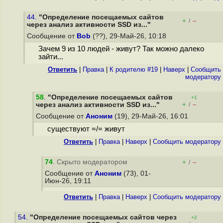
44.
"Определение посещаемых сайтов
+
–
/
через анализ активности SSD из..."
Сообщение от
Bob
(??), 29-Май-26, 10:18
Зачем 9 из 10 людей - живут? Так можно далеко
зайти...
Ответить
|
Правка
|
К родителю #19
|
Наверх
|
Cообщить
модератору
58
.
"Определение посещаемых сайтов
+1
+
–
через анализ активности SSD из..."
/
Сообщение от
Аноним
(19), 29-Май-26, 16:01
существуют =/= живут
Ответить
|
Правка
|
Наверх
|
Cообщить модератору
74
. Скрыто модератором
+
–
/
Сообщение от
Аноним
(73), 01-
Июн-26, 19:11
Ответить
|
Правка
|
Наверх
|
Cообщить модератору
54.
"Определение посещаемых сайтов через
+2