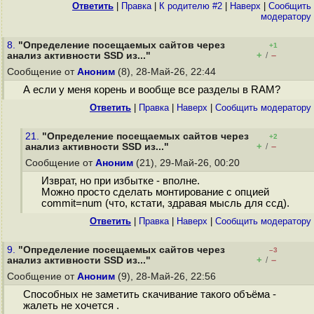
Ответить
|
Правка
|
К родителю #2
|
Наверх
|
Cообщить
модератору
8.
"Определение посещаемых сайтов через
+1
+
–
анализ активности SSD из..."
/
Сообщение от
Аноним
(8), 28-Май-26, 22:44
А если у меня корень и вообще все разделы в RAM?
Ответить
|
Правка
|
Наверх
|
Cообщить модератору
21.
"Определение посещаемых сайтов через
+2
+
–
анализ активности SSD из..."
/
Сообщение от
Аноним
(21), 29-Май-26, 00:20
Изврат, но при избытке - вполне.
Можно просто сделать монтирование с опцией
commit=num (что, кстати, здравая мысль для ссд).
Ответить
|
Правка
|
Наверх
|
Cообщить модератору
9.
"Определение посещаемых сайтов через
–3
+
–
анализ активности SSD из..."
/
Сообщение от
Аноним
(9), 28-Май-26, 22:56
Способных не заметить скачивание такого объёма -
жалеть не хочется .