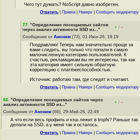
Чего тут думать? NoScript давно изобретен.
Ответить
|
Правка
|
Наверх
|
Cообщить модератору
77
.
"Определение посещаемых сайтов
+
–
/
через анализ активности SSD из..."
Сообщение от
Аноним
(73), 01-Июн-26, 19:19
Поздравляю! Теперь нам значительно проще за
вами следить, вы только что попали в самую
малочисленную категорию пользователей. К
счастью, рекламщикам вы не интересны, так как
эта категория имеет сильную обратную
корреляцию с платёжеспособностью.
Источник: работаю там, где следят и считают.
Ответить
|
Правка
|
Наверх
|
Cообщить модератору
66
.
"Определение посещаемых сайтов через
+
–
/
анализ активности SSD из..."
Сообщение от
Аноним
(66), 29-Май-26, 22:49
А что если весь профиль и кэш лежит в tmpfs? Раньше так
делали на SSD, а у меня так и осталось.
Ответить
|
Правка
|
Наверх
|
Cообщить модератору