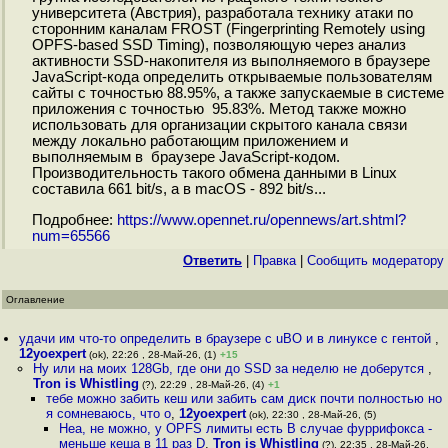
университета (Австрия), разработала технику атаки по
сторонним каналам FROST (Fingerprinting Remotely using
OPFS-based SSD Timing), позволяющую через анализ
активности SSD-накопителя из выполняемого в браузере
JavaScript-кода определить открываемые пользователям
сайты с точностью 88.95%, а также запускаемые в системе
приложения с точностью 95.83%. Метод также можно
использовать для организации скрытого канала связи
между локально работающим приложением и
выполняемым в браузере JavaScript-кодом.
Производительность такого обмена данными в Linux
составила 661 bit/s, а в macOS - 892 bit/s...
Подробнее:
https://www.opennet.ru/opennews/art.shtml?
num=65566
Ответить
|
Правка
|
Cообщить модератору
Оглавление
удачи им что-то определить в браузере с uBO и в линуксе с гентой
,
12yoexpert
(ok), 22:26 , 28-Май-26, (1)
+15
Ну или на моих 128Gb, где они до SSD за неделю не доберутся
,
Tron is Whistling
(?), 22:29 , 28-Май-26, (4)
+1
тебе можно забить кеш или забить сам диск почти полностью но
я сомневаюсь, что о
,
12yoexpert
(ok), 22:30 , 28-Май-26, (5)
Неа, не можно, у OPFS лимиты есть В случае фуррифокса -
меньше кеша в 11 раз D
,
Tron is Whistling
(?), 22:35 , 28-Май-26,