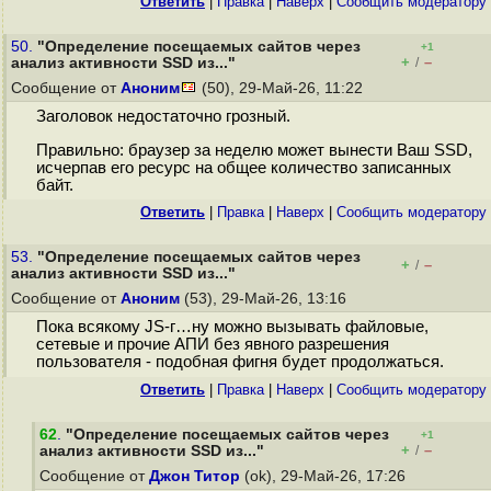
Ответить
|
Правка
|
Наверх
|
Cообщить модератору
50.
"Определение посещаемых сайтов через
+1
+
–
анализ активности SSD из..."
/
Сообщение от
Аноним
(50), 29-Май-26, 11:22
Заголовок недостаточно грозный.
Правильно: браузер за неделю может вынести Ваш SSD,
исчерпав его ресурс на общее количество записанных
байт.
Ответить
|
Правка
|
Наверх
|
Cообщить модератору
53.
"Определение посещаемых сайтов через
+
–
/
анализ активности SSD из..."
Сообщение от
Аноним
(53), 29-Май-26, 13:16
Пока всякому JS-г…ну можно вызывать файловые,
сетевые и прочие АПИ без явного разрешения
пользователя - подобная фигня будет продолжаться.
Ответить
|
Правка
|
Наверх
|
Cообщить модератору
62
.
"Определение посещаемых сайтов через
+1
+
–
анализ активности SSD из..."
/
Сообщение от
Джон Титор
(ok), 29-Май-26, 17:26