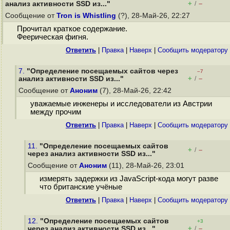
+
–
анализ активности SSD из..."
/
Сообщение от
Tron is Whistling
(?), 28-Май-26, 22:27
Прочитал краткое содержание.
Феерическая фигня.
Ответить
|
Правка
|
Наверх
|
Cообщить модератору
7.
"Определение посещаемых сайтов через
–7
+
–
анализ активности SSD из..."
/
Сообщение от
Аноним
(7), 28-Май-26, 22:42
уважаемые инженеры и исследователи из Австрии
между прочим
Ответить
|
Правка
|
Наверх
|
Cообщить модератору
11.
"Определение посещаемых сайтов
+
–
/
через анализ активности SSD из..."
Сообщение от
Аноним
(11), 28-Май-26, 23:01
измерять задержки из JavaScript-кода могут разве
что британские учёные
Ответить
|
Правка
|
Наверх
|
Cообщить модератору
12.
"Определение посещаемых сайтов
+3
+
–
через анализ активности SSD из..."
/