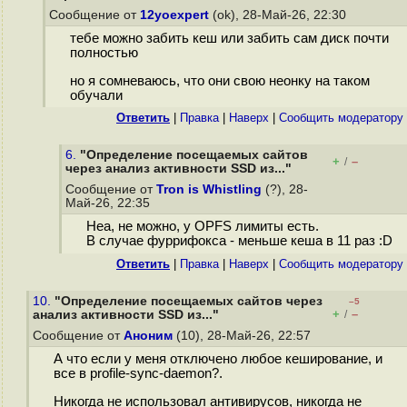
Сообщение от
12yoexpert
(ok), 28-Май-26, 22:30
тебе можно забить кеш или забить сам диск почти
полностью
но я сомневаюсь, что они свою неонку на таком
обучали
Ответить
|
Правка
|
Наверх
|
Cообщить модератору
6.
"Определение посещаемых сайтов
+
–
/
через анализ активности SSD из..."
Сообщение от
Tron is Whistling
(?), 28-
Май-26, 22:35
Неа, не можно, у OPFS лимиты есть.
В случае фуррифокса - меньше кеша в 11 раз :D
Ответить
|
Правка
|
Наверх
|
Cообщить модератору
10.
"Определение посещаемых сайтов через
–5
+
–
анализ активности SSD из..."
/
Сообщение от
Аноним
(10), 28-Май-26, 22:57
А что если у меня отключено любое кеширование, и
все в profile-sync-daemon?.
Никогда не использовал антивирусов, никогда не