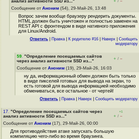
+
–
анализ активности SSD из..."
/
Сообщение от
Аноним
(54), 29-Май-26, 13:48
Вопрос зачем вообще браузеру рендерить документы.
HTML должен быть уничтожен и полностью заменен на
REST API с фронтендом в виде нативного приложения
для Linux/Android.
Ответить
|
Правка
|
К родителю #16
|
Наверх
|
Cообщить
модератору
59
.
"Определение посещаемых сайтов
+
–
/
через анализ активности SSD из..."
Сообщение от
Аноним
(19), 29-Май-26, 16:03
ну да, информационный обмен должен быть только
в виде пикселей готовых для вывода на экран, то
есть готовой для вывода информацией необходимо
обмениваться, все остальное - от чертей!
Ответить
|
Правка
|
Наверх
|
Cообщить модератору
17.
"Определение посещаемых сайтов через
+1
+
–
анализ активности SSD из..."
/
Сообщение от
Аноним
(17), 29-Май-26, 00:00
Для противодействия атаке запускать большую
компиляцию чего-либо во время браузинга.