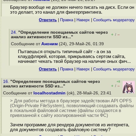
Браузер вообще не должен ничего писать на диск. Если он
это делает, это канал для фингерпринтинга.
Ответить
|
Правка
|
Наверх
|
Cообщить модератору
24.
"Определение посещаемых сайтов через
+
–
/
анализ активности SSD из..."
Сообщение от
Аноним
(24), 29-Май-26, 01:39
Пытаешься открыть типичный сайт - а он за
клаудфлярей, которая, прикрываясь сертом сайта,
начинает чекать твой браузер на наличие оных фич...
Ответить
|
Правка
|
Наверх
|
Cообщить модератору
16.
"Определение посещаемых сайтов через
+8
+
–
анализ активности SSD из..."
/
Сообщение от
localhostadmin
(ok), 28-Май-26, 23:41
> Для работы метода в браузере задействован API OPFS
(Origin-Private FileSystem), позволяющий создавать файлы
в локальной файловой системе (файлы создаются в
привязанной к сайту изолированной части ФС)
Зачем программе для рендера документов из интернета,
для документов создавать файловую систему?