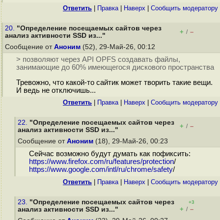
Ответить
|
Правка
|
Наверх
|
Cообщить модератору
20.
"Определение посещаемых сайтов через
+
–
/
анализ активности SSD из..."
Сообщение от
Аноним
(52), 29-Май-26, 00:12
> позволяют через API OPFS создавать файлы,
занимающие до 60% имеющегося дискового пространства
Тревожно, что какой-то сайтик может творить такие вещи.
И ведь не отключишь...
Ответить
|
Правка
|
Наверх
|
Cообщить модератору
22.
"Определение посещаемых сайтов через
+
–
/
анализ активности SSD из..."
Сообщение от
Аноним
(18), 29-Май-26, 00:23
Сейчас возможно будут думать как пофиксить:
https://www.firefox.com/ru/features/protection
/
https://www.google.com/intl/ru/chrome/safety
/
Ответить
|
Правка
|
Наверх
|
Cообщить модератору
23.
"Определение посещаемых сайтов через
+3
+
–
анализ активности SSD из..."
/