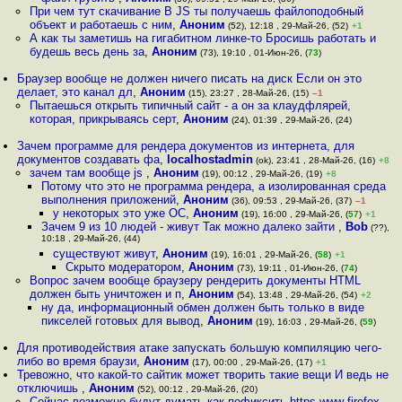
При чем тут скачивание В JS ты получаешь файлоподобный
объект и работаешь с ним
,
Аноним
(52), 12:18 , 29-Май-26, (52)
+1
А как ты заметишь на гигабитном линке-то Бросишь работать и
будешь весь день за
,
Аноним
(73), 19:10 , 01-Июн-26, (
73
)
Браузер вообще не должен ничего писать на диск Если он это
делает, это канал дл
,
Аноним
(15), 23:27 , 28-Май-26, (15)
–1
Пытаешься открыть типичный сайт - а он за клаудфлярей,
которая, прикрываясь серт
,
Аноним
(24), 01:39 , 29-Май-26, (24)
Зачем программе для рендера документов из интернета, для
документов создавать фа
,
localhostadmin
(ok), 23:41 , 28-Май-26, (16)
+8
зачем там вообще js
,
Аноним
(19), 00:12 , 29-Май-26, (19)
+8
Потому что это не программа рендера, а изолированная среда
выполнения приложений
,
Аноним
(36), 09:53 , 29-Май-26, (37)
–1
у некоторых это уже ОС
,
Аноним
(19), 16:00 , 29-Май-26, (
57
)
+1
Зачем 9 из 10 людей - живут Так можно далеко зайти
,
Bob
(??),
10:18 , 29-Май-26, (44)
существуют живут
,
Аноним
(19), 16:01 , 29-Май-26, (
58
)
+1
Скрыто модератором
,
Аноним
(73), 19:11 , 01-Июн-26, (
74
)
Вопрос зачем вообще браузеру рендерить документы HTML
должен быть уничтожен и п
,
Аноним
(54), 13:48 , 29-Май-26, (54)
+2
ну да, информационный обмен должен быть только в виде
пикселей готовых для вывод
,
Аноним
(19), 16:03 , 29-Май-26, (
59
)
Для противодействия атаке запускать большую компиляцию чего-
либо во время браузи
,
Аноним
(17), 00:00 , 29-Май-26, (17)
+1
Тревожно, что какой-то сайтик может творить такие вещи И ведь не
отключишь
,
Аноним
(52), 00:12 , 29-Май-26, (20)
Сейчас возможно будут думать как пофиксить https www firefox