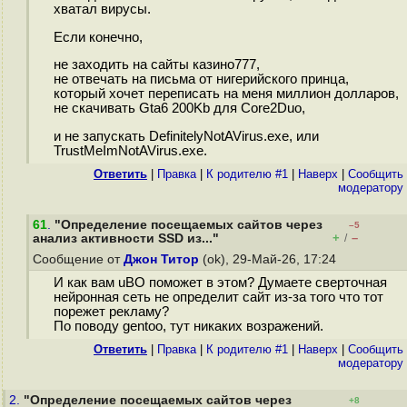
хватал вирусы.
Если конечно,
не заходить на сайты казино777,
не отвечать на письма от нигерийского принца,
который хочет переписать на меня миллион долларов,
не скачивать Gta6 200Kb для Core2Duo,
и не запускать DefinitelyNotAVirus.exe, или
TrustMeImNotAVirus.exe.
Ответить
|
Правка
|
К родителю #1
|
Наверх
|
Cообщить
модератору
61
.
"Определение посещаемых сайтов через
–5
+
–
анализ активности SSD из..."
/
Сообщение от
Джон Титор
(ok), 29-Май-26, 17:24
И как вам uBO поможет в этом? Думаете сверточная
нейронная сеть не определит сайт из-за того что тот
порежет рекламу?
По поводу gentoo, тут никаких возражений.
Ответить
|
Правка
|
К родителю #1
|
Наверх
|
Cообщить
модератору
2.
"Определение посещаемых сайтов через
+8