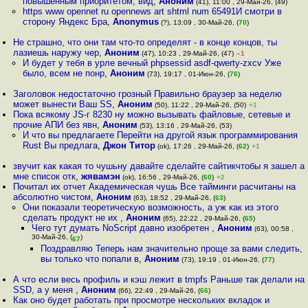
повышенным приоритетом, вид
,
Аноним
(41), 11:00 , 29-Май-26, (49)
https www opennet ru opennews art shtml num 65491И смотри в
сторону Яндекс Бра
,
Anonymus
(?), 13:09 , 30-Май-26, (
70
)
Не страшно, что они там что-то определят - в конце концов, ты
лазиешь наружу чер
,
Аноним
(47), 10:23 , 29-Май-26, (47)
–1
И будет у тебя в урле вечный phpsessid asdf-qwerty-zxcv Уже
было, всем не понр
,
Аноним
(73), 19:17 , 01-Июн-26, (
76
)
Заголовок недостаточно грозный Правильно браузер за неделю
может вынести Ваш SS
,
Аноним
(50), 11:22 , 29-Май-26, (50)
+1
Пока всякому JS-г 8230 ну можно вызывать файловые, сетевые и
прочие АПИ без явн
,
Аноним
(53), 13:16 , 29-Май-26, (53)
И что вы предлагаете Перейти на другой язык программирования
Rust Вы предлага
,
Джон Титор
(ok), 17:26 , 29-Май-26, (
62
)
+1
звучит как какая то чушьну давайте сделайте сайтикчтобы я зашел а
мне список отк
,
жявамэн
(ok), 16:56 , 29-Май-26, (
60
)
+2
Почитал их отчет Академическая чушь Все тайминги расчитаны на
абсолютно чистом
,
Аноним
(63), 18:52 , 29-Май-26, (
63
)
Они показали теоретическую возможность, а уж как из этого
сделать продукт не их
,
Аноним
(65), 22:22 , 29-Май-26, (
65
)
Чего тут думать NoScript давно изобретен
,
Аноним
(63), 00:58 ,
30-Май-26, (
)
67
Поздравляю Теперь нам значительно проще за вами следить,
вы только что попали в
,
Аноним
(73), 19:19 , 01-Июн-26, (
77
)
А что если весь профиль и кэш лежит в tmpfs Раньше так делали на
SSD, а у меня
,
Аноним
(66), 22:49 , 29-Май-26, (
66
)
Как оно будет работать при просмотре нескольких вкладок и