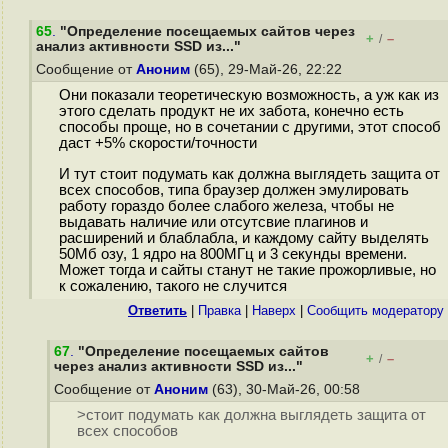
65
.
"Определение посещаемых сайтов через
+
–
/
анализ активности SSD из..."
Сообщение от
Аноним
(65), 29-Май-26, 22:22
Они показали теоретическую возможность, а уж как из
этого сделать продукт не их забота, конечно есть
способы проще, но в сочетании с другими, этот способ
даст +5% скорости/точности
И тут стоит подумать как должна выглядеть защита от
всех способов, типа браузер должен эмулировать
работу гораздо более слабого железа, чтобы не
выдавать наличие или отсутсвие плагинов и
расширений и блаблабла, и каждому сайту выделять
50Мб озу, 1 ядро на 800МГц и 3 секунды времени.
Может тогда и сайты станут не такие прожорливые, но
к сожалению, такого не случится
Ответить
|
Правка
|
Наверх
|
Cообщить модератору
67
.
"Определение посещаемых сайтов
+
–
/
через анализ активности SSD из..."
Сообщение от
Аноним
(63), 30-Май-26, 00:58
>стоит подумать как должна выглядеть защита от
всех способов