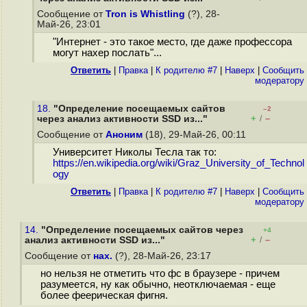
Сообщение от
Tron is Whistling
(?), 28-
Май-26, 23:01
"Интернет - это такое место, где даже профессора
могут нахер послать"...
Ответить
|
Правка
|
К родителю #7
|
Наверх
|
Cообщить
модератору
18.
"Определение посещаемых сайтов
–2
+
–
через анализ активности SSD из..."
/
Сообщение от
Аноним
(18), 29-Май-26, 00:11
Университет Николы Тесла так то:
https://en.wikipedia.org/wiki/Graz_University_of_Technol
ogy
Ответить
|
Правка
|
К родителю #7
|
Наверх
|
Cообщить
модератору
14.
"Определение посещаемых сайтов через
+4
+
–
анализ активности SSD из..."
/
Сообщение от
нах.
(?), 28-Май-26, 23:17
но нельзя не отметить что фс в браузере - причем
разумеется, ну как обычно, неотключаемая - еще
более феерическая фигня.