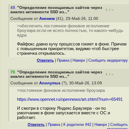
49.
"Определение посещаемых сайтов через
+
–
/
анализ активности SSD из..."
Сообщение от
Аноним
(41), 29-Май-26, 11:00
>обеспечить постоянное фоновое исполнение
броузира если не всего полностью, то какого–нибудь
ядра
Файфокс давно кучу процессов гоняет в фоне. Причем
с повышенным приоритетом, видимо чтоб быстрее
страничка открывалось.
Ответить
|
Правка
|
Наверх
|
Cообщить модератору
70
.
"Определение посещаемых сайтов через
+
–
/
анализ активности SSD из..."
Сообщение от
Anonymus
(?), 30-Май-26, 13:09
>постоянное фоновое исполнение броузира
https://www.opennet.ru/opennews/art.shtml?num=65491
И смотри в сторону Яндекс.Браузера - он по
умолчанию в фоне запускается вместе с ОС и
работает.
Ответить
|
Правка
|
К родителю #42
|
Наверх
|
Cообщить
модератору