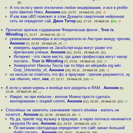
(6)
А что если у меня отключено любое кеширование, и все в profile-
sync-daemon Нико
,
Аноним
(10), 22:57 , 28-Май-26, (10)
–5
И как вам uBO поможет в этом Думаете сверточная нейронная
сеть не определит сай
,
Джон Титор
(ok), 17:24 , 29-Май-26, (
61
)
–5
Прочитал краткое содержание Феерическая фигня
,
Tron is
Whistling
(?), 22:27 , 28-Май-26, (2)
+8
уважаемые инженеры и исследователи из Австрии между прочим
,
Аноним
(7), 22:42 , 28-Май-26, (7)
–7
измерять задержки из JavaScript-кода могут разве что
британские учёные
,
Аноним
(11), 23:01 , 28-Май-26, (11)
Интернет - это такое место, где даже профессора могут нахер
послать
,
Tron is Whistling
(?), 23:01 , 28-Май-26, (12)
+3
Университет Николы Тесла так то https en wikipedia org wiki
Graz_University_of
,
Аноним
(18), 00:11 , 29-Май-26, (18)
–2
но нельзя не отметить что фс в браузере - причем разумеется, ну
как обычно, неот
,
нах.
(?), 23:17 , 28-Май-26, (14)
+4
А если у меня корень и вообще все разделы в RAM
,
Аноним
(8),
22:44 , 28-Май-26, (8)
+1
Изврат, но при избытке - вполне Можно просто сделать
монтирование с опцией commi
,
Аноним
(21), 00:20 , 29-Май-26, (21)
+2
Способных не заметить скачивание такого объёма - жалеть не
хочется
,
Аноним
(9), 22:56 , 28-Май-26, (9)
–3
Ну да, прилёг под музыку в браузере, а через полчаса начинается
загрузка Но ано
,
Аноним
(11), 23:03 , 28-Май-26, (13)
+6
По миганию светодиода определяет что сайт начал большой
файл грузить
,
Аноним
(36), 09:51 , 29-Май-26, (36)