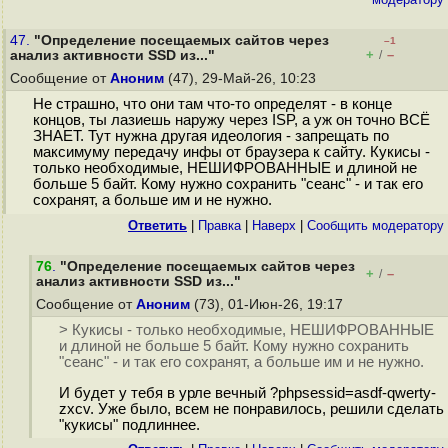
47.
"Определение посещаемых сайтов через
–1
+
–
анализ активности SSD из..."
/
Сообщение от
Аноним
(47), 29-Май-26, 10:23
Не страшно, что они там что-то определят - в конце
концов, ты лазиешь наружу через ISP, а уж он точно ВСЁ
ЗНАЕТ. Тут нужна другая идеология - запрещать по
максимуму передачу инфы от браузера к сайту. Кукисы -
только необходимые, НЕШИФРОВАННЫЕ и длиной не
больше 5 байт. Кому нужно сохранить "сеанс" - и так его
сохранят, а больше им и не нужно.
Ответить
|
Правка
|
Наверх
|
Cообщить модератору
76
.
"Определение посещаемых сайтов через
+
–
/
анализ активности SSD из..."
Сообщение от
Аноним
(73), 01-Июн-26, 19:17
> Кукисы - только необходимые, НЕШИФРОВАННЫЕ
и длиной не больше 5 байт. Кому нужно сохранить
"сеанс" - и так его сохранят, а больше им и не нужно.
И будет у тебя в урле вечный ?phpsessid=asdf-qwerty-
zxcv. Уже было, всем не понравилось, решили сделать
"кукисы" подлиннее.