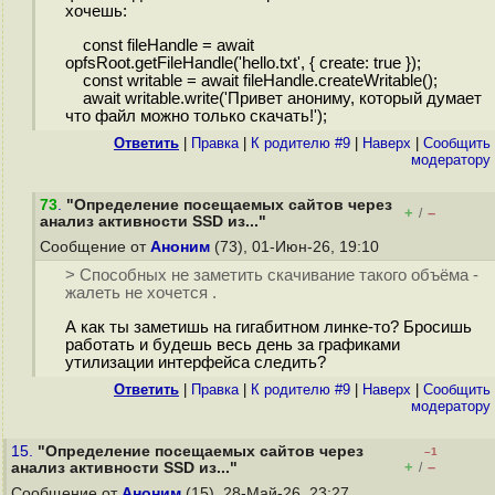
хочешь:
const fileHandle = await
opfsRoot.getFileHandle('hello.txt', { create: true });
const writable = await fileHandle.createWritable();
await writable.write('Привет анониму, который думает
что файл можно только скачать!');
Ответить
|
Правка
|
К родителю #9
|
Наверх
|
Cообщить
модератору
73
.
"Определение посещаемых сайтов через
+
–
/
анализ активности SSD из..."
Сообщение от
Аноним
(73), 01-Июн-26, 19:10
> Способных не заметить скачивание такого объёма -
жалеть не хочется .
А как ты заметишь на гигабитном линке-то? Бросишь
работать и будешь весь день за графиками
утилизации интерфейса следить?
Ответить
|
Правка
|
К родителю #9
|
Наверх
|
Cообщить
модератору
15.
"Определение посещаемых сайтов через
–1
+
–
анализ активности SSD из..."
/
Сообщение от
Аноним
(15), 28-Май-26, 23:27