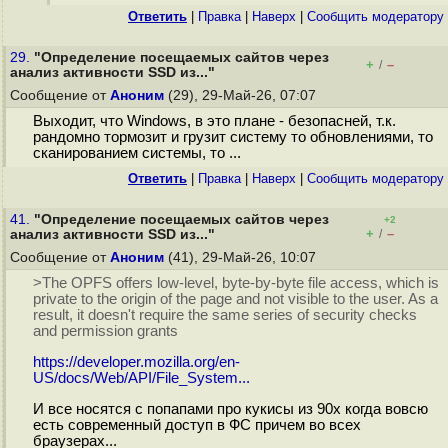
Ответить
|
Правка
|
Наверх
|
Cообщить модератору
29.
"Определение посещаемых сайтов через
+
–
/
анализ активности SSD из..."
Сообщение от
Аноним
(29), 29-Май-26, 07:07
Выходит, что Windows, в это плане - безопасней, т.к.
рандомно тормозит и грузит систему то обновлениями, то
сканированием системы, то ...
Ответить
|
Правка
|
Наверх
|
Cообщить модератору
41.
"Определение посещаемых сайтов через
+2
+
–
анализ активности SSD из..."
/
Сообщение от
Аноним
(41), 29-Май-26, 10:07
>The OPFS offers low-level, byte-by-byte file access, which is
private to the origin of the page and not visible to the user. As a
result, it doesn't require the same series of security checks
and permission grants
https://developer.mozilla.org/en-
US/docs/Web/API/File_System...
И все носятся с попапами про кукисы из 90х когда вовсю
есть современный доступ в ФС причем во всех
браузерах...