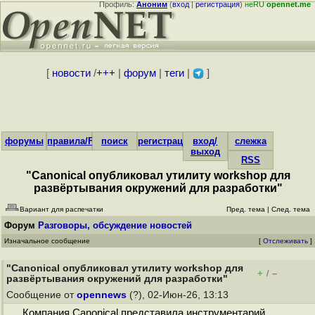
Профиль:
Аноним
(
вход
|
регистрация
)
неRU
opennet.me
[
новости
/
+++
|
форум
|
теги
|
]
форумы
правила/FAQ
поиск
регистрация
вход/
слежка
выход
RSS
"Canonical опубликовал утилиту workshop для
развёртывания окружений для разработки"
Вариант для распечатки
Пред. тема
|
След. тема
Форум
Разговоры, обсуждение новостей
Изначальное сообщение
[
Отслеживать
]
"Canonical опубликовал утилиту workshop для
+
–
/
развёртывания окружений для разработки"
Сообщение от
opennews
(?), 02-Июн-26, 13:13
Компания Canonical представила инструментарий