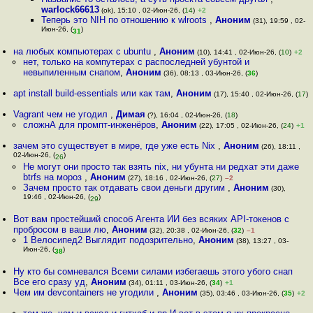
warlock66613
(ok), 15:10 , 02-Июн-26, (
14
)
+2
Теперь это NIH по отношению к wlroots
,
Аноним
(31), 19:59 , 02-
Июн-26, (
)
31
на любых компьютерах с ubuntu
,
Аноним
(10), 14:41 , 02-Июн-26, (
10
)
+2
нет, только на компутерах с распоследней убунтой и
невыпиленным снапом
,
Аноним
(36), 08:13 , 03-Июн-26, (
36
)
apt install build-essentials или как там
,
Аноним
(17), 15:40 , 02-Июн-26, (
17
)
Vagrant чем не угодил
,
Димая
(?), 16:04 , 02-Июн-26, (
18
)
сложнА для промпт-инженёров
,
Аноним
(22), 17:05 , 02-Июн-26, (
24
)
+1
зачем это существует в мире, где уже есть Nix
,
Аноним
(26), 18:11 ,
02-Июн-26, (
)
26
Не могут они просто так взять nix, ни убунта ни редхат эти даже
btrfs на мороз
,
Аноним
(27), 18:16 , 02-Июн-26, (
27
)
–2
Зачем просто так отдавать свои деньги другим
,
Аноним
(30),
19:46 , 02-Июн-26, (
)
29
Вот вам простейший способ Агента ИИ без всяких API-токенов с
пробросом в ваши лю
,
Аноним
(32), 20:38 , 02-Июн-26, (
32
)
–1
1 Велосипед2 Выглядит подозрительно
,
Аноним
(38), 13:27 , 03-
Июн-26, (
)
38
Ну кто бы сомневался Всеми силами избегаешь этого убого снап
Все его сразу уд
,
Аноним
(34), 01:11 , 03-Июн-26, (
34
)
+1
Чем им devcontainers не угодили
,
Аноним
(35), 03:46 , 03-Июн-26, (
35
)
+2