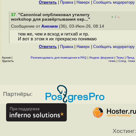
Ответить
|
Правка
|
Наверх
|
Cообщить модератору
37
.
"Canonical опубликовал утилиту
+
–
/
workshop для развёртывания окр..."
Сообщение от
Аноним
(36), 03-Июн-26, 08:14
тем же, чем и вскод и гитхаб и пр.
И вот в этом я их прекрасно понимаю
Ответить
|
Правка
|
Наверх
|
Cообщить модератору
Архив
|
Рекомендовать для помещения в FAQ
|
Индекс форумов
|
Темы
|
Пред.
Удалить
тема
|
След. тема
Партнёры:
Хостинг: