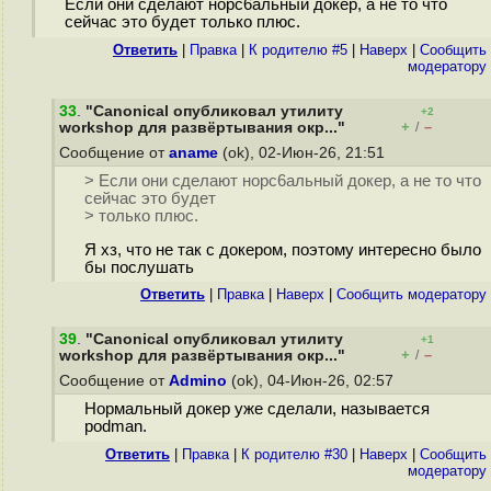
Если они сделают норс6альный докер, а не то что
сейчас это будет только плюс.
Ответить
|
Правка
|
К родителю #5
|
Наверх
|
Cообщить
модератору
33
.
"Canonical опубликовал утилиту
+2
+
–
workshop для развёртывания окр..."
/
Сообщение от
aname
(ok), 02-Июн-26, 21:51
> Если они сделают норс6альный докер, а не то что
сейчас это будет
> только плюс.
Я хз, что не так с докером, поэтому интересно было
бы послушать
Ответить
|
Правка
|
Наверх
|
Cообщить модератору
39
.
"Canonical опубликовал утилиту
+1
+
–
workshop для развёртывания окр..."
/
Сообщение от
Admino
(ok), 04-Июн-26, 02:57
Нормальный докер уже сделали, называется
podman.
Ответить
|
Правка
|
К родителю #30
|
Наверх
|
Cообщить
модератору