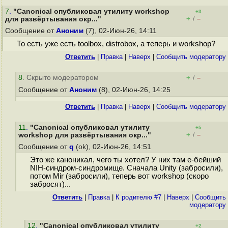
7
.
"Canonical опубликовал утилиту workshop
+3
+
–
для развёртывания окр..."
/
Сообщение от
Аноним
(7), 02-Июн-26, 14:11
То есть уже есть toolbox, distrobox, а теперь и workshop?
Ответить
|
Правка
|
Наверх
|
Cообщить модератору
8
. Скрыто модератором
+
–
/
Сообщение от
Аноним
(8), 02-Июн-26, 14:25
Ответить
|
Правка
|
Наверх
|
Cообщить модератору
11
.
"Canonical опубликовал утилиту
+5
+
–
workshop для развёртывания окр..."
/
Сообщение от
q
(ok), 02-Июн-26, 14:51
Это же каноникал, чего ты хотел? У них там е-бейший
NIH-синдром-синдромище. Сначала Unity (забросили),
потом Mir (забросили), теперь вот workshop (скоро
забросят)...
Ответить
|
Правка
|
К родителю #7
|
Наверх
|
Cообщить
модератору
12
.
"Canonical опубликовал утилиту
+2