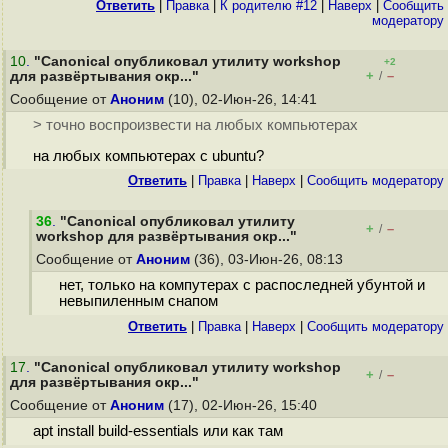
Ответить
|
Правка
|
К родителю #12
|
Наверх
|
Cообщить
модератору
10
.
"Canonical опубликовал утилиту workshop
+2
+
–
для развёртывания окр..."
/
Сообщение от
Аноним
(10), 02-Июн-26, 14:41
> точно воспроизвести на любых компьютерах
на любых компьютерах с ubuntu?
Ответить
|
Правка
|
Наверх
|
Cообщить модератору
36
.
"Canonical опубликовал утилиту
+
–
/
workshop для развёртывания окр..."
Сообщение от
Аноним
(36), 03-Июн-26, 08:13
нет, только на компутерах с распоследней убунтой и
невыпиленным снапом
Ответить
|
Правка
|
Наверх
|
Cообщить модератору
17
.
"Canonical опубликовал утилиту workshop
+
–
/
для развёртывания окр..."
Сообщение от
Аноним
(17), 02-Июн-26, 15:40
apt install build-essentials или как там