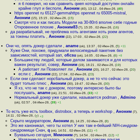
я б поверил, но как сравнить qwen который доступен онлайн
крайне глуп и бесполе
,
Аноним
(40), 13:12 , 04-Июн-26, (
40
)
https opennet ru 65127-gemmahttps opennet ru 65005-mistral
,
Аноним
(15), 15:15 , 02-Июн-26, (
15
)
Смотря что и как писать Модели на 30-80гб вполне себе годные
Откровенное плохие
,
Аноним83
(?), 15:35 , 02-Июн-26, (
16
)
да разрабатывай, не проблема хоть агентами хоть роем агентов,
за токены платить
,
Аноним
(22), 17:03 , 02-Июн-26, (
22
)
Они чо, опять докер сделали
,
aname
(ok), 13:37 , 02-Июн-26, (
5
)
+11
Хуже Они, похоже, придумали велосипедный пакетник без
зависимостей, который зап
,
oficsu
(ok), 14:05 , 02-Июн-26, (
6
)
+8
Большинству людей, которые делом занимаются и для которых
важен результат, совер
,
Аноним
(19), 16:21 , 02-Июн-26, (
19
)
А работает ли Позволяет ли
,
Аноним
(20), 16:27 , 02-Июн-26, (
20
)
если с
,
Аноним
(22), 17:04 , 02-Июн-26, (
23
)
Если они сделают норс6альный докер, а не то что сейчас это
будет только плюс
,
Аноним
(30), 19:47 , 02-Июн-26, (
30
)
Я хз, что не так с докером, поэтому интересно было бы
послушать
,
aname
(ok), 21:51 , 02-Июн-26, (
33
)
+2
Нормальный докер уже сделали, называется podman
,
Admino
(ok), 02:57 , 04-Июн-26, (
39
)
+1
То есть уже есть toolbox, distrobox, а теперь и workshop
,
Аноним
(7),
14:11 , 02-Июн-26, (
)
7
+3
Скрыто модератором
,
Аноним
(8), 14:25 , 02-Июн-26, (
8
)
Это же каноникал, чего ты хотел У них там е-бейший NIH-синдром-
синдромище Снач
,
q
(ok), 14:51 , 02-Июн-26, (
11
)
+5
Буквально сегодня
,
Мемоним
(?), 14:54 , 02-Июн-26, (
12
)
+2
Название-то осталось, а суть проекта совсем другая
,