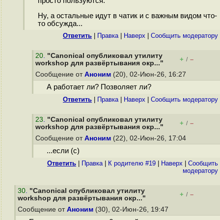
просто пользуются.
Ну, а остальные идут в чатик и с важным видом что-
то обсужда...
Ответить
|
Правка
|
Наверх
|
Cообщить модератору
20
.
"Canonical опубликовал утилиту
+
–
/
workshop для развёртывания окр..."
Сообщение от
Аноним
(20), 02-Июн-26, 16:27
А работает ли? Позволяет ли?
Ответить
|
Правка
|
Наверх
|
Cообщить модератору
23
.
"Canonical опубликовал утилиту
+
–
/
workshop для развёртывания окр..."
Сообщение от
Аноним
(22), 02-Июн-26, 17:04
...если (с)
Ответить
|
Правка
|
К родителю #19
|
Наверх
|
Cообщить
модератору
30
.
"Canonical опубликовал утилиту
+
–
/
workshop для развёртывания окр..."
Сообщение от
Аноним
(30), 02-Июн-26, 19:47