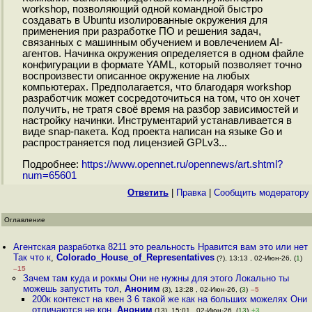
workshop, позволяющий одной командной быстро
создавать в Ubuntu изолированные окружения для
применения при разработке ПО и решения задач,
связанных с машинным обучением и вовлечением AI-
агентов. Начинка окружения определяется в одном файле
конфигурации в формате YAML, который позволяет точно
воспроизвести описанное окружение на любых
компьютерах. Предполагается, что благодаря workshop
разработчик может сосредоточиться на том, что он хочет
получить, не тратя своё время на разбор зависимостей и
настройку начинки. Инструментарий устанавливается в
виде snap-пакета. Код проекта написан на языке Go и
распространяется под лицензией GPLv3...
Подробнее:
https://www.opennet.ru/opennews/art.shtml?
num=65601
Ответить
|
Правка
|
Cообщить модератору
Оглавление
Агентская разработка 8211 это реальность Нравится вам это или нет
Так что к
,
Colorado_House_of_Representatives
(?), 13:13 , 02-Июн-26, (
1
)
–15
Зачем там куда и рокмы Они не нужны для этого Локально ты
можешь запустить тол
,
Аноним
(3), 13:28 , 02-Июн-26, (
3
)
–5
200к контекст на квен 3 6 такой же как на больших можелях Они
отличаются не кон
,
Аноним
(13), 15:01 , 02-Июн-26, (
13
)
+3