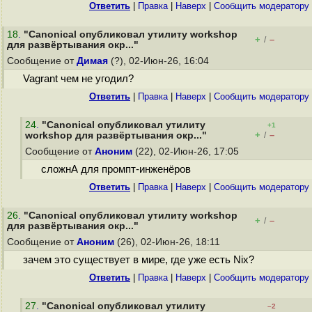
Ответить
|
Правка
|
Наверх
|
Cообщить модератору
18
.
"Canonical опубликовал утилиту workshop
+
–
/
для развёртывания окр..."
Сообщение от
Димая
(?), 02-Июн-26, 16:04
Vagrant чем не угодил?
Ответить
|
Правка
|
Наверх
|
Cообщить модератору
24
.
"Canonical опубликовал утилиту
+1
+
–
workshop для развёртывания окр..."
/
Сообщение от
Аноним
(22), 02-Июн-26, 17:05
сложнА для промпт-инженёров
Ответить
|
Правка
|
Наверх
|
Cообщить модератору
26
.
"Canonical опубликовал утилиту workshop
+
–
/
для развёртывания окр..."
Сообщение от
Аноним
(26), 02-Июн-26, 18:11
зачем это существует в мире, где уже есть Nix?
Ответить
|
Правка
|
Наверх
|
Cообщить модератору
27
.
"Canonical опубликовал утилиту
–2