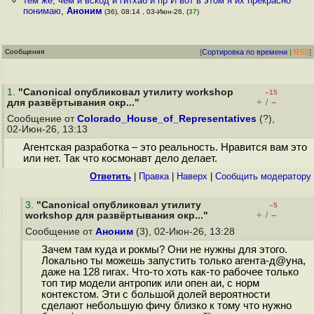
тем же, чем и вскод и гитхаб и пр И вот в этом я их прекрасно
понимаю
,
Аноним
(36), 08:14 , 03-Июн-26, (
37
)
Сообщения
[
Сортировка по времени
|
RSS
]
1
.
"Canonical опубликовал утилиту workshop
–15
+
–
для развёртывания окр..."
/
Сообщение от
Colorado_House_of_Representatives
(?),
02-Июн-26, 13:13
Агентская разработка – это реальность. Нравится вам это
или нет. Так что космонавт дело делает.
Ответить
|
Правка
|
Наверх
|
Cообщить модератору
3
.
"Canonical опубликовал утилиту
–5
+
–
workshop для развёртывания окр..."
/
Сообщение от
Аноним
(3), 02-Июн-26, 13:28
Зачем там куда и рокмы? Они не нужны для этого.
Локально ты можешь запустить только агента-д@уна,
даже на 128 гигах. Что-то хоть как-то рабочее только
топ тир модели антропик или опен аи, с норм
контекстом. Эти с большой долей вероятности
сделают небольшую фичу близко к тому что нужно