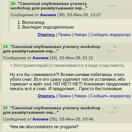
38
.
"Canonical опубликовал утилиту
+
–
/
workshop для развёртывания окр..."
Сообщение от
Аноним
(38), 03-Июн-26, 13:27
1. Велосипед
2. Выглядит подозрительно
Ответить
|
Правка
|
Наверх
|
Cообщить модератору
34
.
"Canonical опубликовал утилиту workshop
+1
+
–
для развёртывания окр..."
/
Сообщение от
Аноним
(34), 03-Июн-26, 01:11
> Инструментарий устанавливается в виде snap-пакета.
Ну кто бы сомневался?! Всеми силами избегаешь этого
убого снап. Все его сразу удаляют после установки, ибо
тормозит и жрёт ssd. НО НЕТ! НЕТ! Коконикал продолжает
пихать всё в снап. И продолжит... Просто бестолковые.
Ответить
|
Правка
|
Наверх
|
Cообщить модератору
35
.
"Canonical опубликовал утилиту workshop
+2
+
–
для развёртывания окр..."
/
Сообщение от
Аноним
(35), 03-Июн-26, 03:46
Чем им devcontainers не угодили?