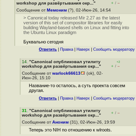
+
–
workshop для развёртывания окр..."
/
Сообщение от
Мемоним
(?), 02-Июн-26, 14:54
> Canonical today released Mir 2.27 as the latest
version of this set of compositor libraries for easily
building Wayland-based shells on Linux and fitting into
the Ubuntu Linux paradigm
Буквально сегодня
Ответить
|
Правка
|
Наверх
|
Cообщить модератору
14
.
"Canonical опубликовал утилиту
+2
+
–
workshop для развёртывания окр..."
/
Сообщение от
warlock66613
(ok), 02-
Июн-26, 15:10
Название-то осталось, а суть проекта совсем
другая.
Ответить
|
Правка
|
Наверх
|
Cообщить модератору
31
.
"Canonical опубликовал утилиту
+
–
/
workshop для развёртывания окр..."
Сообщение от
Аноним
(31), 02-Июн-26, 19:59
Теперь это NIH по отношению к wlroots.