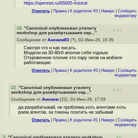
https://opennet.ru/65005-mistral
Ответить
|
Правка
|
К родителю #3
|
Наверх
|
Cообщить
модератору
16
.
"Canonical опубликовал утилиту
+
–
/
workshop для развёртывания окр..."
Сообщение от
Аноним83
(?), 02-Июн-26, 15:35
Смотря что и как писать.
Модели на 30-80гб вполне себе годные.
Откровенное плохие это пару гигов на мобиле
работающие.
Ответить
|
Правка
|
К родителю #3
|
Наверх
|
Cообщить
модератору
22
.
"Canonical опубликовал утилиту
+
–
/
workshop для развёртывания окр..."
Сообщение от
Аноним
(22), 02-Июн-26, 17:03
да разрабатывай, не проблема.хоть агентами хоть
роем агентов, за токены платить не забывай
Ответить
|
Правка
|
К родителю #1
|
Наверх
|
Cообщить
модератору
5
.
"Canonical опубликовал утилиту workshop
+11