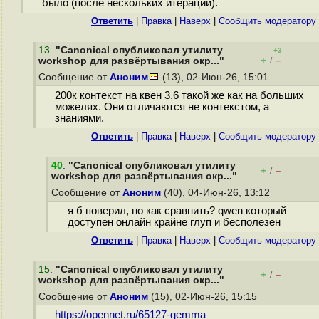
было (после нескольких итераций).
Ответить
|
Правка
|
Наверх
|
Cообщить модератору
13
.
"Canonical опубликовал утилиту
+3
+
–
workshop для развёртывания окр..."
/
Сообщение от
Аноним
(13), 02-Июн-26, 15:01
200к контекст на квен 3.6 такой же как на больших
можелях. Они отличаются не контекстом, а
знаниями.
Ответить
|
Правка
|
Наверх
|
Cообщить модератору
40
.
"Canonical опубликовал утилиту
+
–
/
workshop для развёртывания окр..."
Сообщение от
Аноним
(40), 04-Июн-26, 13:12
я б поверил, но как сравнить? qwen который
доступен онлайн крайне глуп и бесполезен
Ответить
|
Правка
|
Наверх
|
Cообщить модератору
15
.
"Canonical опубликовал утилиту
+
–
/
workshop для развёртывания окр..."
Сообщение от
Аноним
(15), 02-Июн-26, 15:15
https://opennet.ru/65127-gemma