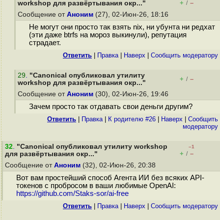
+
–
workshop для развёртывания окр..."
/
Сообщение от
Аноним
(27), 02-Июн-26, 18:16
Не могут они просто так взять nix, ни убунта ни редхат
(эти даже btrfs на мороз выкинули), репутация
страдает.
Ответить
|
Правка
|
Наверх
|
Cообщить модератору
29
.
"Canonical опубликовал утилиту
+
–
/
workshop для развёртывания окр..."
Сообщение от
Аноним
(30), 02-Июн-26, 19:46
Зачем просто так отдавать свои деньги другим?
Ответить
|
Правка
|
К родителю #26
|
Наверх
|
Cообщить
модератору
32
.
"Canonical опубликовал утилиту workshop
–1
+
–
для развёртывания окр..."
/
Сообщение от
Аноним
(32), 02-Июн-26, 20:38
Вот вам простейший способ Агента ИИ без всяких API-
токенов с пробросом в ваши любимые OpenAI:
https://github.com/Staks-sor/ai-free
Ответить
|
Правка
|
Наверх
|
Cообщить модератору