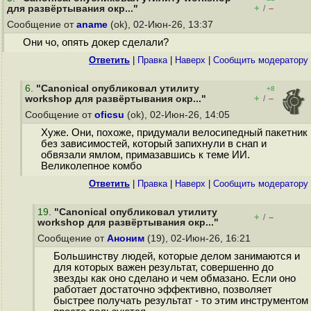
+
–
для развёртывания окр..."
/
Сообщение от
aname
(ok), 02-Июн-26, 13:37
Они чо, опять докер сделали?
Ответить
|
Правка
|
Наверх
|
Cообщить модератору
6
.
"Canonical опубликовал утилиту
+8
+
–
workshop для развёртывания окр..."
/
Сообщение от
oficsu
(ok), 02-Июн-26, 14:05
Хуже. Они, похоже, придумали велосипедный пакетник
без зависимостей, который запихнули в снап и
обвязали ямлом, примазавшись к теме ИИ.
Великолепное комбо
Ответить
|
Правка
|
Наверх
|
Cообщить модератору
19
.
"Canonical опубликовал утилиту
+
–
/
workshop для развёртывания окр..."
Сообщение от
Аноним
(19), 02-Июн-26, 16:21
Большинству людей, которые делом занимаются и
для которых важен результат, совершенно до
звезды как оно сделано и чем обмазано. Если оно
работает достаточно эффективно, позволяет
быстрее получать результат - то этим инструментом