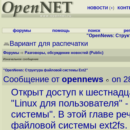
НОВОСТИ
(
+
)
КОНТ
форумы
помощь
поиск
ре
"OpenNews: Струк
Вариант для распечатки
Форумы
Разговоры, обсуждение новостей
(Public)
Изначальное сообщение
"OpenNews: Структура файловой системы Ext2"
Сообщение от
opennews
on 2
Открыт доступ к шестнадц
"Linux для пользователя" 
системы". В этой главе ре
файловой системы ext2fs.