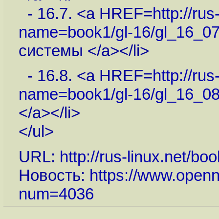
- 16.7. <a HREF=
http://ru
name=book1/gl-16/gl_16_07
системы </a></li>
- 16.8. <a HREF=
http://ru
name=book1/gl-16/gl_16_08
</a></li>
</ul>
URL:
http://rus-linux.net/
Новость:
https://www.openn
num=4036