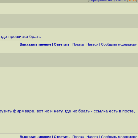
[
Сортировка по времени
|
RSS
]
 где прошивки брать
Высказать мнение
|
Ответить
|
Правка
|
Наверх
|
Cообщить модератору
узить фирмваре. вот их и нету. где их брать - ссылка есть в посте,
Высказать мнение
|
Ответить
|
Правка
|
Наверх
|
Cообщить модератору