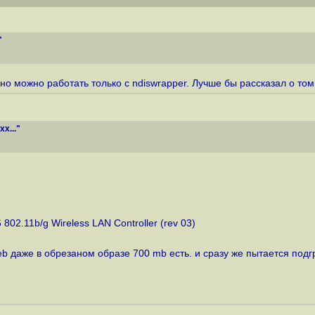
"
но можно работать только с ndiswrapper. Лучше бы рассказал о том
x..."
802.11b/g Wireless LAN Controller (rev 03)
deb даже в обрезаном образе 700 mb есть. и сразу же пытается подгр