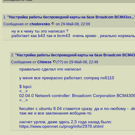
1.
"Настройка работы беспроводной карты на базе Broadcom BCM43xx...
Сообщение от
chodorenko
on 29-Май-08, 22:09
ну и к чему ты это написал ?
работает как b43 так и bcm43 очень криво , реально нормаль
2.
"Настройка работы беспроводной карты на базе Broadcom BCM43x
Сообщение от
Chinese
(??) on 29-Май-08, 22:48
правильно сделал что написал
у меня все прекрасно работает, compaq nx6110
$ lspci
<...>
02:04.0 Network controller: Broadcom Corporation BCM4306 
<...>
fwcutter с ubuntu 8.04 ставится сразу. да и по-любому - .
там же и все заклинания вобщем-то.
насчет урлов, даже здесь 2,5 года назад было:
https://www.opennet.ru/prog/info/2978.shtml