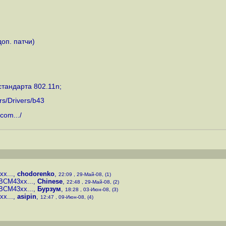
оп. патчи)
тандарта 802.11n;
ers/Drivers/b43
com...
/
x...
,
chodorenko
,
22:09 , 29-Май-08, (1)
BCM43xx...
,
Chinese
,
22:48 , 29-Май-08, (2)
BCM43xx...
,
Бурзум
,
18:28 , 03-Июн-08, (3)
x...
,
asipin
,
12:47 , 09-Июн-08, (4)