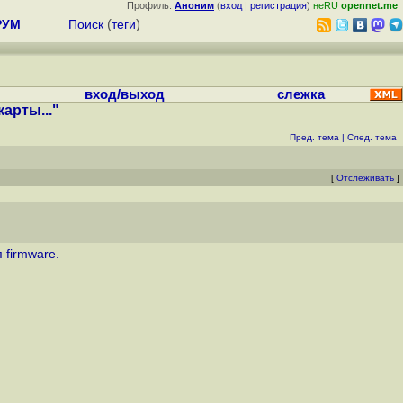
Профиль:
Аноним
(
вход
|
регистрация
)
неRU
opennet.me
РУМ
Поиск
(
теги
)
вход/выход
слежка
арты..."
Пред. тема
|
След. тема
[
Отслеживать
]
 firmware.