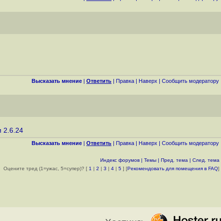
Высказать мнение
|
Ответить
|
Правка
|
Наверх
|
Cообщить модератору
 2.6.24
Высказать мнение
|
Ответить
|
Правка
|
Наверх
|
Cообщить модератору
Индекс форумов
|
Темы
|
Пред. тема
|
След. тема
Оцените тред (1=ужас, 5=супер)? [
1
|
2
|
3
|
4
|
5
] [
Рекомендовать для помещения в FAQ
]