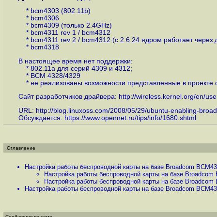
* bcm4303 (802.11b)
* bcm4306
* bcm4309 (только 2.4GHz)
* bcm4311 rev 1 / bcm4312
* bcm4311 rev 2 / bcm4312 (с 2.6.24 ядром работает через д
* bcm4318
В настоящее время нет поддержки:
* 802.11a для серий 4309 и 4312;
* BCM 4328/4329
* не реализованы возможности представленные в проекте с
Сайт разработчиков драйвера:
http://wireless.kernel.org/en/us
URL:
http://blog.linuxoss.com/2008/05/29/ubuntu-enabling-broad
Обсуждается:
https://www.opennet.ru/tips/info/1680.shtml
Оглавление
Настройка работы беспроводной карты на базе Broadcom BCM43x
Настройка работы беспроводной карты на базе Broadcom 
Настройка работы беспроводной карты на базе Broadcom 
Настройка работы беспроводной карты на базе Broadcom BCM43x
Сообщения по теме