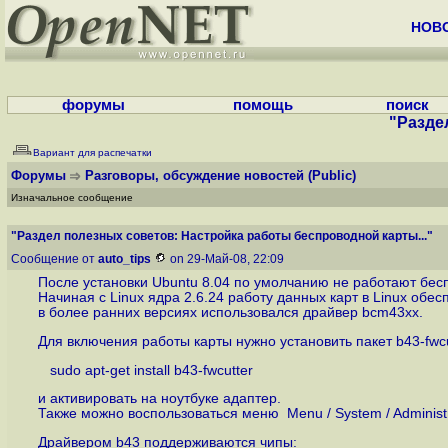
НОВ
форумы
помощь
поиск
"Разде
Вариант для распечатки
Форумы
Разговоры, обсуждение новостей
(Public)
Изначальное сообщение
"Раздел полезных советов: Настройка работы беспроводной карты..."
Сообщение от
auto_tips
on 29-Май-08, 22:09
После установки Ubuntu 8.04 по умолчанию не работают бесп
Начиная с Linux ядра 2.6.24 работу данных карт в Linux обес
в более ранних версиях использовался драйвер bcm43xx.
Для включения работы карты нужно установить пакет b43-fwcut
sudo apt-get install b43-fwcutter
и активировать на ноутбуке адаптер.
Также можно воспользоваться меню Menu / System / Administra
Драйвером b43 поддерживаются чипы: