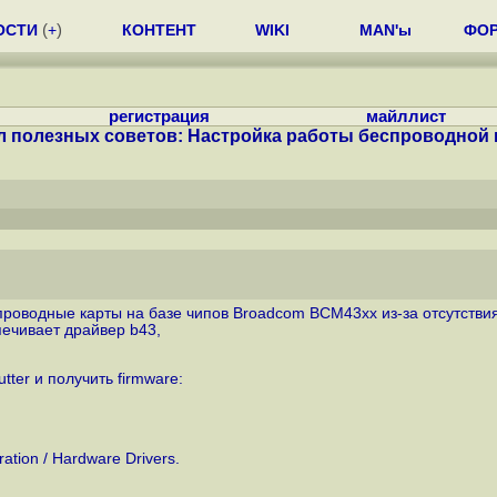
ОСТИ
(
+
)
КОНТЕНТ
WIKI
MAN'ы
ФО
регистрация
майллист
л полезных советов: Настройка работы беспроводной к
роводные карты на базе чипов Broadcom BCM43xx из-за отсутствия
печивает драйвер b43,
ter и получить firmware:
tion / Hardware Drivers.