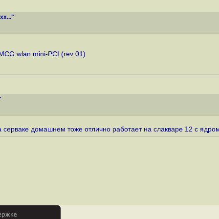
x..."
CG wlan mini-PCI (rev 01)
"
а серваке домашнем тоже отлично работает на слакваре 12 с ядром