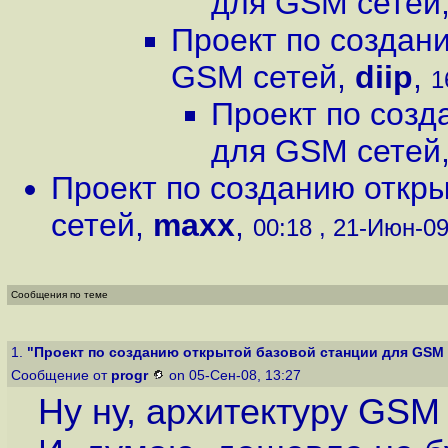
для GSM сетей
Проект по создан
GSM сетей
,
diip
,
1
Проект по созд
для GSM сетей
Проект по созданию откр
сетей
,
maxx
,
00:18 , 21-Июн-09
Сообщения по теме
1.
"Проект по созданию открытой базовой станции для GSM 
Сообщение от
progr
on 05-Сен-08, 13:27
Ну ну, архитектуру GSM 