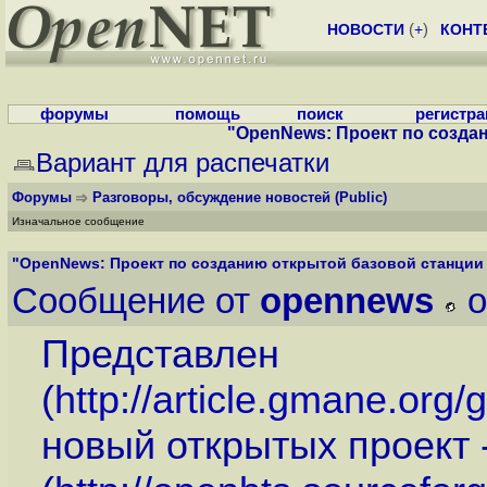
НОВОСТИ
(
+
)
КОНТ
форумы
помощь
поиск
регистр
"OpenNews: Проект по создан
Вариант для распечатки
Форумы
Разговоры, обсуждение новостей
(Public)
Изначальное сообщение
"OpenNews: Проект по созданию открытой базовой станции д
Сообщение от
opennews
o
Представлен
(
http://article.gmane.or
новый открытых проект 