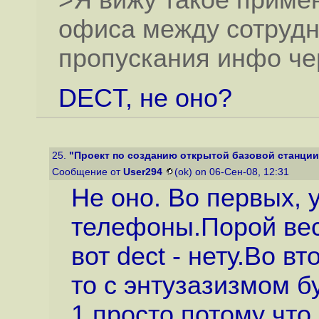
>Я вижу такое примен
офиса между сотрудн
пропускания инфо че
DECT, не оно?
25.
"Проект по созданию открытой базовой станции
Сообщение от
User294
(ok) on 06-Сен-08, 12:31
Не оно. Во первых, 
телефоны.Порой ве
вот dect - нету.Во в
то с энтузазизмом б
1 просто потому что 