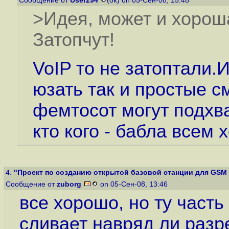
Сообщение от
User294
(ok) on 05-Сен-08, 15:48
>Идея, может и хороша
Затопчут!
VoIP то не затоптали.И
юзать так и простые 
фемтосот могут подхва
кто кого - бабла всем 
4.
"Проект по созданию открытой базовой станции для GSM 
Сообщение от
zuborg
on 05-Сен-08, 13:46
все хорошо, но ту част
сливает навряд ли разр