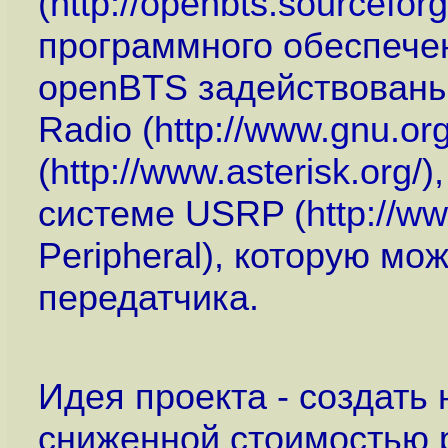
(
http://openbts.sourceforg
программного обеспече
openBTS задействованы 
Radio (
http://www.gnu.or
(
http://www.asterisk.org
/
системе USRP (
http://w
Peripheral), которую м
передатчика.
Идея проекта - создать 
сниженной стоимостью 