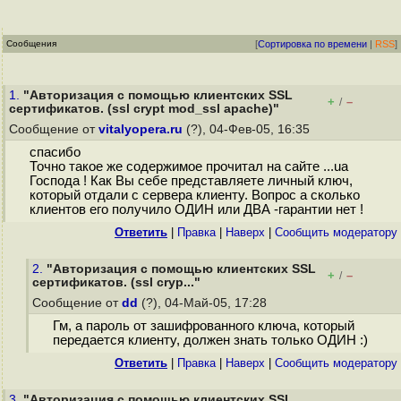
Сообщения
[
Сортировка по времени
|
RSS
]
1.
"Авторизация с помощью клиентских SSL
+
–
/
сертификатов. (ssl crypt mod_ssl apache)"
Сообщение от
vitalyopera.ru
(?), 04-Фев-05, 16:35
спасибо
Точно такое же содержимое прочитал на сайте ...ua
Господа ! Как Вы себе представляете личный ключ,
который отдали с сервера клиенту. Вопрос а сколько
клиентов его получило ОДИН или ДВА -гарантии нет !
Ответить
|
Правка
|
Наверх
|
Cообщить модератору
2.
"Авторизация с помощью клиентских SSL
+
–
/
сертификатов. (ssl cryp..."
Сообщение от
dd
(?), 04-Май-05, 17:28
Гм, а пароль от зашифрованного ключа, который
передается клиенту, должен знать только ОДИН :)
Ответить
|
Правка
|
Наверх
|
Cообщить модератору
3.
"Авторизация с помощью клиентских SSL