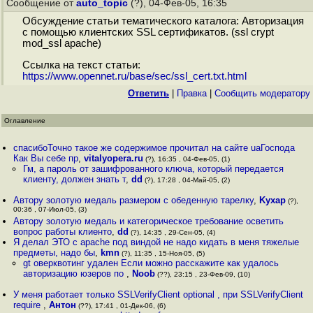
Сообщение от
auto_topic
(?), 04-Фев-05, 16:35
Обсуждение статьи тематического каталога: Авторизация
с помощью клиентских SSL сертификатов. (ssl crypt
mod_ssl apache)
Ссылка на текст статьи:
https://www.opennet.ru/base/sec/ssl_cert.txt.html
Ответить
|
Правка
|
Cообщить модератору
Оглавление
спасибоТочно такое же содержимое прочитал на сайте uaГоспода
Как Вы себе пр
,
vitalyopera.ru
(?), 16:35 , 04-Фев-05, (1)
Гм, а пароль от зашифрованного ключа, который передается
клиенту, должен знать т
,
dd
(?), 17:28 , 04-Май-05, (2)
Автору золотую медаль размером с обеденную тарелку
,
Kyxap
(?),
00:36 , 07-Июл-05, (3)
Автору золотую медаль и категорическое требование осветить
вопрос работы клиенто
,
dd
(?), 14:35 , 29-Сен-05, (4)
Я делал ЭТО с apache под виндой не надо кидать в меня тяжелые
предметы, надо бы
,
kmn
(?), 11:35 , 15-Ноя-05, (5)
gt оверквотинг удален Если можно расскажите как удалось
авторизацию юзеров по
,
Noob
(??), 23:15 , 23-Фев-09, (10)
У меня работает только SSLVerifyClient optional , при SSLVerifyClient
require
,
Антон
(??), 17:41 , 01-Дек-06, (6)