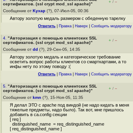
+
–
/
сертификатов. (ssl crypt mod_ssl apache)"
Сообщение от
Kyxap
(?), 07-Июл-05, 00:36
Автору золотую медаль размером с обеденную тарелку
Ответить
|
Правка
|
Наверх
|
Cообщить модератору
4.
"Авторизация с помощью клиентских SSL
+
–
/
сертификатов. (ssl crypt mod_ssl apache)"
Сообщение от
dd
(?), 29-Сен-05, 14:35
Автору золотую медаль и категорическое требование
осветить вопрос работы клиентов со смарткартами, а то
инфы нету по этому поводу :(
Ответить
|
Правка
|
Наверх
|
Cообщить модератору
5.
"Авторизация с помощью клиентских SSL
+
–
/
сертификатов. (ssl crypt mod_ssl apache)"
Сообщение от
kmn
(?), 15-Ноя-05, 11:35
Я делал ЭТО с apache под виндой (не надо кидать в меня
тяжелые предметы, надо было). Так вот, мне пришлось
добавить в ca.config секции
[ req ]
distinguished_name = req_distinguished_name
[ req_distinguished_name ]