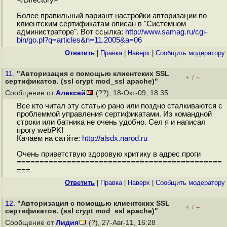
</Directory>
Более правильный вариант настройки авторизации по
клиентским сертификатам описан в "Системном
администраторе". Вот ссылка:
http://www.samag.ru/cgi-
bin/go.pl?q=articles&n=11.2005&a=06
Ответить
|
Правка
|
Наверх
|
Cообщить модератору
11.
"Авторизация с помощью клиентских SSL
+
–
/
сертификатов. (ssl crypt mod_ssl apache)"
Сообщение от
Алексей
(??), 18-Окт-09, 18:35
Все кто читал эту статью рано или поздно сталкиваются с
проблеммой управления сертификатами. Из командной
строки или батника не очень удобно. Сел я и написал
прогу webPKI
Качаем на сатйте:
http://alsdx.narod.ru
Очень приветствую здоровую критику в адрес проги
=============================================
===
Ответить
|
Правка
|
Наверх
|
Cообщить модератору
12.
"Авторизация с помощью клиентских SSL
+
–
/
сертификатов. (ssl crypt mod_ssl apache)"
Сообщение от
Лидия
(?), 27-Авг-11, 16:28