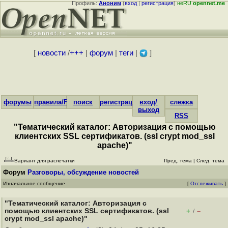
Профиль:
Аноним
(
вход
|
регистрация
)
неRU
opennet.me
[
новости
/
+++
|
форум
|
теги
|
]
форумы
правила/FAQ
поиск
регистрация
вход/
слежка
выход
RSS
"Тематический каталог: Авторизация с помощью
клиентских SSL сертификатов. (ssl crypt mod_ssl
apache)"
Вариант для распечатки
Пред. тема
|
След. тема
Форум
Разговоры, обсуждение новостей
Изначальное сообщение
[
Отслеживать
]
"Тематический каталог: Авторизация с
помощью клиентских SSL сертификатов. (ssl
+
–
/
crypt mod_ssl apache)"