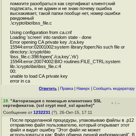
помогите разобраться как сертификат клиентский
подписать, я не админ и не знаю почему ошибка
выскакивает, такой папки пообще нет, номер ошибки
рандомный
.\crypto\bio\bss_file.c
Using configuration from ca.cnf
Loading 'screen' into random state - done
Error opening CA private key ./ca.key
15944:error:02001002:system library:fopen:No such file or
directory:.\crypto\bio
\bss_file.c:398:fopen('./ca.key','rb')
15944:error:20074002:BIO routines:FILE_CTRL:system
lib:.\crypto\bio\bss_file.c:4
00:
unable to load CA private key
error in ca
Ответить
|
Правка
|
Наверх
|
Cообщить модератору
19
.
"Авторизация с помощью клиентских SSL
+
–
/
сертификатов. (ssl crypt mod_ssl apache)"
Сообщение от
1232231
(?), 26-Окт-15, 17:11
После проделанной процедуры, упаковываю файлы в .p12
отправляю файл пользователю, который открывает этот
файл и видит ошибку "Этот файл не может
использоваться как: Файл обмена личной информацией". В