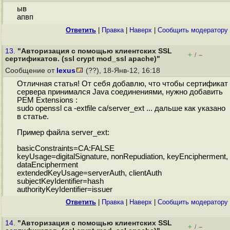
ыв
апвп
Ответить
|
Правка
|
Наверх
|
Cообщить модератору
13.
"Авторизация с помощью клиентских SSL
+
–
/
сертификатов. (ssl crypt mod_ssl apache)"
Сообщение от
lexus
(??), 18-Янв-12, 16:18
Отличная статья! От себя добавлю, что чтобы сертификат
сервера принимался Java соединениями, нужно добавить
PEM Extensions :
sudo openssl ca -extfile ca/server_ext ... дальше как указано
в статье.
Пример файла server_ext:
basicConstraints=CA:FALSE
keyUsage=digitalSignature, nonRepudiation, keyEncipherment,
dataEncipherment
extendedKeyUsage=serverAuth, clientAuth
subjectKeyIdentifier=hash
authorityKeyIdentifier=issuer
Ответить
|
Правка
|
Наверх
|
Cообщить модератору
14.
"Авторизация с помощью клиентских SSL
+
–
/