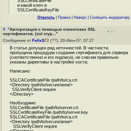
SSLCertificateFile
и какой ключ в
SSLCertificateKeyFile
Ответить
|
Правка
|
Наверх
|
Cообщить модератору
9.
"Авторизация с помощью клиентских SSL
+
–
/
сертификатов. (ssl cryp..."
Сообщение от
FelixS
(??), 20-Июн-07, 07:27
В статье допущен ряд неточностей. В частности,
пропущена процедура создания сертификата для сервера
(соответственно и его подписи), не совсем правильно
указаны директивы в настройке хоста:
Написано:
SSLCACertificateFile /path/to/ca.crt
<Directory /path/to/secure/area/>
SSLVerifyClient require
</Directory>
Необходимо:
SSLCertificateFile /path/to/server.crt
SSLCertificateKeyFile /path/to/server.key
SSLCACertificateFile /path/to/ca.crt
<Directory /path/to/secure/area/>
SSLVerifyClient require