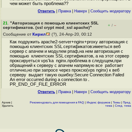
чем может быть проблема??
Ответить
|
Правка
|
Наверх
|
Cообщить модератору
21
.
"Авторизация с помощью клиентских SSL
+
–
/
сертификатов. (ssl crypt mod_ssl apache)"
Сообщение от
Кирил
(?), 24-Апр-20, 00:12
Как подружить apache2-server+nginx+proxy авторизация с
помощью клиентских SSL сертификатов:имееться веб
сервер с апачем и модулем рпаф,на нем авторизация с
помощью клиентских SSL сертификатов, а на этот сервер
проксируеться vps'ka nginx.проблема в следущем,при
обращений к серверу с апачем напрямую все работает
отлично,но при запросе через проксю(vps nginx) к веб
серверу выдает такую ошибку:Secure Connection Failed
An error occurred during a connection to .
PR_END_OF_FILE_ERROR
Ответить
|
Правка
|
Наверх
|
Cообщить модератору
Архив
|
Рекомендовать для помещения в FAQ
|
Индекс форумов
|
Темы
|
Пред.
Удалить
тема
|
След. тема