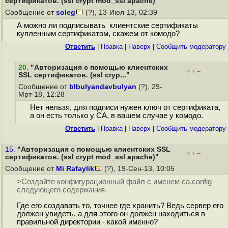
сертификатов. (ssl crypt mod_ssl apache)"
Сообщение от
soleg
(?), 13-Июл-13, 02:39
А можно ли подписывать клиентские сертификаты
купленным сертификатом, скажем от комодо?
Ответить
|
Правка
|
Наверх
|
Cообщить модератору
20
.
"Авторизация с помощью клиентских
+
–
/
SSL сертификатов. (ssl cryp..."
Сообщение от
blbulyandavbulyan
(?), 29-
Мрт-18, 12:28
Нет нельзя, для подписи нужен ключ от сертификата,
а он есть только у CA, в вашем случае у комодо.
Ответить
|
Правка
|
Наверх
|
Cообщить модератору
15.
"Авторизация с помощью клиентских SSL
+
–
/
сертификатов. (ssl crypt mod_ssl apache)"
Сообщение от
Mi Rafaylik
(?), 19-Сен-13, 10:05
>Создайте конфигурационный файл с именем ca.config
следующего содержания.
Где его создавать то, точнее где хранить? Ведь сервер его
должен увидеть, а для этого он должен находиться в
правильной директории - какой именно?