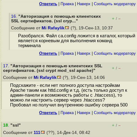
Ответить
|
Правка
|
Наверх
|
Cообщить модератору
16.
"Авторизация с помощью клиентских
+
–
/
SSL сертификатов. (ssl cryp..."
Сообщение от
Mi Rafaylik
(?), 19-Сен-13, 10:37
Разобрался. Файл ca.config ложится в каталог, который
является корневым для выполнения команд
терминала
Ответить
|
Правка
|
Наверх
|
Cообщить модератору
17.
"Авторизация с помощью клиентских SSL
+
–
/
сертификатов. (ssl crypt mod_ssl apache)"
Сообщение от
Mi Rafaylik
(?), 19-Сен-13, 14:06
Подскажите - если нет полного доступа настройкам
Apache таким как httd.config и т.д. (есть только доступ к
админ-панели и возможность работы с .htaccess), то
можно ли настроить сервер через .htaccess?
Пробовал но получил внутреннюю ошибку сервера 500
Ответить
|
Правка
|
Наверх
|
Cообщить модератору
18
.
"ssl"
+
–
/
Сообщение от
111
(??), 14-Дек-14, 08:42