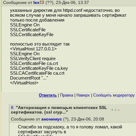
Сообщение от
lex
(??), 23-Дек-06, 13:37
указанных директив для httpd.conf недостаточно, во
всяком случае у меня начало запрашивать сертификат
только после добавления
SSLEngine On
SSLCertificateFile
SSLCertificateKeyFile
полностью это выглядит так
<VirtualHost 127.0.0.1>
SSLEngine On
SSLVerifyClient require
SSLCertificateFile ca.crt
SSLCertificateKeyFile ca.key
SSLCACertificateFile ca.crt
DocumentRoot "..."
</VirtualHost>
Ответить
|
Правка
|
Наверх
|
Cообщить модератору
8.
"Авторизация с помощью клиентских SSL
+
–
/
сертификатов. (ssl cryp..."
Сообщение от
анонимус
(?), 23-Дек-06, 20:08
Спасибо за подсказку, а то я голову ломал, какой
сертификат засунуть в