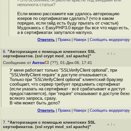
>Это особенности работы apache под виндами или
неполнота статьи?
Если можно расскажите как удалось авторизацию
юзеров по сертификатам сделать? (что в каком
порядке, если гайд есть буду прыгать от счастья)
Мудохаюсь с EasyPHP3.0 вроде бы все что надо есть,
а в сертификатах запутался наглухо.
Ответить
|
Правка
|
Наверх
|
Cообщить модератору
6.
"Авторизация с помощью клиентских SSL
+
–
/
сертификатов. (ssl crypt mod_ssl apache)"
Сообщение от
Антон
(??), 01-Дек-06, 17:41
У меня работает только "SSLVerifyClient optional", при
"SSLVerifyClient require" в доступе отказывается.
Только при "SSLVerifyClient optional" клиентский браузер
сообщает, что сервер требует предъявить сертификат
(если указать на сертификат - всё срабатывает и доступ
предоставляется), при "require" отказывают в доступе безо
всякого запроса, сразу.
В чём может быть дело?
Ответить
|
Правка
|
Наверх
|
Cообщить модератору
7.
"Авторизация с помощью клиентских SSL
+
–
/
сертификатов. (ssl crypt mod_ssl apache)"