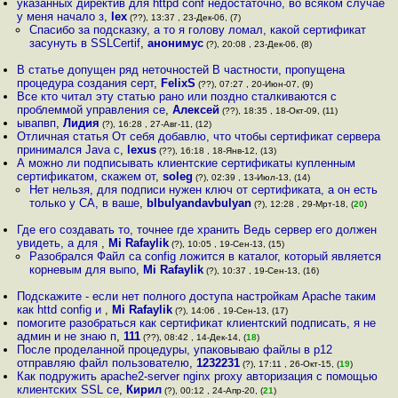
указанных директив для httpd conf недостаточно, во всяком случае
у меня начало з
,
lex
(??), 13:37 , 23-Дек-06, (7)
Спасибо за подсказку, а то я голову ломал, какой сертификат
засунуть в SSLCertif
,
анонимус
(?), 20:08 , 23-Дек-06, (8)
В статье допущен ряд неточностей В частности, пропущена
процедура создания серт
,
FelixS
(??), 07:27 , 20-Июн-07, (9)
Все кто читал эту статью рано или поздно сталкиваются с
проблеммой управления се
,
Алексей
(??), 18:35 , 18-Окт-09, (11)
ывапвп
,
Лидия
(?), 16:28 , 27-Авг-11, (12)
Отличная статья От себя добавлю, что чтобы сертификат сервера
принимался Java с
,
lexus
(??), 16:18 , 18-Янв-12, (13)
А можно ли подписывать клиентские сертификаты купленным
сертификатом, скажем от
,
soleg
(?), 02:39 , 13-Июл-13, (14)
Нет нельзя, для подписи нужен ключ от сертификата, а он есть
только у CA, в ваше
,
blbulyandavbulyan
(?), 12:28 , 29-Мрт-18, (
20
)
Где его создавать то, точнее где хранить Ведь сервер его должен
увидеть, а для
,
Mi Rafaylik
(?), 10:05 , 19-Сен-13, (15)
Разобрался Файл ca config ложится в каталог, который является
корневым для выпо
,
Mi Rafaylik
(?), 10:37 , 19-Сен-13, (16)
Подскажите - если нет полного доступа настройкам Apache таким
как httd config и
,
Mi Rafaylik
(?), 14:06 , 19-Сен-13, (17)
помогите разобраться как сертификат клиентский подписать, я не
админ и не знаю п
,
111
(??), 08:42 , 14-Дек-14, (
18
)
После проделанной процедуры, упаковываю файлы в p12
отправляю файл пользователю
,
1232231
(?), 17:11 , 26-Окт-15, (
19
)
Как подружить apache2-server nginx proxy авторизация с помощью
клиентских SSL се
,
Кирил
(?), 00:12 , 24-Апр-20, (
21
)