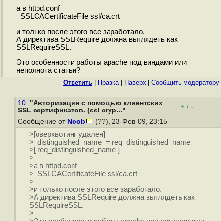
а в httpd.conf
SSLCACertificateFile ssl/ca.crt
и только после этого все заработало.
А директива SSLRequire должна выглядеть как
SSLRequireSSL.
Это особенности работы apache под виндами или
неполнота статьи?
Ответить
|
Правка
|
Наверх
|
Cообщить модератору
10.
"Авторизация с помощью клиентских
+
–
/
SSL сертификатов. (ssl cryp..."
Сообщение от
Noob
(??), 23-Фев-09, 23:15
>[оверквотинг удален]
> distinguished_name = req_distinguished_name
>[ req_distinguished_name ]
>
>а в httpd.conf
> SSLCACertificateFile ssl/ca.crt
>
>и только после этого все заработало.
>А директива SSLRequire должна выглядеть как
SSLRequireSSL.
>