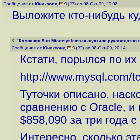
Сообщение от
Юниксоид
(??) on 08-Окт-09, 20:08
Выложите кто-нибудь ку
3
.
"Компания Sun Microsystems выпустила руководство по
Сообщение от
Юниксоид
(??) on 08-Окт-09, 20:14
Кстати, порылся по их с
http://www.mysql.com/t
Туточки описано, нас
сравнению с Oracle, и
$858,090 за три года с
Интересно, сколько эта