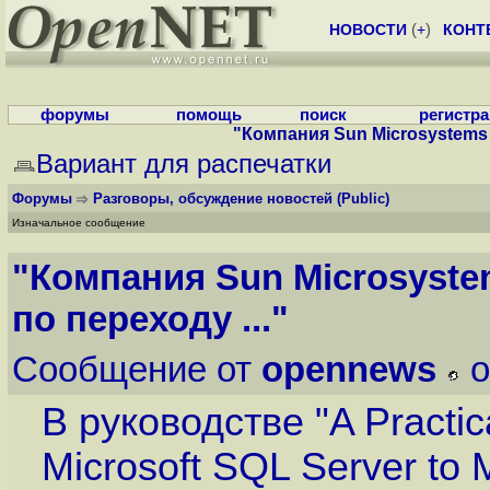
НОВОСТИ
(
+
)
КОНТ
форумы
помощь
поиск
регистр
"Компания Sun Microsystems 
Вариант для распечатки
Форумы
Разговоры, обсуждение новостей
(Public)
Изначальное сообщение
"Компания Sun Microsyst
по переходу ..."
Сообщение от
opennews
o
В руководстве "A Practic
Microsoft SQL Server to