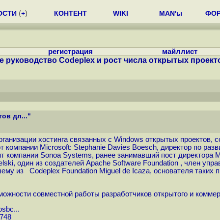
ОСТИ
(
+
)
КОНТЕНТ
WIKI
MAN'ы
ФО
регистрация
майллист
е руководство Codeplex и рост числа открытых проектов
ов дл..."
организации хостинга связанных с Windows открытых проектов, 
 компании Microsoft: Stephanie Davies Boesch, директор по раз
ент компании Sonoa Systems, ранее занимавший пост директора M
lski, один из создателей Apache Software Foundation , член уп
дшему из Codeplex Foundation Miguel de Icaza, основателя таких
можности совместной работы разработчиков открытого и коммерч
osbc...
5748