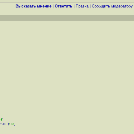
Высказать мнение
|
Ответить
|
Правка
|
Cообщить модератору
66
)
т-10, (
168
)