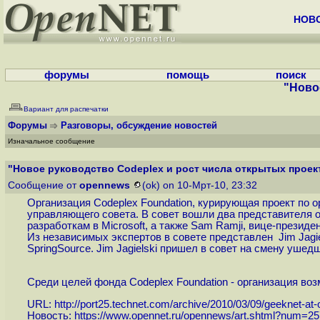
НОВ
форумы
помощь
поиск
"Ново
Вариант для распечатки
Форумы
Разговоры, обсуждение новостей
Изначальное сообщение
"Новое руководство Codeplex и рост числа открытых проект
Сообщение от
opennews
(ok) on 10-Мрт-10, 23:32
Организация Codeplex Foundation, курирующая проект по 
управляющего совета. В совет вошли два представителя от
разработкам в Microsoft, а также Sam Ramji, вице-презид
Из независимых экспертов в совете представлен Jim Jagie
SpringSource. Jim Jagielski пришел в совет на смену уше
Среди целей фонда Codeplex Foundation - организация воз
URL:
http://port25.technet.com/archive/2010/03/09/geeknet-at-
Новость:
https://www.opennet.ru/opennews/art.shtml?num=2