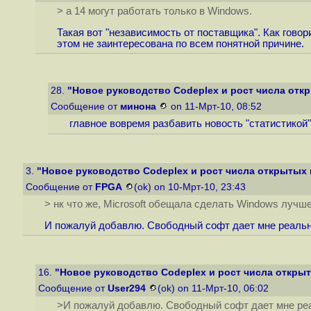
> а 14 могут работать только в Windows.
Такая вот "независимость от поставщика". Как гово
этом не заинтересована по всем понятной причине.
28.
"Новое руководство Codeplex и рост числа отк
Сообщение от
минона
on 11-Мрт-10, 08:52
главное вовремя разбавить новость "статистикой"
3.
"Новое руководство Codeplex и рост числа открытых 
Сообщение от
FPGA
(ok) on 10-Мрт-10, 23:43
> нк что же, Microsoft обещала сделать Windows лучш
И пожалуй добавлю. Свободный софт дает мне реальн
16.
"Новое руководство Codeplex и рост числа откры
Сообщение от
User294
(ok) on 11-Мрт-10, 06:02
>И пожалуй добавлю. Свободный софт дает мне р