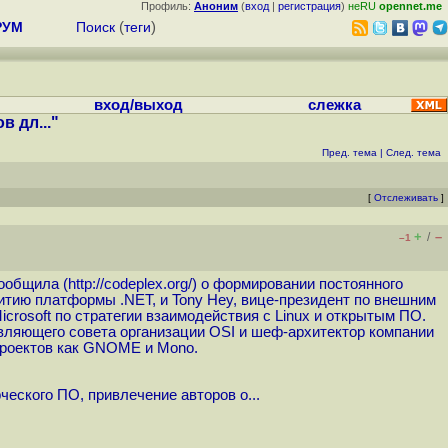
Профиль:
Аноним
(
вход
|
регистрация
)
неRU
opennet.me
РУМ
Поиск
(
теги
)
вход/выход
слежка
 дл..."
Пред. тема
|
След. тема
[
Отслеживать
]
+
–
/
–1
сообщила (
http://codeplex.org
/) о формировании постоянного
витию платформы .NET, и Tony Hey, вице-президент по внешним
icrosoft по стратегии взаимодействия с Linux и открытым ПО.
равляющего совета организации OSI и шеф-архитектор компании
 проектов как GNOME и Mono.
еского ПО, привлечение авторов о...