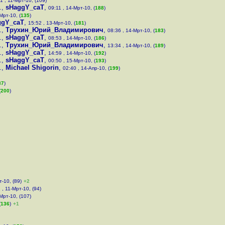
1 , 11-Мрт-10, (109)
.
,
sHaggY_caT
,
09:11 , 14-Мрт-10, (
188
)
Мрт-10, (
135
)
ggY_caT
,
15:52 , 13-Мрт-10, (
181
)
.
,
Трухин_Юрий_Владимирович
,
08:36 , 14-Мрт-10, (
183
)
.
,
sHaggY_caT
,
08:53 , 14-Мрт-10, (
186
)
.
,
Трухин_Юрий_Владимирович
,
13:34 , 14-Мрт-10, (
189
)
.
,
sHaggY_caT
,
14:59 , 14-Мрт-10, (
192
)
.
,
sHaggY_caT
,
00:50 , 15-Мрт-10, (
193
)
.
,
Michael Shigorin
,
02:40 , 14-Апр-10, (
199
)
87
)
(
200
)
т-10, (89)
+2
 , 11-Мрт-10, (94)
-Мрт-10, (107)
(
136
)
+1