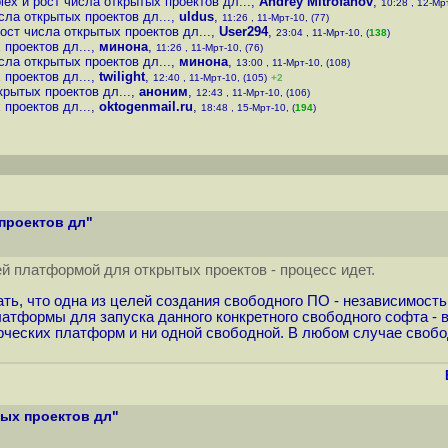
ex и рост числа открытых проектов дл...
,
Andrey Mitrofanov
,
10:28 , 12-Мрт
сла открытых проектов дл...
,
uldus
,
11:26 , 11-Мрт-10, (77)
ост числа открытых проектов дл...
,
User294
,
23:04 , 11-Мрт-10, (
138
)
 проектов дл...
,
минона
,
11:26 , 11-Мрт-10, (76)
сла открытых проектов дл...
,
минона
,
13:00 , 11-Мрт-10, (108)
 проектов дл...
,
twilight
,
12:40 , 11-Мрт-10, (105)
+2
крытых проектов дл...
,
аноним
,
12:43 , 11-Мрт-10, (106)
 проектов дл...
,
oktogenmail.ru
,
18:48 , 15-Мрт-10, (
194
)
проектов дл"
ей платформой для открытых проектов - процесс идет.
ть, что одна из целей создания свободного ПО - независимость
латформы для запуска данного конкретного свободного софта 
рческих платформ и ни одной свободной. В любом случае своб
тых проектов дл"