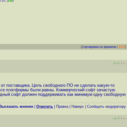
-10, (
158
)
[
Сортировка по времени
|
RSS
]
+
–
/
+7
 от поставщика. Цель свободного ПО не сделать какую-то
- все платформы были равны. Коммерческий софт зачастую
одный софт должен поддерживать как минимум одну свободную
Высказать мнение
|
Ответить
|
Правка
|
Наверх
|
Cообщить модератору
+
–
/
+1