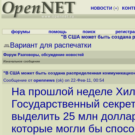
НОВОСТИ
(
+
)
КОНТ
форумы
помощь
поиск
регистр
"В США может быть создана р
Вариант для распечатки
Форум
Разговоры, обсуждение новостей
Изначальное сообщение
"В США может быть создана распределенная коммуникационн
Сообщение от
opennews
(ok) on 22-Фев-11, 00:54
На прошлой неделе Хил
Государственный секре
выделить 25 млн доллар
которые могли бы спосо