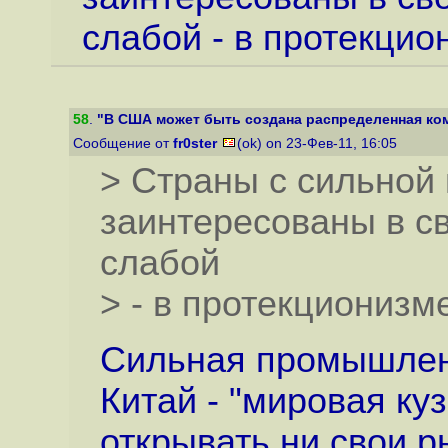
слабой - в протекцио
58
.
"В США может быть создана распределенная ком
Сообщение от
fr0ster
(ok) on 23-Фев-11, 16:05
> Страны с сильно
заинтересованы в св
слабой
> - в протекционизм
Сильная промышленн
Китай - "мировая ку
открывать ни свои р