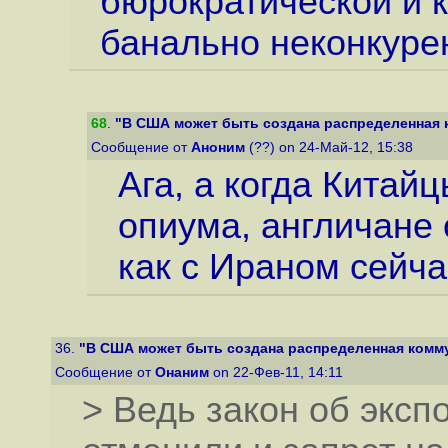
бюрократической и 
банально неконкуре
68
.
"В США может быть создана распределенная к
Сообщение от
Аноним
(??) on 24-Май-12, 15:38
Ага, а когда Китай
опиума, aнгличане 
как с Иpаном сейча
36.
"В США может быть создана распределенная комму
Сообщение от
Онаним
on 22-Фев-11, 14:11
> Ведь закон об эксп