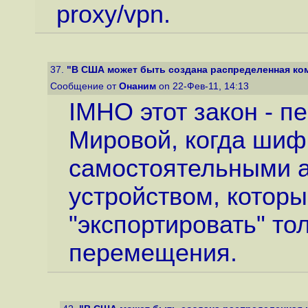
proxy/vpn.
37.
"В США может быть создана распределенная ком
Сообщение от
Онаним
on 22-Фев-11, 14:13
IMHO этот закон - п
Мировой, когда шиф
самостоятельными а
устройством, котор
"экспортировать" то
перемещения.