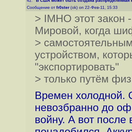
42.
"В США может быть создана распределенная к
Сообщение от
fr0ster
(ok) on 22-Фев-11, 15:33
> IMHO этот закон 
Мировой, когда ши
> самостоятельным
устройством, кото
"экспортировать"
> только путём фи
Времен холодной. 
невозбранно до оф
войну. А вот после 
понадобился. Аккур