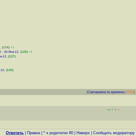
, (
124
)
+1
2 , 30-Янв-12, (
129
)
+1
в-12, (
127
)
12, (
135
)
[
Сортировка по времени
|
RSS
]
+
–
/
+4
Ответить
|
Правка
|
^ к родителю #0
|
Наверх
|
Cообщить модератору