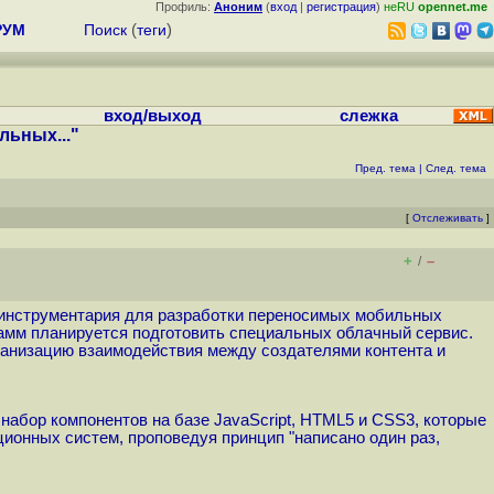
Профиль:
Аноним
(
вход
|
регистрация
)
неRU
opennet.me
РУМ
Поиск
(
теги
)
вход/выход
слежка
ьных..."
Пред. тема
|
След. тема
[
Отслеживать
]
+
–
/
о инструментария для разработки переносимых мобильных
амм планируется подготовить специальных облачный сервис.
рганизацию взаимодействия между создателями контента и
набор компонентов на базе JavaScript, HTML5 и CSS3, которые
онных систем, проповедуя принцип "написано один раз,