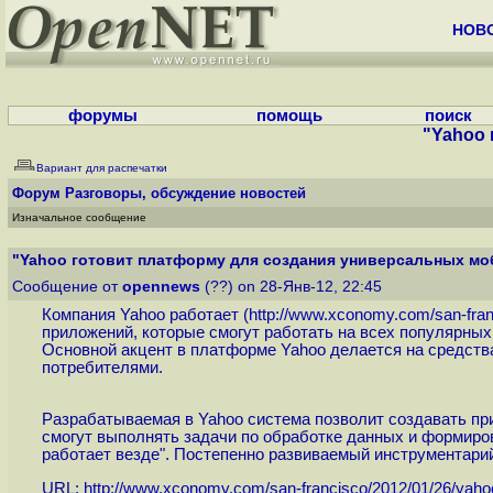
НОВ
форумы
помощь
поиск
"Yahoo 
Вариант для распечатки
Форум
Разговоры, обсуждение новостей
Изначальное сообщение
"Yahoo готовит платформу для создания универсальных мо
Сообщение от
opennews
(??) on 28-Янв-12, 22:45
Компания Yahoo работает (
http://www.xconomy.com/san-franc
приложений, которые смогут работать на всех популярны
Основной акцент в платформе Yahoo делается на средств
потребителями.
Разрабатываемая в Yahoo система позволит создавать при
смогут выполнять задачи по обработке данных и формиро
работает везде". Постепенно развиваемый инструментарий 
URL:
http://www.xconomy.com/san-francisco/2012/01/26/yahoo-