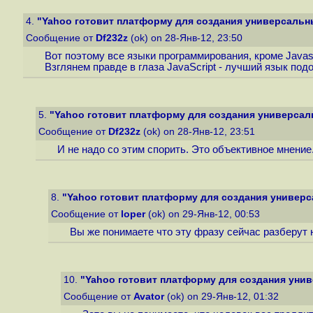
4.
"Yahoo готовит платформу для создания универсальн
Сообщение от
Df232z
(ok) on 28-Янв-12, 23:50
Вот поэтому все языки программирования, кроме Javasc
Взглянем правде в глаза JavaScript - лучший язык по
5.
"Yahoo готовит платформу для создания универсал
Сообщение от
Df232z
(ok) on 28-Янв-12, 23:51
И не надо со этим спорить. Это объективное мнение
8.
"Yahoo готовит платформу для создания универс
Сообщение от
loper
(ok) on 29-Янв-12, 00:53
Вы же понимаете что эту фразу сейчас разберут н
10.
"Yahoo готовит платформу для создания уни
Сообщение от
Avator
(ok) on 29-Янв-12, 01:32