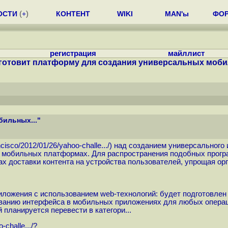
ОСТИ
(
+
)
КОНТЕНТ
WIKI
MAN'ы
ФО
регистрация
майллист
готовит платформу для создания универсальных мобил
бильных..."
isco/2012/01/26/yahoo-challe...
/) над созданием универсальног
х мобильных платформах. Для распространения подобных прогр
ах доставки контента на устройства пользователей, упрощая о
ложения с использованием web-технологий: будет подготовлен 
ванию интерфейса в мобильных приложениях для любых операци
планируется перевести в категори...
challe...
/?