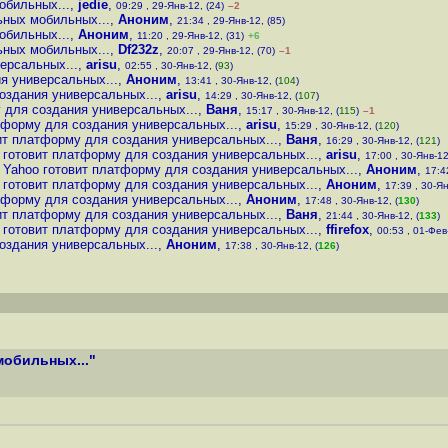
обильных...
,
jedie
,
09:29 , 29-Янв-12, (24)
–2
ьных мобильных...
,
Аноним
,
21:34 , 29-Янв-12, (85)
обильных...
,
Аноним
,
11:20 , 29-Янв-12, (31)
+6
ьных мобильных...
,
Df232z
,
20:07 , 29-Янв-12, (70)
–1
ерсальных...
,
arisu
,
02:55 , 30-Янв-12, (
93
)
я универсальных...
,
Аноним
,
13:41 , 30-Янв-12, (
104
)
оздания универсальных...
,
arisu
,
14:29 , 30-Янв-12, (
107
)
 для создания универсальных...
,
Ваня
,
15:17 , 30-Янв-12, (
115
)
–1
тформу для создания универсальных...
,
arisu
,
15:29 , 30-Янв-12, (
120
)
ит платформу для создания универсальных...
,
Ваня
,
16:29 , 30-Янв-12, (
121
)
 готовит платформу для создания универсальных...
,
arisu
,
17:00 , 30-Янв-12
Yahoo готовит платформу для создания универсальных...
,
Аноним
,
17:4
 готовит платформу для создания универсальных...
,
Аноним
,
17:39 , 30-Ян
тформу для создания универсальных...
,
Аноним
,
17:48 , 30-Янв-12, (
130
)
ит платформу для создания универсальных...
,
Ваня
,
21:44 , 30-Янв-12, (
133
)
 готовит платформу для создания универсальных...
,
ffirefox
,
00:53 , 01-Фев-
оздания универсальных...
,
Аноним
,
17:38 , 30-Янв-12, (
126
)
мобильных..."