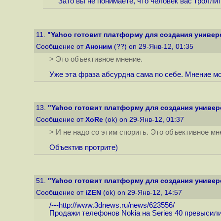
Зато вы не понимаете, что человек вас троллит
11.
"Yahoo готовит платформу для создания универ
Сообщение от
Аноним
(??) on 29-Янв-12, 01:35
> Это объективное мнение.
Уже эта фраза абсурдна сама по себе. Мнение м
13.
"Yahoo готовит платформу для создания универ
Сообщение от
XoRe
(ok) on 29-Янв-12, 01:37
> И не надо со этим спорить. Это объективное мн
Объектив протрите)
51.
"Yahoo готовит платформу для создания универ
Сообщение от
iZEN
(ok) on 29-Янв-12, 14:57
/---
http://www.3dnews.ru/news/623556
/
Продажи телефонов Nokia на Series 40 превысили