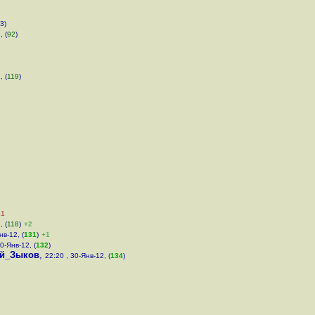
3)
, (
92
)
, (
119
)
–1
, (
118
)
+2
нв-12, (
131
)
+1
0-Янв-12, (
132
)
й_Зыков
,
22:20 , 30-Янв-12, (
134
)