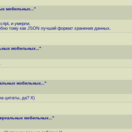
ых мобильных..."
ript, и умерли.
добно тому как JSON лучший формат хранения данных.
ьных мобильных..."
.
альных мобильных..."
а цитаты, да? X)
версальных мобильных..."