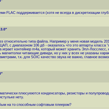
0"
семи FLAC поддерживается (хотя не всегда в дискретизации глуб
3.0"
ез относительно типа файла. Например у меня новая модель 201
 ЦАП, с диапазоном 106 дб - оказалось что это аппарты класса "
а играет контейнер m4a, который может хранить Эпл-Лосслесс, 
ь магнитолки читающие дивиди, но у них у всех не указаны харак
аметрами, т.к. для SOIC качество звука не важно, главное возм
0"
матически плюсуюются конденсаторы, резисторы и полупроводни
стульке нету.
юбым на то способным софтовым плеером?