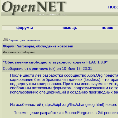
НОВ
форумы
помощь
поиск
Вариант для распечатки
Форум
Разговоры, обсуждение новостей
Изначальное сообщение
"Обновление свободного звукового кодека FLAC 1.3.0"
Сообщение от
opennews
(ok) on 10-Июн-13, 23:31
После шести лет разработки сообщество Xiph.Org предста
кодирования без отбрасывания данных (lossless), что гар
подвергнутым кодированию. При этом используемые метод
свободным потоковым форматом, подразумевающим не толь
использованию спецификаций и созданию производных ва
Из особенностей (
https://xiph.org/flac/changelog.html
) новог
- Перемещение разработки с SourceForge.net в Git-репозит