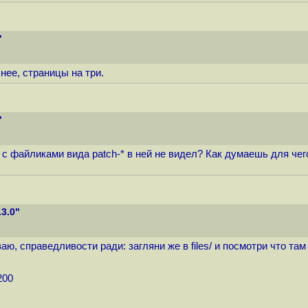
"
нее, страницы на три.
"
s/ с файликами вида patch-* в ней не видел? Как думаешь для че
3.0"
аю, справедливости ради: загляни же в files/ и посмотри что там 
200