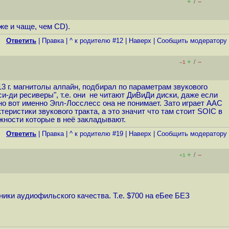
+
–
/
же и чаще, чем CD).
Ответить
|
Правка
|
^ к родителю #12
|
Наверх
|
Cообщить модератору
+
–
/
–1
3 г. магнитолы алпайн, подбирал по параметрам звукового
си-ди ресиверы", т.е. они не читают ДиВиДи диски, даже если
но вот именно Эпл-Лосслесс она не понимает. Зато играет ААС
теристики звукового тракта, а это значит что там стоит SOIC в
ожности которые в неё закладывают.
Ответить
|
Правка
|
^ к родителю #19
|
Наверх
|
Cообщить модератору
+
–
/
+1
ки аудиофильского качества. Т.е. $700 на еБее БЕЗ