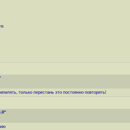
ns
"
мпилять, только перестань это постоянно повторять!
.0"
нию