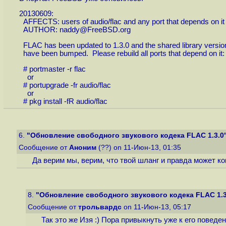
20130609:
AFFECTS: users of audio/flac and any port that depends on it
AUTHOR: naddy@FreeBSD.org
FLAC has been updated to 1.3.0 and the shared library versio
have been bumped. Please rebuild all ports that depend on it:
# portmaster -r flac
or
# portupgrade -fr audio/flac
or
# pkg install -fR audio/flac
6.
"Обновление свободного звукового кодека FLAC 1.3.0
Сообщение от
Аноним
(??) on 11-Июн-13, 01:35
Да верим мы, верим, что твой шланг и правда может ко
8.
"Обновление свободного звукового кодека FLAC 1.3
Сообщение от
трольвардс
on 11-Июн-13, 05:17
Так это же Изя :) Пора привыкнуть уже к его поведе