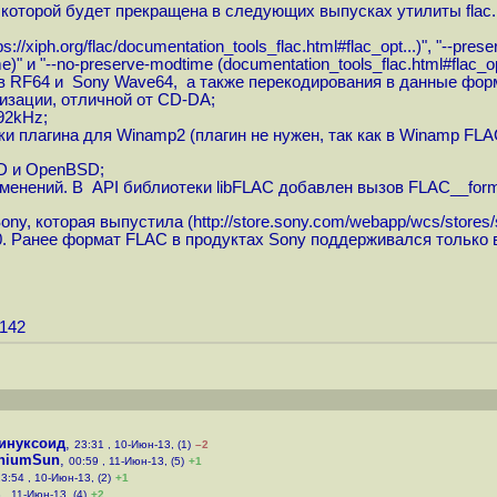
ка которой будет прекращена в следующих выпусках утилиты fla
ps://xiph.org/flac/documentation_tools_flac.html#flac_opt...
)", "--pres
e)" и "--no-preserve-modtime (documentation_tools_flac.html#flac_
ов RF64 и Sony Wave64, а также перекодирования в данные фор
изации, отличной от CD-DA;
92kHz;
плагина для Winamp2 (плагин не нужен, так как в Winamp FLAC
D и OpenBSD;
енений. В API библиотеки libFLAC добавлен вызов FLAC__format
ny, которая выпустила (
http://store.sony.com/webapp/wcs/stores/
 Ранее формат FLAC в продуктах Sony поддерживался только в 
7142
инуксоид
,
23:31 , 10-Июн-13, (1)
–2
niumSun
,
00:59 , 11-Июн-13, (5)
+1
3:54 , 10-Июн-13, (2)
+1
 , 11-Июн-13, (4)
+2