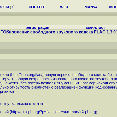
ОСТИ
(
+
)
КОНТЕНТ
WIKI
MAN'ы
ФО
регистрация
майллист
"Обновление свободного звукового кодека FLAC 1.3.0
вило (
http://xiph.org/flac
/) новую версию свободного кодека без 
антирует полную сохранность изначального качества звукового п
ы сжатия без потерь позволяют уменьшить размер исходного з
ко открытость библиотек с реализацией функций кодирования и
риантов.
о выпуска можно отметить:
орий (
http://git.xiph.org/?p=flac.git;a=summary
) Xiph.org;