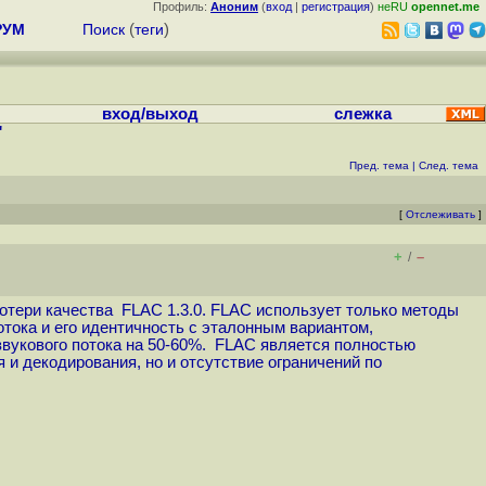
Профиль:
Аноним
(
вход
|
регистрация
)
неRU
opennet.me
РУМ
Поиск
(
теги
)
вход/выход
слежка
"
Пред. тема
|
След. тема
[
Отслеживать
]
+
–
/
потери качества FLAC 1.3.0. FLAC использует только методы
отока и его идентичность с эталонным вариантом,
вукового потока на 50-60%. FLAC является полностью
 декодирования, но и отсутствие ограничений по