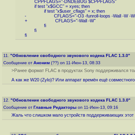
CPPFLAGS="-DNDEBUG $CPPFLAGS"
if test "x$GCC" = xyes; then
if test "x$user_cflags" = x; then
- CFLAGS="-O3 -funroll-loops -Wall -W -Win
+ CFLAGS="-Wall -W"
fi
fi
fi
11.
"Обновление свободного звукового кодека FLAC 1.3.0"
Сообщение от
Аноним
(??) on 11-Июн-13, 08:33
>Ранее формат FLAC в продуктах Sony поддерживался тол
А как же W20 (Zylo)? Или аппарат времён ещё совместного
12.
"Обновление свободного звукового кодека FLAC 1.3.0"
Сообщение от
Главные Редакторы
on 11-Июн-13, 09:16
Жаль что слишком мало устройств поддерживающих этот ф