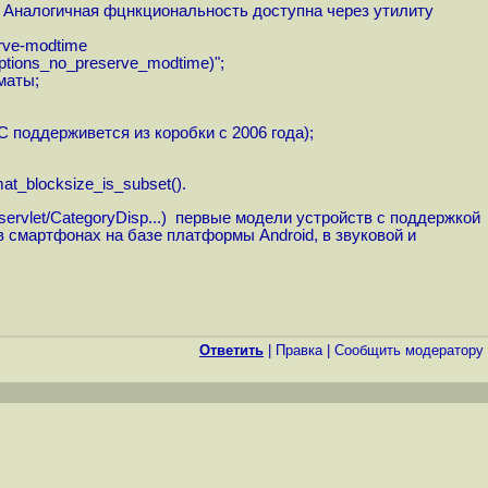
c. Аналогичная фцнкциональность доступна через утилиту
erve-modtime
options_no_preserve_modtime)";
маты;
 поддерживется из коробки с 2006 года);
_blocksize_is_subset().
servlet/CategoryDisp...
) первые модели устройств с поддержкой
смартфонах на базе платформы Android, в звуковой и
Ответить
|
Правка
|
Cообщить модератору