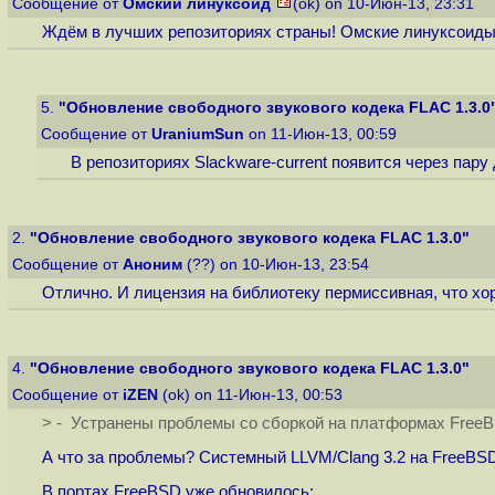
Сообщение от
Омский линуксоид
(ok) on 10-Июн-13, 23:31
Ждём в лучших репозиториях страны! Омские линуксоиды
5.
"Обновление свободного звукового кодека FLAC 1.3.0
Сообщение от
UraniumSun
on 11-Июн-13, 00:59
В репозиториях Slackware-current появится через пару
2.
"Обновление свободного звукового кодека FLAC 1.3.0"
Сообщение от
Аноним
(??) on 10-Июн-13, 23:54
Отлично. И лицензия на библиотеку пермиссивная, что хор
4.
"Обновление свободного звукового кодека FLAC 1.3.0"
Сообщение от
iZEN
(ok) on 11-Июн-13, 00:53
> - Устранены проблемы со сборкой на платформах Fre
А что за проблемы? Системный LLVM/Clang 3.2 на FreeBSD
В портах FreeBSD уже обновилось: