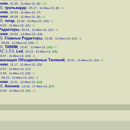
оним
,
01:35 , 11-Июн-13, (6)
+12
.0
,
трольвардс
,
05:17 , 11-Июн-13, (8)
+1
оним
,
04:33 , 11-Июн-13, (7)
оним
,
06:28 , 11-Июн-13, (9)
+3
.0
,
тигар
,
12:32 , 11-Июн-13, (16)
+1
8:33 , 11-Июн-13, (11)
+1
Редакторы
,
09:16 , 11-Июн-13, (12)
–1
оним
,
03:53 , 12-Июн-13, (19)
.0
,
Главные Редакторы
,
15:08 , 12-Июн-13, (
24
)
–1
,
09:08 , 12-Июн-13, (20)
+1
.0
,
ТАВИМ
,
13:47 , 12-Июн-13, (
23
)
+1
AC 1.3.0
,
Led
,
16:13 , 12-Июн-13, (
25
)
0:07 , 11-Июн-13, (13)
–1
анизация Объединённых Тюленей
,
10:51 , 11-Июн-13, (14)
+2
оним
,
11:17 , 11-Июн-13, (15)
2:57 , 11-Июн-13, (17)
3:56 , 11-Июн-13, (18)
+1
,
09:23 , 12-Июн-13, (21)
–1
оним
,
11:21 , 12-Июн-13, (
22
)
.0
,
Аноним
,
14:16 , 17-Июн-13, (
27
)
9:26 , 12-Июн-13, (
26
)
–1