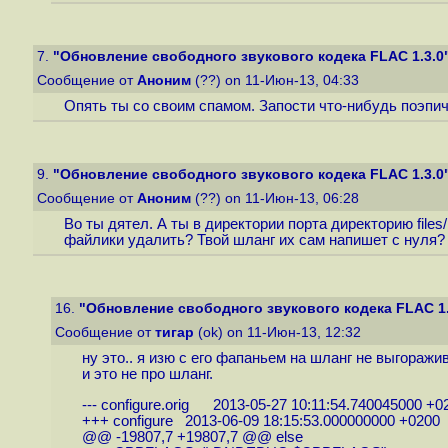
7.
"Обновление свободного звукового кодека FLAC 1.3.0
Сообщение от
Аноним
(??) on 11-Июн-13, 04:33
Опять ты со своим спамом. Запости что-нибудь поэпич
9.
"Обновление свободного звукового кодека FLAC 1.3.0
Сообщение от
Аноним
(??) on 11-Июн-13, 06:28
Во ты дятел. А ты в директории порта директорию file
файлики удалить? Твой шланг их сам напишет с нуля?
16.
"Обновление свободного звукового кодека FLAC 1.
Сообщение от
тигар
(ok) on 11-Июн-13, 12:32
ну это.. я изю с его фапаньем на шланг не выгоражив
и это не про шланг.
--- configure.orig 2013-05-27 10:11:54.740045000 +0
+++ configure 2013-06-09 18:15:53.000000000 +0200
@@ -19807,7 +19807,7 @@ else