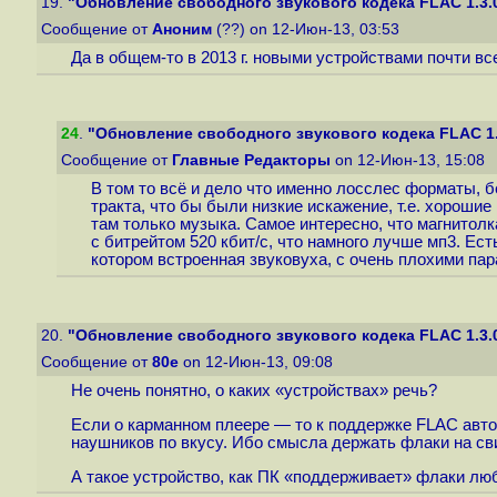
19.
"Обновление свободного звукового кодека FLAC 1.3.
Сообщение от
Аноним
(??) on 12-Июн-13, 03:53
Да в общем-то в 2013 г. новыми устройствами почти в
24
.
"Обновление свободного звукового кодека FLAC 1.
Сообщение от
Главные Редакторы
on 12-Июн-13, 15:08
В том то всё и дело что именно лосслес форматы, б
тракта, что бы были низкие искажение, т.е. хорошие
там только музыка. Самое интересно, что магнитолк
с битрейтом 520 кбит/с, что намного лучше мп3. Ест
котором встроенная звуковуха, с очень плохими пар
20.
"Обновление свободного звукового кодека FLAC 1.3.
Сообщение от
80е
on 12-Июн-13, 09:08
Не очень понятно, о каких «устройствах» речь?
Если о карманном плеере — то к поддержке FLAC авто
наушников по вкусу. Ибо смысла держать флаки на сви
А такое устройство, как ПК «поддерживает» флаки л