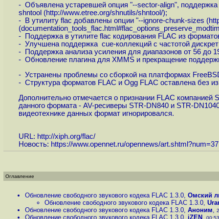
- Объявлена устаревшей опция "--sector-align", поддерж
shntool (
http://www.etree.org/shnutils/shntool
/);
- В утилиту flac добавлены опции "--ignore-chunk-sizes (
htt
(documentation_tools_flac.html#flac_options_preserve_modtim
- Поддержка в утилите flac кодирования FLAC из формат
- Улучшена поддержка cue-коллекций с частотой дискрет
- Поддержка анализа усиления для диапазонов от 56 до 1
- Обновление плагина для XMMS и прекращение поддержки 
- Устранены проблемы со сборкой на платформах FreeBS
- Структура форматов FLAC и Ogg FLAC оставлена без изм
Дополнительно отмечается о признании FLAC компанией So
данного формата - AV-ресиверы STR-DN840 и STR-DN1040.
видеотехнике данных формат игнорировался.
URL:
http://xiph.org/flac
/
Новость:
https://www.opennet.ru/opennews/art.shtml?num=3
Оглавление
Обновление свободного звукового кодека FLAC 1.3.0
,
Омский л
Обновление свободного звукового кодека FLAC 1.3.0
,
Ura
Обновление свободного звукового кодека FLAC 1.3.0
,
Аноним
,
2
Обновление свободного звукового кодека FLAC 1.3.0
,
iZEN
,
00:53