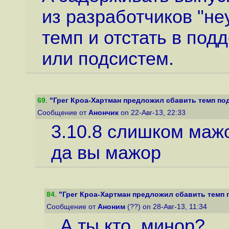
из разработчиков "не
темп и отстать в под
или подсистем.
69
.
"Грег Кроа-Хартман предложил сбавить темп под
Сообщение от
Анончик
on 22-Авг-13, 22:33
3.10.8 слишком маж
да вы мажор
84
.
"Грег Кроа-Хартман предложил сбавить темп п
Сообщение от
Аноним
(??) on 28-Авг-13, 11:34
А ты кто, минор?