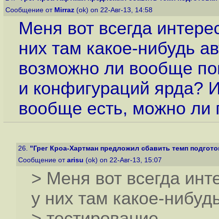
Сообщение от
Mirraz
(ok) on 22-Авг-13, 14:58
Меня вот всегда интере
них там какое-нибудь а
возможно ли вообще по
и конфигураций ярда? И
вообще есть, можно ли г
26.
"Грег Кроа-Хартман предложил сбавить темп подготов
Сообщение от
arisu
(ok) on 22-Авг-13, 15:07
> Меня вот всегда инт
у них там какое-нибуд
> тестирование