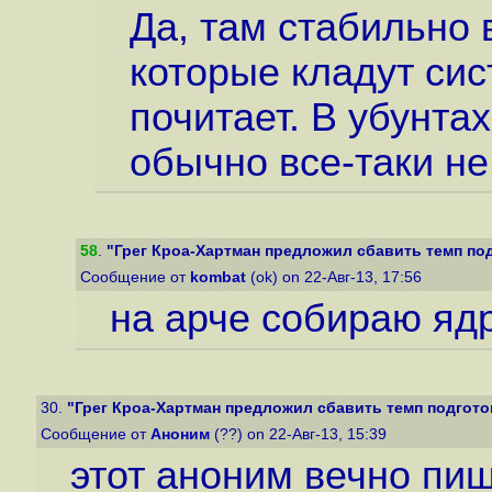
Да, там стабильно
которые кладут сис
почитает. В убунта
обычно все-таки не
58
.
"Грег Кроа-Хартман предложил сбавить темп под
Сообщение от
kombat
(ok) on 22-Авг-13, 17:56
на арче собираю яд
30.
"Грег Кроа-Хартман предложил сбавить темп подготов
Сообщение от
Аноним
(??) on 22-Авг-13, 15:39
этот аноним вечно пиш