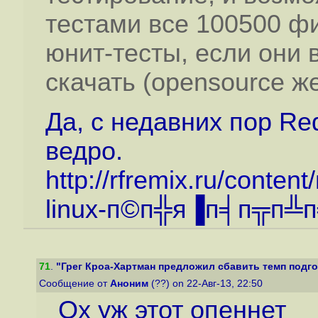
тестами все 100500 ф
юнит-тесты, если они 
скачать (opensource ж
Да, с недавних пор Re
ведро.
http://rfremix.ru/content
linux-п©п╬я▐п╡п╦п╩
71
.
"Грег Кроа-Хартман предложил сбавить темп подго
Сообщение от
Аноним
(??) on 22-Авг-13, 22:50
Ох уж этот опеннет