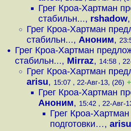
Грег Кроа-Хартман пр
стабильн...
,
rshadow
Грег Кроа-Хартман пред
стабильн...
,
Аноним
,
23:
Грег Кроа-Хартман предлож
стабильн...
,
Mirraz
,
14:58 , 22
Грег Кроа-Хартман предл
arisu
,
15:07 , 22-Авг-13, (26)
Грег Кроа-Хартман пр
Аноним
,
15:42 , 22-Авг-1
Грег Кроа-Хартман
подготовки…
,
aris