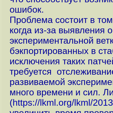
ошибок.
Проблема состоит в том
когда из-за выявления 
экспериментальной ветки
бэкпортированных в ста
исключения таких патче
требуется отслеживани
развиваемой эксперимен
много времени и сил. Л
(
https://lkml.org/lkml/201