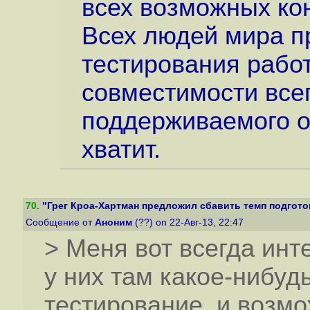
всех возможных ко
Всех людей мира п
тестирования рабо
совместимости все
поддерживаемого о
хватит.
70
.
"Грег Кроа-Хартман предложил сбавить темп подготов
Сообщение от
Аноним
(??) on 22-Авг-13, 22:47
> Меня вот всегда инт
у них там какое-нибуд
тестирование, и возм