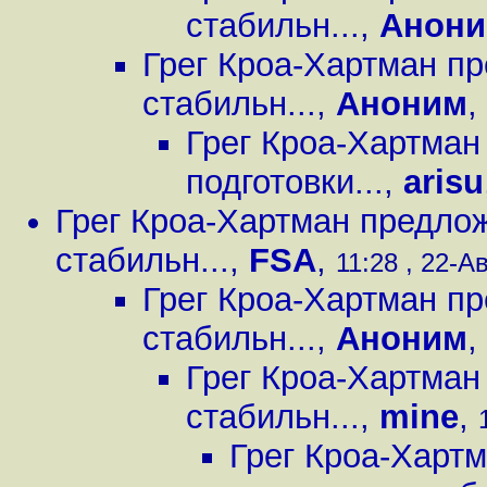
стабильн...
,
Анон
Грег Кроа-Хартман пр
стабильн...
,
Аноним
,
Грег Кроа-Хартман
подготовки...
,
arisu
Грег Кроа-Хартман предлож
стабильн...
,
FSA
,
11:28 , 22-Ав
Грег Кроа-Хартман пр
стабильн...
,
Аноним
,
Грег Кроа-Хартман
стабильн...
,
mine
,
Грег Кроа-Харт