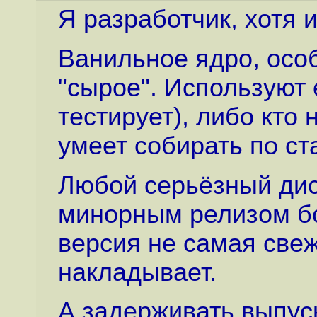
Я разработчик, хотя и
Ванильное ядро, осо
"сырое". Используют 
тестирует), либо кто 
умеет собирать по ста
Любой серьёзный дис
минорным релизом бо
версия не самая свеж
накладывает.
А задерживать выпуск