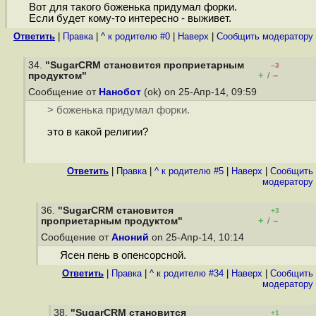
Вот для такого боженька придумал форки.
Если будет кому-то интересно - выживет.
Ответить
|
Правка
|
^ к родителю #0
|
Наверх
|
Cообщить модератору
34.
"SugarCRM становится проприетарным
–3
+
–
продуктом"
/
Сообщение от
Нанобот
(ok) on 25-Апр-14, 09:59
> боженька придумал форки.
это в какой религии?
Ответить
|
Правка
|
^ к родителю #5
|
Наверх
|
Cообщить
модератору
36.
"SugarCRM становится
+3
+
–
проприетарным продуктом"
/
Сообщение от
Аноний
on 25-Апр-14, 10:14
Ясен пень в опенсорсной.
Ответить
|
Правка
|
^ к родителю #34
|
Наверх
|
Cообщить
модератору
38.
"SugarCRM становится
+1