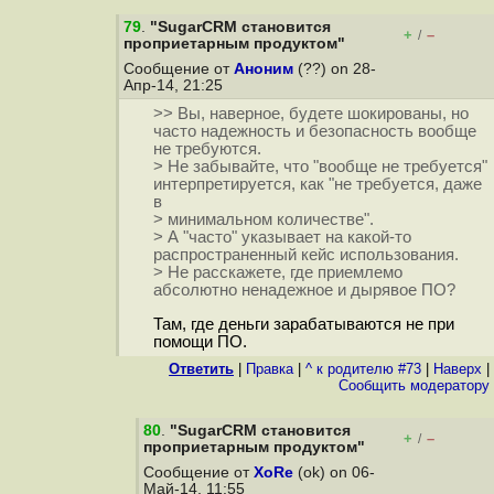
79
.
"SugarCRM становится
+
–
/
проприетарным продуктом"
Сообщение от
Аноним
(??) on 28-
Апр-14, 21:25
>> Вы, наверное, будете шокированы, но
часто надежность и безопасность вообще
не требуются.
> Не забывайте, что "вообще не требуется"
интерпретируется, как "не требуется, даже
в
> минимальном количестве".
> А "часто" указывает на какой-то
распространенный кейс использования.
> Не расскажете, где приемлемо
абсолютно ненадежное и дырявое ПО?
Там, где деньги зарабатываются не при
помощи ПО.
Ответить
|
Правка
|
^ к родителю #73
|
Наверх
|
Cообщить модератору
80
.
"SugarCRM становится
+
–
/
проприетарным продуктом"
Сообщение от
XoRe
(ok) on 06-
Май-14, 11:55