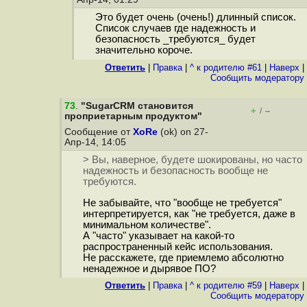
Это будет очень (очень!) длинный список.
Список случаев где надежность и
безопасность _требуются_ будет
значительно короче.
Ответить
|
Правка
|
^ к родителю #61
|
Наверх
|
Cообщить модератору
73
.
"SugarCRM становится
+
–
/
проприетарным продуктом"
Сообщение от
XoRe
(ok) on 27-
Апр-14, 14:05
> Вы, наверное, будете шокированы, но часто
надежность и безопасность вообще не
требуются.
Не забывайте, что "вообще не требуется"
интерпретируется, как "не требуется, даже в
минимальном количестве".
А "часто" указывает на какой-то
распространенный кейс использования.
Не расскажете, где приемлемо абсолютно
ненадежное и дырявое ПО?
Ответить
|
Правка
|
^ к родителю #59
|
Наверх
|
Cообщить модератору