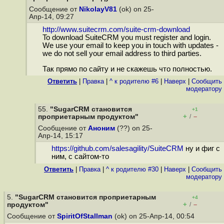
Сообщение от
NikolayV81
(ok) on 25-
Апр-14, 09:27
http://www.suitecrm.com/suite-crm-download
To download SuiteCRM you must register and login.
We use your email to keep you in touch with updates -
we do not sell your email address to third parties.
Так прямо по сайту и не скажешь что полностью.
Ответить
|
Правка
|
^ к родителю #6
|
Наверх
|
Cообщить
модератору
55.
"SugarCRM становится
+1
+
–
проприетарным продуктом"
/
Сообщение от
Аноним
(??) on 25-
Апр-14, 15:17
https://github.com/salesagility/SuiteCRM
ну и фиг с
ним, с сайтом-то
Ответить
|
Правка
|
^ к родителю #30
|
Наверх
|
Cообщить
модератору
5.
"SugarCRM становится проприетарным
+4
+
–
продуктом"
/
Сообщение от
SpiritOfStallman
(ok) on 25-Апр-14, 00:54