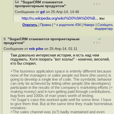
54.
"SugarCRM становится
+
–
/
проприетарным продуктом"
Сообщение от
gd
on 25-Апр-14, 14:46
http://ru.wikipedia.org/wiki/%D0%9A%D0%B...
жы
Ответить
|
Правка
|
^ к родителю #34
|
Наверх
|
Cообщить
модератору
9.
"SugarCRM становится проприетарным
+4
+
–
продуктом"
/
Сообщение от
rob pike
on 25-Апр-14, 01:11
Там довольно интересная история, и есть над чем
подумать. Хотя поорать "вот козлы!" - конечно, веселей,
кто бы спорил.
>The business application space is entirely different because
none of the managers or sales people out there (the users) is
going to develop a single line of code. The symbiotic behavior
can only be achieved by letting other people (the developers)
participate in the results of the company's marketing efforts (=
making money) and in turn getting paid through contributions,
bug fixes and 1000s of man years worth of testing.
>In Sugar's case this worked quite well for some time. I have
to give them that. But at the same time they made horrendous
mistakes:
>The sales channel was (is?) badly maintained and even