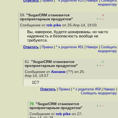
Ответить
|
Правка
|
^ к родителю #13
|
Наверх
|
Cообщить
модератору
59.
"SugarCRM становится
–2
+
–
проприетарным продуктом"
/
Сообщение от
rob pike
on 25-Апр-14, 19:03
Вы, наверное, будете шокированы, но часто
надежность и безопасность вообще не
требуются.
Ответить
|
Правка
|
^ к родителю #51
|
Наверх
|
Cообщить
модератору
61.
"SugarCRM становится
+1
+
–
проприетарным продуктом"
/
Сообщение от
Аноним
(??) on 25-
Апр-14, 19:57
1С?
Ответить
|
Правка
|
^ к родителю #59
|
Наверх
|
Cообщить модератору
70
.
"SugarCRM становится
+
–
/
проприетарным продуктом"
Сообщение от
rob pike
on 27-
Апр-14, 01:29