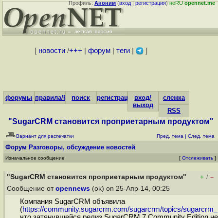
Профиль:
Аноним
(
вход
|
регистрация
)
неRU
opennet.me
[
новости
/
+++
|
форум
|
теги
|
]
форумы
правила/FAQ
поиск
регистрация
вход/
слежка
выход
RSS
"SugarCRM становится проприетарным продуктом"
Вариант для распечатки
Пред. тема
|
След. тема
Форум
Разговоры, обсуждение новостей
Изначальное сообщение
[
Отслеживать
]
"SugarCRM становится проприетарным продуктом"
+
–
/
Сообщение от
opennews
(ok) on 25-Апр-14, 00:25
Компания SugarCRM объявила
(
https://community.sugarcrm.com/sugarcrm/topics/sugarcrm_in
что затянувшейся релиз SugarCRM 7 Community Edition не