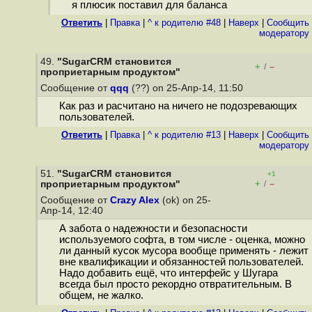
я плюсик поставил для баланса
Ответить
|
Правка
|
^ к родителю #48
|
Наверх
|
Cообщить
модератору
49.
"SugarCRM становится
+
–
/
проприетарным продуктом"
Сообщение от
qqq
(??) on 25-Апр-14, 11:50
Как раз и расчитано на ничего не подозревающих
пользователей.
Ответить
|
Правка
|
^ к родителю #13
|
Наверх
|
Cообщить
модератору
51.
"SugarCRM становится
+1
+
–
проприетарным продуктом"
/
Сообщение от
Crazy Alex
(ok) on 25-
Апр-14, 12:40
А забота о надежности и безопасности
используемого софта, в том числе - оценка, можно
ли данный кусок мусора вообще применять - лежит
вне квалификации и обязанностей пользователей.
Надо добавить ещё, что интерфейс у Шугара
всегда был просто рекордно отвратительным. В
общем, не жалко.