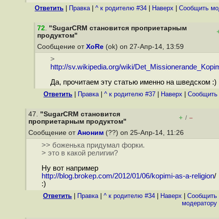
Ответить
|
Правка
|
^ к родителю #34
|
Наверх
|
Cообщить мо
72
.
"SugarCRM становится проприетарным
продуктом"
Сообщение от
XoRe
(ok) on 27-Апр-14, 13:59
>
http://sv.wikipedia.org/wiki/Det_Missionerande_Kopim
Да, прочитаем эту статью именно на шведском :)
Ответить
|
Правка
|
^ к родителю #37
|
Наверх
|
Cообщить
47.
"SugarCRM становится
+
–
/
проприетарным продуктом"
Сообщение от
Аноним
(??) on 25-Апр-14, 11:26
>> боженька придумал форки.
> это в какой религии?
Ну вот например
http://blog.brokep.com/2012/01/06/kopimi-as-a-religion
/
:)
Ответить
|
Правка
|
^ к родителю #34
|
Наверх
|
Cообщить
модератору