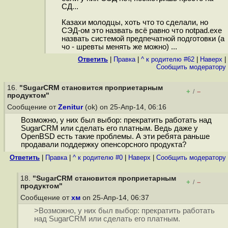
СД...
Казахи молодцы, хоть что то сделали, но
СЭД-ом это назвать всё равно что notpad.exe
назвать системой предпечатной подготовки (а
чо - шревты менять же можно) ...
Ответить
|
Правка
|
^ к родителю #62
|
Наверх
|
Cообщить модератору
16.
"SugarCRM становится проприетарным
+
–
/
продуктом"
Сообщение от
Zenitur
(ok) on 25-Апр-14, 06:16
Возможно, у них был выбор: прекратить работать над
SugarCRM или сделать его платным. Ведь даже у
OpenBSD есть такие проблемы. А эти ребята раньше
продавали поддержку опенсорсного продукта?
Ответить
|
Правка
|
^ к родителю #0
|
Наверх
|
Cообщить модератору
18.
"SugarCRM становится проприетарным
+
–
/
продуктом"
Сообщение от
хм
on 25-Апр-14, 06:37
>Возможно, у них был выбор: прекратить работать
над SugarCRM или сделать его платным.