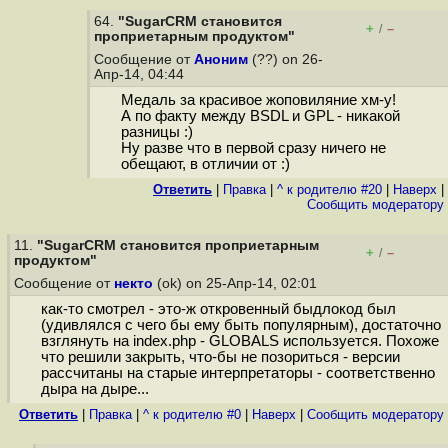
64.
"SugarCRM становится
+
–
/
проприетарным продуктом"
Сообщение от
Аноним
(??) on 26-
Апр-14, 04:44
Медаль за красивое жоповиляние хм-у!
А по факту между BSDL и GPL - никакой
разницы :)
Ну разве что в первой сразу ничего не
обещают, в отличии от :)
Ответить
|
Правка
|
^ к родителю #20
|
Наверх
|
Cообщить модератору
11.
"SugarCRM становится проприетарным
+
–
/
продуктом"
Сообщение от
некто
(ok) on 25-Апр-14, 02:01
как-то смотрел - это-ж откровенный быдлокод был
(удивлялся с чего бы ему быть популярным), достаточно
взглянуть на index.php - GLOBALS используется. Похоже
что решили закрыть, что-бы не позориться - версии
рассчитаны на старые интерпретаторы - соответственно
дыра на дыре...
Ответить
|
Правка
|
^ к родителю #0
|
Наверх
|
Cообщить модератору