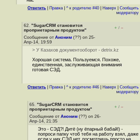
нас
Ответить
|
Правка
|
^ к родителю #40
|
Наверх
|
Cообщить
модератору
62.
"SugarCRM становится
+
–
/
проприетарным продуктом"
Сообщение от
Аноним
(??) on 25-
Апр-14, 19:59
> У Казахов документооборот - detrix.kz
Хорошая система. Пользуемся. Похоже,
единственная, заслуживающая внимания
готовая СЭД.
Ответить
|
Правка
|
^ к родителю #46
|
Наверх
|
Cообщить
модератору
65.
"SugarCRM становится
+
–
/
проприетарным продуктом"
Сообщение от
Аноним
(??) on 26-
Апр-14, 21:35
Это - СЭД?! Дитё (ну ёпарный бабай!) -
попроси папку чтоб тебя на работу взял, даже
если у них СЭД нет, посмотришь просто на