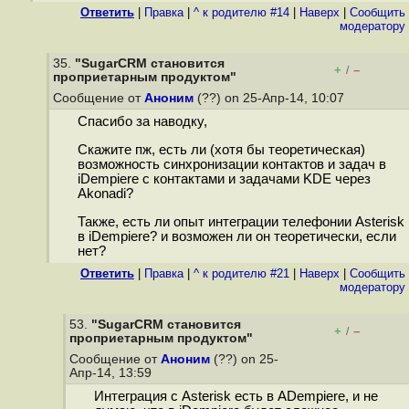
Ответить
|
Правка
|
^ к родителю #14
|
Наверх
|
Cообщить
модератору
35.
"SugarCRM становится
+
–
/
проприетарным продуктом"
Сообщение от
Аноним
(??) on 25-Апр-14, 10:07
Спасибо за наводку,
Скажите пж, есть ли (хотя бы теоретическая)
возможность синхронизации контактов и задач в
iDempiere с контактами и задачами KDE через
Akonadi?
Также, есть ли опыт интеграции телефонии Asterisk
в iDempiere? и возможен ли он теоретически, если
нет?
Ответить
|
Правка
|
^ к родителю #21
|
Наверх
|
Cообщить
модератору
53.
"SugarCRM становится
+
–
/
проприетарным продуктом"
Сообщение от
Аноним
(??) on 25-
Апр-14, 13:59
Интеграция с Asterisk есть в ADempiere, и не