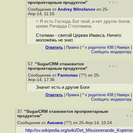
+
–
проприетарным продуктом"
/
Сообщение от
Andrey Mitrofanov
on 25-
Апр-14, 11:16
> Я есть Господь Бог твой, и нет других богов,
кроме Ричарда Столлмана.
Столман - святой Церкви Имакса. Ничего
моложёжь не знат.
Ответить
|
Правка
|
^ к родителю #38
|
Наверх
|
Cообщить модератору
57.
"SugarCRM становится
+
–
/
проприетарным продуктом"
Сообщение от
Fantomas
(??) on 25-
Апр-14, 17:36
Значит есть и другие Боги
Ответить
|
Правка
|
^ к родителю #38
|
Наверх
|
Cообщить модератору
37.
"SugarCRM становится проприетарным
+
продуктом"
/
Сообщение от
Аноним
(??) on 25-Апр-14, 10:24
http://sv.wikipedia.org/wiki/Det_Missionerande_Kopimis