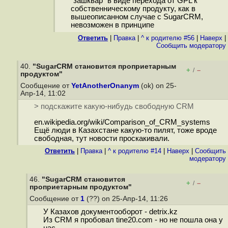
"зашквар" в виде перехода от GPL к
собственническому продукту, как в
вышеописанном случае с SugarCRM,
невозможен в принципе
Ответить
|
Правка
|
^ к родителю #56
|
Наверх
|
Cообщить модератору
40.
"SugarCRM становится проприетарным
+
–
/
продуктом"
Сообщение от
YetAnotherOnanym
(ok) on 25-
Апр-14, 11:02
> подскажите какую-нибудь свободную CRM
en.wikipedia.org/wiki/Comparison_of_CRM_systems
Ещё люди в Казахстане какую-то пилят, тоже вроде
свободная, тут новости проскакивали.
Ответить
|
Правка
|
^ к родителю #14
|
Наверх
|
Cообщить
модератору
46.
"SugarCRM становится
+
–
/
проприетарным продуктом"
Сообщение от
1
(??) on 25-Апр-14, 11:26
У Казахов документооборот - detrix.kz
Из CRM я пробовал tine20.com - но не пошла она у