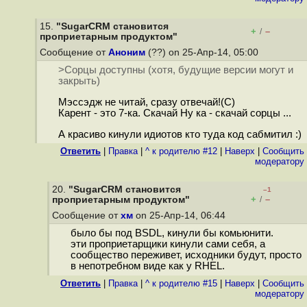
15.
"SugarCRM становится
+
–
/
проприетарным продуктом"
Сообщение от
Аноним
(??) on 25-Апр-14, 05:00
>Сорцы доступны (хотя, будущие версии могут и
закрыть)
Мэссэдж не читай, сразу отвечай!(С)
Карент - это 7-ка. Скачай Ну ка - скачай сорцы ...
А красиво кинули идиотов кто туда код сабмитил :)
Ответить
|
Правка
|
^ к родителю #12
|
Наверх
|
Cообщить
модератору
20.
"SugarCRM становится
–1
+
–
проприетарным продуктом"
/
Сообщение от
хм
on 25-Апр-14, 06:44
было бы под BSDL, кинули бы комьюнити.
эти проприетарщики кинули сами себя, а
сообщество переживет, исходники будут, просто
в непотребном виде как у RHEL.
Ответить
|
Правка
|
^ к родителю #15
|
Наверх
|
Cообщить
модератору