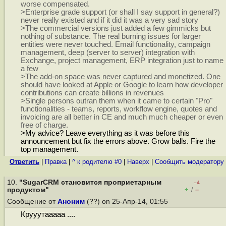
worse compensated.
>Enterprise grade support (or shall I say support in general?)
never really existed and if it did it was a very sad story
>The commercial versions just added a few gimmicks but
nothing of substance. The real burning issues for larger
entities were never touched. Email functionality, campaign
management, deep (server to server) integration with
Exchange, project management, ERP integration just to name
a few
>The add-on space was never captured and monetized. One
should have looked at Apple or Google to learn how developer
contributions can create billions in revenues
>Single persons outran them when it came to certain "Pro"
functionalities - teams, reports, workflow engine, quotes and
invoicing are all better in CE and much much cheaper or even
free of charge.
>My advice? Leave everything as it was before this
announcement but fix the errors above. Grow balls. Fire the
top management.
Ответить
|
Правка
|
^ к родителю #0
|
Наверх
|
Cообщить модератору
10.
"SugarCRM становится проприетарным
–4
+
–
продуктом"
/
Сообщение от
Аноним
(??) on 25-Апр-14, 01:55
Крууутааааа ....