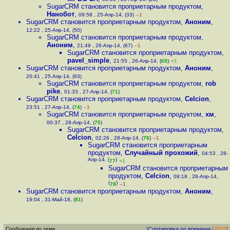
SugarCRM становится проприетарным продуктом
,
Нанобот
,
09:58 , 25-Апр-14, (33)
–1
SugarCRM становится проприетарным продуктом
,
Аноним
,
12:22 , 25-Апр-14, (50)
SugarCRM становится проприетарным продуктом
,
Аноним
,
21:49 , 26-Апр-14, (67)
–1
SugarCRM становится проприетарным продуктом
,
pavel_simple
,
21:55 , 26-Апр-14, (
69
)
+1
SugarCRM становится проприетарным продуктом
,
Аноним
,
20:41 , 25-Апр-14, (63)
SugarCRM становится проприетарным продуктом
,
rob
pike
,
01:33 , 27-Апр-14, (
71
)
SugarCRM становится проприетарным продуктом
,
Celcion
,
23:51 , 27-Апр-14, (
74
)
–1
SugarCRM становится проприетарным продуктом
,
хм
,
00:37 , 28-Апр-14, (
75
)
SugarCRM становится проприетарным продуктом
,
Celcion
,
02:26 , 28-Апр-14, (
76
)
–1
SugarCRM становится проприетарным
продуктом
,
Случайный прохожий
,
04:53 , 28-
Апр-14, (
)
77
+1
SugarCRM становится проприетарным
продуктом
,
Celcion
,
09:18 , 28-Апр-14,
(
)
78
–1
SugarCRM становится проприетарным продуктом
,
Аноним
,
19:04 , 31-Май-18, (
81
)
Сообщения по теме
[
Сортировка по времени
|
RSS
]