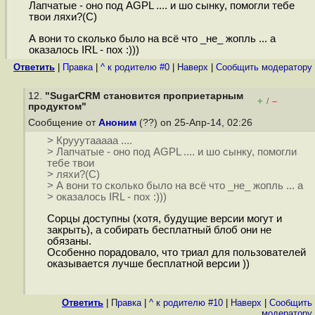
Лапчатые - оно под AGPL .... и шо сынку, помогли тебе
твои ляхи?(С)
А вони то сколько было на всё что _не_ жопль ... а
оказалось IRL - пох :)))
Ответить
|
Правка
|
^ к родителю #0
|
Наверх
|
Cообщить модератору
12.
"SugarCRM становится проприетарным
+
–
/
продуктом"
Сообщение от
Аноним
(??) on 25-Апр-14, 02:26
> Крууутааааа ....
> Лапчатые - оно под AGPL .... и шо сынку, помогли
тебе твои
> ляхи?(С)
> А вони то сколько было на всё что _не_ жопль ... а
> оказалось IRL - пох :)))
Сорцы доступны (хотя, будущие версии могут и
закрыть), а собирать бесплатный блоб они не
обязаны.
Особенно порадовало, что триал для пользователей
оказывается лучше бесплатной версии ))
Ответить
|
Правка
|
^ к родителю #10
|
Наверх
|
Cообщить
модератору