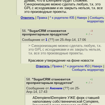
думаю, что в iDempiere будет сложнее.
Синхронизацию можно сделать любую, т.к. это
GPL с исходниками и их закрыть нельзя, т.к. все
это производные проекты.
Ответить
|
Правка
|
^ к родителю #35
|
Наверх
|
Cообщить
модератору
56.
"SugarCRM становится
–3
+
–
проприетарным продуктом"
/
Сообщение от
1
(??) on 25-Апр-14, 17:06
> Синхронизацию можно сделать любую, т.к.
это GPL с исходниками и их закрыть нельзя,
т.к. все это производные проекты.
Красивое утверждение на фоне новости
Ответить
|
Правка
|
^ к родителю #53
|
Наверх
|
Cообщить модератору
58.
"SugarCRM становится
+1
+
–
проприетарным продуктом"
/
Сообщение от
Аноним
(??) on 25-
Апр-14, 17:43
ADempiere/iDempiere УЖЕ форк ставшей
наполовину собственнической Compiere,