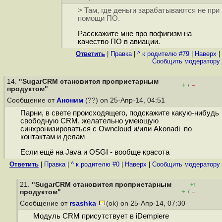
> Там, где деньги зарабатываются не при
помощи ПО.
Расскажите мне про пофигизм на
качество ПО в авиации.
Ответить
|
Правка
|
^ к родителю #79
|
Наверх
|
Cообщить модератору
14.
"SugarCRM становится проприетарным
+
–
/
продуктом"
Сообщение от
Аноним
(??) on 25-Апр-14, 04:51
Парни, в свете происходящего, подскажите какую-нибудь
свободную CRM, желательно умеющую
синхронизироваться с Owncloud и/или Akonadi по
контактам и делам
Если ещё на Java и OSGI - вообще красота
Ответить
|
Правка
|
^ к родителю #0
|
Наверх
|
Cообщить модератору
21.
"SugarCRM становится проприетарным
+1
+
–
продуктом"
/
Сообщение от
rsashka
(ok) on 25-Апр-14, 07:30
Модуль CRM присутствует в iDempiere