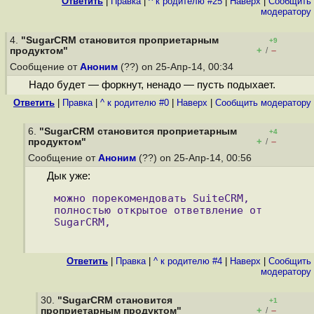
Ответить
|
Правка
|
^ к родителю #25
|
Наверх
|
Cообщить
модератору
4.
"SugarCRM становится проприетарным
+9
+
–
продуктом"
/
Сообщение от
Аноним
(??) on 25-Апр-14, 00:34
Надо будет — форкнут, ненадо — пусть подыхает.
Ответить
|
Правка
|
^ к родителю #0
|
Наверх
|
Cообщить модератору
6.
"SugarCRM становится проприетарным
+4
+
–
продуктом"
/
Сообщение от
Аноним
(??) on 25-Апр-14, 00:56
Дык уже:
можно порекомендовать SuiteCRM, 
полностью открытое ответвление от 
SugarCRM,
Ответить
|
Правка
|
^ к родителю #4
|
Наверх
|
Cообщить
модератору
30.
"SugarCRM становится
+1
+
–
проприетарным продуктом"
/