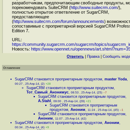
разработчикам, предпочитающим свободные продукты, м
порекомендовать SuiteCRM (
http://www.suitecrm.com
/),
полностью открытое ответвление от SugarCRM,
предоставляющее
(
http://www.suitecrm.com/forum/announcements
) возможност
сопоставимые с проприетарной версией SugarCRM Profess
Edition 7.
URL:
https://community.sugarcrm.com/sugarcrm/topics/sugarcrm_in
Новость:
https://www.opennet.ru/opennews/art.shtml?num=3
Ответить
|
Правка
|
Cообщить моде
Оглавление
SugarCRM становится проприетарным продуктом
,
master Yoda
,
00:27 , 25-Апр-14, (2)
+28
SugarCRM становится проприетарным продуктом
,
Тот_Самый_Анонимус
,
08:53 , 25-Апр-14, (25)
–7
SugarCRM становится проприетарным продуктом
,
A.Stahl
,
09:00 , 25-Апр-14, (29)
+21
SugarCRM становится проприетарным
продуктом
,
Аноним
,
11:24 , 25-Апр-14, (45)
–1
SugarCRM становится проприетарным продуктом
,
Аноним
,
11:07 , 25-Апр-14, (42)
SugarCRM становится проприетарным продуктом
,
Аноним
,
00:34 , 25-Апр-14, (4)
+9