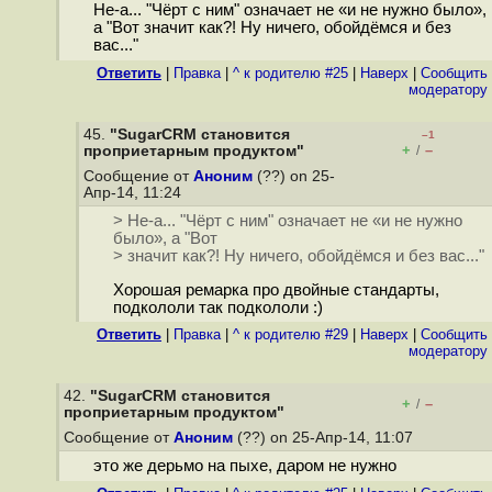
Не-а... "Чёрт с ним" означает не «и не нужно было»,
а "Вот значит как?! Ну ничего, обойдёмся и без
вас..."
Ответить
|
Правка
|
^ к родителю #25
|
Наверх
|
Cообщить
модератору
45.
"SugarCRM становится
–1
+
–
проприетарным продуктом"
/
Сообщение от
Аноним
(??) on 25-
Апр-14, 11:24
> Не-а... "Чёрт с ним" означает не «и не нужно
было», а "Вот
> значит как?! Ну ничего, обойдёмся и без вас..."
Хорошая ремарка про двойные стандарты,
подкололи так подкололи :)
Ответить
|
Правка
|
^ к родителю #29
|
Наверх
|
Cообщить
модератору
42.
"SugarCRM становится
+
–
/
проприетарным продуктом"
Сообщение от
Аноним
(??) on 25-Апр-14, 11:07
это же дерьмо на пыхе, даром не нужно