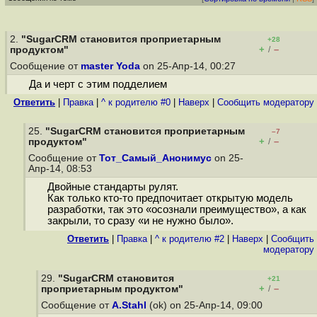
2.
"SugarCRM становится проприетарным
+28
+
–
продуктом"
/
Сообщение от
master Yoda
on 25-Апр-14, 00:27
Да и черт с этим подделием
Ответить
|
Правка
|
^ к родителю #0
|
Наверх
|
Cообщить модератору
25.
"SugarCRM становится проприетарным
–7
+
–
продуктом"
/
Сообщение от
Тот_Самый_Анонимус
on 25-
Апр-14, 08:53
Двойные стандарты рулят.
Как только кто-то предпочитает открытую модель
разработки, так это «осознали преимущество», а как
закрыли, то сразу «и не нужно было».
Ответить
|
Правка
|
^ к родителю #2
|
Наверх
|
Cообщить
модератору
29.
"SugarCRM становится
+21
+
–
проприетарным продуктом"
/
Сообщение от
A.Stahl
(ok) on 25-Апр-14, 09:00