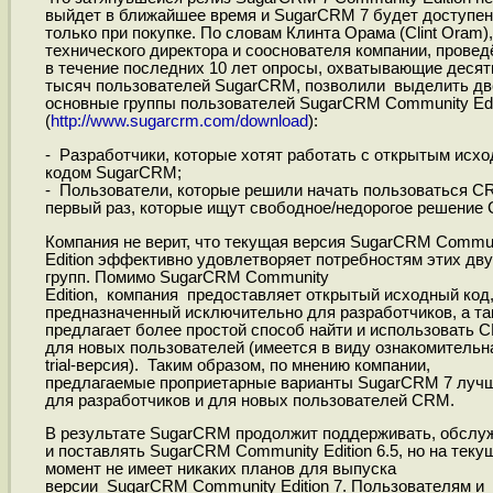
выйдет в ближайшее время и SugarCRM 7 будет доступен
только при покупке. По словам Клинта Орама (Clint Oram),
технического директора и сооснователя компании, прове
в течение последних 10 лет опросы, охватывающие десят
тысяч пользователей SugarCRM, позволили выделить дв
основные группы пользователей SugarCRM Community Edi
(
http://www.sugarcrm.com/download
):
- Разработчики, которые хотят работать с открытым исх
кодом SugarCRM;
- Пользователи, которые решили начать пользоваться C
первый раз, которые ищут свободное/недорогое решение
Компания не верит, что текущая версия SugarCRM Commu
Edition эффективно удовлетворяет потребностям этих дв
групп. Помимо SugarCRM Community
Edition, компания предоставляет открытый исходный код
предназначенный исключительно для разработчиков, а та
предлагает более простой способ найти и использовать 
для новых пользователей (имеется в виду ознакомительн
trial-версия). Таким образом, по мнению компании,
предлагаемые проприетарные варианты SugarCRM 7 лучш
для разработчиков и для новых пользователей CRM.
В результате SugarCRM продолжит поддерживать, обслу
и поставлять SugarCRM Community Edition 6.5, но на теку
момент не имеет никаких планов для выпуска
версии SugarCRM Community Edition 7. Пользователям и