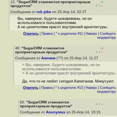
13.
"SugarCRM становится проприетарным
+2
+
–
продуктом"
/
Сообщение от
rob pike
on 25-Апр-14, 02:37
Вы, наверное, будете шокированы, но он
использовался пользователями.
А не ценителями красот внутренней архитектуры.
Ответить
|
Правка
|
^ к родителю #11
|
Наверх
|
Cообщить
модератору
48.
"SugarCRM становится
–1
+
–
проприетарным продуктом"
/
Сообщение от
Аноним
(??) on 25-Апр-14, 11:27
> Вы, наверное, будете шокированы, но он
использовался пользователями.
> А не ценителями красот внутренней архитектуры.
Да, что-то не любят сегодня Капитанов. Минусуют.
Ответить
|
Правка
|
^ к родителю #13
|
Наверх
|
Cообщить
модератору
60.
"SugarCRM становится
+
–
/
проприетарным продуктом"
Сообщение от
Anonymus
on 25-Апр-14, 19:15