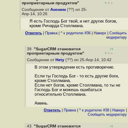
+
–
проприетарным продуктом"
/
Сообщение от
Аноним
(??) on 25-
Апр-14, 10:26
Я есть Господь Бог твой, и нет других богов,
кроме Ричарда Столлмана.
Ответить
|
Правка
|
^ к родителю #36
|
Наверх
|
Cообщить
модератору
39.
"SugarCRM становится
+3
+
–
проприетарным продуктом"
/
Сообщение от
Hety
(??) on 25-Апр-14, 10:42
В этом утверждении есть противоречие.
Если ты Господь Бог - то есть другие боги,
кроме Столлмана.
Если нет богов, кроме Столлмана, то ты не
Господь Бог и можешь ошибаться
относительно Столлмана.
Аминь.
Ответить
|
Правка
|
^ к родителю #38
|
Наверх
|
Cообщить модератору
43.
"SugarCRM становится
+1