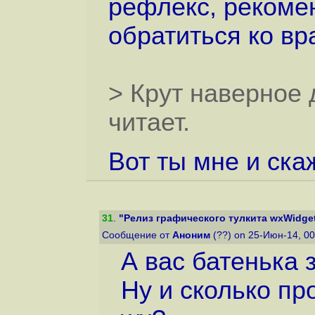
рефлекс, рекомен
обратиться ко вра
> Крут наверное 
читает.
Вот ты мне и скаж
31
.
"Релиз графического тулкита wxWidget
Сообщение от
Аноним
(??) on 25-Июн-14, 0
А вас батенька 
Ну и сколько пр