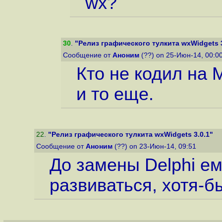
wx?
30
.
"Релиз графического тулкита wxWidgets 3
Сообщение от
Аноним
(??) on 25-Июн-14, 00:0
Кто не кодил на 
и то еще.
22
.
"Релиз графического тулкита wxWidgets 3.0.1"
Сообщение от
Аноним
(??) on 23-Июн-14, 09:51
До замены Delphi е
развиваться, хотя-бы