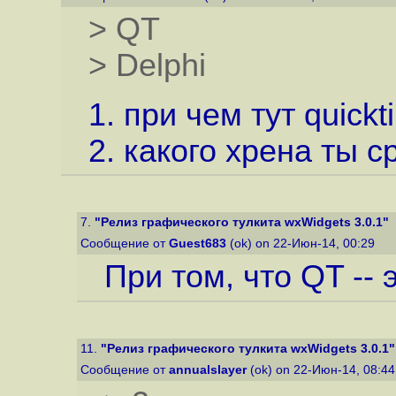
> QT
> Delphi
1. при чем тут quick
2. какого хрена ты 
7.
"Релиз графического тулкита wxWidgets 3.0.1"
Сообщение от
Guest683
(ok) on 22-Июн-14, 00:29
При том, что QT -- э
11.
"Релиз графического тулкита wxWidgets 3.0.1"
Сообщение от
annualslayer
(ok) on 22-Июн-14, 08:4