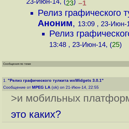
23-Июн-14, (
)
–1
23
Релиз графического т
Аноним
,
13:09 , 23-Июн-1
Релиз графического
13:48 , 23-Июн-14, (
25
)
Сообщения по теме
1.
"Релиз графического тулкита wxWidgets 3.0.1"
Сообщение от
MPEG LA
(ok) on 21-Июн-14, 22:55
>и мобильных платфор
это каких?