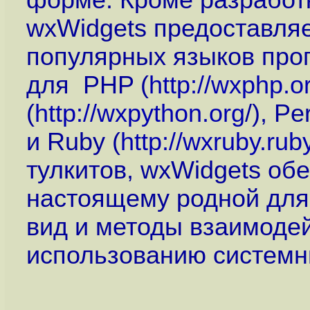
форме. Кроме разработ
wxWidgets предоставля
популярных языков про
для PHP (
http://wxphp.o
(
http://wxpython.org
/), Per
и Ruby (
http://wxruby.rub
тулкитов, wxWidgets об
настоящему родной для
вид и методы взаимодей
использованию системны