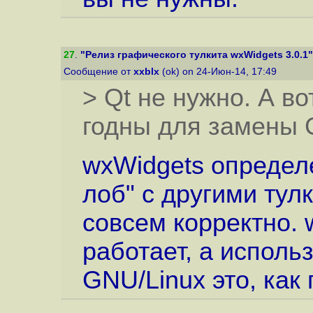
27
.
"Релиз графического тулкита wxWidgets 3.0.1"
Сообщение от
xxblx
(ok) on 24-Июн-14, 17:49
> Qt не нужно. А в
годны для замены 
wxWidgets определе
лоб" с другими тул
совсем корректно. 
работает, а использ
GNU/Linux это, как