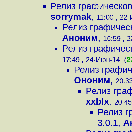
Релиз графического
sorrymak
,
11:00 , 22-
Релиз графическ
Аноним
,
16:59 , 
Релиз графическ
17:49 , 24-Июн-14, (
2
Релиз графич
Ононим
,
20:33
Релиз граф
xxblx
,
20:45
Релиз г
3.0.1
,
А