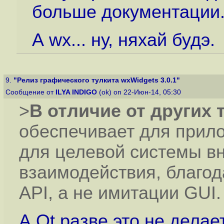
больше документации
А wx... ну, няхай будэ.
9.
"Релиз графического тулкита wxWidgets 3.0.1"
Сообщение от
ILYA INDIGO
(ok) on 22-Июн-14, 05:30
>
В отличие от других 
обеспечивает для прил
для целевой системы в
взаимодействия, благо
API, а не имитации GUI.
А Qt разве это не делае