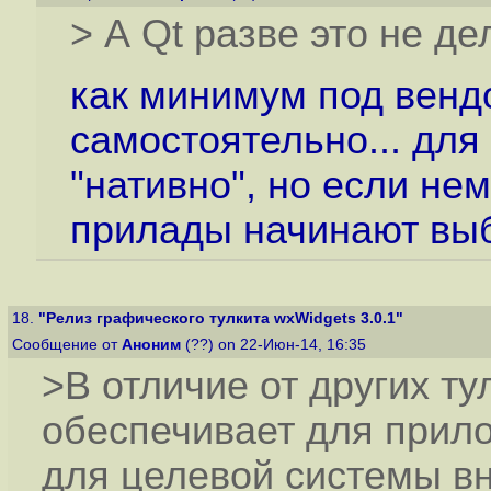
> А Qt разве это не де
как минимум под вендо
самостоятельно... для
"нативно", но если не
прилады начинают выб
18.
"Релиз графического тулкита wxWidgets 3.0.1"
Сообщение от
Аноним
(??) on 22-Июн-14, 16:35
>В отличие от других ту
обеспечивает для прил
для целевой системы в