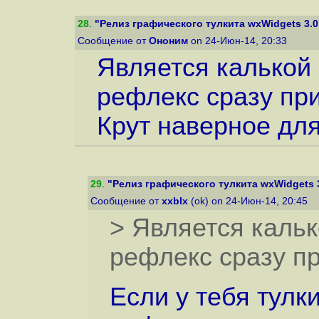
28
.
"Релиз графического тулкита wxWidgets 3.0
Сообщение от
Ононим
on 24-Июн-14, 20:33
Является калькой
рефлекс сразу при
Крут наверное для
29
.
"Релиз графического тулкита wxWidgets 3
Сообщение от
xxblx
(ok) on 24-Июн-14, 20:45
> Является каль
рефлекс сразу пр
Если у тебя тулк