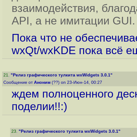
взаимодействия, благо
API, а не имитации GUI.
Пока что не обеспечивае
wxQt/wxKDE пока всё ещ
21
.
"Релиз графического тулкита wxWidgets 3.0.1"
Сообщение от
Аноним
(??) on 23-Июн-14, 00:27
ждем полноценного деск
поделии!!:)
23
.
"Релиз графического тулкита wxWidgets 3.0.1"