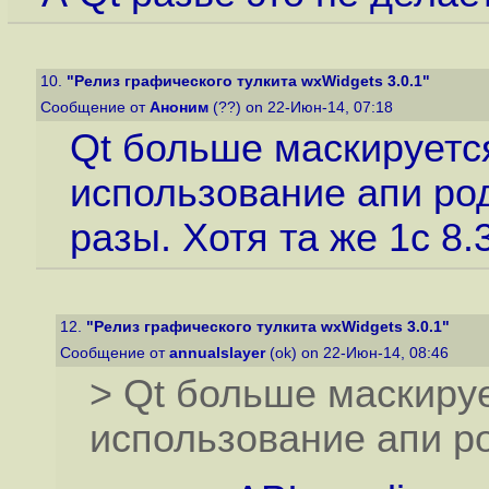
10.
"Релиз графического тулкита wxWidgets 3.0.1"
Сообщение от
Аноним
(??) on 22-Июн-14, 07:18
Qt больше маскируется
использование апи ро
разы. Хотя та же 1с 8.
12.
"Релиз графического тулкита wxWidgets 3.0.1"
Сообщение от
annualslayer
(ok) on 22-Июн-14, 08:46
> Qt больше маскируе
использование апи р