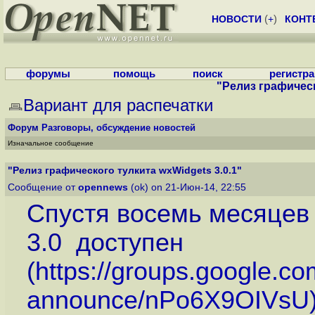
НОВОСТИ
(
+
)
КОНТ
форумы
помощь
поиск
регистр
"Релиз графическ
Вариант для распечатки
Форум
Разговоры, обсуждение новостей
Изначальное сообщение
"Релиз графического тулкита wxWidgets 3.0.1"
Сообщение от
opennews
(ok) on 21-Июн-14, 22:55
Спустя восемь месяцев 
3.0 доступен
(
https://groups.google.co
announce/nPo6X9OIVsU