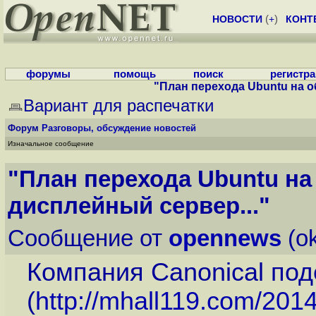
НОВОСТИ
(
+
)
КОНТ
форумы
помощь
поиск
регистр
"План перехода Ubuntu на об
Вариант для распечатки
Форум
Разговоры, обсуждение новостей
Изначальное сообщение
"План перехода Ubuntu на 
дисплейный сервер..."
Сообщение от
opennews
(ok
Компания Canonical по
(
http://mhall119.com/2014