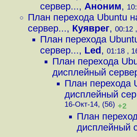
сервер...
,
Аноним
,
10:
План перехода Ubuntu н
сервер...
,
Куяврег
,
00:12 
План перехода Ubuntu
сервер...
,
Led
,
01:18 , 1
План перехода Ubun
дисплейный сервер
План перехода U
дисплейный серв
16-Окт-14, (56)
+2
План переход
дисплейный с