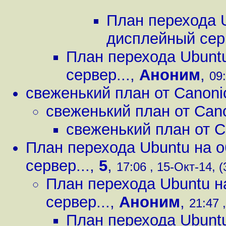
План перехода U
дисплейный серв
План перехода Ubuntu
сервер...
,
Аноним
,
09:
свеженький план от Canoni
свеженький план от Cano
свеженький план от C
План перехода Ubuntu на о
сервер...
,
5
,
17:06 , 15-Окт-14, (
План перехода Ubuntu н
сервер...
,
Аноним
,
21:47 
План перехода Ubuntu