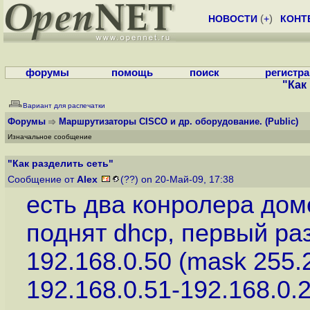
НОВОСТИ
(
+
)
КОНТ
форумы
помощь
поиск
регистр
"Как
Вариант для распечатки
Форумы
Маршрутизаторы CISCO и др. оборудование.
(Public)
Изначальное сообщение
"Как разделить сеть"
Сообщение от
Alex
(??) on 20-Май-09, 17:38
есть два конролера дом
поднят dhcp, первый раз
192.168.0.50 (mask 255.2
192.168.0.51-192.168.0.2