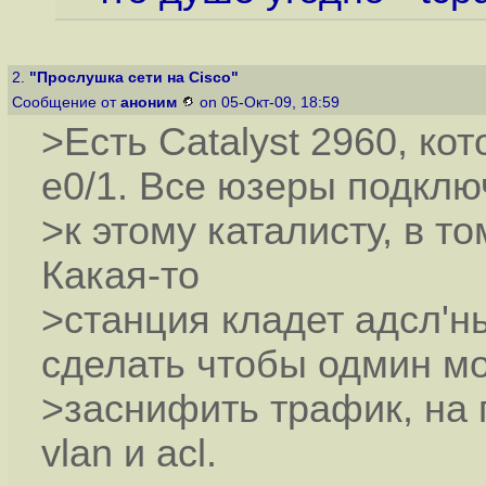
2.
"Прослушка сети на Cisco"
Сообщение от
аноним
on 05-Окт-09, 18:59
>Есть Catalyst 2960, ко
e0/1. Все юзеры подкл
>к этому каталисту, в то
Какая-то
>станция кладет адсл'н
сделать чтобы одмин мо
>заснифить трафик, на 
vlan и acl.