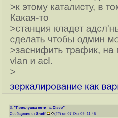
>к этому каталисту, в то
Какая-то
>станция кладет адсл'н
сделать чтобы одмин мо
>заснифить трафик, на 
vlan и acl.
>
зеркалирование как вар
3.
"Прослушка сети на Cisco"
Сообщение от
Sheff
(??) on 07-Окт-09, 11:45