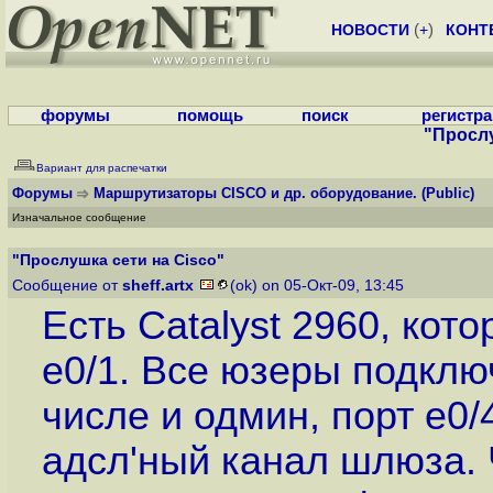
НОВОСТИ
(
+
)
КОНТ
форумы
помощь
поиск
регистр
"Прослу
Вариант для распечатки
Форумы
Маршрутизаторы CISCO и др. оборудование.
(Public)
Изначальное сообщение
"Прослушка сети на Cisco"
Сообщение от
sheff.artx
(ok) on 05-Окт-09, 13:45
Есть Catalyst 2960, кот
e0/1. Все юзеры подключ
числе и одмин, порт e0/
адсл'ный канал шлюза. 