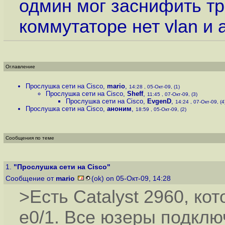
одмин мог заснифить тр
коммутаторе нет vlan и a
Оглавление
Прослушка сети на Cisco
,
mario
,
14:28 , 05-Окт-09, (1)
Прослушка сети на Cisco
,
Sheff
,
11:45 , 07-Окт-09, (3)
Прослушка сети на Cisco
,
EvgenD
,
14:24 , 07-Окт-09, (4
Прослушка сети на Cisco
,
аноним
,
18:59 , 05-Окт-09, (2)
Сообщения по теме
1.
"Прослушка сети на Cisco"
Сообщение от
mario
(ok) on 05-Окт-09, 14:28
>Есть Catalyst 2960, ко
e0/1. Все юзеры подкл