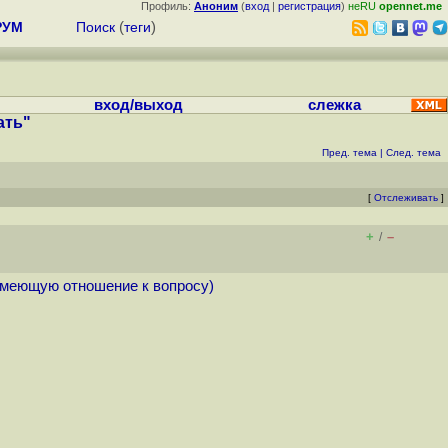
Профиль:
Аноним
(
вход
|
регистрация
)
неRU
opennet.me
РУМ
Поиск
(
теги
)
вход/выход
слежка
ать"
Пред. тема
|
След. тема
[
Отслеживать
]
+
–
/
 имеющую отношение к вопросу)