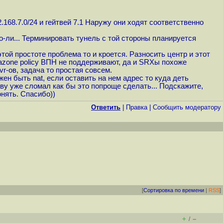
.168.7.0/24 и гейтвей 7.1 Наружу они ходят соответственно
-ли... Терминировать тунель с той стороны планируется
той простоте проблема то и кроется. Разносить центр и этот
trazone policy ВПН не поддерживают, да и SRXы похоже
r-ов, задача то простая совсем.
ен быть nat, если оставить на нем адрес то куда деть
ву уже сломал как бы это попроще сделать... Подскажите,
онять. Спасибо))
Ответить
|
Правка
|
Cообщить модератору
[
Сортировка по времени
|
RSS
]
+
–
/