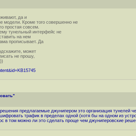
рживают, да и
е модели. Кроме того совершенно не
то простая совсем.
 нему тунельный интерфейс не
ставить на нем
ама прописывает. Да
одскажите, может
писать не прошу,
))
content&id=KB15745
зовать"
все решения предлагаемые джунипером это организация тунелей
ифровать трафик в пределах одной (хотя бы на одном из устрой
рос в том можно ли это сделать проще чем джуниперовские реше