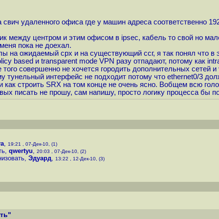
а свич удаленного офиса где у машин адреса соответственно 192
 между центром и этим офисом в ipsec, кабель то свой но мало
меня пока не доехал.
ы на ожидаемый срх и на существующий ссг, я так понял что в э
licy based и transparent mode VPN разу отпадают, потому как in
того совершенно не хочется городить дополнительных сетей и v
у тунельный интерфейс не подходит потому что ethernet0/3 долж
 как строить SRX на том конце не очень ясно. Вобщем всю голо
овых писать не прошу, сам напишу, просто логику процесса бы п
va
,
19:21 , 07-Дек-10, (1)
ть
,
qwertyu
,
20:03 , 07-Дек-10, (2)
низовать
,
Эдуард
,
13:22 , 12-Дек-10, (3)
ать"