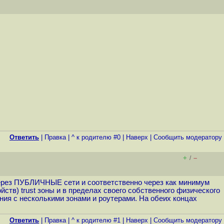
Ответить
|
Правка
|
^ к родителю #0
|
Наверх
|
Cообщить модератору
+
–
/
 через ПУБЛИЧНЫЕ сети и соответственно через как минимум
ств) trust зоны и в пределах своего собственного физического
ния с несколькими зонами и роутерами. На обеих концах
Ответить
|
Правка
|
^ к родителю #1
|
Наверх
|
Cообщить модератору