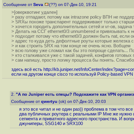
Сообщение от
Seva
(??) on 07-Дек-10, 19:21
>[оверквотинг удален]
> разу отпадают, потому как intrazone policy ВПН не подде
> SRXы похоже транспарент поддерживают только старши
> хочется городить дополнительных сетей и vr-ов, задача 
> Делать на ССГ ethernet0/3 unnumbered и привязывать к
> подходит потому что ethernet0/3 должен быть nat, если о
> адрес то куда деть дефолтные роуты которые железка с
> и как строить SRX на том конце не очень ясно. Вобщем
> всю голову уже сломал как бы это попроще сделать... П
> кто сталкивался уже с такой задачей, конфигов готовых 
> сам напишу, просто логику процесса бы понять. Спасибо
здесь всё есть
http://kb.juniper.net/InfoCenter/index?page=
если на другом конце cisco то используй Policy-based VPN
2.
"А по Juniper есть спецы? Подскажите как VPN органи
Сообщение от
qwertyu
(ok) on 07-Дек-10, 20:03
я это все читал и не один раз)) проблема в том что 
два публичных роутера с реальными IP Мне же нужно ш
сегмента и приватного адресного пространства. И воп
джуниперы, SSG140 и SRX100