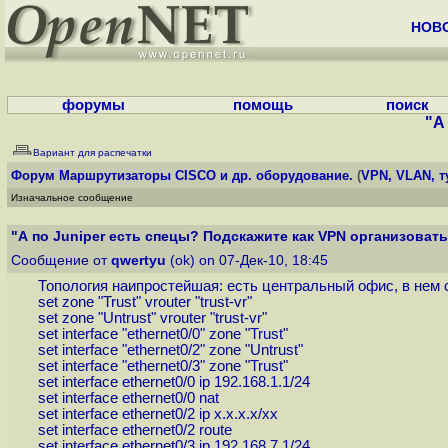
НОВ
форумы
помощь
поиск
"А
Вариант для распечатки
Форум
Маршрутизаторы CISCO и др. оборудование.
(
VPN, VLAN, т
Изначальное сообщение
"А по Juniper есть спецы? Подскажите как VPN организовать
Сообщение от
qwertyu
(ok) on 07-Дек-10, 18:45
Топология наипростейшая: есть центральный офис, в нем
set zone "Trust" vrouter "trust-vr"
set zone "Untrust" vrouter "trust-vr"
set interface "ethernet0/0" zone "Trust"
set interface "ethernet0/2" zone "Untrust"
set interface "ethernet0/3" zone "Trust"
set interface ethernet0/0 ip 192.168.1.1/24
set interface ethernet0/0 nat
set interface ethernet0/2 ip х.х.х.х/хх
set interface ethernet0/2 route
set interface ethernet0/3 ip 192.168.7.1/24