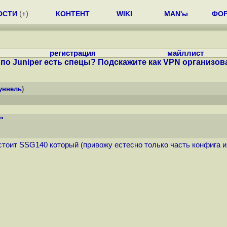
ОСТИ
(
+
)
КОНТЕНТ
WIKI
MAN'ы
ФО
регистрация
майллист
 по Juniper есть спецы? Подскажите как VPN организов
уннель
)
"
 стоит SSG140 который (привожу естесно только часть конфига