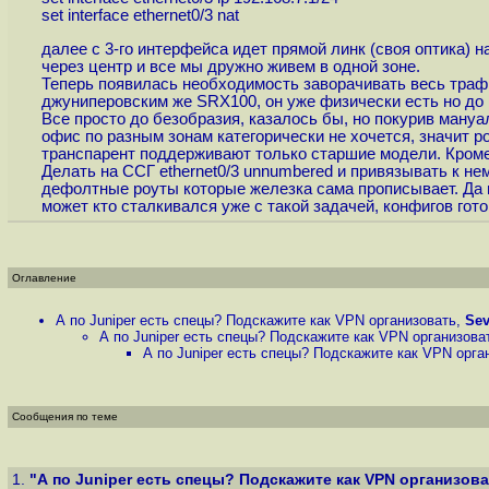
set interface ethernet0/3 nat
далее с 3-го интерфейса идет прямой линк (своя оптика) н
через центр и все мы дружно живем в одной зоне.
Теперь появилась необходимость заворачивать весь трафик
джуниперовским же SRX100, он уже физически есть но до 
Все просто до безобразия, казалось бы, но покурив мануал
офис по разным зонам категорически не хочется, значит po
транспарент поддерживают только старшие модели. Кроме 
Делать на ССГ ethernet0/3 unnumbered и привязывать к нем
дефолтные роуты которые железка сама прописывает. Да и
может кто сталкивался уже с такой задачей, конфигов гот
Оглавление
А по Juniper есть спецы? Подскажите как VPN организовать
,
Se
А по Juniper есть спецы? Подскажите как VPN организова
А по Juniper есть спецы? Подскажите как VPN орга
Сообщения по теме
1.
"А по Juniper есть спецы? Подскажите как VPN организов