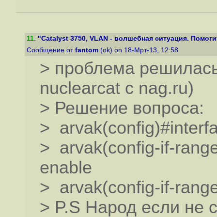
11
.
"Catalyst 3750, VLAN - волшебная ситуация. Помоги
Сообщение от
fantom
(ok) on 18-Мрт-13, 12:58
> проблема решилась
nuclearcat c nag.ru)
> Решение вопроса:
> arvak(config)#interf
> arvak(config-if-rang
enable
> arvak(config-if-rang
> P.S Народ если не 