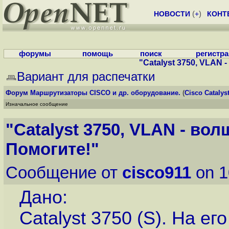
НОВОСТИ
(
+
)
КОНТ
форумы
помощь
поиск
регистр
"Catalyst 3750, VLAN 
Вариант для распечатки
Форум
Маршрутизаторы CISCO и др. оборудование.
(
Cisco Cataly
Изначальное сообщение
"Catalyst 3750, VLAN - во
Помогите!"
Сообщение от
cisco911
on 1
Дано:
Catalyst 3750 (S). На е