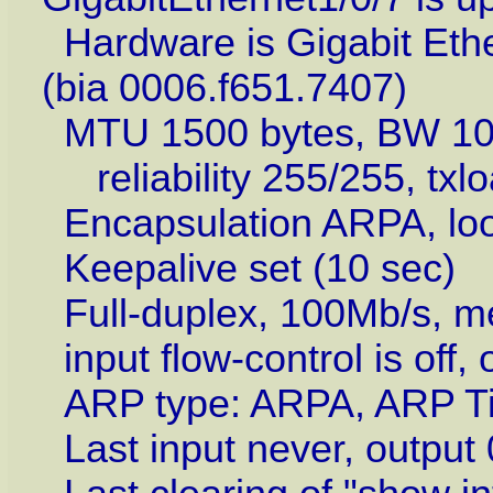
Hardware is Gigabit Ethe
(bia 0006.f651.7407)
MTU 1500 bytes, BW 100
reliability 255/255, txlo
Encapsulation ARPA, loo
Keepalive set (10 sec)
Full-duplex, 100Mb/s, m
input flow-control is off,
ARP type: ARPA, ARP Ti
Last input never, output