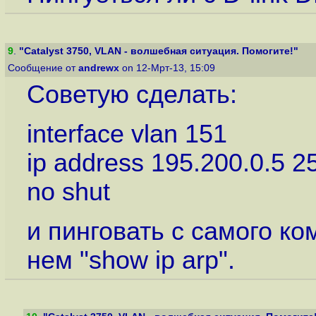
9
.
"Catalyst 3750, VLAN - волшебная ситуация. Помогите!"
Сообщение от
andrewx
on 12-Мрт-13, 15:09
Советую сделать:
interface vlan 151
ip address 195.200.0.5 2
no shut
и пинговать с самого ко
нем "show ip arp".