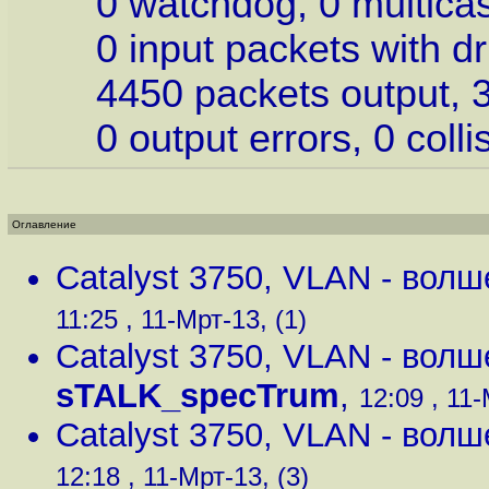
0 watchdog, 0 multicast
0 input packets with dri
4450 packets output, 3
0 output errors, 0 collis
Оглавление
Catalyst 3750, VLAN - вол
11:25 , 11-Мрт-13, (1)
Catalyst 3750, VLAN - вол
sTALK_specTrum
,
12:09 , 11-
Catalyst 3750, VLAN - вол
12:18 , 11-Мрт-13, (3)