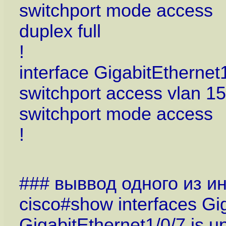
switchport mode access
duplex full
!
interface GigabitEthernet
switchport access vlan 1
switchport mode access
!
### выввод одного из и
cisco#show interfaces Gig
GigabitEthernet1/0/7 is up