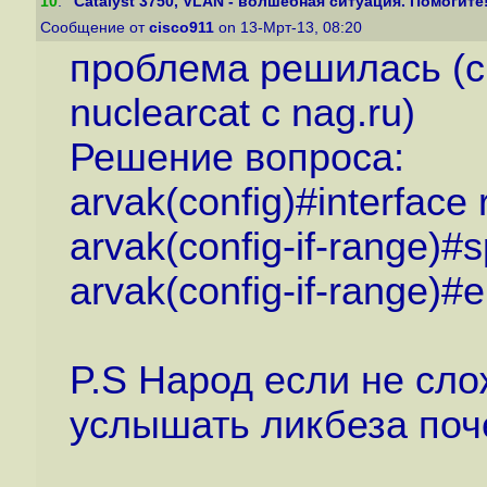
10
.
"Catalyst 3750, VLAN - волшебная ситуация. Помогите
Сообщение от
cisco911
on 13-Мрт-13, 08:20
проблема решилась (с
nuclearcat c nag.ru)
Решение вопроса:
arvak(config)#interface
arvak(config-if-range)#s
arvak(config-if-range)#
P.S Народ если не сло
услышать ликбеза поч