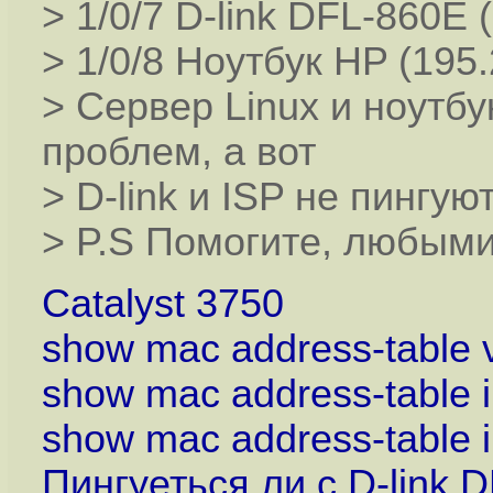
> 1/0/7 D-link DFL-860E 
> 1/0/8 Ноутбук HP (195.
> Сервер Linux и ноутбу
проблем, а вот
> D-link и ISP не пингую
> P.S Помогите, любым
Catalyst 3750
show mac address-table 
show mac address-table in
show mac address-table in
Пингуеться ли с D-link