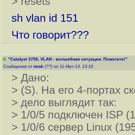
> resets
sh vlan id 151
Что говорит???
8
.
"Catalyst 3750, VLAN - волшебная ситуация. Помогите!"
Сообщение от
mrak
(??) on 11-Мрт-13, 13:10
> Дано:
> (S). На его 4-портах 
> дело выглядит так:
> 1/0/5 подключен ISP (1
> 1/0/6 сервер Linux (19