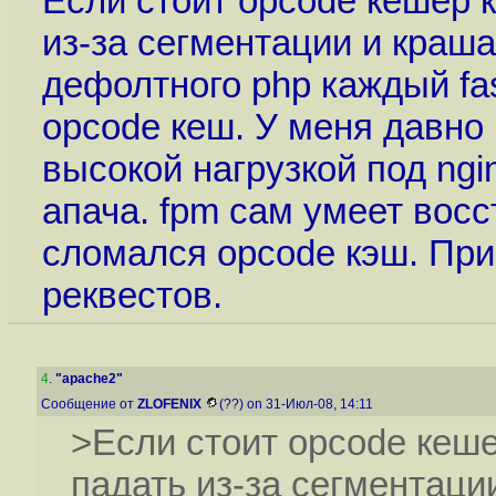
Если стоит opcode кешер ка
из-за сегментации и краша
дефолтного php каждый fa
opcode кеш. У меня давно
высокой нагрузкой под ngin
апача. fpm сам умеет восс
сломался opcode кэш. При
реквестов.
4
.
"apache2"
Сообщение от
ZLOFENIX
(??) on 31-Июл-08, 14:11
>Если стоит opcode кешер
падать из-за сегментаци