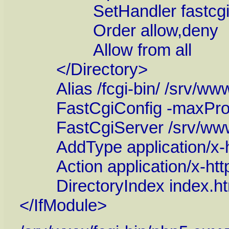
SetHandler fastcgi-s
Order allow,deny
Allow from all
</Directory>
Alias /fcgi-bin/ /srv/www/
FastCgiConfig -maxProce
FastCgiServer /srv/www/f
AddType application/x-ht
Action application/x-httpd
DirectoryIndex index.htm
</IfModule>