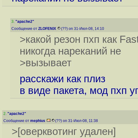
3
.
"apache2"
Сообщение от
ZLOFENIX
(??) on 31-Июл-08, 14:10
>какой резон пхп как Fas
никогда нареканий не
>вызывает
расскажи как плиз
в виде пакета, мод пхп 
2
.
"apache2"
Сообщение от
mephius
(??) on 31-Июл-08, 11:38
>[оверквотинг удален]