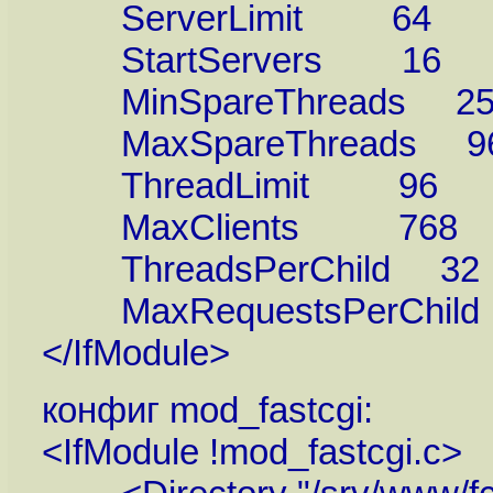
ServerLimit 64
StartServers 16
MinSpareThreads 2
MaxSpareThreads 9
ThreadLimit 96
MaxClients 768
ThreadsPerChild 32
MaxRequestsPerChild 
</IfModule>
конфиг mod_fastcgi:
<IfModule !mod_fastcgi.c>