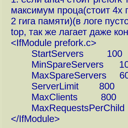
максимум проца(стоит 4х 
2 гига памяти)(в логе пуст
top, так же лагает даже ко
<IfModule prefork.c>
StartServers 100
MinSpareServers 1
MaxSpareServers 6
ServerLimit 800
MaxClients 800
MaxRequestsPerChild 
</IfModule>