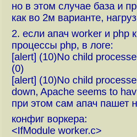
но в этом случае база и п
как во 2м варианте, нагру
2. если апач worker и php 
процессы php, в логе:
[alert] (10)No child processe
(0)
[alert] (10)No child process
down, Apache seems to hav
при этом сам апач пашет 
конфиг воркера:
<IfModule worker.c>