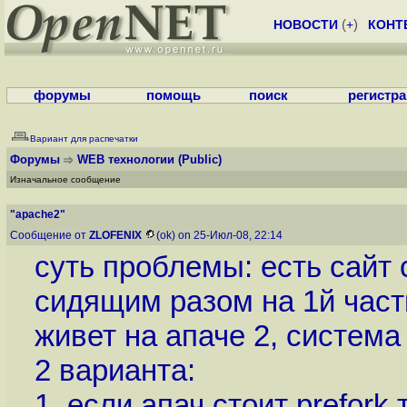
НОВОСТИ
(
+
)
КОНТ
форумы
помощь
поиск
регистр
Вариант для распечатки
Форумы
WEB технологии
(Public)
Изначальное сообщение
"apache2"
Сообщение от
ZLOFENIX
(ok) on 25-Июл-08, 22:14
суть проблемы: есть сайт
сидящим разом на 1й части
живет на апаче 2, система
2 варианта:
1. если апач стоит prefork