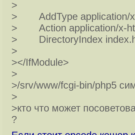
>
> AddType application/x-h
> Action application/x-htt
> DirectoryIndex index.ht
>
></IfModule>
>
>/srv/www/fcgi-bin/php5 сим
>
>кто что может посоветова
?