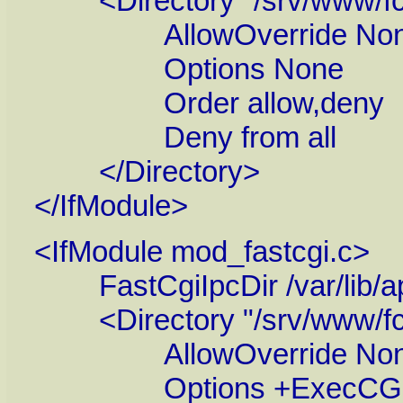
<Directory "/srv/www/fcg
AllowOverride No
Options None
Order allow,deny
Deny from all
</Directory>
</IfModule>
<IfModule mod_fastcgi.c>
FastCgiIpcDir /var/lib/ap
<Directory "/srv/www/fcg
AllowOverride No
Options +ExecCGI -In