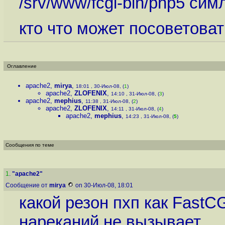
/srv/www/fcgi-bin/php5 симл
кто что может посоветоват
Оглавление
apache2
,
mirya
,
18:01 , 30-Июл-08, (
1
)
apache2
,
ZLOFENIX
,
14:10 , 31-Июл-08, (
3
)
apache2
,
mephius
,
11:38 , 31-Июл-08, (
2
)
apache2
,
ZLOFENIX
,
14:11 , 31-Июл-08, (
4
)
apache2
,
mephius
,
14:23 , 31-Июл-08, (
5
)
Сообщения по теме
1
.
"apache2"
Сообщение от
mirya
on 30-Июл-08, 18:01
какой резон пхп как FastCG
нареканий не вызывает