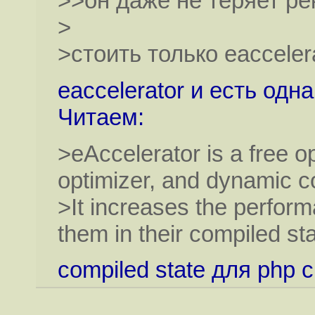
>>он даже не теряет ре
>
>стоить только eacceler
eaccelerator и есть одн
Читаем:
>eAccelerator is a free 
optimizer, and dynamic c
>It increases the perfor
them in their compiled sta
compiled state для php 