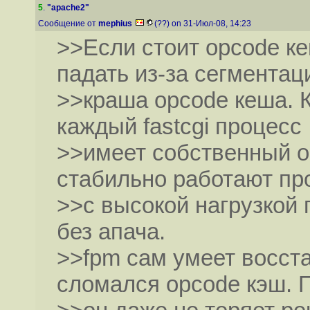
5
.
"apache2"
Сообщение от
mephius
(??) on 31-Июл-08, 14:23
>>Если стоит opcode кеш
падать из-за сегментац
>>краша opcode кеша. К
каждый fastcgi процесс
>>имеет собственный o
стабильно работают пр
>>с высокой нагрузкой п
без апача.
>>fpm сам умеет восста
сломался opcode кэш. 