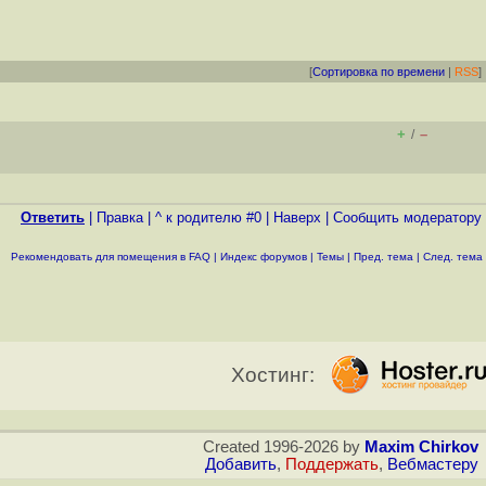
[
Сортировка по времени
|
RSS
]
+
–
/
Ответить
|
Правка
|
^ к родителю #0
|
Наверх
|
Cообщить модератору
Рекомендовать для помещения в FAQ
|
Индекс форумов
|
Темы
|
Пред. тема
|
След. тема
Хостинг:
Created 1996-2026 by
Maxim Chirkov
Добавить
,
Поддержать
,
Вебмастеру