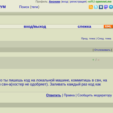
Профиль:
Аноним
(
вход
|
регистрация
)
неRU
opennet.me
РУМ
Поиск
(
теги
)
вход/выход
слежка
Пред. тема
|
След. тема
[
Отслеживать
]
+
–
/
что ты пишешь код на локальной машине, коммитишь в свн, на
 свн-а(хостер не одобряет). Заливать каждый раз код как
Ответить
|
Правка
|
Cообщить модератору