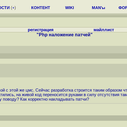
ОСТИ
(
+
)
КОНТЕНТ
WIKI
MAN'ы
ФО
регистрация
майллист
"Php наложение патчей"
вой с этой же цмс. Сейчас разработка строится таким образом 
тились, на живой код переносится руками в силу отсутствия там
у поводу? Как корректно накладывать патчи?