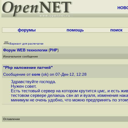
НОВ
форумы
помощь
поиск
Вариант для распечатки
Форум
WEB технологии
(
PHP
)
Изначальное сообщение
"Php наложение патчей"
Сообщение от
core
(ok) on 07-Дек-12, 12:28
Здравствуйте господа.
Нужен совет.
Есть тестовый сервер на котором крутится цмс, и есть жи
тестовом сервере делаешь свн ап и вуаля, изменения нака
минимум не очень удобно, что можно предпринять по этом
Оглавление