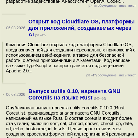
разработке задействован AI-ассистент OpenAI Codex...
обсуждение
|
весь текст
(27 –8)
Открыт код Cloudflare OS, платформы
для приложений, создаваемых через
·
06.08.2026
AI
(38 –17)
Компания Cloudflare открыла код платформы Cloudflare OS,
предназначенной для создания персональных приложений с
использованием вайб-кодинга, а также для безопасной
работы с этими приложениями и AI-агентами. Код написан
на языке TypeScript и распространяется под лицензией
Apache 2.0...
обсуждение
|
весь текст
(38 –17)
Выпуск uutils 0.10, варианта GNU
·
06.08.2026
Coreutils на языке Rust
(100 –16)
Опубликован выпуск проекта uutils coreutils 0.10.0 (Rust
Coreutils), развивающего аналог пакета GNU Coreutils,
написанный на языке Rust. В состав coreutils входит более
ста утилит, включая sort, cat, chmod, chown, chroot, cp, date,
dd, echo, hostname, id, ln и ls. Целью проекта является
создание кроссплатформенной альтернативной реализации