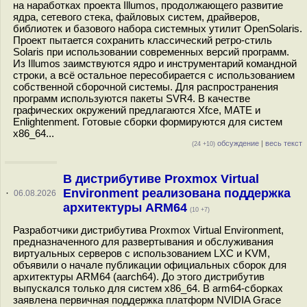
на наработках проекта Illumos, продолжающего развитие
ядра, сетевого стека, файловых систем, драйверов,
библиотек и базового набора системных утилит OpenSolaris.
Проект пытается сохранить классический ретро-стиль
Solaris при использовании современных версий программ.
Из Illumos заимствуются ядро и инструментарий командной
строки, а всё остальное пересобирается с использованием
собственной сборочной системы. Для распространения
программ используются пакеты SVR4. В качестве
графических окружений предлагаются Xfce, MATE и
Enlightenment. Готовые сборки формируются для систем
x86_64...
обсуждение
|
весь текст
(24 +10)
В дистрибутиве Proxmox Virtual
Environment реализована поддержка
·
06.08.2026
архитектуры ARM64
(10 +7)
Разработчики дистрибутива Proxmox Virtual Environment,
предназначенного для развертывания и обслуживания
виртуальных серверов с использованием LXC и KVM,
объявили о начале публикации официальных сборок для
архитектуры ARM64 (aarch64). До этого дистрибутив
выпускался только для систем x86_64. В arm64-сборках
заявлена первичная поддержка платформ NVIDIA Grace