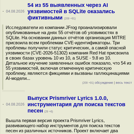
54 из 55 выявленных через AI
уязвимостей в SQLite оказались
·
04.08.2026
фиктивными
(209 +91)
Исследователи из компании JFrog проанализировали
опубликованные на днях 55 отчётов об уязвимостях в
SQLite. На основании данных отчётов организация MITRE
присвоила всем проблемам CVE-идентификаторы. Три
проблемы получили статус критических, а самой опасной
уязвимости (CVE-2026-51302) компания Red Hat присвоила
в своих базах уровень 10 из 10, а SUSE - 9.8 из 10.
Детальное изучение заявленных ошибок показало, что 54 из
55 уязвимостей, включая отмеченную критическую
проблему, являются фикциями и вызваны галлюцинациями
AI-модели...
обсуждение
|
весь текст
(209 +91)
Выпуск Prismriver Lyrics 1.0.0,
инструментария для поиска текстов
·
04.08.2026
песен
(29 +6)
Вышла первая версия проекта Prismriver Lyrics,
развивающего набор инструментов для поиска текстов
песен из различных источников. Проект включает два