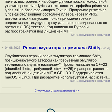
пакета, построенных на общем движке поиска: консольной
утилиты prismriver-lyrics и текстового интерфейса prismriver-
lyrics-tui на базе фреймворка Textual. Программа prismriver-
lyrics-tui отслеживает состояние плеера через MPRIS,
автоматически запускает поиск при смене трека и
подсвечивает текущую строку для синхронизированных по
времени (LRC) текстов. Код написан на Python и
распространяется под лицензией MIT...
обсуждение
|
весь текст
(29 +6)
Релиз эмулятора терминала Shitty
·
04.08.2026
(100 +1)
Опубликован первый релиз эмулятора терминала Shitty,
позиционируемого автором как "серьёзный эмулятор
терминала с глупым названием". Проект написан на C++23
(сbundled libstd, требующей -std=c++26) и распространяется
под двойной лицензией MIT и GPL-3.0. Поддерживаются
macOS и Linux. При разработке используется AI-ассистент...
обсуждение
|
весь текст
(100 +1)
Следующая страница (раньше) >>