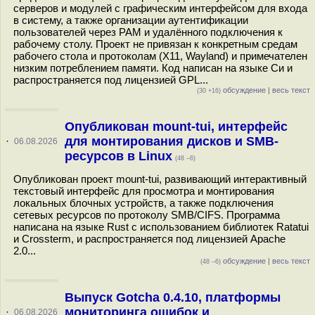
серверов и модулей с графическим интерфейсом для входа
в систему, а также организации аутентификации
пользователей через PAM и удалённого подключения к
рабочему столу. Проект не привязан к конкретным средам
рабочего стола и протоколам (X11, Wayland) и примечателен
низким потреблением памяти. Код написан на языке Си и
распространяется под лицензией GPL...
обсуждение
|
весь текст
(30 +16)
Опубликован mount-tui, интерфейс
для монтирования дисков и SMB-
·
06.08.2026
ресурсов в Linux
(48 –6)
Опубликован проект mount-tui, развивающий интерактивный
текстовый интерфейс для просмотра и монтирования
локальных блочных устройств, а также подключения
сетевых ресурсов по протоколу SMB/CIFS. Программа
написана на языке Rust с использованием библиотек Ratatui
и Crossterm, и распространяется под лицензией Apache
2.0...
обсуждение
|
весь текст
(48 –6)
Выпуск Gotcha 0.4.10, платформы
мониторинга ошибок и
·
06.08.2026