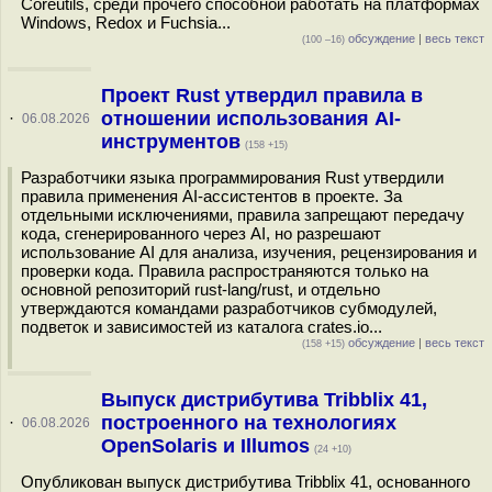
Coreutils, среди прочего способной работать на платформах
Windows, Redox и Fuchsia...
обсуждение
|
весь текст
(100 –16)
Проект Rust утвердил правила в
отношении использования AI-
·
06.08.2026
инструментов
(158 +15)
Разработчики языка программирования Rust утвердили
правила применения AI-ассистентов в проекте. За
отдельными исключениями, правила запрещают передачу
кода, сгенерированного через AI, но разрешают
использование AI для анализа, изучения, рецензирования и
проверки кода. Правила распространяются только на
основной репозиторий rust-lang/rust, и отдельно
утверждаются командами разработчиков субмодулей,
подветок и зависимостей из каталога crates.io...
обсуждение
|
весь текст
(158 +15)
Выпуск дистрибутива Tribblix 41,
построенного на технологиях
·
06.08.2026
OpenSolaris и Illumos
(24 +10)
Опубликован выпуск дистрибутива Tribblix 41, основанного