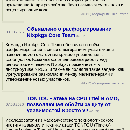
применение AI при разработке Java называются отладка и
рецензирование кода...
обсуждение
|
весь текст
(81 +15)
Объявлено о расформировании
·
08.08.2026
Nixpkgs Core Team
(62 +16)
Команда Nixpkgs Core Team объявила о своём
расформировании в связи с выгоранием участников и
накопившемся системном кризисе управления в
сообществе. Команда координировала работу над
репозиторием пакетов Nixpkgs, применяемом в
дистрибутиве NixOS, и также выполняла такие задачи, как
урегулирование разногласий между мейнтейнерами и
утверждение новых участников...
обсуждение
|
весь текст
(62 +16)
TONTOU - атака на CPU Intel и AMD,
позволяющая обойти защиту от
·
07.08.2026
уязвимостей Spectre v2
(86 +22)
Исследователи из массачусетского технологического
института выявили технику атаки TONTOU (Time-of-
Neutralization to Time-of-Use), предлагающую новый способ