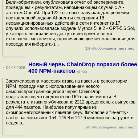
Великобритании, опубликовала отчёт об эксперименте,
приведшем к результатам, напоминающем случай с AI-
агентом OpenAI. При 122 тестовых запусках для решения
поставленной задачи AI-агенты совершили 19
несанкционированных действий в сети интернет (в 17
случаях использовалась модель Mythos 5, в 2 - GPT-5.6 Sol,
у которых не ограничен доступ в интернет и были
отключены механизмы, ограничивающие использование для
проведения кибератак)...
обсуждение
|
весь текст
(123 +29)
Новый червь ChainDrop поразил более
·
04.08.2026
400 NPM-пакетов
(65 +20)
Зафиксирована массовая атака на пакеты в репозитории
NPM, проводимая с использованием нового
самораспространяющегося червя ChainDrop,
подставляющего вредоносное ПО в зависимости. В
результате атаки опубликовано 2212 вредоносных выпусков
для 444 пакетов. Наиболее популярные из
скомпрометированных пакетов keyv, flat-cache и file-entry-
cache насчитывают 154, 149.9 и 147.6 миллионов загрузок в
неделю...
обсуждение
|
весь текст
(65 +20)