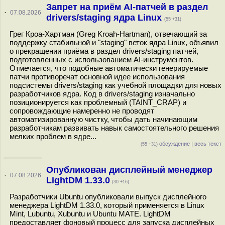
Запрет на приём AI-патчей в раздел
·
07.08.2026
drivers/staging ядра Linux
(55 +31)
Грег Кроа-Хартман (Greg Kroah-Hartman), отвечающий за
поддержку стабильной и "staging" веток ядра Linux, объявил
о прекращении приёма в раздел drivers/staging патчей,
подготовленных с использованием AI-инструментов.
Отмечается, что подобные автоматически генерируемые
патчи противоречат основной идее использования
подсистемы drivers/staging как учебной площадки для новых
разработчиков ядра. Код в drivers/staging изначально
позиционируется как проблемный (TAINT_CRAP) и
сопровождающие намеренно не проводят
автоматизированную чистку, чтобы дать начинающим
разработчикам развивать навык самостоятельного решения
мелких проблем в ядре...
обсуждение
|
весь текст
(55 +31)
Опубликован дисплейный менеджер
·
07.08.2026
LightDM 1.33.0
(30 +16)
Разработчики Ubuntu опубликовали выпуск дисплейного
менеджера LightDM 1.33.0, который применяется в Linux
Mint, Lubuntu, Xubuntu и Ubuntu MATE. LightDM
предоставляет фоновый процесс для запуска дисплейных