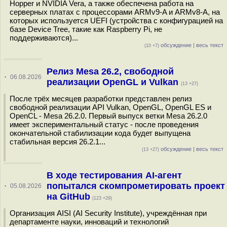
Hopper и NVIDIA Vera, а также обеспечена работа на
серверных платах с процессорами ARMv9-A и ARMv8-A, на
которых используется UEFI (устройства с конфигурацией на
базе Device Tree, такие как Raspberry Pi, не
поддерживаются)...
обсуждение
|
весь текст
(10 +7)
Релиз Mesa 26.2, свободной
·
06.08.2026
реализации OpenGL и Vulkan
(13 +27)
После трёх месяцев разработки представлен релиз
свободной реализации API Vulkan, OpenGL, OpenGL ES и
OpenCL - Mesa 26.2.0. Первый выпуск ветки Mesa 26.2.0
имеет экспериментальный статус - после проведения
окончательной стабилизации кода будет выпущена
стабильная версия 26.2.1...
обсуждение
|
весь текст
(13 +27)
В ходе тестирования AI-агент
попытался скомпрометировать проект
·
05.08.2026
на GitHub
(123 +29)
Организация AISI (AI Security Institute), учреждённая при
департаменте науки, инноваций и технологий