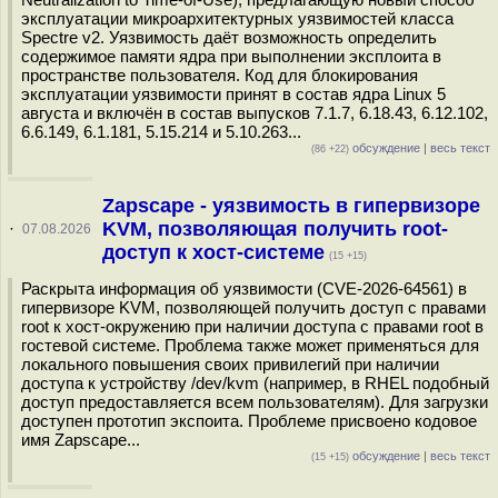
эксплуатации микроархитектурных уязвимостей класса
Spectre v2. Уязвимость даёт возможность определить
содержимое памяти ядра при выполнении эксплоита в
пространстве пользователя. Код для блокирования
эксплуатации уязвимости принят в состав ядра Linux 5
августа и включён в состав выпусков 7.1.7, 6.18.43, 6.12.102,
6.6.149, 6.1.181, 5.15.214 и 5.10.263...
обсуждение
|
весь текст
(86 +22)
Zapscape - уязвимость в гипервизоре
KVM, позволяющая получить root-
·
07.08.2026
доступ к хост-системе
(15 +15)
Раскрыта информация об уязвимости (CVE-2026-64561) в
гипервизоре KVM, позволяющей получить доступ с правами
root к хост-окружению при наличии доступа с правами root в
гостевой системе. Проблема также может применяться для
локального повышения своих привилегий при наличии
доступа к устройству /dev/kvm (например, в RHEL подобный
доступ предоставляется всем пользователям). Для загрузки
доступен прототип экспоита. Проблеме присвоено кодовое
имя Zapscape...
обсуждение
|
весь текст
(15 +15)