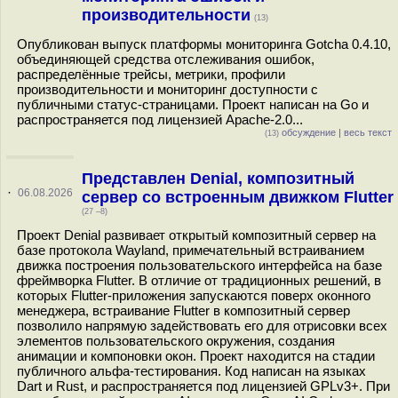
производительности
(13)
Опубликован выпуск платформы мониторинга Gotcha 0.4.10,
объединяющей средства отслеживания ошибок,
распределённые трейсы, метрики, профили
производительности и мониторинг доступности с
публичными статус-страницами. Проект написан на Go и
распространяется под лицензией Apache-2.0...
обсуждение
|
весь текст
(13)
Представлен Denial, композитный
·
06.08.2026
сервер со встроенным движком Flutter
(27 –8)
Проект Denial развивает открытый композитный сервер на
базе протокола Wayland, примечательный встраиванием
движка построения пользовательского интерфейса на базе
фреймворка Flutter. В отличие от традиционных решений, в
которых Flutter-приложения запускаются поверх оконного
менеджера, встраивание Flutter в композитный сервер
позволило напрямую задействовать его для отрисовки всех
элементов пользовательского окружения, создания
анимации и компоновки окон. Проект находится на стадии
публичного альфа-тестирования. Код написан на языках
Dart и Rust, и распространяется под лицензией GPLv3+. При