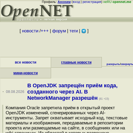
Профиль:
Аноним
(
вход
|
регистрация
)
неRU
opennet.me
[
новости
/
+++
|
форум
|
теги
|
]
все новости
главные новости
раскрыть
/
свернут
мини-новости
В OpenJDK запрещён приём кода,
созданного через AI. В
·
08.08.2026
NetworkManager разрешён
(81 +15)
Компания Oracle запретила приём в открытый проект
OpenJDK изменений, сгенерированных через AI-
инструменты. Запрет охватывает исходный код, текстовые
материалы и изображения, передаваемые в репозитории
проекта или размещаемые на сайте, в сообщениях или на
wiki-страницах. Из областей в которых разрешено