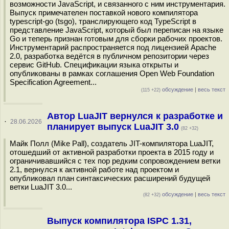
возможности JavaScript, и связанного с ним инструментария.
Выпуск примечателен поставкой нового компилятора
typescript-go (tsgo), транслирующего код TypeScript в
представление JavaScript, который был переписан на языке
Go и теперь признан готовым для сборки рабочих проектов.
Инструментарий распространяется под лицензией Apache
2.0, разработка ведётся в публичном репозитории через
сервис GitHub. Спецификации языка открыты и
опубликованы в рамках соглашения Open Web Foundation
Specification Agreement...
обсуждение
|
весь текст
(115 +22)
Автор LuaJIT вернулся к разработке и
·
28.06.2026
планирует выпуск LuaJIT 3.0
(82 +32)
Майк Полл (Mike Pall), создатель JIT-компилятора LuaJIT,
отошедший от активной разработки проекта в 2015 году и
ограничивавшийся с тех пор редким сопровождением ветки
2.1, вернулся к активной работе над проектом и
опубликовал план синтаксических расширений будущей
ветки LuaJIT 3.0...
обсуждение
|
весь текст
(82 +32)
Выпуск компилятора ISPC 1.31,