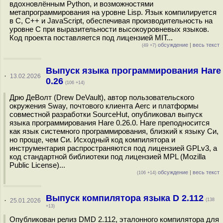
вдохновлённым Python, и возможностями
метапрограммирования на уровне Lisp. Язык компилируется
в C, C++ и JavaScript, обеспечивая производительность на
уровне C при выразительности высокоуровневых языков.
Код проекта поставляется под лицензией MIT...
обсуждение
|
весь текст
(49 +7)
Выпуск языка программирования Hare
·
13.02.2026
0.26
(106 +14)
Дрю ДеВолт (Drew DeVault), автор пользовательского
окружения Sway, почтового клиента Aerc и платформы
совместной разработки SourceHut, опубликовал выпуск
языка программирования Hare 0.26.0. Hare преподносится
как язык системного программирования, близкий к языку Си,
но проще, чем Си. Исходный код компилятора и
инструментария распространяются под лицензией GPLv3, а
код стандартной библиотеки под лицензией MPL (Mozilla
Public License)...
обсуждение
|
весь текст
(106 +14)
Выпуск компилятора языка D 2.112
·
25.01.2026
(138
+13)
Опубликован релиз DMD 2.112, эталонного компилятора для