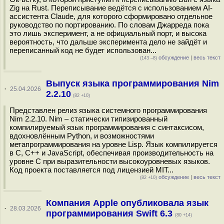
Zig на Rust. Переписывание ведётся с использованием AI-
ассистента Claude, для которого сформировано отдельное
руководство по портированию. По словам Джарреда пока
это лишь эксперимент, а не официальный порт, и высока
вероятность, что дальше эксперимента дело не зайдёт и
переписанный код не будет использован...
обсуждение
|
весь текст
(143 –8)
Выпуск языка программирования Nim
·
25.04.2026
2.2.10
(82 +10)
Представлен релиз языка системного программирования
Nim 2.2.10. Nim – статически типизированный
компилируемый язык программирования с синтаксисом,
вдохновлённым Python, и возможностями
метапрограммирования на уровне Lisp. Язык компилируется
в C, C++ и JavaScript, обеспечивая производительность на
уровне C при выразительности высокоуровневых языков.
Код проекта поставляется под лицензией MIT...
обсуждение
|
весь текст
(82 +10)
Компания Apple опубликовала язык
·
28.03.2026
программирования Swift 6.3
(80 +14)