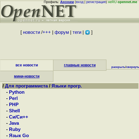
Профиль:
Аноним
(
вход
|
регистрация
)
неRU
opennet.me
[
новости
/
+++
|
форум
|
теги
|
]
все новости
главные новости
раскрыть
/
свернут
мини-новости
/
Для программиста
/
Языки прогр.
-
Python
-
Perl
-
PHP
-
Shell
-
Си/Си++
-
Java
-
Ruby
-
Язык Go