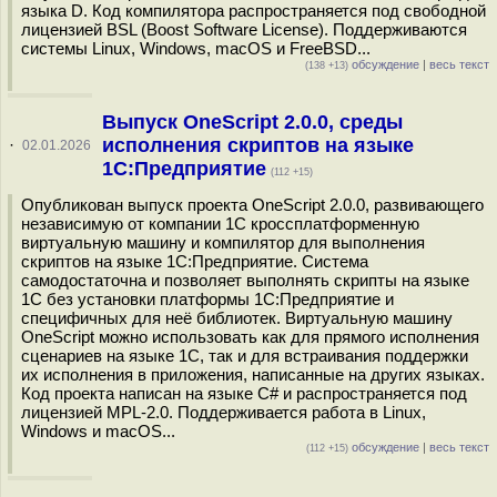
языка D. Код компилятора распространяется под свободной
лицензией BSL (Boost Software License). Поддерживаются
системы Linux, Windows, macOS и FreeBSD...
обсуждение
|
весь текст
(138 +13)
Выпуск OneScript 2.0.0, среды
исполнения скриптов на языке
·
02.01.2026
1С:Предприятие
(112 +15)
Опубликован выпуск проекта OneScript 2.0.0, развивающего
независимую от компании 1С кроссплатформенную
виртуальную машину и компилятор для выполнения
скриптов на языке 1С:Предприятие. Система
самодостаточна и позволяет выполнять скрипты на языке
1С без установки платформы 1С:Предприятие и
специфичных для неё библиотек. Виртуальную машину
OneScript можно использовать как для прямого исполнения
сценариев на языке 1С, так и для встраивания поддержки
их исполнения в приложения, написанные на других языках.
Код проекта написан на языке С# и распространяется под
лицензией MPL-2.0. Поддерживается работа в Linux,
Windows и macOS...
обсуждение
|
весь текст
(112 +15)