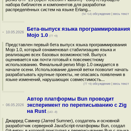
набора библиотек и компонентов для разработки
распределённых систем на языке Erlang...
обсуждение
|
весь текст
(54 +14)
Бета-выпуск языка программирования
·
10.05.2026
Mojo 1.0
(77 +9)
Представлен первый бета выпуск языка программирования
Mojo 1.0, который ознаменовал стабилизацию языка и
реализацию всех базовых возможностей. Выпуск
оценивается как почти готовый к повсеместному
использованию. Финальный релиз Mojo 1.0 ожидается в
начале осени. Использование данной ветки позволит начать
разрабатывать крупные проекты, не опасаясь появления в
языке изменений, нарушающих совместимость...
обсуждение
|
весь текст
(77 +9)
Автор платформы Bun проводит
эксперимент по переписыванию с Zig
·
06.05.2026
на Rust
(143 –8)
Джарред Самнер (Jarred Sumner), создатель и основной
разработчик серверной JavaScript-платформы Bun, создал
Git-ветку, в которой приступил к переписыванию Bun с языка