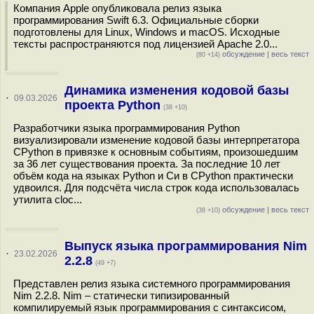
Компания Apple опубликовала релиз языка
программирования Swift 6.3. Официальные сборки
подготовлены для Linux, Windows и macOS. Исходные
тексты распространяются под лицензией Apache 2.0...
обсуждение
|
весь текст
(80 +14)
Динамика изменения кодовой базы
·
09.03.2026
проекта Python
(38 +10)
Разработчики языка программирования Python
визуализировали изменение кодовой базы интерпретатора
CPython в привязке к основным событиям, произошедшим
за 36 лет существования проекта. За последние 10 лет
объём кода на языках Python и Си в CPython практически
удвоился. Для подсчёта числа строк кода использовалась
утилита cloc...
обсуждение
|
весь текст
(38 +10)
Выпуск языка программирования Nim
·
23.02.2026
2.2.8
(49 +7)
Представлен релиз языка системного программирования
Nim 2.2.8. Nim – статически типизированный
компилируемый язык программирования с синтаксисом,