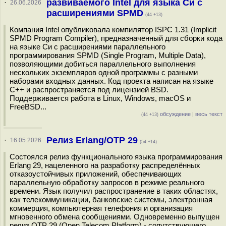
развиваемого Intel для языка Си с
·
26.06.2026
расширениями SPMD
(44 +13)
Компания Intel опубликовала компилятор ISPC 1.31 (Implicit
SPMD Program Compiler), предназначенный для сборки кода
на языке Си с расширениями параллельного
программирования SPMD (Single Program, Multiple Data),
позволяющими добиться параллельного выполнения
нескольких экземпляров одной программы с разными
наборами входных данных. Код проекта написан на языке
С++ и распространяется под лицензией BSD.
Поддерживается работа в Linux, Windows, macOS и
FreeBSD...
обсуждение
|
весь текст
(44 +13)
Релиз Erlang/OTP 29
·
16.05.2026
(54 +14)
Состоялся релиз функционального языка программирования
Erlang 29, нацеленного на разработку распределённых
отказоустойчивых приложений, обеспечивающих
параллельную обработку запросов в режиме реального
времени. Язык получил распространение в таких областях,
как телекоммуникации, банковские системы, электронная
коммерция, компьютерная телефония и организация
мгновенного обмена сообщениями. Одновременно выпущен
релиз OTP 29 (Open Telecom Platform) - сопутствующего