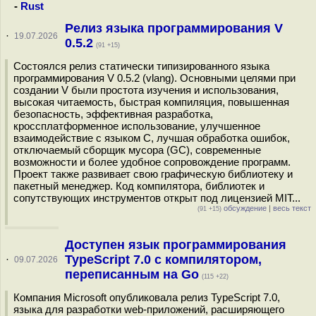
-
Rust
Релиз языка программирования V
·
19.07.2026
0.5.2
(91 +15)
Состоялся релиз статически типизированного языка
программирования V 0.5.2 (vlang). Основными целями при
создании V были простота изучения и использования,
высокая читаемость, быстрая компиляция, повышенная
безопасность, эффективная разработка,
кроссплатформенное использование, улучшенное
взаимодействие с языком C, лучшая обработка ошибок,
отключаемый сборщик мусора (GC), современные
возможности и более удобное сопровождение программ.
Проект также развивает свою графическую библиотеку и
пакетный менеджер. Код компилятора, библиотек и
сопутствующих инструментов открыт под лицензией MIT...
обсуждение
|
весь текст
(91 +15)
Доступен язык программирования
TypeScript 7.0 с компилятором,
·
09.07.2026
переписанным на Go
(115 +22)
Компания Microsoft опубликовала релиз TypeScript 7.0,
языка для разработки web-приложений, расширяющего