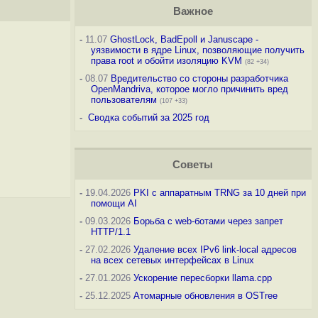
Важное
-
11.07
GhostLock, BadEpoll и Januscape -
уязвимости в ядре Linux, позволяющие получить
права root и обойти изоляцию KVM
(82 +34)
-
08.07
Вредительство со стороны разработчика
OpenMandriva, которое могло причинить вред
пользователям
(107 +33)
-
Сводка событий за 2025 год
Советы
-
19.04.2026
PKI с аппаратным TRNG за 10 дней при
помощи AI
-
09.03.2026
Борьба с web-ботами через запрет
HTTP/1.1
-
27.02.2026
Удаление всех IPv6 link-local адресов
на всех сетевых интерфейсах в Linux
-
27.01.2026
Ускорение пересборки llama.cpp
-
25.12.2025
Атомарные обновления в OSTree