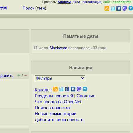
Профиль:
Аноним
(
вход
|
регистрация
)
неRU
opennet.me
РУМ
Поиск
(
теги
)
Памятные даты
17 июля
Slackware
исполнилось 33 года
Навигация
+
–
править
/
Каналы:
Разделы новостей
|
Сводные
Что нового на OpenNet
Поиск в новостях
Новые комментарии
Добавить свою новость