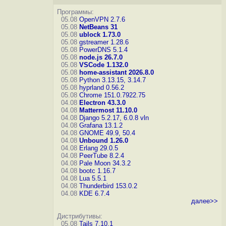
Программы:
05.08
OpenVPN 2.7.6
05.08
NetBeans 31
05.08
ublock 1.73.0
05.08
gstreamer 1.28.6
05.08
PowerDNS 5.1.4
05.08
node.js 26.7.0
05.08
VSCode 1.132.0
05.08
home-assistant 2026.8.0
05.08
Python 3.13.15, 3.14.7
05.08
hyprland 0.56.2
05.08
Chrome 151.0.7922.75
04.08
Electron 43.3.0
04.08
Mattermost 11.10.0
04.08
Django 5.2.17, 6.0.8
vln
04.08
Grafana 13.1.2
04.08
GNOME 49.9, 50.4
04.08
Unbound 1.26.0
04.08
Erlang 29.0.5
04.08
PeerTube 8.2.4
04.08
Pale Moon 34.3.2
04.08
bootc 1.16.7
04.08
Lua 5.5.1
04.08
Thunderbird 153.0.2
04.08
KDE 6.7.4
далее>>
Дистрибутивы:
05.08
Tails 7.10.1