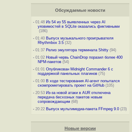
Обсуждаемые новости
-
01:48
Из 54 из 55 выявленных через AI
уязвимостей в SQLite оказались фиктивными
(186)
-
01:40
Выпуск музыкального проигрывателя
Rhythmbox 3.5
(32)
-
01:37
Релиз эмулятора терминала Shitty
(94)
-
01:02
Новый червь ChainDrop поразил более 400
NPM-пакетов
(54)
-
01:01
Опубликован Midnight Commander 6 c
поддержкой панельных плагинов
(75)
-
01:00
В ходе тестирования AI-агент попытался
скомпрометировать проект на GitHub
(105)
-
20:53
Из-за новой атаки в AUR отключена
передача бесхозных пакетов новым
сопровождающим
(68)
-
20:22
Выпуск мультимедиа-пакета FFmpeg 9.0
(23)
Новые версии