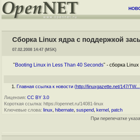
НОВ
Сборка Linux ядра с поддержкой засы
07.02.2008 14:47 (MSK)
"
Booting Linux in Less Than 40 Seconds
" - сборка Linu
Главная ссылка к новости (
http://linuxgazette.net/147/TW...
Лицензия:
CC BY 3.0
Короткая ссылка: https://opennet.ru/14081-linux
Ключевые слова:
linux
,
hibernate
,
suspend
,
kernel
,
patch
При перепечатке указа