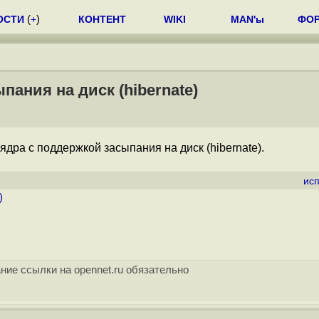
ОСТИ
(
+
)
КОНТЕНТ
WIKI
MAN'ы
ФО
пания на диск (hibernate)
x ядра с поддержкой засыпания на диск (hibernate).
ис
)
ние ссылки на opennet.ru обязательно