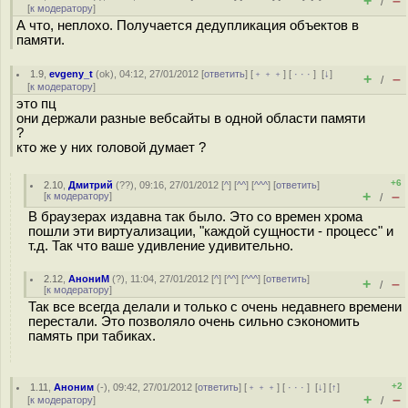
+
–
/
[
к модератору
]
А что, неплохо. Получается дедупликация объектов в
памяти.
1.9
,
evgeny_t
(
ok
), 04:12, 27/01/2012 [
ответить
] [
﹢﹢﹢
] [
· · ·
]
[
↓
]
+
–
/
[
к модератору
]
это пц
они держали разные вебсайты в одной области памяти
?
кто же у них головой думает ?
+6
2.10
,
Дмитрий
(
??
), 09:16, 27/01/2012 [
^
] [
^^
] [
^^^
] [
ответить
]
+
–
[
к модератору
]
/
В браузерах издавна так было. Это со времен хрома
пошли эти виртуализации, "каждой сущности - процесс" и
т.д. Так что ваше удивление удивительно.
2.12
,
АнониМ
(
?
), 11:04, 27/01/2012 [
^
] [
^^
] [
^^^
] [
ответить
]
+
–
/
[
к модератору
]
Так все всегда делали и только с очень недавнего времени
перестали. Это позволяло очень сильно сэкономить
память при табиках.
+2
1.11
,
Аноним
(
-
), 09:42, 27/01/2012 [
ответить
] [
﹢﹢﹢
] [
· · ·
]
[
↓
] [
↑
]
+
–
[
к модератору
]
/