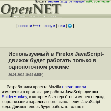
Профиль:
Аноним
(
вход
|
регистрация
)
неRU
opennet.me
[
новости
/
+++
|
форум
|
теги
|
]
Используемый в Firefox JavaScript-
движок будет работать только в
однопоточном режиме
26.01.2012 19:19 (MSK)
Разработчики проекта Mozilla
представили
изменения в организации работы JavaScript-движка
SpiderMonkey
, в котором был серьёзно изменен подход
к организации параллельного выполнения JavaScript-
кода. Движок теперь будет работать только в