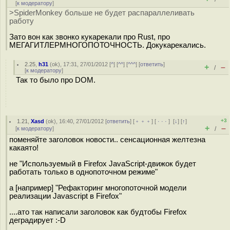
[
к модератору
]
>SpiderMonkey больше не будет распараллеливать
работу
Зато вон как звонко кукарекали про Rust, про
МЕГАГИТЛЕРМНОГОПОТОЧНОСТЬ. Докукарекались.
2.25
,
h31
(
ok
), 17:31, 27/01/2012 [
^
] [
^^
] [
^^^
] [
ответить
]
+
–
/
[
к модератору
]
Так то было про DOM.
+3
1.21
,
Xasd
(
ok
), 16:40, 27/01/2012 [
ответить
] [
﹢﹢﹢
] [
· · ·
]
[
↓
] [
↑
]
+
–
[
к модератору
]
/
поменяйте заголовок новости.. сенсационная желтезна
какаято!
не "Используемый в Firefox JavaScript-движок будет
работать только в однопоточном режиме"
а [например] "Рефакторинг многопоточной модели
реализации Javascript в Firefox"
....ато так написали заголовок как будтобы Firefox
деградирует :-D