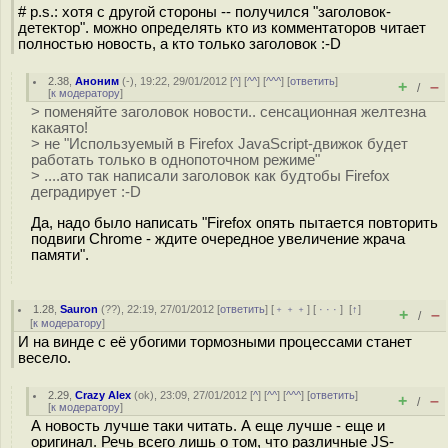
# p.s.: хотя с другой стороны -- получился "заголовок-
детектор". можно определять кто из комментаторов читает
полностью новость, а кто только заголовок :-D
2.38
,
Аноним
(
-
), 19:22, 29/01/2012 [
^
] [
^^
] [
^^^
] [
ответить
]
+
–
/
[
к модератору
]
> поменяйте заголовок новости.. сенсационная желтезна
какаято!
> не "Используемый в Firefox JavaScript-движок будет
работать только в однопоточном режиме"
> ....ато так написали заголовок как будтобы Firefox
деградирует :-D
Да, надо было написать "Firefox опять пытается повторить
подвиги Chrome - ждите очередное увеличение жрача
памяти".
1.28
,
Sauron
(
??
), 22:19, 27/01/2012 [
ответить
] [
﹢﹢﹢
] [
· · ·
]
[
↑
]
+
–
/
[
к модератору
]
И на винде с её убогими тормозными процессами станет
весело.
2.29
,
Crazy Alex
(
ok
), 23:09, 27/01/2012 [
^
] [
^^
] [
^^^
] [
ответить
]
+
–
/
[
к модератору
]
А новость лучше таки читать. А еще лучше - еще и
оригинал. Речь всего лишь о том, что различные JS-