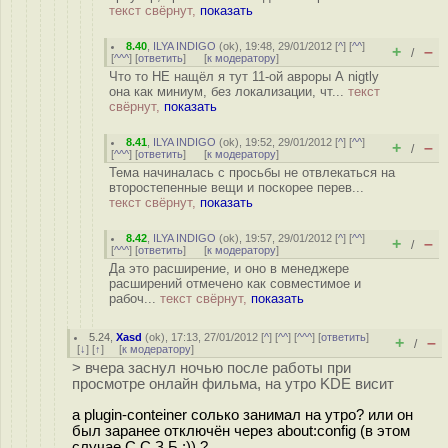
текст свёрнут,
показать
8.40
,
ILYA INDIGO
(
ok
), 19:48, 29/01/2012 [
^
] [
^^
]
+
–
/
[
^^^
] [
ответить
]
[
к модератору
]
Что то НЕ нащёл я тут 11-ой авроры А nigtly
она как миниум, без локализации, чт...
текст
свёрнут,
показать
8.41
,
ILYA INDIGO
(
ok
), 19:52, 29/01/2012 [
^
] [
^^
]
+
–
/
[
^^^
] [
ответить
]
[
к модератору
]
Тема начиналась с просьбы не отвлекаться на
второстепенные вещи и поскорее перев...
текст свёрнут,
показать
8.42
,
ILYA INDIGO
(
ok
), 19:57, 29/01/2012 [
^
] [
^^
]
+
–
/
[
^^^
] [
ответить
]
[
к модератору
]
Да это расширение, и оно в менеджере
расширений отмечено как совместимое и
рабоч...
текст свёрнут,
показать
5.24
,
Xasd
(
ok
), 17:13, 27/01/2012 [
^
] [
^^
] [
^^^
] [
ответить
]
+
–
/
[
↓
] [
↑
] [
к модератору
]
> вчера заснул ночью после работы при
просмотре онлайн фильма, на утро KDE висит
а plugin-conteiner солько занимал на утро? или он
был заранее отключён через about:config (в этом
случае С.С.З.Б :)) ?