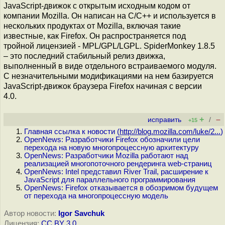
JavaScript-движок с открытым исходным кодом от
компании Mozilla. Он написан на C/C++ и используется в
нескольких продуктах от Mozilla, включая такие
известные, как Firefox. Он распространяется под
тройной лицензией - MPL/GPL/LGPL. SpiderMonkey 1.8.5
– это последний стабильный релиз движка,
выполненный в виде отдельного встраиваемого модуля.
С незначительными модификациями на нем базируется
JavaScript-движок браузера Firefox начиная с версии
4.0.
+
–
исправить
/
+15
Главная ссылка к новости (
http://blog.mozilla.com/luke/2...
)
OpenNews: Разработчики Firefox обозначили цели
перехода на новую многопроцессную архитектуру
OpenNews: Разработчики Mozilla работают над
реализацией многопоточного рендеринга web-страниц
OpenNews: Intel представил River Trail, расширение к
JavaScript для параллельного программирования
OpenNews: Firefox отказывается в обозримом будущем
от перехода на многопроцессную модель
Автор новости:
Igor Savchuk
Лицензия:
CC BY 3.0