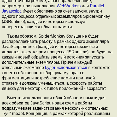
однопоточном режиме, а распараллеливание,
например, при выполнении
WebWorkers
или
Parallel
Javascript
, будет обеспечено за счёт запуска внутри
одного процесса отдельных экземпляров SpiderMonkey
(JSRuntime), каждый из которых использует
непересекающиеся области памяти.
Таким образом, SpiderMonkey больше не будет
распараллеливать работу в рамках одного экземпляра
JavaScript-движка (каждый из которых физически
является экземпляром процесса JSRuntime), но будет на
каждый новый обрабатываемый источник запускать
дополнительные экземпляры. Причем каждый
отдельный экземпляр
будет использоваться
в контексте
своего собственного сборщика мусора, т.е.
фрагментация и потребление памяти при такой
стратегии должны уменьшиться, а скорость работы
движка для некоторых типов приложений - возрастёт.
Вместо использования общей области памяти для
всех объектов JavaScript, новая схема работы
подразумевает задействования нескольких отдельных
"куч" (heap). Концепция, в рамках которой реализованы