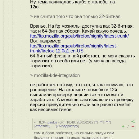
Ну тема начиналась кагбэ с жалобы на
12ю.
> не считая того что она только 32-битная
Враньё. На ftp мозиллы доступна как 32-битная,
так и 64-битная сборки. Качай какую хочешь.
ftp://ftp.mozilla.org/pub/firefox/nightly/latest-trunk/
Вот, например:
ftp://ftp.mozilla.org/pub/firefox/nightly/latest-
trunk/firefox-12.0a1.en-US.
64-битный флэш в ней работает, не могу сказать
тормозит он особо или нет (у меня он всегда
тормозил).
> mozilla-kde-integration
не работает потому, что это, я так понимаю, это
расширение. На сколько я помнбю в 12й
выпилили проверку версии так что может и
заработать. А можешь сам выключить проверку
версии принудительно если всё равно отметит
как несовместимое.
+1
8.34
,
paulus
(
ok
), 18:48, 28/01/2012 [
^
] [
^^
] [
^^^
]
+
–
[
ответить
]
[
к модератору
]
/
там и брал работает, но сильно падуч сам
браузер, причин не знаю даже закрытие...