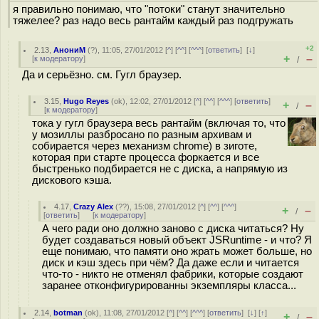
я правильно понимаю, что "потоки" станут значительно
тяжелее? раз надо весь рантайм каждый раз подгружать
+2
2.13
,
АнониМ
(
?
), 11:05, 27/01/2012 [
^
] [
^^
] [
^^^
] [
ответить
]
[
↓
]
+
–
[
к модератору
]
/
Да и серьёзно. см. Гугл браузер.
3.15
,
Hugo Reyes
(
ok
), 12:02, 27/01/2012 [
^
] [
^^
] [
^^^
] [
ответить
]
+
–
/
[
к модератору
]
тока у гугл браузера весь рантайм (включая то, что
у мозиллы разбросано по разным архивам и
собирается через механизм chrome) в зиготе,
которая при старте процесса форкается и все
быстренько подбирается не с диска, а напрямую из
дискового кэша.
4.17
,
Crazy Alex
(
??
), 15:08, 27/01/2012 [
^
] [
^^
] [
^^^
]
+
–
/
[
ответить
]
[
к модератору
]
А чего ради оно должно заново с диска читаться? Ну
будет создаваться новый объект JSRuntime - и что? Я
еще понимаю, что памяти оно жрать может больше, но
диск и кэш здесь при чём? Да даже если и читается
что-то - никто не отменял фабрики, которые создают
заранее отконфигурированны экземпляры класса...
2.14
,
botman
(
ok
), 11:08, 27/01/2012 [
^
] [
^^
] [
^^^
] [
ответить
]
[
↓
] [
↑
]
+
–
/