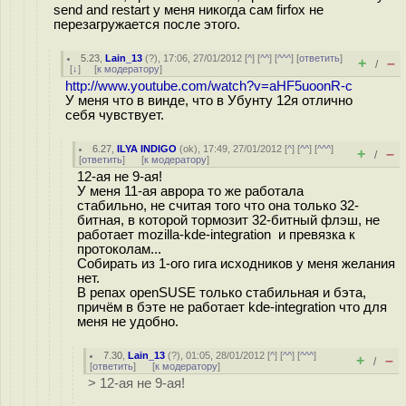
send and restart у меня никогда сам firfox не
перезагружается после этого.
5.23
,
Lain_13
(
?
), 17:06, 27/01/2012 [
^
] [
^^
] [
^^^
] [
ответить
]
+
–
/
[
↓
] [
к модератору
]
http://www.youtube.com/watch?v=aHF5uoonR-c
У меня что в винде, что в Убунту 12я отлично
себя чувствует.
6.27
,
ILYA INDIGO
(
ok
), 17:49, 27/01/2012 [
^
] [
^^
] [
^^^
]
+
–
/
[
ответить
]
[
к модератору
]
12-ая не 9-ая!
У меня 11-ая аврора то же работала
стабильно, не считая того что она только 32-
битная, в которой тормозит 32-битный флэш, не
работает mozilla-kde-integration и превязка к
протоколам...
Собирать из 1-ого гига исходников у меня желания
нет.
В репах openSUSE только стабильная и бэта,
причём в бэте не работает kde-integration что для
меня не удобно.
7.30
,
Lain_13
(
?
), 01:05, 28/01/2012 [
^
] [
^^
] [
^^^
]
+
–
/
[
ответить
]
[
к модератору
]
> 12-ая не 9-ая!