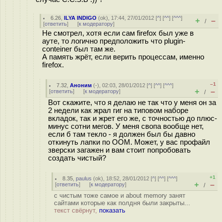
6.26
,
ILYA INDIGO
(
ok
), 17:44, 27/01/2012 [
^
] [
^^
] [
^^^
]
+
–
/
[
ответить
]
[
к модератору
]
Не смотрел, хотя если сам firefox был уже в
ауте, то логично предположить что plugin-
conteiner был там же.
А память жрёт, если верить процессам, именно
firefox.
–1
7.32
,
Аноним
(
-
), 02:03, 28/01/2012 [
^
] [
^^
] [
^^^
]
+
–
[
ответить
]
[
к модератору
]
/
Вот скажите, что я делаю не так что у меня он за
2 недели как жрал гиг на типовом наборе
вкладок, так и жрет его же, с точностью до плюс-
минус сотни мегов. У меня свопа вообще нет,
если б там текло - я должен был бы давно
откинуть лапки по OOM. Может, у вас профайл
зверски загажен и вам стоит попробовать
создать чистый?
+1
8.35
,
paulus
(
ok
), 18:52, 28/01/2012 [
^
] [
^^
] [
^^^
]
+
–
[
ответить
]
[
к модератору
]
/
с чистым тоже самое и about memory занят
сайтами которые как полдня были закрыты...
текст свёрнут,
показать