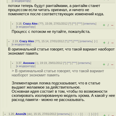
[
к модератору
]
потоки теперь будут рантаймами, а рантайм станет
процессом если читать оригинал, и ничего не
поменяется после соответствующих изменений кода.
3.18
,
Crazy Alex
(
??
), 15:09, 27/01/2012 [
^
] [
^^
] [
^^^
] [
ответить
]
+
–
/
[
к модератору
]
Процесс с потоком не путайте, пожалуйста.
2.19
,
Crazy Alex
(
??
), 15:14, 27/01/2012 [
^
] [
^^
] [
^^^
] [
ответить
]
[
↑
]
+
–
/
[
к модератору
]
В оригинальной статье говорят, что такой вариант наоборот
экономит память
3.37
,
Аноним
(
-
), 19:19, 29/01/2012 [
^
] [
^^
] [
^^^
] [
ответить
]
+
–
/
[
к модератору
]
> В оригинальной статье говорят, что такой вариант
наоборот экономит память
Элементарная логика подсказывает, что в статье
выдают желаемое за действительное.
Основная идея состоит в том, чтобы по возможности
скопировать изолированную модель хрома. А какой у нее
расход памяти - можно не рассказывать.
1.20
,
Anon2k
(
ok
), 15:15, 27/01/2012 [
ответить
] [
﹢﹢﹢
] [
· · ·
]
[
↓
] [
↑
]
+
–
/