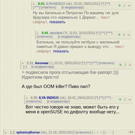
8.43
,
ILYA INDIGO
(
ok
), 20:20, 29/01/2012 [
^
] [
^^
]
+
–
/
[
^^^
] [
ответить
]
[
к модератору
]
Ну вы батенька и Петросян По вашему гиг для
браузера это нормально 1 Держат...
текст
свёрнут,
показать
9.44
,
aborland
(
?
), 11:51, 31/01/2012 [
^
] [
^^
] [
^^^
]
+
–
/
[
ответить
]
[
к модератору
]
Батенька, не пользуйте нетбуки с маленькой
памятью Я давно пришел к выводу что ...
текст
свёрнут,
показать
5.31
,
Аноним
(
-
), 02:01, 28/01/2012 [
^
] [
^^
] [
^^^
] [
ответить
]
+
–
/
[
↑
] [
к модератору
]
> подвесила прога отсылающая баг-рапорт.:)))
Идиотизм просто!
А где был OOM killer? Пиво пил?
6.39
,
ILYA INDIGO
(
ok
), 19:42, 29/01/2012 [
^
] [
^^
] [
^^^
]
+
–
/
[
ответить
]
[
к модератору
]
Вот честно говоря не знаю, может быть его у
меня в openSUSE по дефолту вообще нету...
–11
1.2
,
sphericalhorse
(
ok
), 21:18, 26/01/2012 [
ответить
] [
﹢﹢﹢
] [
· · ·
]