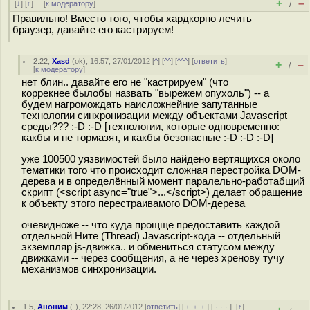
+
–
[
↓
] [
↑
] [
к модератору
]
/
Правильно! Вместо того, чтобы хардкорно лечить
браузер, давайте его кастрируем!
2.22
,
Xasd
(
ok
), 16:57, 27/01/2012 [
^
] [
^^
] [
^^^
] [
ответить
]
+
–
/
[
к модератору
]
нет блин.. давайте его не "кастрируем" (что
коррекнее былобы назвать "вырежем опухоль") -- а
будем нагромождать наисложнейние запутанные
технологии синхронизации между объектами Javascript
среды??? :-D :-D [технологии, которые одновременно:
какбы и не тормазят, и какбы безопасные :-D :-D :-D]
уже 100500 уязвимостей было найдено вертящихся около
тематики того что происходит сложная перестройка DOM-
дерева и в определённый момент паралельно-работабщий
скрипт (<script async="true">...</script>) делает обращение
к объекту этого перестраивамого DOM-дерева
очевидноже -- что куда прощще предоставить каждой
отдельной Ните (Thread) Javascript-кода -- отдельный
экземпляр js-движка.. и обмениться статусом между
движками -- через сообщения, а не через хренову тучу
механизмов синхронизации.
1.5
,
Аноним
(
-
), 22:28, 26/01/2012 [
ответить
] [
﹢﹢﹢
] [
· · ·
]
[
↑
]