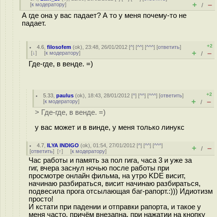
+
–
[
к модератору
]
/
А где она у вас падает? А то у меня почему-то не
падает.
+2
4.6
,
filosofem
(
ok
), 23:48, 26/01/2012 [
^
] [
^^
] [
^^^
] [
ответить
]
+
–
[
↓
] [
к модератору
]
/
Где-где, в венде. =)
+2
5.33
,
paulus
(
ok
), 18:43, 28/01/2012 [
^
] [
^^
] [
^^^
] [
ответить
]
+
–
[
к модератору
]
/
> Где-где, в венде. =)
у вас может и в винде, у меня только линукс
4.7
,
ILYA INDIGO
(
ok
), 01:54, 27/01/2012 [
^
] [
^^
] [
^^^
]
+
–
/
[
ответить
]
[
↑
] [
к модератору
]
Час работы и память за пол гига, часа 3 и уже за
гиг, вчера заснул ночью после работы при
просмотре онлайн фильма, на утро KDE висит,
начинаю разбираться, висит начинаю разбираться,
подвесила прога отсылающая баг-рапорт.:))) Идиотизм
просто!
И кстати при падении и отправки рапорта, и такое у
меня часто, причём внезапна, при нажатии на кнопку