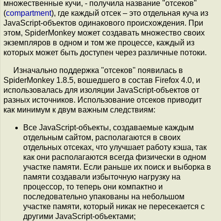
множественные кучи, - получила название "отсеков"
(
compartment
), где каждый отсек – это отдельная куча из
JavaScript-объектов одинакового происхождения. При
этом, SpiderMonkey может создавать множество своих
экземпляров в одном и том же процессе, каждый из
которых может быть доступен через различные потоки.
Изначально поддержка "отсеков" появилась в
SpiderMonkey 1.8.5, вошедшего в состав Firefox 4.0, и
использовалась для изоляции JavaScript-объектов от
разных источников. Использование отсеков приводит
как минимум к двум важным следствиям:
Все JavaScript-объекты, создаваемые каждым
отдельным сайтом, располагаются в своих
отдельных отсеках, что улучшает работу кэша, так
как они располагаются всегда физически в одном
участке памяти. Если раньше их поиск и выборка в
памяти создавали избыточную нагрузку на
процессор, то теперь они компактно и
последовательно упакованы на небольшом
участке памяти, который никак не пересекается с
другими JavaScript-объектами;