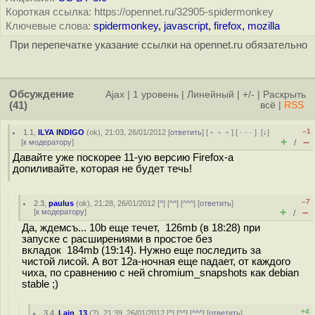
Короткая ссылка: https://opennet.ru/32905-spidermonkey
Ключевые слова:
spidermonkey
,
javascript
,
firefox
,
mozilla
При перепечатке указание ссылки на opennet.ru обязательно
Обсуждение
Ajax
|
1 уровень
|
Линейный
|
+/-
|
Раскрыть
(41)
всё
|
RSS
–1
1.1
,
ILYA INDIGO
(
ok
), 21:03, 26/01/2012 [
ответить
] [
﹢﹢﹢
] [
· · ·
]
[
↓
]
+
–
[
к модератору
]
/
Давайте уже поскорее 11-ую версию Firefox-а
допиливайте, которая не будет течь!
–7
2.3
,
paulus
(
ok
), 21:28, 26/01/2012 [
^
] [
^^
] [
^^^
] [
ответить
]
+
–
[
к модератору
]
/
Да, ждемсъ... 10b еще течет, 126mb (в 18:28) при
запуске с расширениями в простое без
вкладок 184mb (19:14). Нужно еще последить за
чистой лисой. А вот 12а-ночная еще падает, от каждого
чиха, по сравнению с ней chromium_snapshots как debian
stable ;)
+4
3.4
,
Lain_13
(
?
), 21:39, 26/01/2012 [
^
] [
^^
] [
^^^
] [
ответить
]