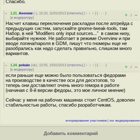
Спасибо.
1.21
,
Аноним
(
-
), 15:20, 11/01/2013 [
ответить
] [
﹢﹢﹢
] [
· · ·
]
+
–
/
[
к модератору
]
Насчет клавиш переключения раскладки после апгрейда с
предыдущих систем, запускайте gnome-tweak-tools, там
Набор, в ней "Modifiers only input sources..." в самом низу,
выбирайте нужное. Не работает в режиме Overview и при
вводе логина/пароля в GDM, пишут что гномеры еще не
разобрались как надо сделать правильно, слишком много
вариантов.
1.24
,
pokalo
(
ok
), 15:55, 15/01/2013 [
ответить
] [
﹢﹢﹢
] [
· · ·
]
+
–
/
[
к модератору
]
если раньше еще можно было пользоваться федорами
на производстве в качестве оси для десктопов, то
теперь они доставляют очень много гемора в работе
(начиная с 8-й версии федоры, это мое личное мнение)
Cейчас у меня на рабочих машинах стоит CentOS, доволен
стабильностью работы, спасибо разработчикам.
игнорирование участников
|
лог модерирования
Добавить комментарий