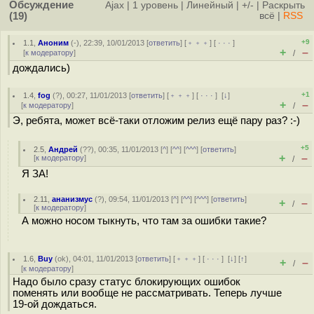
Обсуждение
Ajax
|
1 уровень
|
Линейный
|
+/-
|
Раскрыть
(19)
всё
|
RSS
+9
1.1
,
Аноним
(
-
), 22:39, 10/01/2013 [
ответить
] [
﹢﹢﹢
] [
· · ·
]
+
–
[
к модератору
]
/
дождались)
+1
1.4
,
fog
(
?
), 00:27, 11/01/2013 [
ответить
] [
﹢﹢﹢
] [
· · ·
]
[
↓
]
+
–
[
к модератору
]
/
Э, ребята, может всё-таки отложим релиз ещё пару раз? :-)
+5
2.5
,
Андрей
(
??
), 00:35, 11/01/2013 [
^
] [
^^
] [
^^^
] [
ответить
]
+
–
[
к модератору
]
/
Я ЗА!
2.11
,
ананизмус
(
?
), 09:54, 11/01/2013 [
^
] [
^^
] [
^^^
] [
ответить
]
+
–
/
[
к модератору
]
А можно носом тыкнуть, что там за ошибки такие?
1.6
,
Buy
(
ok
), 04:01, 11/01/2013 [
ответить
] [
﹢﹢﹢
] [
· · ·
]
[
↓
] [
↑
]
+
–
/
[
к модератору
]
Надо было сразу статус блокирующих ошибок
поменять или вообще не рассматривать. Теперь лучше
19-ой дождаться.