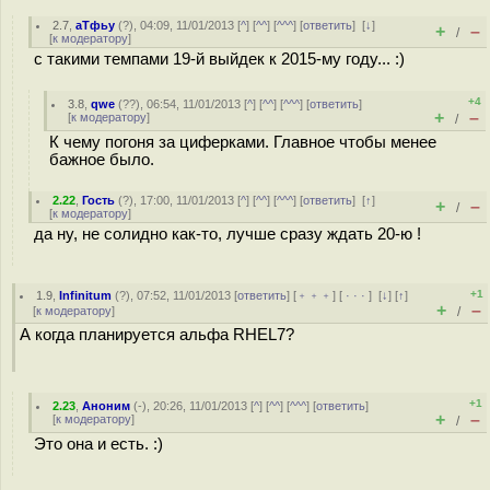
2.7
,
аТфьу
(
?
), 04:09, 11/01/2013 [
^
] [
^^
] [
^^^
] [
ответить
]
[
↓
]
+
–
/
[
к модератору
]
с такими темпами 19-й выйдек к 2015-му году... :)
+4
3.8
,
qwe
(
??
), 06:54, 11/01/2013 [
^
] [
^^
] [
^^^
] [
ответить
]
+
–
[
к модератору
]
/
К чему погоня за циферками. Главное чтобы менее
бажное было.
2.22
,
Гость
(
?
), 17:00, 11/01/2013 [
^
] [
^^
] [
^^^
] [
ответить
]
[
↑
]
+
–
/
[
к модератору
]
да ну, не солидно как-то, лучше сразу ждать 20-ю !
+1
1.9
,
Infinitum
(
?
), 07:52, 11/01/2013 [
ответить
] [
﹢﹢﹢
] [
· · ·
]
[
↓
] [
↑
]
+
–
[
к модератору
]
/
А когда планируется альфа RHEL7?
+1
2.23
,
Аноним
(
-
), 20:26, 11/01/2013 [
^
] [
^^
] [
^^^
] [
ответить
]
+
–
[
к модератору
]
/
Это она и есть. :)