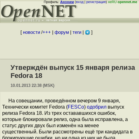
Профиль:
Аноним
(
вход
|
регистрация
)
неRU
opennet.me
[
новости
/
+++
|
форум
|
теги
|
]
Утверждён выпуск 15 января релиза
Fedora 18
10.01.2013 22:38 (MSK)
На совещании, проведённом вечером 9 января,
Технически комитет Fedora (
FESCo
)
одобрил
выпуск
релиза Fedora 18. Из трех остававшихся ошибок,
которые блокировали релиз, одна была исправлена, а
статус других двух был изменён на менее
существенный. Были рассмотрены ещё три кандидата в
блокирующие ошибки, но ни одна из них не была