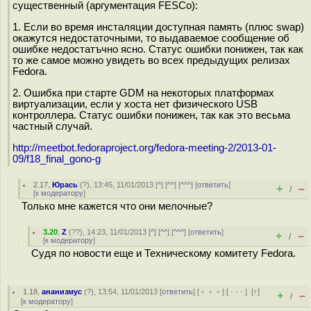
существенный (аргументация FESCo):
1. Если во время инсталяции доступная память (плюс swap)
окажутся недостаточными, то выдаваемое сообщение об
ошибке недостатъчно ясно. Статус ошибки понижен, так как
то же самое можно увидеть во всех предыдущих релизах
Fedora.
2. Ошибка при старте GDM на некоторых платформах
виртуализации, если у хоста нет физического USB
контроллера. Статус ошибки понижен, так как это весьма
частный случай.
http://meetbot.fedoraproject.org/fedora-meeting-2/2013-01-
09/f18_final_gono-g
2.17
,
Юрась
(
?
), 13:45, 11/01/2013 [
^
] [
^^
] [
^^^
] [
ответить
]
+
–
/
[
к модератору
]
Только мне кажется что они мелочные?
3.20
,
Z
(
??
), 14:23, 11/01/2013 [
^
] [
^^
] [
^^^
] [
ответить
]
+
–
/
[
к модератору
]
Судя по новости еще и Техническому комитету Fedora.
1.18
,
ананизмус
(
?
), 13:54, 11/01/2013 [
ответить
] [
﹢﹢﹢
] [
· · ·
]
[
↑
]
+
–
/
[
к модератору
]