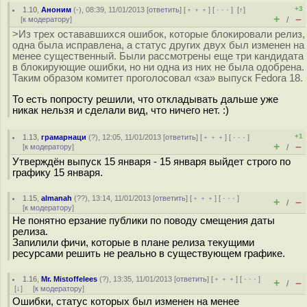
+3
1.10
,
Аноним
(
-
), 08:39, 11/01/2013 [
ответить
] [
﹢﹢﹢
] [
· · ·
]
[
↑
]
+
–
[
к модератору
]
/
>Из трех остававшихся ошибок, которые блокировали релиз,
одна была исправлена, а статус других двух был изменен на
менее существенный. Были рассмотрены еще три кандидата
в блокирующие ошибки, но ни одна из них не была одобрена.
Таким образом комитет проголосовал «за» выпуск Fedora 18.
То есть попросту решили, что откладывать дальше уже
никак нельзя и сделали вид, что ничего нет. :)
+1
1.13
,
грамарнаци
(
?
), 12:05, 11/01/2013 [
ответить
] [
﹢﹢﹢
] [
· · ·
]
+
–
[
к модератору
]
/
Утверждён выпуск 15 января - 15 января выйдет строго по
графику 15 января.
1.15
,
almanah
(
??
), 13:14, 11/01/2013 [
ответить
] [
﹢﹢﹢
] [
· · ·
]
+
–
/
[
к модератору
]
Не понятно ерзание публики по поводу смещения даты
релиза.
Запилили фичи, которые в плане релиза текущими
ресурсами решить не реально в существующем графике.
1.16
,
Mr. Mistoffelees
(
?
), 13:35, 11/01/2013 [
ответить
] [
﹢﹢﹢
] [
· · ·
]
+
–
/
[
↓
] [
к модератору
]
Ошибки, статус которых был изменен на менее