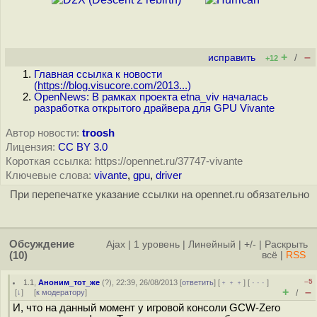
+
–
исправить
/
+12
Главная ссылка к новости
(
https://blog.visucore.com/2013...
)
OpenNews: В рамках проекта etna_viv началась
разработка открытого драйвера для GPU Vivante
Автор новости:
troosh
Лицензия:
CC BY 3.0
Короткая ссылка: https://opennet.ru/37747-vivante
Ключевые слова:
vivante
,
gpu
,
driver
При перепечатке указание ссылки на opennet.ru обязательно
Обсуждение
Ajax
|
1 уровень
|
Линейный
|
+/-
|
Раскрыть
(10)
всё
|
RSS
–5
1.1
,
Аноним_тот_же
(
?
), 22:39, 26/08/2013 [
ответить
] [
﹢﹢﹢
] [
· · ·
]
+
–
[
↓
] [
к модератору
]
/
И, что на данный момент у игровой консоли GCW-Zero