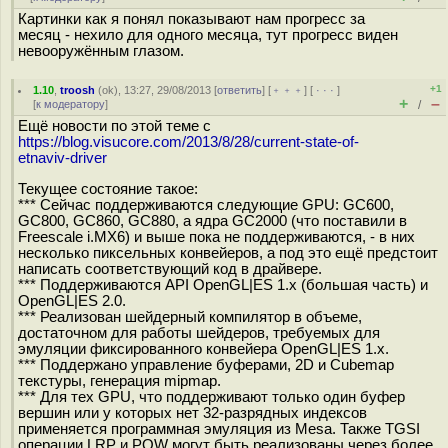
Картинки как я понял показывают нам прогресс за
месяц - нехило для одного месяца, тут прогресс виден
невооружённым глазом.
+1
1.10
,
troosh
(
ok
), 13:27, 29/08/2013 [
ответить
] [
﹢﹢﹢
] [
· · ·
]
+
–
[
к модератору
]
/
Ещё новости по этой теме с
https://blog.visucore.com/2013/8/28/current-state-of-
etnaviv-driver
Текущее состояние такое:
*** Сейчас поддерживаются следующие GPU: GC600,
GC800, GC860, GC880, а ядра GC2000 (что поставили в
Freescale i.MX6) и выше пока не поддерживаются, - в них
несколько пиксельных конвейеров, а под это ещё предстоит
написать соответствующий код в драйвере.
*** Поддерживаются API OpenGL|ES 1.x (большая часть) и
OpenGL|ES 2.0.
*** Реализован шейдерный компилятор в объеме,
достаточном для работы шейдеров, требуемых для
эмуляции фиксированного конвейера OpenGL|ES 1.x.
*** Поддержано управление буферами, 2D и Cubemap
текстуры, генерация mipmap.
*** Для тех GPU, что поддерживают только один буфер
вершин или у которых нет 32-разрядных индексов
применяется программная эмуляция из Mesa. Также TGSI
операции LRP и POW могут быть реализованы через более