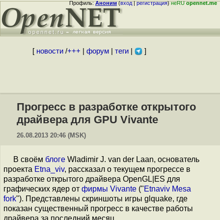
Профиль:
Аноним
(
вход
|
регистрация
)
неRU
opennet.me
[
новости
/
+++
|
форум
|
теги
|
]
Прогресс в разработке открытого
драйвера для GPU Vivante
26.08.2013 20:46 (MSK)
В своём
блоге
Wladimir J. van der Laan, основатель
проекта
Etna_viv
, рассказал о текущем прогрессе в
разработке открытого драйвера OpenGL|ES для
графических ядер от
фирмы Vivante
("
Etnaviv Mesa
fork
"). Представлены скриншоты игры glquake, где
показан существенный прогресс в качестве работы
драйвера за последний месяц.