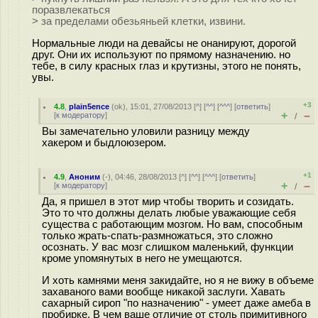
поразвлекаться
> за пределами обeзьяньей клетки, извини.
Нормальные люди на девайсы не онанируют, дорогой
друг. Они их используют по прямому назначению. но
тебе, в силу красных глаз и крутизны, этого не понять,
увы.
+3
4.8
,
plain5ence
(
ok
), 15:01, 27/08/2013 [
^
] [
^^
] [
^^^
] [
ответить
]
+
–
[
к модератору
]
/
Вы замечательно уловили разницу между
хакером и быдлоюзером.
+1
4.9
,
Аноним
(
-
), 04:46, 28/08/2013 [
^
] [
^^
] [
^^^
] [
ответить
]
+
–
[
к модератору
]
/
Да, я пришел в этот мир чтобы творить и созидать.
Это то что должны делать любые уважающие себя
существа с работающим мозгом. Но вам, способным
только жрать-спать-размножаться, это сложно
осознать. У вас мозг слишком маленький, функции
кроме упомянутых в него не умещаются.
И хоть камнями меня закидайте, но я не вижу в объеме
захаваного вами вообще никакой заслуги. Хавать
сахарный сироп "по назначению" - умеет даже амеба в
пробирке. В чем ваше отличие от столь примитивного