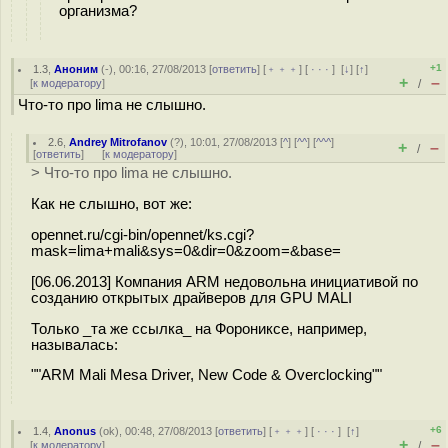
организма?
+1
1.3
,
Аноним
(
-
), 00:16, 27/08/2013 [
ответить
] [
﹢﹢﹢
] [
· · ·
]
[
↓
] [
↑
]
+
–
[
к модератору
]
/
Что-то про lima не слышно.
2.6
,
Andrey Mitrofanov
(
?
), 10:01, 27/08/2013 [
^
] [
^^
] [
^^^
]
+
–
/
[
ответить
]
[
к модератору
]
> Что-то про lima не слышно.
Как не слышно, вот же:
opennet.ru/cgi-bin/opennet/ks.cgi?
mask=lima+mali&sys=0&dir=0&zoom=&base=
[06.06.2013] Компания ARM недовольна инициативой по
созданию открытых драйверов для GPU MALI
Только _та же ссылка_ на Форониксе, например,
называлась:
""ARM Mali Mesa Driver, New Code & Overclocking""
+6
1.4
,
Anonus
(
ok
), 00:48, 27/08/2013 [
ответить
] [
﹢﹢﹢
] [
· · ·
]
[
↑
]
+
–
[
к модератору
]
/