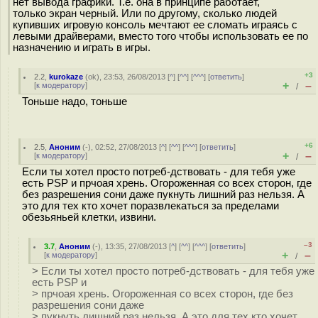
нет вывода графики. Т.е. она в принципе работает,
только экран черный. Или по другому, сколько людей
купивших игровую консоль мечтают ее сломать играясь с
левыми драйверами, вместо того чтобы использовать ее по
назначению и играть в игры.
+3
2.2
,
kurokaze
(
ok
), 23:53, 26/08/2013 [
^
] [
^^
] [
^^^
] [
ответить
]
+
–
[
к модератору
]
/
Тоньше надо, тоньше
+6
2.5
,
Аноним
(
-
), 02:52, 27/08/2013 [
^
] [
^^
] [
^^^
] [
ответить
]
+
–
[
к модератору
]
/
Если ты хотел просто потреб-дствовать - для тебя уже
есть PSP и прчоая хрень. Огороженная со всех сторон, где
без разрешения сони даже пyкнуть лишний раз нельзя. А
это для тех кто хочет поразвлекаться за пределами
обeзьяньей клетки, извини.
–3
3.7
,
Аноним
(
-
), 13:35, 27/08/2013 [
^
] [
^^
] [
^^^
] [
ответить
]
+
–
[
к модератору
]
/
> Если ты хотел просто потреб-дствовать - для тебя уже
есть PSP и
> прчоая хрень. Огороженная со всех сторон, где без
разрешения сони даже
> пyкнуть лишний раз нельзя. А это для тех кто хочет