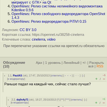
мигрирует с GTK+ на Qt
OpenNews: Релиз системы нелинейного видеомонтажа
Kdenlive 0.9.6
OpenNews: Релиз свободного видеоредактора OpenShot
1.4.3
OpenNews: Релиз видеоредактора PiTiVI 0.15
Лицензия:
CC BY 3.0
Короткая ссылка: https://opennet.ru/38258-cinelerra
Ключевые слова:
cinelerra
,
video
При перепечатке указание ссылки на opennet.ru обязательно
Обсуждение
Ajax
|
1 уровень
|
Линейный
|
+/-
|
Раскрыть
(10)
всё
|
RSS
–1
1.1
,
PaulAS
(
ok
), 17:47, 25/10/2013 [
ответить
] [
﹢﹢﹢
] [
· · ·
]
[
↓
]
+
–
[
к модератору
]
/
Раньше падал на каждый чих, сейчас стало лучше?
+1
2.2
,
dq0s4y71
(
ok
), 18:27, 25/10/2013 [
^
] [
^^
] [
^^^
] [
ответить
]
[
↓
]
+
–
[
к модератору
]
/