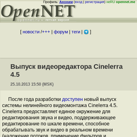
Профиль:
Аноним
(
вход
|
регистрация
)
неRU
opennet.me
[
новости
/
+++
|
форум
|
теги
|
]
Выпуск видеоредактора Cinelerra
4.5
25.10.2013 15:50 (MSK)
После года разработки
доступен
новый выпуск
системы нелинейного видеомонтажа Cinelerra 4.5.
Cinelerra предоставляет единое окружение для
редактирования звука и видео, поддерживающее
редактирование по шкале времени, способное
обрабатывать звук и видео в реальном времени
(наложение потоков, применение фильтров и