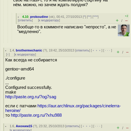
своё на RasPi, то я не компилирую софтину на
нём. можно, но зачем ждать полдня?
+2
4.10
,
prokoudine
(
ok
), 00:41, 27/10/2013 [
^
] [
^^
] [
^^^
]
+
–
[
ответить
]
[
к модератору
]
/
Вообще-то в комменте написано "непросто", а не
"медленно".
1.4
,
brothermechanic
(
?
), 19:42, 25/10/2013 [
ответить
] [
﹢﹢﹢
] [
· · ·
]
+
–
/
[
↑
] [
к модератору
]
Как всегда не собирается
gentoo~amd64
./configure
...
Configured successfully.
make
http://paste.org.ru/?og7sag
если с патчами
https://aur.archlinux.org/packages/cinelerra-
heroine/
то
http://paste.org.ru/?xhu988
1.6
,
Аноним15
(
?
), 23:32, 25/10/2013 [
ответить
] [
﹢﹢﹢
] [
· · ·
]
+
–
/
[
к модератору
]