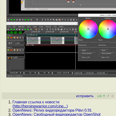
+
–
исправить
/
+15
Главная ссылка к новости
(
http://heroinewarrior.com/cine...
)
OpenNews: Релиз видеоредактора Pitivi 0.91
OpenNews: Свободный видеоредактор OpenShot