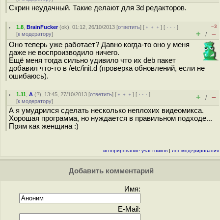
Скрин неудачный. Такие делают для 3d редакторов.
–3
1.8
,
BrainFucker
(
ok
), 01:12, 26/10/2013 [
ответить
] [
﹢﹢﹢
] [
· · ·
]
+
–
[
к модератору
]
/
Оно теперь уже работает? Давно когда-то оно у меня
даже не воспроизводило ничего.
Ещё меня тогда сильно удивило что их deb пакет
добавил что-то в /etc/init.d (проверка обновлений, если не
ошибаюсь).
1.11
,
A
(
?
), 13:45, 27/10/2013 [
ответить
] [
﹢﹢﹢
] [
· · ·
]
+
–
/
[
к модератору
]
А я умудрился сделать несколько неплохих видеомикса.
Хорошая программа, но нуждается в правильном подходе...
Прям как женщина :)
игнорирование участников
|
лог модерирования
Добавить комментарий
Имя:
E-Mail: