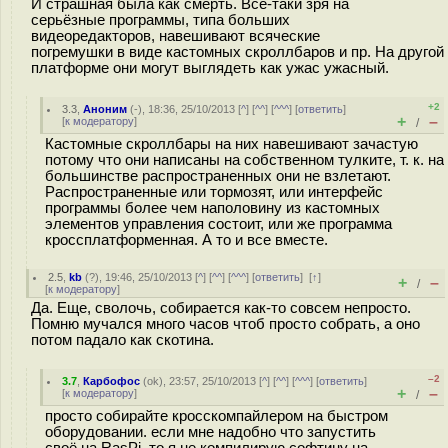
И страшная была как смерть. Всё-таки зря на
серьёзные программы, типа больших
видеоредакторов, навешивают всяческие
погремушки в виде кастомных скроллбаров и пр. На другой
платформе они могут выглядеть как ужас ужасный.
+2
3.3
,
Аноним
(
-
), 18:36, 25/10/2013 [
^
] [
^^
] [
^^^
] [
ответить
]
+
–
[
к модератору
]
/
Кастомные скроллбары на них навешивают зачастую
потому что они написаны на собственном тулките, т. к. на
большинстве распространенных они не взлетают.
Распространенные или тормозят, или интерфейс
программы более чем наполовину из кастомных
элементов управления состоит, или же программа
кроссплатформенная. А то и все вместе.
2.5
,
kb
(
?
), 19:46, 25/10/2013 [
^
] [
^^
] [
^^^
] [
ответить
]
[
↑
]
+
–
/
[
к модератору
]
Да. Еще, сволочь, собирается как-то совсем непросто.
Помню мучался много часов чтоб просто собрать, а оно
потом падало как скотина.
–2
3.7
,
Карбофос
(
ok
), 23:57, 25/10/2013 [
^
] [
^^
] [
^^^
] [
ответить
]
+
–
[
к модератору
]
/
просто собирайте кросскомпайлером на быстром
оборудовании. если мне надобно что запустить