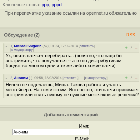
Ключевые слова:
ppp
,
pppd
При перепечатке указание ссылки на opennet.ru обязательно
Обсуждение
(2)
RSS
1
,
Michael Shigorin
(
ok
), 01:24, 17/02/2014 [
ответить
]
+
–
/
[
к модератору
]
Ух, опять патчсет перебирать... (понятно, что надо бы
апстримить, что получается -- а то по дистрибутивам
бродят во многом одни и те же либо схожие патчи)
+
–
2
,
Аноним
(
-
), 09:58, 18/02/2014 [
ответить
]
[
к модератору
]
/
Ничего не поделаешь, Миша. Такова работа и участь
ментейнера. На том и стоим. Интересно, эти патчи принимает
апстрим или опять никому не нужные местячковые решения?
Добавить комментарий
Имя:
E-Mail: