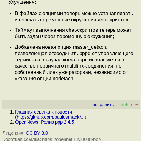
Улучшения:
В файлах с опциями теперь можно устанавливать
и очищать переменные окружения для скриптов;
Таймаут выполнения chat-скриптов теперь может
быть задан через переменную окружения;
Добавлена новая опция master_detach,
позволяющая отсоединить pppd от управляющего
терминала в случае когда pppd используется в
качестве первичного multilink-соединения, но
собственный линк уже разорван, независимо от
указания опции nodetach.
+
–
исправить
/
+13
Главная ссылка к новости
(
https://github.com/paulusmack/...
)
OpenNews: Релиз ppp 2.4.5
Лицензия:
CC BY 3.0
Короткая ссылка: https://opennet.ru/39098-ppp