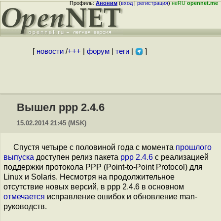
Профиль:
Аноним
(
вход
|
регистрация
)
неRU
opennet.me
[
новости
/
+++
|
форум
|
теги
|
]
Вышел ppp 2.4.6
15.02.2014 21:45 (MSK)
Спустя четыре с половиной года с момента
прошлого
выпуска
доступен релиз пакета
ppp 2.4.6
с реализацией
поддержки протокола PPP (Point-to-Point Protocol) для
Linux и Solaris. Несмотря на продолжительное
отсутствие новых версий, в ppp 2.4.6 в основном
отмечается
исправление ошибок и обновление man-
руководств.