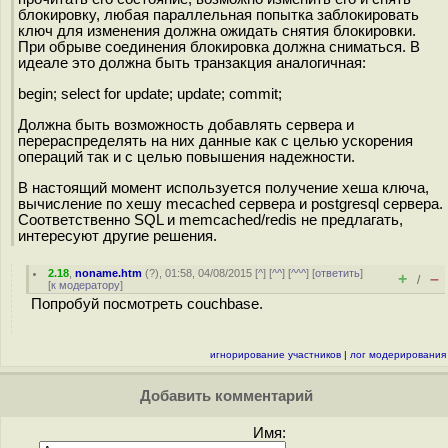
блокировку, любая параллельная попытка заблокировать
ключ для изменения должна ожидать снятия блокировки.
При обрыве соединения блокировка должна сниматься. В
идеале это должна быть транзакция аналогичная:
begin; select for update; update; commit;
Должна быть возможность добавлять сервера и
перераспределять на них данные как с целью ускорения
операций так и с целью повышения надежности.
В настоящий момент используется получение хеша ключа,
вычисление по хешу mecached сервера и postgresql сервера.
Соответственно SQL и memcached/redis не предлагать,
интересуют другие решения.
2.18
,
noname.htm
(
?
), 01:58, 04/08/2015 [
^
] [
^^
] [
^^^
] [
ответить
]
+
–
/
[
к модератору
]
Попробуй посмотреть couchbase.
игнорирование участников
|
лог модерирования
Добавить комментарий
Имя: