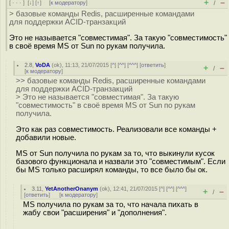
+
–
[
· · ·
]
[
↓
] [
↑
] [
к модератору
]
/
> базовые команды Redis, расширенные командами
для поддержки ACID-транзакций
Это не называется "совместимая". За такую "совместимость"
в своё время MS от Sun по рукам получила.
2.8
,
VoDA
(
ok
), 11:13, 21/07/2015 [
^
] [
^^
] [
^^^
] [
ответить
]
+
–
/
[
к модератору
]
>> базовые команды Redis, расширенные командами
для поддержки ACID-транзакций
> Это не называется "совместимая". За такую
"совместимость" в своё время MS от Sun по рукам
получила.
Это как раз совместимость. Реализовали все команды +
добавили новые.
MS от Sun получила по рукам за то, что выкинули кусок
базового функционала и назвали это "совместимым". Если
бы MS только расширял команды, то все было бы ок.
3.11
,
YetAnotherOnanym
(
ok
), 12:41, 21/07/2015 [
^
] [
^^
] [
^^^
]
+
–
/
[
ответить
]
[
к модератору
]
MS получила по рукам за то, что начала пихать в
жабу свои "расширения" и "дополнения".