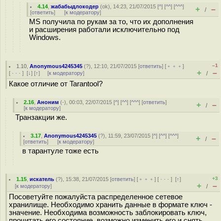
4.14
,
жабабыдлокодер
(
ok
), 14:23, 21/07/2015 [
^
] [
^^
] [
^^^
]
+
–
/
[
ответить
]
[
к модератору
]
MS получила по рукам за то, что их дополнения
и расширения работали исключительно под
Windows.
–1
1.10
,
Anonymous4245345
(
?
), 12:10, 21/07/2015 [
ответить
] [
﹢﹢﹢
]
+
–
[
· · ·
]
[
↓
] [
↑
] [
к модератору
]
/
Какое отличие от Tarantool?
2.16
,
Аноним
(
-
), 00:03, 22/07/2015 [
^
] [
^^
] [
^^^
] [
ответить
]
+
–
/
[
к модератору
]
Транзакции же.
3.17
,
Anonymous4245345
(
?
), 11:59, 23/07/2015 [
^
] [
^^
] [
^^^
]
+
–
/
[
ответить
]
[
к модератору
]
в тарантуле тоже есть
+3
1.15
,
искатель
(
?
), 15:38, 21/07/2015 [
ответить
] [
﹢﹢﹢
] [
· · ·
]
[
↑
]
+
–
[
к модератору
]
/
Посоветуйте пожалуйста распределенное сетевое
хранилище. Необходимо хранить данные в формате ключ -
значение. Необходима возможность заблокировать ключ,
прочитать его состояние, возможно изменить его и снять