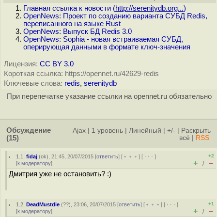
Главная ссылка к новости (
http://serenitydb.org...
)
OpenNews: Проект по созданию варианта СУБД Redis,
переписанного на языке Rust
OpenNews: Выпуск БД Redis 3.0
OpenNews: Sophia - новая встраиваемая СУБД,
оперирующая данными в формате ключ-значения
Лицензия:
CC BY 3.0
Короткая ссылка: https://opennet.ru/42629-redis
Ключевые слова:
redis
,
serenitydb
При перепечатке указание ссылки на opennet.ru обязательно
Обсуждение
Ajax
|
1 уровень
|
Линейный
|
+/-
|
Раскрыть
(15)
всё
|
RSS
+2
1.1
,
fidaj
(
ok
), 21:45, 20/07/2015 [
ответить
] [
﹢﹢﹢
] [
· · ·
]
+
–
[
к модератору
]
/
Дмитрия уже не остановить? :)
+1
1.2
,
DeadMustdie
(
??
), 23:06, 20/07/2015 [
ответить
] [
﹢﹢﹢
] [
· · ·
]
+
–
[
к модератору
]
/