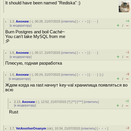
It should have been named "Rediska" :)
+4
1.3
,
Аноним
(
-
), 00:28, 21/07/2015 [
ответить
] [
﹢﹢﹢
] [
· · ·
]
+
–
[
к модератору
]
/
Burn Postgres and boil Caché~
You can't take MySQL from me
:P
–1
1.5
,
Аноним
(
-
), 05:17, 21/07/2015 [
ответить
] [
﹢﹢﹢
] [
· · ·
]
+
–
[
к модератору
]
/
Плюсую, годная разработка
–5
1.6
,
Аноним
(
-
), 05:24, 21/07/2015 [
ответить
] [
﹢﹢﹢
] [
· · ·
]
[
↓
]
+
–
[
к модератору
]
/
Ждем когда на rast начнут key-val хранилища появляться во
всю
+2
2.13
,
Аноним
(
-
), 12:52, 21/07/2015 [
^
] [
^^
] [
^^^
] [
ответить
]
+
–
[
к модератору
]
/
Rust
–2
1.7
,
YetAnotherOnanym
(
ok
), 10:34, 21/07/2015 [
ответить
] [
﹢﹢﹢
]