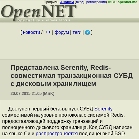
Профиль:
Аноним
(
вход
|
регистрация
)
неRU
opennet.me
[
новости
/
+++
|
форум
|
теги
|
]
Представлена Serenity, Redis-
совместимая транзакционная СУБД
с дисковым хранилищем
20.07.2015 21:05 (MSK)
Доступен первый бета-выпуск СУБД
Serenity
,
совместимой на уровне протокола с системой Redis,
предоставляющей поддержку транзакций и
полноценного дискового хранилища. Код СУБД написан
на языке Си и
распространяется
под лицензией BSD.