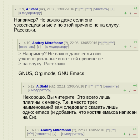
+1
3.9
,
A.Stahl
(
ok
), 21:36, 13/05/2016 [
^
] [
^^
] [
^^^
] [
ответить
]
[
↓
]
+
–
[
к модератору
]
/
Например? Не важно даже если они
узкоспециальные и по этой причине не на слуху.
Расскажи.
+1
4.10
,
Andrey Mitrofanov
(
?
), 22:06, 13/05/2016 [
^
] [
^^
] [
^^^
]
+
–
[
ответить
]
[
↓
] [
к модератору
]
/
> Например? Не важно даже если они
узкоспециальные и по этой причине не
> на слуху. Расскажи.
GNUS, Org mode, GNU Emacs.
+4
5.12
,
A.Stahl
(
ok
), 22:11, 13/05/2016 [
^
] [
^^
] [
^^^
] [
ответить
]
+
–
[
к модератору
]
/
Нехорошо. Вы читерите. Это всего лишь
плагины к емаксу. Т.е. вместо трёх
наименований вам следовало сказать лишь
одно: emacs (и добавить, что костяк емакса написан
на Си).
+3
6.13
,
Andrey Mitrofanov
(
?
), 22:30, 13/05/2016 [
^
] [
^^
]
+
–
[
^^^
] [
ответить
]
[
↓
] [
к модератору
]
/