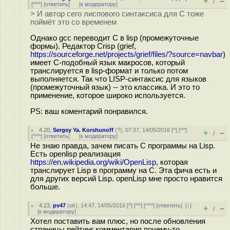
+
–
/
[
^^^
] [
ответить
]
[
к модератору
]
> И автор сего лиспового синтаксиса для C тоже
поймёт это со временем
Однако gcc переводит C в lisp (промежуточные
формы). Редактор Crisp (grief,
https://sourceforge.net/projects/grief/files/?source=navbar
)
имеет С-подобный язык макросов, который
транслируется в lisp-формат и только потом
выполняется. Так что LISP-синтаксис для языков
(промежуточный язык) -- это класcика. И это то
применение, которое широко используется.
PS: ваш коментарий понравился.
4.20
,
Sergey Ya. Korshunoff
(
?
), 07:37, 14/05/2016 [
^
] [
^^
]
+
–
/
[
^^^
] [
ответить
]
[
к модератору
]
Не знаю правда, зачем писать С программы на Lisp.
Есть openlisp реализация
https://en.wikipedia.org/wiki/OpenLisp,
которая
транслирует Lisp в программу на C. Эта фича есть и
для других версий Lisp. openLisp мне просто нравится
больше.
4.23
,
pv47
(
ok
), 14:47, 14/05/2016 [
^
] [
^^
] [
^^^
] [
ответить
]
[
↓
]
+
–
/
[
к модератору
]
Хотел поставить вам плюс, но после обновления
страницы рейтинг комментария почему-то