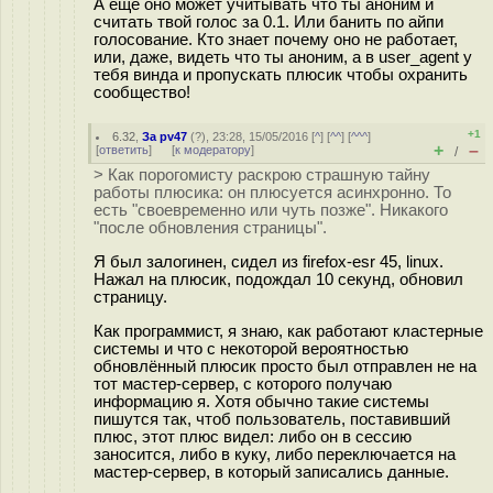
А ещё оно может учитывать что ты аноним и
считать твой голос за 0.1. Или банить по айпи
голосование. Кто знает почему оно не работает,
или, даже, видеть что ты аноним, а в user_agent у
тебя винда и пропускать плюсик чтобы охранить
сообщество!
+1
6.32
,
За pv47
(
?
), 23:28, 15/05/2016 [
^
] [
^^
] [
^^^
]
+
–
[
ответить
]
[
к модератору
]
/
> Как порогомисту раскрою страшную тайну
работы плюсика: он плюсуется асинхронно. То
есть "своевременно или чуть позже". Никакого
"после обновления страницы".
Я был залогинен, сидел из firefox-esr 45, linux.
Нажал на плюсик, подождал 10 секунд, обновил
страницу.
Как программист, я знаю, как работают кластерные
системы и что с некоторой вероятностью
обновлённый плюсик просто был отправлен не на
тот мастер-сервер, с которого получаю
информацию я. Хотя обычно такие системы
пишутся так, чтоб пользователь, поставивший
плюс, этот плюс видел: либо он в сессию
заносится, либо в куку, либо переключается на
мастер-сервер, в который записались данные.