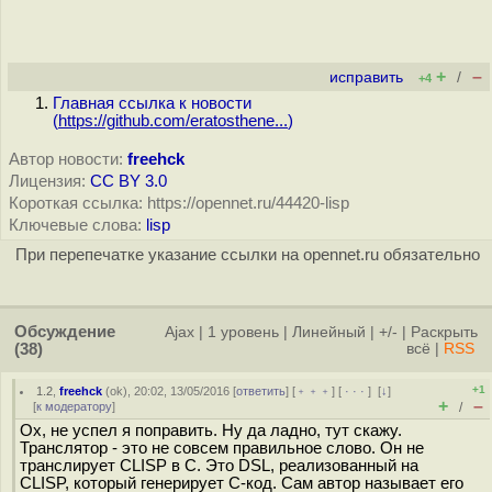
+
–
исправить
/
+4
Главная ссылка к новости
(
https://github.com/eratosthene...
)
Автор новости:
freehck
Лицензия:
CC BY 3.0
Короткая ссылка: https://opennet.ru/44420-lisp
Ключевые слова:
lisp
При перепечатке указание ссылки на opennet.ru обязательно
Обсуждение
Ajax
|
1 уровень
|
Линейный
|
+/-
|
Раскрыть
(38)
всё
|
RSS
+1
1.2
,
freehck
(
ok
), 20:02, 13/05/2016 [
ответить
] [
﹢﹢﹢
] [
· · ·
]
[
↓
]
+
–
[
к модератору
]
/
Ох, не успел я поправить. Ну да ладно, тут скажу.
Транслятор - это не совсем правильное слово. Он не
транслирует CLISP в C. Это DSL, реализованный на
CLISP, который генерирует C-код. Сам автор называет его