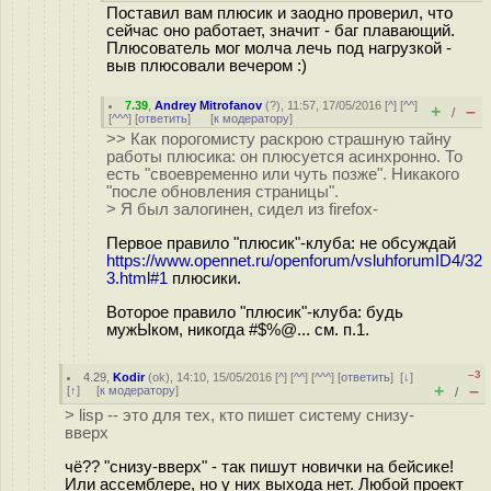
Поставил вам плюсик и заодно проверил, что
сейчас оно работает, значит - баг плавающий.
Плюсователь мог молча лечь под нагрузкой -
выв плюсовали вечером :)
7.39
,
Andrey Mitrofanov
(
?
), 11:57, 17/05/2016 [
^
] [
^^
]
+
–
/
[
^^^
] [
ответить
]
[
к модератору
]
>> Как порогомисту раскрою страшную тайну
работы плюсика: он плюсуется асинхронно. То
есть "своевременно или чуть позже". Никакого
"после обновления страницы".
> Я был залогинен, сидел из firefox-
Первое правило "плюсик"-клуба: не обсуждай
https://www.opennet.ru/openforum/vsluhforumID4/32
3.html#1
плюсики.
Воторое правило "плюсик"-клуба: будь
мужЫком, никогда #$%@... см. п.1.
–3
4.29
,
Kodir
(
ok
), 14:10, 15/05/2016 [
^
] [
^^
] [
^^^
] [
ответить
]
[
↓
]
+
–
[
↑
] [
к модератору
]
/
> lisp -- это для тех, кто пишет систему снизу-
вверх
чё?? "снизу-вверх" - так пишут новички на бейсике!
Или ассемблере, но у них выхода нет. Любой проект