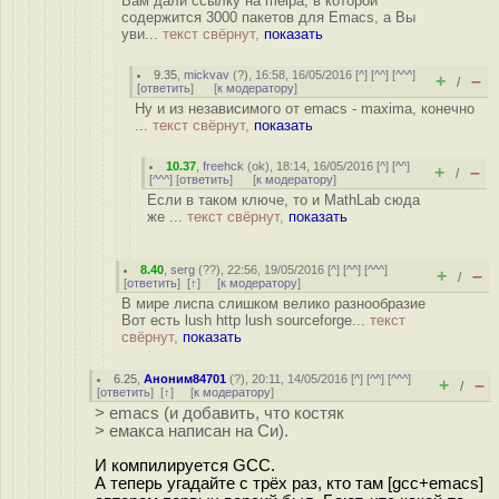
Вам дали ссылку на melpa, в которой
содержится 3000 пакетов для Emacs, а Вы
уви...
текст свёрнут,
показать
9.35
,
mickvav
(
?
), 16:58, 16/05/2016 [
^
] [
^^
] [
^^^
]
+
–
/
[
ответить
]
[
к модератору
]
Ну и из независимого от emacs - maxima, конечно
...
текст свёрнут,
показать
10.37
,
freehck
(
ok
), 18:14, 16/05/2016 [
^
] [
^^
]
+
–
/
[
^^^
] [
ответить
]
[
к модератору
]
Если в таком ключе, то и MathLab сюда
же ...
текст свёрнут,
показать
8.40
,
serg
(
??
), 22:56, 19/05/2016 [
^
] [
^^
] [
^^^
]
+
–
/
[
ответить
]
[
↑
] [
к модератору
]
В мире лиспа слишком велико разнообразие
Вот есть lush http lush sourceforge...
текст
свёрнут,
показать
6.25
,
Аноним84701
(
?
), 20:11, 14/05/2016 [
^
] [
^^
] [
^^^
]
+
–
/
[
ответить
]
[
↑
] [
к модератору
]
> emacs (и добавить, что костяк
> емакса написан на Си).
И компилируется GCC.
А теперь угадайте с трёх раз, кто там [gcc+emacs]