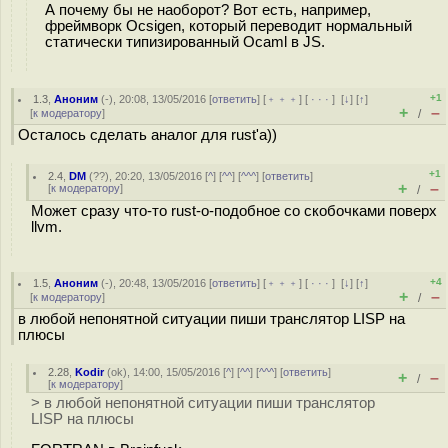
А почему бы не наоборот? Вот есть, например,
фреймворк Ocsigen, который переводит нормальный
статически типизированный Ocaml в JS.
+1
1.3
,
Аноним
(
-
), 20:08, 13/05/2016 [
ответить
] [
﹢﹢﹢
] [
· · ·
]
[
↓
] [
↑
]
+
–
[
к модератору
]
/
Осталось сделать аналог для rust'a))
+1
2.4
,
DM
(
??
), 20:20, 13/05/2016 [
^
] [
^^
] [
^^^
] [
ответить
]
+
–
[
к модератору
]
/
Может сразу что-то rust-о-подобное со скобочками поверх
llvm.
+4
1.5
,
Аноним
(
-
), 20:48, 13/05/2016 [
ответить
] [
﹢﹢﹢
] [
· · ·
]
[
↓
] [
↑
]
+
–
[
к модератору
]
/
в любой непонятной ситуации пиши транслятор LISP на
плюсы
2.28
,
Kodir
(
ok
), 14:00, 15/05/2016 [
^
] [
^^
] [
^^^
] [
ответить
]
+
–
/
[
к модератору
]
> в любой непонятной ситуации пиши транслятор
LISP на плюсы