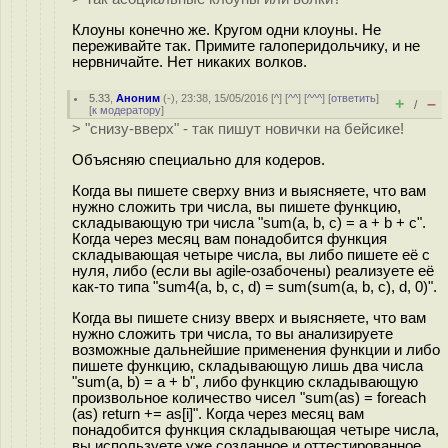
Клоуны конечно же. Кругом одни клоуны. Не
переживайте так. Примите галоперидольчику, и не
нервничайте. Нет никаких волков.
5.33
,
Аноним
(
-
), 23:38, 15/05/2016 [
^
] [
^^
] [
^^^
] [
ответить
]
+
–
/
[
к модератору
]
> "снизу-вверх" - так пишут новички на бейсике!
Объясняю специально для кодеров.
Когда вы пишете сверху вниз и выясняете, что вам
нужно сложить три числа, вы пишете функцию,
складывающую три числа "sum(a, b, c) = a + b + c".
Когда через месяц вам понадобится функция
складывающая четыре числа, вы либо пишете её с
нуля, либо (если вы agile-озабочены) реализуете её
как-то типа "sum4(a, b, c, d) = sum(sum(a, b, c), d, 0)".
Когда вы пишете снизу вверх и выясняете, что вам
нужно сложить три числа, то вы анализируете
возможные дальнейшие применения функции и либо
пишете функцию, складывающую лишь два числа
"sum(a, b) = a + b", либо функцию складывающую
произвольное количество чисел "sum(as) = foreach
(as) return += as[i]". Когда через месяц вам
понадобится функция складывающая четыре числа,
вы используете уже созданное и оттестированное.