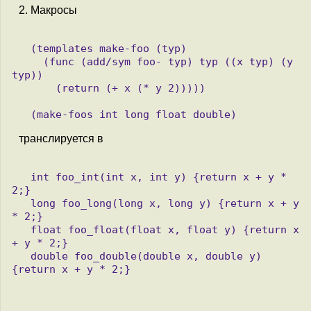
2. Макросы
   (templates make-foo (typ)

     (func (add/sym foo- typ) typ ((x typ) (y 
typ))

       (return (+ x (* y 2)))))

транслируется в
   int foo_int(int x, int y) {return x + y * 
2;}

   long foo_long(long x, long y) {return x + y 
* 2;}

   float foo_float(float x, float y) {return x 
+ y * 2;}

   double foo_double(double x, double y) 