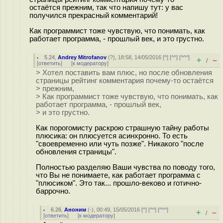
остаётся прежним, так что напишу тут: у вас
получился прекрасный комментарий!
Как программист тоже чувствую, что понимать, как
работает программа, - прошлый век, и это грустно.
5.24
,
Andrey Mitrofanov
(
?
), 18:58, 14/05/2016 [
^
] [
^^
] [
^^^
]
+
–
/
[
ответить
]
[
к модератору
]
> Хотел поставить вам плюс, но после обновления
страницы рейтинг комментария почему-то остаётся
> прежним,
> Как программист тоже чувствую, что понимать, как
работает программа, - прошлый век,
> и это грустно.
Как порогомисту раскрою страшную тайну работы
плюсика: он плюсуется асинхронно. То есть
"своевременно или чуть позже". Никакого "после
обновления страницы".
Полностью разделяю Ваши чувства по поводу того,
что Вы не понимаете, как работает программа с
"плюсиком". Это так... прошло-веково и готично-
баррочно.
6.26
,
Аноним
(
-
), 00:49, 15/05/2016 [
^
] [
^^
] [
^^^
]
+
–
/
[
ответить
]
[
к модератору
]