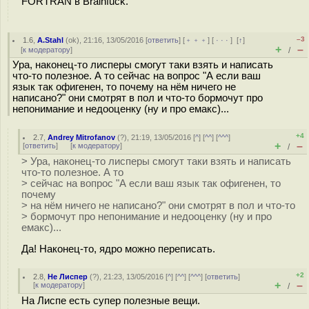
FORTRAN в Brainfuck.
–3
1.6
,
A.Stahl
(
ok
), 21:16, 13/05/2016 [
ответить
] [
﹢﹢﹢
] [
· · ·
]
[
↑
]
+
–
[
к модератору
]
/
Ура, наконец-то лисперы смогут таки взять и написать
что-то полезное. А то сейчас на вопрос "А если ваш
язык так офигенен, то почему на нём ничего не
написано?" они смотрят в пол и что-то бормочут про
непонимание и недооценку (ну и про емакс)...
+4
2.7
,
Andrey Mitrofanov
(
?
), 21:19, 13/05/2016 [
^
] [
^^
] [
^^^
]
+
–
[
ответить
]
[
к модератору
]
/
> Ура, наконец-то лисперы смогут таки взять и написать
что-то полезное. А то
> сейчас на вопрос "А если ваш язык так офигенен, то
почему
> на нём ничего не написано?" они смотрят в пол и что-то
> бормочут про непонимание и недооценку (ну и про
емакс)...
Да! Наконец-то, ядро можно переписать.
+2
2.8
,
Не Лиспер
(
?
), 21:23, 13/05/2016 [
^
] [
^^
] [
^^^
] [
ответить
]
+
–
[
к модератору
]
/
На Лиспе есть супер полезные вещи.