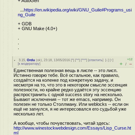
+ AutoGen
...
https://en.wikipedia.org/wiki/GNU_Guile#Programs_usi
ng_Guile
+ GDB
+ GNU Make (4.0+)
.
.
.
+12
3.15
,
Ordu
(
ok
), 23:18, 13/05/2016 [
^
] [
^^
] [
^^^
] [
ответить
]
[
↓
] [
↑
]
+
–
[
к модератору
]
/
Единственная полезная вещь в лиспе -- это лисп.
Истинно говорю тебе. Всё остальное, как правило,
создаётся на коленке под конкретную задачу, и
несмотря на то, что это в некотором смысле эссенция
полезности, но крайне редко удаётся эту эссенцию
распространить с одной success story на несколько.
Бывают исключения -- тот же emacs, например. Он
полезен не только Столлману. Или weblocks -- если он
ещё не загнулся, я не интересовался его судьбой уже
несколько лет.
А вообще, чтобы почувствовать, читай здесь:
http://www.winestockwebdesign.com/Essays/Lisp_Curse.ht
ml