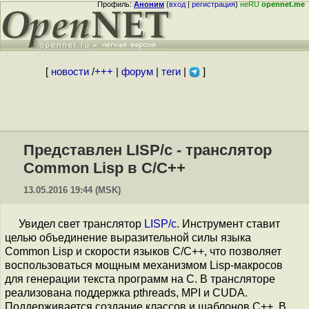
Профиль:
Аноним
(
вход
|
регистрация
)
неRU
opennet.me
[
новости
/
+++
|
форум
|
теги
|
]
Представлен LISP/c - транслятор
Common Lisp в C/C++
13.05.2016 19:44 (MSK)
Увидел свет транслятор
LISP/c
. Инструмент ставит
целью объединение выразительной силы языка
Common Lisp и скорости языков C/C++, что позволяет
воспользоваться мощным механизмом Lisp-макросов
для генерации текста программ на C. В трансляторе
реализована поддержка pthreads, MPI и CUDA.
Поддерживается создание классов и шаблонов C++. В