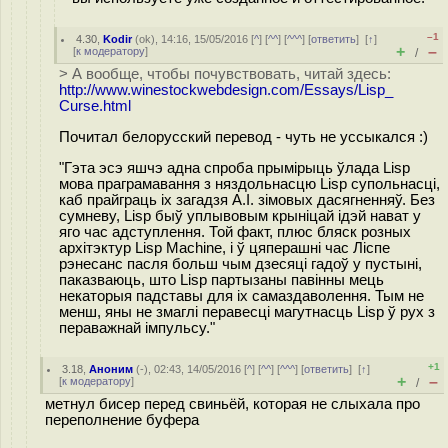
–1
4.30
,
Kodir
(
ok
), 14:16, 15/05/2016 [
^
] [
^^
] [
^^^
] [
ответить
]
[
↑
]
+
–
[
к модератору
]
/
> А вообще, чтобы почувствовать, читай здесь:
http://www.winestockwebdesign.com/Essays/Lisp_
Curse.html
Почитал белорусский перевод - чуть не уссыкался :)
"Гэта эсэ яшчэ адна спроба прымірыць ўлада Lisp
мова праграмавання з няздольнасцю Lisp супольнасці,
каб прайграць іх загадзя А.І. зімовых дасягненняў. Без
сумневу, Lisp быў уплывовым крыніцай ідэй нават у
яго час адступлення. Той факт, плюс бляск розных
архітэктур Lisp Machine, і ў цяперашні час Ліспе
рэнесанс пасля больш чым дзесяці гадоў у пустыні,
паказваюць, што Lisp партызаны павінны мець
некаторыя падставы для іх самаздаволення. Тым не
менш, яны не змаглі перавесці магутнасць Lisp ў рух з
пераважнай імпульсу."
+1
3.18
,
Аноним
(
-
), 02:43, 14/05/2016 [
^
] [
^^
] [
^^^
] [
ответить
]
[
↑
]
+
–
[
к модератору
]
/
метнул бисер перед свиньёй, которая не слыхала про
переполнение буфера