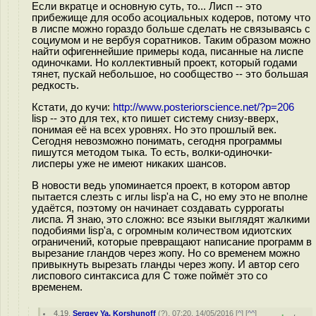
Если вкратце и основную суть, то... Лисп -- это
прибежище для особо асоциальных кодеров, потому что
в лиспе можно гораздо больше сделать не связываясь с
социумом и не вербуя соратников. Таким образом можно
найти офигеннейшие примеры кода, писанные на лиспе
одиночками. Но коллективный проект, который годами
тянет, пускай небольшое, но сообщество -- это большая
редкость.
Кстати, до кучи:
http://www.posteriorscience.net/?p=206
lisp -- это для тех, кто пишет систему снизу-вверх,
понимая её на всех уровнях. Но это прошлый век.
Сегодня невозможно понимать, сегодня программы
пишутся методом тыка. То есть, волки-одиночки-
лисперы уже не имеют никаких шансов.
В новости ведь упоминается проект, в котором автор
пытается слезть с иглы lisp'а на C, но ему это не вполне
удаётся, поэтому он начинает создавать суррогаты
лиспа. Я знаю, это сложно: все языки выглядят жалкими
подобиями lisp'а, с огромным количеством идиотских
ограничений, которые превращают написание программ в
вырезание гландов через жопу. Но со временем можно
привыкнуть вырезать гланды через жопу. И автор сего
лиспового синтаксиса для C тоже поймёт это со
временем.
4.19
,
Sergey Ya. Korshunoff
(
?
), 07:20, 14/05/2016 [
^
] [
^^
]