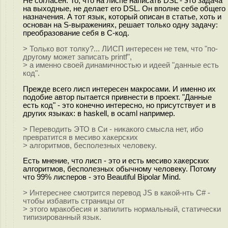
Не согласен. То, что на лиспе написать DSL - это задача
на выходные, не делает его DSL. Он вполне себе общего
назначения. А тот язык, который описан в статье, хоть и
основан на S-выражениях, решает только одну задачу:
преобразование себя в C-код.
> Только вот толку?... ЛИСП интересен не тем, что "по-
другому может записать printf",
> а именно своей динамичностью и идеей "данные есть
код".
Прежде всего лисп интересен макросами. И именно их
подобие автор пытается привнести в проект. "Данные
есть код" - это конечно интересно, но присутствует и в
других языках: в haskell, в ocaml например.
> Переводить ЭТО в Си - никакого смысла нет, ибо
превратится в месиво хакерских
> алгоритмов, бесполезных человеку.
Есть мнение, что лисп - это и есть месиво хакерских
алгоритмов, бесполезных обычному человеку. Потому
что 99% лисперов - это Beautiful Bipolar Mind.
> Интереснее смотрится перевод JS в какой-нть C# -
чтобы избавить страницы от
> этого мракобесия и запилить нормальный, статически
типизированный язык.