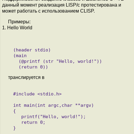
данный момент реализация LISP/c протестирована и
может работать с использованием CLISP.
Примеры:
1. Hello World
   (header stdio)

   (main

     (@printf (str "Hello, world!"))

транслируется в
   #include <stdio.h>

   int main(int argc,char **argv)

   {

      printf("Hello, world!");

      return 0;
