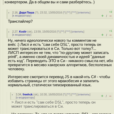
конвертером. Да в общем вы и сами разберётесь. )
+2
2.16
,
Дядя Паша
(
?
), 23:32, 13/05/2016 [
^
] [
^^
] [
^^^
] [
ответить
]
+
–
[
к модератору
]
/
Транспайлер?
+1
2.27
,
Kodir
(
ok
), 13:59, 15/05/2016 [
^
] [
^^
] [
^^^
] [
ответить
]
+
–
[
к модератору
]
/
Ну, ничего идеологически нового ты комментом не
внёс :) Лисп и есть "сам себе DSL", просто теперь он
может транслироваться в Си. Только вот толку?...
ЛИСП интересен не тем, что "по-другому может записать
printf", а именно своей динамичностью и идеей "данные
есть код". Переводить ЭТО в Си - никакого смысла нет, ибо
превратится в месиво хакерских алгоритмов, бесполезных
человеку.
Интереснее смотрится перевод JS в какой-нть C# - чтобы
избавить страницы от этого мракобесия и запилить
нормальный, статически типизированный язык.
3.34
,
freehck
(
ok
), 10:30, 16/05/2016 [
^
] [
^^
] [
^^^
] [
ответить
]
+
–
/
[
к модератору
]
> Лисп и есть "сам себе DSL", просто теперь он
может транслироваться в Си.