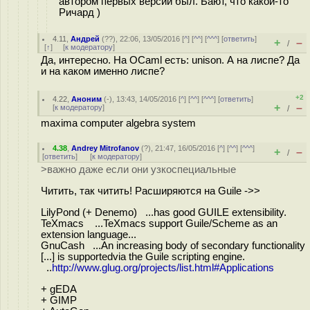
автором первых версий был. Бают, что какой-то
Ричард )
4.11
,
Андрей
(
??
), 22:06, 13/05/2016 [
^
] [
^^
] [
^^^
] [
ответить
]
+
–
/
[
↑
] [
к модератору
]
Да, интересно. На OCaml есть: unison. А на лиспе? Да
и на каком именно лиспе?
+2
4.22
,
Аноним
(
-
), 13:43, 14/05/2016 [
^
] [
^^
] [
^^^
] [
ответить
]
+
–
[
к модератору
]
/
maxima computer algebra system
4.38
,
Andrey Mitrofanov
(
?
), 21:47, 16/05/2016 [
^
] [
^^
] [
^^^
]
+
–
/
[
ответить
]
[
к модератору
]
>важно даже если они узкоспециальные
Читить, так читить! Расширяются на Guile ->>
LilyPond (+ Denemo) ...has good GUILE extensibility.
TeXmacs ...TeXmacs support Guile/Scheme as an
extension language...
GnuCash ...An increasing body of secondary functionality
[...] is supportedvia the Guile scripting engine.
..
http://www.glug.org/projects/list.html#Applications
+ gEDA
+ GIMP