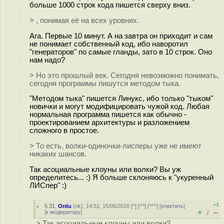
больше 1000 строк кода пишется сверху вниз.
> , понимая её на всех уровнях.
Ага. Первые 10 минут. А на завтра он приходит и сам
не понимает собственный код, ибо наворотил
"генераторов" по самые гланды, зато в 10 строк. Оно
нам надо?
> Но это прошлый век. Сегодня невозможно понимать,
сегодня программы пишутся методом тыка.
"Методом тыка" пишется Линукс, ибо только "тыком"
новички и могут модифицировать чужой код. Любая
нормальная программа пишется как обычно -
проектированием архитектуры и разложением
сложного в простое.
> То есть, волки-одиночки-лисперы уже не имеют
никаких шансов.
Так асоциальные клоуны или волки? Вы уж
определитесь... :) Я больше склоняюсь к "укуренный
ЛИСпер" :)
+3
5.31
,
Ordu
(
ok
), 14:51, 15/05/2016 [
^
] [
^^
] [
^^^
] [
ответить
]
+
–
[
к модератору
]
/
> Так асоциальные клоуны или волки?