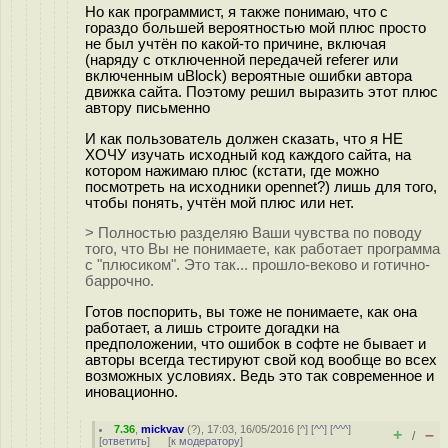
Но как программист, я также понимаю, что с
гораздо большей вероятностью мой плюс просто
не был учтён по какой-то причине, включая
(наряду с отключенной передачей referer или
включенным uBlock) вероятные ошибки автора
движка сайта. Поэтому решил выразить этот плюс
автору письменно
И как пользователь должен сказать, что я НЕ
ХОЧУ изучать исходный код каждого сайта, на
котором нажимаю плюс (кстати, где можно
посмотреть на исходники opennet?) лишь для того,
чтобы понять, учтён мой плюс или нет.
> Полностью разделяю Ваши чувства по поводу
того, что Вы не понимаете, как работает программа
с "плюсиком". Это так... прошло-веково и готично-
баррочно.
Готов поспорить, вы тоже не понимаете, как она
работает, а лишь строите догадки на
предположении, что ошибок в софте не бывает и
авторы всегда тестируют свой код вообще во всех
возможных условиях. Ведь это так современное и
иновационно.
7.36
,
mickvav
(
?
), 17:03, 16/05/2016 [
^
] [
^^
] [
^^^
]
+
–
/
[
ответить
]
[
к модератору
]