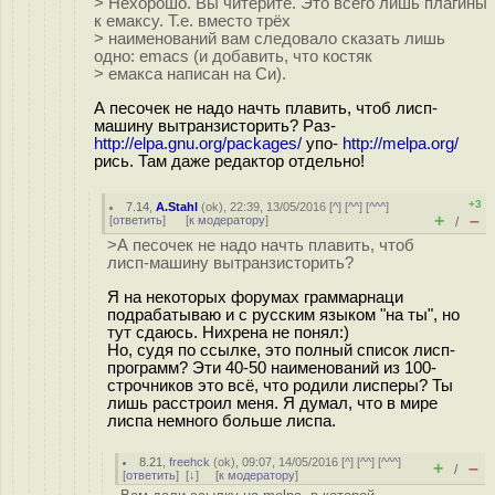
> Нехорошо. Вы читерите. Это всего лишь плагины
к емаксу. Т.е. вместо трёх
> наименований вам следовало сказать лишь
одно: emacs (и добавить, что костяк
> емакса написан на Си).
А песочек не надо начть плавить, чтоб лисп-
машину вытранзисторить? Раз-
http://elpa.gnu.org/packages/
упо-
http://melpa.org/
рись. Там даже редактор отдельно!
+3
7.14
,
A.Stahl
(
ok
), 22:39, 13/05/2016 [
^
] [
^^
] [
^^^
]
+
–
[
ответить
]
[
к модератору
]
/
>А песочек не надо начть плавить, чтоб
лисп-машину вытранзисторить?
Я на некоторых форумах граммарнаци
подрабатываю и с русским языком "на ты", но
тут сдаюсь. Нихрена не понял:)
Но, судя по ссылке, это полный список лисп-
программ? Эти 40-50 наименований из 100-
строчников это всё, что родили лисперы? Ты
лишь расстроил меня. Я думал, что в мире
лиспа немного больше лиспа.
8.21
,
freehck
(
ok
), 09:07, 14/05/2016 [
^
] [
^^
] [
^^^
]
+
–
/
[
ответить
]
[
↓
] [
к модератору
]