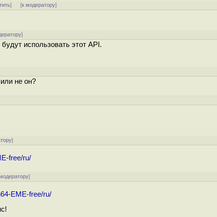
тить
]
[
к модератору
]
дератору
]
 будут использовать этот API.
или не он?
атору
]
ME-free/ru/
 модератору
]
in64-EME-free/ru/
с!