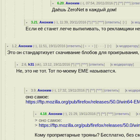
6.20
,
Аноним
(
-
), 07:54, 20/11/2016 [
^
] [
^^
] [
^^^
] [
отве
Даёшь ZeroNet в каждый дом!
3.21
,
Аноним
(
-
), 11:39, 20/11/2016 [
^
] [
^^
] [
^^^
] [
ответить
]
[
↑
] [
к мо
Если её станет легче выпиливать, то рекламщики не
1.2
,
Аноним
(
-
), 11:51, 19/11/2016 [
ответить
] [
﹢﹢﹢
] [
· · ·
]
[
↑
] [
к модератору
]
Это он стандартизует скачивание блобов для проигрывания, 
2.6
,
h31
(
ok
), 13:12, 19/11/2016 [
^
] [
^^
] [
^^^
] [
ответить
]
[
к модератору
]
Не, это не тот. Тот по-моему EME называется.
3.9
,
Аноним
(
-
), 17:32, 19/11/2016 [
^
] [
^^
] [
^^^
] [
ответить
]
[
к модер
оно самое:
https://ftp.mozilla.org/pub/firefox/releases/50.0/win64-E
4.18
,
Аноним
(
-
), 21:29, 19/11/2016 [
^
] [
^^
] [
^^^
] [
ответить
]
[
к
> оно самое:
>
https://ftp.mozilla.org/pub/firefox/releases/50.0/w
Кому проприетарные трояны? Бесплатно, без см