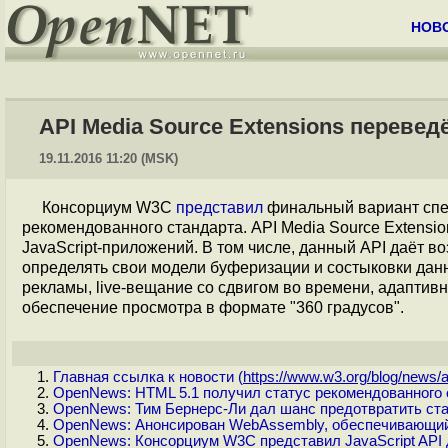
НОВ
API Media Source Extensions переве
19.11.2016 11:20 (MSK)
Консорциум W3C
представил
финальный вариант сп
рекомендованного стандарта. API Media Source Extensi
JavaScript-приложений. В том числе, данный API даёт в
определять свои модели буферизации и состыковки данн
рекламы, live-вещание со сдвигом во времени, адаптив
обеспечение просмотра в формате "360 градусов".
Главная ссылка к новости (
https://www.w3.org/blog/news/a.
OpenNews: HTML 5.1 получил статус рекомендованного 
OpenNews: Тим Бернерс-Ли дал шанс предотвратить с
OpenNews: Анонсирован WebAssembly, обеспечивающий 
OpenNews: Консорциум W3C представил JavaScript API 