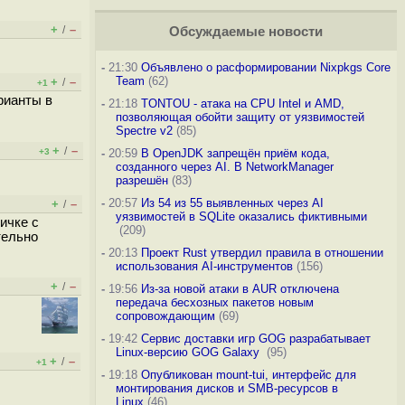
+
–
/
Обсуждаемые новости
-
21:30
Объявлено о расформировании Nixpkgs Core
Team
(62)
+
–
/
+1
рианты в
-
21:18
TONTOU - атака на CPU Intel и AMD,
позволяющая обойти защиту от уязвимостей
Spectre v2
(85)
+
–
/
+3
-
20:59
В OpenJDK запрещён приём кода,
созданного через AI. В NetworkManager
разрешён
(83)
-
20:57
Из 54 из 55 выявленных через AI
+
–
/
уязвимостей в SQLite оказались фиктивными
ичке с
(209)
тельно
-
20:13
Проект Rust утвердил правила в отношении
использования AI-инструментов
(156)
+
–
/
-
19:56
Из-за новой атаки в AUR отключена
передача бесхозных пакетов новым
сопровождающим
(69)
-
19:42
Сервис доставки игр GOG разрабатывает
Linux-версию GOG Galaxy
(95)
+
–
/
+1
-
19:18
Опубликован mount-tui, интерфейс для
монтирования дисков и SMB-ресурсов в
Linux
(46)