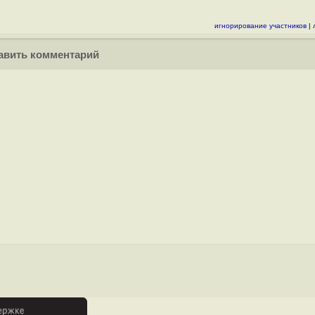
игнорирование участников
|
вить комментарий