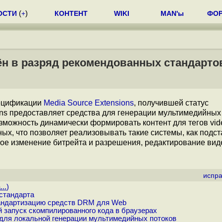
ОСТИ
(
+
)
КОНТЕНТ
WIKI
MAN'ы
ФО
дён в разряд рекомендованных стандарто
ецификации
Media Source Extensions
, получившей статус
ons предоставляет средства для генерации мультимедийных
озможность динамически формировать контент для тегов vide
ых, что позволяет реализовывать такие системы, как подс
ное изменение битрейта и разрешения, редактирование вид
испра
..
)
стандарта
тандартизацию средств DRM для Web
запуск скомпилированного кода в браузерах
для локальной генерации мультимедийных потоков