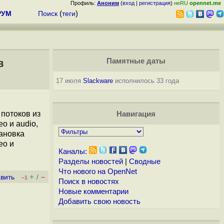
Профиль:
Аноним
(
вход
|
регистрация
)
неRU
opennet.me
РУМ
Поиск
(
теги
)
в
Памятные даты
17 июля
Slackware
исполнилось 33 года
 потоков из
Навигация
o и audio,
тановка
ео и
Каналы:
Разделы новостей
|
Сводные
Что нового на OpenNet
+
–
вить
/
–1
Поиск в новостях
Новые комментарии
Добавить свою новость