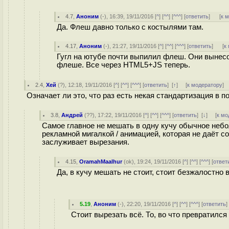
4.7
,
Аноним
(
-
), 16:39, 19/11/2016 [
^
] [
^^
] [
^^^
] [
ответить
]
[
к 
Да. Флеш давно только с костылями там.
4.17
,
Аноним
(
-
), 21:27, 19/11/2016 [
^
] [
^^
] [
^^^
] [
ответить
]
[
к
Гугл на ютубе почти выпилил флеш. Они вынесо
флеше. Все через HTML5+JS теперь.
2.4
,
Хей
(
?
), 12:18, 19/11/2016 [
^
] [
^^
] [
^^^
] [
ответить
]
[
↑
] [
к модератору
]
Означает ли это, что раз есть некая стандартизация в п
3.8
,
Андрей
(
??
), 17:22, 19/11/2016 [
^
] [
^^
] [
^^^
] [
ответить
]
[
↓
] [
к мо
Самое главное не мешать в одну кучу обычное небо
рекламной мигалкой / анимацией, которая не даёт со
заслуживает вырезания.
4.15
,
OramahMaalhur
(
ok
), 19:24, 19/11/2016 [
^
] [
^^
] [
^^^
] [
ответ
Да, в кучу мешать не стоит, стоит безжалостно 
5.19
,
Аноним
(
-
), 22:20, 19/11/2016 [
^
] [
^^
] [
^^^
] [
ответить
Стоит вырезать всё. То, во что превратился