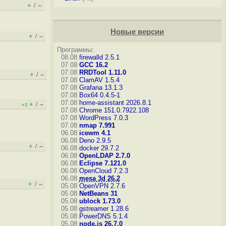
+
–
/
Новые версии
+
–
/
Программы:
08.08
firewalld 2.5.1
07.08
GCC 16.2
07.08
RRDTool 1.11.0
+
–
/
07.08
ClamAV 1.5.4
07.08
Grafana 13.1.3
07.08
Box64 0.4.5-1
07.08
home-assistant 2026.8.1
+
–
/
+1
07.08
Chrome 151.0.7922.108
07.08
WordPress 7.0.3
07.08
nmap 7.991
06.08
icewm 4.1
06.08
Deno 2.9.5
+
–
/
06.08
docker 29.7.2
06.08
OpenLDAP 2.7.0
06.08
Eclipse 7.121.0
06.08
OpenCloud 7.2.3
06.08
mesa 3d 26.2
+
–
/
05.08
OpenVPN 2.7.6
05.08
NetBeans 31
05.08
ublock 1.73.0
05.08
gstreamer 1.28.6
05.08
PowerDNS 5.1.4
05.08
node.js 26.7.0