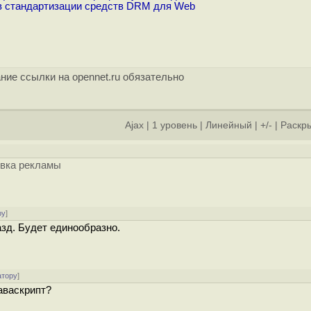
ив стандартизации средств DRM для Web
ние ссылки на opennet.ru обязательно
Ajax
|
1 уровень
|
Линейный
|
+/-
|
Раскры
овка рекламы
ру
]
азд. Будет единообразно.
атору
]
жаваскрипт?