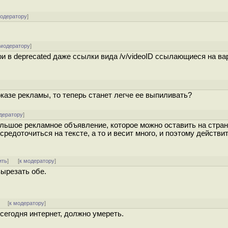
модератору
]
 модератору
]
и в deprecated даже ссылки вида /v/videoID ссылающиеся на ва
оказе рекламы, то теперь станет легче ее выпиливать?
дератору
]
льшое рекламное объявление, которое можно оставить на стран
средоточиться на тексте, а то и весит много, и поэтому действи
ить
]
[
к модератору
]
вырезать обе.
]
[
к модератору
]
 сегодня интернет, должно умереть.