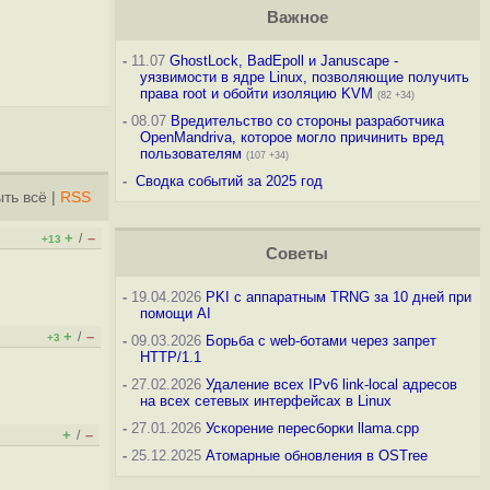
Важное
-
11.07
GhostLock, BadEpoll и Januscape -
уязвимости в ядре Linux, позволяющие получить
права root и обойти изоляцию KVM
(82 +34)
-
08.07
Вредительство со стороны разработчика
OpenMandriva, которое могло причинить вред
пользователям
(107 +34)
-
Сводка событий за 2025 год
ть всё
|
RSS
+
–
/
+13
Советы
-
19.04.2026
PKI с аппаратным TRNG за 10 дней при
помощи AI
+
–
/
+3
-
09.03.2026
Борьба с web-ботами через запрет
HTTP/1.1
-
27.02.2026
Удаление всех IPv6 link-local адресов
на всех сетевых интерфейсах в Linux
-
27.01.2026
Ускорение пересборки llama.cpp
+
–
/
-
25.12.2025
Атомарные обновления в OSTree