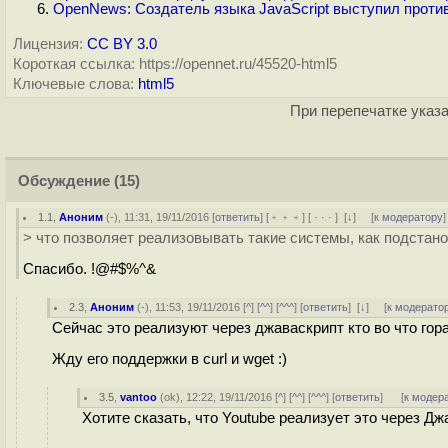
OpenNews: Создатель языка JavaScript выступил прот
Лицензия:
CC BY 3.0
Короткая ссылка: https://opennet.ru/45520-html5
Ключевые слова:
html5
При перепечатке указа
Обсуждение
(15)
1.1
,
Аноним
(
-
), 11:31, 19/11/2016 [
ответить
] [
﹢﹢﹢
] [
· · ·
]
[
↓
] [
к модератору
]
> что позволяет реализовывать такие системы, как подстан
Спасибо. !@#$%^&
2.3
,
Аноним
(
-
), 11:53, 19/11/2016 [
^
] [
^^
] [
^^^
] [
ответить
]
[
↓
] [
к модерато
Сейчас это реализуют через джаваскрипт кто во что гор
Жду его поддержки в curl и wget :)
3.5
,
vantoo
(
ok
), 12:22, 19/11/2016 [
^
] [
^^
] [
^^^
] [
ответить
]
[
к модер
Хотите сказать, что Youtube реализует это через Д